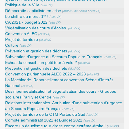
Politique de la Ville
(
elusVX
)
Démocratie capitaliste en crise
(
article une
/
edito
/
elusVX
)
er
Le chiffre du mois : 1
!
(
elusVX
)
CA 2021 - budget 2022
(
elusVX
)
Végétalisation des cours d’écoles.
(
elusVX
)
Convention ALEC
(
elusVX
)
Projet de territoire
(
elusVX
)
Culture
(
elusVX
)
Prévention et gestion des déchets
(
elusVX
)
Subvention d’urgence au Secours Populaire Français.
(
elusVX
)
Echos du conseil : un petit tour à vélo ?
(
elusVX
)
Prévention et gestion des déchets
(
elusVX
)
Convention pluriannuelle ALEC 2022 – 2023
(
elusVX
)
La Machinerie. Renouvellement convention Scène d’Intérêt
National
(
elusVX
)
Désimperméabilisation et végétalisation des cours - Groupes
scolaires Parilly et Centre
(
elusVX
)
Relations internationales. Attribution d’une subvention d’urgence
au Secours Populaire Français
(
elusVX
)
Projet de territoire de la CTM Portes du Sud
(
elusVX
)
Compte administratif 2021 et Budget 2022
(
elusVX
)
Encore un deuxième tour droite contre extrême-droite !
(
elusVX
)