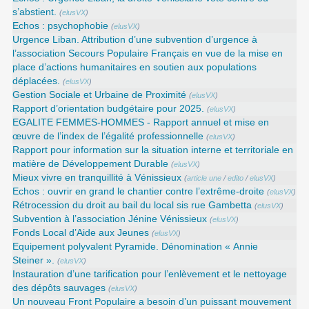
s’abstient.
(
elusVX
)
Echos : psychophobie
(
elusVX
)
Urgence Liban. Attribution d’une subvention d’urgence à
l’association Secours Populaire Français en vue de la mise en
place d’actions humanitaires en soutien aux populations
déplacées.
(
elusVX
)
Gestion Sociale et Urbaine de Proximité
(
elusVX
)
Rapport d’orientation budgétaire pour 2025.
(
elusVX
)
EGALITE FEMMES-HOMMES - Rapport annuel et mise en
œuvre de l’index de l’égalité professionnelle
(
elusVX
)
Rapport pour information sur la situation interne et territoriale en
matière de Développement Durable
(
elusVX
)
Mieux vivre en tranquillité à Vénissieux
(
article une
/
edito
/
elusVX
)
Echos : ouvrir en grand le chantier contre l’extrême-droite
(
elusVX
)
Rétrocession du droit au bail du local sis rue Gambetta
(
elusVX
)
Subvention à l’association Jénine Vénissieux
(
elusVX
)
Fonds Local d’Aide aux Jeunes
(
elusVX
)
Equipement polyvalent Pyramide. Dénomination « Annie
Steiner ».
(
elusVX
)
Instauration d’une tarification pour l’enlèvement et le nettoyage
des dépôts sauvages
(
elusVX
)
Un nouveau Front Populaire a besoin d’un puissant mouvement