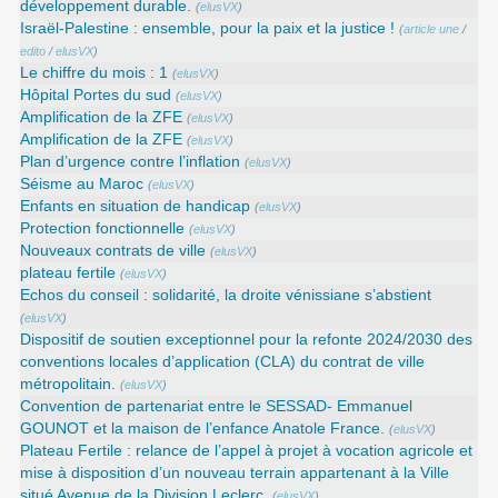
développement durable.
(
elusVX
)
Israël-Palestine : ensemble, pour la paix et la justice !
(
article une
/
edito
/
elusVX
)
Le chiffre du mois : 1
(
elusVX
)
Hôpital Portes du sud
(
elusVX
)
Amplification de la ZFE
(
elusVX
)
Amplification de la ZFE
(
elusVX
)
Plan d’urgence contre l’inflation
(
elusVX
)
Séisme au Maroc
(
elusVX
)
Enfants en situation de handicap
(
elusVX
)
Protection fonctionnelle
(
elusVX
)
Nouveaux contrats de ville
(
elusVX
)
plateau fertile
(
elusVX
)
Echos du conseil : solidarité, la droite vénissiane s’abstient
(
elusVX
)
Dispositif de soutien exceptionnel pour la refonte 2024/2030 des
conventions locales d’application (CLA) du contrat de ville
métropolitain.
(
elusVX
)
Convention de partenariat entre le SESSAD- Emmanuel
GOUNOT et la maison de l’enfance Anatole France.
(
elusVX
)
Plateau Fertile : relance de l’appel à projet à vocation agricole et
mise à disposition d’un nouveau terrain appartenant à la Ville
situé Avenue de la Division Leclerc.
(
elusVX
)