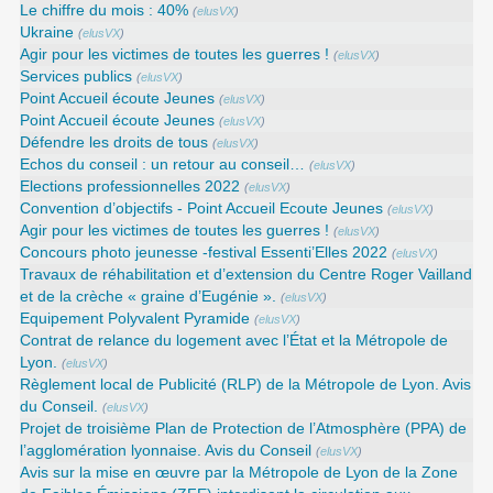
Le chiffre du mois : 40%
(
elusVX
)
Ukraine
(
elusVX
)
Agir pour les victimes de toutes les guerres !
(
elusVX
)
Services publics
(
elusVX
)
Point Accueil écoute Jeunes
(
elusVX
)
Point Accueil écoute Jeunes
(
elusVX
)
Défendre les droits de tous
(
elusVX
)
Echos du conseil : un retour au conseil…
(
elusVX
)
Elections professionnelles 2022
(
elusVX
)
Convention d’objectifs - Point Accueil Ecoute Jeunes
(
elusVX
)
Agir pour les victimes de toutes les guerres !
(
elusVX
)
Concours photo jeunesse -festival Essenti’Elles 2022
(
elusVX
)
Travaux de réhabilitation et d’extension du Centre Roger Vailland
et de la crèche « graine d’Eugénie ».
(
elusVX
)
Equipement Polyvalent Pyramide
(
elusVX
)
Contrat de relance du logement avec l’État et la Métropole de
Lyon.
(
elusVX
)
Règlement local de Publicité (RLP) de la Métropole de Lyon. Avis
du Conseil.
(
elusVX
)
Projet de troisième Plan de Protection de l’Atmosphère (PPA) de
l’agglomération lyonnaise. Avis du Conseil
(
elusVX
)
Avis sur la mise en œuvre par la Métropole de Lyon de la Zone