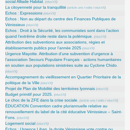
social Alliade Habitat.
(
elusVX
)
La citoyenneté pour la tranquillité
(
article une
/
edito
/
elusVX
)
Echos : Expressions
(
elusVX
)
Echos : Non au départ du centre des Finances Publiques de
Vénissieux
(
elusVX
)
Echos : Droit à la Sécurité, les communistes sont dans l’action
quand l’extrême droite reste dans la polémique.
(
elusVX
)
Attribution des subventions aux associations, régies et
établissements publics pour l’année 2025
(
elusVX
)
Urgence Mayotte. Attribution d’une subvention d’urgence à
l’association Secours Populaire Français - actions humanitaires
en soutien aux populations sinistrées suite au Cyclone Chido.
(
elusVX
)
Accompagnement du vieillissement en Quartier Prioritaire de la
politique de la Ville
(
elusVX
)
Projet de Plan de Mobilité des territoires lyonnais
(
elusVX
)
Budget primitif pour 2025.
(
elusVX
)
Le choc de la ZFE dans la crise sociale.
(
article une
/
edito
/
elusVX
)
ÉDUCATION Convention cadre pluriannuelle relative au
renouvellement du label de la cité éducative Vénissieux – Saint-
Fons.
(
elusVX
)
Logement social
(
elusVX
)
Echos : Urgence Liban, la droite Vénissiane vote contre ou