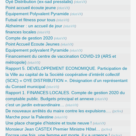
Oyé Distribution (ex-sad presstalis)
(
elusVX
)
Point accueil écoute jeune
(
elusVX
)
Équipement Polyvalent Pyramide
(
elusVX
)
Futsal et fitness pour tous
(
elusVX
)
Alzheimer : un accueil de jour
(
elusVX
)
finances locales
(
elusVX
)
Compte de gestion 2020
(
elusVX
)
Point Accueil Ecoute Jeunes
(
elusVX
)
Equipement polyvalent Pyramide
(
elusVX
)
Financement du centre de vaccination COVID-19 (ARS et
métropole)
(
elusVX
)
Rapport 5. DEVELOPPEMENT ECONOMIQUE. Participation de
la Ville au capital de la Société coopérative d’intérêt collectif
(SCIC) « OYE DISTRIBUTION ». Désignation d’un représentant
du Conseil municipal
(
elusVX
)
Rapport 1. FINANCES LOCALES. Compte de gestion 2020 du
comptable public. Budgets principal et annexe
(
elusVX
)
c’est un jardin extraordinaire…
(
elusVX
)
De nouveaux arrêtés du maire contre les expulsions….
(
pcfvx
)
Marche pour la Palestine
(
elusVX
)
Une place chargée d’histoire et toute neuve !
(
elusVX
)
Monsieur Jean CASTEX Premier Ministre Hôtel…
(
pcfvx
)
Encore une fois, une femme est morte, il y a urgence !
(
pcfvx
)