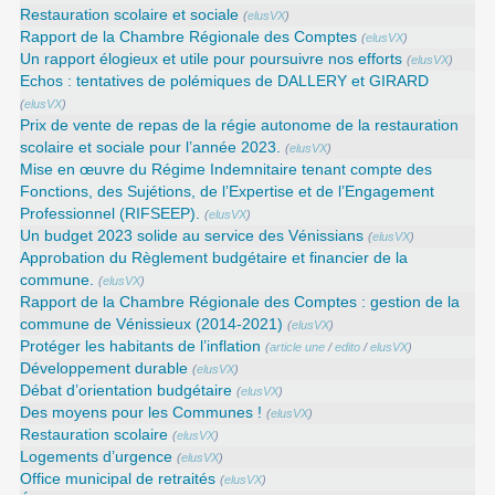
Restauration scolaire et sociale
(
elusVX
)
Rapport de la Chambre Régionale des Comptes
(
elusVX
)
Un rapport élogieux et utile pour poursuivre nos efforts
(
elusVX
)
Echos : tentatives de polémiques de DALLERY et GIRARD
(
elusVX
)
Prix de vente de repas de la régie autonome de la restauration
scolaire et sociale pour l’année 2023.
(
elusVX
)
Mise en œuvre du Régime Indemnitaire tenant compte des
Fonctions, des Sujétions, de l’Expertise et de l’Engagement
Professionnel (RIFSEEP).
(
elusVX
)
Un budget 2023 solide au service des Vénissians
(
elusVX
)
Approbation du Règlement budgétaire et financier de la
commune.
(
elusVX
)
Rapport de la Chambre Régionale des Comptes : gestion de la
commune de Vénissieux (2014-2021)
(
elusVX
)
Protéger les habitants de l’inflation
(
article une
/
edito
/
elusVX
)
Développement durable
(
elusVX
)
Débat d’orientation budgétaire
(
elusVX
)
Des moyens pour les Communes !
(
elusVX
)
Restauration scolaire
(
elusVX
)
Logements d’urgence
(
elusVX
)
Office municipal de retraités
(
elusVX
)