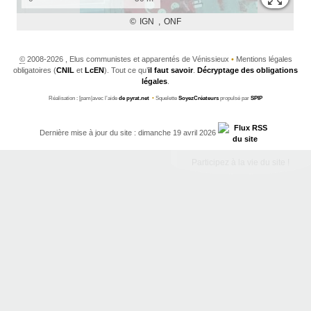
©
2008-2026 , Elus communistes et apparentés de Vénissieux
•
Mentions légales
obligatoires (
CNIL
et
LcEN
). Tout ce qu’
il faut savoir
.
Décryptage des obligations
légales
.
Réalisation : [pam|avec l’aide
de pyrat.net
•
Squelette
SoyezCréateurs
propulsé par
SPIP
Dernière mise à jour du site : dimanche 19 avril 2026
Participez à la vie du site !