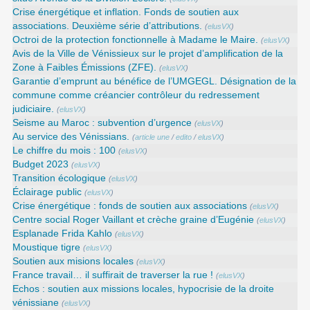
Crise énergétique et inflation. Fonds de soutien aux
associations. Deuxième série d’attributions.
(
elusVX
)
Octroi de la protection fonctionnelle à Madame le Maire.
(
elusVX
)
Avis de la Ville de Vénissieux sur le projet d’amplification de la
Zone à Faibles Émissions (ZFE).
(
elusVX
)
Garantie d’emprunt au bénéfice de l’UMGEGL. Désignation de la
commune comme créancier contrôleur du redressement
judiciaire.
(
elusVX
)
Seisme au Maroc : subvention d’urgence
(
elusVX
)
Au service des Vénissians.
(
article une
/
edito
/
elusVX
)
Le chiffre du mois : 100
(
elusVX
)
Budget 2023
(
elusVX
)
Transition écologique
(
elusVX
)
Éclairage public
(
elusVX
)
Crise énergétique : fonds de soutien aux associations
(
elusVX
)
Centre social Roger Vaillant et crèche graine d’Eugénie
(
elusVX
)
Esplanade Frida Kahlo
(
elusVX
)
Moustique tigre
(
elusVX
)
Soutien aux misions locales
(
elusVX
)
France travail… il suffirait de traverser la rue !
(
elusVX
)
Echos : soutien aux missions locales, hypocrisie de la droite
vénissiane
(
elusVX
)