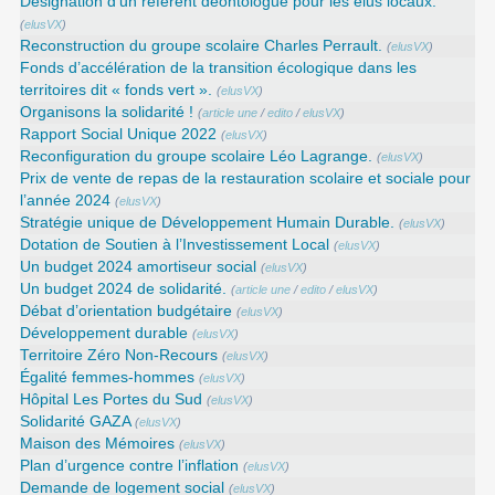
Désignation d’un référent déontologue pour les élus locaux.
(
elusVX
)
Reconstruction du groupe scolaire Charles Perrault.
(
elusVX
)
Fonds d’accélération de la transition écologique dans les
territoires dit « fonds vert ».
(
elusVX
)
Organisons la solidarité !
(
article une
/
edito
/
elusVX
)
Rapport Social Unique 2022
(
elusVX
)
Reconfiguration du groupe scolaire Léo Lagrange.
(
elusVX
)
Prix de vente de repas de la restauration scolaire et sociale pour
l’année 2024
(
elusVX
)
Stratégie unique de Développement Humain Durable.
(
elusVX
)
Dotation de Soutien à l’Investissement Local
(
elusVX
)
Un budget 2024 amortiseur social
(
elusVX
)
Un budget 2024 de solidarité.
(
article une
/
edito
/
elusVX
)
Débat d’orientation budgétaire
(
elusVX
)
Développement durable
(
elusVX
)
Territoire Zéro Non-Recours
(
elusVX
)
Égalité femmes-hommes
(
elusVX
)
Hôpital Les Portes du Sud
(
elusVX
)
Solidarité GAZA
(
elusVX
)
Maison des Mémoires
(
elusVX
)
Plan d’urgence contre l’inflation
(
elusVX
)
Demande de logement social
(
elusVX
)