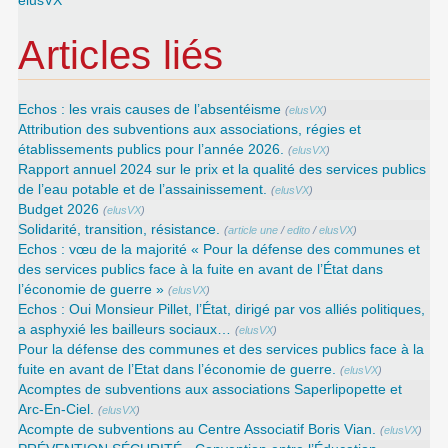
elusVX
Articles liés
Echos : les vrais causes de l’absentéisme
(
elusVX
)
Attribution des subventions aux associations, régies et
établissements publics pour l’année 2026.
(
elusVX
)
Rapport annuel 2024 sur le prix et la qualité des services publics
de l’eau potable et de l’assainissement.
(
elusVX
)
Budget 2026
(
elusVX
)
Solidarité, transition, résistance.
(
article une
/
edito
/
elusVX
)
Echos : vœu de la majorité « Pour la défense des communes et
des services publics face à la fuite en avant de l’État dans
l’économie de guerre »
(
elusVX
)
Echos : Oui Monsieur Pillet, l’État, dirigé par vos alliés politiques,
a asphyxié les bailleurs sociaux…
(
elusVX
)
Pour la défense des communes et des services publics face à la
fuite en avant de l’Etat dans l’économie de guerre.
(
elusVX
)
Acomptes de subventions aux associations Saperlipopette et
Arc-En-Ciel.
(
elusVX
)
Acompte de subventions au Centre Associatif Boris Vian.
(
elusVX
)