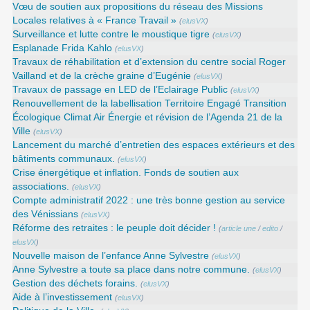
Vœu de soutien aux propositions du réseau des Missions
Locales relatives à « France Travail »
(
elusVX
)
Surveillance et lutte contre le moustique tigre
(
elusVX
)
Esplanade Frida Kahlo
(
elusVX
)
Travaux de réhabilitation et d’extension du centre social Roger
Vailland et de la crèche graine d’Eugénie
(
elusVX
)
Travaux de passage en LED de l’Eclairage Public
(
elusVX
)
Renouvellement de la labellisation Territoire Engagé Transition
Écologique Climat Air Énergie et révision de l’Agenda 21 de la
Ville
(
elusVX
)
Lancement du marché d’entretien des espaces extérieurs et des
bâtiments communaux.
(
elusVX
)
Crise énergétique et inflation. Fonds de soutien aux
associations.
(
elusVX
)
Compte administratif 2022 : une très bonne gestion au service
des Vénissians
(
elusVX
)
Réforme des retraites : le peuple doit décider !
(
article une
/
edito
/
elusVX
)
Nouvelle maison de l’enfance Anne Sylvestre
(
elusVX
)
Anne Sylvestre a toute sa place dans notre commune.
(
elusVX
)
Gestion des déchets forains.
(
elusVX
)
Aide à l’investissement
(
elusVX
)