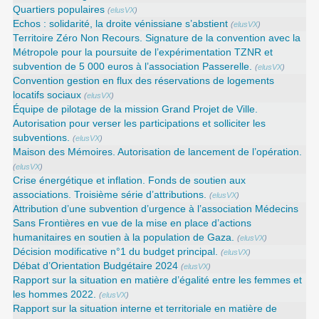
Quartiers populaires
(
elusVX
)
Echos : solidarité, la droite vénissiane s’abstient
(
elusVX
)
Territoire Zéro Non Recours. Signature de la convention avec la
Métropole pour la poursuite de l’expérimentation TZNR et
subvention de 5 000 euros à l’association Passerelle.
(
elusVX
)
Convention gestion en flux des réservations de logements
locatifs sociaux
(
elusVX
)
Équipe de pilotage de la mission Grand Projet de Ville.
Autorisation pour verser les participations et solliciter les
subventions.
(
elusVX
)
Maison des Mémoires. Autorisation de lancement de l’opération.
(
elusVX
)
Crise énergétique et inflation. Fonds de soutien aux
associations. Troisième série d’attributions.
(
elusVX
)
Attribution d’une subvention d’urgence à l’association Médecins
Sans Frontières en vue de la mise en place d’actions
humanitaires en soutien à la population de Gaza.
(
elusVX
)
Décision modificative n°1 du budget principal.
(
elusVX
)
Débat d’Orientation Budgétaire 2024
(
elusVX
)
Rapport sur la situation en matière d’égalité entre les femmes et
les hommes 2022.
(
elusVX
)
Rapport sur la situation interne et territoriale en matière de