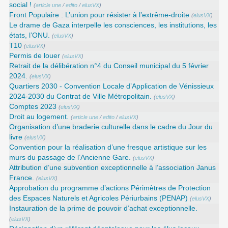
social !
(
article une
/
edito
/
elusVX
)
Front Populaire : L’union pour résister à l’extrême-droite
(
elusVX
)
Le drame de Gaza interpelle les consciences, les institutions, les
états, l’ONU.
(
elusVX
)
T10
(
elusVX
)
Permis de louer
(
elusVX
)
Retrait de la délibération n°4 du Conseil municipal du 5 février
2024.
(
elusVX
)
Quartiers 2030 - Convention Locale d’Application de Vénissieux
2024-2030 du Contrat de Ville Métropolitain.
(
elusVX
)
Comptes 2023
(
elusVX
)
Droit au logement.
(
article une
/
edito
/
elusVX
)
Organisation d’une braderie culturelle dans le cadre du Jour du
livre
(
elusVX
)
Convention pour la réalisation d’une fresque artistique sur les
murs du passage de l’Ancienne Gare.
(
elusVX
)
Attribution d’une subvention exceptionnelle à l’association Janus
France.
(
elusVX
)
Approbation du programme d’actions Périmètres de Protection
des Espaces Naturels et Agricoles Périurbains (PENAP)
(
elusVX
)
Instauration de la prime de pouvoir d’achat exceptionnelle.
(
elusVX
)