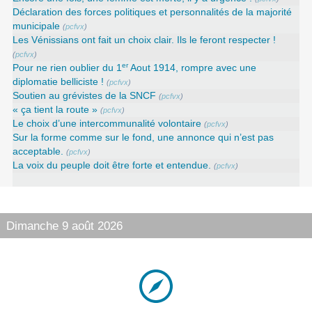
Déclaration des forces politiques et personnalités de la majorité
municipale
(
pcfvx
)
Les Vénissians ont fait un choix clair. Ils le feront respecter !
(
pcfvx
)
er
Pour ne rien oublier du 1
Aout 1914, rompre avec une
diplomatie belliciste !
(
pcfvx
)
Soutien au grévistes de la SNCF
(
pcfvx
)
« ça tient la route »
(
pcfvx
)
Le choix d’une intercommunalité volontaire
(
pcfvx
)
Sur la forme comme sur le fond, une annonce qui n’est pas
acceptable.
(
pcfvx
)
La voix du peuple doit être forte et entendue.
(
pcfvx
)
Dimanche 9 août 2026