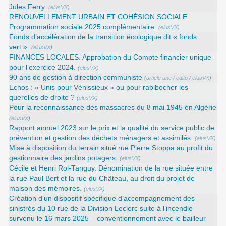
Jules Ferry.
(
elusVX
)
RENOUVELLEMENT URBAIN ET COHÉSION SOCIALE
Programmation sociale 2025 complémentaire.
(
elusVX
)
Fonds d’accélération de la transition écologique dit « fonds
vert ».
(
elusVX
)
FINANCES LOCALES. Approbation du Compte financier unique
pour l’exercice 2024.
(
elusVX
)
90 ans de gestion à direction communiste
(
article une
/
edito
/
elusVX
)
Echos : « Unis pour Vénissieux » ou pour rabibocher les
querelles de droite ?
(
elusVX
)
Pour la reconnaissance des massacres du 8 mai 1945 en Algérie
(
elusVX
)
Rapport annuel 2023 sur le prix et la qualité du service public de
prévention et gestion des déchets ménagers et assimilés.
(
elusVX
)
Mise à disposition du terrain situé rue Pierre Stoppa au profit du
gestionnaire des jardins potagers.
(
elusVX
)
Cécile et Henri Rol-Tanguy. Dénomination de la rue située entre
la rue Paul Bert et la rue du Château, au droit du projet de
maison des mémoires.
(
elusVX
)
Création d’un dispositif spécifique d’accompagnement des
sinistrés du 10 rue de la Division Leclerc suite à l’incendie
survenu le 16 mars 2025 – conventionnement avec le bailleur