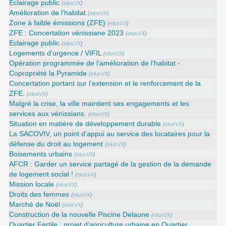
Éclairage public
(
elusVX
)
Amélioration de l’habitat
(
elusVX
)
Zone à faible émissions (ZFE)
(
elusVX
)
ZFE : Concertation vénissiane 2023
(
elusVX
)
Eclairage public
(
elusVX
)
Logements d’urgence / VIFIL
(
elusVX
)
Opération programmée de l’amélioration de l’habitat -
Copropriété la Pyramide
(
elusVX
)
Concertation portant sur l’extension et le renforcement de la
ZFE.
(
elusVX
)
Malgré la crise, la ville maintient ses engagements et les
services aux vénissians.
(
elusVX
)
Situation en matière de développement durable
(
elusVX
)
La SACOVIV, un point d’appui au service des locataires pour la
défense du droit au logement
(
elusVX
)
Boisements urbains
(
elusVX
)
AFCR : Garder un service partagé de la gestion de la demande
de logement social !
(
elusVX
)
Mission locale
(
elusVX
)
Droits des femmes
(
elusVX
)
Marché de Noël
(
elusVX
)
Construction de la nouvelle Piscine Delaune
(
elusVX
)
Quartier Fertile : projet d’agriculture urbaine en Quartier