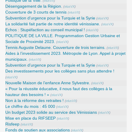
Politique de la Ville.
(
elusVX
)
Désengagement de la Région.
(
elusVX
)
Couverture de 3 courts de tennis
(
elusVX
)
Subvention d’urgence pour la Turquie et la Syrie
(
elusVX
)
La solidarité fait partie de notre identité vénissiane.
(
elusVX
)
Echos : Stupéfaction au conseil municipal !
(
elusVX
)
POLITIQUE DE LA VILLE. Programmation Gestion Urbaine et
Sociale de Proximité 2023.
(
elusVX
)
Tennis Auguste Delaune. Couverture de trois terrains.
(
elusVX
)
Aides à l’investissement 2023. Métropole de Lyon. Appel à projet
municipaux.
(
elusVX
)
Subvention d’urgence pour la Turquie et la Syrie
(
elusVX
)
Des investissements pour les collèges sans plus attendre !
(
elusVX
)
Nouvelle Maison de l’enfance Anne Sylvestre.
(
elusVX
)
« Pour la réussite éducative, il nous faut des collèges à la
hauteur des besoins ! »
(
elusVX
)
Non à la réforme des retraites !
(
elusVX
)
Le chiffre du mois : 45 000
(
elusVX
)
Un budget 2023 solide au service des Vénissians
(
elusVX
)
Mise en place du RIFSEEP
(
elusVX
)
Risfeep
(
elusVX
)
Fonds de soutien aux associations
(
elusVX
)