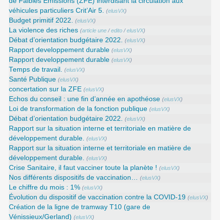
de Faibles Émissions (ZFE) interdisant la circulation aux
véhicules particuliers Crit’Air 5.
(
elusVX
)
Budget primitif 2022.
(
elusVX
)
La violence des riches
(
article une
/
edito
/
elusVX
)
Débat d’orientation budgétaire 2022.
(
elusVX
)
Rapport developpement durable
(
elusVX
)
Rapport developpement durable
(
elusVX
)
Temps de travail.
(
elusVX
)
Santé Publique
(
elusVX
)
concertation sur la ZFE
(
elusVX
)
Echos du conseil : une fin d’année en apothéose
(
elusVX
)
Loi de transformation de la fonction publique
(
elusVX
)
Débat d’orientation budgétaire 2022.
(
elusVX
)
Rapport sur la situation interne et territoriale en matière de
développement durable.
(
elusVX
)
Rapport sur la situation interne et territoriale en matière de
développement durable.
(
elusVX
)
Crise Sanitaire, il faut vacciner toute la planète !
(
elusVX
)
Nos différents dispositifs de vaccination…
(
elusVX
)
Le chiffre du mois : 1%
(
elusVX
)
Évolution du dispositif de vaccination contre la COVID-19
(
elusVX
)
Création de la ligne de tramway T10 (gare de
Vénissieux/Gerland)
(
elusVX
)