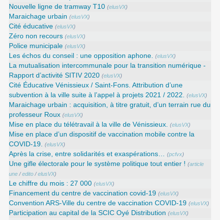
Nouvelle ligne de tramway T10
(
elusVX
)
Maraichage urbain
(
elusVX
)
Cité éducative
(
elusVX
)
Zéro non recours
(
elusVX
)
Police municipale
(
elusVX
)
Les échos du conseil : une opposition aphone.
(
elusVX
)
La mutualisation intercommunale pour la transition numérique -
Rapport d’activité SITIV 2020
(
elusVX
)
Cité Éducative Vénissieux / Saint-Fons. Attribution d’une
subvention à la ville suite à l’appel à projets 2021 / 2022.
(
elusVX
)
Maraichage urbain : acquisition, à titre gratuit, d’un terrain rue du
professeur Roux
(
elusVX
)
Mise en place du télétravail à la ville de Vénissieux.
(
elusVX
)
Mise en place d’un dispositif de vaccination mobile contre la
COVID-19.
(
elusVX
)
Après la crise, entre solidarités et exaspérations…
(
pcfvx
)
Une gifle électorale pour le système politique tout entier !
(
article
une
/
edito
/
elusVX
)
Le chiffre du mois : 27 000
(
elusVX
)
Financement du centre de vaccination covid-19
(
elusVX
)
Convention ARS‑Ville du centre de vaccination COVID‑19
(
elusVX
)
Participation au capital de la SCIC Oyé Distribution
(
elusVX
)