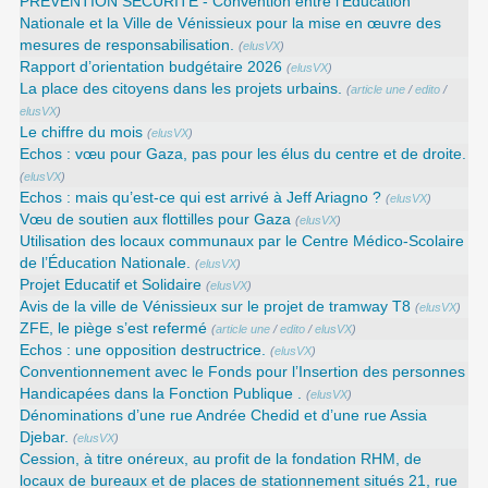
PRÉVENTION SÉCURITÉ - Convention entre l’Éducation
Nationale et la Ville de Vénissieux pour la mise en œuvre des
mesures de responsabilisation.
(
elusVX
)
Rapport d’orientation budgétaire 2026
(
elusVX
)
La place des citoyens dans les projets urbains.
(
article une
/
edito
/
elusVX
)
Le chiffre du mois
(
elusVX
)
Echos : vœu pour Gaza, pas pour les élus du centre et de droite.
(
elusVX
)
Echos : mais qu’est-ce qui est arrivé à Jeff Ariagno ?
(
elusVX
)
Vœu de soutien aux flottilles pour Gaza
(
elusVX
)
Utilisation des locaux communaux par le Centre Médico-Scolaire
de l’Éducation Nationale.
(
elusVX
)
Projet Educatif et Solidaire
(
elusVX
)
Avis de la ville de Vénissieux sur le projet de tramway T8
(
elusVX
)
ZFE, le piège s’est refermé
(
article une
/
edito
/
elusVX
)
Echos : une opposition destructrice.
(
elusVX
)
Conventionnement avec le Fonds pour l’Insertion des personnes
Handicapées dans la Fonction Publique .
(
elusVX
)
Dénominations d’une rue Andrée Chedid et d’une rue Assia
Djebar.
(
elusVX
)
Cession, à titre onéreux, au profit de la fondation RHM, de
locaux de bureaux et de places de stationnement situés 21, rue