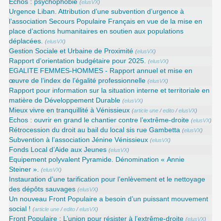
Echos : psychophobie
(
elusVX
)
Urgence Liban. Attribution d’une subvention d’urgence à
l’association Secours Populaire Français en vue de la mise en
place d’actions humanitaires en soutien aux populations
déplacées.
(
elusVX
)
Gestion Sociale et Urbaine de Proximité
(
elusVX
)
Rapport d’orientation budgétaire pour 2025.
(
elusVX
)
EGALITE FEMMES-HOMMES - Rapport annuel et mise en
œuvre de l’index de l’égalité professionnelle
(
elusVX
)
Rapport pour information sur la situation interne et territoriale en
matière de Développement Durable
(
elusVX
)
Mieux vivre en tranquillité à Vénissieux
(
article une
/
edito
/
elusVX
)
Echos : ouvrir en grand le chantier contre l’extrême-droite
(
elusVX
)
Rétrocession du droit au bail du local sis rue Gambetta
(
elusVX
)
Subvention à l’association Jénine Vénissieux
(
elusVX
)
Fonds Local d’Aide aux Jeunes
(
elusVX
)
Equipement polyvalent Pyramide. Dénomination « Annie
Steiner ».
(
elusVX
)
Instauration d’une tarification pour l’enlèvement et le nettoyage
des dépôts sauvages
(
elusVX
)
Un nouveau Front Populaire a besoin d’un puissant mouvement
social !
(
article une
/
edito
/
elusVX
)
Front Populaire : L’union pour résister à l’extrême-droite
(
elusVX
)