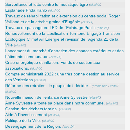
Surveillance et lutte contre le moustique tigre
(
elusVX
)
Esplanade Frida Kahlo
(
elusVX
)
Travaux de réhabilitation et d’extension du centre social Roger
Vailland et de la crèche graine d’Eugénie
(
elusVX
)
Travaux de passage en LED de l’Eclairage Public
(
elusVX
)
Renouvellement de la labellisation Territoire Engagé Transition
Écologique Climat Air Énergie et révision de l’Agenda 21 de la
Ville
(
elusVX
)
Lancement du marché d’entretien des espaces extérieurs et des
bâtiments communaux.
(
elusVX
)
Crise énergétique et inflation. Fonds de soutien aux
associations.
(
elusVX
)
Compte administratif 2022 : une très bonne gestion au service
des Vénissians
(
elusVX
)
Réforme des retraites : le peuple doit décider !
(
article une
/
edito
/
elusVX
)
Nouvelle maison de l’enfance Anne Sylvestre
(
elusVX
)
Anne Sylvestre a toute sa place dans notre commune.
(
elusVX
)
Gestion des déchets forains.
(
elusVX
)
Aide à l’investissement
(
elusVX
)
Politique de la Ville.
(
elusVX
)
Désengagement de la Région.
(
elusVX
)