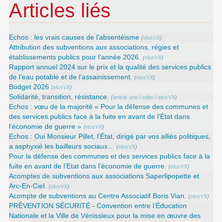
Articles liés
Echos : les vrais causes de l’absentéisme
(
elusVX
)
Attribution des subventions aux associations, régies et
établissements publics pour l’année 2026.
(
elusVX
)
Rapport annuel 2024 sur le prix et la qualité des services publics
de l’eau potable et de l’assainissement.
(
elusVX
)
Budget 2026
(
elusVX
)
Solidarité, transition, résistance.
(
article une
/
edito
/
elusVX
)
Echos : vœu de la majorité « Pour la défense des communes et
des services publics face à la fuite en avant de l’État dans
l’économie de guerre »
(
elusVX
)
Echos : Oui Monsieur Pillet, l’État, dirigé par vos alliés politiques,
a asphyxié les bailleurs sociaux…
(
elusVX
)
Pour la défense des communes et des services publics face à la
fuite en avant de l’Etat dans l’économie de guerre.
(
elusVX
)
Acomptes de subventions aux associations Saperlipopette et
Arc-En-Ciel.
(
elusVX
)
Acompte de subventions au Centre Associatif Boris Vian.
(
elusVX
)
PRÉVENTION SÉCURITÉ - Convention entre l’Éducation
Nationale et la Ville de Vénissieux pour la mise en œuvre des