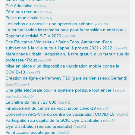
Cité éducative
(
elusVX
)
Zéro non recours
(
elusVX
)
Police municipale
(
elusVX
)
Les échos du conseil : une opposition aphone.
(
elusVX
)
La mutualisation intercommunale pour la transition numérique -
Rapport d’activité SITIV 2020
(
elusVX
)
Cité Éducative Vénissieux / Saint-Fons. Attribution d’une
subvention à la ville suite à l’appel à projets 2021 / 2022.
(
elusVX
)
Maraichage urbain : acquisition, à titre gratuit, d’un terrain rue du
professeur Roux
(
elusVX
)
Mise en place d’un dispositif de vaccination mobile contre la
COVID-19.
(
elusVX
)
Création de ligne de tramway T10 (gare de Vénissieux/Gerland).
(
elusVX
/
pcfvx
)
Une gifle électorale pour le système politique tout entier !
(
article
une
/
edito
/
elusVX
)
Le chiffre du mois : 27 000
(
elusVX
)
Financement du centre de vaccination covid-19
(
elusVX
)
Convention ARS‑Ville du centre de vaccination COVID‑19
(
elusVX
)
Participation au capital de la SCIC Oyé Distribution
(
elusVX
)
Oyé Distribution (ex-sad presstalis)
(
elusVX
)
Point accueil écoute jeune
(
elusVX
)