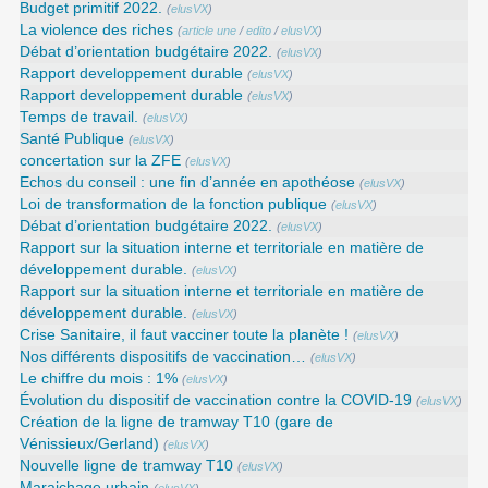
Budget primitif 2022.
(
elusVX
)
La violence des riches
(
article une
/
edito
/
elusVX
)
Débat d’orientation budgétaire 2022.
(
elusVX
)
Rapport developpement durable
(
elusVX
)
Rapport developpement durable
(
elusVX
)
Temps de travail.
(
elusVX
)
Santé Publique
(
elusVX
)
concertation sur la ZFE
(
elusVX
)
Echos du conseil : une fin d’année en apothéose
(
elusVX
)
Loi de transformation de la fonction publique
(
elusVX
)
Débat d’orientation budgétaire 2022.
(
elusVX
)
Rapport sur la situation interne et territoriale en matière de
développement durable.
(
elusVX
)
Rapport sur la situation interne et territoriale en matière de
développement durable.
(
elusVX
)
Crise Sanitaire, il faut vacciner toute la planète !
(
elusVX
)
Nos différents dispositifs de vaccination…
(
elusVX
)
Le chiffre du mois : 1%
(
elusVX
)
Évolution du dispositif de vaccination contre la COVID-19
(
elusVX
)
Création de la ligne de tramway T10 (gare de
Vénissieux/Gerland)
(
elusVX
)
Nouvelle ligne de tramway T10
(
elusVX
)
Maraichage urbain
(
elusVX
)