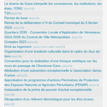
Le drame de Gaza interpelle les consciences, les institutions, les
états, l’ONU.
(
elusVX
)
T10
(
elusVX
)
Permis de louer
(
elusVX
)
Retrait de la délibération n°4 du Conseil municipal du 5 février
2024.
(
elusVX
)
Quartiers 2030 - Convention Locale d’Application de Vénissieux
2024-2030 du Contrat de Ville Métropolitain.
(
elusVX
)
Comptes 2023
(
elusVX
)
Droit au logement.
(
article une
/
edito
/
elusVX
)
Organisation d’une braderie culturelle dans le cadre du Jour du
livre
(
elusVX
)
Convention pour la réalisation d’une fresque artistique sur les
murs du passage de l’Ancienne Gare.
(
elusVX
)
Attribution d’une subvention exceptionnelle à l’association Janus
France.
(
elusVX
)
Approbation du programme d’actions Périmètres de Protection
des Espaces Naturels et Agricoles Périurbains (PENAP)
(
elusVX
)
Instauration de la prime de pouvoir d’achat exceptionnelle.
(
elusVX
)
Désignation d’un référent déontologue pour les élus locaux.
(
elusVX
)