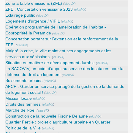
Zone à faible émissions (ZFE)
(
elusVX
)
ZFE : Concertation vénissiane 2023
(
elusVX
)
Eclairage public
(
elusVX
)
Logements d’urgence / VIFIL
(
elusVX
)
Opération programmée de l’amélioration de l’habitat -
Copropriété la Pyramide
(
elusVX
)
Concertation portant sur l’extension et le renforcement de la
ZFE.
(
elusVX
)
Malgré la crise, la ville maintient ses engagements et les
services aux vénissians.
(
elusVX
)
Situation en matière de développement durable
(
elusVX
)
La SACOVIV, un point d’appui au service des locataires pour la
défense du droit au logement
(
elusVX
)
Boisements urbains
(
elusVX
)
AFCR : Garder un service partagé de la gestion de la demande
de logement social !
(
elusVX
)
Mission locale
(
elusVX
)
Droits des femmes
(
elusVX
)
Marché de Noël
(
elusVX
)
Construction de la nouvelle Piscine Delaune
(
elusVX
)
Quartier Fertile : projet d’agriculture urbaine en Quartier
Politique de la Ville
(
elusVX
)