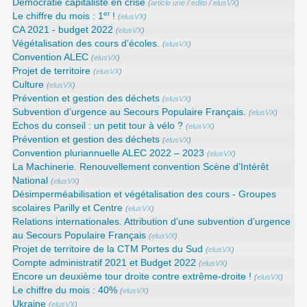
Démocratie capitaliste en crise
(
article une
/
edito
/
elusVX
)
er
Le chiffre du mois : 1
!
(
elusVX
)
CA 2021 - budget 2022
(
elusVX
)
Végétalisation des cours d’écoles.
(
elusVX
)
Convention ALEC
(
elusVX
)
Projet de territoire
(
elusVX
)
Culture
(
elusVX
)
Prévention et gestion des déchets
(
elusVX
)
Subvention d’urgence au Secours Populaire Français.
(
elusVX
)
Echos du conseil : un petit tour à vélo ?
(
elusVX
)
Prévention et gestion des déchets
(
elusVX
)
Convention pluriannuelle ALEC 2022 – 2023
(
elusVX
)
La Machinerie. Renouvellement convention Scène d’Intérêt
National
(
elusVX
)
Désimperméabilisation et végétalisation des cours - Groupes
scolaires Parilly et Centre
(
elusVX
)
Relations internationales. Attribution d’une subvention d’urgence
au Secours Populaire Français
(
elusVX
)
Projet de territoire de la CTM Portes du Sud
(
elusVX
)
Compte administratif 2021 et Budget 2022
(
elusVX
)
Encore un deuxième tour droite contre extrême-droite !
(
elusVX
)
Le chiffre du mois : 40%
(
elusVX
)
Ukraine
(
elusVX
)