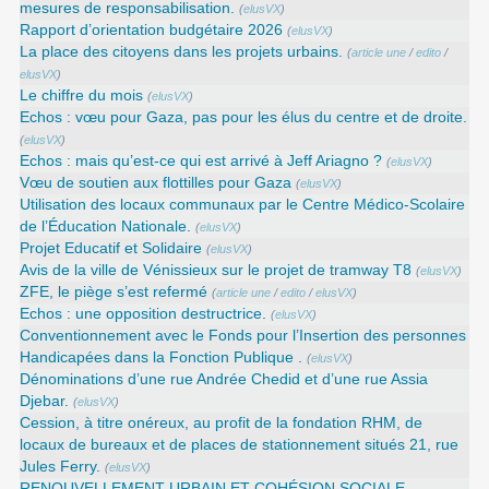
mesures de responsabilisation.
(
elusVX
)
Rapport d’orientation budgétaire 2026
(
elusVX
)
La place des citoyens dans les projets urbains.
(
article une
/
edito
/
elusVX
)
Le chiffre du mois
(
elusVX
)
Echos : vœu pour Gaza, pas pour les élus du centre et de droite.
(
elusVX
)
Echos : mais qu’est-ce qui est arrivé à Jeff Ariagno ?
(
elusVX
)
Vœu de soutien aux flottilles pour Gaza
(
elusVX
)
Utilisation des locaux communaux par le Centre Médico-Scolaire
de l’Éducation Nationale.
(
elusVX
)
Projet Educatif et Solidaire
(
elusVX
)
Avis de la ville de Vénissieux sur le projet de tramway T8
(
elusVX
)
ZFE, le piège s’est refermé
(
article une
/
edito
/
elusVX
)
Echos : une opposition destructrice.
(
elusVX
)
Conventionnement avec le Fonds pour l’Insertion des personnes
Handicapées dans la Fonction Publique .
(
elusVX
)
Dénominations d’une rue Andrée Chedid et d’une rue Assia
Djebar.
(
elusVX
)
Cession, à titre onéreux, au profit de la fondation RHM, de
locaux de bureaux et de places de stationnement situés 21, rue
Jules Ferry.
(
elusVX
)
RENOUVELLEMENT URBAIN ET COHÉSION SOCIALE