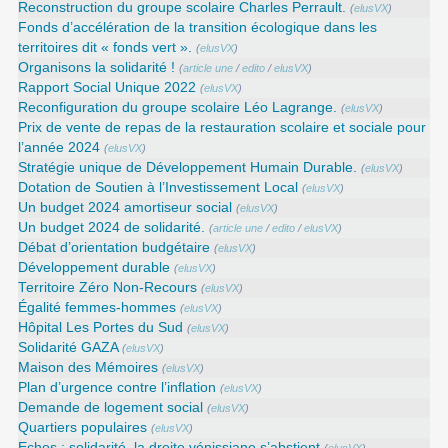
Reconstruction du groupe scolaire Charles Perrault.
(
elusVX
)
Fonds d’accélération de la transition écologique dans les
territoires dit « fonds vert ».
(
elusVX
)
Organisons la solidarité !
(
article une
/
edito
/
elusVX
)
Rapport Social Unique 2022
(
elusVX
)
Reconfiguration du groupe scolaire Léo Lagrange.
(
elusVX
)
Prix de vente de repas de la restauration scolaire et sociale pour
l’année 2024
(
elusVX
)
Stratégie unique de Développement Humain Durable.
(
elusVX
)
Dotation de Soutien à l’Investissement Local
(
elusVX
)
Un budget 2024 amortiseur social
(
elusVX
)
Un budget 2024 de solidarité.
(
article une
/
edito
/
elusVX
)
Débat d’orientation budgétaire
(
elusVX
)
Développement durable
(
elusVX
)
Territoire Zéro Non-Recours
(
elusVX
)
Égalité femmes-hommes
(
elusVX
)
Hôpital Les Portes du Sud
(
elusVX
)
Solidarité GAZA
(
elusVX
)
Maison des Mémoires
(
elusVX
)
Plan d’urgence contre l’inflation
(
elusVX
)
Demande de logement social
(
elusVX
)
Quartiers populaires
(
elusVX
)
Echos : solidarité, la droite vénissiane s’abstient
(
elusVX
)