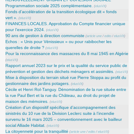
Programmation sociale 2025 complémentaire.
(
elusVX
)
Fonds d’accélération de la transition écologique dit « fonds
vert ».
(
elusVX
)
FINANCES LOCALES. Approbation du Compte financier unique
pour l’exercice 2024.
(
elusVX
)
90 ans de gestion à direction communiste
(
article une
/
edito
/
elusVX
)
Echos : « Unis pour Vénissieux » ou pour rabibocher les
querelles de droite ?
(
elusVX
)
Pour la reconnaissance des massacres du 8 mai 1945 en Algérie
(
elusVX
)
Rapport annuel 2023 sur le prix et la qualité du service public de
prévention et gestion des déchets ménagers et assimilés.
(
elusVX
)
Mise à disposition du terrain situé rue Pierre Stoppa au profit du
gestionnaire des jardins potagers.
(
elusVX
)
Cécile et Henri Rol-Tanguy. Dénomination de la rue située entre
la rue Paul Bert et la rue du Château, au droit du projet de
maison des mémoires.
(
elusVX
)
Création d’un dispositif spécifique d’accompagnement des
sinistrés du 10 rue de la Division Leclerc suite à l’incendie
survenu le 16 mars 2025 – conventionnement avec le bailleur
social Alliade Habitat.
(
elusVX
)
La citoyenneté pour la tranquillité
(
article une
/
edito
/
elusVX
)