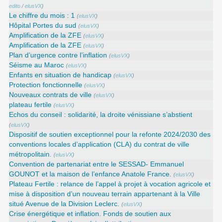
edito
/
elusVX
)
Le chiffre du mois : 1
(
elusVX
)
Hôpital Portes du sud
(
elusVX
)
Amplification de la ZFE
(
elusVX
)
Amplification de la ZFE
(
elusVX
)
Plan d’urgence contre l’inflation
(
elusVX
)
Séisme au Maroc
(
elusVX
)
Enfants en situation de handicap
(
elusVX
)
Protection fonctionnelle
(
elusVX
)
Nouveaux contrats de ville
(
elusVX
)
plateau fertile
(
elusVX
)
Echos du conseil : solidarité, la droite vénissiane s’abstient
(
elusVX
)
Dispositif de soutien exceptionnel pour la refonte 2024/2030 des
conventions locales d’application (CLA) du contrat de ville
métropolitain.
(
elusVX
)
Convention de partenariat entre le SESSAD- Emmanuel
GOUNOT et la maison de l’enfance Anatole France.
(
elusVX
)
Plateau Fertile : relance de l’appel à projet à vocation agricole et
mise à disposition d’un nouveau terrain appartenant à la Ville
situé Avenue de la Division Leclerc.
(
elusVX
)
Crise énergétique et inflation. Fonds de soutien aux