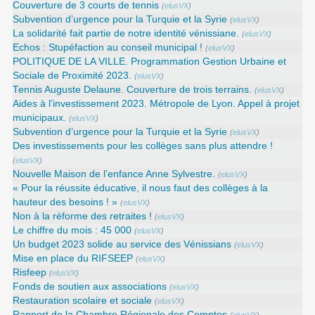
Couverture de 3 courts de tennis
(
elusVX
)
Subvention d’urgence pour la Turquie et la Syrie
(
elusVX
)
La solidarité fait partie de notre identité vénissiane.
(
elusVX
)
Echos : Stupéfaction au conseil municipal !
(
elusVX
)
POLITIQUE DE LA VILLE. Programmation Gestion Urbaine et
Sociale de Proximité 2023.
(
elusVX
)
Tennis Auguste Delaune. Couverture de trois terrains.
(
elusVX
)
Aides à l’investissement 2023. Métropole de Lyon. Appel à projet
municipaux.
(
elusVX
)
Subvention d’urgence pour la Turquie et la Syrie
(
elusVX
)
Des investissements pour les collèges sans plus attendre !
(
elusVX
)
Nouvelle Maison de l’enfance Anne Sylvestre.
(
elusVX
)
« Pour la réussite éducative, il nous faut des collèges à la
hauteur des besoins ! »
(
elusVX
)
Non à la réforme des retraites !
(
elusVX
)
Le chiffre du mois : 45 000
(
elusVX
)
Un budget 2023 solide au service des Vénissians
(
elusVX
)
Mise en place du RIFSEEP
(
elusVX
)
Risfeep
(
elusVX
)
Fonds de soutien aux associations
(
elusVX
)
Restauration scolaire et sociale
(
elusVX
)
Rapport de la Chambre Régionale des Comptes
(
elusVX
)