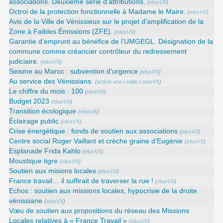
associations. Deuxième série d’attributions.
(
elusVX
)
Octroi de la protection fonctionnelle à Madame le Maire.
(
elusVX
)
Avis de la Ville de Vénissieux sur le projet d’amplification de la
Zone à Faibles Émissions (ZFE).
(
elusVX
)
Garantie d’emprunt au bénéfice de l’UMGEGL. Désignation de la
commune comme créancier contrôleur du redressement
judiciaire.
(
elusVX
)
Seisme au Maroc : subvention d’urgence
(
elusVX
)
Au service des Vénissians.
(
article une
/
edito
/
elusVX
)
Le chiffre du mois : 100
(
elusVX
)
Budget 2023
(
elusVX
)
Transition écologique
(
elusVX
)
Éclairage public
(
elusVX
)
Crise énergétique : fonds de soutien aux associations
(
elusVX
)
Centre social Roger Vaillant et crèche graine d’Eugénie
(
elusVX
)
Esplanade Frida Kahlo
(
elusVX
)
Moustique tigre
(
elusVX
)
Soutien aux misions locales
(
elusVX
)
France travail… il suffirait de traverser la rue !
(
elusVX
)
Echos : soutien aux missions locales, hypocrisie de la droite
vénissiane
(
elusVX
)
Vœu de soutien aux propositions du réseau des Missions
Locales relatives à « France Travail »
(
elusVX
)