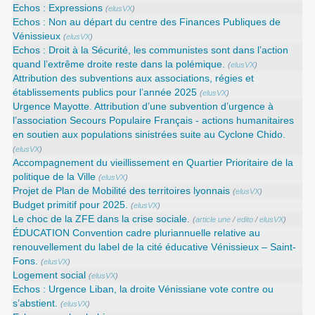
Echos : Expressions
(
elusVX
)
Echos : Non au départ du centre des Finances Publiques de
Vénissieux
(
elusVX
)
Echos : Droit à la Sécurité, les communistes sont dans l’action
quand l’extrême droite reste dans la polémique.
(
elusVX
)
Attribution des subventions aux associations, régies et
établissements publics pour l’année 2025
(
elusVX
)
Urgence Mayotte. Attribution d’une subvention d’urgence à
l’association Secours Populaire Français - actions humanitaires
en soutien aux populations sinistrées suite au Cyclone Chido.
(
elusVX
)
Accompagnement du vieillissement en Quartier Prioritaire de la
politique de la Ville
(
elusVX
)
Projet de Plan de Mobilité des territoires lyonnais
(
elusVX
)
Budget primitif pour 2025.
(
elusVX
)
Le choc de la ZFE dans la crise sociale.
(
article une
/
edito
/
elusVX
)
ÉDUCATION Convention cadre pluriannuelle relative au
renouvellement du label de la cité éducative Vénissieux – Saint-
Fons.
(
elusVX
)
Logement social
(
elusVX
)
Echos : Urgence Liban, la droite Vénissiane vote contre ou
s’abstient.
(
elusVX
)