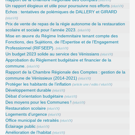
Un rapport élogieux et utile pour poursuivre nos efforts
(
elusVX
)
Echos : tentatives de polémiques de DALLERY et GIRARD
(
elusVX
)
Prix de vente de repas de la régie autonome de la restauration
scolaire et sociale pour l’année 2023.
(
elusVX
)
Mise en œuvre du Régime Indemnitaire tenant compte des
Fonctions, des Sujétions, de l’Expertise et de l’Engagement
Professionnel (RIFSEEP).
(
elusVX
)
Un budget 2023 solide au service des Vénissians
(
elusVX
)
Approbation du Règlement budgétaire et financier de la
commune.
(
elusVX
)
Rapport de la Chambre Régionale des Comptes : gestion de la
commune de Vénissieux (2014-2021)
(
elusVX
)
Protéger les habitants de l’inflation
(
article une
/
edito
/
elusVX
)
Développement durable
(
elusVX
)
Débat d’orientation budgétaire
(
elusVX
)
Des moyens pour les Communes !
(
elusVX
)
Restauration scolaire
(
elusVX
)
Logements d’urgence
(
elusVX
)
Office municipal de retraités
(
elusVX
)
Éclairage public
(
elusVX
)
Amélioration de l’habitat
(
elusVX
)