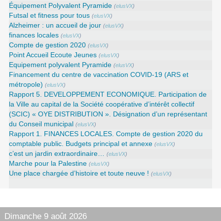
Équipement Polyvalent Pyramide
(
elusVX
)
Futsal et fitness pour tous
(
elusVX
)
Alzheimer : un accueil de jour
(
elusVX
)
finances locales
(
elusVX
)
Compte de gestion 2020
(
elusVX
)
Point Accueil Ecoute Jeunes
(
elusVX
)
Equipement polyvalent Pyramide
(
elusVX
)
Financement du centre de vaccination COVID-19 (ARS et
métropole)
(
elusVX
)
Rapport 5. DEVELOPPEMENT ECONOMIQUE. Participation de
la Ville au capital de la Société coopérative d’intérêt collectif
(SCIC) « OYE DISTRIBUTION ». Désignation d’un représentant
du Conseil municipal
(
elusVX
)
Rapport 1. FINANCES LOCALES. Compte de gestion 2020 du
comptable public. Budgets principal et annexe
(
elusVX
)
c’est un jardin extraordinaire…
(
elusVX
)
Marche pour la Palestine
(
elusVX
)
Une place chargée d’histoire et toute neuve !
(
elusVX
)
Dimanche 9 août 2026