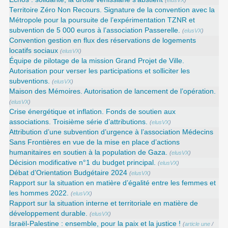
Territoire Zéro Non Recours. Signature de la convention avec la
Métropole pour la poursuite de l’expérimentation TZNR et
subvention de 5 000 euros à l’association Passerelle.
(
elusVX
)
Convention gestion en flux des réservations de logements
locatifs sociaux
(
elusVX
)
Équipe de pilotage de la mission Grand Projet de Ville.
Autorisation pour verser les participations et solliciter les
subventions.
(
elusVX
)
Maison des Mémoires. Autorisation de lancement de l’opération.
(
elusVX
)
Crise énergétique et inflation. Fonds de soutien aux
associations. Troisième série d’attributions.
(
elusVX
)
Attribution d’une subvention d’urgence à l’association Médecins
Sans Frontières en vue de la mise en place d’actions
humanitaires en soutien à la population de Gaza.
(
elusVX
)
Décision modificative n°1 du budget principal.
(
elusVX
)
Débat d’Orientation Budgétaire 2024
(
elusVX
)
Rapport sur la situation en matière d’égalité entre les femmes et
les hommes 2022.
(
elusVX
)
Rapport sur la situation interne et territoriale en matière de
développement durable.
(
elusVX
)
Israël-Palestine : ensemble, pour la paix et la justice !
(
article une
/