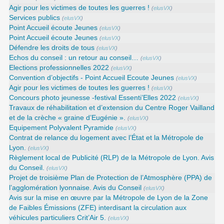
Agir pour les victimes de toutes les guerres !
(
elusVX
)
Services publics
(
elusVX
)
Point Accueil écoute Jeunes
(
elusVX
)
Point Accueil écoute Jeunes
(
elusVX
)
Défendre les droits de tous
(
elusVX
)
Echos du conseil : un retour au conseil…
(
elusVX
)
Elections professionnelles 2022
(
elusVX
)
Convention d’objectifs - Point Accueil Ecoute Jeunes
(
elusVX
)
Agir pour les victimes de toutes les guerres !
(
elusVX
)
Concours photo jeunesse -festival Essenti’Elles 2022
(
elusVX
)
Travaux de réhabilitation et d’extension du Centre Roger Vailland
et de la crèche « graine d’Eugénie ».
(
elusVX
)
Equipement Polyvalent Pyramide
(
elusVX
)
Contrat de relance du logement avec l’État et la Métropole de
Lyon.
(
elusVX
)
Règlement local de Publicité (RLP) de la Métropole de Lyon. Avis
du Conseil.
(
elusVX
)
Projet de troisième Plan de Protection de l’Atmosphère (PPA) de
l’agglomération lyonnaise. Avis du Conseil
(
elusVX
)
Avis sur la mise en œuvre par la Métropole de Lyon de la Zone
de Faibles Émissions (ZFE) interdisant la circulation aux
véhicules particuliers Crit’Air 5.
(
elusVX
)