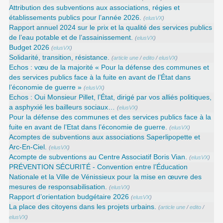
Attribution des subventions aux associations, régies et
établissements publics pour l’année 2026.
(
elusVX
)
Rapport annuel 2024 sur le prix et la qualité des services publics
de l’eau potable et de l’assainissement.
(
elusVX
)
Budget 2026
(
elusVX
)
Solidarité, transition, résistance.
(
article une
/
edito
/
elusVX
)
Echos : vœu de la majorité « Pour la défense des communes et
des services publics face à la fuite en avant de l’État dans
l’économie de guerre »
(
elusVX
)
Echos : Oui Monsieur Pillet, l’État, dirigé par vos alliés politiques,
a asphyxié les bailleurs sociaux…
(
elusVX
)
Pour la défense des communes et des services publics face à la
fuite en avant de l’Etat dans l’économie de guerre.
(
elusVX
)
Acomptes de subventions aux associations Saperlipopette et
Arc-En-Ciel.
(
elusVX
)
Acompte de subventions au Centre Associatif Boris Vian.
(
elusVX
)
PRÉVENTION SÉCURITÉ - Convention entre l’Éducation
Nationale et la Ville de Vénissieux pour la mise en œuvre des
mesures de responsabilisation.
(
elusVX
)
Rapport d’orientation budgétaire 2026
(
elusVX
)
La place des citoyens dans les projets urbains.
(
article une
/
edito
/
elusVX
)