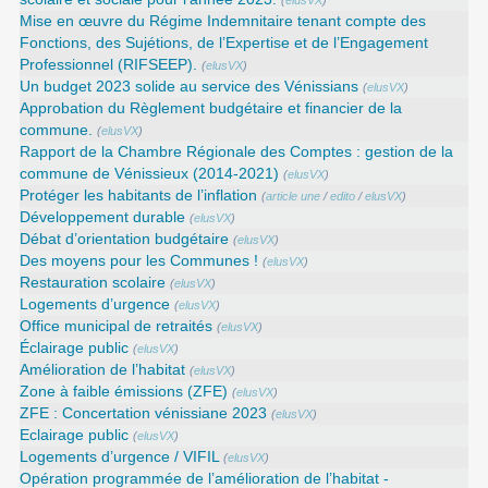
(
elusVX
)
Mise en œuvre du Régime Indemnitaire tenant compte des
Fonctions, des Sujétions, de l’Expertise et de l’Engagement
Professionnel (RIFSEEP).
(
elusVX
)
Un budget 2023 solide au service des Vénissians
(
elusVX
)
Approbation du Règlement budgétaire et financier de la
commune.
(
elusVX
)
Rapport de la Chambre Régionale des Comptes : gestion de la
commune de Vénissieux (2014-2021)
(
elusVX
)
Protéger les habitants de l’inflation
(
article une
/
edito
/
elusVX
)
Développement durable
(
elusVX
)
Débat d’orientation budgétaire
(
elusVX
)
Des moyens pour les Communes !
(
elusVX
)
Restauration scolaire
(
elusVX
)
Logements d’urgence
(
elusVX
)
Office municipal de retraités
(
elusVX
)
Éclairage public
(
elusVX
)
Amélioration de l’habitat
(
elusVX
)
Zone à faible émissions (ZFE)
(
elusVX
)
ZFE : Concertation vénissiane 2023
(
elusVX
)
Eclairage public
(
elusVX
)
Logements d’urgence / VIFIL
(
elusVX
)
Opération programmée de l’amélioration de l’habitat -