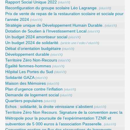
Rapport Social Unique 2022
(
elusVX
)
Reconfiguration du groupe scolaire Léo Lagrange.
(
elusVX
)
Prix de vente de repas de la restauration scolaire et sociale pour
l’année 2024
(
elusVX
)
Stratégie unique de Développement Humain Durable.
(
elusVX
)
Dotation de Soutien à l’Investissement Local
(
elusVX
)
Un budget 2024 amortiseur social
(
elusVX
)
Un budget 2024 de solidarité.
(
article une
/
edito
/
elusVX
)
Débat d’orientation budgétaire
(
elusVX
)
Développement durable
(
elusVX
)
Territoire Zéro Non-Recours
(
elusVX
)
Égalité femmes-hommes
(
elusVX
)
Hôpital Les Portes du Sud
(
elusVX
)
Solidarité GAZA
(
elusVX
)
Maison des Mémoires
(
elusVX
)
Plan d’urgence contre l’inflation
(
elusVX
)
Demande de logement social
(
elusVX
)
Quartiers populaires
(
elusVX
)
Echos : solidarité, la droite vénissiane s’abstient
(
elusVX
)
Territoire Zéro Non Recours. Signature de la convention avec la
Métropole pour la poursuite de l’expérimentation TZNR et
subvention de 5 000 euros à l’association Passerelle.
(
elusVX
)
Convention gestion en flux des réservations de logements