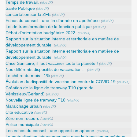
Temps de travail.
(
elusVX
)
Santé Publique
(
elusVX
)
concertation sur la ZFE
(
elusVX
)
Echos du conseil : une fin d’année en apothéose
(
elusVX
)
Loi de transformation de la fonction publique
(
elusVX
)
Débat d’orientation budgétaire 2022.
(
elusVX
)
Rapport sur la situation interne et territoriale en matière de
développement durable.
(
elusVX
)
Rapport sur la situation interne et territoriale en matière de
développement durable.
(
elusVX
)
Crise Sanitaire, il faut vacciner toute la planète !
(
elusVX
)
Nos différents dispositifs de vaccination…
(
elusVX
)
Le chiffre du mois : 1%
(
elusVX
)
Évolution du dispositif de vaccination contre la COVID-19
(
elusVX
)
Création de la ligne de tramway T10 (gare de
Vénissieux/Gerland)
(
elusVX
)
Nouvelle ligne de tramway T10
(
elusVX
)
Maraichage urbain
(
elusVX
)
Cité éducative
(
elusVX
)
Zéro non recours
(
elusVX
)
Police municipale
(
elusVX
)
Les échos du conseil : une opposition aphone.
(
elusVX
)
La mutualisation intercommunale pour la transition numérique -