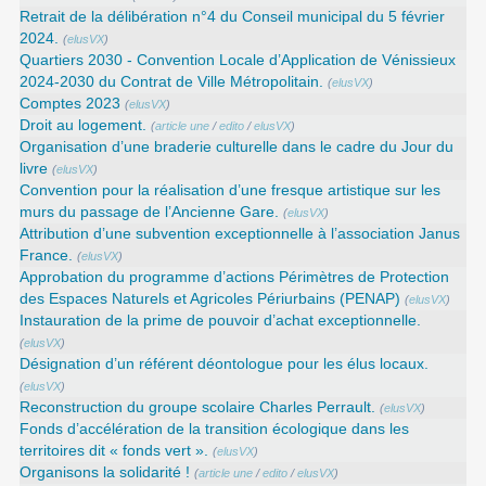
Retrait de la délibération n°4 du Conseil municipal du 5 février
2024.
(
elusVX
)
Quartiers 2030 - Convention Locale d’Application de Vénissieux
2024-2030 du Contrat de Ville Métropolitain.
(
elusVX
)
Comptes 2023
(
elusVX
)
Droit au logement.
(
article une
/
edito
/
elusVX
)
Organisation d’une braderie culturelle dans le cadre du Jour du
livre
(
elusVX
)
Convention pour la réalisation d’une fresque artistique sur les
murs du passage de l’Ancienne Gare.
(
elusVX
)
Attribution d’une subvention exceptionnelle à l’association Janus
France.
(
elusVX
)
Approbation du programme d’actions Périmètres de Protection
des Espaces Naturels et Agricoles Périurbains (PENAP)
(
elusVX
)
Instauration de la prime de pouvoir d’achat exceptionnelle.
(
elusVX
)
Désignation d’un référent déontologue pour les élus locaux.
(
elusVX
)
Reconstruction du groupe scolaire Charles Perrault.
(
elusVX
)
Fonds d’accélération de la transition écologique dans les
territoires dit « fonds vert ».
(
elusVX
)
Organisons la solidarité !
(
article une
/
edito
/
elusVX
)