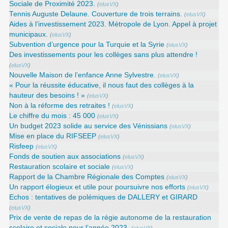
Sociale de Proximité 2023.
(
elusVX
)
Tennis Auguste Delaune. Couverture de trois terrains.
(
elusVX
)
Aides à l’investissement 2023. Métropole de Lyon. Appel à projet
municipaux.
(
elusVX
)
Subvention d’urgence pour la Turquie et la Syrie
(
elusVX
)
Des investissements pour les collèges sans plus attendre !
(
elusVX
)
Nouvelle Maison de l’enfance Anne Sylvestre.
(
elusVX
)
« Pour la réussite éducative, il nous faut des collèges à la
hauteur des besoins ! »
(
elusVX
)
Non à la réforme des retraites !
(
elusVX
)
Le chiffre du mois : 45 000
(
elusVX
)
Un budget 2023 solide au service des Vénissians
(
elusVX
)
Mise en place du RIFSEEP
(
elusVX
)
Risfeep
(
elusVX
)
Fonds de soutien aux associations
(
elusVX
)
Restauration scolaire et sociale
(
elusVX
)
Rapport de la Chambre Régionale des Comptes
(
elusVX
)
Un rapport élogieux et utile pour poursuivre nos efforts
(
elusVX
)
Echos : tentatives de polémiques de DALLERY et GIRARD
(
elusVX
)
Prix de vente de repas de la régie autonome de la restauration
scolaire et sociale pour l’année 2023.