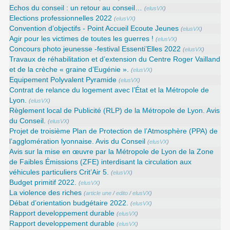
Echos du conseil : un retour au conseil…
(
elusVX
)
Elections professionnelles 2022
(
elusVX
)
Convention d’objectifs - Point Accueil Ecoute Jeunes
(
elusVX
)
Agir pour les victimes de toutes les guerres !
(
elusVX
)
Concours photo jeunesse -festival Essenti’Elles 2022
(
elusVX
)
Travaux de réhabilitation et d’extension du Centre Roger Vailland
et de la crèche « graine d’Eugénie ».
(
elusVX
)
Equipement Polyvalent Pyramide
(
elusVX
)
Contrat de relance du logement avec l’État et la Métropole de
Lyon.
(
elusVX
)
Règlement local de Publicité (RLP) de la Métropole de Lyon. Avis
du Conseil.
(
elusVX
)
Projet de troisième Plan de Protection de l’Atmosphère (PPA) de
l’agglomération lyonnaise. Avis du Conseil
(
elusVX
)
Avis sur la mise en œuvre par la Métropole de Lyon de la Zone
de Faibles Émissions (ZFE) interdisant la circulation aux
véhicules particuliers Crit’Air 5.
(
elusVX
)
Budget primitif 2022.
(
elusVX
)
La violence des riches
(
article une
/
edito
/
elusVX
)
Débat d’orientation budgétaire 2022.
(
elusVX
)
Rapport developpement durable
(
elusVX
)
Rapport developpement durable
(
elusVX
)