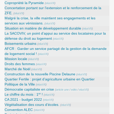
Copropriété la Pyramide
(
elusVX
)
Concertation portant sur l’extension et le renforcement de la
ZFE.
(
elusVX
)
Malgré la crise, la ville maintient ses engagements et les
services aux vénissians.
(
elusVX
)
Situation en matière de développement durable
(
elusVX
)
La SACOVIV, un point d’appui au service des locataires pour la
défense du droit au logement
(
elusVX
)
Boisements urbains
(
elusVX
)
AFCR : Garder un service partagé de la gestion de la demande
de logement social !
(
elusVX
)
Mission locale
(
elusVX
)
Droits des femmes
(
elusVX
)
Marché de Noël
(
elusVX
)
Construction de la nouvelle Piscine Delaune
(
elusVX
)
Quartier Fertile : projet d’agriculture urbaine en Quartier
Politique de la Ville
(
elusVX
)
Démocratie capitaliste en crise
(
article une
/
edito
/
elusVX
)
er
Le chiffre du mois : 1
!
(
elusVX
)
CA 2021 - budget 2022
(
elusVX
)
Végétalisation des cours d’écoles.
(
elusVX
)
Convention ALEC
(
elusVX
)