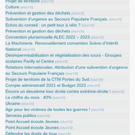
Projet de territoire
(
elusVX
)
Culture
(
elusVX
)
Prévention et gestion des déchets
(
elusVX
)
Subvention d’urgence au Secours Populaire Français.
(
elusVX
)
Echos du conseil : un petit tour à vélo ?
(
elusVX
)
Prévention et gestion des déchets
(
elusVX
)
Convention pluriannuelle ALEC 2022 – 2023
(
elusVX
)
La Machinerie. Renouvellement convention Scène d’Intérêt
National
(
elusVX
)
Désimperméabilisation et végétalisation des cours - Groupes
scolaires Parilly et Centre
(
elusVX
)
Relations internationales. Attribution d’une subvention d’urgence
au Secours Populaire Français
(
elusVX
)
Projet de territoire de la CTM Portes du Sud
(
elusVX
)
Compte administratif 2021 et Budget 2022
(
elusVX
)
Encore un deuxième tour droite contre extrême-droite !
(
elusVX
)
Le chiffre du mois : 40%
(
elusVX
)
Ukraine
(
elusVX
)
Agir pour les victimes de toutes les guerres !
(
elusVX
)
Services publics
(
elusVX
)
Point Accueil écoute Jeunes
(
elusVX
)
Point Accueil écoute Jeunes
(
elusVX
)
Défendre les droits de tous
(
elusVX
)