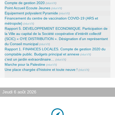
Compte de gestion 2020
(
elusVX
)
Point Accueil Ecoute Jeunes
(
elusVX
)
Equipement polyvalent Pyramide
(
elusVX
)
Financement du centre de vaccination COVID-19 (ARS et
métropole)
(
elusVX
)
Rapport 5. DEVELOPPEMENT ECONOMIQUE. Participation de
la Ville au capital de la Société coopérative d’intérêt collectif
(SCIC) « OYE DISTRIBUTION ». Désignation d’un représentant
du Conseil municipal
(
elusVX
)
Rapport 1. FINANCES LOCALES. Compte de gestion 2020 du
comptable public. Budgets principal et annexe
(
elusVX
)
c’est un jardin extraordinaire…
(
elusVX
)
Marche pour la Palestine
(
elusVX
)
Une place chargée d’histoire et toute neuve !
(
elusVX
)
Jeudi 6 août 2026