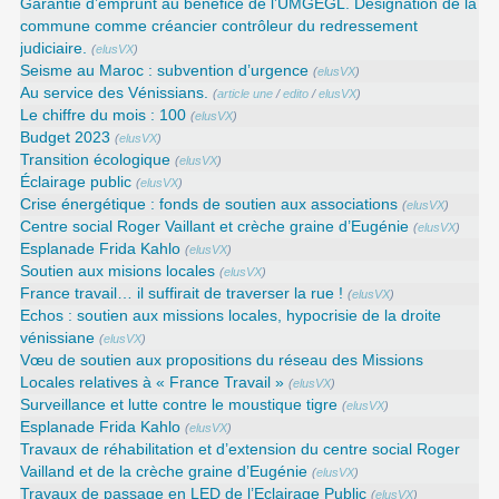
Garantie d’emprunt au bénéfice de l’UMGEGL. Désignation de la
commune comme créancier contrôleur du redressement
judiciaire.
(
elusVX
)
Seisme au Maroc : subvention d’urgence
(
elusVX
)
Au service des Vénissians.
(
article une
/
edito
/
elusVX
)
Le chiffre du mois : 100
(
elusVX
)
Budget 2023
(
elusVX
)
Transition écologique
(
elusVX
)
Éclairage public
(
elusVX
)
Crise énergétique : fonds de soutien aux associations
(
elusVX
)
Centre social Roger Vaillant et crèche graine d’Eugénie
(
elusVX
)
Esplanade Frida Kahlo
(
elusVX
)
Soutien aux misions locales
(
elusVX
)
France travail… il suffirait de traverser la rue !
(
elusVX
)
Echos : soutien aux missions locales, hypocrisie de la droite
vénissiane
(
elusVX
)
Vœu de soutien aux propositions du réseau des Missions
Locales relatives à « France Travail »
(
elusVX
)
Surveillance et lutte contre le moustique tigre
(
elusVX
)
Esplanade Frida Kahlo
(
elusVX
)
Travaux de réhabilitation et d’extension du centre social Roger
Vailland et de la crèche graine d’Eugénie
(
elusVX
)
Travaux de passage en LED de l’Eclairage Public
(
elusVX
)