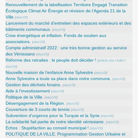
Renouvellement de la labellisation Territoire Engagé Transition
Écologique Climat Air Énergie et révision de l’Agenda 21 de la
Ville
(
elusVX
)
Lancement du marché d’entretien des espaces extérieurs et des
bâtiments communaux.
(
elusVX
)
Crise énergétique et inflation. Fonds de soutien aux
associations.
(
elusVX
)
Compte administratif 2022 : une très bonne gestion au service
des Vénissians
(
elusVX
)
Réforme des retraites : le peuple doit décider !
(
article une
/
edito
/
elusVX
)
Nouvelle maison de l’enfance Anne Sylvestre
(
elusVX
)
Anne Sylvestre a toute sa place dans notre commune.
(
elusVX
)
Gestion des déchets forains.
(
elusVX
)
Aide à l’investissement
(
elusVX
)
Politique de la Ville.
(
elusVX
)
Désengagement de la Région.
(
elusVX
)
Couverture de 3 courts de tennis
(
elusVX
)
Subvention d’urgence pour la Turquie et la Syrie
(
elusVX
)
La solidarité fait partie de notre identité vénissiane.
(
elusVX
)
Echos : Stupéfaction au conseil municipal !
(
elusVX
)
POLITIQUE DE LA VILLE. Programmation Gestion Urbaine et