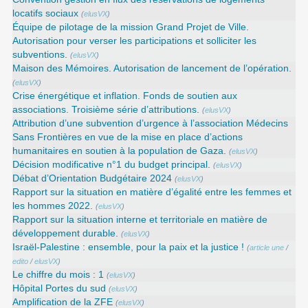
locatifs sociaux
(
elusVX
)
Équipe de pilotage de la mission Grand Projet de Ville.
Autorisation pour verser les participations et solliciter les
subventions.
(
elusVX
)
Maison des Mémoires. Autorisation de lancement de l’opération.
(
elusVX
)
Crise énergétique et inflation. Fonds de soutien aux
associations. Troisième série d’attributions.
(
elusVX
)
Attribution d’une subvention d’urgence à l’association Médecins
Sans Frontières en vue de la mise en place d’actions
humanitaires en soutien à la population de Gaza.
(
elusVX
)
Décision modificative n°1 du budget principal.
(
elusVX
)
Débat d’Orientation Budgétaire 2024
(
elusVX
)
Rapport sur la situation en matière d’égalité entre les femmes et
les hommes 2022.
(
elusVX
)
Rapport sur la situation interne et territoriale en matière de
développement durable.
(
elusVX
)
Israël-Palestine : ensemble, pour la paix et la justice !
(
article une
/
edito
/
elusVX
)
Le chiffre du mois : 1
(
elusVX
)
Hôpital Portes du sud
(
elusVX
)
Amplification de la ZFE
(
elusVX
)