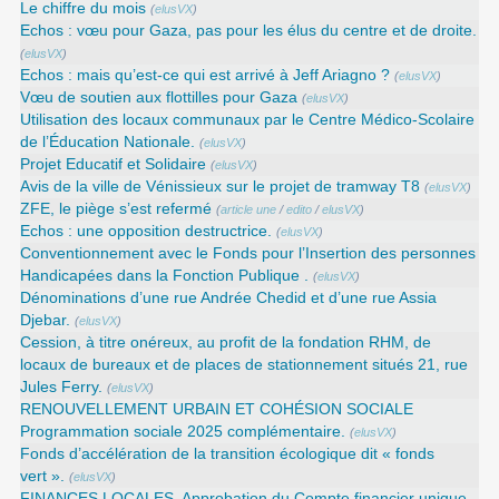
Le chiffre du mois
(
elusVX
)
Echos : vœu pour Gaza, pas pour les élus du centre et de droite.
(
elusVX
)
Echos : mais qu’est-ce qui est arrivé à Jeff Ariagno ?
(
elusVX
)
Vœu de soutien aux flottilles pour Gaza
(
elusVX
)
Utilisation des locaux communaux par le Centre Médico-Scolaire
de l’Éducation Nationale.
(
elusVX
)
Projet Educatif et Solidaire
(
elusVX
)
Avis de la ville de Vénissieux sur le projet de tramway T8
(
elusVX
)
ZFE, le piège s’est refermé
(
article une
/
edito
/
elusVX
)
Echos : une opposition destructrice.
(
elusVX
)
Conventionnement avec le Fonds pour l’Insertion des personnes
Handicapées dans la Fonction Publique .
(
elusVX
)
Dénominations d’une rue Andrée Chedid et d’une rue Assia
Djebar.
(
elusVX
)
Cession, à titre onéreux, au profit de la fondation RHM, de
locaux de bureaux et de places de stationnement situés 21, rue
Jules Ferry.
(
elusVX
)
RENOUVELLEMENT URBAIN ET COHÉSION SOCIALE
Programmation sociale 2025 complémentaire.
(
elusVX
)
Fonds d’accélération de la transition écologique dit « fonds
vert ».
(
elusVX
)
FINANCES LOCALES. Approbation du Compte financier unique