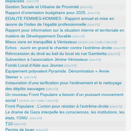
déplacées.
(
elusVX
)
Gestion Sociale et Urbaine de Proximité
(
elusVX
)
Rapport d’orientation budgétaire pour 2025.
(
elusVX
)
EGALITE FEMMES-HOMMES - Rapport annuel et mise en
œuvre de l’index de l’égalité professionnelle
(
elusVX
)
Rapport pour information sur la situation interne et territoriale en
matière de Développement Durable
(
elusVX
)
Mieux vivre en tranquillité à Vénissieux
(
article une
/
edito
/
elusVX
)
Echos : ouvrir en grand le chantier contre l’extrême-droite
(
elusVX
)
Rétrocession du droit au bail du local sis rue Gambetta
(
elusVX
)
Subvention à l’association Jénine Vénissieux
(
elusVX
)
Fonds Local d’Aide aux Jeunes
(
elusVX
)
Equipement polyvalent Pyramide. Dénomination « Annie
Steiner ».
(
elusVX
)
Instauration d’une tarification pour l’enlèvement et le nettoyage
des dépôts sauvages
(
elusVX
)
Un nouveau Front Populaire a besoin d’un puissant mouvement
social !
(
article une
/
edito
/
elusVX
)
Front Populaire : L’union pour résister à l’extrême-droite
(
elusVX
)
Le drame de Gaza interpelle les consciences, les institutions, les
états, l’ONU.
(
elusVX
)
T10
(
elusVX
)
Permis de louer
(
elusVX
)