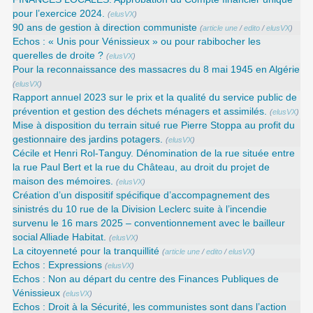
pour l’exercice 2024.
(
elusVX
)
90 ans de gestion à direction communiste
(
article une
/
edito
/
elusVX
)
Echos : « Unis pour Vénissieux » ou pour rabibocher les
querelles de droite ?
(
elusVX
)
Pour la reconnaissance des massacres du 8 mai 1945 en Algérie
(
elusVX
)
Rapport annuel 2023 sur le prix et la qualité du service public de
prévention et gestion des déchets ménagers et assimilés.
(
elusVX
)
Mise à disposition du terrain situé rue Pierre Stoppa au profit du
gestionnaire des jardins potagers.
(
elusVX
)
Cécile et Henri Rol-Tanguy. Dénomination de la rue située entre
la rue Paul Bert et la rue du Château, au droit du projet de
maison des mémoires.
(
elusVX
)
Création d’un dispositif spécifique d’accompagnement des
sinistrés du 10 rue de la Division Leclerc suite à l’incendie
survenu le 16 mars 2025 – conventionnement avec le bailleur
social Alliade Habitat.
(
elusVX
)
La citoyenneté pour la tranquillité
(
article une
/
edito
/
elusVX
)
Echos : Expressions
(
elusVX
)
Echos : Non au départ du centre des Finances Publiques de
Vénissieux
(
elusVX
)
Echos : Droit à la Sécurité, les communistes sont dans l’action