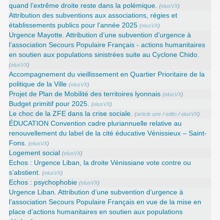
quand l’extrême droite reste dans la polémique.
(
elusVX
)
Attribution des subventions aux associations, régies et
établissements publics pour l’année 2025
(
elusVX
)
Urgence Mayotte. Attribution d’une subvention d’urgence à
l’association Secours Populaire Français - actions humanitaires
en soutien aux populations sinistrées suite au Cyclone Chido.
(
elusVX
)
Accompagnement du vieillissement en Quartier Prioritaire de la
politique de la Ville
(
elusVX
)
Projet de Plan de Mobilité des territoires lyonnais
(
elusVX
)
Budget primitif pour 2025.
(
elusVX
)
Le choc de la ZFE dans la crise sociale.
(
article une
/
edito
/
elusVX
)
ÉDUCATION Convention cadre pluriannuelle relative au
renouvellement du label de la cité éducative Vénissieux – Saint-
Fons.
(
elusVX
)
Logement social
(
elusVX
)
Echos : Urgence Liban, la droite Vénissiane vote contre ou
s’abstient.
(
elusVX
)
Echos : psychophobie
(
elusVX
)
Urgence Liban. Attribution d’une subvention d’urgence à
l’association Secours Populaire Français en vue de la mise en
place d’actions humanitaires en soutien aux populations