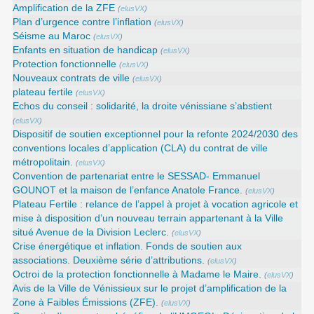
Amplification de la ZFE
(
elusVX
)
Plan d’urgence contre l’inflation
(
elusVX
)
Séisme au Maroc
(
elusVX
)
Enfants en situation de handicap
(
elusVX
)
Protection fonctionnelle
(
elusVX
)
Nouveaux contrats de ville
(
elusVX
)
plateau fertile
(
elusVX
)
Echos du conseil : solidarité, la droite vénissiane s’abstient
(
elusVX
)
Dispositif de soutien exceptionnel pour la refonte 2024/2030 des
conventions locales d’application (CLA) du contrat de ville
métropolitain.
(
elusVX
)
Convention de partenariat entre le SESSAD- Emmanuel
GOUNOT et la maison de l’enfance Anatole France.
(
elusVX
)
Plateau Fertile : relance de l’appel à projet à vocation agricole et
mise à disposition d’un nouveau terrain appartenant à la Ville
situé Avenue de la Division Leclerc.
(
elusVX
)
Crise énergétique et inflation. Fonds de soutien aux
associations. Deuxième série d’attributions.
(
elusVX
)
Octroi de la protection fonctionnelle à Madame le Maire.
(
elusVX
)
Avis de la Ville de Vénissieux sur le projet d’amplification de la
Zone à Faibles Émissions (ZFE).
(
elusVX
)