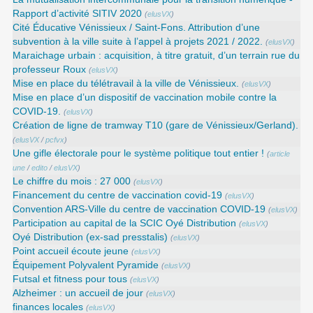
Rapport d’activité SITIV 2020
(
elusVX
)
Cité Éducative Vénissieux / Saint-Fons. Attribution d’une
subvention à la ville suite à l’appel à projets 2021 / 2022.
(
elusVX
)
Maraichage urbain : acquisition, à titre gratuit, d’un terrain rue du
professeur Roux
(
elusVX
)
Mise en place du télétravail à la ville de Vénissieux.
(
elusVX
)
Mise en place d’un dispositif de vaccination mobile contre la
COVID-19.
(
elusVX
)
Création de ligne de tramway T10 (gare de Vénissieux/Gerland).
(
elusVX
/
pcfvx
)
Une gifle électorale pour le système politique tout entier !
(
article
une
/
edito
/
elusVX
)
Le chiffre du mois : 27 000
(
elusVX
)
Financement du centre de vaccination covid-19
(
elusVX
)
Convention ARS‑Ville du centre de vaccination COVID‑19
(
elusVX
)
Participation au capital de la SCIC Oyé Distribution
(
elusVX
)
Oyé Distribution (ex-sad presstalis)
(
elusVX
)
Point accueil écoute jeune
(
elusVX
)
Équipement Polyvalent Pyramide
(
elusVX
)
Futsal et fitness pour tous
(
elusVX
)
Alzheimer : un accueil de jour
(
elusVX
)
finances locales
(
elusVX
)