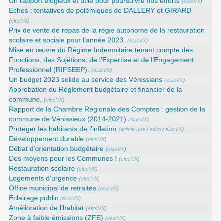
Un rapport élogieux et utile pour poursuivre nos efforts
(
elusVX
)
Echos : tentatives de polémiques de DALLERY et GIRARD
(
elusVX
)
Prix de vente de repas de la régie autonome de la restauration
scolaire et sociale pour l’année 2023.
(
elusVX
)
Mise en œuvre du Régime Indemnitaire tenant compte des
Fonctions, des Sujétions, de l’Expertise et de l’Engagement
Professionnel (RIFSEEP).
(
elusVX
)
Un budget 2023 solide au service des Vénissians
(
elusVX
)
Approbation du Règlement budgétaire et financier de la
commune.
(
elusVX
)
Rapport de la Chambre Régionale des Comptes : gestion de la
commune de Vénissieux (2014-2021)
(
elusVX
)
Protéger les habitants de l’inflation
(
article une
/
edito
/
elusVX
)
Développement durable
(
elusVX
)
Débat d’orientation budgétaire
(
elusVX
)
Des moyens pour les Communes !
(
elusVX
)
Restauration scolaire
(
elusVX
)
Logements d’urgence
(
elusVX
)
Office municipal de retraités
(
elusVX
)
Éclairage public
(
elusVX
)
Amélioration de l’habitat
(
elusVX
)
Zone à faible émissions (ZFE)
(
elusVX
)