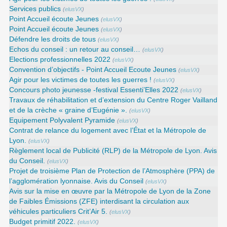
Services publics
(
elusVX
)
Point Accueil écoute Jeunes
(
elusVX
)
Point Accueil écoute Jeunes
(
elusVX
)
Défendre les droits de tous
(
elusVX
)
Echos du conseil : un retour au conseil…
(
elusVX
)
Elections professionnelles 2022
(
elusVX
)
Convention d’objectifs - Point Accueil Ecoute Jeunes
(
elusVX
)
Agir pour les victimes de toutes les guerres !
(
elusVX
)
Concours photo jeunesse -festival Essenti’Elles 2022
(
elusVX
)
Travaux de réhabilitation et d’extension du Centre Roger Vailland
et de la crèche « graine d’Eugénie ».
(
elusVX
)
Equipement Polyvalent Pyramide
(
elusVX
)
Contrat de relance du logement avec l’État et la Métropole de
Lyon.
(
elusVX
)
Règlement local de Publicité (RLP) de la Métropole de Lyon. Avis
du Conseil.
(
elusVX
)
Projet de troisième Plan de Protection de l’Atmosphère (PPA) de
l’agglomération lyonnaise. Avis du Conseil
(
elusVX
)
Avis sur la mise en œuvre par la Métropole de Lyon de la Zone
de Faibles Émissions (ZFE) interdisant la circulation aux
véhicules particuliers Crit’Air 5.
(
elusVX
)
Budget primitif 2022.
(
elusVX
)