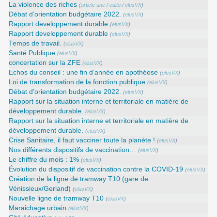
La violence des riches
(
article une
/
edito
/
elusVX
)
Débat d’orientation budgétaire 2022.
(
elusVX
)
Rapport developpement durable
(
elusVX
)
Rapport developpement durable
(
elusVX
)
Temps de travail.
(
elusVX
)
Santé Publique
(
elusVX
)
concertation sur la ZFE
(
elusVX
)
Echos du conseil : une fin d’année en apothéose
(
elusVX
)
Loi de transformation de la fonction publique
(
elusVX
)
Débat d’orientation budgétaire 2022.
(
elusVX
)
Rapport sur la situation interne et territoriale en matière de
développement durable.
(
elusVX
)
Rapport sur la situation interne et territoriale en matière de
développement durable.
(
elusVX
)
Crise Sanitaire, il faut vacciner toute la planète !
(
elusVX
)
Nos différents dispositifs de vaccination…
(
elusVX
)
Le chiffre du mois : 1%
(
elusVX
)
Évolution du dispositif de vaccination contre la COVID-19
(
elusVX
)
Création de la ligne de tramway T10 (gare de
Vénissieux/Gerland)
(
elusVX
)
Nouvelle ligne de tramway T10
(
elusVX
)
Maraichage urbain
(
elusVX
)