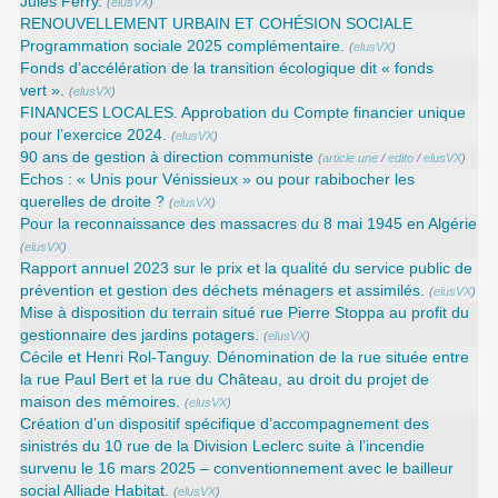
Jules Ferry.
(
elusVX
)
RENOUVELLEMENT URBAIN ET COHÉSION SOCIALE
Programmation sociale 2025 complémentaire.
(
elusVX
)
Fonds d’accélération de la transition écologique dit « fonds
vert ».
(
elusVX
)
FINANCES LOCALES. Approbation du Compte financier unique
pour l’exercice 2024.
(
elusVX
)
90 ans de gestion à direction communiste
(
article une
/
edito
/
elusVX
)
Echos : « Unis pour Vénissieux » ou pour rabibocher les
querelles de droite ?
(
elusVX
)
Pour la reconnaissance des massacres du 8 mai 1945 en Algérie
(
elusVX
)
Rapport annuel 2023 sur le prix et la qualité du service public de
prévention et gestion des déchets ménagers et assimilés.
(
elusVX
)
Mise à disposition du terrain situé rue Pierre Stoppa au profit du
gestionnaire des jardins potagers.
(
elusVX
)
Cécile et Henri Rol-Tanguy. Dénomination de la rue située entre
la rue Paul Bert et la rue du Château, au droit du projet de
maison des mémoires.
(
elusVX
)
Création d’un dispositif spécifique d’accompagnement des
sinistrés du 10 rue de la Division Leclerc suite à l’incendie
survenu le 16 mars 2025 – conventionnement avec le bailleur
social Alliade Habitat.
(
elusVX
)