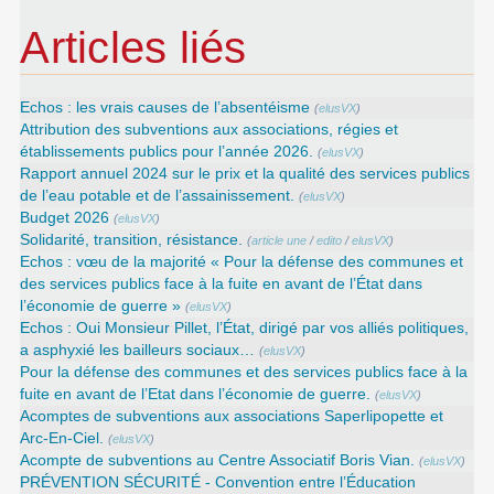
Articles liés
Echos : les vrais causes de l’absentéisme
(
elusVX
)
Attribution des subventions aux associations, régies et
établissements publics pour l’année 2026.
(
elusVX
)
Rapport annuel 2024 sur le prix et la qualité des services publics
de l’eau potable et de l’assainissement.
(
elusVX
)
Budget 2026
(
elusVX
)
Solidarité, transition, résistance.
(
article une
/
edito
/
elusVX
)
Echos : vœu de la majorité « Pour la défense des communes et
des services publics face à la fuite en avant de l’État dans
l’économie de guerre »
(
elusVX
)
Echos : Oui Monsieur Pillet, l’État, dirigé par vos alliés politiques,
a asphyxié les bailleurs sociaux…
(
elusVX
)
Pour la défense des communes et des services publics face à la
fuite en avant de l’Etat dans l’économie de guerre.
(
elusVX
)
Acomptes de subventions aux associations Saperlipopette et
Arc-En-Ciel.
(
elusVX
)
Acompte de subventions au Centre Associatif Boris Vian.
(
elusVX
)
PRÉVENTION SÉCURITÉ - Convention entre l’Éducation