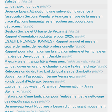
s’abstient.
(
elusVX
)
Echos : psychophobie
(
elusVX
)
Urgence Liban. Attribution d’une subvention d’urgence à
l’association Secours Populaire Français en vue de la mise en
place d’actions humanitaires en soutien aux populations
déplacées.
(
elusVX
)
Gestion Sociale et Urbaine de Proximité
(
elusVX
)
Rapport d’orientation budgétaire pour 2025.
(
elusVX
)
EGALITE FEMMES-HOMMES - Rapport annuel et mise en
œuvre de l’index de l’égalité professionnelle
(
elusVX
)
Rapport pour information sur la situation interne et territoriale en
matière de Développement Durable
(
elusVX
)
Mieux vivre en tranquillité à Vénissieux
(
article une
/
edito
/
elusVX
)
Echos : ouvrir en grand le chantier contre l’extrême-droite
(
elusVX
)
Rétrocession du droit au bail du local sis rue Gambetta
(
elusVX
)
Subvention à l’association Jénine Vénissieux
(
elusVX
)
Fonds Local d’Aide aux Jeunes
(
elusVX
)
Equipement polyvalent Pyramide. Dénomination « Annie
Steiner ».
(
elusVX
)
Instauration d’une tarification pour l’enlèvement et le nettoyage
des dépôts sauvages
(
elusVX
)
Un nouveau Front Populaire a besoin d’un puissant mouvement
social !
(
article une
/
edito
/
elusVX
)