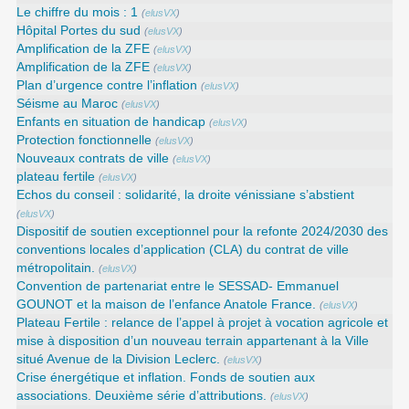
Le chiffre du mois : 1
(
elusVX
)
Hôpital Portes du sud
(
elusVX
)
Amplification de la ZFE
(
elusVX
)
Amplification de la ZFE
(
elusVX
)
Plan d’urgence contre l’inflation
(
elusVX
)
Séisme au Maroc
(
elusVX
)
Enfants en situation de handicap
(
elusVX
)
Protection fonctionnelle
(
elusVX
)
Nouveaux contrats de ville
(
elusVX
)
plateau fertile
(
elusVX
)
Echos du conseil : solidarité, la droite vénissiane s’abstient
(
elusVX
)
Dispositif de soutien exceptionnel pour la refonte 2024/2030 des
conventions locales d’application (CLA) du contrat de ville
métropolitain.
(
elusVX
)
Convention de partenariat entre le SESSAD- Emmanuel
GOUNOT et la maison de l’enfance Anatole France.
(
elusVX
)
Plateau Fertile : relance de l’appel à projet à vocation agricole et
mise à disposition d’un nouveau terrain appartenant à la Ville
situé Avenue de la Division Leclerc.
(
elusVX
)
Crise énergétique et inflation. Fonds de soutien aux
associations. Deuxième série d’attributions.
(
elusVX
)