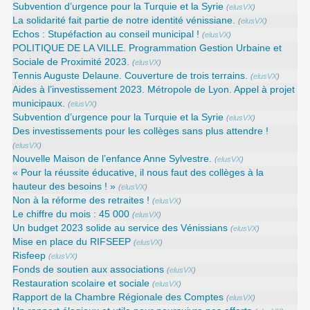
Subvention d’urgence pour la Turquie et la Syrie
(
elusVX
)
La solidarité fait partie de notre identité vénissiane.
(
elusVX
)
Echos : Stupéfaction au conseil municipal !
(
elusVX
)
POLITIQUE DE LA VILLE. Programmation Gestion Urbaine et
Sociale de Proximité 2023.
(
elusVX
)
Tennis Auguste Delaune. Couverture de trois terrains.
(
elusVX
)
Aides à l’investissement 2023. Métropole de Lyon. Appel à projet
municipaux.
(
elusVX
)
Subvention d’urgence pour la Turquie et la Syrie
(
elusVX
)
Des investissements pour les collèges sans plus attendre !
(
elusVX
)
Nouvelle Maison de l’enfance Anne Sylvestre.
(
elusVX
)
« Pour la réussite éducative, il nous faut des collèges à la
hauteur des besoins ! »
(
elusVX
)
Non à la réforme des retraites !
(
elusVX
)
Le chiffre du mois : 45 000
(
elusVX
)
Un budget 2023 solide au service des Vénissians
(
elusVX
)
Mise en place du RIFSEEP
(
elusVX
)
Risfeep
(
elusVX
)
Fonds de soutien aux associations
(
elusVX
)
Restauration scolaire et sociale
(
elusVX
)
Rapport de la Chambre Régionale des Comptes
(
elusVX
)