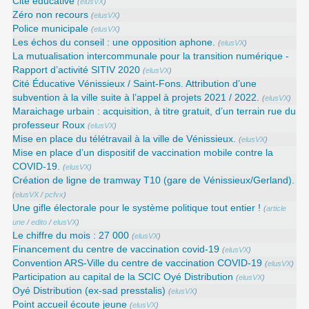
Cité éducative
(
elusVX
)
Zéro non recours
(
elusVX
)
Police municipale
(
elusVX
)
Les échos du conseil : une opposition aphone.
(
elusVX
)
La mutualisation intercommunale pour la transition numérique -
Rapport d’activité SITIV 2020
(
elusVX
)
Cité Éducative Vénissieux / Saint-Fons. Attribution d’une
subvention à la ville suite à l’appel à projets 2021 / 2022.
(
elusVX
)
Maraichage urbain : acquisition, à titre gratuit, d’un terrain rue du
professeur Roux
(
elusVX
)
Mise en place du télétravail à la ville de Vénissieux.
(
elusVX
)
Mise en place d’un dispositif de vaccination mobile contre la
COVID-19.
(
elusVX
)
Création de ligne de tramway T10 (gare de Vénissieux/Gerland).
(
elusVX
/
pcfvx
)
Une gifle électorale pour le système politique tout entier !
(
article
une
/
edito
/
elusVX
)
Le chiffre du mois : 27 000
(
elusVX
)
Financement du centre de vaccination covid-19
(
elusVX
)
Convention ARS‑Ville du centre de vaccination COVID‑19
(
elusVX
)
Participation au capital de la SCIC Oyé Distribution
(
elusVX
)
Oyé Distribution (ex-sad presstalis)
(
elusVX
)
Point accueil écoute jeune
(
elusVX
)