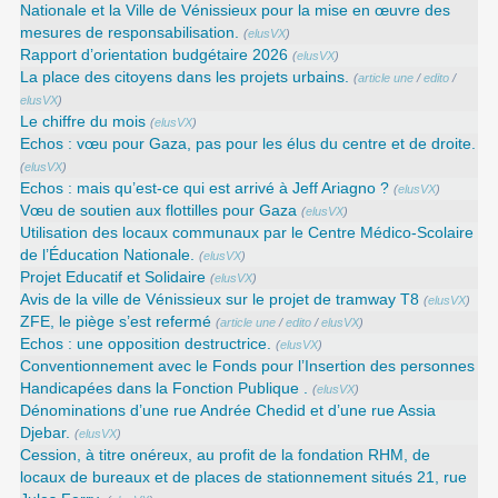
Nationale et la Ville de Vénissieux pour la mise en œuvre des
mesures de responsabilisation.
(
elusVX
)
Rapport d’orientation budgétaire 2026
(
elusVX
)
La place des citoyens dans les projets urbains.
(
article une
/
edito
/
elusVX
)
Le chiffre du mois
(
elusVX
)
Echos : vœu pour Gaza, pas pour les élus du centre et de droite.
(
elusVX
)
Echos : mais qu’est-ce qui est arrivé à Jeff Ariagno ?
(
elusVX
)
Vœu de soutien aux flottilles pour Gaza
(
elusVX
)
Utilisation des locaux communaux par le Centre Médico-Scolaire
de l’Éducation Nationale.
(
elusVX
)
Projet Educatif et Solidaire
(
elusVX
)
Avis de la ville de Vénissieux sur le projet de tramway T8
(
elusVX
)
ZFE, le piège s’est refermé
(
article une
/
edito
/
elusVX
)
Echos : une opposition destructrice.
(
elusVX
)
Conventionnement avec le Fonds pour l’Insertion des personnes
Handicapées dans la Fonction Publique .
(
elusVX
)
Dénominations d’une rue Andrée Chedid et d’une rue Assia
Djebar.
(
elusVX
)
Cession, à titre onéreux, au profit de la fondation RHM, de
locaux de bureaux et de places de stationnement situés 21, rue