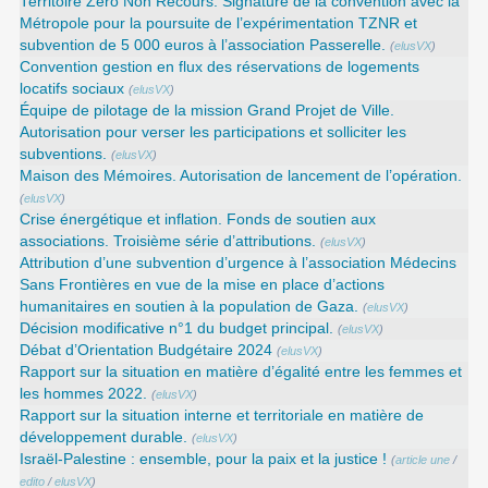
Territoire Zéro Non Recours. Signature de la convention avec la
Métropole pour la poursuite de l’expérimentation TZNR et
subvention de 5 000 euros à l’association Passerelle.
(
elusVX
)
Convention gestion en flux des réservations de logements
locatifs sociaux
(
elusVX
)
Équipe de pilotage de la mission Grand Projet de Ville.
Autorisation pour verser les participations et solliciter les
subventions.
(
elusVX
)
Maison des Mémoires. Autorisation de lancement de l’opération.
(
elusVX
)
Crise énergétique et inflation. Fonds de soutien aux
associations. Troisième série d’attributions.
(
elusVX
)
Attribution d’une subvention d’urgence à l’association Médecins
Sans Frontières en vue de la mise en place d’actions
humanitaires en soutien à la population de Gaza.
(
elusVX
)
Décision modificative n°1 du budget principal.
(
elusVX
)
Débat d’Orientation Budgétaire 2024
(
elusVX
)
Rapport sur la situation en matière d’égalité entre les femmes et
les hommes 2022.
(
elusVX
)
Rapport sur la situation interne et territoriale en matière de
développement durable.
(
elusVX
)
Israël-Palestine : ensemble, pour la paix et la justice !
(
article une
/
edito
/
elusVX
)