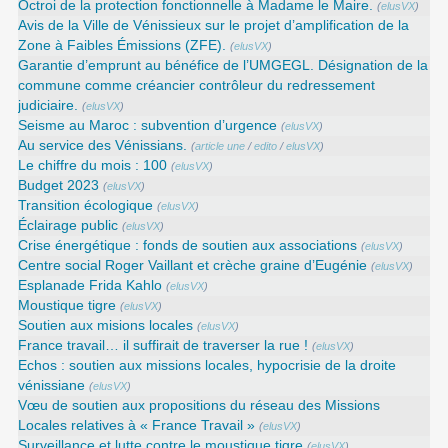
Octroi de la protection fonctionnelle à Madame le Maire.
(
elusVX
)
Avis de la Ville de Vénissieux sur le projet d’amplification de la
Zone à Faibles Émissions (ZFE).
(
elusVX
)
Garantie d’emprunt au bénéfice de l’UMGEGL. Désignation de la
commune comme créancier contrôleur du redressement
judiciaire.
(
elusVX
)
Seisme au Maroc : subvention d’urgence
(
elusVX
)
Au service des Vénissians.
(
article une
/
edito
/
elusVX
)
Le chiffre du mois : 100
(
elusVX
)
Budget 2023
(
elusVX
)
Transition écologique
(
elusVX
)
Éclairage public
(
elusVX
)
Crise énergétique : fonds de soutien aux associations
(
elusVX
)
Centre social Roger Vaillant et crèche graine d’Eugénie
(
elusVX
)
Esplanade Frida Kahlo
(
elusVX
)
Moustique tigre
(
elusVX
)
Soutien aux misions locales
(
elusVX
)
France travail… il suffirait de traverser la rue !
(
elusVX
)
Echos : soutien aux missions locales, hypocrisie de la droite
vénissiane
(
elusVX
)
Vœu de soutien aux propositions du réseau des Missions
Locales relatives à « France Travail »
(
elusVX
)
Surveillance et lutte contre le moustique tigre
(
elusVX
)