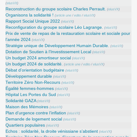
(
elusVX
)
Reconstruction du groupe scolaire Charles Perrault.
(
elusVX
)
Organisons la solidarité !
(
article une
/
edito
/
elusVX
)
Rapport Social Unique 2022
(
elusVX
)
Reconfiguration du groupe scolaire Léo Lagrange.
(
elusVX
)
Prix de vente de repas de la restauration scolaire et sociale pour
l’année 2024
(
elusVX
)
Stratégie unique de Développement Humain Durable.
(
elusVX
)
Dotation de Soutien à l’Investissement Local
(
elusVX
)
Un budget 2024 amortiseur social
(
elusVX
)
Un budget 2024 de solidarité.
(
article une
/
edito
/
elusVX
)
Débat d’orientation budgétaire
(
elusVX
)
Développement durable
(
elusVX
)
Territoire Zéro Non-Recours
(
elusVX
)
Égalité femmes-hommes
(
elusVX
)
Hôpital Les Portes du Sud
(
elusVX
)
Solidarité GAZA
(
elusVX
)
Maison des Mémoires
(
elusVX
)
Plan d’urgence contre l’inflation
(
elusVX
)
Demande de logement social
(
elusVX
)
Quartiers populaires
(
elusVX
)
Echos : solidarité, la droite vénissiane s’abstient
(
elusVX
)