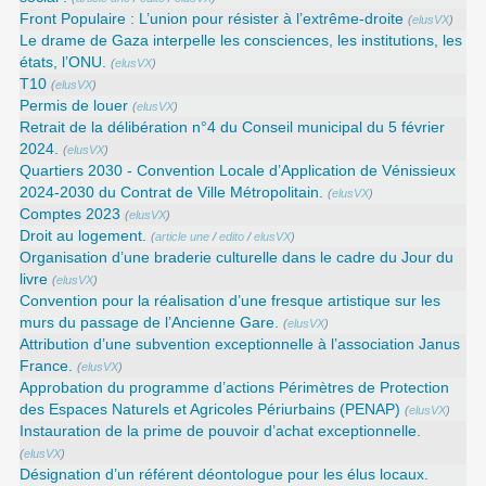
Front Populaire : L’union pour résister à l’extrême-droite
(
elusVX
)
Le drame de Gaza interpelle les consciences, les institutions, les
états, l’ONU.
(
elusVX
)
T10
(
elusVX
)
Permis de louer
(
elusVX
)
Retrait de la délibération n°4 du Conseil municipal du 5 février
2024.
(
elusVX
)
Quartiers 2030 - Convention Locale d’Application de Vénissieux
2024-2030 du Contrat de Ville Métropolitain.
(
elusVX
)
Comptes 2023
(
elusVX
)
Droit au logement.
(
article une
/
edito
/
elusVX
)
Organisation d’une braderie culturelle dans le cadre du Jour du
livre
(
elusVX
)
Convention pour la réalisation d’une fresque artistique sur les
murs du passage de l’Ancienne Gare.
(
elusVX
)
Attribution d’une subvention exceptionnelle à l’association Janus
France.
(
elusVX
)
Approbation du programme d’actions Périmètres de Protection
des Espaces Naturels et Agricoles Périurbains (PENAP)
(
elusVX
)
Instauration de la prime de pouvoir d’achat exceptionnelle.
(
elusVX
)
Désignation d’un référent déontologue pour les élus locaux.