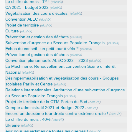
er
Le chiffre du mois : 1
!
(
elusVX
)
CA 2021 - budget 2022
(
elusVX
)
Végétalisation des cours d’écoles.
(
elusVX
)
Convention ALEC
(
elusVX
)
Projet de territoire
(
elusVX
)
Culture
(
elusVX
)
Prévention et gestion des déchets
(
elusVX
)
Subvention d’urgence au Secours Populaire Français.
(
elusVX
)
Echos du conseil : un petit tour à vélo ?
(
elusVX
)
Prévention et gestion des déchets
(
elusVX
)
Convention pluriannuelle ALEC 2022 – 2023
(
elusVX
)
La Machinerie. Renouvellement convention Scène d’Intérêt
National
(
elusVX
)
Désimperméabilisation et végétalisation des cours - Groupes
scolaires Parilly et Centre
(
elusVX
)
Relations internationales. Attribution d’une subvention d’urgence
au Secours Populaire Français
(
elusVX
)
Projet de territoire de la CTM Portes du Sud
(
elusVX
)
Compte administratif 2021 et Budget 2022
(
elusVX
)
Encore un deuxième tour droite contre extrême-droite !
(
elusVX
)
Le chiffre du mois : 40%
(
elusVX
)
Ukraine
(
elusVX
)
Agir pour les victimes de toutes les guerres !
(
elusVX
)