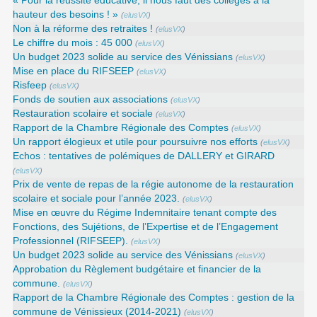
« Pour la réussite éducative, il nous faut des collèges à la
hauteur des besoins ! »
(
elusVX
)
Non à la réforme des retraites !
(
elusVX
)
Le chiffre du mois : 45 000
(
elusVX
)
Un budget 2023 solide au service des Vénissians
(
elusVX
)
Mise en place du RIFSEEP
(
elusVX
)
Risfeep
(
elusVX
)
Fonds de soutien aux associations
(
elusVX
)
Restauration scolaire et sociale
(
elusVX
)
Rapport de la Chambre Régionale des Comptes
(
elusVX
)
Un rapport élogieux et utile pour poursuivre nos efforts
(
elusVX
)
Echos : tentatives de polémiques de DALLERY et GIRARD
(
elusVX
)
Prix de vente de repas de la régie autonome de la restauration
scolaire et sociale pour l’année 2023.
(
elusVX
)
Mise en œuvre du Régime Indemnitaire tenant compte des
Fonctions, des Sujétions, de l’Expertise et de l’Engagement
Professionnel (RIFSEEP).
(
elusVX
)
Un budget 2023 solide au service des Vénissians
(
elusVX
)
Approbation du Règlement budgétaire et financier de la
commune.
(
elusVX
)
Rapport de la Chambre Régionale des Comptes : gestion de la
commune de Vénissieux (2014-2021)
(
elusVX
)