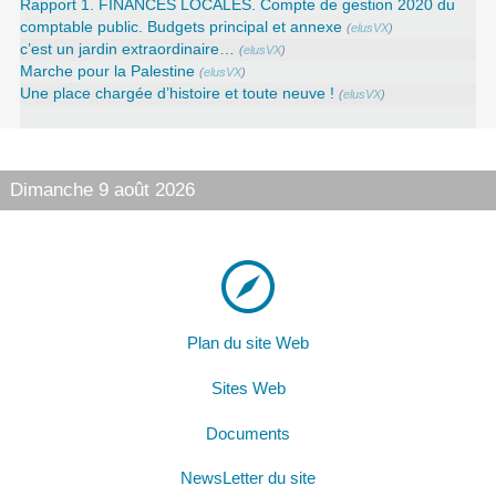
Rapport 1. FINANCES LOCALES. Compte de gestion 2020 du
comptable public. Budgets principal et annexe
(
elusVX
)
c’est un jardin extraordinaire…
(
elusVX
)
Marche pour la Palestine
(
elusVX
)
Une place chargée d’histoire et toute neuve !
(
elusVX
)
Dimanche 9 août 2026
Plan du site Web
Sites Web
Documents
NewsLetter du site