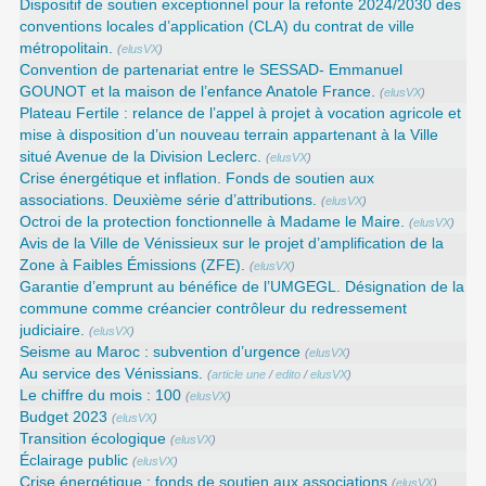
Dispositif de soutien exceptionnel pour la refonte 2024/2030 des
conventions locales d’application (CLA) du contrat de ville
métropolitain.
(
elusVX
)
Convention de partenariat entre le SESSAD- Emmanuel
GOUNOT et la maison de l’enfance Anatole France.
(
elusVX
)
Plateau Fertile : relance de l’appel à projet à vocation agricole et
mise à disposition d’un nouveau terrain appartenant à la Ville
situé Avenue de la Division Leclerc.
(
elusVX
)
Crise énergétique et inflation. Fonds de soutien aux
associations. Deuxième série d’attributions.
(
elusVX
)
Octroi de la protection fonctionnelle à Madame le Maire.
(
elusVX
)
Avis de la Ville de Vénissieux sur le projet d’amplification de la
Zone à Faibles Émissions (ZFE).
(
elusVX
)
Garantie d’emprunt au bénéfice de l’UMGEGL. Désignation de la
commune comme créancier contrôleur du redressement
judiciaire.
(
elusVX
)
Seisme au Maroc : subvention d’urgence
(
elusVX
)
Au service des Vénissians.
(
article une
/
edito
/
elusVX
)
Le chiffre du mois : 100
(
elusVX
)
Budget 2023
(
elusVX
)
Transition écologique
(
elusVX
)
Éclairage public
(
elusVX
)
Crise énergétique : fonds de soutien aux associations
(
elusVX
)