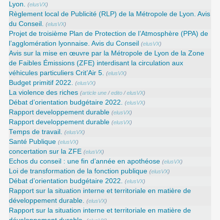
Lyon.
(
elusVX
)
Règlement local de Publicité (RLP) de la Métropole de Lyon. Avis
du Conseil.
(
elusVX
)
Projet de troisième Plan de Protection de l’Atmosphère (PPA) de
l’agglomération lyonnaise. Avis du Conseil
(
elusVX
)
Avis sur la mise en œuvre par la Métropole de Lyon de la Zone
de Faibles Émissions (ZFE) interdisant la circulation aux
véhicules particuliers Crit’Air 5.
(
elusVX
)
Budget primitif 2022.
(
elusVX
)
La violence des riches
(
article une
/
edito
/
elusVX
)
Débat d’orientation budgétaire 2022.
(
elusVX
)
Rapport developpement durable
(
elusVX
)
Rapport developpement durable
(
elusVX
)
Temps de travail.
(
elusVX
)
Santé Publique
(
elusVX
)
concertation sur la ZFE
(
elusVX
)
Echos du conseil : une fin d’année en apothéose
(
elusVX
)
Loi de transformation de la fonction publique
(
elusVX
)
Débat d’orientation budgétaire 2022.
(
elusVX
)
Rapport sur la situation interne et territoriale en matière de
développement durable.
(
elusVX
)
Rapport sur la situation interne et territoriale en matière de