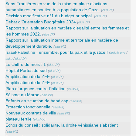
Sans Frontières en vue de la mise en place d’actions
humanitaires en soutien à la population de Gaza.
(
elusVX
)
Décision modificative n°1 du budget principal.
(
elusVX
)
Débat d’Orientation Budgétaire 2024
(
elusVX
)
Rapport sur la situation en matière d’égalité entre les femmes et
les hommes 2022.
(
elusVX
)
Rapport sur la situation interne et territoriale en matière de
développement durable.
(
elusVX
)
Israël-Palestine : ensemble, pour la paix et la justice !
(
article une
/
edito
/
elusVX
)
Le chiffre du mois : 1
(
elusVX
)
Hôpital Portes du sud
(
elusVX
)
Amplification de la ZFE
(
elusVX
)
Amplification de la ZFE
(
elusVX
)
Plan d’urgence contre l’inflation
(
elusVX
)
Séisme au Maroc
(
elusVX
)
Enfants en situation de handicap
(
elusVX
)
Protection fonctionnelle
(
elusVX
)
Nouveaux contrats de ville
(
elusVX
)
plateau fertile
(
elusVX
)
Echos du conseil : solidarité, la droite vénissiane s’abstient
(
elusVX
)