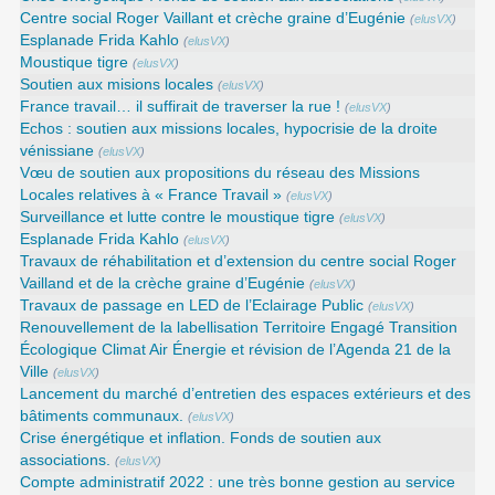
Centre social Roger Vaillant et crèche graine d’Eugénie
(
elusVX
)
Esplanade Frida Kahlo
(
elusVX
)
Moustique tigre
(
elusVX
)
Soutien aux misions locales
(
elusVX
)
France travail… il suffirait de traverser la rue !
(
elusVX
)
Echos : soutien aux missions locales, hypocrisie de la droite
vénissiane
(
elusVX
)
Vœu de soutien aux propositions du réseau des Missions
Locales relatives à « France Travail »
(
elusVX
)
Surveillance et lutte contre le moustique tigre
(
elusVX
)
Esplanade Frida Kahlo
(
elusVX
)
Travaux de réhabilitation et d’extension du centre social Roger
Vailland et de la crèche graine d’Eugénie
(
elusVX
)
Travaux de passage en LED de l’Eclairage Public
(
elusVX
)
Renouvellement de la labellisation Territoire Engagé Transition
Écologique Climat Air Énergie et révision de l’Agenda 21 de la
Ville
(
elusVX
)
Lancement du marché d’entretien des espaces extérieurs et des
bâtiments communaux.
(
elusVX
)
Crise énergétique et inflation. Fonds de soutien aux
associations.
(
elusVX
)
Compte administratif 2022 : une très bonne gestion au service