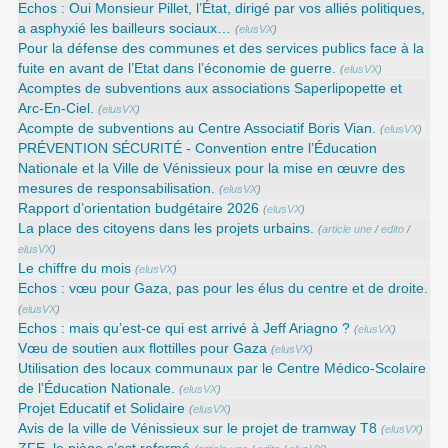
Echos : Oui Monsieur Pillet, l’État, dirigé par vos alliés politiques,
a asphyxié les bailleurs sociaux…
(
elusVX
)
Pour la défense des communes et des services publics face à la
fuite en avant de l’Etat dans l’économie de guerre.
(
elusVX
)
Acomptes de subventions aux associations Saperlipopette et
Arc-En-Ciel.
(
elusVX
)
Acompte de subventions au Centre Associatif Boris Vian.
(
elusVX
)
PRÉVENTION SÉCURITÉ - Convention entre l’Éducation
Nationale et la Ville de Vénissieux pour la mise en œuvre des
mesures de responsabilisation.
(
elusVX
)
Rapport d’orientation budgétaire 2026
(
elusVX
)
La place des citoyens dans les projets urbains.
(
article une
/
edito
/
elusVX
)
Le chiffre du mois
(
elusVX
)
Echos : vœu pour Gaza, pas pour les élus du centre et de droite.
(
elusVX
)
Echos : mais qu’est-ce qui est arrivé à Jeff Ariagno ?
(
elusVX
)
Vœu de soutien aux flottilles pour Gaza
(
elusVX
)
Utilisation des locaux communaux par le Centre Médico-Scolaire
de l’Éducation Nationale.
(
elusVX
)
Projet Educatif et Solidaire
(
elusVX
)
Avis de la ville de Vénissieux sur le projet de tramway T8
(
elusVX
)