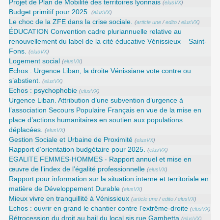
Projet de Plan de Mobilité des territoires lyonnais
(
elusVX
)
Budget primitif pour 2025.
(
elusVX
)
Le choc de la ZFE dans la crise sociale.
(
article une
/
edito
/
elusVX
)
ÉDUCATION Convention cadre pluriannuelle relative au
renouvellement du label de la cité éducative Vénissieux – Saint-
Fons.
(
elusVX
)
Logement social
(
elusVX
)
Echos : Urgence Liban, la droite Vénissiane vote contre ou
s’abstient.
(
elusVX
)
Echos : psychophobie
(
elusVX
)
Urgence Liban. Attribution d’une subvention d’urgence à
l’association Secours Populaire Français en vue de la mise en
place d’actions humanitaires en soutien aux populations
déplacées.
(
elusVX
)
Gestion Sociale et Urbaine de Proximité
(
elusVX
)
Rapport d’orientation budgétaire pour 2025.
(
elusVX
)
EGALITE FEMMES-HOMMES - Rapport annuel et mise en
œuvre de l’index de l’égalité professionnelle
(
elusVX
)
Rapport pour information sur la situation interne et territoriale en
matière de Développement Durable
(
elusVX
)
Mieux vivre en tranquillité à Vénissieux
(
article une
/
edito
/
elusVX
)
Echos : ouvrir en grand le chantier contre l’extrême-droite
(
elusVX
)
Rétrocession du droit au bail du local sis rue Gambetta
(
elusVX
)