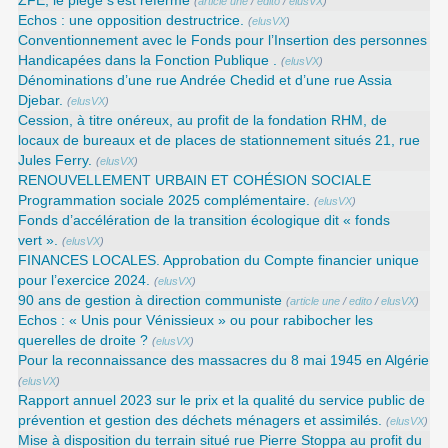
ZFE, le piège s’est refermé
(
article une
/
edito
/
elusVX
)
Echos : une opposition destructrice.
(
elusVX
)
Conventionnement avec le Fonds pour l’Insertion des personnes
Handicapées dans la Fonction Publique .
(
elusVX
)
Dénominations d’une rue Andrée Chedid et d’une rue Assia
Djebar.
(
elusVX
)
Cession, à titre onéreux, au profit de la fondation RHM, de
locaux de bureaux et de places de stationnement situés 21, rue
Jules Ferry.
(
elusVX
)
RENOUVELLEMENT URBAIN ET COHÉSION SOCIALE
Programmation sociale 2025 complémentaire.
(
elusVX
)
Fonds d’accélération de la transition écologique dit « fonds
vert ».
(
elusVX
)
FINANCES LOCALES. Approbation du Compte financier unique
pour l’exercice 2024.
(
elusVX
)
90 ans de gestion à direction communiste
(
article une
/
edito
/
elusVX
)
Echos : « Unis pour Vénissieux » ou pour rabibocher les
querelles de droite ?
(
elusVX
)
Pour la reconnaissance des massacres du 8 mai 1945 en Algérie
(
elusVX
)
Rapport annuel 2023 sur le prix et la qualité du service public de
prévention et gestion des déchets ménagers et assimilés.
(
elusVX
)
Mise à disposition du terrain situé rue Pierre Stoppa au profit du