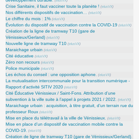
développement durable.
(
elusVX
)
Crise Sanitaire, il faut vacciner toute la planète !
(
elusVX
)
Nos différents dispositifs de vaccination…
(
elusVX
)
Le chiffre du mois : 1%
(
elusVX
)
Évolution du dispositif de vaccination contre la COVID-19
(
elusVX
)
Création de la ligne de tramway T10 (gare de
Vénissieux/Gerland)
(
elusVX
)
Nouvelle ligne de tramway T10
(
elusVX
)
Maraichage urbain
(
elusVX
)
Cité éducative
(
elusVX
)
Zéro non recours
(
elusVX
)
Police municipale
(
elusVX
)
Les échos du conseil : une opposition aphone.
(
elusVX
)
La mutualisation intercommunale pour la transition numérique -
Rapport d’activité SITIV 2020
(
elusVX
)
Cité Éducative Vénissieux / Saint-Fons. Attribution d’une
subvention à la ville suite à l’appel à projets 2021 / 2022.
(
elusVX
)
Maraichage urbain : acquisition, à titre gratuit, d’un terrain rue du
professeur Roux
(
elusVX
)
Mise en place du télétravail à la ville de Vénissieux.
(
elusVX
)
Mise en place d’un dispositif de vaccination mobile contre la
COVID-19.
(
elusVX
)
Création de ligne de tramway T10 (gare de Vénissieux/Gerland).