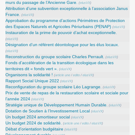
murs du passage de l’Ancienne Gare.
(
elusVX
)
Attribution d’une subvention exceptionnelle à l’association Janus
France.
(
elusVX
)
Approbation du programme d’actions Périmètres de Protection
des Espaces Naturels et Agricoles Périurbains (PENAP)
(
elusVX
)
Instauration de la prime de pouvoir d’achat exceptionnelle.
(
elusVX
)
Désignation d’un référent déontologue pour les élus locaux.
(
elusVX
)
Reconstruction du groupe scolaire Charles Perrault.
(
elusVX
)
Fonds d’accélération de la transition écologique dans les
territoires dit « fonds vert ».
(
elusVX
)
Organisons la solidarité !
(
article une
/
edito
/
elusVX
)
Rapport Social Unique 2022
(
elusVX
)
Reconfiguration du groupe scolaire Léo Lagrange.
(
elusVX
)
Prix de vente de repas de la restauration scolaire et sociale pour
l’année 2024
(
elusVX
)
Stratégie unique de Développement Humain Durable.
(
elusVX
)
Dotation de Soutien à l’Investissement Local
(
elusVX
)
Un budget 2024 amortiseur social
(
elusVX
)
Un budget 2024 de solidarité.
(
article une
/
edito
/
elusVX
)
Débat d’orientation budgétaire
(
elusVX
)