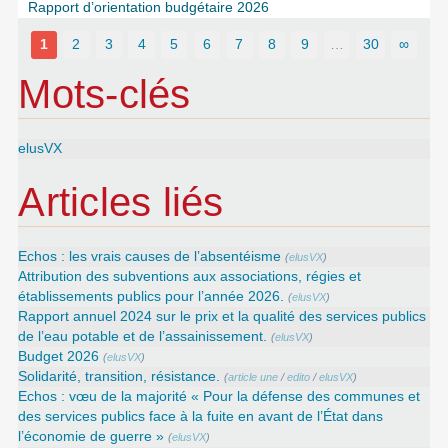
Rapport d’orientation budgétaire 2026
1
2
3
4
5
6
7
8
9
…
30
∞
Mots-clés
elusVX
Articles liés
Echos : les vrais causes de l’absentéisme
(
elusVX
)
Attribution des subventions aux associations, régies et
établissements publics pour l’année 2026.
(
elusVX
)
Rapport annuel 2024 sur le prix et la qualité des services publics
de l’eau potable et de l’assainissement.
(
elusVX
)
Budget 2026
(
elusVX
)
Solidarité, transition, résistance.
(
article une
/
edito
/
elusVX
)
Echos : vœu de la majorité « Pour la défense des communes et
des services publics face à la fuite en avant de l’État dans
l’économie de guerre »
(
elusVX
)