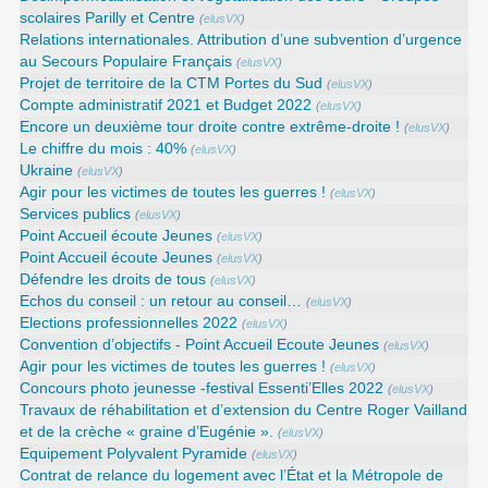
scolaires Parilly et Centre
(
elusVX
)
Relations internationales. Attribution d’une subvention d’urgence
au Secours Populaire Français
(
elusVX
)
Projet de territoire de la CTM Portes du Sud
(
elusVX
)
Compte administratif 2021 et Budget 2022
(
elusVX
)
Encore un deuxième tour droite contre extrême-droite !
(
elusVX
)
Le chiffre du mois : 40%
(
elusVX
)
Ukraine
(
elusVX
)
Agir pour les victimes de toutes les guerres !
(
elusVX
)
Services publics
(
elusVX
)
Point Accueil écoute Jeunes
(
elusVX
)
Point Accueil écoute Jeunes
(
elusVX
)
Défendre les droits de tous
(
elusVX
)
Echos du conseil : un retour au conseil…
(
elusVX
)
Elections professionnelles 2022
(
elusVX
)
Convention d’objectifs - Point Accueil Ecoute Jeunes
(
elusVX
)
Agir pour les victimes de toutes les guerres !
(
elusVX
)
Concours photo jeunesse -festival Essenti’Elles 2022
(
elusVX
)
Travaux de réhabilitation et d’extension du Centre Roger Vailland
et de la crèche « graine d’Eugénie ».
(
elusVX
)
Equipement Polyvalent Pyramide
(
elusVX
)
Contrat de relance du logement avec l’État et la Métropole de