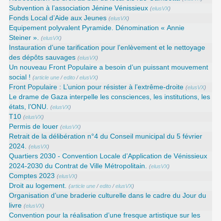
Subvention à l’association Jénine Vénissieux
(
elusVX
)
Fonds Local d’Aide aux Jeunes
(
elusVX
)
Equipement polyvalent Pyramide. Dénomination « Annie
Steiner ».
(
elusVX
)
Instauration d’une tarification pour l’enlèvement et le nettoyage
des dépôts sauvages
(
elusVX
)
Un nouveau Front Populaire a besoin d’un puissant mouvement
social !
(
article une
/
edito
/
elusVX
)
Front Populaire : L’union pour résister à l’extrême-droite
(
elusVX
)
Le drame de Gaza interpelle les consciences, les institutions, les
états, l’ONU.
(
elusVX
)
T10
(
elusVX
)
Permis de louer
(
elusVX
)
Retrait de la délibération n°4 du Conseil municipal du 5 février
2024.
(
elusVX
)
Quartiers 2030 - Convention Locale d’Application de Vénissieux
2024-2030 du Contrat de Ville Métropolitain.
(
elusVX
)
Comptes 2023
(
elusVX
)
Droit au logement.
(
article une
/
edito
/
elusVX
)
Organisation d’une braderie culturelle dans le cadre du Jour du
livre
(
elusVX
)
Convention pour la réalisation d’une fresque artistique sur les