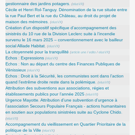
gestionnaire des jardins potagers.
(
elusVX
)
Cécile et Henri Rol-Tanguy. Dénomination de la rue située entre
la rue Paul Bert et la rue du Château, au droit du projet de
maison des mémoires.
(
elusVX
)
Création d’un dispositif spécifique d’accompagnement des
sinistrés du 10 rue de la Division Leclerc suite à l’incendie
survenu le 16 mars 2025 – conventionnement avec le bailleur
social Alliade Habitat.
(
elusVX
)
La citoyenneté pour la tranquillité
(
article une
/
edito
/
elusVX
)
Echos : Expressions
(
elusVX
)
Echos : Non au départ du centre des Finances Publiques de
Vénissieux
(
elusVX
)
Echos : Droit à la Sécurité, les communistes sont dans l’action
quand l’extrême droite reste dans la polémique.
(
elusVX
)
Attribution des subventions aux associations, régies et
établissements publics pour l’année 2025
(
elusVX
)
Urgence Mayotte. Attribution d’une subvention d’urgence à
l’association Secours Populaire Français - actions humanitaires
en soutien aux populations sinistrées suite au Cyclone Chido.
(
elusVX
)
Accompagnement du vieillissement en Quartier Prioritaire de la
politique de la Ville
(
elusVX
)