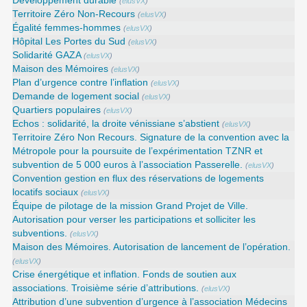
Développement durable
(
elusVX
)
Territoire Zéro Non-Recours
(
elusVX
)
Égalité femmes-hommes
(
elusVX
)
Hôpital Les Portes du Sud
(
elusVX
)
Solidarité GAZA
(
elusVX
)
Maison des Mémoires
(
elusVX
)
Plan d’urgence contre l’inflation
(
elusVX
)
Demande de logement social
(
elusVX
)
Quartiers populaires
(
elusVX
)
Echos : solidarité, la droite vénissiane s’abstient
(
elusVX
)
Territoire Zéro Non Recours. Signature de la convention avec la
Métropole pour la poursuite de l’expérimentation TZNR et
subvention de 5 000 euros à l’association Passerelle.
(
elusVX
)
Convention gestion en flux des réservations de logements
locatifs sociaux
(
elusVX
)
Équipe de pilotage de la mission Grand Projet de Ville.
Autorisation pour verser les participations et solliciter les
subventions.
(
elusVX
)
Maison des Mémoires. Autorisation de lancement de l’opération.
(
elusVX
)
Crise énergétique et inflation. Fonds de soutien aux
associations. Troisième série d’attributions.
(
elusVX
)
Attribution d’une subvention d’urgence à l’association Médecins