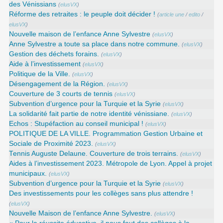
des Vénissians
(
elusVX
)
Réforme des retraites : le peuple doit décider !
(
article une
/
edito
/
elusVX
)
Nouvelle maison de l’enfance Anne Sylvestre
(
elusVX
)
Anne Sylvestre a toute sa place dans notre commune.
(
elusVX
)
Gestion des déchets forains.
(
elusVX
)
Aide à l’investissement
(
elusVX
)
Politique de la Ville.
(
elusVX
)
Désengagement de la Région.
(
elusVX
)
Couverture de 3 courts de tennis
(
elusVX
)
Subvention d’urgence pour la Turquie et la Syrie
(
elusVX
)
La solidarité fait partie de notre identité vénissiane.
(
elusVX
)
Echos : Stupéfaction au conseil municipal !
(
elusVX
)
POLITIQUE DE LA VILLE. Programmation Gestion Urbaine et
Sociale de Proximité 2023.
(
elusVX
)
Tennis Auguste Delaune. Couverture de trois terrains.
(
elusVX
)
Aides à l’investissement 2023. Métropole de Lyon. Appel à projet
municipaux.
(
elusVX
)
Subvention d’urgence pour la Turquie et la Syrie
(
elusVX
)
Des investissements pour les collèges sans plus attendre !
(
elusVX
)
Nouvelle Maison de l’enfance Anne Sylvestre.
(
elusVX
)