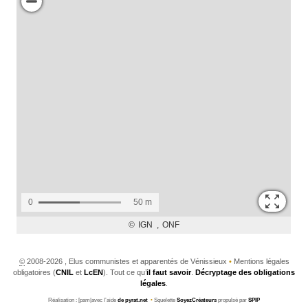
©
2008-2026 , Elus communistes et apparentés de Vénissieux
•
Mentions légales
obligatoires (
CNIL
et
LcEN
). Tout ce qu’
il faut savoir
.
Décryptage des obligations
légales
.
Réalisation : [pam|avec l’aide
de pyrat.net
•
Squelette
SoyezCréateurs
propulsé par
SPIP