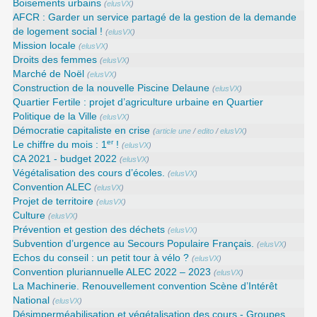
Boisements urbains
(
elusVX
)
AFCR : Garder un service partagé de la gestion de la demande
de logement social !
(
elusVX
)
Mission locale
(
elusVX
)
Droits des femmes
(
elusVX
)
Marché de Noël
(
elusVX
)
Construction de la nouvelle Piscine Delaune
(
elusVX
)
Quartier Fertile : projet d’agriculture urbaine en Quartier
Politique de la Ville
(
elusVX
)
Démocratie capitaliste en crise
(
article une
/
edito
/
elusVX
)
er
Le chiffre du mois : 1
!
(
elusVX
)
CA 2021 - budget 2022
(
elusVX
)
Végétalisation des cours d’écoles.
(
elusVX
)
Convention ALEC
(
elusVX
)
Projet de territoire
(
elusVX
)
Culture
(
elusVX
)
Prévention et gestion des déchets
(
elusVX
)
Subvention d’urgence au Secours Populaire Français.
(
elusVX
)
Echos du conseil : un petit tour à vélo ?
(
elusVX
)
Convention pluriannuelle ALEC 2022 – 2023
(
elusVX
)
La Machinerie. Renouvellement convention Scène d’Intérêt
National
(
elusVX
)
Désimperméabilisation et végétalisation des cours - Groupes