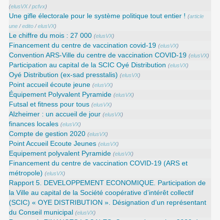
(
elusVX
/
pcfvx
)
Une gifle électorale pour le système politique tout entier !
(
article
une
/
edito
/
elusVX
)
Le chiffre du mois : 27 000
(
elusVX
)
Financement du centre de vaccination covid-19
(
elusVX
)
Convention ARS‑Ville du centre de vaccination COVID‑19
(
elusVX
)
Participation au capital de la SCIC Oyé Distribution
(
elusVX
)
Oyé Distribution (ex-sad presstalis)
(
elusVX
)
Point accueil écoute jeune
(
elusVX
)
Équipement Polyvalent Pyramide
(
elusVX
)
Futsal et fitness pour tous
(
elusVX
)
Alzheimer : un accueil de jour
(
elusVX
)
finances locales
(
elusVX
)
Compte de gestion 2020
(
elusVX
)
Point Accueil Ecoute Jeunes
(
elusVX
)
Equipement polyvalent Pyramide
(
elusVX
)
Financement du centre de vaccination COVID-19 (ARS et
métropole)
(
elusVX
)
Rapport 5. DEVELOPPEMENT ECONOMIQUE. Participation de
la Ville au capital de la Société coopérative d’intérêt collectif
(SCIC) « OYE DISTRIBUTION ». Désignation d’un représentant
du Conseil municipal
(
elusVX
)