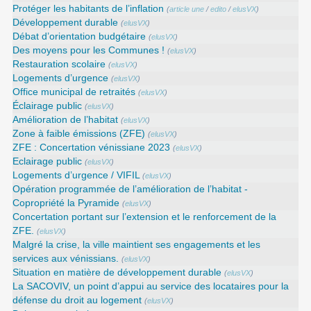
Protéger les habitants de l’inflation
(
article une
/
edito
/
elusVX
)
Développement durable
(
elusVX
)
Débat d’orientation budgétaire
(
elusVX
)
Des moyens pour les Communes !
(
elusVX
)
Restauration scolaire
(
elusVX
)
Logements d’urgence
(
elusVX
)
Office municipal de retraités
(
elusVX
)
Éclairage public
(
elusVX
)
Amélioration de l’habitat
(
elusVX
)
Zone à faible émissions (ZFE)
(
elusVX
)
ZFE : Concertation vénissiane 2023
(
elusVX
)
Eclairage public
(
elusVX
)
Logements d’urgence / VIFIL
(
elusVX
)
Opération programmée de l’amélioration de l’habitat -
Copropriété la Pyramide
(
elusVX
)
Concertation portant sur l’extension et le renforcement de la
ZFE.
(
elusVX
)
Malgré la crise, la ville maintient ses engagements et les
services aux vénissians.
(
elusVX
)
Situation en matière de développement durable
(
elusVX
)
La SACOVIV, un point d’appui au service des locataires pour la
défense du droit au logement
(
elusVX
)