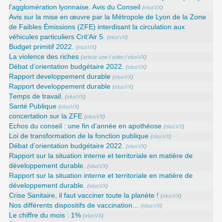
l’agglomération lyonnaise. Avis du Conseil
(
elusVX
)
Avis sur la mise en œuvre par la Métropole de Lyon de la Zone
de Faibles Émissions (ZFE) interdisant la circulation aux
véhicules particuliers Crit’Air 5.
(
elusVX
)
Budget primitif 2022.
(
elusVX
)
La violence des riches
(
article une
/
edito
/
elusVX
)
Débat d’orientation budgétaire 2022.
(
elusVX
)
Rapport developpement durable
(
elusVX
)
Rapport developpement durable
(
elusVX
)
Temps de travail.
(
elusVX
)
Santé Publique
(
elusVX
)
concertation sur la ZFE
(
elusVX
)
Echos du conseil : une fin d’année en apothéose
(
elusVX
)
Loi de transformation de la fonction publique
(
elusVX
)
Débat d’orientation budgétaire 2022.
(
elusVX
)
Rapport sur la situation interne et territoriale en matière de
développement durable.
(
elusVX
)
Rapport sur la situation interne et territoriale en matière de
développement durable.
(
elusVX
)
Crise Sanitaire, il faut vacciner toute la planète !
(
elusVX
)
Nos différents dispositifs de vaccination…
(
elusVX
)
Le chiffre du mois : 1%
(
elusVX
)