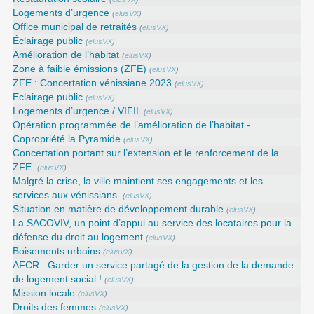
Logements d’urgence
(
elusVX
)
Office municipal de retraités
(
elusVX
)
Éclairage public
(
elusVX
)
Amélioration de l’habitat
(
elusVX
)
Zone à faible émissions (ZFE)
(
elusVX
)
ZFE : Concertation vénissiane 2023
(
elusVX
)
Eclairage public
(
elusVX
)
Logements d’urgence / VIFIL
(
elusVX
)
Opération programmée de l’amélioration de l’habitat -
Copropriété la Pyramide
(
elusVX
)
Concertation portant sur l’extension et le renforcement de la
ZFE.
(
elusVX
)
Malgré la crise, la ville maintient ses engagements et les
services aux vénissians.
(
elusVX
)
Situation en matière de développement durable
(
elusVX
)
La SACOVIV, un point d’appui au service des locataires pour la
défense du droit au logement
(
elusVX
)
Boisements urbains
(
elusVX
)
AFCR : Garder un service partagé de la gestion de la demande
de logement social !
(
elusVX
)
Mission locale
(
elusVX
)
Droits des femmes
(
elusVX
)