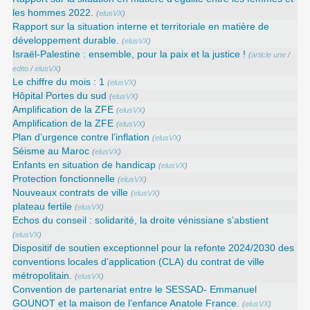
les hommes 2022.
(
elusVX
)
Rapport sur la situation interne et territoriale en matière de
développement durable.
(
elusVX
)
Israël-Palestine : ensemble, pour la paix et la justice !
(
article une
/
edito
/
elusVX
)
Le chiffre du mois : 1
(
elusVX
)
Hôpital Portes du sud
(
elusVX
)
Amplification de la ZFE
(
elusVX
)
Amplification de la ZFE
(
elusVX
)
Plan d’urgence contre l’inflation
(
elusVX
)
Séisme au Maroc
(
elusVX
)
Enfants en situation de handicap
(
elusVX
)
Protection fonctionnelle
(
elusVX
)
Nouveaux contrats de ville
(
elusVX
)
plateau fertile
(
elusVX
)
Echos du conseil : solidarité, la droite vénissiane s’abstient
(
elusVX
)
Dispositif de soutien exceptionnel pour la refonte 2024/2030 des
conventions locales d’application (CLA) du contrat de ville
métropolitain.
(
elusVX
)
Convention de partenariat entre le SESSAD- Emmanuel
GOUNOT et la maison de l’enfance Anatole France.
(
elusVX
)