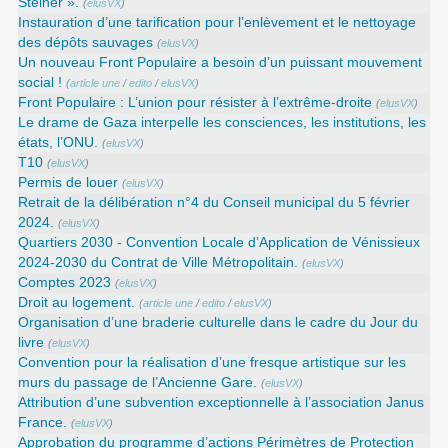
Steiner ».
(
elusVX
)
Instauration d’une tarification pour l’enlèvement et le nettoyage
des dépôts sauvages
(
elusVX
)
Un nouveau Front Populaire a besoin d’un puissant mouvement
social !
(
article une
/
edito
/
elusVX
)
Front Populaire : L’union pour résister à l’extrême-droite
(
elusVX
)
Le drame de Gaza interpelle les consciences, les institutions, les
états, l’ONU.
(
elusVX
)
T10
(
elusVX
)
Permis de louer
(
elusVX
)
Retrait de la délibération n°4 du Conseil municipal du 5 février
2024.
(
elusVX
)
Quartiers 2030 - Convention Locale d’Application de Vénissieux
2024-2030 du Contrat de Ville Métropolitain.
(
elusVX
)
Comptes 2023
(
elusVX
)
Droit au logement.
(
article une
/
edito
/
elusVX
)
Organisation d’une braderie culturelle dans le cadre du Jour du
livre
(
elusVX
)
Convention pour la réalisation d’une fresque artistique sur les
murs du passage de l’Ancienne Gare.
(
elusVX
)
Attribution d’une subvention exceptionnelle à l’association Janus
France.
(
elusVX
)
Approbation du programme d’actions Périmètres de Protection