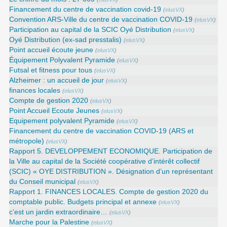
Financement du centre de vaccination covid-19
(
elusVX
)
Convention ARS‑Ville du centre de vaccination COVID‑19
(
elusVX
)
Participation au capital de la SCIC Oyé Distribution
(
elusVX
)
Oyé Distribution (ex-sad presstalis)
(
elusVX
)
Point accueil écoute jeune
(
elusVX
)
Équipement Polyvalent Pyramide
(
elusVX
)
Futsal et fitness pour tous
(
elusVX
)
Alzheimer : un accueil de jour
(
elusVX
)
finances locales
(
elusVX
)
Compte de gestion 2020
(
elusVX
)
Point Accueil Ecoute Jeunes
(
elusVX
)
Equipement polyvalent Pyramide
(
elusVX
)
Financement du centre de vaccination COVID-19 (ARS et
métropole)
(
elusVX
)
Rapport 5. DEVELOPPEMENT ECONOMIQUE. Participation de
la Ville au capital de la Société coopérative d’intérêt collectif
(SCIC) « OYE DISTRIBUTION ». Désignation d’un représentant
du Conseil municipal
(
elusVX
)
Rapport 1. FINANCES LOCALES. Compte de gestion 2020 du
comptable public. Budgets principal et annexe
(
elusVX
)
c’est un jardin extraordinaire…
(
elusVX
)
Marche pour la Palestine
(
elusVX
)