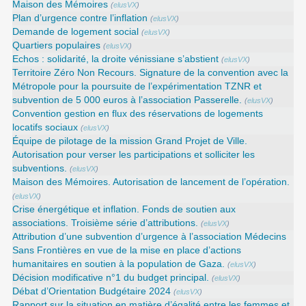
Maison des Mémoires
(
elusVX
)
Plan d’urgence contre l’inflation
(
elusVX
)
Demande de logement social
(
elusVX
)
Quartiers populaires
(
elusVX
)
Echos : solidarité, la droite vénissiane s’abstient
(
elusVX
)
Territoire Zéro Non Recours. Signature de la convention avec la
Métropole pour la poursuite de l’expérimentation TZNR et
subvention de 5 000 euros à l’association Passerelle.
(
elusVX
)
Convention gestion en flux des réservations de logements
locatifs sociaux
(
elusVX
)
Équipe de pilotage de la mission Grand Projet de Ville.
Autorisation pour verser les participations et solliciter les
subventions.
(
elusVX
)
Maison des Mémoires. Autorisation de lancement de l’opération.
(
elusVX
)
Crise énergétique et inflation. Fonds de soutien aux
associations. Troisième série d’attributions.
(
elusVX
)
Attribution d’une subvention d’urgence à l’association Médecins
Sans Frontières en vue de la mise en place d’actions
humanitaires en soutien à la population de Gaza.
(
elusVX
)
Décision modificative n°1 du budget principal.
(
elusVX
)
Débat d’Orientation Budgétaire 2024
(
elusVX
)
Rapport sur la situation en matière d’égalité entre les femmes et