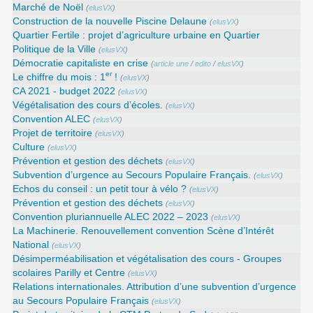
Marché de Noël
(
elusVX
)
Construction de la nouvelle Piscine Delaune
(
elusVX
)
Quartier Fertile : projet d’agriculture urbaine en Quartier
Politique de la Ville
(
elusVX
)
Démocratie capitaliste en crise
(
article une
/
edito
/
elusVX
)
er
Le chiffre du mois : 1
!
(
elusVX
)
CA 2021 - budget 2022
(
elusVX
)
Végétalisation des cours d’écoles.
(
elusVX
)
Convention ALEC
(
elusVX
)
Projet de territoire
(
elusVX
)
Culture
(
elusVX
)
Prévention et gestion des déchets
(
elusVX
)
Subvention d’urgence au Secours Populaire Français.
(
elusVX
)
Echos du conseil : un petit tour à vélo ?
(
elusVX
)
Prévention et gestion des déchets
(
elusVX
)
Convention pluriannuelle ALEC 2022 – 2023
(
elusVX
)
La Machinerie. Renouvellement convention Scène d’Intérêt
National
(
elusVX
)
Désimperméabilisation et végétalisation des cours - Groupes
scolaires Parilly et Centre
(
elusVX
)
Relations internationales. Attribution d’une subvention d’urgence
au Secours Populaire Français
(
elusVX
)