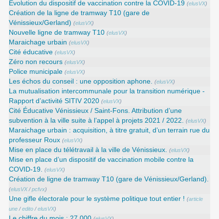
Évolution du dispositif de vaccination contre la COVID-19
(
elusVX
)
Création de la ligne de tramway T10 (gare de
Vénissieux/Gerland)
(
elusVX
)
Nouvelle ligne de tramway T10
(
elusVX
)
Maraichage urbain
(
elusVX
)
Cité éducative
(
elusVX
)
Zéro non recours
(
elusVX
)
Police municipale
(
elusVX
)
Les échos du conseil : une opposition aphone.
(
elusVX
)
La mutualisation intercommunale pour la transition numérique -
Rapport d’activité SITIV 2020
(
elusVX
)
Cité Éducative Vénissieux / Saint-Fons. Attribution d’une
subvention à la ville suite à l’appel à projets 2021 / 2022.
(
elusVX
)
Maraichage urbain : acquisition, à titre gratuit, d’un terrain rue du
professeur Roux
(
elusVX
)
Mise en place du télétravail à la ville de Vénissieux.
(
elusVX
)
Mise en place d’un dispositif de vaccination mobile contre la
COVID-19.
(
elusVX
)
Création de ligne de tramway T10 (gare de Vénissieux/Gerland).
(
elusVX
/
pcfvx
)
Une gifle électorale pour le système politique tout entier !
(
article
une
/
edito
/
elusVX
)
Le chiffre du mois : 27 000
(
elusVX
)