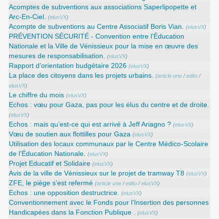
Acomptes de subventions aux associations Saperlipopette et
Arc-En-Ciel.
(
elusVX
)
Acompte de subventions au Centre Associatif Boris Vian.
(
elusVX
)
PRÉVENTION SÉCURITÉ - Convention entre l’Éducation
Nationale et la Ville de Vénissieux pour la mise en œuvre des
mesures de responsabilisation.
(
elusVX
)
Rapport d’orientation budgétaire 2026
(
elusVX
)
La place des citoyens dans les projets urbains.
(
article une
/
edito
/
elusVX
)
Le chiffre du mois
(
elusVX
)
Echos : vœu pour Gaza, pas pour les élus du centre et de droite.
(
elusVX
)
Echos : mais qu’est-ce qui est arrivé à Jeff Ariagno ?
(
elusVX
)
Vœu de soutien aux flottilles pour Gaza
(
elusVX
)
Utilisation des locaux communaux par le Centre Médico-Scolaire
de l’Éducation Nationale.
(
elusVX
)
Projet Educatif et Solidaire
(
elusVX
)
Avis de la ville de Vénissieux sur le projet de tramway T8
(
elusVX
)
ZFE, le piège s’est refermé
(
article une
/
edito
/
elusVX
)
Echos : une opposition destructrice.
(
elusVX
)
Conventionnement avec le Fonds pour l’Insertion des personnes
Handicapées dans la Fonction Publique .
(
elusVX
)