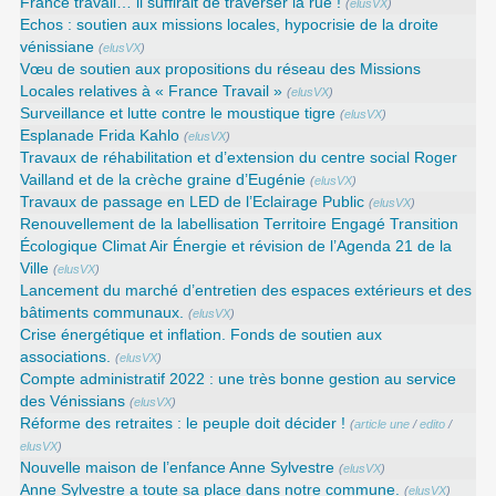
France travail… il suffirait de traverser la rue !
(
elusVX
)
Echos : soutien aux missions locales, hypocrisie de la droite
vénissiane
(
elusVX
)
Vœu de soutien aux propositions du réseau des Missions
Locales relatives à « France Travail »
(
elusVX
)
Surveillance et lutte contre le moustique tigre
(
elusVX
)
Esplanade Frida Kahlo
(
elusVX
)
Travaux de réhabilitation et d’extension du centre social Roger
Vailland et de la crèche graine d’Eugénie
(
elusVX
)
Travaux de passage en LED de l’Eclairage Public
(
elusVX
)
Renouvellement de la labellisation Territoire Engagé Transition
Écologique Climat Air Énergie et révision de l’Agenda 21 de la
Ville
(
elusVX
)
Lancement du marché d’entretien des espaces extérieurs et des
bâtiments communaux.
(
elusVX
)
Crise énergétique et inflation. Fonds de soutien aux
associations.
(
elusVX
)
Compte administratif 2022 : une très bonne gestion au service
des Vénissians
(
elusVX
)
Réforme des retraites : le peuple doit décider !
(
article une
/
edito
/
elusVX
)
Nouvelle maison de l’enfance Anne Sylvestre
(
elusVX
)
Anne Sylvestre a toute sa place dans notre commune.
(
elusVX
)