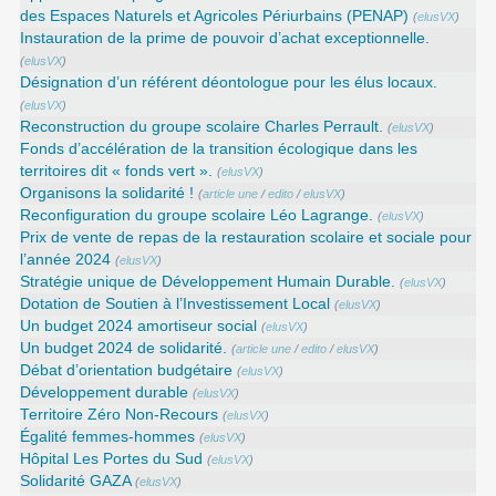
des Espaces Naturels et Agricoles Périurbains (PENAP)
(
elusVX
)
Instauration de la prime de pouvoir d’achat exceptionnelle.
(
elusVX
)
Désignation d’un référent déontologue pour les élus locaux.
(
elusVX
)
Reconstruction du groupe scolaire Charles Perrault.
(
elusVX
)
Fonds d’accélération de la transition écologique dans les
territoires dit « fonds vert ».
(
elusVX
)
Organisons la solidarité !
(
article une
/
edito
/
elusVX
)
Reconfiguration du groupe scolaire Léo Lagrange.
(
elusVX
)
Prix de vente de repas de la restauration scolaire et sociale pour
l’année 2024
(
elusVX
)
Stratégie unique de Développement Humain Durable.
(
elusVX
)
Dotation de Soutien à l’Investissement Local
(
elusVX
)
Un budget 2024 amortiseur social
(
elusVX
)
Un budget 2024 de solidarité.
(
article une
/
edito
/
elusVX
)
Débat d’orientation budgétaire
(
elusVX
)
Développement durable
(
elusVX
)
Territoire Zéro Non-Recours
(
elusVX
)
Égalité femmes-hommes
(
elusVX
)
Hôpital Les Portes du Sud
(
elusVX
)
Solidarité GAZA
(
elusVX
)