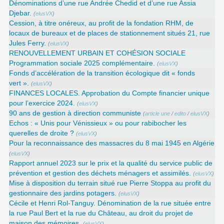
Dénominations d’une rue Andrée Chedid et d’une rue Assia
Djebar.
(
elusVX
)
Cession, à titre onéreux, au profit de la fondation RHM, de
locaux de bureaux et de places de stationnement situés 21, rue
Jules Ferry.
(
elusVX
)
RENOUVELLEMENT URBAIN ET COHÉSION SOCIALE
Programmation sociale 2025 complémentaire.
(
elusVX
)
Fonds d’accélération de la transition écologique dit « fonds
vert ».
(
elusVX
)
FINANCES LOCALES. Approbation du Compte financier unique
pour l’exercice 2024.
(
elusVX
)
90 ans de gestion à direction communiste
(
article une
/
edito
/
elusVX
)
Echos : « Unis pour Vénissieux » ou pour rabibocher les
querelles de droite ?
(
elusVX
)
Pour la reconnaissance des massacres du 8 mai 1945 en Algérie
(
elusVX
)
Rapport annuel 2023 sur le prix et la qualité du service public de
prévention et gestion des déchets ménagers et assimilés.
(
elusVX
)
Mise à disposition du terrain situé rue Pierre Stoppa au profit du
gestionnaire des jardins potagers.
(
elusVX
)
Cécile et Henri Rol-Tanguy. Dénomination de la rue située entre
la rue Paul Bert et la rue du Château, au droit du projet de
maison des mémoires.
(
elusVX
)