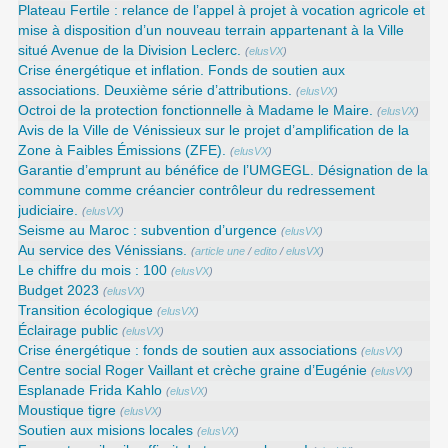
Plateau Fertile : relance de l’appel à projet à vocation agricole et
mise à disposition d’un nouveau terrain appartenant à la Ville
situé Avenue de la Division Leclerc.
(
elusVX
)
Crise énergétique et inflation. Fonds de soutien aux
associations. Deuxième série d’attributions.
(
elusVX
)
Octroi de la protection fonctionnelle à Madame le Maire.
(
elusVX
)
Avis de la Ville de Vénissieux sur le projet d’amplification de la
Zone à Faibles Émissions (ZFE).
(
elusVX
)
Garantie d’emprunt au bénéfice de l’UMGEGL. Désignation de la
commune comme créancier contrôleur du redressement
judiciaire.
(
elusVX
)
Seisme au Maroc : subvention d’urgence
(
elusVX
)
Au service des Vénissians.
(
article une
/
edito
/
elusVX
)
Le chiffre du mois : 100
(
elusVX
)
Budget 2023
(
elusVX
)
Transition écologique
(
elusVX
)
Éclairage public
(
elusVX
)
Crise énergétique : fonds de soutien aux associations
(
elusVX
)
Centre social Roger Vaillant et crèche graine d’Eugénie
(
elusVX
)
Esplanade Frida Kahlo
(
elusVX
)
Moustique tigre
(
elusVX
)
Soutien aux misions locales
(
elusVX
)