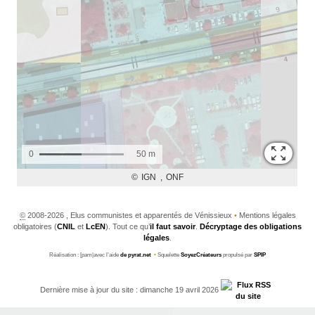
©
2008-2026 , Elus communistes et apparentés de Vénissieux
•
Mentions légales
obligatoires (
CNIL
et
LcEN
). Tout ce qu’
il faut savoir
.
Décryptage des obligations
légales
.
Réalisation : [pam|avec l’aide
de pyrat.net
•
Squelette
SoyezCréateurs
propulsé par
SPIP
Dernière mise à jour du site : dimanche 19 avril 2026