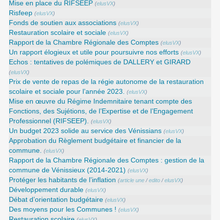
Mise en place du RIFSEEP
(
elusVX
)
Risfeep
(
elusVX
)
Fonds de soutien aux associations
(
elusVX
)
Restauration scolaire et sociale
(
elusVX
)
Rapport de la Chambre Régionale des Comptes
(
elusVX
)
Un rapport élogieux et utile pour poursuivre nos efforts
(
elusVX
)
Echos : tentatives de polémiques de DALLERY et GIRARD
(
elusVX
)
Prix de vente de repas de la régie autonome de la restauration
scolaire et sociale pour l’année 2023.
(
elusVX
)
Mise en œuvre du Régime Indemnitaire tenant compte des
Fonctions, des Sujétions, de l’Expertise et de l’Engagement
Professionnel (RIFSEEP).
(
elusVX
)
Un budget 2023 solide au service des Vénissians
(
elusVX
)
Approbation du Règlement budgétaire et financier de la
commune.
(
elusVX
)
Rapport de la Chambre Régionale des Comptes : gestion de la
commune de Vénissieux (2014-2021)
(
elusVX
)
Protéger les habitants de l’inflation
(
article une
/
edito
/
elusVX
)
Développement durable
(
elusVX
)
Débat d’orientation budgétaire
(
elusVX
)
Des moyens pour les Communes !
(
elusVX
)
Restauration scolaire
(
elusVX
)