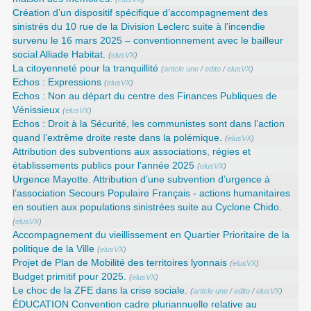
Création d’un dispositif spécifique d’accompagnement des
sinistrés du 10 rue de la Division Leclerc suite à l’incendie
survenu le 16 mars 2025 – conventionnement avec le bailleur
social Alliade Habitat.
(
elusVX
)
La citoyenneté pour la tranquillité
(
article une
/
edito
/
elusVX
)
Echos : Expressions
(
elusVX
)
Echos : Non au départ du centre des Finances Publiques de
Vénissieux
(
elusVX
)
Echos : Droit à la Sécurité, les communistes sont dans l’action
quand l’extrême droite reste dans la polémique.
(
elusVX
)
Attribution des subventions aux associations, régies et
établissements publics pour l’année 2025
(
elusVX
)
Urgence Mayotte. Attribution d’une subvention d’urgence à
l’association Secours Populaire Français - actions humanitaires
en soutien aux populations sinistrées suite au Cyclone Chido.
(
elusVX
)
Accompagnement du vieillissement en Quartier Prioritaire de la
politique de la Ville
(
elusVX
)
Projet de Plan de Mobilité des territoires lyonnais
(
elusVX
)
Budget primitif pour 2025.
(
elusVX
)
Le choc de la ZFE dans la crise sociale.
(
article une
/
edito
/
elusVX
)
ÉDUCATION Convention cadre pluriannuelle relative au