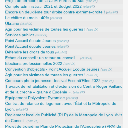
Projet de territoire de la CTM Portes du Sud
(
elusVX
)
Compte administratif 2021 et Budget 2022
(
elusVX
)
Encore un deuxième tour droite contre extrême-droite !
(
elusVX
)
Le chiffre du mois : 40%
(
elusVX
)
Ukraine
(
elusVX
)
Agir pour les victimes de toutes les guerres !
(
elusVX
)
Services publics
(
elusVX
)
Point Accueil écoute Jeunes
(
elusVX
)
Point Accueil écoute Jeunes
(
elusVX
)
Défendre les droits de tous
(
elusVX
)
Echos du conseil : un retour au conseil…
(
elusVX
)
Elections professionnelles 2022
(
elusVX
)
Convention d’objectifs - Point Accueil Ecoute Jeunes
(
elusVX
)
Agir pour les victimes de toutes les guerres !
(
elusVX
)
Concours photo jeunesse -festival Essenti’Elles 2022
(
elusVX
)
Travaux de réhabilitation et d’extension du Centre Roger Vailland
et de la crèche « graine d’Eugénie ».
(
elusVX
)
Equipement Polyvalent Pyramide
(
elusVX
)
Contrat de relance du logement avec l’État et la Métropole de
Lyon.
(
elusVX
)
Règlement local de Publicité (RLP) de la Métropole de Lyon. Avis
du Conseil.
(
elusVX
)
Projet de troisième Plan de Protection de l’Atmosphère (PPA) de