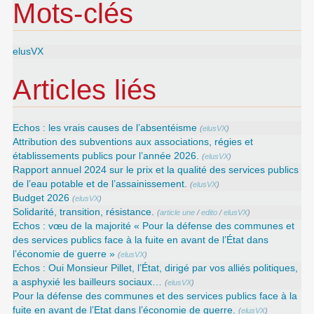
Mots-clés
elusVX
Articles liés
Echos : les vrais causes de l’absentéisme
(
elusVX
)
Attribution des subventions aux associations, régies et
établissements publics pour l’année 2026.
(
elusVX
)
Rapport annuel 2024 sur le prix et la qualité des services publics
de l’eau potable et de l’assainissement.
(
elusVX
)
Budget 2026
(
elusVX
)
Solidarité, transition, résistance.
(
article une
/
edito
/
elusVX
)
Echos : vœu de la majorité « Pour la défense des communes et
des services publics face à la fuite en avant de l’État dans
l’économie de guerre »
(
elusVX
)
Echos : Oui Monsieur Pillet, l’État, dirigé par vos alliés politiques,
a asphyxié les bailleurs sociaux…
(
elusVX
)
Pour la défense des communes et des services publics face à la
fuite en avant de l’Etat dans l’économie de guerre.
(
elusVX
)