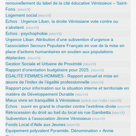
renouvellement du label de la cité éducative Vénissieux – Saint-
Fons.
(
elusVX
)
Logement social
(
elusVX
)
Echos : Urgence Liban, la droite Vénissiane vote contre ou
s’abstient.
(
elusVX
)
Echos : psychophobie
(
elusVX
)
Urgence Liban. Attribution d’une subvention d’urgence à
l’association Secours Populaire Français en vue de la mise en
place d’actions humanitaires en soutien aux populations
déplacées.
(
elusVX
)
Gestion Sociale et Urbaine de Proximité
(
elusVX
)
Rapport d’orientation budgétaire pour 2025.
(
elusVX
)
EGALITE FEMMES-HOMMES - Rapport annuel et mise en
œuvre de l’index de l’égalité professionnelle
(
elusVX
)
Rapport pour information sur la situation interne et territoriale en
matière de Développement Durable
(
elusVX
)
Mieux vivre en tranquillité à Vénissieux
(
article une
/
edito
/
elusVX
)
Echos : ouvrir en grand le chantier contre l’extrême-droite
(
elusVX
)
Rétrocession du droit au bail du local sis rue Gambetta
(
elusVX
)
Subvention à l’association Jénine Vénissieux
(
elusVX
)
Fonds Local d’Aide aux Jeunes
(
elusVX
)
Equipement polyvalent Pyramide. Dénomination « Annie