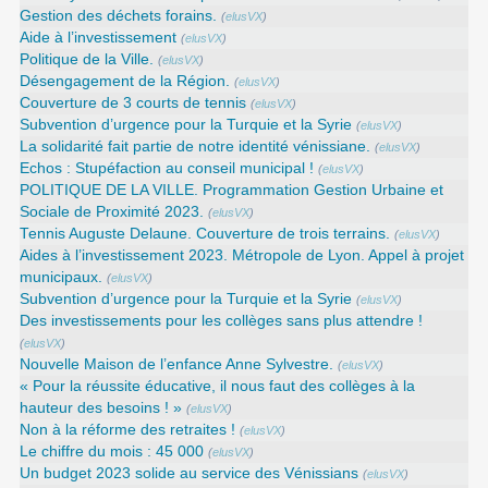
Gestion des déchets forains.
(
elusVX
)
Aide à l’investissement
(
elusVX
)
Politique de la Ville.
(
elusVX
)
Désengagement de la Région.
(
elusVX
)
Couverture de 3 courts de tennis
(
elusVX
)
Subvention d’urgence pour la Turquie et la Syrie
(
elusVX
)
La solidarité fait partie de notre identité vénissiane.
(
elusVX
)
Echos : Stupéfaction au conseil municipal !
(
elusVX
)
POLITIQUE DE LA VILLE. Programmation Gestion Urbaine et
Sociale de Proximité 2023.
(
elusVX
)
Tennis Auguste Delaune. Couverture de trois terrains.
(
elusVX
)
Aides à l’investissement 2023. Métropole de Lyon. Appel à projet
municipaux.
(
elusVX
)
Subvention d’urgence pour la Turquie et la Syrie
(
elusVX
)
Des investissements pour les collèges sans plus attendre !
(
elusVX
)
Nouvelle Maison de l’enfance Anne Sylvestre.
(
elusVX
)
« Pour la réussite éducative, il nous faut des collèges à la
hauteur des besoins ! »
(
elusVX
)
Non à la réforme des retraites !
(
elusVX
)
Le chiffre du mois : 45 000
(
elusVX
)
Un budget 2023 solide au service des Vénissians
(
elusVX
)