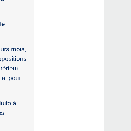
le
eurs mois,
opositions
térieur,
nal pour
uite à
es