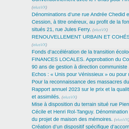
(
elusVX
)
Dénominations d’une rue Andrée Chedid et
Cession, à titre onéreux, au profit de la 
situés 21, rue Jules Ferry.
(
elusVX
)
RENOUVELLEMENT URBAIN ET COHÉSION 
(
elusVX
)
Fonds d’accélération de la transition écolo
FINANCES LOCALES. Approbation du Compt
90 ans de gestion à direction communiste
Echos : « Unis pour Vénissieux » ou pour r
Pour la reconnaissance des massacres du
Rapport annuel 2023 sur le prix et la qual
et assimilés.
(
elusVX
)
Mise à disposition du terrain situé rue Pie
Cécile et Henri Rol-Tanguy. Dénomination d
du projet de maison des mémoires.
(
elusVX
Création d’un dispositif spécifique d’acco