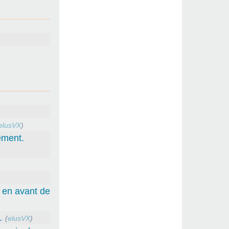
elusVX
)
ement.
e en avant de
…
(
elusVX
)