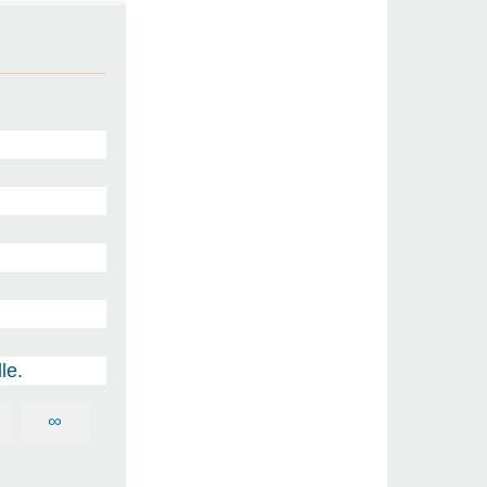
le.
∞