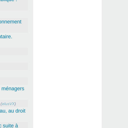
tionnement
aire.
ts ménagers
(
elusVX
)
au, au droit
 suite à