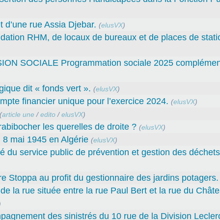
 d’une rue Assia Djebar.
(
elusVX
)
fondation RHM, de locaux de bureaux et de places de sta
SOCIALE Programmation sociale 2025 complément
gique dit « fonds vert ».
(
elusVX
)
e financier unique pour l’exercice 2024.
(
elusVX
)
(
article une
/
edito
/
elusVX
)
abibocher les querelles de droite ?
(
elusVX
)
 8 mai 1945 en Algérie
(
elusVX
)
ité du service public de prévention et gestion des déche
rre Stoppa au profit du gestionnaire des jardins potagers.
e la rue située entre la rue Paul Bert et la rue du Châte
)
mpagnement des sinistrés du 10 rue de la Division Leclerc