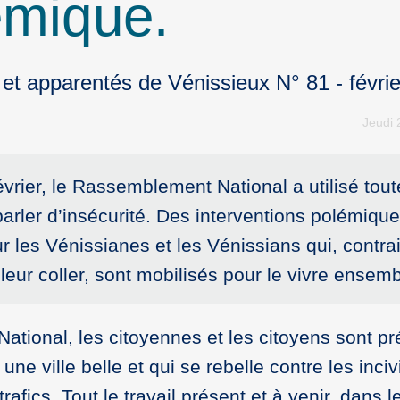
émique.
 et apparentés de Vénissieux N° 81 - févri
Jeudi 
évrier, le Rassemblement National a utilisé tout
parler d’insécurité. Des interventions polémique
ur les Vénissianes et les Vénissians qui, contr
leur coller, sont mobilisés pour le vivre ensemb
tional, les citoyennes et les citoyens sont pr
ne ville belle et qui se rebelle contre les incivi
afics. Tout le travail présent et à venir, dans l