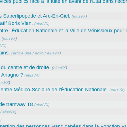
ces publics face à la fuite en avant de l’Etat dans l’éc
Saperlipopette et Arc-En-Ciel.
(
elusVX
)
tif Boris Vian.
(
elusVX
)
l’Éducation Nationale et la Ville de Vénissieux pour 
.
(
elusVX
)
sVX
)
ains.
(
article une
/
edito
/
elusVX
)
du centre et de droite.
(
elusVX
)
f Ariagno ?
(
elusVX
)
lusVX
)
entre Médico-Scolaire de l’Éducation Nationale.
(
elusVX
)
t de tramway T8
(
elusVX
)
/
elusVX
)
X
)
sertion des personnes Handicapées dans la Fonction Pu