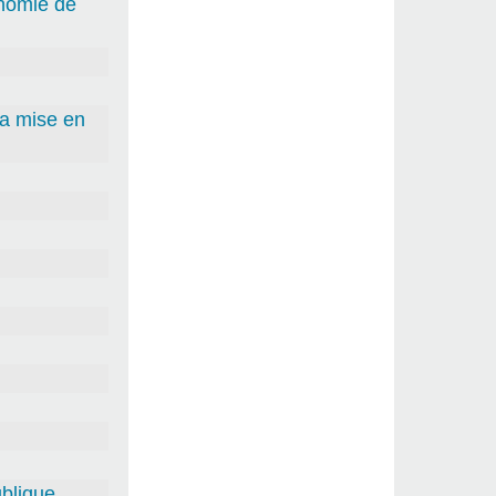
onomie de
la mise en
blique .