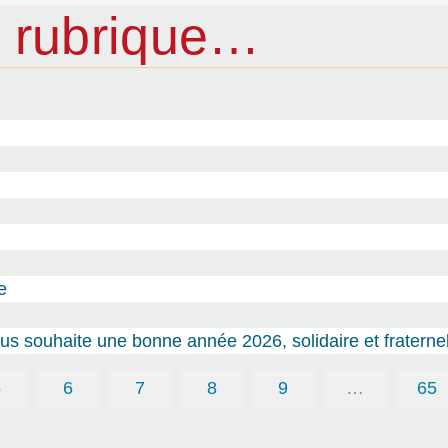
 rubrique…
e
s souhaite une bonne année 2026, solidaire et fraternel
5
6
7
8
9
…
65