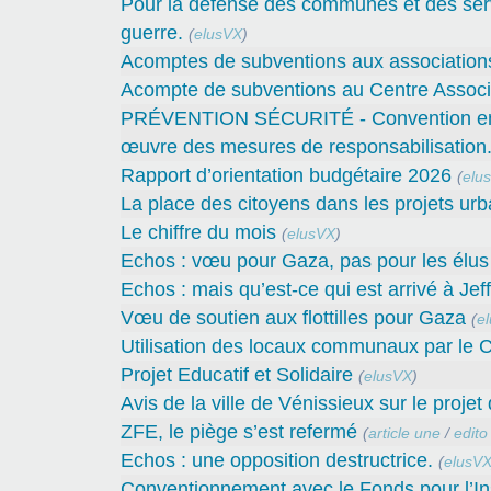
Pour la défense des communes et des servi
guerre.
(
elusVX
)
Acomptes de subventions aux associations 
Acompte de subventions au Centre Associa
PRÉVENTION SÉCURITÉ - Convention entre 
œuvre des mesures de responsabilisation
Rapport d’orientation budgétaire 2026
(
elu
La place des citoyens dans les projets urb
Le chiffre du mois
(
elusVX
)
Echos : vœu pour Gaza, pas pour les élus 
Echos : mais qu’est-ce qui est arrivé à Jef
Vœu de soutien aux flottilles pour Gaza
(
e
Utilisation des locaux communaux par le C
Projet Educatif et Solidaire
(
elusVX
)
Avis de la ville de Vénissieux sur le proje
ZFE, le piège s’est refermé
(
article une
/
edito
Echos : une opposition destructrice.
(
elusV
Conventionnement avec le Fonds pour l’In