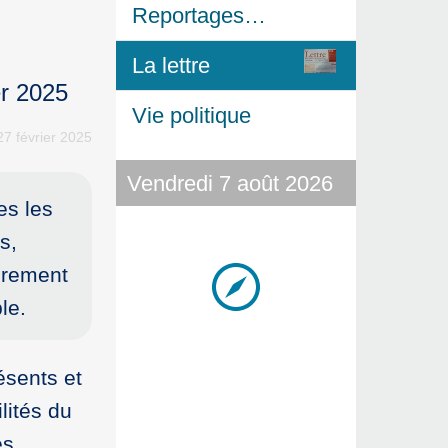
Reportages…
La lettre
er 2025
Vie politique
27 février 2025
Vendredi 7 août 2026
es les
s,
airement
le.
ésents et
lités du
es