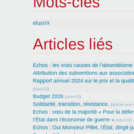
Mots-clés
elusVX
Articles liés
Echos : les vrais causes de l’absentéisme
Attribution des subventions aux associatio
Rapport annuel 2024 sur le prix et la quali
(
elusVX
)
Budget 2026
(
elusVX
)
Solidarité, transition, résistance.
(
article une
Echos : vœu de la majorité « Pour la défe
l’État dans l’économie de guerre »
(
elusVX
)
Echos : Oui Monsieur Pillet, l’État, dirigé 