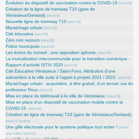
Évolution du dispositif de vaccination contre la COVID-19
(
elusVX
)
Création de la ligne de tramway T10 (gare de
Vénissieux/Gerland)
(
elusVX
)
Nouvelle ligne de tramway T10
(
elusVX
)
Maraichage urbain
(
elusVX
)
Cité éducative
(
elusVX
)
Zéro non recours
(
elusVX
)
Police municipale
(
elusVX
)
Les échos du conseil : une opposition aphone.
(
elusVX
)
La mutualisation intercommunale pour la transition numérique -
Rapport d’activité SITIV 2020
(
elusVX
)
Cité Éducative Vénissieux / Saint-Fons. Attribution d’une
subvention à la ville suite à l’appel à projets 2021 / 2022.
(
elusVX
)
Maraichage urbain : acquisition, à titre gratuit, d’un terrain rue du
professeur Roux
(
elusVX
)
Mise en place du télétravail à la ville de Vénissieux.
(
elusVX
)
Mise en place d’un dispositif de vaccination mobile contre la
COVID-19.
(
elusVX
)
Création de ligne de tramway T10 (gare de Vénissieux/Gerland).
(
elusVX
/
pcfvx
)
Une gifle électorale pour le système politique tout entier !
(
article
une
/
edito
/
elusVX
)