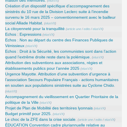
maison des mémoires.
(
elusVX
)
Création d’un dispositif spécifique d’accompagnement des
sinistrés du 10 rue de la Division Leclerc suite à l’incendie
survenu le 16 mars 2025 – conventionnement avec le bailleur
social Alliade Habitat.
(
elusVX
)
La citoyenneté pour la tranquillité
(
article une
/
edito
/
elusVX
)
Echos : Expressions
(
elusVX
)
Echos : Non au départ du centre des Finances Publiques de
Vénissieux
(
elusVX
)
Echos : Droit à la Sécurité, les communistes sont dans l’action
quand l’extrême droite reste dans la polémique.
(
elusVX
)
Attribution des subventions aux associations, régies et
établissements publics pour l’année 2025
(
elusVX
)
Urgence Mayotte. Attribution d’une subvention d’urgence à
l’association Secours Populaire Français - actions humanitaires
en soutien aux populations sinistrées suite au Cyclone Chido.
(
elusVX
)
Accompagnement du vieillissement en Quartier Prioritaire de la
politique de la Ville
(
elusVX
)
Projet de Plan de Mobilité des territoires lyonnais
(
elusVX
)
Budget primitif pour 2025.
(
elusVX
)
Le choc de la ZFE dans la crise sociale.
(
article une
/
edito
/
elusVX
)
ÉDUCATION Convention cadre pluriannuelle relative au