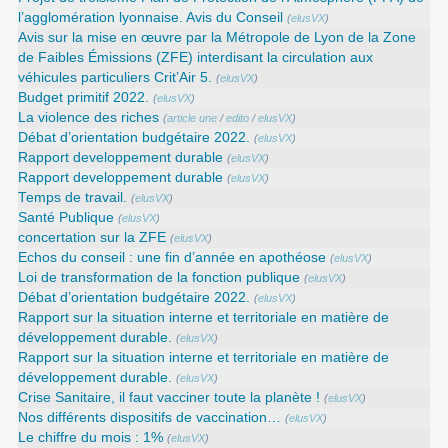
l’agglomération lyonnaise. Avis du Conseil
(
elusVX
)
Avis sur la mise en œuvre par la Métropole de Lyon de la Zone
de Faibles Émissions (ZFE) interdisant la circulation aux
véhicules particuliers Crit’Air 5.
(
elusVX
)
Budget primitif 2022.
(
elusVX
)
La violence des riches
(
article une
/
edito
/
elusVX
)
Débat d’orientation budgétaire 2022.
(
elusVX
)
Rapport developpement durable
(
elusVX
)
Rapport developpement durable
(
elusVX
)
Temps de travail.
(
elusVX
)
Santé Publique
(
elusVX
)
concertation sur la ZFE
(
elusVX
)
Echos du conseil : une fin d’année en apothéose
(
elusVX
)
Loi de transformation de la fonction publique
(
elusVX
)
Débat d’orientation budgétaire 2022.
(
elusVX
)
Rapport sur la situation interne et territoriale en matière de
développement durable.
(
elusVX
)
Rapport sur la situation interne et territoriale en matière de
développement durable.
(
elusVX
)
Crise Sanitaire, il faut vacciner toute la planète !
(
elusVX
)
Nos différents dispositifs de vaccination…
(
elusVX
)
Le chiffre du mois : 1%
(
elusVX
)