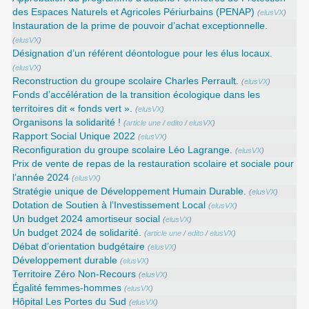
des Espaces Naturels et Agricoles Périurbains (PENAP)
(
elusVX
)
Instauration de la prime de pouvoir d’achat exceptionnelle.
(
elusVX
)
Désignation d’un référent déontologue pour les élus locaux.
(
elusVX
)
Reconstruction du groupe scolaire Charles Perrault.
(
elusVX
)
Fonds d’accélération de la transition écologique dans les
territoires dit « fonds vert ».
(
elusVX
)
Organisons la solidarité !
(
article une
/
edito
/
elusVX
)
Rapport Social Unique 2022
(
elusVX
)
Reconfiguration du groupe scolaire Léo Lagrange.
(
elusVX
)
Prix de vente de repas de la restauration scolaire et sociale pour
l’année 2024
(
elusVX
)
Stratégie unique de Développement Humain Durable.
(
elusVX
)
Dotation de Soutien à l’Investissement Local
(
elusVX
)
Un budget 2024 amortiseur social
(
elusVX
)
Un budget 2024 de solidarité.
(
article une
/
edito
/
elusVX
)
Débat d’orientation budgétaire
(
elusVX
)
Développement durable
(
elusVX
)
Territoire Zéro Non-Recours
(
elusVX
)
Égalité femmes-hommes
(
elusVX
)
Hôpital Les Portes du Sud
(
elusVX
)