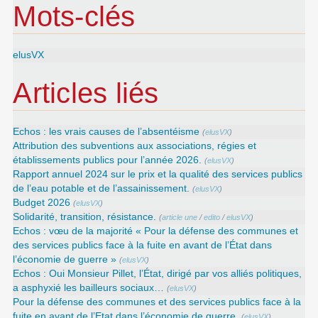
Mots-clés
elusVX
Articles liés
Echos : les vrais causes de l’absentéisme
(
elusVX
)
Attribution des subventions aux associations, régies et
établissements publics pour l’année 2026.
(
elusVX
)
Rapport annuel 2024 sur le prix et la qualité des services publics
de l’eau potable et de l’assainissement.
(
elusVX
)
Budget 2026
(
elusVX
)
Solidarité, transition, résistance.
(
article une
/
edito
/
elusVX
)
Echos : vœu de la majorité « Pour la défense des communes et
des services publics face à la fuite en avant de l’État dans
l’économie de guerre »
(
elusVX
)
Echos : Oui Monsieur Pillet, l’État, dirigé par vos alliés politiques,
a asphyxié les bailleurs sociaux…
(
elusVX
)
Pour la défense des communes et des services publics face à la
fuite en avant de l’Etat dans l’économie de guerre.
(
elusVX
)