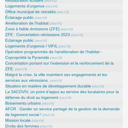
Restauration scolaire
(
elusVX
)
Logements d’urgence
(
elusVX
)
Office municipal de retraités
(
elusVX
)
Éclairage public
(
elusVX
)
Amélioration de l’habitat
(
elusVX
)
Zone à faible émissions (ZFE)
(
elusVX
)
ZFE : Concertation vénissiane 2023
(
elusVX
)
Eclairage public
(
elusVX
)
Logements d’urgence / VIFIL
(
elusVX
)
Opération programmée de l’amélioration de l’habitat -
Copropriété la Pyramide
(
elusVX
)
Concertation portant sur l’extension et le renforcement de la
ZFE.
(
elusVX
)
Malgré la crise, la ville maintient ses engagements et les
services aux vénissians.
(
elusVX
)
Situation en matière de développement durable
(
elusVX
)
La SACOVIV, un point d’appui au service des locataires pour la
défense du droit au logement
(
elusVX
)
Boisements urbains
(
elusVX
)
AFCR : Garder un service partagé de la gestion de la demande
de logement social !
(
elusVX
)
Mission locale
(
elusVX
)
Droits des femmes
(
elusVX
)