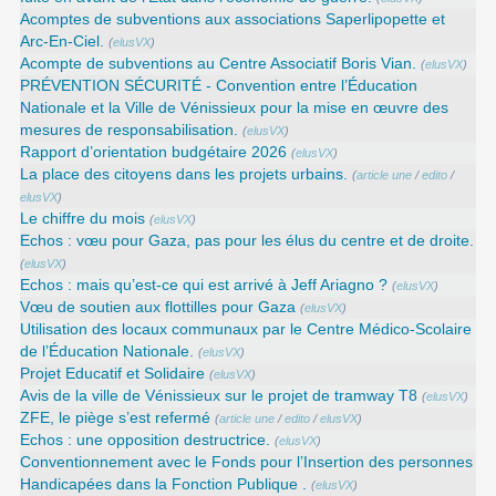
Acomptes de subventions aux associations Saperlipopette et
Arc-En-Ciel.
(
elusVX
)
Acompte de subventions au Centre Associatif Boris Vian.
(
elusVX
)
PRÉVENTION SÉCURITÉ - Convention entre l’Éducation
Nationale et la Ville de Vénissieux pour la mise en œuvre des
mesures de responsabilisation.
(
elusVX
)
Rapport d’orientation budgétaire 2026
(
elusVX
)
La place des citoyens dans les projets urbains.
(
article une
/
edito
/
elusVX
)
Le chiffre du mois
(
elusVX
)
Echos : vœu pour Gaza, pas pour les élus du centre et de droite.
(
elusVX
)
Echos : mais qu’est-ce qui est arrivé à Jeff Ariagno ?
(
elusVX
)
Vœu de soutien aux flottilles pour Gaza
(
elusVX
)
Utilisation des locaux communaux par le Centre Médico-Scolaire
de l’Éducation Nationale.
(
elusVX
)
Projet Educatif et Solidaire
(
elusVX
)
Avis de la ville de Vénissieux sur le projet de tramway T8
(
elusVX
)
ZFE, le piège s’est refermé
(
article une
/
edito
/
elusVX
)
Echos : une opposition destructrice.
(
elusVX
)
Conventionnement avec le Fonds pour l’Insertion des personnes
Handicapées dans la Fonction Publique .
(
elusVX
)