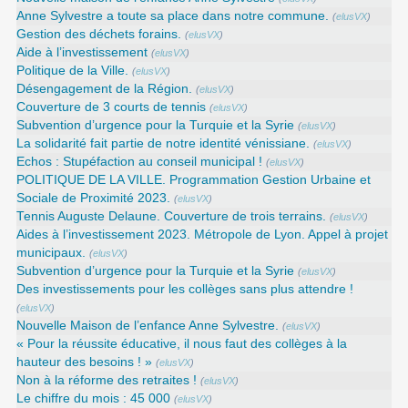
Anne Sylvestre a toute sa place dans notre commune.
(
elusVX
)
Gestion des déchets forains.
(
elusVX
)
Aide à l’investissement
(
elusVX
)
Politique de la Ville.
(
elusVX
)
Désengagement de la Région.
(
elusVX
)
Couverture de 3 courts de tennis
(
elusVX
)
Subvention d’urgence pour la Turquie et la Syrie
(
elusVX
)
La solidarité fait partie de notre identité vénissiane.
(
elusVX
)
Echos : Stupéfaction au conseil municipal !
(
elusVX
)
POLITIQUE DE LA VILLE. Programmation Gestion Urbaine et
Sociale de Proximité 2023.
(
elusVX
)
Tennis Auguste Delaune. Couverture de trois terrains.
(
elusVX
)
Aides à l’investissement 2023. Métropole de Lyon. Appel à projet
municipaux.
(
elusVX
)
Subvention d’urgence pour la Turquie et la Syrie
(
elusVX
)
Des investissements pour les collèges sans plus attendre !
(
elusVX
)
Nouvelle Maison de l’enfance Anne Sylvestre.
(
elusVX
)
« Pour la réussite éducative, il nous faut des collèges à la
hauteur des besoins ! »
(
elusVX
)
Non à la réforme des retraites !
(
elusVX
)
Le chiffre du mois : 45 000
(
elusVX
)