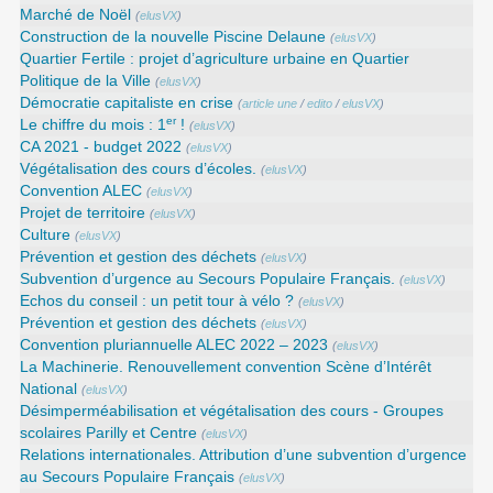
Marché de Noël
(
elusVX
)
Construction de la nouvelle Piscine Delaune
(
elusVX
)
Quartier Fertile : projet d’agriculture urbaine en Quartier
Politique de la Ville
(
elusVX
)
Démocratie capitaliste en crise
(
article une
/
edito
/
elusVX
)
er
Le chiffre du mois : 1
!
(
elusVX
)
CA 2021 - budget 2022
(
elusVX
)
Végétalisation des cours d’écoles.
(
elusVX
)
Convention ALEC
(
elusVX
)
Projet de territoire
(
elusVX
)
Culture
(
elusVX
)
Prévention et gestion des déchets
(
elusVX
)
Subvention d’urgence au Secours Populaire Français.
(
elusVX
)
Echos du conseil : un petit tour à vélo ?
(
elusVX
)
Prévention et gestion des déchets
(
elusVX
)
Convention pluriannuelle ALEC 2022 – 2023
(
elusVX
)
La Machinerie. Renouvellement convention Scène d’Intérêt
National
(
elusVX
)
Désimperméabilisation et végétalisation des cours - Groupes
scolaires Parilly et Centre
(
elusVX
)
Relations internationales. Attribution d’une subvention d’urgence
au Secours Populaire Français
(
elusVX
)