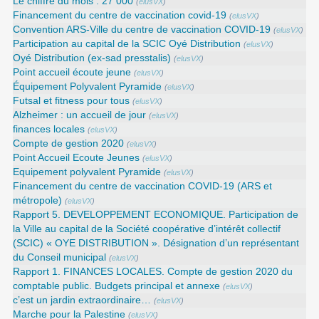
Le chiffre du mois : 27 000
(
elusVX
)
Financement du centre de vaccination covid-19
(
elusVX
)
Convention ARS‑Ville du centre de vaccination COVID‑19
(
elusVX
)
Participation au capital de la SCIC Oyé Distribution
(
elusVX
)
Oyé Distribution (ex-sad presstalis)
(
elusVX
)
Point accueil écoute jeune
(
elusVX
)
Équipement Polyvalent Pyramide
(
elusVX
)
Futsal et fitness pour tous
(
elusVX
)
Alzheimer : un accueil de jour
(
elusVX
)
finances locales
(
elusVX
)
Compte de gestion 2020
(
elusVX
)
Point Accueil Ecoute Jeunes
(
elusVX
)
Equipement polyvalent Pyramide
(
elusVX
)
Financement du centre de vaccination COVID-19 (ARS et
métropole)
(
elusVX
)
Rapport 5. DEVELOPPEMENT ECONOMIQUE. Participation de
la Ville au capital de la Société coopérative d’intérêt collectif
(SCIC) « OYE DISTRIBUTION ». Désignation d’un représentant
du Conseil municipal
(
elusVX
)
Rapport 1. FINANCES LOCALES. Compte de gestion 2020 du
comptable public. Budgets principal et annexe
(
elusVX
)
c’est un jardin extraordinaire…
(
elusVX
)
Marche pour la Palestine
(
elusVX
)