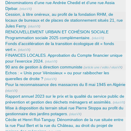
Dénominations d’une rue Andrée Chedid et d’une rue Assia
Djebar.
(
elusVX
)
Cession, à titre onéreux, au profit de la fondation RHM, de
locaux de bureaux et de places de stationnement situés 21, rue
Jules Ferry.
(
elusVX
)
RENOUVELLEMENT URBAIN ET COHÉSION SOCIALE
Programmation sociale 2025 complémentaire.
(
elusVX
)
Fonds d’accélération de la transition écologique dit « fonds
vert ».
(
elusVX
)
FINANCES LOCALES. Approbation du Compte financier unique
pour l’exercice 2024.
(
elusVX
)
90 ans de gestion à direction communiste
(
article une
/
edito
/
elusVX
)
Echos : « Unis pour Vénissieux » ou pour rabibocher les
querelles de droite ?
(
elusVX
)
Pour la reconnaissance des massacres du 8 mai 1945 en Algérie
(
elusVX
)
Rapport annuel 2023 sur le prix et la qualité du service public de
prévention et gestion des déchets ménagers et assimilés.
(
elusVX
)
Mise à disposition du terrain situé rue Pierre Stoppa au profit du
gestionnaire des jardins potagers.
(
elusVX
)
Cécile et Henri Rol-Tanguy. Dénomination de la rue située entre
la rue Paul Bert et la rue du Château, au droit du projet de