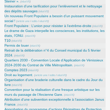
Steiner ».
(
elusVX
)
Instauration d’une tarification pour l’enlèvement et le nettoyage
des dépôts sauvages
(
elusVX
)
Un nouveau Front Populaire a besoin d’un puissant mouvement
social !
(
article une
/
edito
/
elusVX
)
Front Populaire : L’union pour résister à l’extrême-droite
(
elusVX
)
Le drame de Gaza interpelle les consciences, les institutions, les
états, l’ONU.
(
elusVX
)
T10
(
elusVX
)
Permis de louer
(
elusVX
)
Retrait de la délibération n°4 du Conseil municipal du 5 février
2024.
(
elusVX
)
Quartiers 2030 - Convention Locale d’Application de Vénissieux
2024-2030 du Contrat de Ville Métropolitain.
(
elusVX
)
Comptes 2023
(
elusVX
)
Droit au logement.
(
article une
/
edito
/
elusVX
)
Organisation d’une braderie culturelle dans le cadre du Jour du
livre
(
elusVX
)
Convention pour la réalisation d’une fresque artistique sur les
murs du passage de l’Ancienne Gare.
(
elusVX
)
Attribution d’une subvention exceptionnelle à l’association Janus
France.
(
elusVX
)
Approbation du programme d’actions Périmètres de Protection