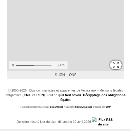
©
2008-2026 , Elus communistes et apparentés de Vénissieux
•
Mentions légales
obligatoires (
CNIL
et
LcEN
). Tout ce qu’
il faut savoir
.
Décryptage des obligations
légales
.
Réalisation : [pam|avec l’aide
de pyrat.net
•
Squelette
SoyezCréateurs
propulsé par
SPIP
Dernière mise à jour du site : dimanche 19 avril 2026