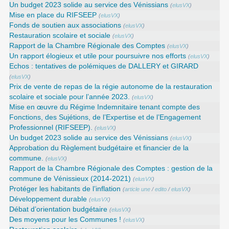
Un budget 2023 solide au service des Vénissians
(
elusVX
)
Mise en place du RIFSEEP
(
elusVX
)
Fonds de soutien aux associations
(
elusVX
)
Restauration scolaire et sociale
(
elusVX
)
Rapport de la Chambre Régionale des Comptes
(
elusVX
)
Un rapport élogieux et utile pour poursuivre nos efforts
(
elusVX
)
Echos : tentatives de polémiques de DALLERY et GIRARD
(
elusVX
)
Prix de vente de repas de la régie autonome de la restauration
scolaire et sociale pour l’année 2023.
(
elusVX
)
Mise en œuvre du Régime Indemnitaire tenant compte des
Fonctions, des Sujétions, de l’Expertise et de l’Engagement
Professionnel (RIFSEEP).
(
elusVX
)
Un budget 2023 solide au service des Vénissians
(
elusVX
)
Approbation du Règlement budgétaire et financier de la
commune.
(
elusVX
)
Rapport de la Chambre Régionale des Comptes : gestion de la
commune de Vénissieux (2014-2021)
(
elusVX
)
Protéger les habitants de l’inflation
(
article une
/
edito
/
elusVX
)
Développement durable
(
elusVX
)
Débat d’orientation budgétaire
(
elusVX
)
Des moyens pour les Communes !
(
elusVX
)