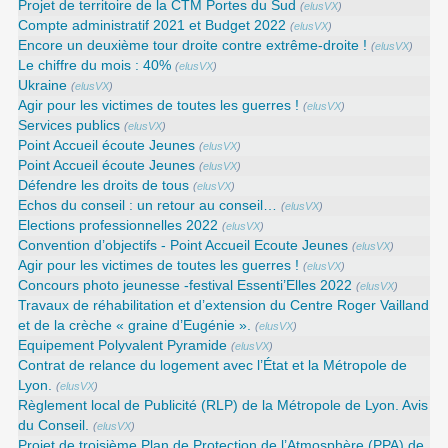
Projet de territoire de la CTM Portes du Sud
(
elusVX
)
Compte administratif 2021 et Budget 2022
(
elusVX
)
Encore un deuxième tour droite contre extrême-droite !
(
elusVX
)
Le chiffre du mois : 40%
(
elusVX
)
Ukraine
(
elusVX
)
Agir pour les victimes de toutes les guerres !
(
elusVX
)
Services publics
(
elusVX
)
Point Accueil écoute Jeunes
(
elusVX
)
Point Accueil écoute Jeunes
(
elusVX
)
Défendre les droits de tous
(
elusVX
)
Echos du conseil : un retour au conseil…
(
elusVX
)
Elections professionnelles 2022
(
elusVX
)
Convention d’objectifs - Point Accueil Ecoute Jeunes
(
elusVX
)
Agir pour les victimes de toutes les guerres !
(
elusVX
)
Concours photo jeunesse -festival Essenti’Elles 2022
(
elusVX
)
Travaux de réhabilitation et d’extension du Centre Roger Vailland
et de la crèche « graine d’Eugénie ».
(
elusVX
)
Equipement Polyvalent Pyramide
(
elusVX
)
Contrat de relance du logement avec l’État et la Métropole de
Lyon.
(
elusVX
)
Règlement local de Publicité (RLP) de la Métropole de Lyon. Avis
du Conseil.
(
elusVX
)
Projet de troisième Plan de Protection de l’Atmosphère (PPA) de