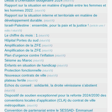
Débat d’Orientation Budgétaire 2024
(
elusVX
)
Rapport sur la situation en matière d’égalité entre les femmes et
les hommes 2022.
(
elusVX
)
Rapport sur la situation interne et territoriale en matière de
développement durable.
(
elusVX
)
Israël-Palestine : ensemble, pour la paix et la justice !
(
article une
/
edito
/
elusVX
)
Le chiffre du mois : 1
(
elusVX
)
Hôpital Portes du sud
(
elusVX
)
Amplification de la ZFE
(
elusVX
)
Amplification de la ZFE
(
elusVX
)
Plan d’urgence contre l’inflation
(
elusVX
)
Séisme au Maroc
(
elusVX
)
Enfants en situation de handicap
(
elusVX
)
Protection fonctionnelle
(
elusVX
)
Nouveaux contrats de ville
(
elusVX
)
plateau fertile
(
elusVX
)
Echos du conseil : solidarité, la droite vénissiane s’abstient
(
elusVX
)
Dispositif de soutien exceptionnel pour la refonte 2024/2030 des
conventions locales d’application (CLA) du contrat de ville
métropolitain.
(
elusVX
)
Convention de partenariat entre le SESSAD- Emmanuel