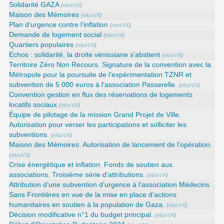
Solidarité GAZA
(
elusVX
)
Maison des Mémoires
(
elusVX
)
Plan d’urgence contre l’inflation
(
elusVX
)
Demande de logement social
(
elusVX
)
Quartiers populaires
(
elusVX
)
Echos : solidarité, la droite vénissiane s’abstient
(
elusVX
)
Territoire Zéro Non Recours. Signature de la convention avec la
Métropole pour la poursuite de l’expérimentation TZNR et
subvention de 5 000 euros à l’association Passerelle.
(
elusVX
)
Convention gestion en flux des réservations de logements
locatifs sociaux
(
elusVX
)
Équipe de pilotage de la mission Grand Projet de Ville.
Autorisation pour verser les participations et solliciter les
subventions.
(
elusVX
)
Maison des Mémoires. Autorisation de lancement de l’opération.
(
elusVX
)
Crise énergétique et inflation. Fonds de soutien aux
associations. Troisième série d’attributions.
(
elusVX
)
Attribution d’une subvention d’urgence à l’association Médecins
Sans Frontières en vue de la mise en place d’actions
humanitaires en soutien à la population de Gaza.
(
elusVX
)
Décision modificative n°1 du budget principal.
(
elusVX
)