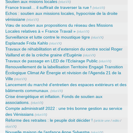
Soutien aux misions locales
(
elusVX
)
France travail… il suffirait de traverser la rue !
(
elusVX
)
Echos : soutien aux missions locales, hypocrisie de la droite
vénissiane
(
elusVX
)
Vœu de soutien aux propositions du réseau des Missions
Locales relatives à « France Travail »
(
elusVX
)
Surveillance et lutte contre le moustique tigre
(
elusVX
)
Esplanade Frida Kahlo
(
elusVX
)
Travaux de réhabilitation et d’extension du centre social Roger
Vailland et de la crèche graine d’Eugénie
(
elusVX
)
Travaux de passage en LED de l’Eclairage Public
(
elusVX
)
Renouvellement de la labellisation Territoire Engagé Transition
Écologique Climat Air Énergie et révision de l’Agenda 21 de la
Ville
(
elusVX
)
Lancement du marché d’entretien des espaces extérieurs et des
bâtiments communaux.
(
elusVX
)
Crise énergétique et inflation. Fonds de soutien aux
associations.
(
elusVX
)
Compte administratif 2022 : une très bonne gestion au service
des Vénissians
(
elusVX
)
Réforme des retraites : le peuple doit décider !
(
article une
/
edito
/
elusVX
)
Nouvelle maison de l’enfance Anne Sylvestre
(
elusVX
)