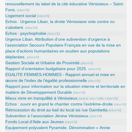
renouvellement du label de la cité éducative Vénissieux – Saint-
Fons.
(
elusVX
)
Logement social
(
elusVX
)
Echos : Urgence Liban, la droite Vénissiane vote contre ou
s’abstient.
(
elusVX
)
Echos : psychophobie
(
elusVX
)
Urgence Liban. Attribution d’une subvention d’urgence à
l’association Secours Populaire Français en vue de la mise en
place d’actions humanitaires en soutien aux populations
déplacées.
(
elusVX
)
Gestion Sociale et Urbaine de Proximité
(
elusVX
)
Rapport d’orientation budgétaire pour 2025.
(
elusVX
)
EGALITE FEMMES-HOMMES - Rapport annuel et mise en
œuvre de l’index de l’égalité professionnelle
(
elusVX
)
Rapport pour information sur la situation interne et territoriale en
matière de Développement Durable
(
elusVX
)
Mieux vivre en tranquillité à Vénissieux
(
article une
/
edito
/
elusVX
)
Echos : ouvrir en grand le chantier contre l’extrême-droite
(
elusVX
)
Rétrocession du droit au bail du local sis rue Gambetta
(
elusVX
)
Subvention à l’association Jénine Vénissieux
(
elusVX
)
Fonds Local d’Aide aux Jeunes
(
elusVX
)
Equipement polyvalent Pyramide. Dénomination « Annie