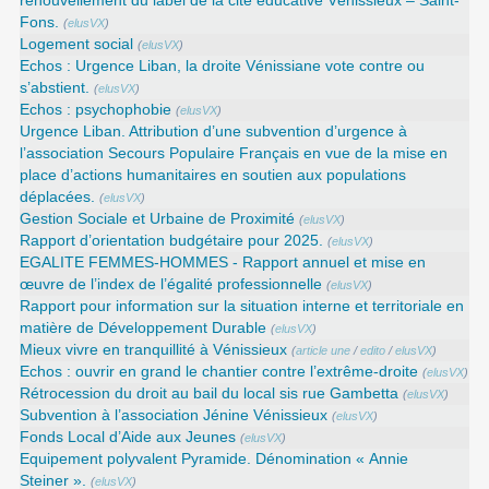
renouvellement du label de la cité éducative Vénissieux – Saint-
Fons.
(
elusVX
)
Logement social
(
elusVX
)
Echos : Urgence Liban, la droite Vénissiane vote contre ou
s’abstient.
(
elusVX
)
Echos : psychophobie
(
elusVX
)
Urgence Liban. Attribution d’une subvention d’urgence à
l’association Secours Populaire Français en vue de la mise en
place d’actions humanitaires en soutien aux populations
déplacées.
(
elusVX
)
Gestion Sociale et Urbaine de Proximité
(
elusVX
)
Rapport d’orientation budgétaire pour 2025.
(
elusVX
)
EGALITE FEMMES-HOMMES - Rapport annuel et mise en
œuvre de l’index de l’égalité professionnelle
(
elusVX
)
Rapport pour information sur la situation interne et territoriale en
matière de Développement Durable
(
elusVX
)
Mieux vivre en tranquillité à Vénissieux
(
article une
/
edito
/
elusVX
)
Echos : ouvrir en grand le chantier contre l’extrême-droite
(
elusVX
)
Rétrocession du droit au bail du local sis rue Gambetta
(
elusVX
)
Subvention à l’association Jénine Vénissieux
(
elusVX
)
Fonds Local d’Aide aux Jeunes
(
elusVX
)
Equipement polyvalent Pyramide. Dénomination « Annie
Steiner ».
(
elusVX
)