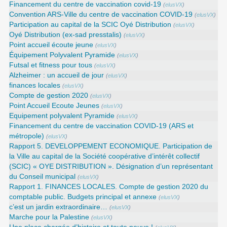
Financement du centre de vaccination covid-19
(
elusVX
)
Convention ARS‑Ville du centre de vaccination COVID‑19
(
elusVX
)
Participation au capital de la SCIC Oyé Distribution
(
elusVX
)
Oyé Distribution (ex-sad presstalis)
(
elusVX
)
Point accueil écoute jeune
(
elusVX
)
Équipement Polyvalent Pyramide
(
elusVX
)
Futsal et fitness pour tous
(
elusVX
)
Alzheimer : un accueil de jour
(
elusVX
)
finances locales
(
elusVX
)
Compte de gestion 2020
(
elusVX
)
Point Accueil Ecoute Jeunes
(
elusVX
)
Equipement polyvalent Pyramide
(
elusVX
)
Financement du centre de vaccination COVID-19 (ARS et
métropole)
(
elusVX
)
Rapport 5. DEVELOPPEMENT ECONOMIQUE. Participation de
la Ville au capital de la Société coopérative d’intérêt collectif
(SCIC) « OYE DISTRIBUTION ». Désignation d’un représentant
du Conseil municipal
(
elusVX
)
Rapport 1. FINANCES LOCALES. Compte de gestion 2020 du
comptable public. Budgets principal et annexe
(
elusVX
)
c’est un jardin extraordinaire…
(
elusVX
)
Marche pour la Palestine
(
elusVX
)