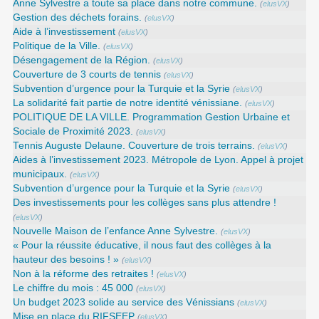
Anne Sylvestre a toute sa place dans notre commune.
(
elusVX
)
Gestion des déchets forains.
(
elusVX
)
Aide à l’investissement
(
elusVX
)
Politique de la Ville.
(
elusVX
)
Désengagement de la Région.
(
elusVX
)
Couverture de 3 courts de tennis
(
elusVX
)
Subvention d’urgence pour la Turquie et la Syrie
(
elusVX
)
La solidarité fait partie de notre identité vénissiane.
(
elusVX
)
POLITIQUE DE LA VILLE. Programmation Gestion Urbaine et
Sociale de Proximité 2023.
(
elusVX
)
Tennis Auguste Delaune. Couverture de trois terrains.
(
elusVX
)
Aides à l’investissement 2023. Métropole de Lyon. Appel à projet
municipaux.
(
elusVX
)
Subvention d’urgence pour la Turquie et la Syrie
(
elusVX
)
Des investissements pour les collèges sans plus attendre !
(
elusVX
)
Nouvelle Maison de l’enfance Anne Sylvestre.
(
elusVX
)
« Pour la réussite éducative, il nous faut des collèges à la
hauteur des besoins ! »
(
elusVX
)
Non à la réforme des retraites !
(
elusVX
)
Le chiffre du mois : 45 000
(
elusVX
)
Un budget 2023 solide au service des Vénissians
(
elusVX
)
Mise en place du RIFSEEP
(
elusVX
)