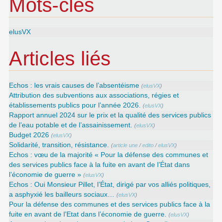
Mots-clés
elusVX
Articles liés
Echos : les vrais causes de l’absentéisme
(
elusVX
)
Attribution des subventions aux associations, régies et
établissements publics pour l’année 2026.
(
elusVX
)
Rapport annuel 2024 sur le prix et la qualité des services publics
de l’eau potable et de l’assainissement.
(
elusVX
)
Budget 2026
(
elusVX
)
Solidarité, transition, résistance.
(
article une
/
edito
/
elusVX
)
Echos : vœu de la majorité « Pour la défense des communes et
des services publics face à la fuite en avant de l’État dans
l’économie de guerre »
(
elusVX
)
Echos : Oui Monsieur Pillet, l’État, dirigé par vos alliés politiques,
a asphyxié les bailleurs sociaux…
(
elusVX
)
Pour la défense des communes et des services publics face à la
fuite en avant de l’Etat dans l’économie de guerre.
(
elusVX
)