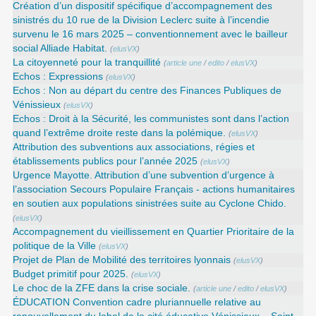
Création d’un dispositif spécifique d’accompagnement des
sinistrés du 10 rue de la Division Leclerc suite à l’incendie
survenu le 16 mars 2025 – conventionnement avec le bailleur
social Alliade Habitat.
(
elusVX
)
La citoyenneté pour la tranquillité
(
article une
/
edito
/
elusVX
)
Echos : Expressions
(
elusVX
)
Echos : Non au départ du centre des Finances Publiques de
Vénissieux
(
elusVX
)
Echos : Droit à la Sécurité, les communistes sont dans l’action
quand l’extrême droite reste dans la polémique.
(
elusVX
)
Attribution des subventions aux associations, régies et
établissements publics pour l’année 2025
(
elusVX
)
Urgence Mayotte. Attribution d’une subvention d’urgence à
l’association Secours Populaire Français - actions humanitaires
en soutien aux populations sinistrées suite au Cyclone Chido.
(
elusVX
)
Accompagnement du vieillissement en Quartier Prioritaire de la
politique de la Ville
(
elusVX
)
Projet de Plan de Mobilité des territoires lyonnais
(
elusVX
)
Budget primitif pour 2025.
(
elusVX
)
Le choc de la ZFE dans la crise sociale.
(
article une
/
edito
/
elusVX
)
ÉDUCATION Convention cadre pluriannuelle relative au