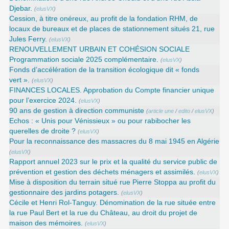
Djebar.
(
elusVX
)
Cession, à titre onéreux, au profit de la fondation RHM, de
locaux de bureaux et de places de stationnement situés 21, rue
Jules Ferry.
(
elusVX
)
RENOUVELLEMENT URBAIN ET COHÉSION SOCIALE
Programmation sociale 2025 complémentaire.
(
elusVX
)
Fonds d’accélération de la transition écologique dit « fonds
vert ».
(
elusVX
)
FINANCES LOCALES. Approbation du Compte financier unique
pour l’exercice 2024.
(
elusVX
)
90 ans de gestion à direction communiste
(
article une
/
edito
/
elusVX
)
Echos : « Unis pour Vénissieux » ou pour rabibocher les
querelles de droite ?
(
elusVX
)
Pour la reconnaissance des massacres du 8 mai 1945 en Algérie
(
elusVX
)
Rapport annuel 2023 sur le prix et la qualité du service public de
prévention et gestion des déchets ménagers et assimilés.
(
elusVX
)
Mise à disposition du terrain situé rue Pierre Stoppa au profit du
gestionnaire des jardins potagers.
(
elusVX
)
Cécile et Henri Rol-Tanguy. Dénomination de la rue située entre
la rue Paul Bert et la rue du Château, au droit du projet de
maison des mémoires.
(
elusVX
)