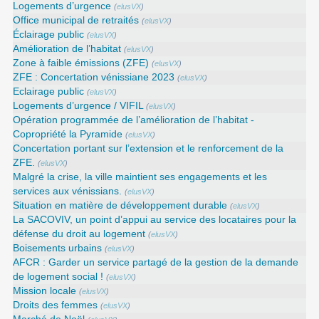
Logements d’urgence
(
elusVX
)
Office municipal de retraités
(
elusVX
)
Éclairage public
(
elusVX
)
Amélioration de l’habitat
(
elusVX
)
Zone à faible émissions (ZFE)
(
elusVX
)
ZFE : Concertation vénissiane 2023
(
elusVX
)
Eclairage public
(
elusVX
)
Logements d’urgence / VIFIL
(
elusVX
)
Opération programmée de l’amélioration de l’habitat -
Copropriété la Pyramide
(
elusVX
)
Concertation portant sur l’extension et le renforcement de la
ZFE.
(
elusVX
)
Malgré la crise, la ville maintient ses engagements et les
services aux vénissians.
(
elusVX
)
Situation en matière de développement durable
(
elusVX
)
La SACOVIV, un point d’appui au service des locataires pour la
défense du droit au logement
(
elusVX
)
Boisements urbains
(
elusVX
)
AFCR : Garder un service partagé de la gestion de la demande
de logement social !
(
elusVX
)
Mission locale
(
elusVX
)
Droits des femmes
(
elusVX
)