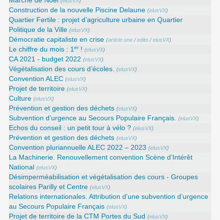
Marché de Noël
(
elusVX
)
Construction de la nouvelle Piscine Delaune
(
elusVX
)
Quartier Fertile : projet d’agriculture urbaine en Quartier
Politique de la Ville
(
elusVX
)
Démocratie capitaliste en crise
(
article une
/
edito
/
elusVX
)
er
Le chiffre du mois : 1
!
(
elusVX
)
CA 2021 - budget 2022
(
elusVX
)
Végétalisation des cours d’écoles.
(
elusVX
)
Convention ALEC
(
elusVX
)
Projet de territoire
(
elusVX
)
Culture
(
elusVX
)
Prévention et gestion des déchets
(
elusVX
)
Subvention d’urgence au Secours Populaire Français.
(
elusVX
)
Echos du conseil : un petit tour à vélo ?
(
elusVX
)
Prévention et gestion des déchets
(
elusVX
)
Convention pluriannuelle ALEC 2022 – 2023
(
elusVX
)
La Machinerie. Renouvellement convention Scène d’Intérêt
National
(
elusVX
)
Désimperméabilisation et végétalisation des cours - Groupes
scolaires Parilly et Centre
(
elusVX
)
Relations internationales. Attribution d’une subvention d’urgence
au Secours Populaire Français
(
elusVX
)
Projet de territoire de la CTM Portes du Sud
(
elusVX
)