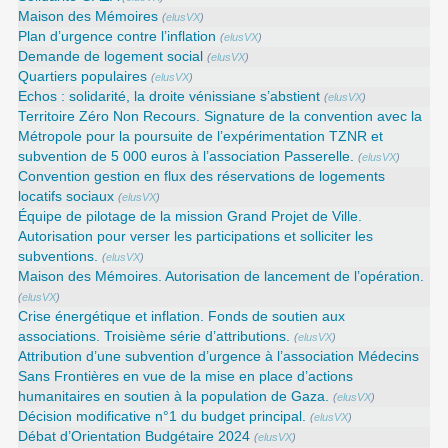
Maison des Mémoires
(
elusVX
)
Plan d’urgence contre l’inflation
(
elusVX
)
Demande de logement social
(
elusVX
)
Quartiers populaires
(
elusVX
)
Echos : solidarité, la droite vénissiane s’abstient
(
elusVX
)
Territoire Zéro Non Recours. Signature de la convention avec la
Métropole pour la poursuite de l’expérimentation TZNR et
subvention de 5 000 euros à l’association Passerelle.
(
elusVX
)
Convention gestion en flux des réservations de logements
locatifs sociaux
(
elusVX
)
Équipe de pilotage de la mission Grand Projet de Ville.
Autorisation pour verser les participations et solliciter les
subventions.
(
elusVX
)
Maison des Mémoires. Autorisation de lancement de l’opération.
(
elusVX
)
Crise énergétique et inflation. Fonds de soutien aux
associations. Troisième série d’attributions.
(
elusVX
)
Attribution d’une subvention d’urgence à l’association Médecins
Sans Frontières en vue de la mise en place d’actions
humanitaires en soutien à la population de Gaza.
(
elusVX
)
Décision modificative n°1 du budget principal.
(
elusVX
)
Débat d’Orientation Budgétaire 2024
(
elusVX
)