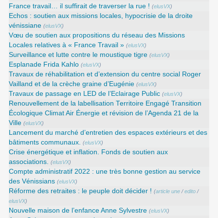
France travail… il suffirait de traverser la rue !
(
elusVX
)
Echos : soutien aux missions locales, hypocrisie de la droite
vénissiane
(
elusVX
)
Vœu de soutien aux propositions du réseau des Missions
Locales relatives à « France Travail »
(
elusVX
)
Surveillance et lutte contre le moustique tigre
(
elusVX
)
Esplanade Frida Kahlo
(
elusVX
)
Travaux de réhabilitation et d’extension du centre social Roger
Vailland et de la crèche graine d’Eugénie
(
elusVX
)
Travaux de passage en LED de l’Eclairage Public
(
elusVX
)
Renouvellement de la labellisation Territoire Engagé Transition
Écologique Climat Air Énergie et révision de l’Agenda 21 de la
Ville
(
elusVX
)
Lancement du marché d’entretien des espaces extérieurs et des
bâtiments communaux.
(
elusVX
)
Crise énergétique et inflation. Fonds de soutien aux
associations.
(
elusVX
)
Compte administratif 2022 : une très bonne gestion au service
des Vénissians
(
elusVX
)
Réforme des retraites : le peuple doit décider !
(
article une
/
edito
/
elusVX
)
Nouvelle maison de l’enfance Anne Sylvestre
(
elusVX
)