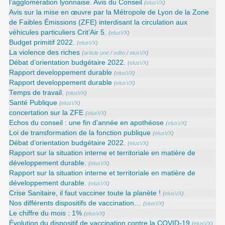
l’agglomération lyonnaise. Avis du Conseil
(
elusVX
)
Avis sur la mise en œuvre par la Métropole de Lyon de la Zone
de Faibles Émissions (ZFE) interdisant la circulation aux
véhicules particuliers Crit’Air 5.
(
elusVX
)
Budget primitif 2022.
(
elusVX
)
La violence des riches
(
article une
/
edito
/
elusVX
)
Débat d’orientation budgétaire 2022.
(
elusVX
)
Rapport developpement durable
(
elusVX
)
Rapport developpement durable
(
elusVX
)
Temps de travail.
(
elusVX
)
Santé Publique
(
elusVX
)
concertation sur la ZFE
(
elusVX
)
Echos du conseil : une fin d’année en apothéose
(
elusVX
)
Loi de transformation de la fonction publique
(
elusVX
)
Débat d’orientation budgétaire 2022.
(
elusVX
)
Rapport sur la situation interne et territoriale en matière de
développement durable.
(
elusVX
)
Rapport sur la situation interne et territoriale en matière de
développement durable.
(
elusVX
)
Crise Sanitaire, il faut vacciner toute la planète !
(
elusVX
)
Nos différents dispositifs de vaccination…
(
elusVX
)
Le chiffre du mois : 1%
(
elusVX
)
Évolution du dispositif de vaccination contre la COVID-19
(
elusVX
)