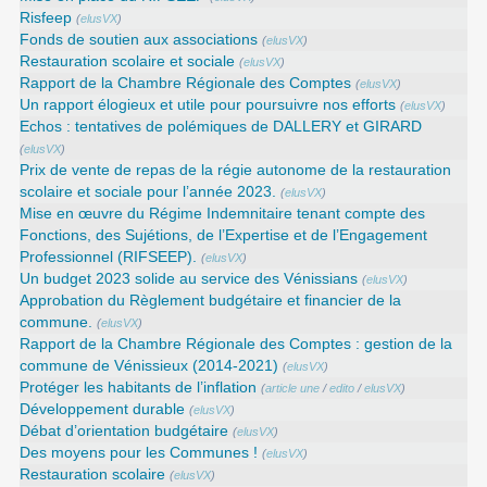
Risfeep
(
elusVX
)
Fonds de soutien aux associations
(
elusVX
)
Restauration scolaire et sociale
(
elusVX
)
Rapport de la Chambre Régionale des Comptes
(
elusVX
)
Un rapport élogieux et utile pour poursuivre nos efforts
(
elusVX
)
Echos : tentatives de polémiques de DALLERY et GIRARD
(
elusVX
)
Prix de vente de repas de la régie autonome de la restauration
scolaire et sociale pour l’année 2023.
(
elusVX
)
Mise en œuvre du Régime Indemnitaire tenant compte des
Fonctions, des Sujétions, de l’Expertise et de l’Engagement
Professionnel (RIFSEEP).
(
elusVX
)
Un budget 2023 solide au service des Vénissians
(
elusVX
)
Approbation du Règlement budgétaire et financier de la
commune.
(
elusVX
)
Rapport de la Chambre Régionale des Comptes : gestion de la
commune de Vénissieux (2014-2021)
(
elusVX
)
Protéger les habitants de l’inflation
(
article une
/
edito
/
elusVX
)
Développement durable
(
elusVX
)
Débat d’orientation budgétaire
(
elusVX
)
Des moyens pour les Communes !
(
elusVX
)
Restauration scolaire
(
elusVX
)