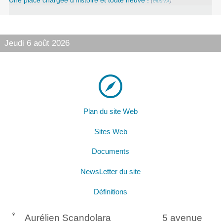
Une place chargée d’histoire et toute neuve !
(
elusVX
)
Jeudi 6 août 2026
Plan du site Web
Sites Web
Documents
NewsLetter du site
Définitions
Aurélien Scandolara
5 avenue