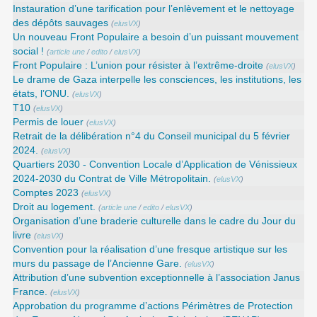
Instauration d’une tarification pour l’enlèvement et le nettoyage
des dépôts sauvages
(
elusVX
)
Un nouveau Front Populaire a besoin d’un puissant mouvement
social !
(
article une
/
edito
/
elusVX
)
Front Populaire : L’union pour résister à l’extrême-droite
(
elusVX
)
Le drame de Gaza interpelle les consciences, les institutions, les
états, l’ONU.
(
elusVX
)
T10
(
elusVX
)
Permis de louer
(
elusVX
)
Retrait de la délibération n°4 du Conseil municipal du 5 février
2024.
(
elusVX
)
Quartiers 2030 - Convention Locale d’Application de Vénissieux
2024-2030 du Contrat de Ville Métropolitain.
(
elusVX
)
Comptes 2023
(
elusVX
)
Droit au logement.
(
article une
/
edito
/
elusVX
)
Organisation d’une braderie culturelle dans le cadre du Jour du
livre
(
elusVX
)
Convention pour la réalisation d’une fresque artistique sur les
murs du passage de l’Ancienne Gare.
(
elusVX
)
Attribution d’une subvention exceptionnelle à l’association Janus
France.
(
elusVX
)
Approbation du programme d’actions Périmètres de Protection