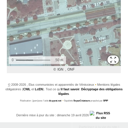
©
2008-2026 , Elus communistes et apparentés de Vénissieux
•
Mentions légales
obligatoires (
CNIL
et
LcEN
). Tout ce qu’
il faut savoir
.
Décryptage des obligations
légales
.
Réalisation : [pam|avec l’aide
de pyrat.net
•
Squelette
SoyezCréateurs
propulsé par
SPIP
Dernière mise à jour du site : dimanche 19 avril 2026
Participez à la vie du site !