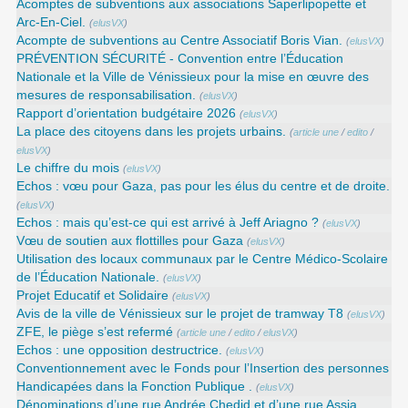
Acomptes de subventions aux associations Saperlipopette et
Arc-En-Ciel.
(
elusVX
)
Acompte de subventions au Centre Associatif Boris Vian.
(
elusVX
)
PRÉVENTION SÉCURITÉ - Convention entre l’Éducation
Nationale et la Ville de Vénissieux pour la mise en œuvre des
mesures de responsabilisation.
(
elusVX
)
Rapport d’orientation budgétaire 2026
(
elusVX
)
La place des citoyens dans les projets urbains.
(
article une
/
edito
/
elusVX
)
Le chiffre du mois
(
elusVX
)
Echos : vœu pour Gaza, pas pour les élus du centre et de droite.
(
elusVX
)
Echos : mais qu’est-ce qui est arrivé à Jeff Ariagno ?
(
elusVX
)
Vœu de soutien aux flottilles pour Gaza
(
elusVX
)
Utilisation des locaux communaux par le Centre Médico-Scolaire
de l’Éducation Nationale.
(
elusVX
)
Projet Educatif et Solidaire
(
elusVX
)
Avis de la ville de Vénissieux sur le projet de tramway T8
(
elusVX
)
ZFE, le piège s’est refermé
(
article une
/
edito
/
elusVX
)
Echos : une opposition destructrice.
(
elusVX
)
Conventionnement avec le Fonds pour l’Insertion des personnes
Handicapées dans la Fonction Publique .
(
elusVX
)
Dénominations d’une rue Andrée Chedid et d’une rue Assia