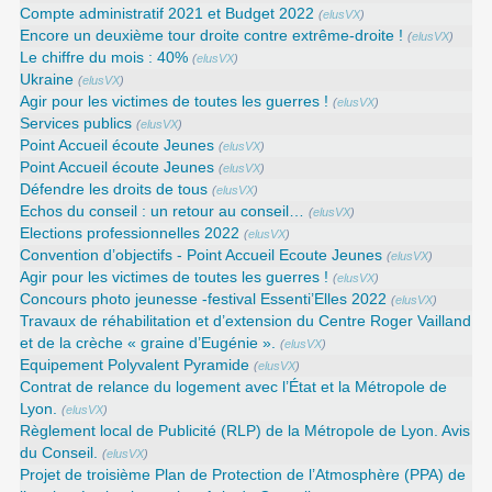
Compte administratif 2021 et Budget 2022
(
elusVX
)
Encore un deuxième tour droite contre extrême-droite !
(
elusVX
)
Le chiffre du mois : 40%
(
elusVX
)
Ukraine
(
elusVX
)
Agir pour les victimes de toutes les guerres !
(
elusVX
)
Services publics
(
elusVX
)
Point Accueil écoute Jeunes
(
elusVX
)
Point Accueil écoute Jeunes
(
elusVX
)
Défendre les droits de tous
(
elusVX
)
Echos du conseil : un retour au conseil…
(
elusVX
)
Elections professionnelles 2022
(
elusVX
)
Convention d’objectifs - Point Accueil Ecoute Jeunes
(
elusVX
)
Agir pour les victimes de toutes les guerres !
(
elusVX
)
Concours photo jeunesse -festival Essenti’Elles 2022
(
elusVX
)
Travaux de réhabilitation et d’extension du Centre Roger Vailland
et de la crèche « graine d’Eugénie ».
(
elusVX
)
Equipement Polyvalent Pyramide
(
elusVX
)
Contrat de relance du logement avec l’État et la Métropole de
Lyon.
(
elusVX
)
Règlement local de Publicité (RLP) de la Métropole de Lyon. Avis
du Conseil.
(
elusVX
)
Projet de troisième Plan de Protection de l’Atmosphère (PPA) de