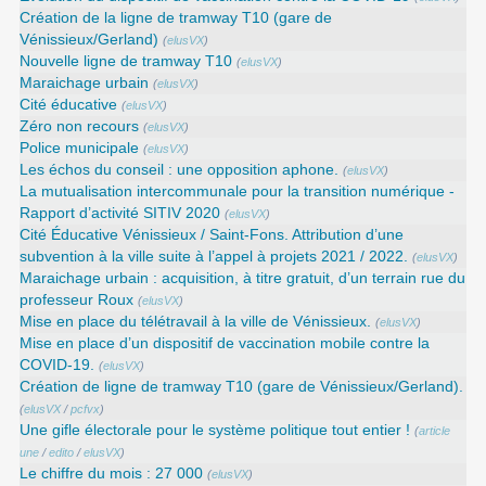
Création de la ligne de tramway T10 (gare de
Vénissieux/Gerland)
(
elusVX
)
Nouvelle ligne de tramway T10
(
elusVX
)
Maraichage urbain
(
elusVX
)
Cité éducative
(
elusVX
)
Zéro non recours
(
elusVX
)
Police municipale
(
elusVX
)
Les échos du conseil : une opposition aphone.
(
elusVX
)
La mutualisation intercommunale pour la transition numérique -
Rapport d’activité SITIV 2020
(
elusVX
)
Cité Éducative Vénissieux / Saint-Fons. Attribution d’une
subvention à la ville suite à l’appel à projets 2021 / 2022.
(
elusVX
)
Maraichage urbain : acquisition, à titre gratuit, d’un terrain rue du
professeur Roux
(
elusVX
)
Mise en place du télétravail à la ville de Vénissieux.
(
elusVX
)
Mise en place d’un dispositif de vaccination mobile contre la
COVID-19.
(
elusVX
)
Création de ligne de tramway T10 (gare de Vénissieux/Gerland).
(
elusVX
/
pcfvx
)
Une gifle électorale pour le système politique tout entier !
(
article
une
/
edito
/
elusVX
)
Le chiffre du mois : 27 000
(
elusVX
)