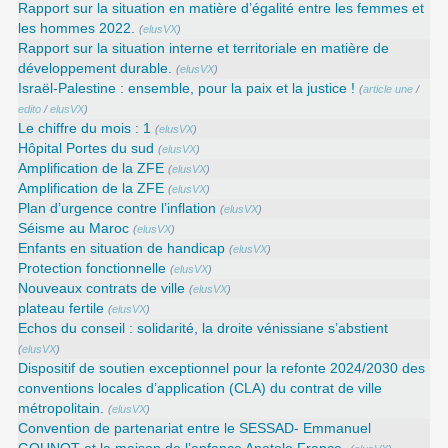
Rapport sur la situation en matière d’égalité entre les femmes et
les hommes 2022.
(
elusVX
)
Rapport sur la situation interne et territoriale en matière de
développement durable.
(
elusVX
)
Israël-Palestine : ensemble, pour la paix et la justice !
(
article une
/
edito
/
elusVX
)
Le chiffre du mois : 1
(
elusVX
)
Hôpital Portes du sud
(
elusVX
)
Amplification de la ZFE
(
elusVX
)
Amplification de la ZFE
(
elusVX
)
Plan d’urgence contre l’inflation
(
elusVX
)
Séisme au Maroc
(
elusVX
)
Enfants en situation de handicap
(
elusVX
)
Protection fonctionnelle
(
elusVX
)
Nouveaux contrats de ville
(
elusVX
)
plateau fertile
(
elusVX
)
Echos du conseil : solidarité, la droite vénissiane s’abstient
(
elusVX
)
Dispositif de soutien exceptionnel pour la refonte 2024/2030 des
conventions locales d’application (CLA) du contrat de ville
métropolitain.
(
elusVX
)
Convention de partenariat entre le SESSAD- Emmanuel