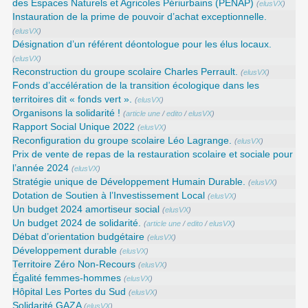
des Espaces Naturels et Agricoles Périurbains (PENAP)
(
elusVX
)
Instauration de la prime de pouvoir d’achat exceptionnelle.
(
elusVX
)
Désignation d’un référent déontologue pour les élus locaux.
(
elusVX
)
Reconstruction du groupe scolaire Charles Perrault.
(
elusVX
)
Fonds d’accélération de la transition écologique dans les
territoires dit « fonds vert ».
(
elusVX
)
Organisons la solidarité !
(
article une
/
edito
/
elusVX
)
Rapport Social Unique 2022
(
elusVX
)
Reconfiguration du groupe scolaire Léo Lagrange.
(
elusVX
)
Prix de vente de repas de la restauration scolaire et sociale pour
l’année 2024
(
elusVX
)
Stratégie unique de Développement Humain Durable.
(
elusVX
)
Dotation de Soutien à l’Investissement Local
(
elusVX
)
Un budget 2024 amortiseur social
(
elusVX
)
Un budget 2024 de solidarité.
(
article une
/
edito
/
elusVX
)
Débat d’orientation budgétaire
(
elusVX
)
Développement durable
(
elusVX
)
Territoire Zéro Non-Recours
(
elusVX
)
Égalité femmes-hommes
(
elusVX
)
Hôpital Les Portes du Sud
(
elusVX
)
Solidarité GAZA
(
elusVX
)