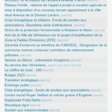
GOUNOT et la maison de l’enfance Anatole France.
(
elusVX
)
Plateau Fertile : relance de l’appel à projet à vocation agricole et
mise à disposition d’un nouveau terrain appartenant à la Ville
situé Avenue de la Division Leclerc.
(
elusVX
)
Crise énergétique et inflation. Fonds de soutien aux
associations. Deuxième série d’attributions.
(
elusVX
)
Octroi de la protection fonctionnelle à Madame le Maire.
(
elusVX
)
Avis de la Ville de Vénissieux sur le projet d’amplification de la
Zone à Faibles Émissions (ZFE).
(
elusVX
)
Garantie d’emprunt au bénéfice de l’UMGEGL. Désignation de la
commune comme créancier contrôleur du redressement
judiciaire.
(
elusVX
)
Seisme au Maroc : subvention d’urgence
(
elusVX
)
Au service des Vénissians.
(
article une
/
edito
/
elusVX
)
Le chiffre du mois : 100
(
elusVX
)
Budget 2023
(
elusVX
)
Transition écologique
(
elusVX
)
Éclairage public
(
elusVX
)
Crise énergétique : fonds de soutien aux associations
(
elusVX
)
Centre social Roger Vaillant et crèche graine d’Eugénie
(
elusVX
)
Esplanade Frida Kahlo
(
elusVX
)
Moustique tigre
(
elusVX
)
Soutien aux misions locales
(
elusVX
)