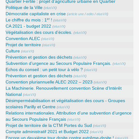
Quartier Fertile : projet d’agriculture urbaine en Quartier
Politique de la Ville
(
elusVX
)
Démocratie capitaliste en crise
(
article une
/
edito
/
elusVX
)
er
Le chiffre du mois : 1
!
(
elusVX
)
CA 2021 - budget 2022
(
elusVX
)
Végétalisation des cours d’écoles.
(
elusVX
)
Convention ALEC
(
elusVX
)
Projet de territoire
(
elusVX
)
Culture
(
elusVX
)
Prévention et gestion des déchets
(
elusVX
)
Subvention d’urgence au Secours Populaire Français.
(
elusVX
)
Echos du conseil : un petit tour à vélo ?
(
elusVX
)
Prévention et gestion des déchets
(
elusVX
)
Convention pluriannuelle ALEC 2022 – 2023
(
elusVX
)
La Machinerie. Renouvellement convention Scène d’Intérêt
National
(
elusVX
)
Désimperméabilisation et végétalisation des cours - Groupes
scolaires Parilly et Centre
(
elusVX
)
Relations internationales. Attribution d’une subvention d’urgence
au Secours Populaire Français
(
elusVX
)
Projet de territoire de la CTM Portes du Sud
(
elusVX
)
Compte administratif 2021 et Budget 2022
(
elusVX
)
Encore un deuxième tour droite contre extrême-droite !
(
elusVX
)