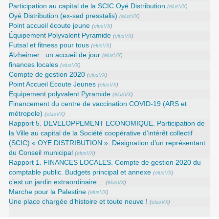
Participation au capital de la SCIC Oyé Distribution
(
elusVX
)
Oyé Distribution (ex-sad presstalis)
(
elusVX
)
Point accueil écoute jeune
(
elusVX
)
Équipement Polyvalent Pyramide
(
elusVX
)
Futsal et fitness pour tous
(
elusVX
)
Alzheimer : un accueil de jour
(
elusVX
)
finances locales
(
elusVX
)
Compte de gestion 2020
(
elusVX
)
Point Accueil Ecoute Jeunes
(
elusVX
)
Equipement polyvalent Pyramide
(
elusVX
)
Financement du centre de vaccination COVID-19 (ARS et
métropole)
(
elusVX
)
Rapport 5. DEVELOPPEMENT ECONOMIQUE. Participation de
la Ville au capital de la Société coopérative d’intérêt collectif
(SCIC) « OYE DISTRIBUTION ». Désignation d’un représentant
du Conseil municipal
(
elusVX
)
Rapport 1. FINANCES LOCALES. Compte de gestion 2020 du
comptable public. Budgets principal et annexe
(
elusVX
)
c’est un jardin extraordinaire…
(
elusVX
)
Marche pour la Palestine
(
elusVX
)
Une place chargée d’histoire et toute neuve !
(
elusVX
)