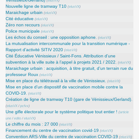
Vénissieux/Gerland)
(
elusVX
)
Nouvelle ligne de tramway T10
(
elusVX
)
Maraichage urbain
(
elusVX
)
Cité éducative
(
elusVX
)
Zéro non recours
(
elusVX
)
Police municipale
(
elusVX
)
Les échos du conseil : une opposition aphone.
(
elusVX
)
La mutualisation intercommunale pour la transition numérique -
Rapport d’activité SITIV 2020
(
elusVX
)
Cité Éducative Vénissieux / Saint-Fons. Attribution d’une
subvention à la ville suite à l’appel à projets 2021 / 2022.
(
elusVX
)
Maraichage urbain : acquisition, à titre gratuit, d’un terrain rue du
professeur Roux
(
elusVX
)
Mise en place du télétravail à la ville de Vénissieux.
(
elusVX
)
Mise en place d’un dispositif de vaccination mobile contre la
COVID-19.
(
elusVX
)
Création de ligne de tramway T10 (gare de Vénissieux/Gerland).
(
elusVX
/
pcfvx
)
Une gifle électorale pour le système politique tout entier !
(
article
une
/
edito
/
elusVX
)
Le chiffre du mois : 27 000
(
elusVX
)
Financement du centre de vaccination covid-19
(
elusVX
)
Convention ARS‑Ville du centre de vaccination COVID‑19
(
elusVX
)