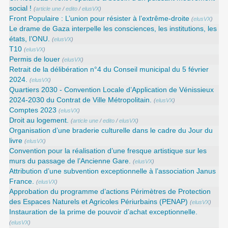
social !
(
article une
/
edito
/
elusVX
)
Front Populaire : L’union pour résister à l’extrême-droite
(
elusVX
)
Le drame de Gaza interpelle les consciences, les institutions, les
états, l’ONU.
(
elusVX
)
T10
(
elusVX
)
Permis de louer
(
elusVX
)
Retrait de la délibération n°4 du Conseil municipal du 5 février
2024.
(
elusVX
)
Quartiers 2030 - Convention Locale d’Application de Vénissieux
2024-2030 du Contrat de Ville Métropolitain.
(
elusVX
)
Comptes 2023
(
elusVX
)
Droit au logement.
(
article une
/
edito
/
elusVX
)
Organisation d’une braderie culturelle dans le cadre du Jour du
livre
(
elusVX
)
Convention pour la réalisation d’une fresque artistique sur les
murs du passage de l’Ancienne Gare.
(
elusVX
)
Attribution d’une subvention exceptionnelle à l’association Janus
France.
(
elusVX
)
Approbation du programme d’actions Périmètres de Protection
des Espaces Naturels et Agricoles Périurbains (PENAP)
(
elusVX
)
Instauration de la prime de pouvoir d’achat exceptionnelle.
(
elusVX
)