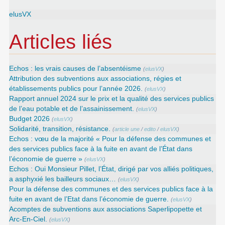
elusVX
Articles liés
Echos : les vrais causes de l’absentéisme
(
elusVX
)
Attribution des subventions aux associations, régies et
établissements publics pour l’année 2026.
(
elusVX
)
Rapport annuel 2024 sur le prix et la qualité des services publics
de l’eau potable et de l’assainissement.
(
elusVX
)
Budget 2026
(
elusVX
)
Solidarité, transition, résistance.
(
article une
/
edito
/
elusVX
)
Echos : vœu de la majorité « Pour la défense des communes et
des services publics face à la fuite en avant de l’État dans
l’économie de guerre »
(
elusVX
)
Echos : Oui Monsieur Pillet, l’État, dirigé par vos alliés politiques,
a asphyxié les bailleurs sociaux…
(
elusVX
)
Pour la défense des communes et des services publics face à la
fuite en avant de l’Etat dans l’économie de guerre.
(
elusVX
)
Acomptes de subventions aux associations Saperlipopette et
Arc-En-Ciel.
(
elusVX
)