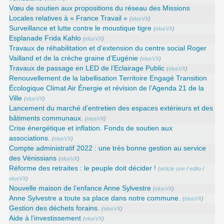
Vœu de soutien aux propositions du réseau des Missions
Locales relatives à « France Travail »
(
elusVX
)
Surveillance et lutte contre le moustique tigre
(
elusVX
)
Esplanade Frida Kahlo
(
elusVX
)
Travaux de réhabilitation et d’extension du centre social Roger
Vailland et de la crèche graine d’Eugénie
(
elusVX
)
Travaux de passage en LED de l’Eclairage Public
(
elusVX
)
Renouvellement de la labellisation Territoire Engagé Transition
Écologique Climat Air Énergie et révision de l’Agenda 21 de la
Ville
(
elusVX
)
Lancement du marché d’entretien des espaces extérieurs et des
bâtiments communaux.
(
elusVX
)
Crise énergétique et inflation. Fonds de soutien aux
associations.
(
elusVX
)
Compte administratif 2022 : une très bonne gestion au service
des Vénissians
(
elusVX
)
Réforme des retraites : le peuple doit décider !
(
article une
/
edito
/
elusVX
)
Nouvelle maison de l’enfance Anne Sylvestre
(
elusVX
)
Anne Sylvestre a toute sa place dans notre commune.
(
elusVX
)
Gestion des déchets forains.
(
elusVX
)
Aide à l’investissement
(
elusVX
)