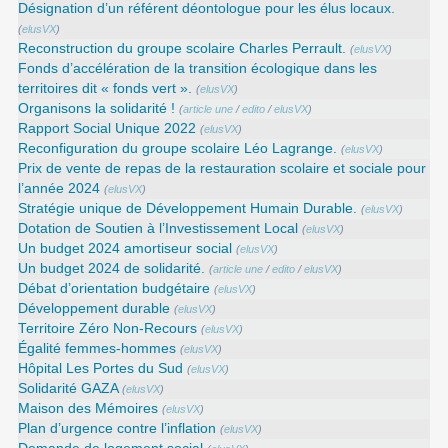
Désignation d’un référent déontologue pour les élus locaux.
(
elusVX
)
Reconstruction du groupe scolaire Charles Perrault.
(
elusVX
)
Fonds d’accélération de la transition écologique dans les
territoires dit « fonds vert ».
(
elusVX
)
Organisons la solidarité !
(
article une
/
edito
/
elusVX
)
Rapport Social Unique 2022
(
elusVX
)
Reconfiguration du groupe scolaire Léo Lagrange.
(
elusVX
)
Prix de vente de repas de la restauration scolaire et sociale pour
l’année 2024
(
elusVX
)
Stratégie unique de Développement Humain Durable.
(
elusVX
)
Dotation de Soutien à l’Investissement Local
(
elusVX
)
Un budget 2024 amortiseur social
(
elusVX
)
Un budget 2024 de solidarité.
(
article une
/
edito
/
elusVX
)
Débat d’orientation budgétaire
(
elusVX
)
Développement durable
(
elusVX
)
Territoire Zéro Non-Recours
(
elusVX
)
Égalité femmes-hommes
(
elusVX
)
Hôpital Les Portes du Sud
(
elusVX
)
Solidarité GAZA
(
elusVX
)
Maison des Mémoires
(
elusVX
)
Plan d’urgence contre l’inflation
(
elusVX
)