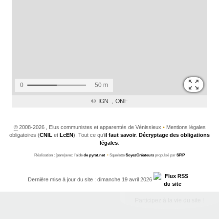
©
2008-2026 , Elus communistes et apparentés de Vénissieux
•
Mentions légales
obligatoires (
CNIL
et
LcEN
). Tout ce qu’
il faut savoir
.
Décryptage des obligations
légales
.
Réalisation : [pam|avec l’aide
de pyrat.net
•
Squelette
SoyezCréateurs
propulsé par
SPIP
Dernière mise à jour du site : dimanche 19 avril 2026
Participez à la vie du site !