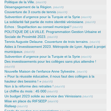
Politique de la Ville.
(
elusVX
)
Désengagement de la Région.
(
elusVX
)
Couverture de 3 courts de tennis
(
elusVX
)
Subvention d’urgence pour la Turquie et la Syrie
(
elusVX
)
La solidarité fait partie de notre identité vénissiane.
(
elusVX
)
Echos : Stupéfaction au conseil municipal !
(
elusVX
)
POLITIQUE DE LA VILLE. Programmation Gestion Urbaine et
Sociale de Proximité 2023.
(
elusVX
)
Tennis Auguste Delaune. Couverture de trois terrains.
(
elusVX
)
Aides à l’investissement 2023. Métropole de Lyon. Appel à projet
municipaux.
(
elusVX
)
Subvention d’urgence pour la Turquie et la Syrie
(
elusVX
)
Des investissements pour les collèges sans plus attendre !
(
elusVX
)
Nouvelle Maison de l’enfance Anne Sylvestre.
(
elusVX
)
« Pour la réussite éducative, il nous faut des collèges à la
hauteur des besoins ! »
(
elusVX
)
Non à la réforme des retraites !
(
elusVX
)
Le chiffre du mois : 45 000
(
elusVX
)
Un budget 2023 solide au service des Vénissians
(
elusVX
)
Mise en place du RIFSEEP
(
elusVX
)
Risfeep
(
elusVX
)