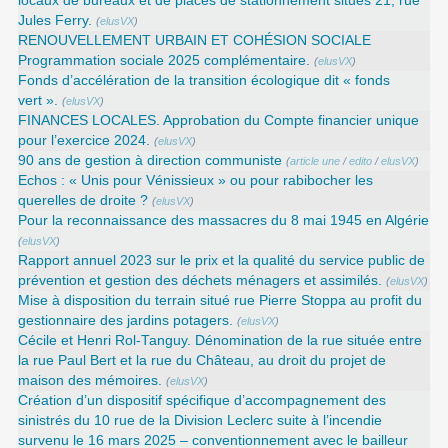
locaux de bureaux et de places de stationnement situés 21, rue
Jules Ferry.
(
elusVX
)
RENOUVELLEMENT URBAIN ET COHÉSION SOCIALE
Programmation sociale 2025 complémentaire.
(
elusVX
)
Fonds d’accélération de la transition écologique dit « fonds
vert ».
(
elusVX
)
FINANCES LOCALES. Approbation du Compte financier unique
pour l’exercice 2024.
(
elusVX
)
90 ans de gestion à direction communiste
(
article une
/
edito
/
elusVX
)
Echos : « Unis pour Vénissieux » ou pour rabibocher les
querelles de droite ?
(
elusVX
)
Pour la reconnaissance des massacres du 8 mai 1945 en Algérie
(
elusVX
)
Rapport annuel 2023 sur le prix et la qualité du service public de
prévention et gestion des déchets ménagers et assimilés.
(
elusVX
)
Mise à disposition du terrain situé rue Pierre Stoppa au profit du
gestionnaire des jardins potagers.
(
elusVX
)
Cécile et Henri Rol-Tanguy. Dénomination de la rue située entre
la rue Paul Bert et la rue du Château, au droit du projet de
maison des mémoires.
(
elusVX
)
Création d’un dispositif spécifique d’accompagnement des
sinistrés du 10 rue de la Division Leclerc suite à l’incendie
survenu le 16 mars 2025 – conventionnement avec le bailleur