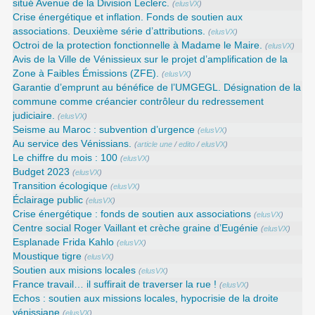
situé Avenue de la Division Leclerc.
(
elusVX
)
Crise énergétique et inflation. Fonds de soutien aux
associations. Deuxième série d’attributions.
(
elusVX
)
Octroi de la protection fonctionnelle à Madame le Maire.
(
elusVX
)
Avis de la Ville de Vénissieux sur le projet d’amplification de la
Zone à Faibles Émissions (ZFE).
(
elusVX
)
Garantie d’emprunt au bénéfice de l’UMGEGL. Désignation de la
commune comme créancier contrôleur du redressement
judiciaire.
(
elusVX
)
Seisme au Maroc : subvention d’urgence
(
elusVX
)
Au service des Vénissians.
(
article une
/
edito
/
elusVX
)
Le chiffre du mois : 100
(
elusVX
)
Budget 2023
(
elusVX
)
Transition écologique
(
elusVX
)
Éclairage public
(
elusVX
)
Crise énergétique : fonds de soutien aux associations
(
elusVX
)
Centre social Roger Vaillant et crèche graine d’Eugénie
(
elusVX
)
Esplanade Frida Kahlo
(
elusVX
)
Moustique tigre
(
elusVX
)
Soutien aux misions locales
(
elusVX
)
France travail… il suffirait de traverser la rue !
(
elusVX
)
Echos : soutien aux missions locales, hypocrisie de la droite
vénissiane
(
elusVX
)