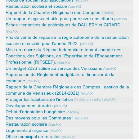
Fonds de soutien aux associations
(
elusVX
)
Restauration scolaire et sociale
(
elusVX
)
Rapport de la Chambre Régionale des Comptes
(
elusVX
)
Un rapport élogieux et utile pour poursuivre nos efforts
(
elusVX
)
Echos : tentatives de polémiques de DALLERY et GIRARD
(
elusVX
)
Prix de vente de repas de la régie autonome de la restauration
scolaire et sociale pour l’année 2023.
(
elusVX
)
Mise en œuvre du Régime Indemnitaire tenant compte des
Fonctions, des Sujétions, de l’Expertise et de l’Engagement
Professionnel (RIFSEEP).
(
elusVX
)
Un budget 2023 solide au service des Vénissians
(
elusVX
)
Approbation du Règlement budgétaire et financier de la
commune.
(
elusVX
)
Rapport de la Chambre Régionale des Comptes : gestion de la
commune de Vénissieux (2014-2021)
(
elusVX
)
Protéger les habitants de l’inflation
(
article une
/
edito
/
elusVX
)
Développement durable
(
elusVX
)
Débat d’orientation budgétaire
(
elusVX
)
Des moyens pour les Communes !
(
elusVX
)
Restauration scolaire
(
elusVX
)
Logements d’urgence
(
elusVX
)
Office municipal de retraités
(
elusVX
)