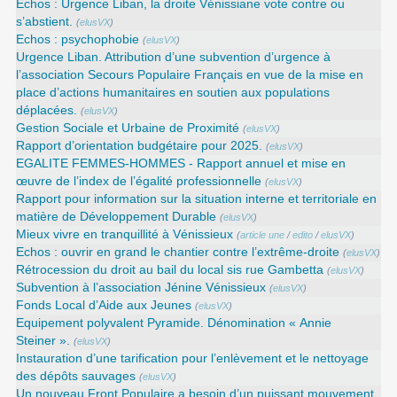
Echos : Urgence Liban, la droite Vénissiane vote contre ou
s’abstient.
(
elusVX
)
Echos : psychophobie
(
elusVX
)
Urgence Liban. Attribution d’une subvention d’urgence à
l’association Secours Populaire Français en vue de la mise en
place d’actions humanitaires en soutien aux populations
déplacées.
(
elusVX
)
Gestion Sociale et Urbaine de Proximité
(
elusVX
)
Rapport d’orientation budgétaire pour 2025.
(
elusVX
)
EGALITE FEMMES-HOMMES - Rapport annuel et mise en
œuvre de l’index de l’égalité professionnelle
(
elusVX
)
Rapport pour information sur la situation interne et territoriale en
matière de Développement Durable
(
elusVX
)
Mieux vivre en tranquillité à Vénissieux
(
article une
/
edito
/
elusVX
)
Echos : ouvrir en grand le chantier contre l’extrême-droite
(
elusVX
)
Rétrocession du droit au bail du local sis rue Gambetta
(
elusVX
)
Subvention à l’association Jénine Vénissieux
(
elusVX
)
Fonds Local d’Aide aux Jeunes
(
elusVX
)
Equipement polyvalent Pyramide. Dénomination « Annie
Steiner ».
(
elusVX
)
Instauration d’une tarification pour l’enlèvement et le nettoyage
des dépôts sauvages
(
elusVX
)
Un nouveau Front Populaire a besoin d’un puissant mouvement