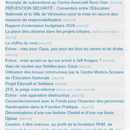
Acompte de subventions au Centre Associatif Boris Vian.
(
elusVX
)
PRÉVENTION SÉCURITÉ - Convention entre l’Éducation
Nationale et la Ville de Vénissieux pour la mise en œuvre des
mesures de responsabilisation.
(
elusVX
)
Rapport d’orientation budgétaire 2026
(
elusVX
)
La place des citoyens dans les projets urbains.
(
article une
/
edito
/
elusVX
)
Le chiffre du mois
(
elusVX
)
Echos : vœu pour Gaza, pas pour les élus du centre et de droite.
(
elusVX
)
Echos : mais qu’est-ce qui est arrivé à Jeff Ariagno ?
(
elusVX
)
Vœu de soutien aux flottilles pour Gaza
(
elusVX
)
Utilisation des locaux communaux par le Centre Médico-Scolaire
de l’Éducation Nationale.
(
elusVX
)
Projet Educatif et Solidaire
(
elusVX
)
ZFE, le piège s’est refermé
(
article une
/
edito
/
elusVX
)
Echos : une opposition destructrice.
(
elusVX
)
Conventionnement avec le Fonds pour l’Insertion des personnes
Handicapées dans la Fonction Publique .
(
elusVX
)
Dénominations d’une rue Andrée Chedid et d’une rue Assia
Djebar.
(
elusVX
)
Cession, à titre onéreux, au profit de la fondation RHM, de