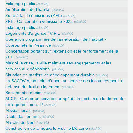
Éclairage public
(
elusVX
)
Amélioration de l’habitat
(
elusVX
)
Zone à faible émissions (ZFE)
(
elusVX
)
ZFE : Concertation vénissiane 2023
(
elusVX
)
Eclairage public
(
elusVX
)
Logements d’urgence / VIFIL
(
elusVX
)
Opération programmée de l’amélioration de l’habitat -
Copropriété la Pyramide
(
elusVX
)
Concertation portant sur l’extension et le renforcement de la
ZFE.
(
elusVX
)
Malgré la crise, la ville maintient ses engagements et les
services aux vénissians.
(
elusVX
)
Situation en matière de développement durable
(
elusVX
)
La SACOVIV, un point d’appui au service des locataires pour la
défense du droit au logement
(
elusVX
)
Boisements urbains
(
elusVX
)
AFCR : Garder un service partagé de la gestion de la demande
de logement social !
(
elusVX
)
Mission locale
(
elusVX
)
Droits des femmes
(
elusVX
)
Marché de Noël
(
elusVX
)
Construction de la nouvelle Piscine Delaune
(
elusVX
)