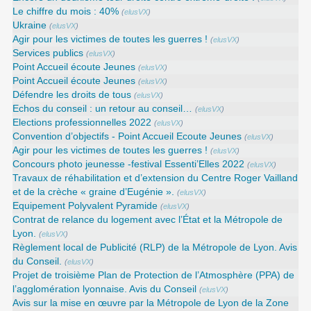
Le chiffre du mois : 40%
(
elusVX
)
Ukraine
(
elusVX
)
Agir pour les victimes de toutes les guerres !
(
elusVX
)
Services publics
(
elusVX
)
Point Accueil écoute Jeunes
(
elusVX
)
Point Accueil écoute Jeunes
(
elusVX
)
Défendre les droits de tous
(
elusVX
)
Echos du conseil : un retour au conseil…
(
elusVX
)
Elections professionnelles 2022
(
elusVX
)
Convention d’objectifs - Point Accueil Ecoute Jeunes
(
elusVX
)
Agir pour les victimes de toutes les guerres !
(
elusVX
)
Concours photo jeunesse -festival Essenti’Elles 2022
(
elusVX
)
Travaux de réhabilitation et d’extension du Centre Roger Vailland
et de la crèche « graine d’Eugénie ».
(
elusVX
)
Equipement Polyvalent Pyramide
(
elusVX
)
Contrat de relance du logement avec l’État et la Métropole de
Lyon.
(
elusVX
)
Règlement local de Publicité (RLP) de la Métropole de Lyon. Avis
du Conseil.
(
elusVX
)
Projet de troisième Plan de Protection de l’Atmosphère (PPA) de
l’agglomération lyonnaise. Avis du Conseil
(
elusVX
)
Avis sur la mise en œuvre par la Métropole de Lyon de la Zone