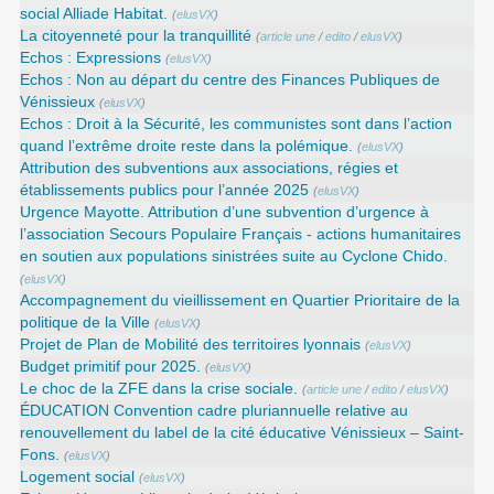
social Alliade Habitat.
(
elusVX
)
La citoyenneté pour la tranquillité
(
article une
/
edito
/
elusVX
)
Echos : Expressions
(
elusVX
)
Echos : Non au départ du centre des Finances Publiques de
Vénissieux
(
elusVX
)
Echos : Droit à la Sécurité, les communistes sont dans l’action
quand l’extrême droite reste dans la polémique.
(
elusVX
)
Attribution des subventions aux associations, régies et
établissements publics pour l’année 2025
(
elusVX
)
Urgence Mayotte. Attribution d’une subvention d’urgence à
l’association Secours Populaire Français - actions humanitaires
en soutien aux populations sinistrées suite au Cyclone Chido.
(
elusVX
)
Accompagnement du vieillissement en Quartier Prioritaire de la
politique de la Ville
(
elusVX
)
Projet de Plan de Mobilité des territoires lyonnais
(
elusVX
)
Budget primitif pour 2025.
(
elusVX
)
Le choc de la ZFE dans la crise sociale.
(
article une
/
edito
/
elusVX
)
ÉDUCATION Convention cadre pluriannuelle relative au
renouvellement du label de la cité éducative Vénissieux – Saint-
Fons.
(
elusVX
)
Logement social
(
elusVX
)