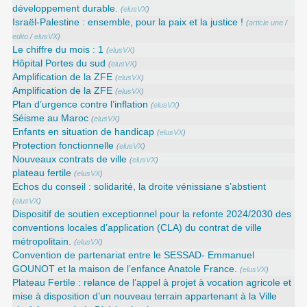
développement durable.
(
elusVX
)
Israël-Palestine : ensemble, pour la paix et la justice !
(
article une
/
edito
/
elusVX
)
Le chiffre du mois : 1
(
elusVX
)
Hôpital Portes du sud
(
elusVX
)
Amplification de la ZFE
(
elusVX
)
Amplification de la ZFE
(
elusVX
)
Plan d’urgence contre l’inflation
(
elusVX
)
Séisme au Maroc
(
elusVX
)
Enfants en situation de handicap
(
elusVX
)
Protection fonctionnelle
(
elusVX
)
Nouveaux contrats de ville
(
elusVX
)
plateau fertile
(
elusVX
)
Echos du conseil : solidarité, la droite vénissiane s’abstient
(
elusVX
)
Dispositif de soutien exceptionnel pour la refonte 2024/2030 des
conventions locales d’application (CLA) du contrat de ville
métropolitain.
(
elusVX
)
Convention de partenariat entre le SESSAD- Emmanuel
GOUNOT et la maison de l’enfance Anatole France.
(
elusVX
)
Plateau Fertile : relance de l’appel à projet à vocation agricole et
mise à disposition d’un nouveau terrain appartenant à la Ville