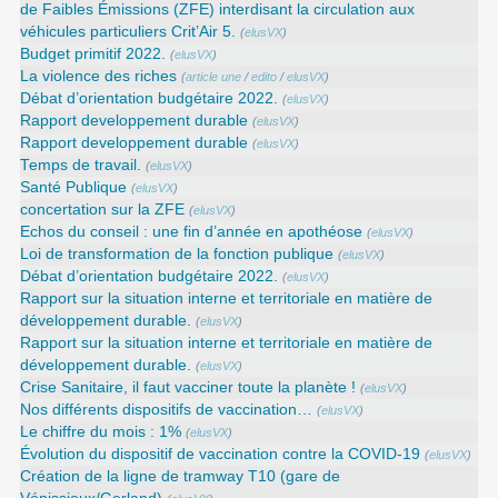
de Faibles Émissions (ZFE) interdisant la circulation aux
véhicules particuliers Crit’Air 5.
(
elusVX
)
Budget primitif 2022.
(
elusVX
)
La violence des riches
(
article une
/
edito
/
elusVX
)
Débat d’orientation budgétaire 2022.
(
elusVX
)
Rapport developpement durable
(
elusVX
)
Rapport developpement durable
(
elusVX
)
Temps de travail.
(
elusVX
)
Santé Publique
(
elusVX
)
concertation sur la ZFE
(
elusVX
)
Echos du conseil : une fin d’année en apothéose
(
elusVX
)
Loi de transformation de la fonction publique
(
elusVX
)
Débat d’orientation budgétaire 2022.
(
elusVX
)
Rapport sur la situation interne et territoriale en matière de
développement durable.
(
elusVX
)
Rapport sur la situation interne et territoriale en matière de
développement durable.
(
elusVX
)
Crise Sanitaire, il faut vacciner toute la planète !
(
elusVX
)
Nos différents dispositifs de vaccination…
(
elusVX
)
Le chiffre du mois : 1%
(
elusVX
)
Évolution du dispositif de vaccination contre la COVID-19
(
elusVX
)
Création de la ligne de tramway T10 (gare de