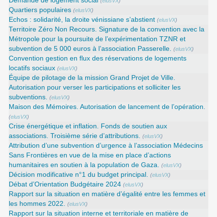
Demande de logement social
(
elusVX
)
Quartiers populaires
(
elusVX
)
Echos : solidarité, la droite vénissiane s’abstient
(
elusVX
)
Territoire Zéro Non Recours. Signature de la convention avec la
Métropole pour la poursuite de l’expérimentation TZNR et
subvention de 5 000 euros à l’association Passerelle.
(
elusVX
)
Convention gestion en flux des réservations de logements
locatifs sociaux
(
elusVX
)
Équipe de pilotage de la mission Grand Projet de Ville.
Autorisation pour verser les participations et solliciter les
subventions.
(
elusVX
)
Maison des Mémoires. Autorisation de lancement de l’opération.
(
elusVX
)
Crise énergétique et inflation. Fonds de soutien aux
associations. Troisième série d’attributions.
(
elusVX
)
Attribution d’une subvention d’urgence à l’association Médecins
Sans Frontières en vue de la mise en place d’actions
humanitaires en soutien à la population de Gaza.
(
elusVX
)
Décision modificative n°1 du budget principal.
(
elusVX
)
Débat d’Orientation Budgétaire 2024
(
elusVX
)
Rapport sur la situation en matière d’égalité entre les femmes et
les hommes 2022.
(
elusVX
)
Rapport sur la situation interne et territoriale en matière de