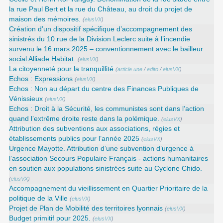
la rue Paul Bert et la rue du Château, au droit du projet de
maison des mémoires.
(
elusVX
)
Création d’un dispositif spécifique d’accompagnement des
sinistrés du 10 rue de la Division Leclerc suite à l’incendie
survenu le 16 mars 2025 – conventionnement avec le bailleur
social Alliade Habitat.
(
elusVX
)
La citoyenneté pour la tranquillité
(
article une
/
edito
/
elusVX
)
Echos : Expressions
(
elusVX
)
Echos : Non au départ du centre des Finances Publiques de
Vénissieux
(
elusVX
)
Echos : Droit à la Sécurité, les communistes sont dans l’action
quand l’extrême droite reste dans la polémique.
(
elusVX
)
Attribution des subventions aux associations, régies et
établissements publics pour l’année 2025
(
elusVX
)
Urgence Mayotte. Attribution d’une subvention d’urgence à
l’association Secours Populaire Français - actions humanitaires
en soutien aux populations sinistrées suite au Cyclone Chido.
(
elusVX
)
Accompagnement du vieillissement en Quartier Prioritaire de la
politique de la Ville
(
elusVX
)
Projet de Plan de Mobilité des territoires lyonnais
(
elusVX
)
Budget primitif pour 2025.
(
elusVX
)