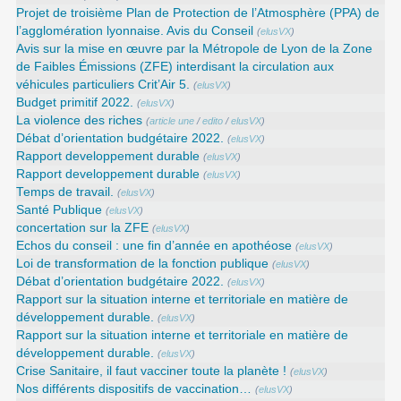
Projet de troisième Plan de Protection de l’Atmosphère (PPA) de
l’agglomération lyonnaise. Avis du Conseil
(
elusVX
)
Avis sur la mise en œuvre par la Métropole de Lyon de la Zone
de Faibles Émissions (ZFE) interdisant la circulation aux
véhicules particuliers Crit’Air 5.
(
elusVX
)
Budget primitif 2022.
(
elusVX
)
La violence des riches
(
article une
/
edito
/
elusVX
)
Débat d’orientation budgétaire 2022.
(
elusVX
)
Rapport developpement durable
(
elusVX
)
Rapport developpement durable
(
elusVX
)
Temps de travail.
(
elusVX
)
Santé Publique
(
elusVX
)
concertation sur la ZFE
(
elusVX
)
Echos du conseil : une fin d’année en apothéose
(
elusVX
)
Loi de transformation de la fonction publique
(
elusVX
)
Débat d’orientation budgétaire 2022.
(
elusVX
)
Rapport sur la situation interne et territoriale en matière de
développement durable.
(
elusVX
)
Rapport sur la situation interne et territoriale en matière de
développement durable.
(
elusVX
)
Crise Sanitaire, il faut vacciner toute la planète !
(
elusVX
)
Nos différents dispositifs de vaccination…
(
elusVX
)