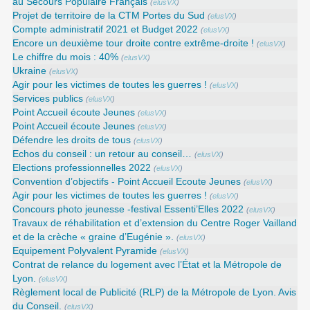
au Secours Populaire Français
(
elusVX
)
Projet de territoire de la CTM Portes du Sud
(
elusVX
)
Compte administratif 2021 et Budget 2022
(
elusVX
)
Encore un deuxième tour droite contre extrême-droite !
(
elusVX
)
Le chiffre du mois : 40%
(
elusVX
)
Ukraine
(
elusVX
)
Agir pour les victimes de toutes les guerres !
(
elusVX
)
Services publics
(
elusVX
)
Point Accueil écoute Jeunes
(
elusVX
)
Point Accueil écoute Jeunes
(
elusVX
)
Défendre les droits de tous
(
elusVX
)
Echos du conseil : un retour au conseil…
(
elusVX
)
Elections professionnelles 2022
(
elusVX
)
Convention d’objectifs - Point Accueil Ecoute Jeunes
(
elusVX
)
Agir pour les victimes de toutes les guerres !
(
elusVX
)
Concours photo jeunesse -festival Essenti’Elles 2022
(
elusVX
)
Travaux de réhabilitation et d’extension du Centre Roger Vailland
et de la crèche « graine d’Eugénie ».
(
elusVX
)
Equipement Polyvalent Pyramide
(
elusVX
)
Contrat de relance du logement avec l’État et la Métropole de
Lyon.
(
elusVX
)
Règlement local de Publicité (RLP) de la Métropole de Lyon. Avis
du Conseil.
(
elusVX
)