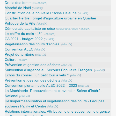
Droits des femmes
(
elusVX
)
Marché de Noël
(
elusVX
)
Construction de la nouvelle Piscine Delaune
(
elusVX
)
Quartier Fertile : projet d’agriculture urbaine en Quartier
Politique de la Ville
(
elusVX
)
Démocratie capitaliste en crise
(
article une
/
edito
/
elusVX
)
er
Le chiffre du mois : 1
!
(
elusVX
)
CA 2021 - budget 2022
(
elusVX
)
Végétalisation des cours d’écoles.
(
elusVX
)
Convention ALEC
(
elusVX
)
Projet de territoire
(
elusVX
)
Culture
(
elusVX
)
Prévention et gestion des déchets
(
elusVX
)
Subvention d’urgence au Secours Populaire Français.
(
elusVX
)
Echos du conseil : un petit tour à vélo ?
(
elusVX
)
Prévention et gestion des déchets
(
elusVX
)
Convention pluriannuelle ALEC 2022 – 2023
(
elusVX
)
La Machinerie. Renouvellement convention Scène d’Intérêt
National
(
elusVX
)
Désimperméabilisation et végétalisation des cours - Groupes
scolaires Parilly et Centre
(
elusVX
)
Relations internationales. Attribution d’une subvention d’urgence