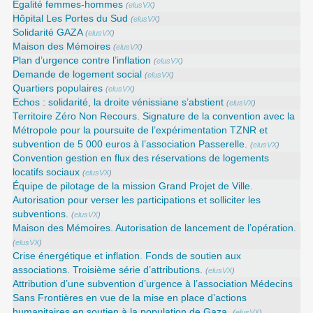
Égalité femmes-hommes
(
elusVX
)
Hôpital Les Portes du Sud
(
elusVX
)
Solidarité GAZA
(
elusVX
)
Maison des Mémoires
(
elusVX
)
Plan d’urgence contre l’inflation
(
elusVX
)
Demande de logement social
(
elusVX
)
Quartiers populaires
(
elusVX
)
Echos : solidarité, la droite vénissiane s’abstient
(
elusVX
)
Territoire Zéro Non Recours. Signature de la convention avec la
Métropole pour la poursuite de l’expérimentation TZNR et
subvention de 5 000 euros à l’association Passerelle.
(
elusVX
)
Convention gestion en flux des réservations de logements
locatifs sociaux
(
elusVX
)
Équipe de pilotage de la mission Grand Projet de Ville.
Autorisation pour verser les participations et solliciter les
subventions.
(
elusVX
)
Maison des Mémoires. Autorisation de lancement de l’opération.
(
elusVX
)
Crise énergétique et inflation. Fonds de soutien aux
associations. Troisième série d’attributions.
(
elusVX
)
Attribution d’une subvention d’urgence à l’association Médecins
Sans Frontières en vue de la mise en place d’actions
humanitaires en soutien à la population de Gaza.
(
elusVX
)