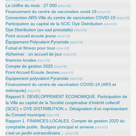
Le chiffre du mois : 27 000
(
elusVX
)
Financement du centre de vaccination covid-19
(
elusVX
)
Convention ARS‑Ville du centre de vaccination COVID‑19
(
elusVX
)
Participation au capital de la SCIC Oyé Distribution
(
elusVX
)
Oyé Distribution (ex-sad presstalis)
(
elusVX
)
Point accueil écoute jeune
(
elusVX
)
Équipement Polyvalent Pyramide
(
elusVX
)
Futsal et fitness pour tous
(
elusVX
)
Alzheimer : un accueil de jour
(
elusVX
)
finances locales
(
elusVX
)
Compte de gestion 2020
(
elusVX
)
Point Accueil Ecoute Jeunes
(
elusVX
)
Equipement polyvalent Pyramide
(
elusVX
)
Financement du centre de vaccination COVID-19 (ARS et
métropole)
(
elusVX
)
Rapport 5. DEVELOPPEMENT ECONOMIQUE. Participation de
la Ville au capital de la Société coopérative d’intérêt collectif
(SCIC) « OYE DISTRIBUTION ». Désignation d’un représentant
du Conseil municipal
(
elusVX
)
Rapport 1. FINANCES LOCALES. Compte de gestion 2020 du
comptable public. Budgets principal et annexe
(
elusVX
)
c’est un jardin extraordinaire…
(
elusVX
)