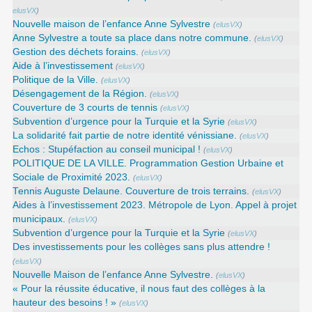
elusVX
)
Nouvelle maison de l’enfance Anne Sylvestre
(
elusVX
)
Anne Sylvestre a toute sa place dans notre commune.
(
elusVX
)
Gestion des déchets forains.
(
elusVX
)
Aide à l’investissement
(
elusVX
)
Politique de la Ville.
(
elusVX
)
Désengagement de la Région.
(
elusVX
)
Couverture de 3 courts de tennis
(
elusVX
)
Subvention d’urgence pour la Turquie et la Syrie
(
elusVX
)
La solidarité fait partie de notre identité vénissiane.
(
elusVX
)
Echos : Stupéfaction au conseil municipal !
(
elusVX
)
POLITIQUE DE LA VILLE. Programmation Gestion Urbaine et
Sociale de Proximité 2023.
(
elusVX
)
Tennis Auguste Delaune. Couverture de trois terrains.
(
elusVX
)
Aides à l’investissement 2023. Métropole de Lyon. Appel à projet
municipaux.
(
elusVX
)
Subvention d’urgence pour la Turquie et la Syrie
(
elusVX
)
Des investissements pour les collèges sans plus attendre !
(
elusVX
)
Nouvelle Maison de l’enfance Anne Sylvestre.
(
elusVX
)
« Pour la réussite éducative, il nous faut des collèges à la
hauteur des besoins ! »
(
elusVX
)