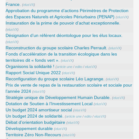
France.
(
elusVX
)
Approbation du programme d’actions Périmètres de Protection
des Espaces Naturels et Agricoles Périurbains (PENAP)
(
elusVX
)
Instauration de la prime de pouvoir d’achat exceptionnelle.
(
elusVX
)
Désignation d’un référent déontologue pour les élus locaux.
(
elusVX
)
Reconstruction du groupe scolaire Charles Perrault.
(
elusVX
)
Fonds d’accélération de la transition écologique dans les
territoires dit « fonds vert ».
(
elusVX
)
Organisons la solidarité !
(
article une
/
edito
/
elusVX
)
Rapport Social Unique 2022
(
elusVX
)
Reconfiguration du groupe scolaire Léo Lagrange.
(
elusVX
)
Prix de vente de repas de la restauration scolaire et sociale pour
l’année 2024
(
elusVX
)
Stratégie unique de Développement Humain Durable.
(
elusVX
)
Dotation de Soutien à l’Investissement Local
(
elusVX
)
Un budget 2024 amortiseur social
(
elusVX
)
Un budget 2024 de solidarité.
(
article une
/
edito
/
elusVX
)
Débat d’orientation budgétaire
(
elusVX
)
Développement durable
(
elusVX
)
Territoire Zéro Non-Recours
(
elusVX
)