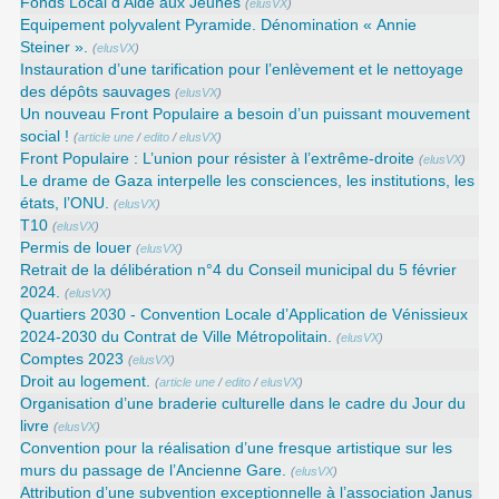
Fonds Local d’Aide aux Jeunes
(
elusVX
)
Equipement polyvalent Pyramide. Dénomination « Annie
Steiner ».
(
elusVX
)
Instauration d’une tarification pour l’enlèvement et le nettoyage
des dépôts sauvages
(
elusVX
)
Un nouveau Front Populaire a besoin d’un puissant mouvement
social !
(
article une
/
edito
/
elusVX
)
Front Populaire : L’union pour résister à l’extrême-droite
(
elusVX
)
Le drame de Gaza interpelle les consciences, les institutions, les
états, l’ONU.
(
elusVX
)
T10
(
elusVX
)
Permis de louer
(
elusVX
)
Retrait de la délibération n°4 du Conseil municipal du 5 février
2024.
(
elusVX
)
Quartiers 2030 - Convention Locale d’Application de Vénissieux
2024-2030 du Contrat de Ville Métropolitain.
(
elusVX
)
Comptes 2023
(
elusVX
)
Droit au logement.
(
article une
/
edito
/
elusVX
)
Organisation d’une braderie culturelle dans le cadre du Jour du
livre
(
elusVX
)
Convention pour la réalisation d’une fresque artistique sur les
murs du passage de l’Ancienne Gare.
(
elusVX
)
Attribution d’une subvention exceptionnelle à l’association Janus