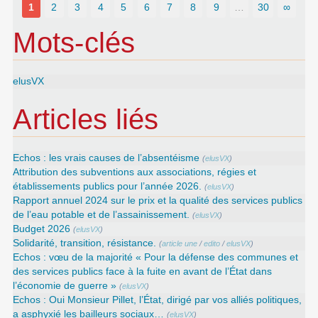
1
2
3
4
5
6
7
8
9
…
30
∞
Mots-clés
elusVX
Articles liés
Echos : les vrais causes de l’absentéisme
(
elusVX
)
Attribution des subventions aux associations, régies et
établissements publics pour l’année 2026.
(
elusVX
)
Rapport annuel 2024 sur le prix et la qualité des services publics
de l’eau potable et de l’assainissement.
(
elusVX
)
Budget 2026
(
elusVX
)
Solidarité, transition, résistance.
(
article une
/
edito
/
elusVX
)
Echos : vœu de la majorité « Pour la défense des communes et
des services publics face à la fuite en avant de l’État dans
l’économie de guerre »
(
elusVX
)
Echos : Oui Monsieur Pillet, l’État, dirigé par vos alliés politiques,
a asphyxié les bailleurs sociaux…
(
elusVX
)