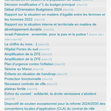
Décision modificative n°1 du budget principal.
(
elusVX
)
Débat d’Orientation Budgétaire 2024
(
elusVX
)
Rapport sur la situation en matière d’égalité entre les femmes et
les hommes 2022.
(
elusVX
)
Rapport sur la situation interne et territoriale en matière de
développement durable.
(
elusVX
)
Israël-Palestine : ensemble, pour la paix et la justice !
(
article une
/
edito
/
elusVX
)
Le chiffre du mois : 1
(
elusVX
)
Hôpital Portes du sud
(
elusVX
)
Amplification de la ZFE
(
elusVX
)
Amplification de la ZFE
(
elusVX
)
Plan d’urgence contre l’inflation
(
elusVX
)
Séisme au Maroc
(
elusVX
)
Enfants en situation de handicap
(
elusVX
)
Protection fonctionnelle
(
elusVX
)
Nouveaux contrats de ville
(
elusVX
)
plateau fertile
(
elusVX
)
Echos du conseil : solidarité, la droite vénissiane s’abstient
(
elusVX
)
Dispositif de soutien exceptionnel pour la refonte 2024/2030 des
conventions locales d’application (CLA) du contrat de ville