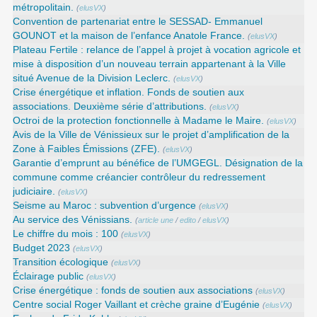
métropolitain.
(
elusVX
)
Convention de partenariat entre le SESSAD- Emmanuel
GOUNOT et la maison de l’enfance Anatole France.
(
elusVX
)
Plateau Fertile : relance de l’appel à projet à vocation agricole et
mise à disposition d’un nouveau terrain appartenant à la Ville
situé Avenue de la Division Leclerc.
(
elusVX
)
Crise énergétique et inflation. Fonds de soutien aux
associations. Deuxième série d’attributions.
(
elusVX
)
Octroi de la protection fonctionnelle à Madame le Maire.
(
elusVX
)
Avis de la Ville de Vénissieux sur le projet d’amplification de la
Zone à Faibles Émissions (ZFE).
(
elusVX
)
Garantie d’emprunt au bénéfice de l’UMGEGL. Désignation de la
commune comme créancier contrôleur du redressement
judiciaire.
(
elusVX
)
Seisme au Maroc : subvention d’urgence
(
elusVX
)
Au service des Vénissians.
(
article une
/
edito
/
elusVX
)
Le chiffre du mois : 100
(
elusVX
)
Budget 2023
(
elusVX
)
Transition écologique
(
elusVX
)
Éclairage public
(
elusVX
)
Crise énergétique : fonds de soutien aux associations
(
elusVX
)
Centre social Roger Vaillant et crèche graine d’Eugénie
(
elusVX
)