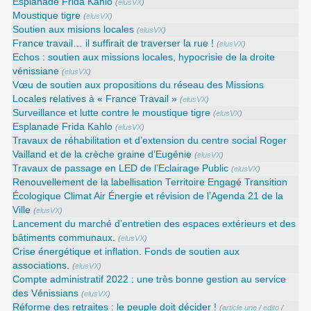
Esplanade Frida Kahlo
(
elusVX
)
Moustique tigre
(
elusVX
)
Soutien aux misions locales
(
elusVX
)
France travail… il suffirait de traverser la rue !
(
elusVX
)
Echos : soutien aux missions locales, hypocrisie de la droite
vénissiane
(
elusVX
)
Vœu de soutien aux propositions du réseau des Missions
Locales relatives à « France Travail »
(
elusVX
)
Surveillance et lutte contre le moustique tigre
(
elusVX
)
Esplanade Frida Kahlo
(
elusVX
)
Travaux de réhabilitation et d’extension du centre social Roger
Vailland et de la crèche graine d’Eugénie
(
elusVX
)
Travaux de passage en LED de l’Eclairage Public
(
elusVX
)
Renouvellement de la labellisation Territoire Engagé Transition
Écologique Climat Air Énergie et révision de l’Agenda 21 de la
Ville
(
elusVX
)
Lancement du marché d’entretien des espaces extérieurs et des
bâtiments communaux.
(
elusVX
)
Crise énergétique et inflation. Fonds de soutien aux
associations.
(
elusVX
)
Compte administratif 2022 : une très bonne gestion au service
des Vénissians
(
elusVX
)
Réforme des retraites : le peuple doit décider !
(
article une
/
edito
/