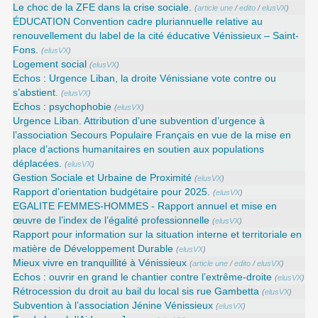
Le choc de la ZFE dans la crise sociale.
(
article une
/
edito
/
elusVX
)
ÉDUCATION Convention cadre pluriannuelle relative au
renouvellement du label de la cité éducative Vénissieux – Saint-
Fons.
(
elusVX
)
Logement social
(
elusVX
)
Echos : Urgence Liban, la droite Vénissiane vote contre ou
s’abstient.
(
elusVX
)
Echos : psychophobie
(
elusVX
)
Urgence Liban. Attribution d’une subvention d’urgence à
l’association Secours Populaire Français en vue de la mise en
place d’actions humanitaires en soutien aux populations
déplacées.
(
elusVX
)
Gestion Sociale et Urbaine de Proximité
(
elusVX
)
Rapport d’orientation budgétaire pour 2025.
(
elusVX
)
EGALITE FEMMES-HOMMES - Rapport annuel et mise en
œuvre de l’index de l’égalité professionnelle
(
elusVX
)
Rapport pour information sur la situation interne et territoriale en
matière de Développement Durable
(
elusVX
)
Mieux vivre en tranquillité à Vénissieux
(
article une
/
edito
/
elusVX
)
Echos : ouvrir en grand le chantier contre l’extrême-droite
(
elusVX
)
Rétrocession du droit au bail du local sis rue Gambetta
(
elusVX
)
Subvention à l’association Jénine Vénissieux
(
elusVX
)