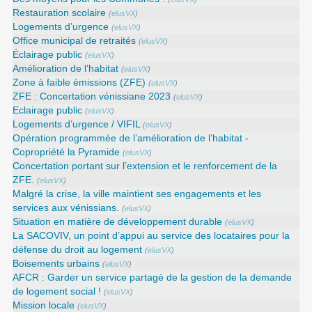
Restauration scolaire
(
elusVX
)
Logements d’urgence
(
elusVX
)
Office municipal de retraités
(
elusVX
)
Éclairage public
(
elusVX
)
Amélioration de l’habitat
(
elusVX
)
Zone à faible émissions (ZFE)
(
elusVX
)
ZFE : Concertation vénissiane 2023
(
elusVX
)
Eclairage public
(
elusVX
)
Logements d’urgence / VIFIL
(
elusVX
)
Opération programmée de l’amélioration de l’habitat -
Copropriété la Pyramide
(
elusVX
)
Concertation portant sur l’extension et le renforcement de la
ZFE.
(
elusVX
)
Malgré la crise, la ville maintient ses engagements et les
services aux vénissians.
(
elusVX
)
Situation en matière de développement durable
(
elusVX
)
La SACOVIV, un point d’appui au service des locataires pour la
défense du droit au logement
(
elusVX
)
Boisements urbains
(
elusVX
)
AFCR : Garder un service partagé de la gestion de la demande
de logement social !
(
elusVX
)
Mission locale
(
elusVX
)