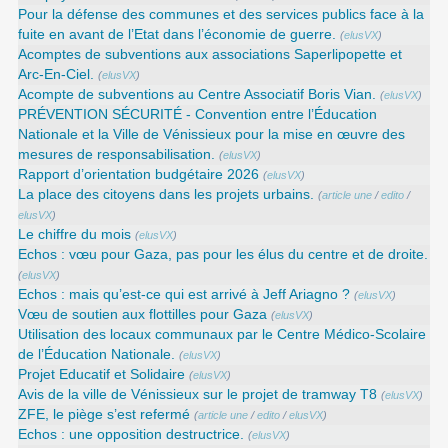
Pour la défense des communes et des services publics face à la
fuite en avant de l’Etat dans l’économie de guerre.
(
elusVX
)
Acomptes de subventions aux associations Saperlipopette et
Arc-En-Ciel.
(
elusVX
)
Acompte de subventions au Centre Associatif Boris Vian.
(
elusVX
)
PRÉVENTION SÉCURITÉ - Convention entre l’Éducation
Nationale et la Ville de Vénissieux pour la mise en œuvre des
mesures de responsabilisation.
(
elusVX
)
Rapport d’orientation budgétaire 2026
(
elusVX
)
La place des citoyens dans les projets urbains.
(
article une
/
edito
/
elusVX
)
Le chiffre du mois
(
elusVX
)
Echos : vœu pour Gaza, pas pour les élus du centre et de droite.
(
elusVX
)
Echos : mais qu’est-ce qui est arrivé à Jeff Ariagno ?
(
elusVX
)
Vœu de soutien aux flottilles pour Gaza
(
elusVX
)
Utilisation des locaux communaux par le Centre Médico-Scolaire
de l’Éducation Nationale.
(
elusVX
)
Projet Educatif et Solidaire
(
elusVX
)
Avis de la ville de Vénissieux sur le projet de tramway T8
(
elusVX
)
ZFE, le piège s’est refermé
(
article une
/
edito
/
elusVX
)
Echos : une opposition destructrice.
(
elusVX
)