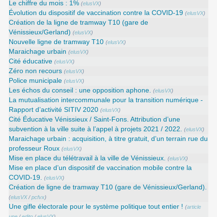
Le chiffre du mois : 1%
(
elusVX
)
Évolution du dispositif de vaccination contre la COVID-19
(
elusVX
)
Création de la ligne de tramway T10 (gare de
Vénissieux/Gerland)
(
elusVX
)
Nouvelle ligne de tramway T10
(
elusVX
)
Maraichage urbain
(
elusVX
)
Cité éducative
(
elusVX
)
Zéro non recours
(
elusVX
)
Police municipale
(
elusVX
)
Les échos du conseil : une opposition aphone.
(
elusVX
)
La mutualisation intercommunale pour la transition numérique -
Rapport d’activité SITIV 2020
(
elusVX
)
Cité Éducative Vénissieux / Saint-Fons. Attribution d’une
subvention à la ville suite à l’appel à projets 2021 / 2022.
(
elusVX
)
Maraichage urbain : acquisition, à titre gratuit, d’un terrain rue du
professeur Roux
(
elusVX
)
Mise en place du télétravail à la ville de Vénissieux.
(
elusVX
)
Mise en place d’un dispositif de vaccination mobile contre la
COVID-19.
(
elusVX
)
Création de ligne de tramway T10 (gare de Vénissieux/Gerland).
(
elusVX
/
pcfvx
)
Une gifle électorale pour le système politique tout entier !
(
article
une
/
edito
/
elusVX
)