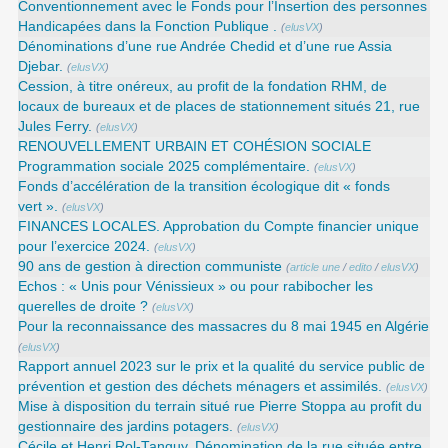
Conventionnement avec le Fonds pour l’Insertion des personnes
Handicapées dans la Fonction Publique .
(
elusVX
)
Dénominations d’une rue Andrée Chedid et d’une rue Assia
Djebar.
(
elusVX
)
Cession, à titre onéreux, au profit de la fondation RHM, de
locaux de bureaux et de places de stationnement situés 21, rue
Jules Ferry.
(
elusVX
)
RENOUVELLEMENT URBAIN ET COHÉSION SOCIALE
Programmation sociale 2025 complémentaire.
(
elusVX
)
Fonds d’accélération de la transition écologique dit « fonds
vert ».
(
elusVX
)
FINANCES LOCALES. Approbation du Compte financier unique
pour l’exercice 2024.
(
elusVX
)
90 ans de gestion à direction communiste
(
article une
/
edito
/
elusVX
)
Echos : « Unis pour Vénissieux » ou pour rabibocher les
querelles de droite ?
(
elusVX
)
Pour la reconnaissance des massacres du 8 mai 1945 en Algérie
(
elusVX
)
Rapport annuel 2023 sur le prix et la qualité du service public de
prévention et gestion des déchets ménagers et assimilés.
(
elusVX
)
Mise à disposition du terrain situé rue Pierre Stoppa au profit du
gestionnaire des jardins potagers.
(
elusVX
)
Cécile et Henri Rol-Tanguy. Dénomination de la rue située entre