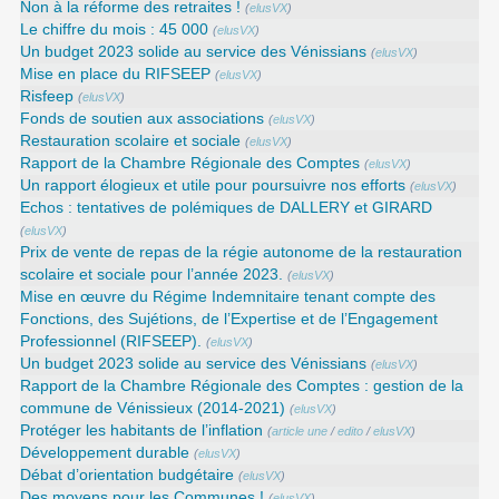
Non à la réforme des retraites !
(
elusVX
)
Le chiffre du mois : 45 000
(
elusVX
)
Un budget 2023 solide au service des Vénissians
(
elusVX
)
Mise en place du RIFSEEP
(
elusVX
)
Risfeep
(
elusVX
)
Fonds de soutien aux associations
(
elusVX
)
Restauration scolaire et sociale
(
elusVX
)
Rapport de la Chambre Régionale des Comptes
(
elusVX
)
Un rapport élogieux et utile pour poursuivre nos efforts
(
elusVX
)
Echos : tentatives de polémiques de DALLERY et GIRARD
(
elusVX
)
Prix de vente de repas de la régie autonome de la restauration
scolaire et sociale pour l’année 2023.
(
elusVX
)
Mise en œuvre du Régime Indemnitaire tenant compte des
Fonctions, des Sujétions, de l’Expertise et de l’Engagement
Professionnel (RIFSEEP).
(
elusVX
)
Un budget 2023 solide au service des Vénissians
(
elusVX
)
Rapport de la Chambre Régionale des Comptes : gestion de la
commune de Vénissieux (2014-2021)
(
elusVX
)
Protéger les habitants de l’inflation
(
article une
/
edito
/
elusVX
)
Développement durable
(
elusVX
)
Débat d’orientation budgétaire
(
elusVX
)
Des moyens pour les Communes !
(
elusVX
)