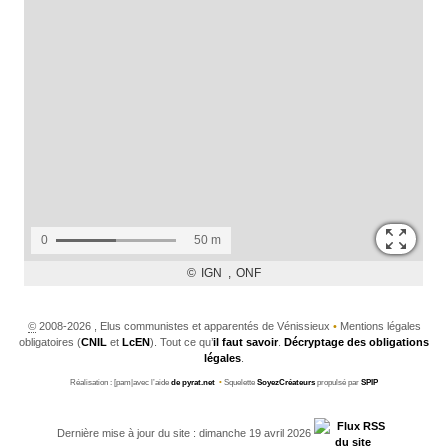
©
2008-2026 , Elus communistes et apparentés de Vénissieux
•
Mentions légales
obligatoires (
CNIL
et
LcEN
). Tout ce qu’
il faut savoir
.
Décryptage des obligations
légales
.
Réalisation : [pam|avec l’aide
de pyrat.net
•
Squelette
SoyezCréateurs
propulsé par
SPIP
Dernière mise à jour du site : dimanche 19 avril 2026