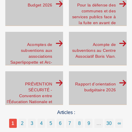
Budget 2026
Pour la défense des
communes et des
services publics face à
la fuite en avant de
l’Etat dans l’économie
de guerre.
Acomptes de
Acompte de
subventions aux
subventions au Centre
associations
Associatif Boris Vian.
Saperlipopette et Arc-
En-Ciel.
PRÉVENTION
Rapport d’orientation
SÉCURITÉ -
budgétaire 2026
Convention entre
l’Éducation Nationale et
la Ville de Vénissieux
Articles :
pour la mise en œuvre
des mesures de
1
2
3
4
5
6
7
8
9
…
30
∞
responsabilisation.