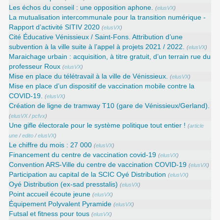
Les échos du conseil : une opposition aphone.
(
elusVX
)
La mutualisation intercommunale pour la transition numérique -
Rapport d’activité SITIV 2020
(
elusVX
)
Cité Éducative Vénissieux / Saint-Fons. Attribution d’une
subvention à la ville suite à l’appel à projets 2021 / 2022.
(
elusVX
)
Maraichage urbain : acquisition, à titre gratuit, d’un terrain rue du
professeur Roux
(
elusVX
)
Mise en place du télétravail à la ville de Vénissieux.
(
elusVX
)
Mise en place d’un dispositif de vaccination mobile contre la
COVID-19.
(
elusVX
)
Création de ligne de tramway T10 (gare de Vénissieux/Gerland).
(
elusVX
/
pcfvx
)
Une gifle électorale pour le système politique tout entier !
(
article
une
/
edito
/
elusVX
)
Le chiffre du mois : 27 000
(
elusVX
)
Financement du centre de vaccination covid-19
(
elusVX
)
Convention ARS‑Ville du centre de vaccination COVID‑19
(
elusVX
)
Participation au capital de la SCIC Oyé Distribution
(
elusVX
)
Oyé Distribution (ex-sad presstalis)
(
elusVX
)
Point accueil écoute jeune
(
elusVX
)
Équipement Polyvalent Pyramide
(
elusVX
)
Futsal et fitness pour tous
(
elusVX
)