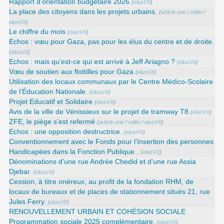
Rapport d’orientation budgétaire 2026
(
elusVX
)
La place des citoyens dans les projets urbains.
(
article une
/
edito
/
elusVX
)
Le chiffre du mois
(
elusVX
)
Echos : vœu pour Gaza, pas pour les élus du centre et de droite.
(
elusVX
)
Echos : mais qu’est-ce qui est arrivé à Jeff Ariagno ?
(
elusVX
)
Vœu de soutien aux flottilles pour Gaza
(
elusVX
)
Utilisation des locaux communaux par le Centre Médico-Scolaire
de l’Éducation Nationale.
(
elusVX
)
Projet Educatif et Solidaire
(
elusVX
)
Avis de la ville de Vénissieux sur le projet de tramway T8
(
elusVX
)
ZFE, le piège s’est refermé
(
article une
/
edito
/
elusVX
)
Echos : une opposition destructrice.
(
elusVX
)
Conventionnement avec le Fonds pour l’Insertion des personnes
Handicapées dans la Fonction Publique .
(
elusVX
)
Dénominations d’une rue Andrée Chedid et d’une rue Assia
Djebar.
(
elusVX
)
Cession, à titre onéreux, au profit de la fondation RHM, de
locaux de bureaux et de places de stationnement situés 21, rue
Jules Ferry.
(
elusVX
)
RENOUVELLEMENT URBAIN ET COHÉSION SOCIALE
Programmation sociale 2025 complémentaire.
(
elusVX
)