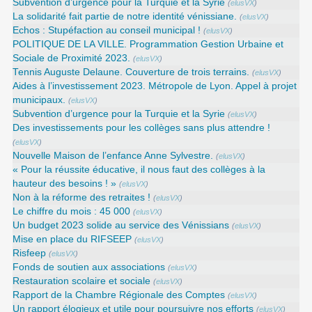
Subvention d’urgence pour la Turquie et la Syrie
(
elusVX
)
La solidarité fait partie de notre identité vénissiane.
(
elusVX
)
Echos : Stupéfaction au conseil municipal !
(
elusVX
)
POLITIQUE DE LA VILLE. Programmation Gestion Urbaine et
Sociale de Proximité 2023.
(
elusVX
)
Tennis Auguste Delaune. Couverture de trois terrains.
(
elusVX
)
Aides à l’investissement 2023. Métropole de Lyon. Appel à projet
municipaux.
(
elusVX
)
Subvention d’urgence pour la Turquie et la Syrie
(
elusVX
)
Des investissements pour les collèges sans plus attendre !
(
elusVX
)
Nouvelle Maison de l’enfance Anne Sylvestre.
(
elusVX
)
« Pour la réussite éducative, il nous faut des collèges à la
hauteur des besoins ! »
(
elusVX
)
Non à la réforme des retraites !
(
elusVX
)
Le chiffre du mois : 45 000
(
elusVX
)
Un budget 2023 solide au service des Vénissians
(
elusVX
)
Mise en place du RIFSEEP
(
elusVX
)
Risfeep
(
elusVX
)
Fonds de soutien aux associations
(
elusVX
)
Restauration scolaire et sociale
(
elusVX
)
Rapport de la Chambre Régionale des Comptes
(
elusVX
)
Un rapport élogieux et utile pour poursuivre nos efforts
(
elusVX
)