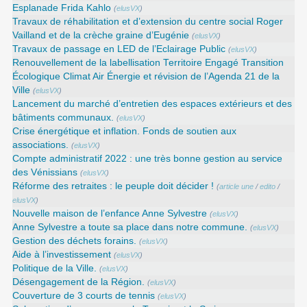
Esplanade Frida Kahlo
(
elusVX
)
Travaux de réhabilitation et d’extension du centre social Roger
Vailland et de la crèche graine d’Eugénie
(
elusVX
)
Travaux de passage en LED de l’Eclairage Public
(
elusVX
)
Renouvellement de la labellisation Territoire Engagé Transition
Écologique Climat Air Énergie et révision de l’Agenda 21 de la
Ville
(
elusVX
)
Lancement du marché d’entretien des espaces extérieurs et des
bâtiments communaux.
(
elusVX
)
Crise énergétique et inflation. Fonds de soutien aux
associations.
(
elusVX
)
Compte administratif 2022 : une très bonne gestion au service
des Vénissians
(
elusVX
)
Réforme des retraites : le peuple doit décider !
(
article une
/
edito
/
elusVX
)
Nouvelle maison de l’enfance Anne Sylvestre
(
elusVX
)
Anne Sylvestre a toute sa place dans notre commune.
(
elusVX
)
Gestion des déchets forains.
(
elusVX
)
Aide à l’investissement
(
elusVX
)
Politique de la Ville.
(
elusVX
)
Désengagement de la Région.
(
elusVX
)
Couverture de 3 courts de tennis
(
elusVX
)