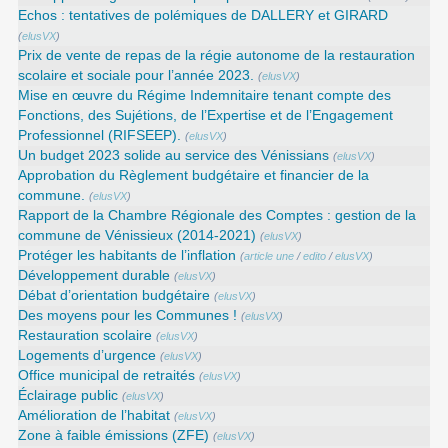
Echos : tentatives de polémiques de DALLERY et GIRARD
(
elusVX
)
Prix de vente de repas de la régie autonome de la restauration
scolaire et sociale pour l’année 2023.
(
elusVX
)
Mise en œuvre du Régime Indemnitaire tenant compte des
Fonctions, des Sujétions, de l’Expertise et de l’Engagement
Professionnel (RIFSEEP).
(
elusVX
)
Un budget 2023 solide au service des Vénissians
(
elusVX
)
Approbation du Règlement budgétaire et financier de la
commune.
(
elusVX
)
Rapport de la Chambre Régionale des Comptes : gestion de la
commune de Vénissieux (2014-2021)
(
elusVX
)
Protéger les habitants de l’inflation
(
article une
/
edito
/
elusVX
)
Développement durable
(
elusVX
)
Débat d’orientation budgétaire
(
elusVX
)
Des moyens pour les Communes !
(
elusVX
)
Restauration scolaire
(
elusVX
)
Logements d’urgence
(
elusVX
)
Office municipal de retraités
(
elusVX
)
Éclairage public
(
elusVX
)
Amélioration de l’habitat
(
elusVX
)
Zone à faible émissions (ZFE)
(
elusVX
)