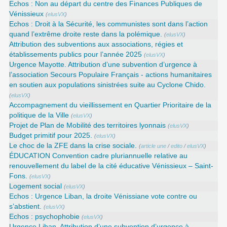
Echos : Non au départ du centre des Finances Publiques de
Vénissieux
(
elusVX
)
Echos : Droit à la Sécurité, les communistes sont dans l’action
quand l’extrême droite reste dans la polémique.
(
elusVX
)
Attribution des subventions aux associations, régies et
établissements publics pour l’année 2025
(
elusVX
)
Urgence Mayotte. Attribution d’une subvention d’urgence à
l’association Secours Populaire Français - actions humanitaires
en soutien aux populations sinistrées suite au Cyclone Chido.
(
elusVX
)
Accompagnement du vieillissement en Quartier Prioritaire de la
politique de la Ville
(
elusVX
)
Projet de Plan de Mobilité des territoires lyonnais
(
elusVX
)
Budget primitif pour 2025.
(
elusVX
)
Le choc de la ZFE dans la crise sociale.
(
article une
/
edito
/
elusVX
)
ÉDUCATION Convention cadre pluriannuelle relative au
renouvellement du label de la cité éducative Vénissieux – Saint-
Fons.
(
elusVX
)
Logement social
(
elusVX
)
Echos : Urgence Liban, la droite Vénissiane vote contre ou
s’abstient.
(
elusVX
)
Echos : psychophobie
(
elusVX
)
Urgence Liban. Attribution d’une subvention d’urgence à