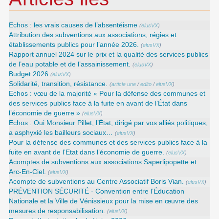
Echos : les vrais causes de l’absentéisme
(
elusVX
)
Attribution des subventions aux associations, régies et
établissements publics pour l’année 2026.
(
elusVX
)
Rapport annuel 2024 sur le prix et la qualité des services publics
de l’eau potable et de l’assainissement.
(
elusVX
)
Budget 2026
(
elusVX
)
Solidarité, transition, résistance.
(
article une
/
edito
/
elusVX
)
Echos : vœu de la majorité « Pour la défense des communes et
des services publics face à la fuite en avant de l’État dans
l’économie de guerre »
(
elusVX
)
Echos : Oui Monsieur Pillet, l’État, dirigé par vos alliés politiques,
a asphyxié les bailleurs sociaux…
(
elusVX
)
Pour la défense des communes et des services publics face à la
fuite en avant de l’Etat dans l’économie de guerre.
(
elusVX
)
Acomptes de subventions aux associations Saperlipopette et
Arc-En-Ciel.
(
elusVX
)
Acompte de subventions au Centre Associatif Boris Vian.
(
elusVX
)
PRÉVENTION SÉCURITÉ - Convention entre l’Éducation
Nationale et la Ville de Vénissieux pour la mise en œuvre des
mesures de responsabilisation.
(
elusVX
)