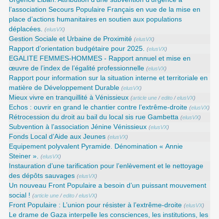
l’association Secours Populaire Français en vue de la mise en
place d’actions humanitaires en soutien aux populations
déplacées.
(
elusVX
)
Gestion Sociale et Urbaine de Proximité
(
elusVX
)
Rapport d’orientation budgétaire pour 2025.
(
elusVX
)
EGALITE FEMMES-HOMMES - Rapport annuel et mise en
œuvre de l’index de l’égalité professionnelle
(
elusVX
)
Rapport pour information sur la situation interne et territoriale en
matière de Développement Durable
(
elusVX
)
Mieux vivre en tranquillité à Vénissieux
(
article une
/
edito
/
elusVX
)
Echos : ouvrir en grand le chantier contre l’extrême-droite
(
elusVX
)
Rétrocession du droit au bail du local sis rue Gambetta
(
elusVX
)
Subvention à l’association Jénine Vénissieux
(
elusVX
)
Fonds Local d’Aide aux Jeunes
(
elusVX
)
Equipement polyvalent Pyramide. Dénomination « Annie
Steiner ».
(
elusVX
)
Instauration d’une tarification pour l’enlèvement et le nettoyage
des dépôts sauvages
(
elusVX
)
Un nouveau Front Populaire a besoin d’un puissant mouvement
social !
(
article une
/
edito
/
elusVX
)
Front Populaire : L’union pour résister à l’extrême-droite
(
elusVX
)
Le drame de Gaza interpelle les consciences, les institutions, les