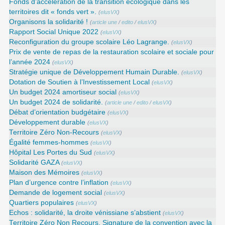
Fonds d’accélération de la transition écologique dans les
territoires dit « fonds vert ».
(
elusVX
)
Organisons la solidarité !
(
article une
/
edito
/
elusVX
)
Rapport Social Unique 2022
(
elusVX
)
Reconfiguration du groupe scolaire Léo Lagrange.
(
elusVX
)
Prix de vente de repas de la restauration scolaire et sociale pour
l’année 2024
(
elusVX
)
Stratégie unique de Développement Humain Durable.
(
elusVX
)
Dotation de Soutien à l’Investissement Local
(
elusVX
)
Un budget 2024 amortiseur social
(
elusVX
)
Un budget 2024 de solidarité.
(
article une
/
edito
/
elusVX
)
Débat d’orientation budgétaire
(
elusVX
)
Développement durable
(
elusVX
)
Territoire Zéro Non-Recours
(
elusVX
)
Égalité femmes-hommes
(
elusVX
)
Hôpital Les Portes du Sud
(
elusVX
)
Solidarité GAZA
(
elusVX
)
Maison des Mémoires
(
elusVX
)
Plan d’urgence contre l’inflation
(
elusVX
)
Demande de logement social
(
elusVX
)
Quartiers populaires
(
elusVX
)
Echos : solidarité, la droite vénissiane s’abstient
(
elusVX
)
Territoire Zéro Non Recours. Signature de la convention avec la