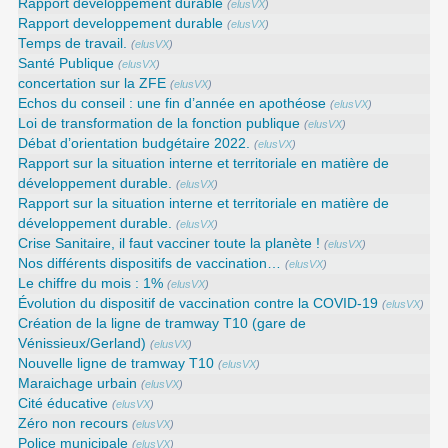
Rapport developpement durable
(
elusVX
)
Rapport developpement durable
(
elusVX
)
Temps de travail.
(
elusVX
)
Santé Publique
(
elusVX
)
concertation sur la ZFE
(
elusVX
)
Echos du conseil : une fin d’année en apothéose
(
elusVX
)
Loi de transformation de la fonction publique
(
elusVX
)
Débat d’orientation budgétaire 2022.
(
elusVX
)
Rapport sur la situation interne et territoriale en matière de
développement durable.
(
elusVX
)
Rapport sur la situation interne et territoriale en matière de
développement durable.
(
elusVX
)
Crise Sanitaire, il faut vacciner toute la planète !
(
elusVX
)
Nos différents dispositifs de vaccination…
(
elusVX
)
Le chiffre du mois : 1%
(
elusVX
)
Évolution du dispositif de vaccination contre la COVID-19
(
elusVX
)
Création de la ligne de tramway T10 (gare de
Vénissieux/Gerland)
(
elusVX
)
Nouvelle ligne de tramway T10
(
elusVX
)
Maraichage urbain
(
elusVX
)
Cité éducative
(
elusVX
)
Zéro non recours
(
elusVX
)
Police municipale
(
elusVX
)