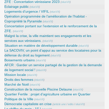
ZFE : Concertation vénissiane 2023
(
elusVX
)
Eclairage public
(
elusVX
)
Logements d’urgence / VIFIL
(
elusVX
)
Opération programmée de l’amélioration de l’habitat -
Copropriété la Pyramide
(
elusVX
)
Concertation portant sur l’extension et le renforcement de la
ZFE.
(
elusVX
)
Malgré la crise, la ville maintient ses engagements et les
services aux vénissians.
(
elusVX
)
Situation en matière de développement durable
(
elusVX
)
La SACOVIV, un point d’appui au service des locataires pour la
défense du droit au logement
(
elusVX
)
Boisements urbains
(
elusVX
)
AFCR : Garder un service partagé de la gestion de la demande
de logement social !
(
elusVX
)
Mission locale
(
elusVX
)
Droits des femmes
(
elusVX
)
Marché de Noël
(
elusVX
)
Construction de la nouvelle Piscine Delaune
(
elusVX
)
Quartier Fertile : projet d’agriculture urbaine en Quartier
Politique de la Ville
(
elusVX
)
Démocratie capitaliste en crise
(
article une
/
edito
/
elusVX
)
er
Le chiffre du mois : 1
!