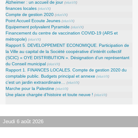
Alzheimer : un accueil de jour
(
elusVX
)
finances locales
(
elusVX
)
Compte de gestion 2020
(
elusVX
)
Point Accueil Ecoute Jeunes
(
elusVX
)
Equipement polyvalent Pyramide
(
elusVX
)
Financement du centre de vaccination COVID-19 (ARS et
métropole)
(
elusVX
)
Rapport 5. DEVELOPPEMENT ECONOMIQUE. Participation de
la Ville au capital de la Société coopérative d’intérêt collectif
(SCIC) « OYE DISTRIBUTION ». Désignation d’un représentant
du Conseil municipal
(
elusVX
)
Rapport 1. FINANCES LOCALES. Compte de gestion 2020 du
comptable public. Budgets principal et annexe
(
elusVX
)
c’est un jardin extraordinaire…
(
elusVX
)
Marche pour la Palestine
(
elusVX
)
Une place chargée d’histoire et toute neuve !
(
elusVX
)
Jeudi 6 août 2026