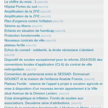
Le chiffre du mois : 1
(
elusVX
)
Hôpital Portes du sud
(
elusVX
)
Amplification de la ZFE
(
elusVX
)
Amplification de la ZFE
(
elusVX
)
Plan d’urgence contre l’inflation
(
elusVX
)
Séisme au Maroc
(
elusVX
)
Enfants en situation de handicap
(
elusVX
)
Protection fonctionnelle
(
elusVX
)
Nouveaux contrats de ville
(
elusVX
)
plateau fertile
(
elusVX
)
Echos du conseil : solidarité, la droite vénissiane s’abstient
(
elusVX
)
Dispositif de soutien exceptionnel pour la refonte 2024/2030 des
conventions locales d’application (CLA) du contrat de ville
métropolitain.
(
elusVX
)
Convention de partenariat entre le SESSAD- Emmanuel
GOUNOT et la maison de l’enfance Anatole France.
(
elusVX
)
Plateau Fertile : relance de l’appel à projet à vocation agricole et
mise à disposition d’un nouveau terrain appartenant à la Ville
situé Avenue de la Division Leclerc.
(
elusVX
)
Crise énergétique et inflation. Fonds de soutien aux
associations. Deuxième série d’attributions.
(
elusVX
)
Octroi de la protection fonctionnelle à Madame le Maire.