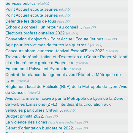
Services publics
(
elusVX
)
Point Accueil écoute Jeunes
(
elusVX
)
Point Accueil écoute Jeunes
(
elusVX
)
Défendre les droits de tous
(
elusVX
)
Echos du conseil : un retour au conseil…
(
elusVX
)
Elections professionnelles 2022
(
elusVX
)
Convention d’objectifs - Point Accueil Ecoute Jeunes
(
elusVX
)
Agir pour les victimes de toutes les guerres !
(
elusVX
)
Concours photo jeunesse -festival Essenti’Elles 2022
(
elusVX
)
Travaux de réhabilitation et d’extension du Centre Roger Vailland
et de la crèche « graine d’Eugénie ».
(
elusVX
)
Equipement Polyvalent Pyramide
(
elusVX
)
Contrat de relance du logement avec l’État et la Métropole de
Lyon.
(
elusVX
)
Règlement local de Publicité (RLP) de la Métropole de Lyon. Avis
du Conseil.
(
elusVX
)
Avis sur la mise en œuvre par la Métropole de Lyon de la Zone
de Faibles Émissions (ZFE) interdisant la circulation aux
véhicules particuliers Crit’Air 5.
(
elusVX
)
Budget primitif 2022.
(
elusVX
)
La violence des riches
(
article une
/
edito
/
elusVX
)
Débat d’orientation budgétaire 2022.
(
elusVX
)