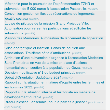
Métropole pour la poursuite de l’expérimentation TZNR et
subvention de 5 000 euros à l’association Passerelle.
(
elusVX
)
Convention gestion en flux des réservations de logements
locatifs sociaux
(
elusVX
)
Équipe de pilotage de la mission Grand Projet de Ville.
Autorisation pour verser les participations et solliciter les
subventions.
(
elusVX
)
Maison des Mémoires. Autorisation de lancement de l’opération.
(
elusVX
)
Crise énergétique et inflation. Fonds de soutien aux
associations. Troisième série d’attributions.
(
elusVX
)
Attribution d’une subvention d’urgence à l’association Médecins
Sans Frontières en vue de la mise en place d’actions
humanitaires en soutien à la population de Gaza.
(
elusVX
)
Décision modificative n°1 du budget principal.
(
elusVX
)
Débat d’Orientation Budgétaire 2024
(
elusVX
)
Rapport sur la situation en matière d’égalité entre les femmes et
les hommes 2022.
(
elusVX
)
Rapport sur la situation interne et territoriale en matière de
développement durable.
(
elusVX
)
Israël-Palestine : ensemble, pour la paix et la justice !
(
article une
/
edito
/
elusVX
)