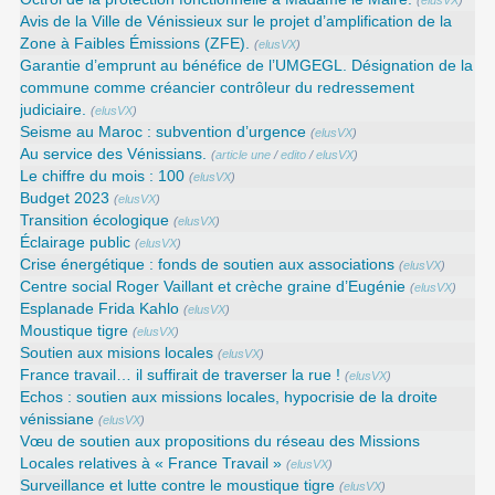
(
elusVX
)
Avis de la Ville de Vénissieux sur le projet d’amplification de la
Zone à Faibles Émissions (ZFE).
(
elusVX
)
Garantie d’emprunt au bénéfice de l’UMGEGL. Désignation de la
commune comme créancier contrôleur du redressement
judiciaire.
(
elusVX
)
Seisme au Maroc : subvention d’urgence
(
elusVX
)
Au service des Vénissians.
(
article une
/
edito
/
elusVX
)
Le chiffre du mois : 100
(
elusVX
)
Budget 2023
(
elusVX
)
Transition écologique
(
elusVX
)
Éclairage public
(
elusVX
)
Crise énergétique : fonds de soutien aux associations
(
elusVX
)
Centre social Roger Vaillant et crèche graine d’Eugénie
(
elusVX
)
Esplanade Frida Kahlo
(
elusVX
)
Moustique tigre
(
elusVX
)
Soutien aux misions locales
(
elusVX
)
France travail… il suffirait de traverser la rue !
(
elusVX
)
Echos : soutien aux missions locales, hypocrisie de la droite
vénissiane
(
elusVX
)
Vœu de soutien aux propositions du réseau des Missions
Locales relatives à « France Travail »
(
elusVX
)
Surveillance et lutte contre le moustique tigre
(
elusVX
)