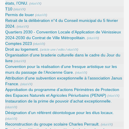
états, l’ONU.
(
elusVX
)
T10
(
elusVX
)
Permis de louer
(
elusVX
)
Retrait de la délibération n°4 du Conseil municipal du 5 février
2024.
(
elusVX
)
Quartiers 2030 - Convention Locale d’Application de Vénissieux
2024-2030 du Contrat de Ville Métropolitain.
(
elusVX
)
Comptes 2023
(
elusVX
)
Droit au logement.
(
article une
/
edito
/
elusVX
)
Organisation d’une braderie culturelle dans le cadre du Jour du
livre
(
elusVX
)
Convention pour la réalisation d’une fresque artistique sur les
murs du passage de l’Ancienne Gare.
(
elusVX
)
Attribution d’une subvention exceptionnelle à l’association Janus
France.
(
elusVX
)
Approbation du programme d’actions Périmètres de Protection
des Espaces Naturels et Agricoles Périurbains (PENAP)
(
elusVX
)
Instauration de la prime de pouvoir d’achat exceptionnelle.
(
elusVX
)
Désignation d’un référent déontologue pour les élus locaux.
(
elusVX
)
Reconstruction du groupe scolaire Charles Perrault.
(
elusVX
)