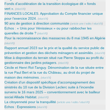
Fonds d’accélération de la transition écologique dit « fonds
vert ».
(
elusVX
)
FINANCES LOCALES. Approbation du Compte financier unique
pour l’exercice 2024.
(
elusVX
)
90 ans de gestion à direction communiste
(
article une
/
edito
/
elusVX
)
Echos : « Unis pour Vénissieux » ou pour rabibocher les
querelles de droite ?
(
elusVX
)
Pour la reconnaissance des massacres du 8 mai 1945 en Algérie
(
elusVX
)
Rapport annuel 2023 sur le prix et la qualité du service public de
prévention et gestion des déchets ménagers et assimilés.
(
elusVX
)
Mise à disposition du terrain situé rue Pierre Stoppa au profit du
gestionnaire des jardins potagers.
(
elusVX
)
Cécile et Henri Rol-Tanguy. Dénomination de la rue située entre
la rue Paul Bert et la rue du Château, au droit du projet de
maison des mémoires.
(
elusVX
)
Création d’un dispositif spécifique d’accompagnement des
sinistrés du 10 rue de la Division Leclerc suite à l’incendie
survenu le 16 mars 2025 – conventionnement avec le bailleur
social Alliade Habitat.
(
elusVX
)
La citoyenneté pour la tranquillité
(
article une
/
edito
/
elusVX
)
Echos : Expressions
(
elusVX
)