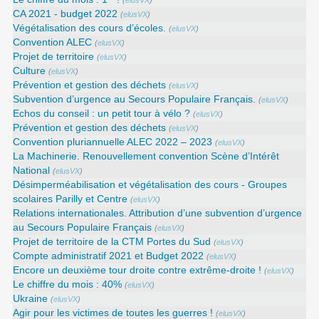
(
elusVX
)
CA 2021 - budget 2022
(
elusVX
)
Végétalisation des cours d’écoles.
(
elusVX
)
Convention ALEC
(
elusVX
)
Projet de territoire
(
elusVX
)
Culture
(
elusVX
)
Prévention et gestion des déchets
(
elusVX
)
Subvention d’urgence au Secours Populaire Français.
(
elusVX
)
Echos du conseil : un petit tour à vélo ?
(
elusVX
)
Prévention et gestion des déchets
(
elusVX
)
Convention pluriannuelle ALEC 2022 – 2023
(
elusVX
)
La Machinerie. Renouvellement convention Scène d’Intérêt
National
(
elusVX
)
Désimperméabilisation et végétalisation des cours - Groupes
scolaires Parilly et Centre
(
elusVX
)
Relations internationales. Attribution d’une subvention d’urgence
au Secours Populaire Français
(
elusVX
)
Projet de territoire de la CTM Portes du Sud
(
elusVX
)
Compte administratif 2021 et Budget 2022
(
elusVX
)
Encore un deuxième tour droite contre extrême-droite !
(
elusVX
)
Le chiffre du mois : 40%
(
elusVX
)
Ukraine
(
elusVX
)
Agir pour les victimes de toutes les guerres !
(
elusVX
)