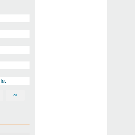
le.
∞