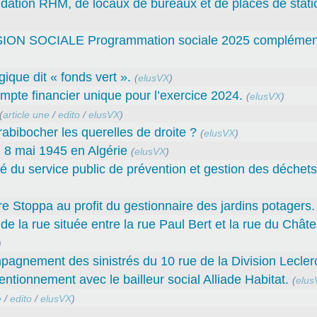
fondation RHM, de locaux de bureaux et de places de sta
SOCIALE Programmation sociale 2025 complément
gique dit « fonds vert ».
(
elusVX
)
e financier unique pour l’exercice 2024.
(
elusVX
)
(
article une
/
edito
/
elusVX
)
abibocher les querelles de droite ?
(
elusVX
)
 8 mai 1945 en Algérie
(
elusVX
)
ité du service public de prévention et gestion des déche
rre Stoppa au profit du gestionnaire des jardins potagers.
e la rue située entre la rue Paul Bert et la rue du Châte
)
mpagnement des sinistrés du 10 rue de la Division Leclerc
ntionnement avec le bailleur social Alliade Habitat.
(
elus
e
/
edito
/
elusVX
)