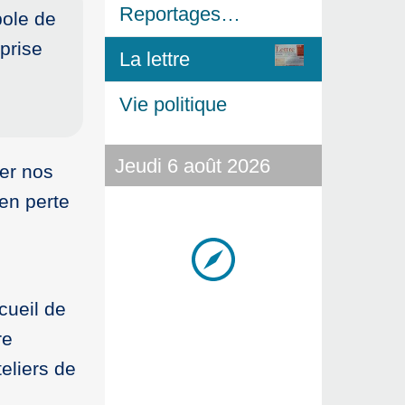
Reportages…
pole de
prise
La lettre
Vie politique
Jeudi 6 août 2026
er nos
 en perte
cueil de
re
teliers de