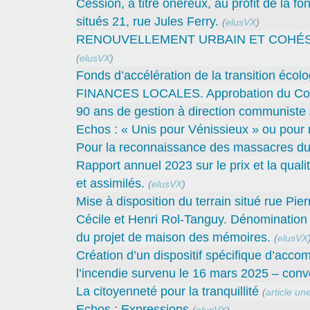
Cession, à titre onéreux, au profit de la 
situés 21, rue Jules Ferry.
(
elusVX
)
RENOUVELLEMENT URBAIN ET COHÉSION 
(
elusVX
)
Fonds d’accélération de la transition écolo
FINANCES LOCALES. Approbation du Compt
90 ans de gestion à direction communiste
Echos : « Unis pour Vénissieux » ou pour r
Pour la reconnaissance des massacres du
Rapport annuel 2023 sur le prix et la qual
et assimilés.
(
elusVX
)
Mise à disposition du terrain situé rue Pie
Cécile et Henri Rol-Tanguy. Dénomination d
du projet de maison des mémoires.
(
elusVX
Création d’un dispositif spécifique d’acco
l’incendie survenu le 16 mars 2025 – conve
La citoyenneté pour la tranquillité
(
article un
Echos : Expressions
(
elusVX
)