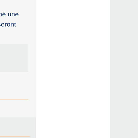
gné une
seront