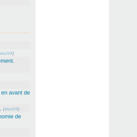
elusVX
)
ement.
e en avant de
…
(
elusVX
)
onomie de