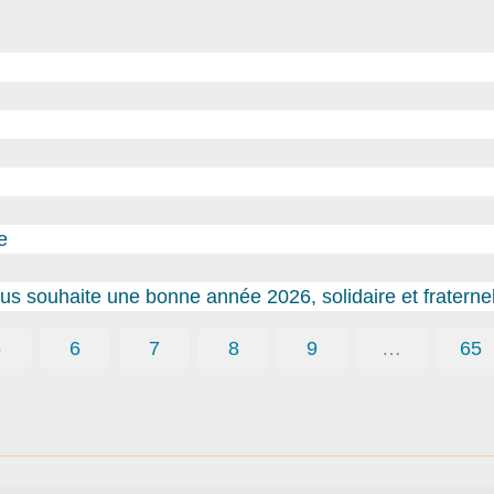
e
s souhaite une bonne année 2026, solidaire et fraternel
5
6
7
8
9
…
65