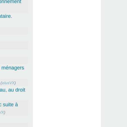
tionnement
aire.
ts ménagers
(
elusVX
)
au, au droit
 suite à
VX
)