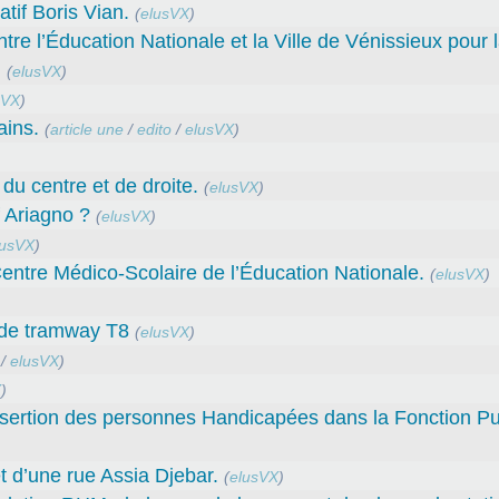
tif Boris Vian.
(
elusVX
)
l’Éducation Nationale et la Ville de Vénissieux pour 
.
(
elusVX
)
sVX
)
ains.
(
article une
/
edito
/
elusVX
)
du centre et de droite.
(
elusVX
)
f Ariagno ?
(
elusVX
)
lusVX
)
entre Médico-Scolaire de l’Éducation Nationale.
(
elusVX
)
t de tramway T8
(
elusVX
)
/
elusVX
)
X
)
sertion des personnes Handicapées dans la Fonction Pu
 d’une rue Assia Djebar.
(
elusVX
)