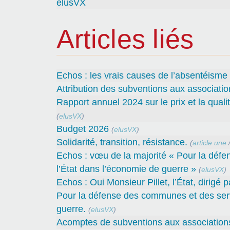
elusVX
Articles liés
Echos : les vrais causes de l’absentéisme
Attribution des subventions aux associatio
Rapport annuel 2024 sur le prix et la quali
(
elusVX
)
Budget 2026
(
elusVX
)
Solidarité, transition, résistance.
(
article une
Echos : vœu de la majorité « Pour la défe
l’État dans l’économie de guerre »
(
elusVX
)
Echos : Oui Monsieur Pillet, l’État, dirigé 
Pour la défense des communes et des servi
guerre.
(
elusVX
)
Acomptes de subventions aux associations 