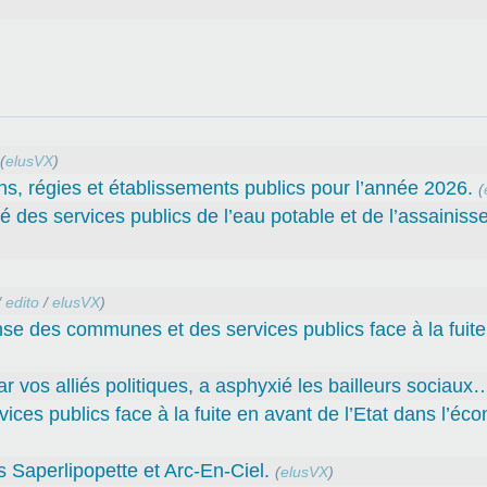
(
elusVX
)
ns, régies et établissements publics pour l’année 2026.
(
té des services publics de l’eau potable et de l’assainiss
/
edito
/
elusVX
)
nse des communes et des services publics face à la fuit
par vos alliés politiques, a asphyxié les bailleurs sociaux
ces publics face à la fuite en avant de l’Etat dans l’éc
Saperlipopette et Arc-En-Ciel.
(
elusVX
)