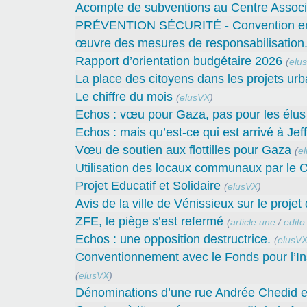
Acompte de subventions au Centre Associa
PRÉVENTION SÉCURITÉ - Convention entre 
œuvre des mesures de responsabilisation
Rapport d’orientation budgétaire 2026
(
elu
La place des citoyens dans les projets urb
Le chiffre du mois
(
elusVX
)
Echos : vœu pour Gaza, pas pour les élus 
Echos : mais qu’est-ce qui est arrivé à Jef
Vœu de soutien aux flottilles pour Gaza
(
e
Utilisation des locaux communaux par le C
Projet Educatif et Solidaire
(
elusVX
)
Avis de la ville de Vénissieux sur le proje
ZFE, le piège s’est refermé
(
article une
/
edito
Echos : une opposition destructrice.
(
elusV
Conventionnement avec le Fonds pour l’In
(
elusVX
)
Dénominations d’une rue Andrée Chedid et