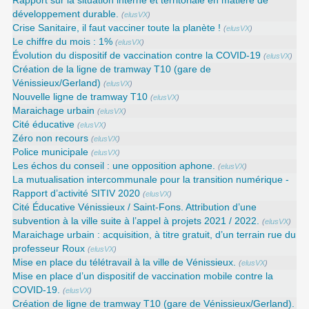
Rapport sur la situation interne et territoriale en matière de
développement durable.
(
elusVX
)
Crise Sanitaire, il faut vacciner toute la planète !
(
elusVX
)
Le chiffre du mois : 1%
(
elusVX
)
Évolution du dispositif de vaccination contre la COVID-19
(
elusVX
)
Création de la ligne de tramway T10 (gare de
Vénissieux/Gerland)
(
elusVX
)
Nouvelle ligne de tramway T10
(
elusVX
)
Maraichage urbain
(
elusVX
)
Cité éducative
(
elusVX
)
Zéro non recours
(
elusVX
)
Police municipale
(
elusVX
)
Les échos du conseil : une opposition aphone.
(
elusVX
)
La mutualisation intercommunale pour la transition numérique -
Rapport d’activité SITIV 2020
(
elusVX
)
Cité Éducative Vénissieux / Saint-Fons. Attribution d’une
subvention à la ville suite à l’appel à projets 2021 / 2022.
(
elusVX
)
Maraichage urbain : acquisition, à titre gratuit, d’un terrain rue du
professeur Roux
(
elusVX
)
Mise en place du télétravail à la ville de Vénissieux.
(
elusVX
)
Mise en place d’un dispositif de vaccination mobile contre la
COVID-19.
(
elusVX
)
Création de ligne de tramway T10 (gare de Vénissieux/Gerland).