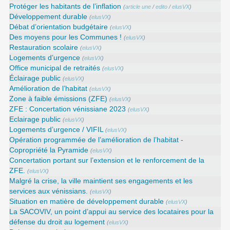
Protéger les habitants de l’inflation
(
article une
/
edito
/
elusVX
)
Développement durable
(
elusVX
)
Débat d’orientation budgétaire
(
elusVX
)
Des moyens pour les Communes !
(
elusVX
)
Restauration scolaire
(
elusVX
)
Logements d’urgence
(
elusVX
)
Office municipal de retraités
(
elusVX
)
Éclairage public
(
elusVX
)
Amélioration de l’habitat
(
elusVX
)
Zone à faible émissions (ZFE)
(
elusVX
)
ZFE : Concertation vénissiane 2023
(
elusVX
)
Eclairage public
(
elusVX
)
Logements d’urgence / VIFIL
(
elusVX
)
Opération programmée de l’amélioration de l’habitat -
Copropriété la Pyramide
(
elusVX
)
Concertation portant sur l’extension et le renforcement de la
ZFE.
(
elusVX
)
Malgré la crise, la ville maintient ses engagements et les
services aux vénissians.
(
elusVX
)
Situation en matière de développement durable
(
elusVX
)
La SACOVIV, un point d’appui au service des locataires pour la
défense du droit au logement
(
elusVX
)