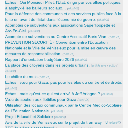
Echos : Oui Monsieur Pillet, l’État, dirigé par vos alliés politiques,
a asphyxié les bailleurs sociaux…
(
elusVX
)
Pour la défense des communes et des services publics face à la
fuite en avant de l’Etat dans l’économie de guerre.
(
elusVX
)
Acomptes de subventions aux associations Saperlipopette et
Arc-En-Ciel.
(
elusVX
)
Acompte de subventions au Centre Associatif Boris Vian.
(
elusVX
)
PRÉVENTION SÉCURITÉ - Convention entre l’Éducation
Nationale et la Ville de Vénissieux pour la mise en œuvre des
mesures de responsabilisation.
(
elusVX
)
Rapport d’orientation budgétaire 2026
(
elusVX
)
La place des citoyens dans les projets urbains.
(
article une
/
edito
/
elusVX
)
Le chiffre du mois
(
elusVX
)
Echos : vœu pour Gaza, pas pour les élus du centre et de droite.
(
elusVX
)
Echos : mais qu’est-ce qui est arrivé à Jeff Ariagno ?
(
elusVX
)
Vœu de soutien aux flottilles pour Gaza
(
elusVX
)
Utilisation des locaux communaux par le Centre Médico-Scolaire
de l’Éducation Nationale.
(
elusVX
)
Projet Educatif et Solidaire
(
elusVX
)
Avis de la ville de Vénissieux sur le projet de tramway T8
(
elusVX
)