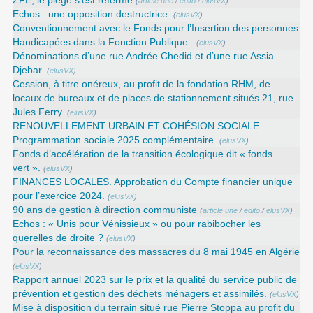
ZFE, le piège s’est refermé
(
article une
/
edito
/
elusVX
)
Echos : une opposition destructrice.
(
elusVX
)
Conventionnement avec le Fonds pour l’Insertion des personnes
Handicapées dans la Fonction Publique .
(
elusVX
)
Dénominations d’une rue Andrée Chedid et d’une rue Assia
Djebar.
(
elusVX
)
Cession, à titre onéreux, au profit de la fondation RHM, de
locaux de bureaux et de places de stationnement situés 21, rue
Jules Ferry.
(
elusVX
)
RENOUVELLEMENT URBAIN ET COHÉSION SOCIALE
Programmation sociale 2025 complémentaire.
(
elusVX
)
Fonds d’accélération de la transition écologique dit « fonds
vert ».
(
elusVX
)
FINANCES LOCALES. Approbation du Compte financier unique
pour l’exercice 2024.
(
elusVX
)
90 ans de gestion à direction communiste
(
article une
/
edito
/
elusVX
)
Echos : « Unis pour Vénissieux » ou pour rabibocher les
querelles de droite ?
(
elusVX
)
Pour la reconnaissance des massacres du 8 mai 1945 en Algérie
(
elusVX
)
Rapport annuel 2023 sur le prix et la qualité du service public de
prévention et gestion des déchets ménagers et assimilés.
(
elusVX
)
Mise à disposition du terrain situé rue Pierre Stoppa au profit du