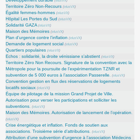
Développement durable
(
elusVX
)
Territoire Zéro Non-Recours
(
elusVX
)
Égalité femmes-hommes
(
elusVX
)
Hôpital Les Portes du Sud
(
elusVX
)
Solidarité GAZA
(
elusVX
)
Maison des Mémoires
(
elusVX
)
Plan d’urgence contre l’inflation
(
elusVX
)
Demande de logement social
(
elusVX
)
Quartiers populaires
(
elusVX
)
Echos : solidarité, la droite vénissiane s’abstient
(
elusVX
)
Territoire Zéro Non Recours. Signature de la convention avec la
Métropole pour la poursuite de l’expérimentation TZNR et
subvention de 5 000 euros à l’association Passerelle.
(
elusVX
)
Convention gestion en flux des réservations de logements
locatifs sociaux
(
elusVX
)
Équipe de pilotage de la mission Grand Projet de Ville.
Autorisation pour verser les participations et solliciter les
subventions.
(
elusVX
)
Maison des Mémoires. Autorisation de lancement de l’opération.
(
elusVX
)
Crise énergétique et inflation. Fonds de soutien aux
associations. Troisième série d’attributions.
(
elusVX
)
Attribution d’une subvention d’urgence à l’association Médecins