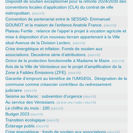
Dispositif de soutien exceptionnel pour la refonte 2024/2030 des
conventions locales d’application (CLA) du contrat de ville
métropolitain.
(
elusVX
)
Convention de partenariat entre le SESSAD- Emmanuel
GOUNOT et la maison de l’enfance Anatole France.
(
elusVX
)
Plateau Fertile : relance de l’appel à projet à vocation agricole et
mise à disposition d’un nouveau terrain appartenant à la Ville
situé Avenue de la Division Leclerc.
(
elusVX
)
Crise énergétique et inflation. Fonds de soutien aux
associations. Deuxième série d’attributions.
(
elusVX
)
Octroi de la protection fonctionnelle à Madame le Maire.
(
elusVX
)
Avis de la Ville de Vénissieux sur le projet d’amplification de la
Zone à Faibles Émissions (ZFE).
(
elusVX
)
Garantie d’emprunt au bénéfice de l’UMGEGL. Désignation de la
commune comme créancier contrôleur du redressement
judiciaire.
(
elusVX
)
Seisme au Maroc : subvention d’urgence
(
elusVX
)
Au service des Vénissians.
(
article une
/
edito
/
elusVX
)
Le chiffre du mois : 100
(
elusVX
)
Budget 2023
(
elusVX
)
Transition écologique
(
elusVX
)
Éclairage public
(
elusVX
)
Crise énergétique : fonds de soutien aux associations
(
elusVX
)