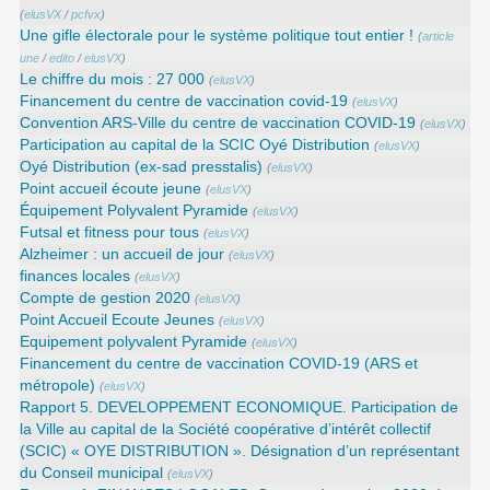
(
elusVX
/
pcfvx
)
Une gifle électorale pour le système politique tout entier !
(
article
une
/
edito
/
elusVX
)
Le chiffre du mois : 27 000
(
elusVX
)
Financement du centre de vaccination covid-19
(
elusVX
)
Convention ARS‑Ville du centre de vaccination COVID‑19
(
elusVX
)
Participation au capital de la SCIC Oyé Distribution
(
elusVX
)
Oyé Distribution (ex-sad presstalis)
(
elusVX
)
Point accueil écoute jeune
(
elusVX
)
Équipement Polyvalent Pyramide
(
elusVX
)
Futsal et fitness pour tous
(
elusVX
)
Alzheimer : un accueil de jour
(
elusVX
)
finances locales
(
elusVX
)
Compte de gestion 2020
(
elusVX
)
Point Accueil Ecoute Jeunes
(
elusVX
)
Equipement polyvalent Pyramide
(
elusVX
)
Financement du centre de vaccination COVID-19 (ARS et
métropole)
(
elusVX
)
Rapport 5. DEVELOPPEMENT ECONOMIQUE. Participation de
la Ville au capital de la Société coopérative d’intérêt collectif
(SCIC) « OYE DISTRIBUTION ». Désignation d’un représentant
du Conseil municipal
(
elusVX
)