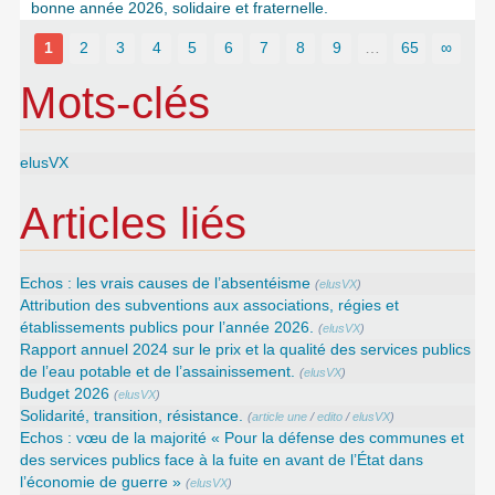
bonne année 2026, solidaire et fraternelle.
1
2
3
4
5
6
7
8
9
…
65
∞
Mots-clés
elusVX
Articles liés
Echos : les vrais causes de l’absentéisme
(
elusVX
)
Attribution des subventions aux associations, régies et
établissements publics pour l’année 2026.
(
elusVX
)
Rapport annuel 2024 sur le prix et la qualité des services publics
de l’eau potable et de l’assainissement.
(
elusVX
)
Budget 2026
(
elusVX
)
Solidarité, transition, résistance.
(
article une
/
edito
/
elusVX
)
Echos : vœu de la majorité « Pour la défense des communes et
des services publics face à la fuite en avant de l’État dans
l’économie de guerre »
(
elusVX
)