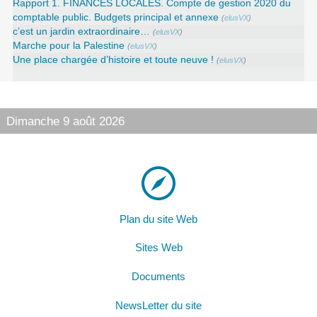
Rapport 1. FINANCES LOCALES. Compte de gestion 2020 du
comptable public. Budgets principal et annexe
(
elusVX
)
c’est un jardin extraordinaire…
(
elusVX
)
Marche pour la Palestine
(
elusVX
)
Une place chargée d’histoire et toute neuve !
(
elusVX
)
Dimanche 9 août 2026
Plan du site Web
Sites Web
Documents
NewsLetter du site