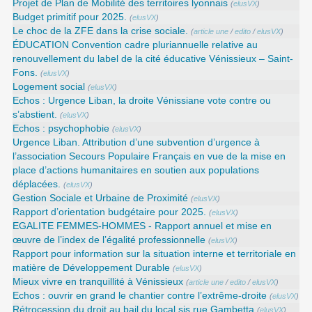
Projet de Plan de Mobilité des territoires lyonnais
(
elusVX
)
Budget primitif pour 2025.
(
elusVX
)
Le choc de la ZFE dans la crise sociale.
(
article une
/
edito
/
elusVX
)
ÉDUCATION Convention cadre pluriannuelle relative au
renouvellement du label de la cité éducative Vénissieux – Saint-
Fons.
(
elusVX
)
Logement social
(
elusVX
)
Echos : Urgence Liban, la droite Vénissiane vote contre ou
s’abstient.
(
elusVX
)
Echos : psychophobie
(
elusVX
)
Urgence Liban. Attribution d’une subvention d’urgence à
l’association Secours Populaire Français en vue de la mise en
place d’actions humanitaires en soutien aux populations
déplacées.
(
elusVX
)
Gestion Sociale et Urbaine de Proximité
(
elusVX
)
Rapport d’orientation budgétaire pour 2025.
(
elusVX
)
EGALITE FEMMES-HOMMES - Rapport annuel et mise en
œuvre de l’index de l’égalité professionnelle
(
elusVX
)
Rapport pour information sur la situation interne et territoriale en
matière de Développement Durable
(
elusVX
)
Mieux vivre en tranquillité à Vénissieux
(
article une
/
edito
/
elusVX
)
Echos : ouvrir en grand le chantier contre l’extrême-droite
(
elusVX
)
Rétrocession du droit au bail du local sis rue Gambetta
(
elusVX
)