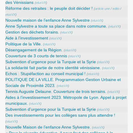
des Vénissians
(
elusVX
)
Réforme des retraites : le peuple doit décider !
(
article une
/
edito
/
elusVX
)
Nouvelle maison de l’enfance Anne Sylvestre
(
elusVX
)
Anne Sylvestre a toute sa place dans notre commune.
(
elusVX
)
Gestion des déchets forains.
(
elusVX
)
Aide à l’investissement
(
elusVX
)
Politique de la Ville.
(
elusVX
)
Désengagement de la Région.
(
elusVX
)
Couverture de 3 courts de tennis
(
elusVX
)
Subvention d’urgence pour la Turquie et la Syrie
(
elusVX
)
La solidarité fait partie de notre identité vénissiane.
(
elusVX
)
Echos : Stupéfaction au conseil municipal !
(
elusVX
)
POLITIQUE DE LA VILLE. Programmation Gestion Urbaine et
Sociale de Proximité 2023.
(
elusVX
)
Tennis Auguste Delaune. Couverture de trois terrains.
(
elusVX
)
Aides à l’investissement 2023. Métropole de Lyon. Appel à projet
municipaux.
(
elusVX
)
Subvention d’urgence pour la Turquie et la Syrie
(
elusVX
)
Des investissements pour les collèges sans plus attendre !
(
elusVX
)
Nouvelle Maison de l’enfance Anne Sylvestre.
(
elusVX
)