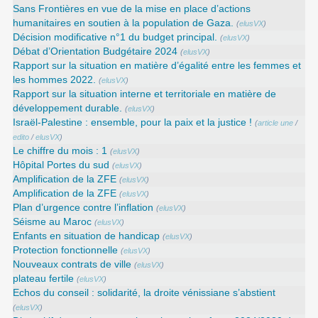
Sans Frontières en vue de la mise en place d’actions
humanitaires en soutien à la population de Gaza.
(
elusVX
)
Décision modificative n°1 du budget principal.
(
elusVX
)
Débat d’Orientation Budgétaire 2024
(
elusVX
)
Rapport sur la situation en matière d’égalité entre les femmes et
les hommes 2022.
(
elusVX
)
Rapport sur la situation interne et territoriale en matière de
développement durable.
(
elusVX
)
Israël-Palestine : ensemble, pour la paix et la justice !
(
article une
/
edito
/
elusVX
)
Le chiffre du mois : 1
(
elusVX
)
Hôpital Portes du sud
(
elusVX
)
Amplification de la ZFE
(
elusVX
)
Amplification de la ZFE
(
elusVX
)
Plan d’urgence contre l’inflation
(
elusVX
)
Séisme au Maroc
(
elusVX
)
Enfants en situation de handicap
(
elusVX
)
Protection fonctionnelle
(
elusVX
)
Nouveaux contrats de ville
(
elusVX
)
plateau fertile
(
elusVX
)
Echos du conseil : solidarité, la droite vénissiane s’abstient
(
elusVX
)