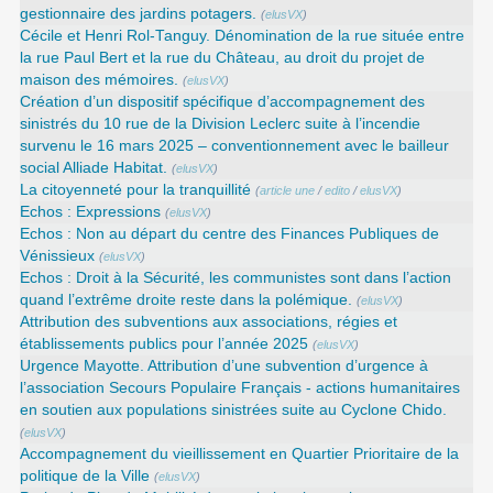
gestionnaire des jardins potagers.
(
elusVX
)
Cécile et Henri Rol-Tanguy. Dénomination de la rue située entre
la rue Paul Bert et la rue du Château, au droit du projet de
maison des mémoires.
(
elusVX
)
Création d’un dispositif spécifique d’accompagnement des
sinistrés du 10 rue de la Division Leclerc suite à l’incendie
survenu le 16 mars 2025 – conventionnement avec le bailleur
social Alliade Habitat.
(
elusVX
)
La citoyenneté pour la tranquillité
(
article une
/
edito
/
elusVX
)
Echos : Expressions
(
elusVX
)
Echos : Non au départ du centre des Finances Publiques de
Vénissieux
(
elusVX
)
Echos : Droit à la Sécurité, les communistes sont dans l’action
quand l’extrême droite reste dans la polémique.
(
elusVX
)
Attribution des subventions aux associations, régies et
établissements publics pour l’année 2025
(
elusVX
)
Urgence Mayotte. Attribution d’une subvention d’urgence à
l’association Secours Populaire Français - actions humanitaires
en soutien aux populations sinistrées suite au Cyclone Chido.
(
elusVX
)
Accompagnement du vieillissement en Quartier Prioritaire de la
politique de la Ville
(
elusVX
)