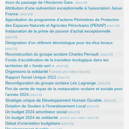
murs du passage de l’Ancienne Gare.
(
elusVX
)
Attribution d’une subvention exceptionnelle à l’association Janus
France.
(
elusVX
)
Approbation du programme d’actions Périmètres de Protection
des Espaces Naturels et Agricoles Périurbains (PENAP)
(
elusVX
)
Instauration de la prime de pouvoir d’achat exceptionnelle.
(
elusVX
)
Désignation d’un référent déontologue pour les élus locaux.
(
elusVX
)
Reconstruction du groupe scolaire Charles Perrault.
(
elusVX
)
Fonds d’accélération de la transition écologique dans les
territoires dit « fonds vert ».
(
elusVX
)
Organisons la solidarité !
(
article une
/
edito
/
elusVX
)
Rapport Social Unique 2022
(
elusVX
)
Reconfiguration du groupe scolaire Léo Lagrange.
(
elusVX
)
Prix de vente de repas de la restauration scolaire et sociale pour
l’année 2024
(
elusVX
)
Stratégie unique de Développement Humain Durable.
(
elusVX
)
Dotation de Soutien à l’Investissement Local
(
elusVX
)
Un budget 2024 amortiseur social
(
elusVX
)
Un budget 2024 de solidarité.
(
article une
/
edito
/
elusVX
)
Débat d’orientation budgétaire
(
elusVX
)