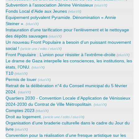
Subvention à l’association Jénine Vénissieux
(
elusVX
)
Fonds Local d’Aide aux Jeunes
(
elusVX
)
Equipement polyvalent Pyramide. Dénomination « Annie
Steiner ».
(
elusVX
)
Instauration d’une tarification pour l’enlèvement et le nettoyage
des dépôts sauvages
(
elusVX
)
Un nouveau Front Populaire a besoin d’un puissant mouvement
social !
(
article une
/
edito
/
elusVX
)
Front Populaire : L’union pour résister à l’extrême-droite
(
elusVX
)
Le drame de Gaza interpelle les consciences, les institutions, les
états, l’ONU.
(
elusVX
)
T10
(
elusVX
)
Permis de louer
(
elusVX
)
Retrait de la délibération n°4 du Conseil municipal du 5 février
2024.
(
elusVX
)
Quartiers 2030 - Convention Locale d’Application de Vénissieux
2024-2030 du Contrat de Ville Métropolitain.
(
elusVX
)
Comptes 2023
(
elusVX
)
Droit au logement.
(
article une
/
edito
/
elusVX
)
Organisation d’une braderie culturelle dans le cadre du Jour du
livre
(
elusVX
)
Convention pour la réalisation d’une fresque artistique sur les