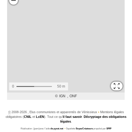
©
2008-2026 , Elus communistes et apparentés de Vénissieux
•
Mentions légales
obligatoires (
CNIL
et
LcEN
). Tout ce qu’
il faut savoir
.
Décryptage des obligations
légales
.
Réalisation : [pam|avec l’aide
de pyrat.net
•
Squelette
SoyezCréateurs
propulsé par
SPIP