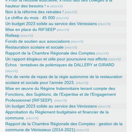
« Pour la réussite éducative, il nous faut des collèges à la
hauteur des besoins ! »
(
elusVX
)
Non à la réforme des retraites !
(
elusVX
)
Le chiffre du mois : 45 000
(
elusVX
)
Un budget 2023 solide au service des Vénissians
(
elusVX
)
Mise en place du RIFSEEP
(
elusVX
)
Risfeep
(
elusVX
)
Fonds de soutien aux associations
(
elusVX
)
Restauration scolaire et sociale
(
elusVX
)
Rapport de la Chambre Régionale des Comptes
(
elusVX
)
Un rapport élogieux et utile pour poursuivre nos efforts
(
elusVX
)
Echos : tentatives de polémiques de DALLERY et GIRARD
(
elusVX
)
Prix de vente de repas de la régie autonome de la restauration
scolaire et sociale pour l’année 2023.
(
elusVX
)
Mise en œuvre du Régime Indemnitaire tenant compte des
Fonctions, des Sujétions, de l’Expertise et de l’Engagement
Professionnel (RIFSEEP).
(
elusVX
)
Un budget 2023 solide au service des Vénissians
(
elusVX
)
Approbation du Règlement budgétaire et financier de la
commune.
(
elusVX
)
Rapport de la Chambre Régionale des Comptes : gestion de la
commune de Vénissieux (2014-2021)
(
elusVX
)