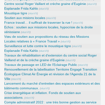
Centre social Roger Vaillant et crèche graine d’Eugénie
(
elusVX
)
Esplanade Frida Kahlo
(
elusVX
)
Moustique tigre
(
elusVX
)
Soutien aux misions locales
(
elusVX
)
France travail… il suffirait de traverser la rue !
(
elusVX
)
Echos : soutien aux missions locales, hypocrisie de la droite
vénissiane
(
elusVX
)
Vœu de soutien aux propositions du réseau des Missions
Locales relatives à « France Travail »
(
elusVX
)
Surveillance et lutte contre le moustique tigre
(
elusVX
)
Esplanade Frida Kahlo
(
elusVX
)
Travaux de réhabilitation et d’extension du centre social Roger
Vailland et de la crèche graine d’Eugénie
(
elusVX
)
Travaux de passage en LED de l’Eclairage Public
(
elusVX
)
Renouvellement de la labellisation Territoire Engagé Transition
Écologique Climat Air Énergie et révision de l’Agenda 21 de la
Ville
(
elusVX
)
Lancement du marché d’entretien des espaces extérieurs et des
bâtiments communaux.
(
elusVX
)
Crise énergétique et inflation. Fonds de soutien aux
associations.
(
elusVX
)
Compte administratif 2022 : une très bonne gestion au service