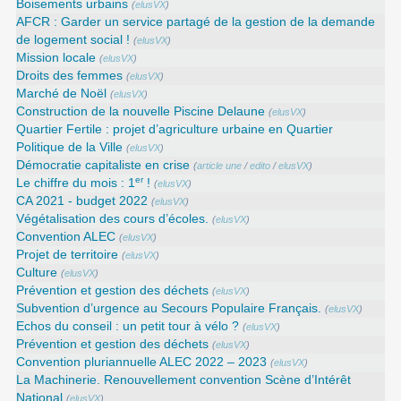
Boisements urbains
(
elusVX
)
AFCR : Garder un service partagé de la gestion de la demande
de logement social !
(
elusVX
)
Mission locale
(
elusVX
)
Droits des femmes
(
elusVX
)
Marché de Noël
(
elusVX
)
Construction de la nouvelle Piscine Delaune
(
elusVX
)
Quartier Fertile : projet d’agriculture urbaine en Quartier
Politique de la Ville
(
elusVX
)
Démocratie capitaliste en crise
(
article une
/
edito
/
elusVX
)
er
Le chiffre du mois : 1
!
(
elusVX
)
CA 2021 - budget 2022
(
elusVX
)
Végétalisation des cours d’écoles.
(
elusVX
)
Convention ALEC
(
elusVX
)
Projet de territoire
(
elusVX
)
Culture
(
elusVX
)
Prévention et gestion des déchets
(
elusVX
)
Subvention d’urgence au Secours Populaire Français.
(
elusVX
)
Echos du conseil : un petit tour à vélo ?
(
elusVX
)
Prévention et gestion des déchets
(
elusVX
)
Convention pluriannuelle ALEC 2022 – 2023
(
elusVX
)
La Machinerie. Renouvellement convention Scène d’Intérêt
National
(
elusVX
)