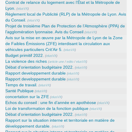
Contrat de relance du logement avec l’État et la Métropole de
Lyon.
(
elusVX
)
Règlement local de Publicité (RLP) de la Métropole de Lyon. Avis
du Conseil.
(
elusVX
)
Projet de troisième Plan de Protection de l’Atmosphère (PPA) de
l’agglomération lyonnaise. Avis du Conseil
(
elusVX
)
Avis sur la mise en œuvre par la Métropole de Lyon de la Zone
de Faibles Émissions (ZFE) interdisant la circulation aux
véhicules particuliers Crit’Air 5.
(
elusVX
)
Budget primitif 2022.
(
elusVX
)
La violence des riches
(
article une
/
edito
/
elusVX
)
Débat d’orientation budgétaire 2022.
(
elusVX
)
Rapport developpement durable
(
elusVX
)
Rapport developpement durable
(
elusVX
)
Temps de travail.
(
elusVX
)
Santé Publique
(
elusVX
)
concertation sur la ZFE
(
elusVX
)
Echos du conseil : une fin d’année en apothéose
(
elusVX
)
Loi de transformation de la fonction publique
(
elusVX
)
Débat d’orientation budgétaire 2022.
(
elusVX
)
Rapport sur la situation interne et territoriale en matière de
développement durable.
(
elusVX
)