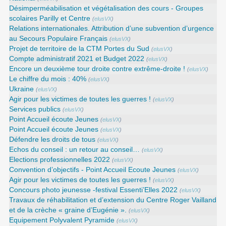
Désimperméabilisation et végétalisation des cours - Groupes
scolaires Parilly et Centre
(
elusVX
)
Relations internationales. Attribution d’une subvention d’urgence
au Secours Populaire Français
(
elusVX
)
Projet de territoire de la CTM Portes du Sud
(
elusVX
)
Compte administratif 2021 et Budget 2022
(
elusVX
)
Encore un deuxième tour droite contre extrême-droite !
(
elusVX
)
Le chiffre du mois : 40%
(
elusVX
)
Ukraine
(
elusVX
)
Agir pour les victimes de toutes les guerres !
(
elusVX
)
Services publics
(
elusVX
)
Point Accueil écoute Jeunes
(
elusVX
)
Point Accueil écoute Jeunes
(
elusVX
)
Défendre les droits de tous
(
elusVX
)
Echos du conseil : un retour au conseil…
(
elusVX
)
Elections professionnelles 2022
(
elusVX
)
Convention d’objectifs - Point Accueil Ecoute Jeunes
(
elusVX
)
Agir pour les victimes de toutes les guerres !
(
elusVX
)
Concours photo jeunesse -festival Essenti’Elles 2022
(
elusVX
)
Travaux de réhabilitation et d’extension du Centre Roger Vailland
et de la crèche « graine d’Eugénie ».
(
elusVX
)
Equipement Polyvalent Pyramide
(
elusVX
)