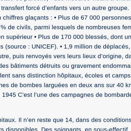
 transfert forcé d’enfants vers un autre groupe.
n chiffres glaçants : • Plus de 67 000 personne
 % de civils, parmi lesquels de nombreuses f
bien supérieur • Plus de 170 000 blessés, dont u
s (source : UNICEF). • 1,9 million de déplacés,
utre, puis renvoyés vers leurs lieux d’origine, 
% des bâtiments détruits ou gravement endomm
lent sans distinction hôpitaux, écoles et camps
nnes de bombes larguées en deux ans sur 40 k
en 1945 C’est l’une des campagnes de bombard
taux. Il n’en reste que 14, dans des condition
s disponibles. Des soignants, en sous-effectif,