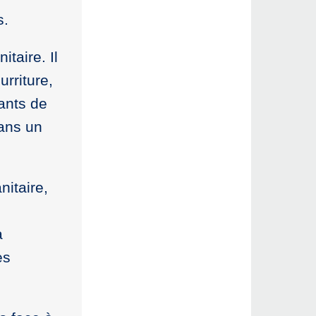
s.
taire. Il
urriture,
ants de
dans un
nitaire,
a
es