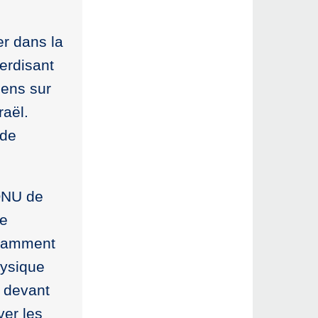
er dans la
terdisant
iens sur
raël.
 de
’ONU de
de
notamment
hysique
e devant
ver les