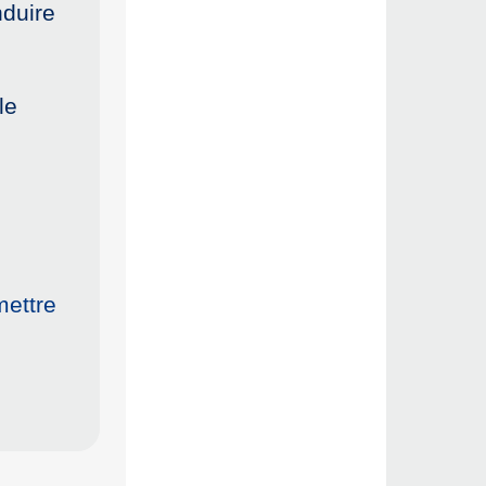
nduire
le
mettre