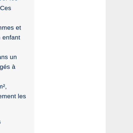
 Ces
s
emmes et
n enfant
dans un
agés à
m²,
ement les
s