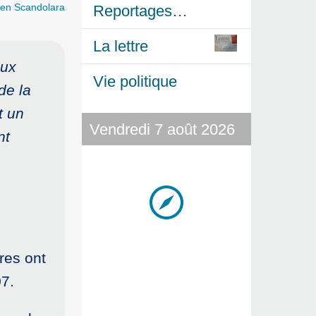
ien Scandolara
Reportages…
La lettre
aux
Vie politique
de la
t un
Vendredi 7 août 2026
nt
res ont
07.