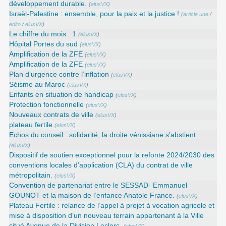
développement durable.
(
elusVX
)
Israël-Palestine : ensemble, pour la paix et la justice !
(
article une
/
edito
/
elusVX
)
Le chiffre du mois : 1
(
elusVX
)
Hôpital Portes du sud
(
elusVX
)
Amplification de la ZFE
(
elusVX
)
Amplification de la ZFE
(
elusVX
)
Plan d’urgence contre l’inflation
(
elusVX
)
Séisme au Maroc
(
elusVX
)
Enfants en situation de handicap
(
elusVX
)
Protection fonctionnelle
(
elusVX
)
Nouveaux contrats de ville
(
elusVX
)
plateau fertile
(
elusVX
)
Echos du conseil : solidarité, la droite vénissiane s’abstient
(
elusVX
)
Dispositif de soutien exceptionnel pour la refonte 2024/2030 des
conventions locales d’application (CLA) du contrat de ville
métropolitain.
(
elusVX
)
Convention de partenariat entre le SESSAD- Emmanuel
GOUNOT et la maison de l’enfance Anatole France.
(
elusVX
)
Plateau Fertile : relance de l’appel à projet à vocation agricole et
mise à disposition d’un nouveau terrain appartenant à la Ville
situé Avenue de la Division Leclerc.