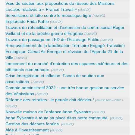
Vœu de soutien aux propositions du réseau des Missions
Locales relatives à « France Travail »
(
elusVX
)
Surveillance et lutte contre le moustique tigre
(
elusVX
)
Esplanade Frida Kahlo
(
elusVX
)
Travaux de réhabilitation et d’extension du centre social Roger
Vailland et de la crèche graine d’Eugénie
(
elusVX
)
Travaux de passage en LED de l’Eclairage Public
(
elusVX
)
Renouvellement de la labellisation Territoire Engagé Transition
Écologique Climat Air Énergie et révision de l’Agenda 21 de la
Ville
(
elusVX
)
Lancement du marché d’entretien des espaces extérieurs et des
bâtiments communaux.
(
elusVX
)
Crise énergétique et inflation. Fonds de soutien aux
associations.
(
elusVX
)
Compte administratif 2022 : une très bonne gestion au service
des Vénissians
(
elusVX
)
Réforme des retraites : le peuple doit décider !
(
article une
/
edito
/
elusVX
)
Nouvelle maison de l’enfance Anne Sylvestre
(
elusVX
)
Anne Sylvestre a toute sa place dans notre commune.
(
elusVX
)
Gestion des déchets forains.
(
elusVX
)
Aide à l’investissement
(
elusVX
)