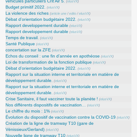
véhicules particuliers Crit’Air 5.
(
elusVX
)
Budget primitif 2022.
(
elusVX
)
La violence des riches
(
article une
/
edito
/
elusVX
)
Débat d’orientation budgétaire 2022.
(
elusVX
)
Rapport developpement durable
(
elusVX
)
Rapport developpement durable
(
elusVX
)
Temps de travail.
(
elusVX
)
Santé Publique
(
elusVX
)
concertation sur la ZFE
(
elusVX
)
Echos du conseil : une fin d’année en apothéose
(
elusVX
)
Loi de transformation de la fonction publique
(
elusVX
)
Débat d’orientation budgétaire 2022.
(
elusVX
)
Rapport sur la situation interne et territoriale en matière de
développement durable.
(
elusVX
)
Rapport sur la situation interne et territoriale en matière de
développement durable.
(
elusVX
)
Crise Sanitaire, il faut vacciner toute la planète !
(
elusVX
)
Nos différents dispositifs de vaccination…
(
elusVX
)
Le chiffre du mois : 1%
(
elusVX
)
Évolution du dispositif de vaccination contre la COVID-19
(
elusVX
)
Création de la ligne de tramway T10 (gare de
Vénissieux/Gerland)
(
elusVX
)
Nouvelle ligne de tramway T10
(
elusVX
)