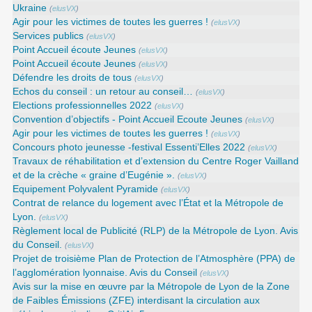
Ukraine
(
elusVX
)
Agir pour les victimes de toutes les guerres !
(
elusVX
)
Services publics
(
elusVX
)
Point Accueil écoute Jeunes
(
elusVX
)
Point Accueil écoute Jeunes
(
elusVX
)
Défendre les droits de tous
(
elusVX
)
Echos du conseil : un retour au conseil…
(
elusVX
)
Elections professionnelles 2022
(
elusVX
)
Convention d’objectifs - Point Accueil Ecoute Jeunes
(
elusVX
)
Agir pour les victimes de toutes les guerres !
(
elusVX
)
Concours photo jeunesse -festival Essenti’Elles 2022
(
elusVX
)
Travaux de réhabilitation et d’extension du Centre Roger Vailland
et de la crèche « graine d’Eugénie ».
(
elusVX
)
Equipement Polyvalent Pyramide
(
elusVX
)
Contrat de relance du logement avec l’État et la Métropole de
Lyon.
(
elusVX
)
Règlement local de Publicité (RLP) de la Métropole de Lyon. Avis
du Conseil.
(
elusVX
)
Projet de troisième Plan de Protection de l’Atmosphère (PPA) de
l’agglomération lyonnaise. Avis du Conseil
(
elusVX
)
Avis sur la mise en œuvre par la Métropole de Lyon de la Zone
de Faibles Émissions (ZFE) interdisant la circulation aux