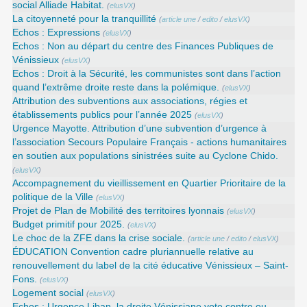
social Alliade Habitat.
(
elusVX
)
La citoyenneté pour la tranquillité
(
article une
/
edito
/
elusVX
)
Echos : Expressions
(
elusVX
)
Echos : Non au départ du centre des Finances Publiques de
Vénissieux
(
elusVX
)
Echos : Droit à la Sécurité, les communistes sont dans l’action
quand l’extrême droite reste dans la polémique.
(
elusVX
)
Attribution des subventions aux associations, régies et
établissements publics pour l’année 2025
(
elusVX
)
Urgence Mayotte. Attribution d’une subvention d’urgence à
l’association Secours Populaire Français - actions humanitaires
en soutien aux populations sinistrées suite au Cyclone Chido.
(
elusVX
)
Accompagnement du vieillissement en Quartier Prioritaire de la
politique de la Ville
(
elusVX
)
Projet de Plan de Mobilité des territoires lyonnais
(
elusVX
)
Budget primitif pour 2025.
(
elusVX
)
Le choc de la ZFE dans la crise sociale.
(
article une
/
edito
/
elusVX
)
ÉDUCATION Convention cadre pluriannuelle relative au
renouvellement du label de la cité éducative Vénissieux – Saint-
Fons.
(
elusVX
)
Logement social
(
elusVX
)
Echos : Urgence Liban, la droite Vénissiane vote contre ou