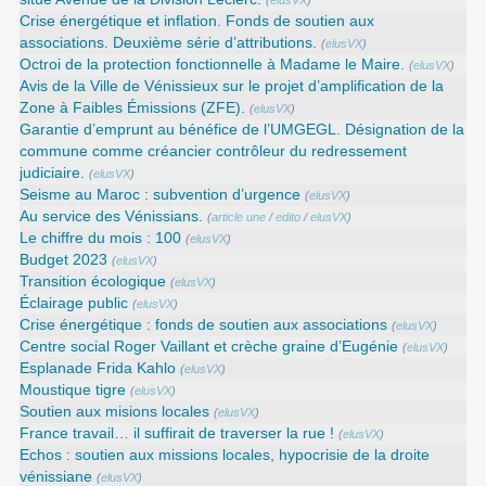
(
elusVX
)
Crise énergétique et inflation. Fonds de soutien aux
associations. Deuxième série d’attributions.
(
elusVX
)
Octroi de la protection fonctionnelle à Madame le Maire.
(
elusVX
)
Avis de la Ville de Vénissieux sur le projet d’amplification de la
Zone à Faibles Émissions (ZFE).
(
elusVX
)
Garantie d’emprunt au bénéfice de l’UMGEGL. Désignation de la
commune comme créancier contrôleur du redressement
judiciaire.
(
elusVX
)
Seisme au Maroc : subvention d’urgence
(
elusVX
)
Au service des Vénissians.
(
article une
/
edito
/
elusVX
)
Le chiffre du mois : 100
(
elusVX
)
Budget 2023
(
elusVX
)
Transition écologique
(
elusVX
)
Éclairage public
(
elusVX
)
Crise énergétique : fonds de soutien aux associations
(
elusVX
)
Centre social Roger Vaillant et crèche graine d’Eugénie
(
elusVX
)
Esplanade Frida Kahlo
(
elusVX
)
Moustique tigre
(
elusVX
)
Soutien aux misions locales
(
elusVX
)
France travail… il suffirait de traverser la rue !
(
elusVX
)
Echos : soutien aux missions locales, hypocrisie de la droite
vénissiane
(
elusVX
)