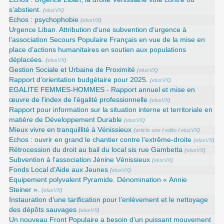
s’abstient.
(
elusVX
)
Echos : psychophobie
(
elusVX
)
Urgence Liban. Attribution d’une subvention d’urgence à
l’association Secours Populaire Français en vue de la mise en
place d’actions humanitaires en soutien aux populations
déplacées.
(
elusVX
)
Gestion Sociale et Urbaine de Proximité
(
elusVX
)
Rapport d’orientation budgétaire pour 2025.
(
elusVX
)
EGALITE FEMMES-HOMMES - Rapport annuel et mise en
œuvre de l’index de l’égalité professionnelle
(
elusVX
)
Rapport pour information sur la situation interne et territoriale en
matière de Développement Durable
(
elusVX
)
Mieux vivre en tranquillité à Vénissieux
(
article une
/
edito
/
elusVX
)
Echos : ouvrir en grand le chantier contre l’extrême-droite
(
elusVX
)
Rétrocession du droit au bail du local sis rue Gambetta
(
elusVX
)
Subvention à l’association Jénine Vénissieux
(
elusVX
)
Fonds Local d’Aide aux Jeunes
(
elusVX
)
Equipement polyvalent Pyramide. Dénomination « Annie
Steiner ».
(
elusVX
)
Instauration d’une tarification pour l’enlèvement et le nettoyage
des dépôts sauvages
(
elusVX
)
Un nouveau Front Populaire a besoin d’un puissant mouvement