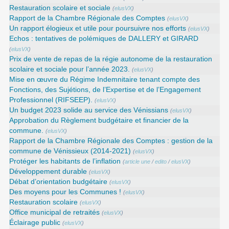
Restauration scolaire et sociale
(
elusVX
)
Rapport de la Chambre Régionale des Comptes
(
elusVX
)
Un rapport élogieux et utile pour poursuivre nos efforts
(
elusVX
)
Echos : tentatives de polémiques de DALLERY et GIRARD
(
elusVX
)
Prix de vente de repas de la régie autonome de la restauration
scolaire et sociale pour l’année 2023.
(
elusVX
)
Mise en œuvre du Régime Indemnitaire tenant compte des
Fonctions, des Sujétions, de l’Expertise et de l’Engagement
Professionnel (RIFSEEP).
(
elusVX
)
Un budget 2023 solide au service des Vénissians
(
elusVX
)
Approbation du Règlement budgétaire et financier de la
commune.
(
elusVX
)
Rapport de la Chambre Régionale des Comptes : gestion de la
commune de Vénissieux (2014-2021)
(
elusVX
)
Protéger les habitants de l’inflation
(
article une
/
edito
/
elusVX
)
Développement durable
(
elusVX
)
Débat d’orientation budgétaire
(
elusVX
)
Des moyens pour les Communes !
(
elusVX
)
Restauration scolaire
(
elusVX
)
Office municipal de retraités
(
elusVX
)
Éclairage public
(
elusVX
)