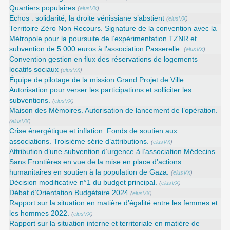
Quartiers populaires
(
elusVX
)
Echos : solidarité, la droite vénissiane s’abstient
(
elusVX
)
Territoire Zéro Non Recours. Signature de la convention avec la
Métropole pour la poursuite de l’expérimentation TZNR et
subvention de 5 000 euros à l’association Passerelle.
(
elusVX
)
Convention gestion en flux des réservations de logements
locatifs sociaux
(
elusVX
)
Équipe de pilotage de la mission Grand Projet de Ville.
Autorisation pour verser les participations et solliciter les
subventions.
(
elusVX
)
Maison des Mémoires. Autorisation de lancement de l’opération.
(
elusVX
)
Crise énergétique et inflation. Fonds de soutien aux
associations. Troisième série d’attributions.
(
elusVX
)
Attribution d’une subvention d’urgence à l’association Médecins
Sans Frontières en vue de la mise en place d’actions
humanitaires en soutien à la population de Gaza.
(
elusVX
)
Décision modificative n°1 du budget principal.
(
elusVX
)
Débat d’Orientation Budgétaire 2024
(
elusVX
)
Rapport sur la situation en matière d’égalité entre les femmes et
les hommes 2022.
(
elusVX
)
Rapport sur la situation interne et territoriale en matière de