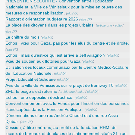
PRÉVENTION SÉCURITÉ - Convention entre l’Éducation
Nationale et la Ville de Vénissieux pour la mise en œuvre des
mesures de responsabilisation.
(
elusVX
)
Rapport d’orientation budgétaire 2026
(
elusVX
)
La place des citoyens dans les projets urbains.
(
article une
/
edito
/
elusVX
)
Le chiffre du mois
(
elusVX
)
Echos : vœu pour Gaza, pas pour les élus du centre et de droite.
(
elusVX
)
Echos : mais qu’est-ce qui est arrivé à Jeff Ariagno ?
(
elusVX
)
Vœu de soutien aux flottilles pour Gaza
(
elusVX
)
Utilisation des locaux communaux par le Centre Médico-Scolaire
de l’Éducation Nationale.
(
elusVX
)
Projet Educatif et Solidaire
(
elusVX
)
Avis de la ville de Vénissieux sur le projet de tramway T8
(
elusVX
)
ZFE, le piège s’est refermé
(
article une
/
edito
/
elusVX
)
Echos : une opposition destructrice.
(
elusVX
)
Conventionnement avec le Fonds pour l’Insertion des personnes
Handicapées dans la Fonction Publique .
(
elusVX
)
Dénominations d’une rue Andrée Chedid et d’une rue Assia
Djebar.
(
elusVX
)
Cession, à titre onéreux, au profit de la fondation RHM, de
locaux de bureaux et de places de stationnement situés 21, rue