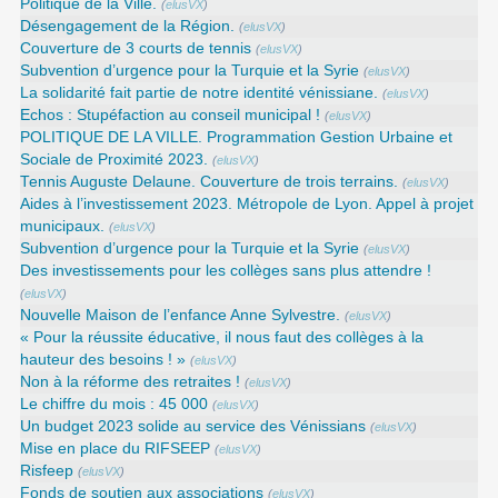
Politique de la Ville.
(
elusVX
)
Désengagement de la Région.
(
elusVX
)
Couverture de 3 courts de tennis
(
elusVX
)
Subvention d’urgence pour la Turquie et la Syrie
(
elusVX
)
La solidarité fait partie de notre identité vénissiane.
(
elusVX
)
Echos : Stupéfaction au conseil municipal !
(
elusVX
)
POLITIQUE DE LA VILLE. Programmation Gestion Urbaine et
Sociale de Proximité 2023.
(
elusVX
)
Tennis Auguste Delaune. Couverture de trois terrains.
(
elusVX
)
Aides à l’investissement 2023. Métropole de Lyon. Appel à projet
municipaux.
(
elusVX
)
Subvention d’urgence pour la Turquie et la Syrie
(
elusVX
)
Des investissements pour les collèges sans plus attendre !
(
elusVX
)
Nouvelle Maison de l’enfance Anne Sylvestre.
(
elusVX
)
« Pour la réussite éducative, il nous faut des collèges à la
hauteur des besoins ! »
(
elusVX
)
Non à la réforme des retraites !
(
elusVX
)
Le chiffre du mois : 45 000
(
elusVX
)
Un budget 2023 solide au service des Vénissians
(
elusVX
)
Mise en place du RIFSEEP
(
elusVX
)
Risfeep
(
elusVX
)
Fonds de soutien aux associations
(
elusVX
)