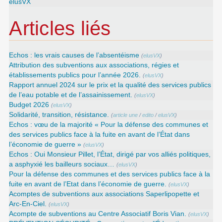
elusVX
Articles liés
Echos : les vrais causes de l’absentéisme
(
elusVX
)
Attribution des subventions aux associations, régies et
établissements publics pour l’année 2026.
(
elusVX
)
Rapport annuel 2024 sur le prix et la qualité des services publics
de l’eau potable et de l’assainissement.
(
elusVX
)
Budget 2026
(
elusVX
)
Solidarité, transition, résistance.
(
article une
/
edito
/
elusVX
)
Echos : vœu de la majorité « Pour la défense des communes et
des services publics face à la fuite en avant de l’État dans
l’économie de guerre »
(
elusVX
)
Echos : Oui Monsieur Pillet, l’État, dirigé par vos alliés politiques,
a asphyxié les bailleurs sociaux…
(
elusVX
)
Pour la défense des communes et des services publics face à la
fuite en avant de l’Etat dans l’économie de guerre.
(
elusVX
)
Acomptes de subventions aux associations Saperlipopette et
Arc-En-Ciel.
(
elusVX
)
Acompte de subventions au Centre Associatif Boris Vian.
(
elusVX
)