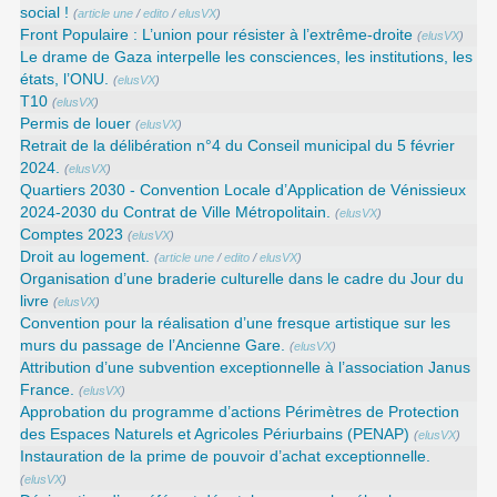
social !
(
article une
/
edito
/
elusVX
)
Front Populaire : L’union pour résister à l’extrême-droite
(
elusVX
)
Le drame de Gaza interpelle les consciences, les institutions, les
états, l’ONU.
(
elusVX
)
T10
(
elusVX
)
Permis de louer
(
elusVX
)
Retrait de la délibération n°4 du Conseil municipal du 5 février
2024.
(
elusVX
)
Quartiers 2030 - Convention Locale d’Application de Vénissieux
2024-2030 du Contrat de Ville Métropolitain.
(
elusVX
)
Comptes 2023
(
elusVX
)
Droit au logement.
(
article une
/
edito
/
elusVX
)
Organisation d’une braderie culturelle dans le cadre du Jour du
livre
(
elusVX
)
Convention pour la réalisation d’une fresque artistique sur les
murs du passage de l’Ancienne Gare.
(
elusVX
)
Attribution d’une subvention exceptionnelle à l’association Janus
France.
(
elusVX
)
Approbation du programme d’actions Périmètres de Protection
des Espaces Naturels et Agricoles Périurbains (PENAP)
(
elusVX
)
Instauration de la prime de pouvoir d’achat exceptionnelle.
(
elusVX
)