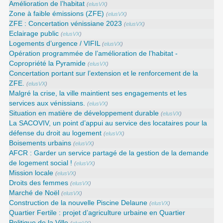
Amélioration de l’habitat
(
elusVX
)
Zone à faible émissions (ZFE)
(
elusVX
)
ZFE : Concertation vénissiane 2023
(
elusVX
)
Eclairage public
(
elusVX
)
Logements d’urgence / VIFIL
(
elusVX
)
Opération programmée de l’amélioration de l’habitat -
Copropriété la Pyramide
(
elusVX
)
Concertation portant sur l’extension et le renforcement de la
ZFE.
(
elusVX
)
Malgré la crise, la ville maintient ses engagements et les
services aux vénissians.
(
elusVX
)
Situation en matière de développement durable
(
elusVX
)
La SACOVIV, un point d’appui au service des locataires pour la
défense du droit au logement
(
elusVX
)
Boisements urbains
(
elusVX
)
AFCR : Garder un service partagé de la gestion de la demande
de logement social !
(
elusVX
)
Mission locale
(
elusVX
)
Droits des femmes
(
elusVX
)
Marché de Noël
(
elusVX
)
Construction de la nouvelle Piscine Delaune
(
elusVX
)
Quartier Fertile : projet d’agriculture urbaine en Quartier
Politique de la Ville