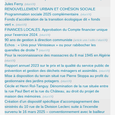
Jules Ferry.
(
elusVX
)
RENOUVELLEMENT URBAIN ET COHÉSION SOCIALE
Programmation sociale 2025 complémentaire.
(
elusVX
)
Fonds d’accélération de la transition écologique dit « fonds
vert ».
(
elusVX
)
FINANCES LOCALES. Approbation du Compte financier unique
pour l’exercice 2024.
(
elusVX
)
90 ans de gestion à direction communiste
(
article une
/
edito
/
elusVX
)
Echos : « Unis pour Vénissieux » ou pour rabibocher les
querelles de droite ?
(
elusVX
)
Pour la reconnaissance des massacres du 8 mai 1945 en Algérie
(
elusVX
)
Rapport annuel 2023 sur le prix et la qualité du service public de
prévention et gestion des déchets ménagers et assimilés.
(
elusVX
)
Mise à disposition du terrain situé rue Pierre Stoppa au profit du
gestionnaire des jardins potagers.
(
elusVX
)
Cécile et Henri Rol-Tanguy. Dénomination de la rue située entre
la rue Paul Bert et la rue du Château, au droit du projet de
maison des mémoires.
(
elusVX
)
Création d’un dispositif spécifique d’accompagnement des
sinistrés du 10 rue de la Division Leclerc suite à l’incendie
survenu le 16 mars 2025 – conventionnement avec le bailleur