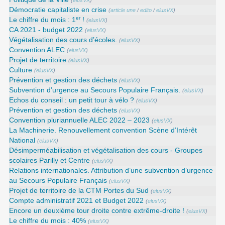
(
elusVX
)
Démocratie capitaliste en crise
(
article une
/
edito
/
elusVX
)
er
Le chiffre du mois : 1
!
(
elusVX
)
CA 2021 - budget 2022
(
elusVX
)
Végétalisation des cours d’écoles.
(
elusVX
)
Convention ALEC
(
elusVX
)
Projet de territoire
(
elusVX
)
Culture
(
elusVX
)
Prévention et gestion des déchets
(
elusVX
)
Subvention d’urgence au Secours Populaire Français.
(
elusVX
)
Echos du conseil : un petit tour à vélo ?
(
elusVX
)
Prévention et gestion des déchets
(
elusVX
)
Convention pluriannuelle ALEC 2022 – 2023
(
elusVX
)
La Machinerie. Renouvellement convention Scène d’Intérêt
National
(
elusVX
)
Désimperméabilisation et végétalisation des cours - Groupes
scolaires Parilly et Centre
(
elusVX
)
Relations internationales. Attribution d’une subvention d’urgence
au Secours Populaire Français
(
elusVX
)
Projet de territoire de la CTM Portes du Sud
(
elusVX
)
Compte administratif 2021 et Budget 2022
(
elusVX
)
Encore un deuxième tour droite contre extrême-droite !
(
elusVX
)
Le chiffre du mois : 40%
(
elusVX
)