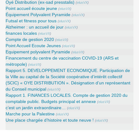
Oyé Distribution (ex-sad presstalis)
(
elusVX
)
Point accueil écoute jeune
(
elusVX
)
Équipement Polyvalent Pyramide
(
elusVX
)
Futsal et fitness pour tous
(
elusVX
)
Alzheimer : un accueil de jour
(
elusVX
)
finances locales
(
elusVX
)
Compte de gestion 2020
(
elusVX
)
Point Accueil Ecoute Jeunes
(
elusVX
)
Equipement polyvalent Pyramide
(
elusVX
)
Financement du centre de vaccination COVID-19 (ARS et
métropole)
(
elusVX
)
Rapport 5. DEVELOPPEMENT ECONOMIQUE. Participation de
la Ville au capital de la Société coopérative d’intérêt collectif
(SCIC) « OYE DISTRIBUTION ». Désignation d’un représentant
du Conseil municipal
(
elusVX
)
Rapport 1. FINANCES LOCALES. Compte de gestion 2020 du
comptable public. Budgets principal et annexe
(
elusVX
)
c’est un jardin extraordinaire…
(
elusVX
)
Marche pour la Palestine
(
elusVX
)
Une place chargée d’histoire et toute neuve !
(
elusVX
)