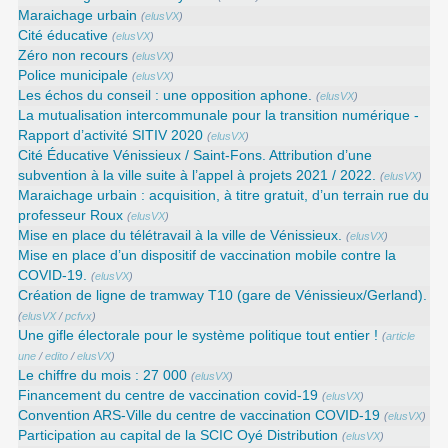
Maraichage urbain
(
elusVX
)
Cité éducative
(
elusVX
)
Zéro non recours
(
elusVX
)
Police municipale
(
elusVX
)
Les échos du conseil : une opposition aphone.
(
elusVX
)
La mutualisation intercommunale pour la transition numérique -
Rapport d’activité SITIV 2020
(
elusVX
)
Cité Éducative Vénissieux / Saint-Fons. Attribution d’une
subvention à la ville suite à l’appel à projets 2021 / 2022.
(
elusVX
)
Maraichage urbain : acquisition, à titre gratuit, d’un terrain rue du
professeur Roux
(
elusVX
)
Mise en place du télétravail à la ville de Vénissieux.
(
elusVX
)
Mise en place d’un dispositif de vaccination mobile contre la
COVID-19.
(
elusVX
)
Création de ligne de tramway T10 (gare de Vénissieux/Gerland).
(
elusVX
/
pcfvx
)
Une gifle électorale pour le système politique tout entier !
(
article
une
/
edito
/
elusVX
)
Le chiffre du mois : 27 000
(
elusVX
)
Financement du centre de vaccination covid-19
(
elusVX
)
Convention ARS‑Ville du centre de vaccination COVID‑19
(
elusVX
)
Participation au capital de la SCIC Oyé Distribution
(
elusVX
)