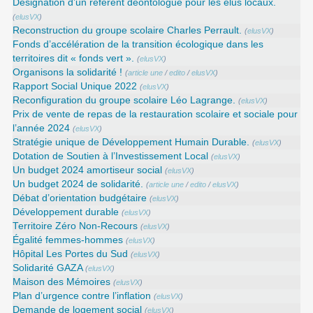
Désignation d’un référent déontologue pour les élus locaux.
(
elusVX
)
Reconstruction du groupe scolaire Charles Perrault.
(
elusVX
)
Fonds d’accélération de la transition écologique dans les
territoires dit « fonds vert ».
(
elusVX
)
Organisons la solidarité !
(
article une
/
edito
/
elusVX
)
Rapport Social Unique 2022
(
elusVX
)
Reconfiguration du groupe scolaire Léo Lagrange.
(
elusVX
)
Prix de vente de repas de la restauration scolaire et sociale pour
l’année 2024
(
elusVX
)
Stratégie unique de Développement Humain Durable.
(
elusVX
)
Dotation de Soutien à l’Investissement Local
(
elusVX
)
Un budget 2024 amortiseur social
(
elusVX
)
Un budget 2024 de solidarité.
(
article une
/
edito
/
elusVX
)
Débat d’orientation budgétaire
(
elusVX
)
Développement durable
(
elusVX
)
Territoire Zéro Non-Recours
(
elusVX
)
Égalité femmes-hommes
(
elusVX
)
Hôpital Les Portes du Sud
(
elusVX
)
Solidarité GAZA
(
elusVX
)
Maison des Mémoires
(
elusVX
)
Plan d’urgence contre l’inflation
(
elusVX
)
Demande de logement social
(
elusVX
)