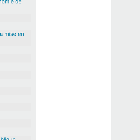
onomie de
la mise en
blique .