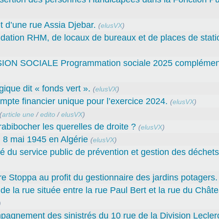
 d’une rue Assia Djebar.
(
elusVX
)
fondation RHM, de locaux de bureaux et de places de sta
SOCIALE Programmation sociale 2025 complément
gique dit « fonds vert ».
(
elusVX
)
e financier unique pour l’exercice 2024.
(
elusVX
)
(
article une
/
edito
/
elusVX
)
abibocher les querelles de droite ?
(
elusVX
)
 8 mai 1945 en Algérie
(
elusVX
)
ité du service public de prévention et gestion des déche
rre Stoppa au profit du gestionnaire des jardins potagers.
e la rue située entre la rue Paul Bert et la rue du Châte
)
mpagnement des sinistrés du 10 rue de la Division Leclerc