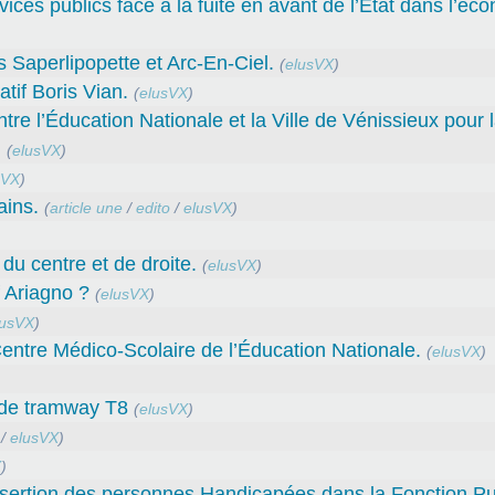
ces publics face à la fuite en avant de l’Etat dans l’éc
Saperlipopette et Arc-En-Ciel.
(
elusVX
)
tif Boris Vian.
(
elusVX
)
l’Éducation Nationale et la Ville de Vénissieux pour 
.
(
elusVX
)
sVX
)
ains.
(
article une
/
edito
/
elusVX
)
du centre et de droite.
(
elusVX
)
f Ariagno ?
(
elusVX
)
lusVX
)
entre Médico-Scolaire de l’Éducation Nationale.
(
elusVX
)
t de tramway T8
(
elusVX
)
/
elusVX
)
X
)
sertion des personnes Handicapées dans la Fonction Pu