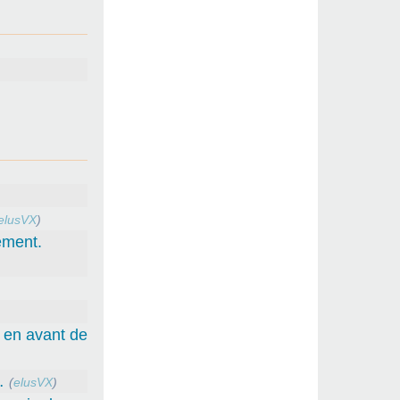
elusVX
)
ement.
e en avant de
…
(
elusVX
)