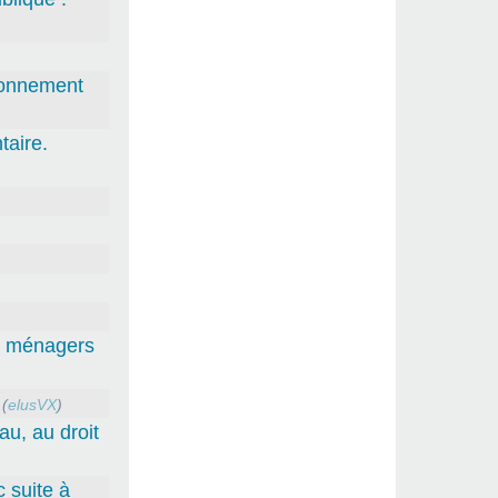
tionnement
aire.
ts ménagers
(
elusVX
)
au, au droit
 suite à