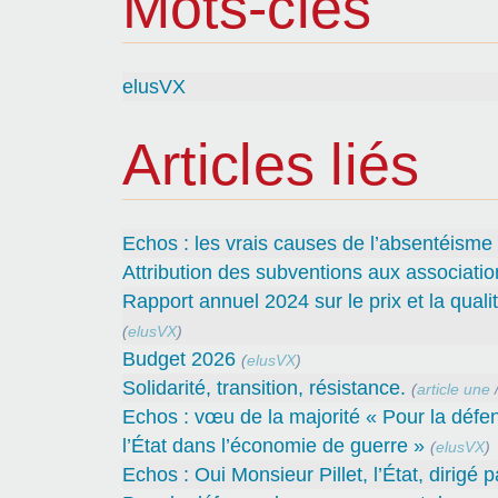
Mots-clés
elusVX
Articles liés
Echos : les vrais causes de l’absentéisme
Attribution des subventions aux associatio
Rapport annuel 2024 sur le prix et la quali
(
elusVX
)
Budget 2026
(
elusVX
)
Solidarité, transition, résistance.
(
article une
Echos : vœu de la majorité « Pour la défe
l’État dans l’économie de guerre »
(
elusVX
)
Echos : Oui Monsieur Pillet, l’État, dirigé 