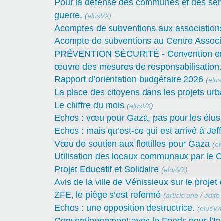
Pour la défense des communes et des servi
guerre.
(
elusVX
)
Acomptes de subventions aux associations 
Acompte de subventions au Centre Associa
PRÉVENTION SÉCURITÉ - Convention entre 
œuvre des mesures de responsabilisation
Rapport d’orientation budgétaire 2026
(
elu
La place des citoyens dans les projets urb
Le chiffre du mois
(
elusVX
)
Echos : vœu pour Gaza, pas pour les élus 
Echos : mais qu’est-ce qui est arrivé à Jef
Vœu de soutien aux flottilles pour Gaza
(
e
Utilisation des locaux communaux par le C
Projet Educatif et Solidaire
(
elusVX
)
Avis de la ville de Vénissieux sur le proje
ZFE, le piège s’est refermé
(
article une
/
edito
Echos : une opposition destructrice.
(
elusV
Conventionnement avec le Fonds pour l’In