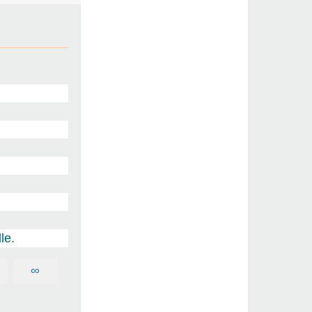
le.
∞