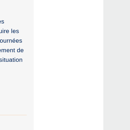
es
uire les
 tournées
cement de
situation