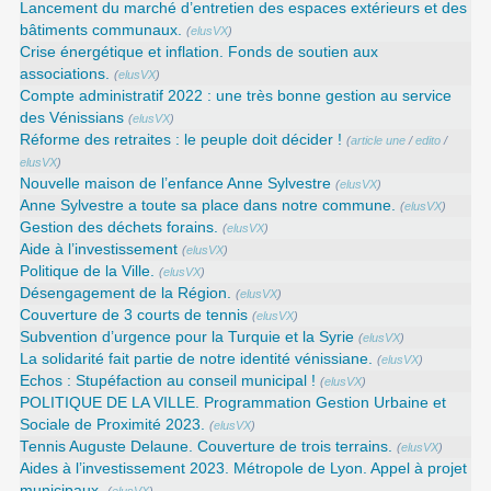
Lancement du marché d’entretien des espaces extérieurs et des
bâtiments communaux.
(
elusVX
)
Crise énergétique et inflation. Fonds de soutien aux
associations.
(
elusVX
)
Compte administratif 2022 : une très bonne gestion au service
des Vénissians
(
elusVX
)
Réforme des retraites : le peuple doit décider !
(
article une
/
edito
/
elusVX
)
Nouvelle maison de l’enfance Anne Sylvestre
(
elusVX
)
Anne Sylvestre a toute sa place dans notre commune.
(
elusVX
)
Gestion des déchets forains.
(
elusVX
)
Aide à l’investissement
(
elusVX
)
Politique de la Ville.
(
elusVX
)
Désengagement de la Région.
(
elusVX
)
Couverture de 3 courts de tennis
(
elusVX
)
Subvention d’urgence pour la Turquie et la Syrie
(
elusVX
)
La solidarité fait partie de notre identité vénissiane.
(
elusVX
)
Echos : Stupéfaction au conseil municipal !
(
elusVX
)
POLITIQUE DE LA VILLE. Programmation Gestion Urbaine et
Sociale de Proximité 2023.
(
elusVX
)
Tennis Auguste Delaune. Couverture de trois terrains.
(
elusVX
)
Aides à l’investissement 2023. Métropole de Lyon. Appel à projet
municipaux.