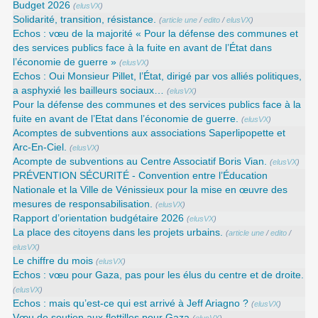
Budget 2026
(
elusVX
)
Solidarité, transition, résistance.
(
article une
/
edito
/
elusVX
)
Echos : vœu de la majorité « Pour la défense des communes et
des services publics face à la fuite en avant de l’État dans
l’économie de guerre »
(
elusVX
)
Echos : Oui Monsieur Pillet, l’État, dirigé par vos alliés politiques,
a asphyxié les bailleurs sociaux…
(
elusVX
)
Pour la défense des communes et des services publics face à la
fuite en avant de l’Etat dans l’économie de guerre.
(
elusVX
)
Acomptes de subventions aux associations Saperlipopette et
Arc-En-Ciel.
(
elusVX
)
Acompte de subventions au Centre Associatif Boris Vian.
(
elusVX
)
PRÉVENTION SÉCURITÉ - Convention entre l’Éducation
Nationale et la Ville de Vénissieux pour la mise en œuvre des
mesures de responsabilisation.
(
elusVX
)
Rapport d’orientation budgétaire 2026
(
elusVX
)
La place des citoyens dans les projets urbains.
(
article une
/
edito
/
elusVX
)
Le chiffre du mois
(
elusVX
)
Echos : vœu pour Gaza, pas pour les élus du centre et de droite.
(
elusVX
)
Echos : mais qu’est-ce qui est arrivé à Jeff Ariagno ?
(
elusVX
)
Vœu de soutien aux flottilles pour Gaza