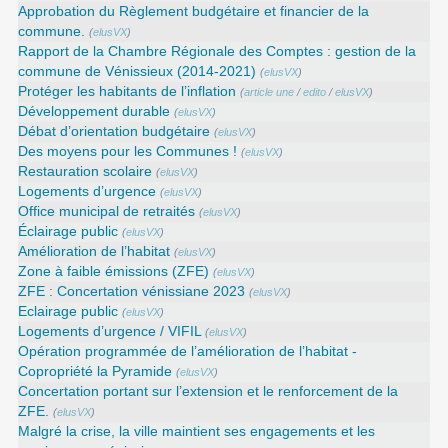
Approbation du Règlement budgétaire et financier de la
commune.
(
elusVX
)
Rapport de la Chambre Régionale des Comptes : gestion de la
commune de Vénissieux (2014-2021)
(
elusVX
)
Protéger les habitants de l’inflation
(
article une
/
edito
/
elusVX
)
Développement durable
(
elusVX
)
Débat d’orientation budgétaire
(
elusVX
)
Des moyens pour les Communes !
(
elusVX
)
Restauration scolaire
(
elusVX
)
Logements d’urgence
(
elusVX
)
Office municipal de retraités
(
elusVX
)
Éclairage public
(
elusVX
)
Amélioration de l’habitat
(
elusVX
)
Zone à faible émissions (ZFE)
(
elusVX
)
ZFE : Concertation vénissiane 2023
(
elusVX
)
Eclairage public
(
elusVX
)
Logements d’urgence / VIFIL
(
elusVX
)
Opération programmée de l’amélioration de l’habitat -
Copropriété la Pyramide
(
elusVX
)
Concertation portant sur l’extension et le renforcement de la
ZFE.
(
elusVX
)
Malgré la crise, la ville maintient ses engagements et les