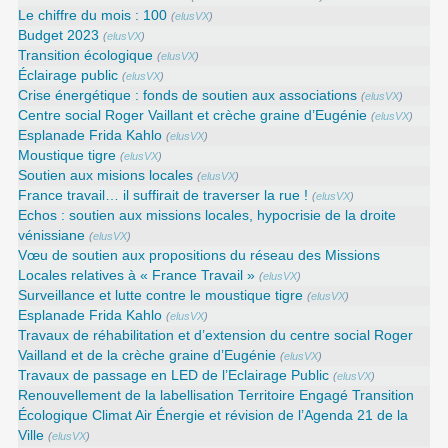
Le chiffre du mois : 100
(
elusVX
)
Budget 2023
(
elusVX
)
Transition écologique
(
elusVX
)
Éclairage public
(
elusVX
)
Crise énergétique : fonds de soutien aux associations
(
elusVX
)
Centre social Roger Vaillant et crèche graine d’Eugénie
(
elusVX
)
Esplanade Frida Kahlo
(
elusVX
)
Moustique tigre
(
elusVX
)
Soutien aux misions locales
(
elusVX
)
France travail… il suffirait de traverser la rue !
(
elusVX
)
Echos : soutien aux missions locales, hypocrisie de la droite
vénissiane
(
elusVX
)
Vœu de soutien aux propositions du réseau des Missions
Locales relatives à « France Travail »
(
elusVX
)
Surveillance et lutte contre le moustique tigre
(
elusVX
)
Esplanade Frida Kahlo
(
elusVX
)
Travaux de réhabilitation et d’extension du centre social Roger
Vailland et de la crèche graine d’Eugénie
(
elusVX
)
Travaux de passage en LED de l’Eclairage Public
(
elusVX
)
Renouvellement de la labellisation Territoire Engagé Transition
Écologique Climat Air Énergie et révision de l’Agenda 21 de la
Ville
(
elusVX
)