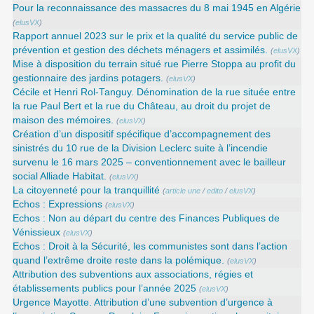
Pour la reconnaissance des massacres du 8 mai 1945 en Algérie
(
elusVX
)
Rapport annuel 2023 sur le prix et la qualité du service public de
prévention et gestion des déchets ménagers et assimilés.
(
elusVX
)
Mise à disposition du terrain situé rue Pierre Stoppa au profit du
gestionnaire des jardins potagers.
(
elusVX
)
Cécile et Henri Rol-Tanguy. Dénomination de la rue située entre
la rue Paul Bert et la rue du Château, au droit du projet de
maison des mémoires.
(
elusVX
)
Création d’un dispositif spécifique d’accompagnement des
sinistrés du 10 rue de la Division Leclerc suite à l’incendie
survenu le 16 mars 2025 – conventionnement avec le bailleur
social Alliade Habitat.
(
elusVX
)
La citoyenneté pour la tranquillité
(
article une
/
edito
/
elusVX
)
Echos : Expressions
(
elusVX
)
Echos : Non au départ du centre des Finances Publiques de
Vénissieux
(
elusVX
)
Echos : Droit à la Sécurité, les communistes sont dans l’action
quand l’extrême droite reste dans la polémique.
(
elusVX
)
Attribution des subventions aux associations, régies et
établissements publics pour l’année 2025
(
elusVX
)
Urgence Mayotte. Attribution d’une subvention d’urgence à