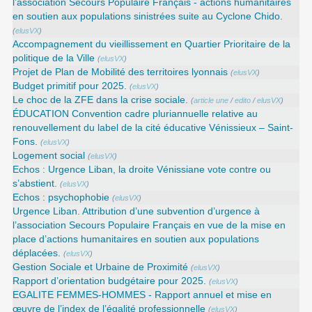
l’association Secours Populaire Français - actions humanitaires
en soutien aux populations sinistrées suite au Cyclone Chido.
(
elusVX
)
Accompagnement du vieillissement en Quartier Prioritaire de la
politique de la Ville
(
elusVX
)
Projet de Plan de Mobilité des territoires lyonnais
(
elusVX
)
Budget primitif pour 2025.
(
elusVX
)
Le choc de la ZFE dans la crise sociale.
(
article une
/
edito
/
elusVX
)
ÉDUCATION Convention cadre pluriannuelle relative au
renouvellement du label de la cité éducative Vénissieux – Saint-
Fons.
(
elusVX
)
Logement social
(
elusVX
)
Echos : Urgence Liban, la droite Vénissiane vote contre ou
s’abstient.
(
elusVX
)
Echos : psychophobie
(
elusVX
)
Urgence Liban. Attribution d’une subvention d’urgence à
l’association Secours Populaire Français en vue de la mise en
place d’actions humanitaires en soutien aux populations
déplacées.
(
elusVX
)
Gestion Sociale et Urbaine de Proximité
(
elusVX
)
Rapport d’orientation budgétaire pour 2025.
(
elusVX
)
EGALITE FEMMES-HOMMES - Rapport annuel et mise en
œuvre de l’index de l’égalité professionnelle
(
elusVX
)