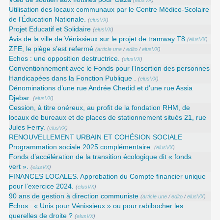
(
elusVX
)
Utilisation des locaux communaux par le Centre Médico-Scolaire
de l’Éducation Nationale.
(
elusVX
)
Projet Educatif et Solidaire
(
elusVX
)
Avis de la ville de Vénissieux sur le projet de tramway T8
(
elusVX
)
ZFE, le piège s’est refermé
(
article une
/
edito
/
elusVX
)
Echos : une opposition destructrice.
(
elusVX
)
Conventionnement avec le Fonds pour l’Insertion des personnes
Handicapées dans la Fonction Publique .
(
elusVX
)
Dénominations d’une rue Andrée Chedid et d’une rue Assia
Djebar.
(
elusVX
)
Cession, à titre onéreux, au profit de la fondation RHM, de
locaux de bureaux et de places de stationnement situés 21, rue
Jules Ferry.
(
elusVX
)
RENOUVELLEMENT URBAIN ET COHÉSION SOCIALE
Programmation sociale 2025 complémentaire.
(
elusVX
)
Fonds d’accélération de la transition écologique dit « fonds
vert ».
(
elusVX
)
FINANCES LOCALES. Approbation du Compte financier unique
pour l’exercice 2024.
(
elusVX
)
90 ans de gestion à direction communiste
(
article une
/
edito
/
elusVX
)
Echos : « Unis pour Vénissieux » ou pour rabibocher les
querelles de droite ?
(
elusVX
)