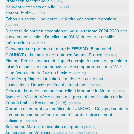
Protection fonctionnelle
(
elusVX
)
Nouveaux contrats de ville
(
elusVX
)
plateau fertile
(
elusVX
)
Echos du conseil : solidarité, la droite vénissiane s’abstient
(
elusVX
)
Dispositif de soutien exceptionnel pour la refonte 2024/2030 des
conventions locales d’application (CLA) du contrat de ville
métropolitain.
(
elusVX
)
Convention de partenariat entre le SESSAD- Emmanuel
GOUNOT et la maison de l’enfance Anatole France.
(
elusVX
)
Plateau Fertile : relance de l’appel à projet à vocation agricole et
mise à disposition d’un nouveau terrain appartenant à la Ville
situé Avenue de la Division Leclerc.
(
elusVX
)
Crise énergétique et inflation. Fonds de soutien aux
associations. Deuxième série d’attributions.
(
elusVX
)
Octroi de la protection fonctionnelle à Madame le Maire.
(
elusVX
)
Avis de la Ville de Vénissieux sur le projet d’amplification de la
Zone à Faibles Émissions (ZFE).
(
elusVX
)
Garantie d’emprunt au bénéfice de l’UMGEGL. Désignation de la
commune comme créancier contrôleur du redressement
judiciaire.
(
elusVX
)
Seisme au Maroc : subvention d’urgence
(
elusVX
)
Au service des Vénissians.
(
article une
/
edito
/
elusVX
)