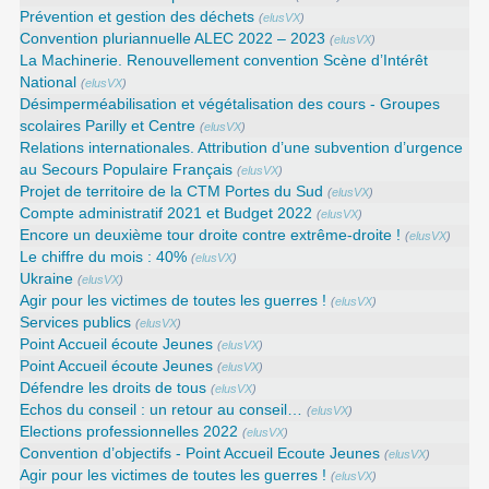
Prévention et gestion des déchets
(
elusVX
)
Convention pluriannuelle ALEC 2022 – 2023
(
elusVX
)
La Machinerie. Renouvellement convention Scène d’Intérêt
National
(
elusVX
)
Désimperméabilisation et végétalisation des cours - Groupes
scolaires Parilly et Centre
(
elusVX
)
Relations internationales. Attribution d’une subvention d’urgence
au Secours Populaire Français
(
elusVX
)
Projet de territoire de la CTM Portes du Sud
(
elusVX
)
Compte administratif 2021 et Budget 2022
(
elusVX
)
Encore un deuxième tour droite contre extrême-droite !
(
elusVX
)
Le chiffre du mois : 40%
(
elusVX
)
Ukraine
(
elusVX
)
Agir pour les victimes de toutes les guerres !
(
elusVX
)
Services publics
(
elusVX
)
Point Accueil écoute Jeunes
(
elusVX
)
Point Accueil écoute Jeunes
(
elusVX
)
Défendre les droits de tous
(
elusVX
)
Echos du conseil : un retour au conseil…
(
elusVX
)
Elections professionnelles 2022
(
elusVX
)
Convention d’objectifs - Point Accueil Ecoute Jeunes
(
elusVX
)
Agir pour les victimes de toutes les guerres !
(
elusVX
)