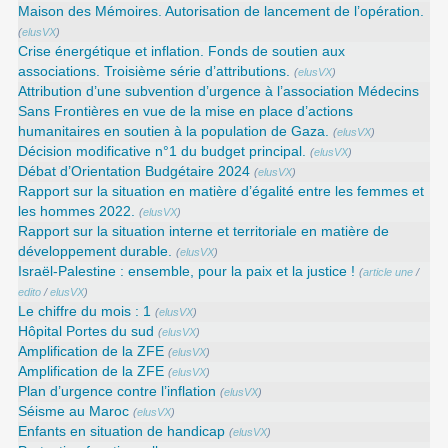
Maison des Mémoires. Autorisation de lancement de l’opération.
(
elusVX
)
Crise énergétique et inflation. Fonds de soutien aux
associations. Troisième série d’attributions.
(
elusVX
)
Attribution d’une subvention d’urgence à l’association Médecins
Sans Frontières en vue de la mise en place d’actions
humanitaires en soutien à la population de Gaza.
(
elusVX
)
Décision modificative n°1 du budget principal.
(
elusVX
)
Débat d’Orientation Budgétaire 2024
(
elusVX
)
Rapport sur la situation en matière d’égalité entre les femmes et
les hommes 2022.
(
elusVX
)
Rapport sur la situation interne et territoriale en matière de
développement durable.
(
elusVX
)
Israël-Palestine : ensemble, pour la paix et la justice !
(
article une
/
edito
/
elusVX
)
Le chiffre du mois : 1
(
elusVX
)
Hôpital Portes du sud
(
elusVX
)
Amplification de la ZFE
(
elusVX
)
Amplification de la ZFE
(
elusVX
)
Plan d’urgence contre l’inflation
(
elusVX
)
Séisme au Maroc
(
elusVX
)
Enfants en situation de handicap
(
elusVX
)