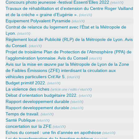
Concours photo jeunesse -festival Essenti’Elles 2022
(
elusVX
)
Travaux de réhabilitation et d’extension du Centre Roger Vailland
et de la crèche « graine d’Eugénie ».
(
elusVX
)
Equipement Polyvalent Pyramide
(
elusVX
)
Contrat de relance du logement avec l’État et la Métropole de
Lyon.
(
elusVX
)
Règlement local de Publicité (RLP) de la Métropole de Lyon. Avis
du Conseil.
(
elusVX
)
Projet de troisième Plan de Protection de l’Atmosphère (PPA) de
l’agglomération lyonnaise. Avis du Conseil
(
elusVX
)
Avis sur la mise en œuvre par la Métropole de Lyon de la Zone
de Faibles Émissions (ZFE) interdisant la circulation aux
véhicules particuliers Crit’Air 5.
(
elusVX
)
Budget primitif 2022.
(
elusVX
)
La violence des riches
(
article une
/
edito
/
elusVX
)
Débat d’orientation budgétaire 2022.
(
elusVX
)
Rapport developpement durable
(
elusVX
)
Rapport developpement durable
(
elusVX
)
Temps de travail.
(
elusVX
)
Santé Publique
(
elusVX
)
concertation sur la ZFE
(
elusVX
)
Echos du conseil : une fin d’année en apothéose
(
elusVX
)
Loi de transformation de la fonction publique