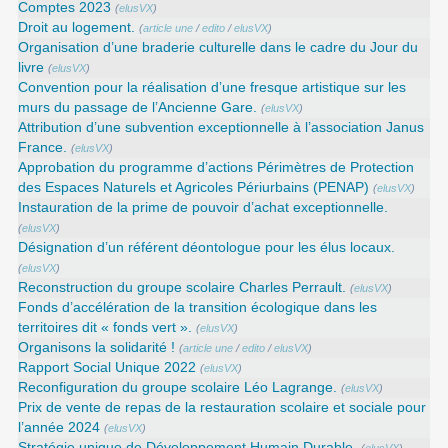
Comptes 2023
(
elusVX
)
Droit au logement.
(
article une
/
edito
/
elusVX
)
Organisation d’une braderie culturelle dans le cadre du Jour du
livre
(
elusVX
)
Convention pour la réalisation d’une fresque artistique sur les
murs du passage de l’Ancienne Gare.
(
elusVX
)
Attribution d’une subvention exceptionnelle à l’association Janus
France.
(
elusVX
)
Approbation du programme d’actions Périmètres de Protection
des Espaces Naturels et Agricoles Périurbains (PENAP)
(
elusVX
)
Instauration de la prime de pouvoir d’achat exceptionnelle.
(
elusVX
)
Désignation d’un référent déontologue pour les élus locaux.
(
elusVX
)
Reconstruction du groupe scolaire Charles Perrault.
(
elusVX
)
Fonds d’accélération de la transition écologique dans les
territoires dit « fonds vert ».
(
elusVX
)
Organisons la solidarité !
(
article une
/
edito
/
elusVX
)
Rapport Social Unique 2022
(
elusVX
)
Reconfiguration du groupe scolaire Léo Lagrange.
(
elusVX
)
Prix de vente de repas de la restauration scolaire et sociale pour
l’année 2024
(
elusVX
)
Stratégie unique de Développement Humain Durable.