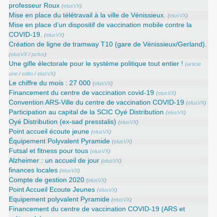
professeur Roux
(
elusVX
)
Mise en place du télétravail à la ville de Vénissieux.
(
elusVX
)
Mise en place d’un dispositif de vaccination mobile contre la
COVID-19.
(
elusVX
)
Création de ligne de tramway T10 (gare de Vénissieux/Gerland).
(
elusVX
/
pcfvx
)
Une gifle électorale pour le système politique tout entier !
(
article
une
/
edito
/
elusVX
)
Le chiffre du mois : 27 000
(
elusVX
)
Financement du centre de vaccination covid-19
(
elusVX
)
Convention ARS‑Ville du centre de vaccination COVID‑19
(
elusVX
)
Participation au capital de la SCIC Oyé Distribution
(
elusVX
)
Oyé Distribution (ex-sad presstalis)
(
elusVX
)
Point accueil écoute jeune
(
elusVX
)
Équipement Polyvalent Pyramide
(
elusVX
)
Futsal et fitness pour tous
(
elusVX
)
Alzheimer : un accueil de jour
(
elusVX
)
finances locales
(
elusVX
)
Compte de gestion 2020
(
elusVX
)
Point Accueil Ecoute Jeunes
(
elusVX
)
Equipement polyvalent Pyramide
(
elusVX
)
Financement du centre de vaccination COVID-19 (ARS et