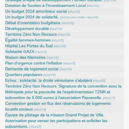
(
elusVX
)
Dotation de Soutien à l’Investissement Local
(
elusVX
)
Un budget 2024 amortiseur social
(
elusVX
)
Un budget 2024 de solidarité.
(
article une
/
edito
/
elusVX
)
Débat d’orientation budgétaire
(
elusVX
)
Développement durable
(
elusVX
)
Territoire Zéro Non-Recours
(
elusVX
)
Égalité femmes-hommes
(
elusVX
)
Hôpital Les Portes du Sud
(
elusVX
)
Solidarité GAZA
(
elusVX
)
Maison des Mémoires
(
elusVX
)
Plan d’urgence contre l’inflation
(
elusVX
)
Demande de logement social
(
elusVX
)
Quartiers populaires
(
elusVX
)
Echos : solidarité, la droite vénissiane s’abstient
(
elusVX
)
Territoire Zéro Non Recours. Signature de la convention avec la
Métropole pour la poursuite de l’expérimentation TZNR et
subvention de 5 000 euros à l’association Passerelle.
(
elusVX
)
Convention gestion en flux des réservations de logements
locatifs sociaux
(
elusVX
)
Équipe de pilotage de la mission Grand Projet de Ville.
Autorisation pour verser les participations et solliciter les
subventions.
(
elusVX
)