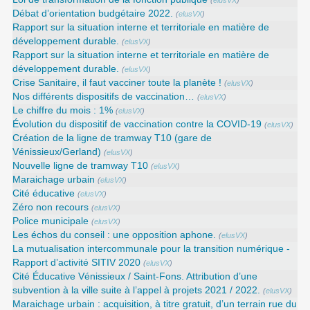
(
elusVX
)
Débat d’orientation budgétaire 2022.
(
elusVX
)
Rapport sur la situation interne et territoriale en matière de
développement durable.
(
elusVX
)
Rapport sur la situation interne et territoriale en matière de
développement durable.
(
elusVX
)
Crise Sanitaire, il faut vacciner toute la planète !
(
elusVX
)
Nos différents dispositifs de vaccination…
(
elusVX
)
Le chiffre du mois : 1%
(
elusVX
)
Évolution du dispositif de vaccination contre la COVID-19
(
elusVX
)
Création de la ligne de tramway T10 (gare de
Vénissieux/Gerland)
(
elusVX
)
Nouvelle ligne de tramway T10
(
elusVX
)
Maraichage urbain
(
elusVX
)
Cité éducative
(
elusVX
)
Zéro non recours
(
elusVX
)
Police municipale
(
elusVX
)
Les échos du conseil : une opposition aphone.
(
elusVX
)
La mutualisation intercommunale pour la transition numérique -
Rapport d’activité SITIV 2020
(
elusVX
)
Cité Éducative Vénissieux / Saint-Fons. Attribution d’une
subvention à la ville suite à l’appel à projets 2021 / 2022.
(
elusVX
)
Maraichage urbain : acquisition, à titre gratuit, d’un terrain rue du