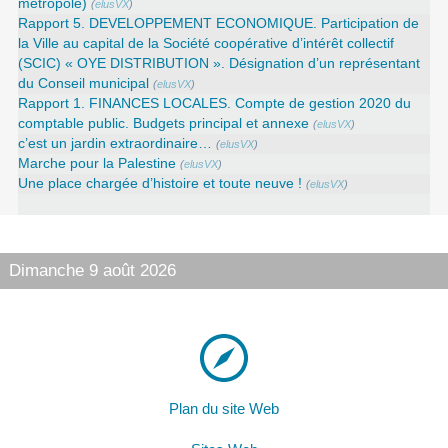
métropole)
(
elusVX
)
Rapport 5. DEVELOPPEMENT ECONOMIQUE. Participation de
la Ville au capital de la Société coopérative d’intérêt collectif
(SCIC) « OYE DISTRIBUTION ». Désignation d’un représentant
du Conseil municipal
(
elusVX
)
Rapport 1. FINANCES LOCALES. Compte de gestion 2020 du
comptable public. Budgets principal et annexe
(
elusVX
)
c’est un jardin extraordinaire…
(
elusVX
)
Marche pour la Palestine
(
elusVX
)
Une place chargée d’histoire et toute neuve !
(
elusVX
)
Dimanche 9 août 2026
Plan du site Web