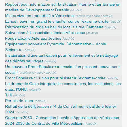
Rapport pour information sur la situation interne et territoriale en
matière de Développement Durable
(
elusVX
)
Mieux vivre en tranquillité à Vénissieux
(
article une
/
edito
/
elusVX
)
Echos : ouvrir en grand le chantier contre l’extrême-droite
(
elusVX
)
Rétrocession du droit au bail du local sis rue Gambetta
(
elusVX
)
Subvention à l’association Jénine Vénissieux
(
elusVX
)
Fonds Local d’Aide aux Jeunes
(
elusVX
)
Equipement polyvalent Pyramide. Dénomination « Annie
Steiner ».
(
elusVX
)
Instauration d’une tarification pour l’enlèvement et le nettoyage
des dépôts sauvages
(
elusVX
)
Un nouveau Front Populaire a besoin d’un puissant mouvement
social !
(
article une
/
edito
/
elusVX
)
Front Populaire : L’union pour résister à l’extrême-droite
(
elusVX
)
Le drame de Gaza interpelle les consciences, les institutions, les
états, l’ONU.
(
elusVX
)
T10
(
elusVX
)
Permis de louer
(
elusVX
)
Retrait de la délibération n°4 du Conseil municipal du 5 février
2024.
(
elusVX
)
Quartiers 2030 - Convention Locale d’Application de Vénissieux
2024-2030 du Contrat de Ville Métropolitain.
(
elusVX
)