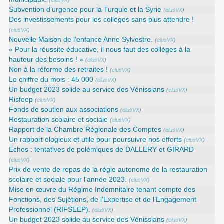
(
elusVX
)
Subvention d’urgence pour la Turquie et la Syrie
(
elusVX
)
Des investissements pour les collèges sans plus attendre !
(
elusVX
)
Nouvelle Maison de l’enfance Anne Sylvestre.
(
elusVX
)
« Pour la réussite éducative, il nous faut des collèges à la
hauteur des besoins ! »
(
elusVX
)
Non à la réforme des retraites !
(
elusVX
)
Le chiffre du mois : 45 000
(
elusVX
)
Un budget 2023 solide au service des Vénissians
(
elusVX
)
Risfeep
(
elusVX
)
Fonds de soutien aux associations
(
elusVX
)
Restauration scolaire et sociale
(
elusVX
)
Rapport de la Chambre Régionale des Comptes
(
elusVX
)
Un rapport élogieux et utile pour poursuivre nos efforts
(
elusVX
)
Echos : tentatives de polémiques de DALLERY et GIRARD
(
elusVX
)
Prix de vente de repas de la régie autonome de la restauration
scolaire et sociale pour l’année 2023.
(
elusVX
)
Mise en œuvre du Régime Indemnitaire tenant compte des
Fonctions, des Sujétions, de l’Expertise et de l’Engagement
Professionnel (RIFSEEP).
(
elusVX
)
Un budget 2023 solide au service des Vénissians
(
elusVX
)