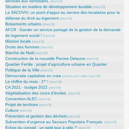
services aux vénissians.
(
elusVX
)
Situation en matière de développement durable
(
elusVX
)
La SACOVIV, un point d’appui au service des locataires pour la
défense du droit au logement
(
elusVX
)
Boisements urbains
(
elusVX
)
AFCR : Garder un service partagé de la gestion de la demande
de logement social !
(
elusVX
)
Mission locale
(
elusVX
)
Droits des femmes
(
elusVX
)
Marché de Noël
(
elusVX
)
Construction de la nouvelle Piscine Delaune
(
elusVX
)
Quartier Fertile : projet d’agriculture urbaine en Quartier
Politique de la Ville
(
elusVX
)
Démocratie capitaliste en crise
(
article une
/
edito
/
elusVX
)
er
Le chiffre du mois : 1
!
(
elusVX
)
CA 2021 - budget 2022
(
elusVX
)
Végétalisation des cours d’écoles.
(
elusVX
)
Convention ALEC
(
elusVX
)
Projet de territoire
(
elusVX
)
Culture
(
elusVX
)
Prévention et gestion des déchets
(
elusVX
)
Subvention d’urgence au Secours Populaire Français.
(
elusVX
)
Echos du conseil : un petit tour à vélo ?
(
elusVX
)