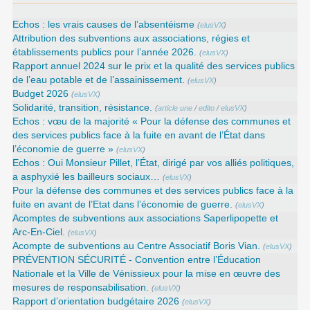
Echos : les vrais causes de l’absentéisme
(
elusVX
)
Attribution des subventions aux associations, régies et
établissements publics pour l’année 2026.
(
elusVX
)
Rapport annuel 2024 sur le prix et la qualité des services publics
de l’eau potable et de l’assainissement.
(
elusVX
)
Budget 2026
(
elusVX
)
Solidarité, transition, résistance.
(
article une
/
edito
/
elusVX
)
Echos : vœu de la majorité « Pour la défense des communes et
des services publics face à la fuite en avant de l’État dans
l’économie de guerre »
(
elusVX
)
Echos : Oui Monsieur Pillet, l’État, dirigé par vos alliés politiques,
a asphyxié les bailleurs sociaux…
(
elusVX
)
Pour la défense des communes et des services publics face à la
fuite en avant de l’Etat dans l’économie de guerre.
(
elusVX
)
Acomptes de subventions aux associations Saperlipopette et
Arc-En-Ciel.
(
elusVX
)
Acompte de subventions au Centre Associatif Boris Vian.
(
elusVX
)
PRÉVENTION SÉCURITÉ - Convention entre l’Éducation
Nationale et la Ville de Vénissieux pour la mise en œuvre des
mesures de responsabilisation.
(
elusVX
)
Rapport d’orientation budgétaire 2026
(
elusVX
)