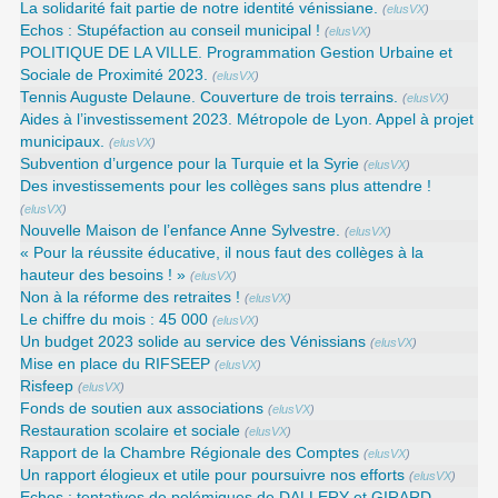
La solidarité fait partie de notre identité vénissiane.
(
elusVX
)
Echos : Stupéfaction au conseil municipal !
(
elusVX
)
POLITIQUE DE LA VILLE. Programmation Gestion Urbaine et
Sociale de Proximité 2023.
(
elusVX
)
Tennis Auguste Delaune. Couverture de trois terrains.
(
elusVX
)
Aides à l’investissement 2023. Métropole de Lyon. Appel à projet
municipaux.
(
elusVX
)
Subvention d’urgence pour la Turquie et la Syrie
(
elusVX
)
Des investissements pour les collèges sans plus attendre !
(
elusVX
)
Nouvelle Maison de l’enfance Anne Sylvestre.
(
elusVX
)
« Pour la réussite éducative, il nous faut des collèges à la
hauteur des besoins ! »
(
elusVX
)
Non à la réforme des retraites !
(
elusVX
)
Le chiffre du mois : 45 000
(
elusVX
)
Un budget 2023 solide au service des Vénissians
(
elusVX
)
Mise en place du RIFSEEP
(
elusVX
)
Risfeep
(
elusVX
)
Fonds de soutien aux associations
(
elusVX
)
Restauration scolaire et sociale
(
elusVX
)
Rapport de la Chambre Régionale des Comptes
(
elusVX
)
Un rapport élogieux et utile pour poursuivre nos efforts
(
elusVX
)
Echos : tentatives de polémiques de DALLERY et GIRARD