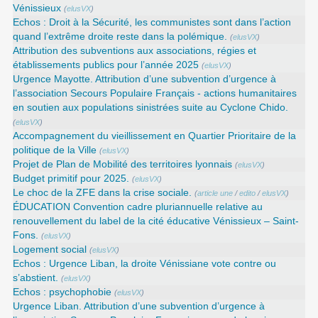
Vénissieux
(
elusVX
)
Echos : Droit à la Sécurité, les communistes sont dans l’action
quand l’extrême droite reste dans la polémique.
(
elusVX
)
Attribution des subventions aux associations, régies et
établissements publics pour l’année 2025
(
elusVX
)
Urgence Mayotte. Attribution d’une subvention d’urgence à
l’association Secours Populaire Français - actions humanitaires
en soutien aux populations sinistrées suite au Cyclone Chido.
(
elusVX
)
Accompagnement du vieillissement en Quartier Prioritaire de la
politique de la Ville
(
elusVX
)
Projet de Plan de Mobilité des territoires lyonnais
(
elusVX
)
Budget primitif pour 2025.
(
elusVX
)
Le choc de la ZFE dans la crise sociale.
(
article une
/
edito
/
elusVX
)
ÉDUCATION Convention cadre pluriannuelle relative au
renouvellement du label de la cité éducative Vénissieux – Saint-
Fons.
(
elusVX
)
Logement social
(
elusVX
)
Echos : Urgence Liban, la droite Vénissiane vote contre ou
s’abstient.
(
elusVX
)
Echos : psychophobie
(
elusVX
)
Urgence Liban. Attribution d’une subvention d’urgence à