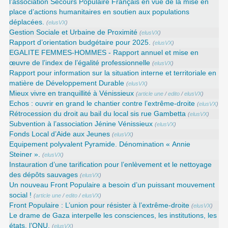
l’association Secours Populaire Français en vue de la mise en
place d’actions humanitaires en soutien aux populations
déplacées.
(
elusVX
)
Gestion Sociale et Urbaine de Proximité
(
elusVX
)
Rapport d’orientation budgétaire pour 2025.
(
elusVX
)
EGALITE FEMMES-HOMMES - Rapport annuel et mise en
œuvre de l’index de l’égalité professionnelle
(
elusVX
)
Rapport pour information sur la situation interne et territoriale en
matière de Développement Durable
(
elusVX
)
Mieux vivre en tranquillité à Vénissieux
(
article une
/
edito
/
elusVX
)
Echos : ouvrir en grand le chantier contre l’extrême-droite
(
elusVX
)
Rétrocession du droit au bail du local sis rue Gambetta
(
elusVX
)
Subvention à l’association Jénine Vénissieux
(
elusVX
)
Fonds Local d’Aide aux Jeunes
(
elusVX
)
Equipement polyvalent Pyramide. Dénomination « Annie
Steiner ».
(
elusVX
)
Instauration d’une tarification pour l’enlèvement et le nettoyage
des dépôts sauvages
(
elusVX
)
Un nouveau Front Populaire a besoin d’un puissant mouvement
social !
(
article une
/
edito
/
elusVX
)
Front Populaire : L’union pour résister à l’extrême-droite
(
elusVX
)
Le drame de Gaza interpelle les consciences, les institutions, les
états, l’ONU.
(
elusVX
)