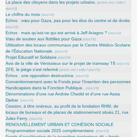
La place des citoyens dans les projets urbains.
(
article une
/
edito
/
elusVX
)
Le chiffre du mois
(
elusVX
)
Echos : vœu pour Gaza, pas pour les élus du centre et de droite.
(
elusVX
)
Echos : mais qu’est-ce qui est arrivé à Jeff Ariagno ?
(
elusVX
)
Vœu de soutien aux flottilles pour Gaza
(
elusVX
)
Utilisation des locaux communaux par le Centre Médico-Scolaire
de l’Éducation Nationale.
(
elusVX
)
Projet Educatif et Solidaire
(
elusVX
)
Avis de la ville de Vénissieux sur le projet de tramway T8
(
elusVX
)
ZFE, le piège s’est refermé
(
article une
/
edito
/
elusVX
)
Echos : une opposition destructrice.
(
elusVX
)
Conventionnement avec le Fonds pour l’Insertion des personnes
Handicapées dans la Fonction Publique .
(
elusVX
)
Dénominations d’une rue Andrée Chedid et d’une rue Assia
Djebar.
(
elusVX
)
Cession, à titre onéreux, au profit de la fondation RHM, de
locaux de bureaux et de places de stationnement situés 21, rue
Jules Ferry.
(
elusVX
)
RENOUVELLEMENT URBAIN ET COHÉSION SOCIALE
Programmation sociale 2025 complémentaire.
(
elusVX
)
Fonds d’accélération de la transition écologique dit « fonds