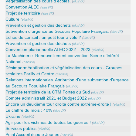
Végétalisation des cours d’écoles.
(
elusVX
)
Convention ALEC
(
elusVX
)
Projet de territoire
(
elusVX
)
Culture
(
elusVX
)
Prévention et gestion des déchets
(
elusVX
)
Subvention d’urgence au Secours Populaire Français.
(
elusVX
)
Echos du conseil : un petit tour à vélo ?
(
elusVX
)
Prévention et gestion des déchets
(
elusVX
)
Convention pluriannuelle ALEC 2022 – 2023
(
elusVX
)
La Machinerie. Renouvellement convention Scène d’Intérêt
National
(
elusVX
)
Désimperméabilisation et végétalisation des cours - Groupes
scolaires Parilly et Centre
(
elusVX
)
Relations internationales. Attribution d’une subvention d’urgence
au Secours Populaire Français
(
elusVX
)
Projet de territoire de la CTM Portes du Sud
(
elusVX
)
Compte administratif 2021 et Budget 2022
(
elusVX
)
Encore un deuxième tour droite contre extrême-droite !
(
elusVX
)
Le chiffre du mois : 40%
(
elusVX
)
Ukraine
(
elusVX
)
Agir pour les victimes de toutes les guerres !
(
elusVX
)
Services publics
(
elusVX
)
Point Accueil écoute Jeunes
(
elusVX
)