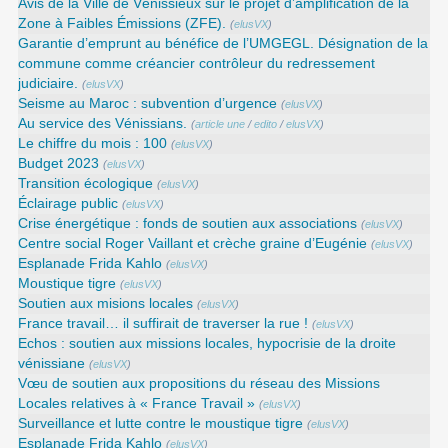
Avis de la Ville de Vénissieux sur le projet d’amplification de la
Zone à Faibles Émissions (ZFE).
(
elusVX
)
Garantie d’emprunt au bénéfice de l’UMGEGL. Désignation de la
commune comme créancier contrôleur du redressement
judiciaire.
(
elusVX
)
Seisme au Maroc : subvention d’urgence
(
elusVX
)
Au service des Vénissians.
(
article une
/
edito
/
elusVX
)
Le chiffre du mois : 100
(
elusVX
)
Budget 2023
(
elusVX
)
Transition écologique
(
elusVX
)
Éclairage public
(
elusVX
)
Crise énergétique : fonds de soutien aux associations
(
elusVX
)
Centre social Roger Vaillant et crèche graine d’Eugénie
(
elusVX
)
Esplanade Frida Kahlo
(
elusVX
)
Moustique tigre
(
elusVX
)
Soutien aux misions locales
(
elusVX
)
France travail… il suffirait de traverser la rue !
(
elusVX
)
Echos : soutien aux missions locales, hypocrisie de la droite
vénissiane
(
elusVX
)
Vœu de soutien aux propositions du réseau des Missions
Locales relatives à « France Travail »
(
elusVX
)
Surveillance et lutte contre le moustique tigre
(
elusVX
)
Esplanade Frida Kahlo
(
elusVX
)