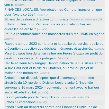
vert ».
(
elusVX
)
FINANCES LOCALES. Approbation du Compte financier unique
pour l’exercice 2024.
(
elusVX
)
90 ans de gestion à direction communiste
(
article une
/
edito
/
elusVX
)
Echos : « Unis pour Vénissieux » ou pour rabibocher les
querelles de droite ?
(
elusVX
)
Pour la reconnaissance des massacres du 8 mai 1945 en Algérie
(
elusVX
)
Rapport annuel 2023 sur le prix et la qualité du service public de
prévention et gestion des déchets ménagers et assimilés.
(
elusVX
)
Mise à disposition du terrain situé rue Pierre Stoppa au profit du
gestionnaire des jardins potagers.
(
elusVX
)
Cécile et Henri Rol-Tanguy. Dénomination de la rue située entre
la rue Paul Bert et la rue du Château, au droit du projet de
maison des mémoires.
(
elusVX
)
Création d’un dispositif spécifique d’accompagnement des
sinistrés du 10 rue de la Division Leclerc suite à l’incendie
survenu le 16 mars 2025 – conventionnement avec le bailleur
social Alliade Habitat.
(
elusVX
)
La citoyenneté pour la tranquillité
(
article une
/
edito
/
elusVX
)
Echos : Expressions
(
elusVX
)
Echos : Non au départ du centre des Finances Publiques de