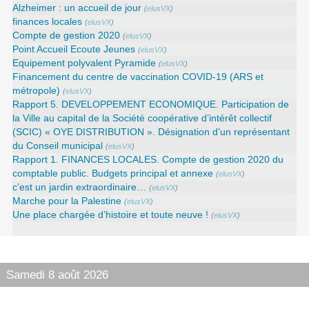
Alzheimer : un accueil de jour
(
elusVX
)
finances locales
(
elusVX
)
Compte de gestion 2020
(
elusVX
)
Point Accueil Ecoute Jeunes
(
elusVX
)
Equipement polyvalent Pyramide
(
elusVX
)
Financement du centre de vaccination COVID-19 (ARS et
métropole)
(
elusVX
)
Rapport 5. DEVELOPPEMENT ECONOMIQUE. Participation de
la Ville au capital de la Société coopérative d’intérêt collectif
(SCIC) « OYE DISTRIBUTION ». Désignation d’un représentant
du Conseil municipal
(
elusVX
)
Rapport 1. FINANCES LOCALES. Compte de gestion 2020 du
comptable public. Budgets principal et annexe
(
elusVX
)
c’est un jardin extraordinaire…
(
elusVX
)
Marche pour la Palestine
(
elusVX
)
Une place chargée d’histoire et toute neuve !
(
elusVX
)
Samedi 8 août 2026