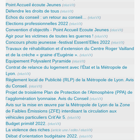
Point Accueil écoute Jeunes
(
elusVX
)
Défendre les droits de tous
(
elusVX
)
Echos du conseil : un retour au conseil…
(
elusVX
)
Elections professionnelles 2022
(
elusVX
)
Convention d’objectifs - Point Accueil Ecoute Jeunes
(
elusVX
)
Agir pour les victimes de toutes les guerres !
(
elusVX
)
Concours photo jeunesse -festival Essenti’Elles 2022
(
elusVX
)
Travaux de réhabilitation et d’extension du Centre Roger Vailland
et de la crèche « graine d’Eugénie ».
(
elusVX
)
Equipement Polyvalent Pyramide
(
elusVX
)
Contrat de relance du logement avec l’État et la Métropole de
Lyon.
(
elusVX
)
Règlement local de Publicité (RLP) de la Métropole de Lyon. Avis
du Conseil.
(
elusVX
)
Projet de troisième Plan de Protection de l’Atmosphère (PPA) de
l’agglomération lyonnaise. Avis du Conseil
(
elusVX
)
Avis sur la mise en œuvre par la Métropole de Lyon de la Zone
de Faibles Émissions (ZFE) interdisant la circulation aux
véhicules particuliers Crit’Air 5.
(
elusVX
)
Budget primitif 2022.
(
elusVX
)
La violence des riches
(
article une
/
edito
/
elusVX
)
Débat d’orientation budgétaire 2022.
(
elusVX
)