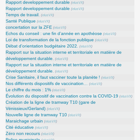
Rapport developpement durable
(
elusVX
)
Rapport developpement durable
(
elusVX
)
Temps de travail.
(
elusVX
)
Santé Publique
(
elusVX
)
concertation sur la ZFE
(
elusVX
)
Echos du conseil : une fin d’année en apothéose
(
elusVX
)
Loi de transformation de la fonction publique
(
elusVX
)
Débat d’orientation budgétaire 2022.
(
elusVX
)
Rapport sur la situation interne et territoriale en matière de
développement durable.
(
elusVX
)
Rapport sur la situation interne et territoriale en matière de
développement durable.
(
elusVX
)
Crise Sanitaire, il faut vacciner toute la planète !
(
elusVX
)
Nos différents dispositifs de vaccination…
(
elusVX
)
Le chiffre du mois : 1%
(
elusVX
)
Évolution du dispositif de vaccination contre la COVID-19
(
elusVX
)
Création de la ligne de tramway T10 (gare de
Vénissieux/Gerland)
(
elusVX
)
Nouvelle ligne de tramway T10
(
elusVX
)
Maraichage urbain
(
elusVX
)
Cité éducative
(
elusVX
)
Zéro non recours
(
elusVX
)
Police municipale