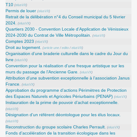
T10
(
elusVX
)
Permis de louer
(
elusVX
)
Retrait de la délibération n°4 du Conseil municipal du 5 février
2024.
(
elusVX
)
Quartiers 2030 - Convention Locale d’Application de Vénissieux
2024-2030 du Contrat de Ville Métropolitain.
(
elusVX
)
Comptes 2023
(
elusVX
)
Droit au logement.
(
article une
/
edito
/
elusVX
)
Organisation d’une braderie culturelle dans le cadre du Jour du
livre
(
elusVX
)
Convention pour la réalisation d’une fresque artistique sur les
murs du passage de l’Ancienne Gare.
(
elusVX
)
Attribution d’une subvention exceptionnelle à l’association Janus
France.
(
elusVX
)
Approbation du programme d’actions Périmètres de Protection
des Espaces Naturels et Agricoles Périurbains (PENAP)
(
elusVX
)
Instauration de la prime de pouvoir d’achat exceptionnelle.
(
elusVX
)
Désignation d’un référent déontologue pour les élus locaux.
(
elusVX
)
Reconstruction du groupe scolaire Charles Perrault.
(
elusVX
)
Fonds d’accélération de la transition écologique dans les