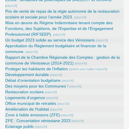
(
elusVX
)
Prix de vente de repas de la régie autonome de la restauration
scolaire et sociale pour l’année 2023.
(
elusVX
)
Mise en œuvre du Régime Indemnitaire tenant compte des
Fonctions, des Sujétions, de l’Expertise et de l’Engagement
Professionnel (RIFSEEP).
(
elusVX
)
Un budget 2023 solide au service des Vénissians
(
elusVX
)
Approbation du Règlement budgétaire et financier de la
commune.
(
elusVX
)
Rapport de la Chambre Régionale des Comptes : gestion de la
commune de Vénissieux (2014-2021)
(
elusVX
)
Protéger les habitants de l’inflation
(
article une
/
edito
/
elusVX
)
Développement durable
(
elusVX
)
Débat d’orientation budgétaire
(
elusVX
)
Des moyens pour les Communes !
(
elusVX
)
Restauration scolaire
(
elusVX
)
Logements d’urgence
(
elusVX
)
Office municipal de retraités
(
elusVX
)
Amélioration de l’habitat
(
elusVX
)
Zone à faible émissions (ZFE)
(
elusVX
)
ZFE : Concertation vénissiane 2023
(
elusVX
)
Eclairage public
(
elusVX
)