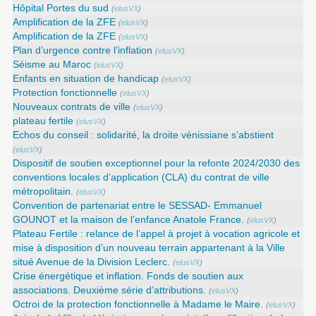
Hôpital Portes du sud
(
elusVX
)
Amplification de la ZFE
(
elusVX
)
Amplification de la ZFE
(
elusVX
)
Plan d’urgence contre l’inflation
(
elusVX
)
Séisme au Maroc
(
elusVX
)
Enfants en situation de handicap
(
elusVX
)
Protection fonctionnelle
(
elusVX
)
Nouveaux contrats de ville
(
elusVX
)
plateau fertile
(
elusVX
)
Echos du conseil : solidarité, la droite vénissiane s’abstient
(
elusVX
)
Dispositif de soutien exceptionnel pour la refonte 2024/2030 des
conventions locales d’application (CLA) du contrat de ville
métropolitain.
(
elusVX
)
Convention de partenariat entre le SESSAD- Emmanuel
GOUNOT et la maison de l’enfance Anatole France.
(
elusVX
)
Plateau Fertile : relance de l’appel à projet à vocation agricole et
mise à disposition d’un nouveau terrain appartenant à la Ville
situé Avenue de la Division Leclerc.
(
elusVX
)
Crise énergétique et inflation. Fonds de soutien aux
associations. Deuxième série d’attributions.
(
elusVX
)
Octroi de la protection fonctionnelle à Madame le Maire.
(
elusVX
)