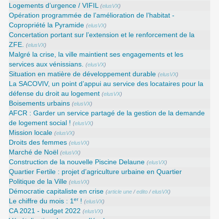
Logements d’urgence / VIFIL
(
elusVX
)
Opération programmée de l’amélioration de l’habitat -
Copropriété la Pyramide
(
elusVX
)
Concertation portant sur l’extension et le renforcement de la
ZFE.
(
elusVX
)
Malgré la crise, la ville maintient ses engagements et les
services aux vénissians.
(
elusVX
)
Situation en matière de développement durable
(
elusVX
)
La SACOVIV, un point d’appui au service des locataires pour la
défense du droit au logement
(
elusVX
)
Boisements urbains
(
elusVX
)
AFCR : Garder un service partagé de la gestion de la demande
de logement social !
(
elusVX
)
Mission locale
(
elusVX
)
Droits des femmes
(
elusVX
)
Marché de Noël
(
elusVX
)
Construction de la nouvelle Piscine Delaune
(
elusVX
)
Quartier Fertile : projet d’agriculture urbaine en Quartier
Politique de la Ville
(
elusVX
)
Démocratie capitaliste en crise
(
article une
/
edito
/
elusVX
)
er
Le chiffre du mois : 1
!
(
elusVX
)
CA 2021 - budget 2022
(
elusVX
)