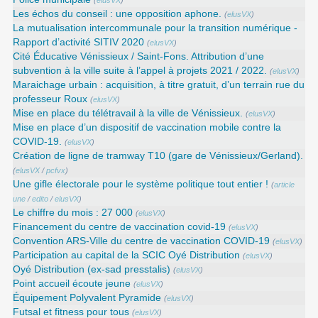
(
elusVX
)
Les échos du conseil : une opposition aphone.
(
elusVX
)
La mutualisation intercommunale pour la transition numérique -
Rapport d’activité SITIV 2020
(
elusVX
)
Cité Éducative Vénissieux / Saint-Fons. Attribution d’une
subvention à la ville suite à l’appel à projets 2021 / 2022.
(
elusVX
)
Maraichage urbain : acquisition, à titre gratuit, d’un terrain rue du
professeur Roux
(
elusVX
)
Mise en place du télétravail à la ville de Vénissieux.
(
elusVX
)
Mise en place d’un dispositif de vaccination mobile contre la
COVID-19.
(
elusVX
)
Création de ligne de tramway T10 (gare de Vénissieux/Gerland).
(
elusVX
/
pcfvx
)
Une gifle électorale pour le système politique tout entier !
(
article
une
/
edito
/
elusVX
)
Le chiffre du mois : 27 000
(
elusVX
)
Financement du centre de vaccination covid-19
(
elusVX
)
Convention ARS‑Ville du centre de vaccination COVID‑19
(
elusVX
)
Participation au capital de la SCIC Oyé Distribution
(
elusVX
)
Oyé Distribution (ex-sad presstalis)
(
elusVX
)
Point accueil écoute jeune
(
elusVX
)
Équipement Polyvalent Pyramide
(
elusVX
)
Futsal et fitness pour tous
(
elusVX
)