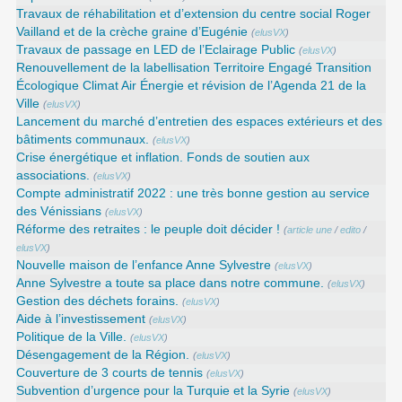
Travaux de réhabilitation et d’extension du centre social Roger
Vailland et de la crèche graine d’Eugénie
(
elusVX
)
Travaux de passage en LED de l’Eclairage Public
(
elusVX
)
Renouvellement de la labellisation Territoire Engagé Transition
Écologique Climat Air Énergie et révision de l’Agenda 21 de la
Ville
(
elusVX
)
Lancement du marché d’entretien des espaces extérieurs et des
bâtiments communaux.
(
elusVX
)
Crise énergétique et inflation. Fonds de soutien aux
associations.
(
elusVX
)
Compte administratif 2022 : une très bonne gestion au service
des Vénissians
(
elusVX
)
Réforme des retraites : le peuple doit décider !
(
article une
/
edito
/
elusVX
)
Nouvelle maison de l’enfance Anne Sylvestre
(
elusVX
)
Anne Sylvestre a toute sa place dans notre commune.
(
elusVX
)
Gestion des déchets forains.
(
elusVX
)
Aide à l’investissement
(
elusVX
)
Politique de la Ville.
(
elusVX
)
Désengagement de la Région.
(
elusVX
)
Couverture de 3 courts de tennis
(
elusVX
)
Subvention d’urgence pour la Turquie et la Syrie
(
elusVX
)