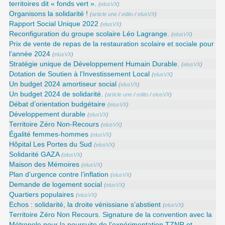
territoires dit « fonds vert ».
(
elusVX
)
Organisons la solidarité !
(
article une
/
edito
/
elusVX
)
Rapport Social Unique 2022
(
elusVX
)
Reconfiguration du groupe scolaire Léo Lagrange.
(
elusVX
)
Prix de vente de repas de la restauration scolaire et sociale pour
l’année 2024
(
elusVX
)
Stratégie unique de Développement Humain Durable.
(
elusVX
)
Dotation de Soutien à l’Investissement Local
(
elusVX
)
Un budget 2024 amortiseur social
(
elusVX
)
Un budget 2024 de solidarité.
(
article une
/
edito
/
elusVX
)
Débat d’orientation budgétaire
(
elusVX
)
Développement durable
(
elusVX
)
Territoire Zéro Non-Recours
(
elusVX
)
Égalité femmes-hommes
(
elusVX
)
Hôpital Les Portes du Sud
(
elusVX
)
Solidarité GAZA
(
elusVX
)
Maison des Mémoires
(
elusVX
)
Plan d’urgence contre l’inflation
(
elusVX
)
Demande de logement social
(
elusVX
)
Quartiers populaires
(
elusVX
)
Echos : solidarité, la droite vénissiane s’abstient
(
elusVX
)
Territoire Zéro Non Recours. Signature de la convention avec la
Métropole pour la poursuite de l’expérimentation TZNR et