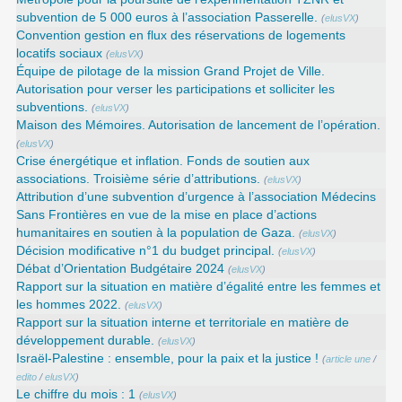
subvention de 5 000 euros à l’association Passerelle.
(
elusVX
)
Convention gestion en flux des réservations de logements
locatifs sociaux
(
elusVX
)
Équipe de pilotage de la mission Grand Projet de Ville.
Autorisation pour verser les participations et solliciter les
subventions.
(
elusVX
)
Maison des Mémoires. Autorisation de lancement de l’opération.
(
elusVX
)
Crise énergétique et inflation. Fonds de soutien aux
associations. Troisième série d’attributions.
(
elusVX
)
Attribution d’une subvention d’urgence à l’association Médecins
Sans Frontières en vue de la mise en place d’actions
humanitaires en soutien à la population de Gaza.
(
elusVX
)
Décision modificative n°1 du budget principal.
(
elusVX
)
Débat d’Orientation Budgétaire 2024
(
elusVX
)
Rapport sur la situation en matière d’égalité entre les femmes et
les hommes 2022.
(
elusVX
)
Rapport sur la situation interne et territoriale en matière de
développement durable.
(
elusVX
)
Israël-Palestine : ensemble, pour la paix et la justice !
(
article une
/
edito
/
elusVX
)
Le chiffre du mois : 1
(
elusVX
)