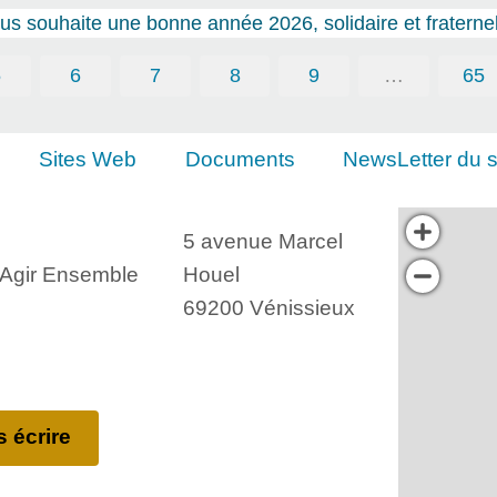
s souhaite une bonne année 2026, solidaire et fraternel
5
6
7
8
9
…
65
Sites Web
Documents
NewsLetter du s
5 avenue Marcel
, Agir Ensemble
Houel
69200 Vénissieux
 écrire