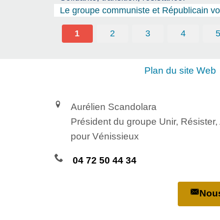
Le groupe communiste et Républicain vou
1
2
3
4
Plan du site Web
Aurélien Scandolara
Président du groupe Unir, Résister
pour Vénissieux
04 72 50 44 34
Nous