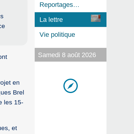
Reportages…
es
La lettre
ce
Vie politique
Samedi 8 août 2026
ont
ojet en
ques Brel
e les 15-
es, et