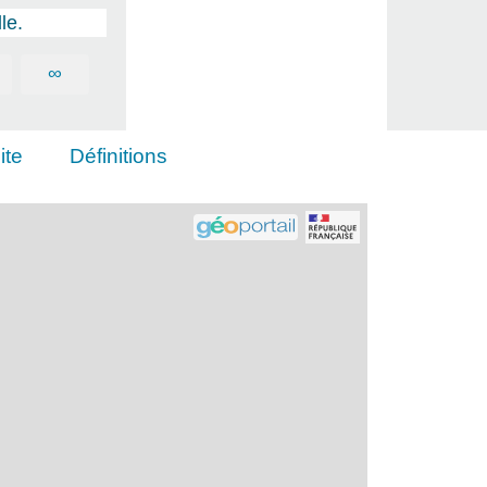
le.
∞
ite
Définitions