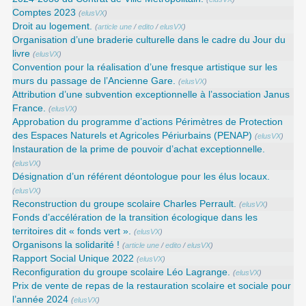
Comptes 2023
(
elusVX
)
Droit au logement.
(
article une
/
edito
/
elusVX
)
Organisation d’une braderie culturelle dans le cadre du Jour du
livre
(
elusVX
)
Convention pour la réalisation d’une fresque artistique sur les
murs du passage de l’Ancienne Gare.
(
elusVX
)
Attribution d’une subvention exceptionnelle à l’association Janus
France.
(
elusVX
)
Approbation du programme d’actions Périmètres de Protection
des Espaces Naturels et Agricoles Périurbains (PENAP)
(
elusVX
)
Instauration de la prime de pouvoir d’achat exceptionnelle.
(
elusVX
)
Désignation d’un référent déontologue pour les élus locaux.
(
elusVX
)
Reconstruction du groupe scolaire Charles Perrault.
(
elusVX
)
Fonds d’accélération de la transition écologique dans les
territoires dit « fonds vert ».
(
elusVX
)
Organisons la solidarité !
(
article une
/
edito
/
elusVX
)
Rapport Social Unique 2022
(
elusVX
)
Reconfiguration du groupe scolaire Léo Lagrange.
(
elusVX
)
Prix de vente de repas de la restauration scolaire et sociale pour
l’année 2024
(
elusVX
)