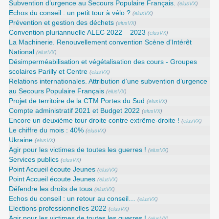
Subvention d’urgence au Secours Populaire Français.
(
elusVX
)
Echos du conseil : un petit tour à vélo ?
(
elusVX
)
Prévention et gestion des déchets
(
elusVX
)
Convention pluriannuelle ALEC 2022 – 2023
(
elusVX
)
La Machinerie. Renouvellement convention Scène d’Intérêt
National
(
elusVX
)
Désimperméabilisation et végétalisation des cours - Groupes
scolaires Parilly et Centre
(
elusVX
)
Relations internationales. Attribution d’une subvention d’urgence
au Secours Populaire Français
(
elusVX
)
Projet de territoire de la CTM Portes du Sud
(
elusVX
)
Compte administratif 2021 et Budget 2022
(
elusVX
)
Encore un deuxième tour droite contre extrême-droite !
(
elusVX
)
Le chiffre du mois : 40%
(
elusVX
)
Ukraine
(
elusVX
)
Agir pour les victimes de toutes les guerres !
(
elusVX
)
Services publics
(
elusVX
)
Point Accueil écoute Jeunes
(
elusVX
)
Point Accueil écoute Jeunes
(
elusVX
)
Défendre les droits de tous
(
elusVX
)
Echos du conseil : un retour au conseil…
(
elusVX
)
Elections professionnelles 2022
(
elusVX
)
Agir pour les victimes de toutes les guerres !
(
elusVX
)