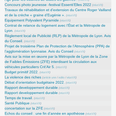
Concours photo jeunesse -festival Essenti’Elles 2022
(
elusVX
)
Travaux de réhabilitation et d’extension du Centre Roger Vailland
et de la crèche « graine d’Eugénie ».
(
elusVX
)
Equipement Polyvalent Pyramide
(
elusVX
)
Contrat de relance du logement avec l’État et la Métropole de
Lyon.
(
elusVX
)
Règlement local de Publicité (RLP) de la Métropole de Lyon. Avis
du Conseil.
(
elusVX
)
Projet de troisième Plan de Protection de l’Atmosphère (PPA) de
l’agglomération lyonnaise. Avis du Conseil
(
elusVX
)
Avis sur la mise en œuvre par la Métropole de Lyon de la Zone
de Faibles Émissions (ZFE) interdisant la circulation aux
véhicules particuliers Crit’Air 5.
(
elusVX
)
Budget primitif 2022.
(
elusVX
)
La violence des riches
(
article une
/
edito
/
elusVX
)
Débat d’orientation budgétaire 2022.
(
elusVX
)
Rapport developpement durable
(
elusVX
)
Rapport developpement durable
(
elusVX
)
Temps de travail.
(
elusVX
)
Santé Publique
(
elusVX
)
concertation sur la ZFE
(
elusVX
)
Echos du conseil : une fin d’année en apothéose
(
elusVX
)