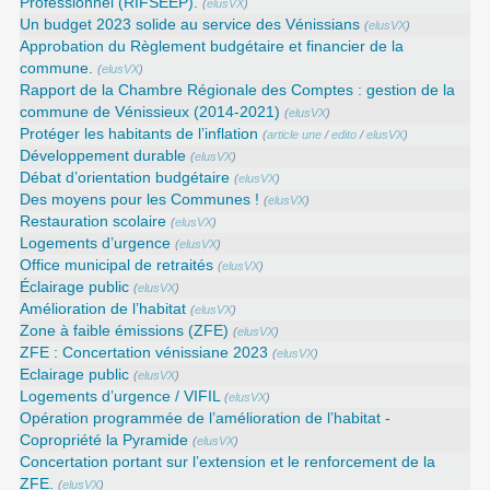
Professionnel (RIFSEEP).
(
elusVX
)
Un budget 2023 solide au service des Vénissians
(
elusVX
)
Approbation du Règlement budgétaire et financier de la
commune.
(
elusVX
)
Rapport de la Chambre Régionale des Comptes : gestion de la
commune de Vénissieux (2014-2021)
(
elusVX
)
Protéger les habitants de l’inflation
(
article une
/
edito
/
elusVX
)
Développement durable
(
elusVX
)
Débat d’orientation budgétaire
(
elusVX
)
Des moyens pour les Communes !
(
elusVX
)
Restauration scolaire
(
elusVX
)
Logements d’urgence
(
elusVX
)
Office municipal de retraités
(
elusVX
)
Éclairage public
(
elusVX
)
Amélioration de l’habitat
(
elusVX
)
Zone à faible émissions (ZFE)
(
elusVX
)
ZFE : Concertation vénissiane 2023
(
elusVX
)
Eclairage public
(
elusVX
)
Logements d’urgence / VIFIL
(
elusVX
)
Opération programmée de l’amélioration de l’habitat -
Copropriété la Pyramide
(
elusVX
)
Concertation portant sur l’extension et le renforcement de la
ZFE.
(
elusVX
)