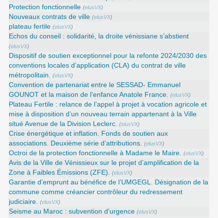
Protection fonctionnelle
(
elusVX
)
Nouveaux contrats de ville
(
elusVX
)
plateau fertile
(
elusVX
)
Echos du conseil : solidarité, la droite vénissiane s’abstient
(
elusVX
)
Dispositif de soutien exceptionnel pour la refonte 2024/2030 des
conventions locales d’application (CLA) du contrat de ville
métropolitain.
(
elusVX
)
Convention de partenariat entre le SESSAD- Emmanuel
GOUNOT et la maison de l’enfance Anatole France.
(
elusVX
)
Plateau Fertile : relance de l’appel à projet à vocation agricole et
mise à disposition d’un nouveau terrain appartenant à la Ville
situé Avenue de la Division Leclerc.
(
elusVX
)
Crise énergétique et inflation. Fonds de soutien aux
associations. Deuxième série d’attributions.
(
elusVX
)
Octroi de la protection fonctionnelle à Madame le Maire.
(
elusVX
)
Avis de la Ville de Vénissieux sur le projet d’amplification de la
Zone à Faibles Émissions (ZFE).
(
elusVX
)
Garantie d’emprunt au bénéfice de l’UMGEGL. Désignation de la
commune comme créancier contrôleur du redressement
judiciaire.
(
elusVX
)
Seisme au Maroc : subvention d’urgence
(
elusVX
)