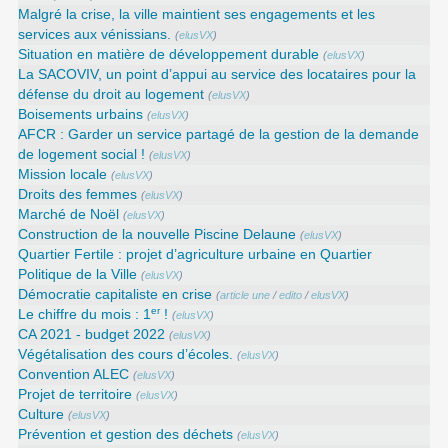
Malgré la crise, la ville maintient ses engagements et les
services aux vénissians.
(
elusVX
)
Situation en matière de développement durable
(
elusVX
)
La SACOVIV, un point d’appui au service des locataires pour la
défense du droit au logement
(
elusVX
)
Boisements urbains
(
elusVX
)
AFCR : Garder un service partagé de la gestion de la demande
de logement social !
(
elusVX
)
Mission locale
(
elusVX
)
Droits des femmes
(
elusVX
)
Marché de Noël
(
elusVX
)
Construction de la nouvelle Piscine Delaune
(
elusVX
)
Quartier Fertile : projet d’agriculture urbaine en Quartier
Politique de la Ville
(
elusVX
)
Démocratie capitaliste en crise
(
article une
/
edito
/
elusVX
)
er
Le chiffre du mois : 1
!
(
elusVX
)
CA 2021 - budget 2022
(
elusVX
)
Végétalisation des cours d’écoles.
(
elusVX
)
Convention ALEC
(
elusVX
)
Projet de territoire
(
elusVX
)
Culture
(
elusVX
)
Prévention et gestion des déchets
(
elusVX
)