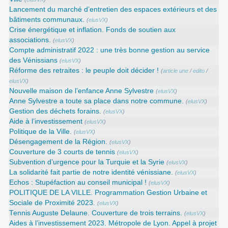
Lancement du marché d’entretien des espaces extérieurs et des
bâtiments communaux.
(
elusVX
)
Crise énergétique et inflation. Fonds de soutien aux
associations.
(
elusVX
)
Compte administratif 2022 : une très bonne gestion au service
des Vénissians
(
elusVX
)
Réforme des retraites : le peuple doit décider !
(
article une
/
edito
/
elusVX
)
Nouvelle maison de l’enfance Anne Sylvestre
(
elusVX
)
Anne Sylvestre a toute sa place dans notre commune.
(
elusVX
)
Gestion des déchets forains.
(
elusVX
)
Aide à l’investissement
(
elusVX
)
Politique de la Ville.
(
elusVX
)
Désengagement de la Région.
(
elusVX
)
Couverture de 3 courts de tennis
(
elusVX
)
Subvention d’urgence pour la Turquie et la Syrie
(
elusVX
)
La solidarité fait partie de notre identité vénissiane.
(
elusVX
)
Echos : Stupéfaction au conseil municipal !
(
elusVX
)
POLITIQUE DE LA VILLE. Programmation Gestion Urbaine et
Sociale de Proximité 2023.
(
elusVX
)
Tennis Auguste Delaune. Couverture de trois terrains.
(
elusVX
)
Aides à l’investissement 2023. Métropole de Lyon. Appel à projet