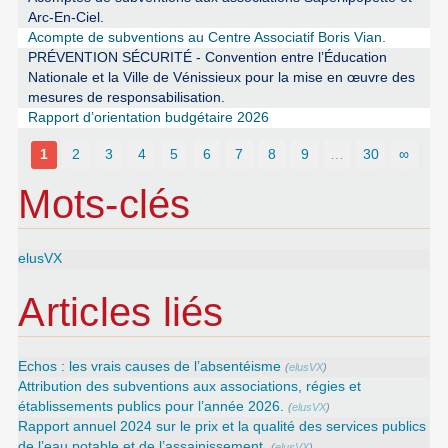
Arc-En-Ciel.
Acompte de subventions au Centre Associatif Boris Vian.
PRÉVENTION SÉCURITÉ - Convention entre l’Éducation
Nationale et la Ville de Vénissieux pour la mise en œuvre des
mesures de responsabilisation.
Rapport d’orientation budgétaire 2026
1
2
3
4
5
6
7
8
9
…
30
∞
Mots-clés
elusVX
Articles liés
Echos : les vrais causes de l’absentéisme
(
elusVX
)
Attribution des subventions aux associations, régies et
établissements publics pour l’année 2026.
(
elusVX
)
Rapport annuel 2024 sur le prix et la qualité des services publics
de l’eau potable et de l’assainissement.
(
elusVX
)