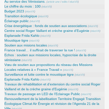
Au service des Vénissians.
(
article une
/
edito
/
elusVX
)
Le chiffre du mois : 100
(
elusVX
)
Budget 2023
(
elusVX
)
Transition écologique
(
elusVX
)
Éclairage public
(
elusVX
)
Crise énergétique : fonds de soutien aux associations
(
elusVX
)
Centre social Roger Vaillant et crèche graine d’Eugénie
(
elusVX
)
Esplanade Frida Kahlo
(
elusVX
)
Moustique tigre
(
elusVX
)
Soutien aux misions locales
(
elusVX
)
France travail… il suffirait de traverser la rue !
(
elusVX
)
Echos : soutien aux missions locales, hypocrisie de la droite
vénissiane
(
elusVX
)
Vœu de soutien aux propositions du réseau des Missions
Locales relatives à « France Travail »
(
elusVX
)
Surveillance et lutte contre le moustique tigre
(
elusVX
)
Esplanade Frida Kahlo
(
elusVX
)
Travaux de réhabilitation et d’extension du centre social Roger
Vailland et de la crèche graine d’Eugénie
(
elusVX
)
Travaux de passage en LED de l’Eclairage Public
(
elusVX
)
Renouvellement de la labellisation Territoire Engagé Transition
Écologique Climat Air Énergie et révision de l’Agenda 21 de la
Ville
(
elusVX
)