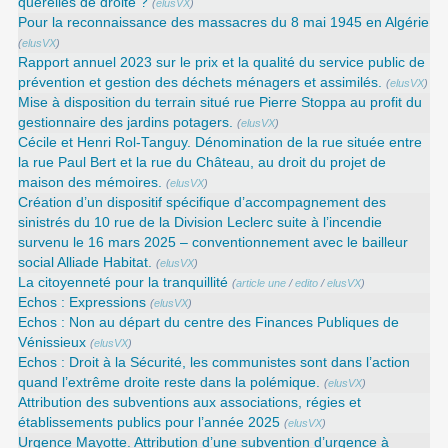
querelles de droite ?
(
elusVX
)
Pour la reconnaissance des massacres du 8 mai 1945 en Algérie
(
elusVX
)
Rapport annuel 2023 sur le prix et la qualité du service public de
prévention et gestion des déchets ménagers et assimilés.
(
elusVX
)
Mise à disposition du terrain situé rue Pierre Stoppa au profit du
gestionnaire des jardins potagers.
(
elusVX
)
Cécile et Henri Rol-Tanguy. Dénomination de la rue située entre
la rue Paul Bert et la rue du Château, au droit du projet de
maison des mémoires.
(
elusVX
)
Création d’un dispositif spécifique d’accompagnement des
sinistrés du 10 rue de la Division Leclerc suite à l’incendie
survenu le 16 mars 2025 – conventionnement avec le bailleur
social Alliade Habitat.
(
elusVX
)
La citoyenneté pour la tranquillité
(
article une
/
edito
/
elusVX
)
Echos : Expressions
(
elusVX
)
Echos : Non au départ du centre des Finances Publiques de
Vénissieux
(
elusVX
)
Echos : Droit à la Sécurité, les communistes sont dans l’action
quand l’extrême droite reste dans la polémique.
(
elusVX
)
Attribution des subventions aux associations, régies et
établissements publics pour l’année 2025
(
elusVX
)
Urgence Mayotte. Attribution d’une subvention d’urgence à