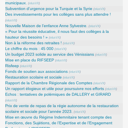
municipaux.
(
elusVX
)
Subvention d’urgence pour la Turquie et la Syrie
(
elusVX
)
Des investissements pour les collèges sans plus attendre !
(
elusVX
)
Nouvelle Maison de l’enfance Anne Sylvestre.
(
elusVX
)
« Pour la réussite éducative, il nous faut des collèges à la
hauteur des besoins ! »
(
elusVX
)
Non à la réforme des retraites !
(
elusVX
)
Le chiffre du mois : 45 000
(
elusVX
)
Un budget 2023 solide au service des Vénissians
(
elusVX
)
Mise en place du RIFSEEP
(
elusVX
)
Risfeep
(
elusVX
)
Fonds de soutien aux associations
(
elusVX
)
Restauration scolaire et sociale
(
elusVX
)
Rapport de la Chambre Régionale des Comptes
(
elusVX
)
Un rapport élogieux et utile pour poursuivre nos efforts
(
elusVX
)
Echos : tentatives de polémiques de DALLERY et GIRARD
(
elusVX
)
Prix de vente de repas de la régie autonome de la restauration
scolaire et sociale pour l’année 2023.
(
elusVX
)
Mise en œuvre du Régime Indemnitaire tenant compte des
Fonctions, des Sujétions, de l’Expertise et de l’Engagement