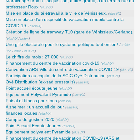
Maraichage urbain : acquisition, à titre gratuit, d’un terrain rue du
professeur Roux
(
elusVX
)
Mise en place du télétravail à la ville de Vénissieux.
(
elusVX
)
Mise en place d’un dispositif de vaccination mobile contre la
COVID-19.
(
elusVX
)
Création de ligne de tramway T10 (gare de Vénissieux/Gerland).
(
elusVX
/
pcfvx
)
Une gifle électorale pour le système politique tout entier !
(
article
une
/
edito
/
elusVX
)
Le chiffre du mois : 27 000
(
elusVX
)
Financement du centre de vaccination covid-19
(
elusVX
)
Convention ARS‑Ville du centre de vaccination COVID‑19
(
elusVX
)
Participation au capital de la SCIC Oyé Distribution
(
elusVX
)
Oyé Distribution (ex-sad presstalis)
(
elusVX
)
Point accueil écoute jeune
(
elusVX
)
Équipement Polyvalent Pyramide
(
elusVX
)
Futsal et fitness pour tous
(
elusVX
)
Alzheimer : un accueil de jour
(
elusVX
)
finances locales
(
elusVX
)
Compte de gestion 2020
(
elusVX
)
Point Accueil Ecoute Jeunes
(
elusVX
)
Equipement polyvalent Pyramide
(
elusVX
)
Financement du centre de vaccination COVID-19 (ARS et