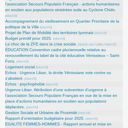
l’association Secours Populaire Français - actions humanitaires
en soutien aux populations sinistrées suite au Cyclone Chido.
(
elusVX
)
Accompagnement du vieillissement en Quartier Prioritaire de la
politique de la Ville
(
elusVX
)
Projet de Plan de Mobilité des territoires lyonnais
(
elusVX
)
Budget primitif pour 2025.
(
elusVX
)
Le choc de la ZFE dans la crise sociale.
(
article une
/
edito
/
elusVX
)
ÉDUCATION Convention cadre pluriannuelle relative au
renouvellement du label de la cité éducative Vénissieux – Saint-
Fons.
(
elusVX
)
Logement social
(
elusVX
)
Echos : Urgence Liban, la droite Vénissiane vote contre ou
s’abstient.
(
elusVX
)
Echos : psychophobie
(
elusVX
)
Urgence Liban. Attribution d’une subvention d’urgence à
l’association Secours Populaire Français en vue de la mise en
place d’actions humanitaires en soutien aux populations
déplacées.
(
elusVX
)
Gestion Sociale et Urbaine de Proximité
(
elusVX
)
Rapport d’orientation budgétaire pour 2025.
(
elusVX
)
EGALITE FEMMES-HOMMES - Rapport annuel et mise en