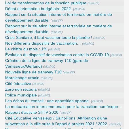
Loi de transformation de la fonction publique
(
elusVX
)
Débat d’orientation budgétaire 2022.
(
elusVX
)
Rapport sur la situation interne et territoriale en matière de
développement durable.
(
elusVX
)
Rapport sur la situation interne et territoriale en matière de
développement durable.
(
elusVX
)
Crise Sanitaire, il faut vacciner toute la planète !
(
elusVX
)
Nos différents dispositifs de vaccination…
(
elusVX
)
Le chiffre du mois : 1%
(
elusVX
)
Évolution du dispositif de vaccination contre la COVID-19
(
elusVX
)
Création de la ligne de tramway T10 (gare de
Vénissieux/Gerland)
(
elusVX
)
Nouvelle ligne de tramway T10
(
elusVX
)
Maraichage urbain
(
elusVX
)
Cité éducative
(
elusVX
)
Zéro non recours
(
elusVX
)
Police municipale
(
elusVX
)
Les échos du conseil : une opposition aphone.
(
elusVX
)
La mutualisation intercommunale pour la transition numérique -
Rapport d’activité SITIV 2020
(
elusVX
)
Cité Éducative Vénissieux / Saint-Fons. Attribution d’une
subvention à la ville suite à l’appel à projets 2021 / 2022.
(
elusVX
)