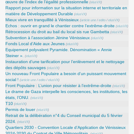
œuvre de l’index de l’égalité professionnelle
(
elusVX
)
Rapport pour information sur la situation interne et territoriale en
matière de Développement Durable
(
elusVX
)
Mieux vivre en tranquillité à Vénissieux
(
article une
/
edito
/
elusVX
)
Echos : ouvrir en grand le chantier contre l’extrême-droite
(
elusVX
)
Rétrocession du droit au bail du local sis rue Gambetta
(
elusVX
)
Subvention à l’association Jénine Vénissieux
(
elusVX
)
Fonds Local d’Aide aux Jeunes
(
elusVX
)
Equipement polyvalent Pyramide. Dénomination « Annie
Steiner ».
(
elusVX
)
Instauration d’une tarification pour l’enlèvement et le nettoyage
des dépôts sauvages
(
elusVX
)
Un nouveau Front Populaire a besoin d’un puissant mouvement
social !
(
article une
/
edito
/
elusVX
)
Front Populaire : L’union pour résister à l’extrême-droite
(
elusVX
)
Le drame de Gaza interpelle les consciences, les institutions, les
états, l’ONU.
(
elusVX
)
T10
(
elusVX
)
Permis de louer
(
elusVX
)
Retrait de la délibération n°4 du Conseil municipal du 5 février
2024.
(
elusVX
)
Quartiers 2030 - Convention Locale d’Application de Vénissieux
2024-2030 du Contrat de Ville Métropolitain.
(
elusVX
)