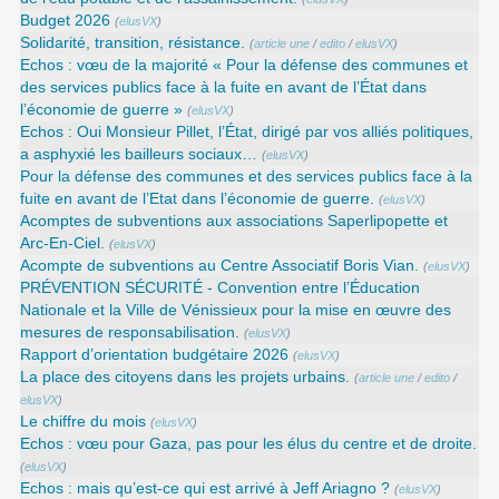
Budget 2026
(
elusVX
)
Solidarité, transition, résistance.
(
article une
/
edito
/
elusVX
)
Echos : vœu de la majorité « Pour la défense des communes et
des services publics face à la fuite en avant de l’État dans
l’économie de guerre »
(
elusVX
)
Echos : Oui Monsieur Pillet, l’État, dirigé par vos alliés politiques,
a asphyxié les bailleurs sociaux…
(
elusVX
)
Pour la défense des communes et des services publics face à la
fuite en avant de l’Etat dans l’économie de guerre.
(
elusVX
)
Acomptes de subventions aux associations Saperlipopette et
Arc-En-Ciel.
(
elusVX
)
Acompte de subventions au Centre Associatif Boris Vian.
(
elusVX
)
PRÉVENTION SÉCURITÉ - Convention entre l’Éducation
Nationale et la Ville de Vénissieux pour la mise en œuvre des
mesures de responsabilisation.
(
elusVX
)
Rapport d’orientation budgétaire 2026
(
elusVX
)
La place des citoyens dans les projets urbains.
(
article une
/
edito
/
elusVX
)
Le chiffre du mois
(
elusVX
)
Echos : vœu pour Gaza, pas pour les élus du centre et de droite.
(
elusVX
)
Echos : mais qu’est-ce qui est arrivé à Jeff Ariagno ?
(
elusVX
)