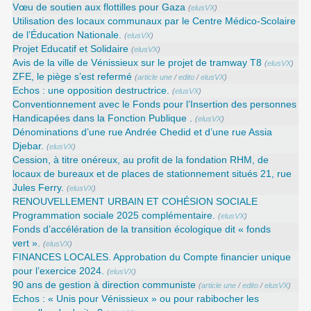
Vœu de soutien aux flottilles pour Gaza
(
elusVX
)
Utilisation des locaux communaux par le Centre Médico-Scolaire
de l’Éducation Nationale.
(
elusVX
)
Projet Educatif et Solidaire
(
elusVX
)
Avis de la ville de Vénissieux sur le projet de tramway T8
(
elusVX
)
ZFE, le piège s’est refermé
(
article une
/
edito
/
elusVX
)
Echos : une opposition destructrice.
(
elusVX
)
Conventionnement avec le Fonds pour l’Insertion des personnes
Handicapées dans la Fonction Publique .
(
elusVX
)
Dénominations d’une rue Andrée Chedid et d’une rue Assia
Djebar.
(
elusVX
)
Cession, à titre onéreux, au profit de la fondation RHM, de
locaux de bureaux et de places de stationnement situés 21, rue
Jules Ferry.
(
elusVX
)
RENOUVELLEMENT URBAIN ET COHÉSION SOCIALE
Programmation sociale 2025 complémentaire.
(
elusVX
)
Fonds d’accélération de la transition écologique dit « fonds
vert ».
(
elusVX
)
FINANCES LOCALES. Approbation du Compte financier unique
pour l’exercice 2024.
(
elusVX
)
90 ans de gestion à direction communiste
(
article une
/
edito
/
elusVX
)
Echos : « Unis pour Vénissieux » ou pour rabibocher les