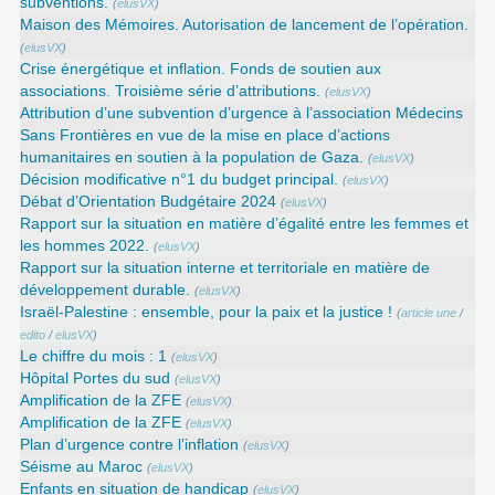
subventions.
(
elusVX
)
Maison des Mémoires. Autorisation de lancement de l’opération.
(
elusVX
)
Crise énergétique et inflation. Fonds de soutien aux
associations. Troisième série d’attributions.
(
elusVX
)
Attribution d’une subvention d’urgence à l’association Médecins
Sans Frontières en vue de la mise en place d’actions
humanitaires en soutien à la population de Gaza.
(
elusVX
)
Décision modificative n°1 du budget principal.
(
elusVX
)
Débat d’Orientation Budgétaire 2024
(
elusVX
)
Rapport sur la situation en matière d’égalité entre les femmes et
les hommes 2022.
(
elusVX
)
Rapport sur la situation interne et territoriale en matière de
développement durable.
(
elusVX
)
Israël-Palestine : ensemble, pour la paix et la justice !
(
article une
/
edito
/
elusVX
)
Le chiffre du mois : 1
(
elusVX
)
Hôpital Portes du sud
(
elusVX
)
Amplification de la ZFE
(
elusVX
)
Amplification de la ZFE
(
elusVX
)
Plan d’urgence contre l’inflation
(
elusVX
)
Séisme au Maroc
(
elusVX
)
Enfants en situation de handicap
(
elusVX
)