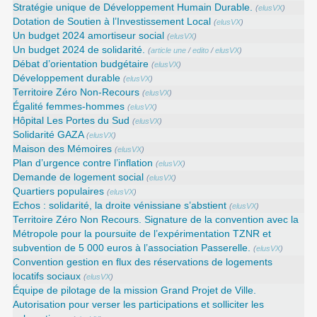
Stratégie unique de Développement Humain Durable.
(
elusVX
)
Dotation de Soutien à l’Investissement Local
(
elusVX
)
Un budget 2024 amortiseur social
(
elusVX
)
Un budget 2024 de solidarité.
(
article une
/
edito
/
elusVX
)
Débat d’orientation budgétaire
(
elusVX
)
Développement durable
(
elusVX
)
Territoire Zéro Non-Recours
(
elusVX
)
Égalité femmes-hommes
(
elusVX
)
Hôpital Les Portes du Sud
(
elusVX
)
Solidarité GAZA
(
elusVX
)
Maison des Mémoires
(
elusVX
)
Plan d’urgence contre l’inflation
(
elusVX
)
Demande de logement social
(
elusVX
)
Quartiers populaires
(
elusVX
)
Echos : solidarité, la droite vénissiane s’abstient
(
elusVX
)
Territoire Zéro Non Recours. Signature de la convention avec la
Métropole pour la poursuite de l’expérimentation TZNR et
subvention de 5 000 euros à l’association Passerelle.
(
elusVX
)
Convention gestion en flux des réservations de logements
locatifs sociaux
(
elusVX
)
Équipe de pilotage de la mission Grand Projet de Ville.
Autorisation pour verser les participations et solliciter les