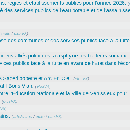
ns, régies et établissements publics pour l’année 2026.
(
té des services publics de l’eau potable et de l’assainiss
/
edito
/
elusVX
)
nse des communes et des services publics face à la fuit
par vos alliés politiques, a asphyxié les bailleurs sociaux
ces publics face à la fuite en avant de l’Etat dans l’éc
Saperlipopette et Arc-En-Ciel.
(
elusVX
)
tif Boris Vian.
(
elusVX
)
l’Éducation Nationale et la Ville de Vénissieux pour 
.
(
elusVX
)
sVX
)
ains.
(
article une
/
edito
/
elusVX
)