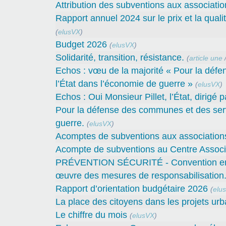
Attribution des subventions aux associatio
Rapport annuel 2024 sur le prix et la quali
(
elusVX
)
Budget 2026
(
elusVX
)
Solidarité, transition, résistance.
(
article une
Echos : vœu de la majorité « Pour la défe
l’État dans l’économie de guerre »
(
elusVX
)
Echos : Oui Monsieur Pillet, l’État, dirigé 
Pour la défense des communes et des servi
guerre.
(
elusVX
)
Acomptes de subventions aux associations 
Acompte de subventions au Centre Associa
PRÉVENTION SÉCURITÉ - Convention entre 
œuvre des mesures de responsabilisation
Rapport d’orientation budgétaire 2026
(
elu
La place des citoyens dans les projets urb
Le chiffre du mois
(
elusVX
)