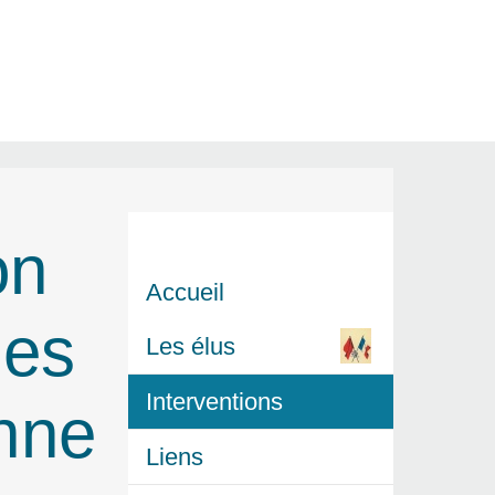
on
Accueil
les
Les élus
Interventions
nne
Liens