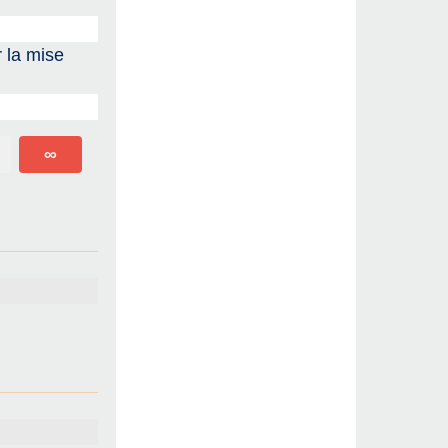
 la mise
∞