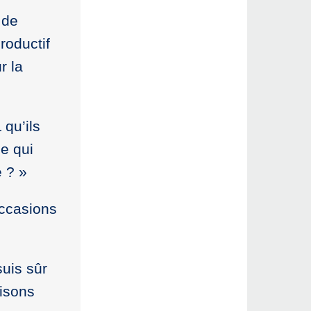
 de
roductif
r la
 qu’ils
me qui
é ? »
occasions
suis sûr
aisons