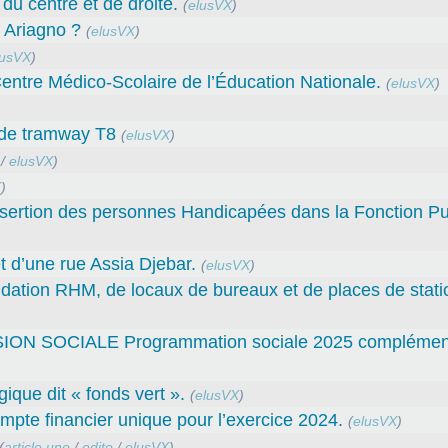
du centre et de droite.
(
elusVX
)
f Ariagno ?
(
elusVX
)
lusVX
)
entre Médico-Scolaire de l’Éducation Nationale.
(
elusVX
)
t de tramway T8
(
elusVX
)
/
elusVX
)
X
)
sertion des personnes Handicapées dans la Fonction Pu
 d’une rue Assia Djebar.
(
elusVX
)
fondation RHM, de locaux de bureaux et de places de sta
SOCIALE Programmation sociale 2025 complément
gique dit « fonds vert ».
(
elusVX
)
e financier unique pour l’exercice 2024.
(
elusVX
)
(
article une
/
edito
/
elusVX
)