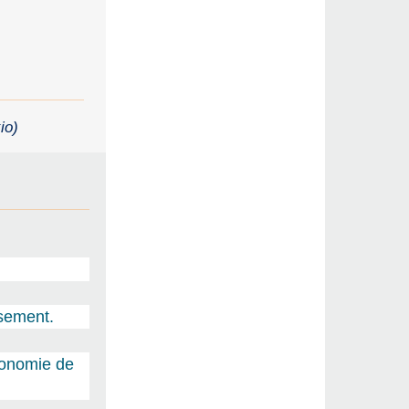
io)
ssement.
économie de