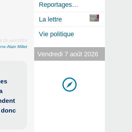
Reportages…
La lettre
Vie politique
i 18 avril 2024
rre-Alain Millet
Vendredi 7 août 2026
les
a
endent
t donc