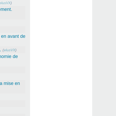
elusVX
)
ement.
e en avant de
…
(
elusVX
)
onomie de
la mise en