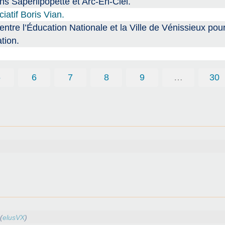
s Saperlipopette et Arc-En-Ciel.
atif Boris Vian.
 l’Éducation Nationale et la Ville de Vénissieux pour
tion.
5
6
7
8
9
…
30
(
elusVX
)