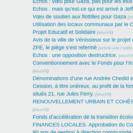
Echos : vœu pour Gaza, pas pour les élus 
Echos : mais qu’est-ce qui est arrivé à Jef
Vœu de soutien aux flottilles pour Gaza
(
e
Utilisation des locaux communaux par le C
Projet Educatif et Solidaire
(
elusVX
)
Avis de la ville de Vénissieux sur le proje
ZFE, le piège s’est refermé
(
article une
/
edito
Echos : une opposition destructrice.
(
elusV
Conventionnement avec le Fonds pour l’In
(
elusVX
)
Dénominations d’une rue Andrée Chedid et
Cession, à titre onéreux, au profit de la 
situés 21, rue Jules Ferry.
(
elusVX
)
RENOUVELLEMENT URBAIN ET COHÉSION 
(
elusVX
)
Fonds d’accélération de la transition écolo
FINANCES LOCALES. Approbation du Compt
90 ans de gestion à direction communiste