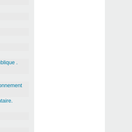
blique .
tionnement
aire.