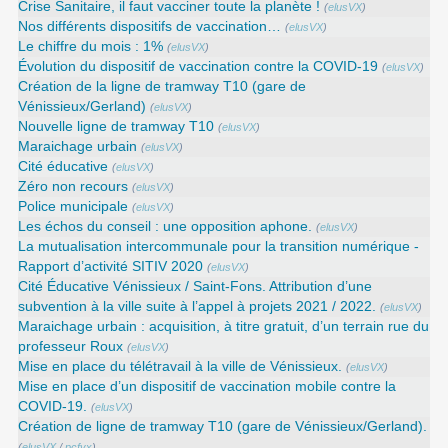
Crise Sanitaire, il faut vacciner toute la planète !
(
elusVX
)
Nos différents dispositifs de vaccination…
(
elusVX
)
Le chiffre du mois : 1%
(
elusVX
)
Évolution du dispositif de vaccination contre la COVID-19
(
elusVX
)
Création de la ligne de tramway T10 (gare de
Vénissieux/Gerland)
(
elusVX
)
Nouvelle ligne de tramway T10
(
elusVX
)
Maraichage urbain
(
elusVX
)
Cité éducative
(
elusVX
)
Zéro non recours
(
elusVX
)
Police municipale
(
elusVX
)
Les échos du conseil : une opposition aphone.
(
elusVX
)
La mutualisation intercommunale pour la transition numérique -
Rapport d’activité SITIV 2020
(
elusVX
)
Cité Éducative Vénissieux / Saint-Fons. Attribution d’une
subvention à la ville suite à l’appel à projets 2021 / 2022.
(
elusVX
)
Maraichage urbain : acquisition, à titre gratuit, d’un terrain rue du
professeur Roux
(
elusVX
)
Mise en place du télétravail à la ville de Vénissieux.
(
elusVX
)
Mise en place d’un dispositif de vaccination mobile contre la
COVID-19.
(
elusVX
)
Création de ligne de tramway T10 (gare de Vénissieux/Gerland).
(
elusVX
/
pcfvx
)