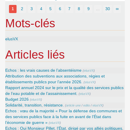
1
2
3
4
5
6
7
8
9
…
30
∞
Mots-clés
elusVX
Articles liés
Echos : les vrais causes de l’absentéisme
(
elusVX
)
Attribution des subventions aux associations, régies et
établissements publics pour l’année 2026.
(
elusVX
)
Rapport annuel 2024 sur le prix et la qualité des services publics
de l’eau potable et de l’assainissement.
(
elusVX
)
Budget 2026
(
elusVX
)
Solidarité, transition, résistance.
(
article une
/
edito
/
elusVX
)
Echos : vœu de la majorité « Pour la défense des communes et
des services publics face à la fuite en avant de l’État dans
l’économie de guerre »
(
elusVX
)
Echos : Oui Monsieur Pillet, l’État, dirigé par vos alliés politiques,