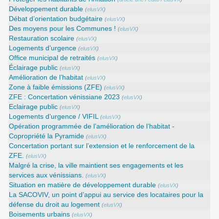
Développement durable
(
elusVX
)
Débat d’orientation budgétaire
(
elusVX
)
Des moyens pour les Communes !
(
elusVX
)
Restauration scolaire
(
elusVX
)
Logements d’urgence
(
elusVX
)
Office municipal de retraités
(
elusVX
)
Éclairage public
(
elusVX
)
Amélioration de l’habitat
(
elusVX
)
Zone à faible émissions (ZFE)
(
elusVX
)
ZFE : Concertation vénissiane 2023
(
elusVX
)
Eclairage public
(
elusVX
)
Logements d’urgence / VIFIL
(
elusVX
)
Opération programmée de l’amélioration de l’habitat -
Copropriété la Pyramide
(
elusVX
)
Concertation portant sur l’extension et le renforcement de la
ZFE.
(
elusVX
)
Malgré la crise, la ville maintient ses engagements et les
services aux vénissians.
(
elusVX
)
Situation en matière de développement durable
(
elusVX
)
La SACOVIV, un point d’appui au service des locataires pour la
défense du droit au logement
(
elusVX
)
Boisements urbains
(
elusVX
)