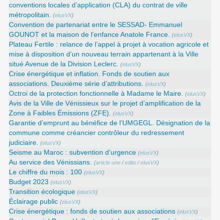
conventions locales d’application (CLA) du contrat de ville
métropolitain.
(
elusVX
)
Convention de partenariat entre le SESSAD- Emmanuel
GOUNOT et la maison de l’enfance Anatole France.
(
elusVX
)
Plateau Fertile : relance de l’appel à projet à vocation agricole et
mise à disposition d’un nouveau terrain appartenant à la Ville
situé Avenue de la Division Leclerc.
(
elusVX
)
Crise énergétique et inflation. Fonds de soutien aux
associations. Deuxième série d’attributions.
(
elusVX
)
Octroi de la protection fonctionnelle à Madame le Maire.
(
elusVX
)
Avis de la Ville de Vénissieux sur le projet d’amplification de la
Zone à Faibles Émissions (ZFE).
(
elusVX
)
Garantie d’emprunt au bénéfice de l’UMGEGL. Désignation de la
commune comme créancier contrôleur du redressement
judiciaire.
(
elusVX
)
Seisme au Maroc : subvention d’urgence
(
elusVX
)
Au service des Vénissians.
(
article une
/
edito
/
elusVX
)
Le chiffre du mois : 100
(
elusVX
)
Budget 2023
(
elusVX
)
Transition écologique
(
elusVX
)
Éclairage public
(
elusVX
)
Crise énergétique : fonds de soutien aux associations
(
elusVX
)