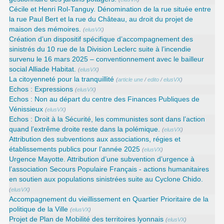
Cécile et Henri Rol-Tanguy. Dénomination de la rue située entre
la rue Paul Bert et la rue du Château, au droit du projet de
maison des mémoires.
(
elusVX
)
Création d’un dispositif spécifique d’accompagnement des
sinistrés du 10 rue de la Division Leclerc suite à l’incendie
survenu le 16 mars 2025 – conventionnement avec le bailleur
social Alliade Habitat.
(
elusVX
)
La citoyenneté pour la tranquillité
(
article une
/
edito
/
elusVX
)
Echos : Expressions
(
elusVX
)
Echos : Non au départ du centre des Finances Publiques de
Vénissieux
(
elusVX
)
Echos : Droit à la Sécurité, les communistes sont dans l’action
quand l’extrême droite reste dans la polémique.
(
elusVX
)
Attribution des subventions aux associations, régies et
établissements publics pour l’année 2025
(
elusVX
)
Urgence Mayotte. Attribution d’une subvention d’urgence à
l’association Secours Populaire Français - actions humanitaires
en soutien aux populations sinistrées suite au Cyclone Chido.
(
elusVX
)
Accompagnement du vieillissement en Quartier Prioritaire de la
politique de la Ville
(
elusVX
)
Projet de Plan de Mobilité des territoires lyonnais
(
elusVX
)