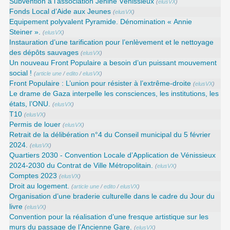
Subvention à l’association Jénine Vénissieux
(
elusVX
)
Fonds Local d’Aide aux Jeunes
(
elusVX
)
Equipement polyvalent Pyramide. Dénomination « Annie
Steiner ».
(
elusVX
)
Instauration d’une tarification pour l’enlèvement et le nettoyage
des dépôts sauvages
(
elusVX
)
Un nouveau Front Populaire a besoin d’un puissant mouvement
social !
(
article une
/
edito
/
elusVX
)
Front Populaire : L’union pour résister à l’extrême-droite
(
elusVX
)
Le drame de Gaza interpelle les consciences, les institutions, les
états, l’ONU.
(
elusVX
)
T10
(
elusVX
)
Permis de louer
(
elusVX
)
Retrait de la délibération n°4 du Conseil municipal du 5 février
2024.
(
elusVX
)
Quartiers 2030 - Convention Locale d’Application de Vénissieux
2024-2030 du Contrat de Ville Métropolitain.
(
elusVX
)
Comptes 2023
(
elusVX
)
Droit au logement.
(
article une
/
edito
/
elusVX
)
Organisation d’une braderie culturelle dans le cadre du Jour du
livre
(
elusVX
)
Convention pour la réalisation d’une fresque artistique sur les
murs du passage de l’Ancienne Gare.
(
elusVX
)