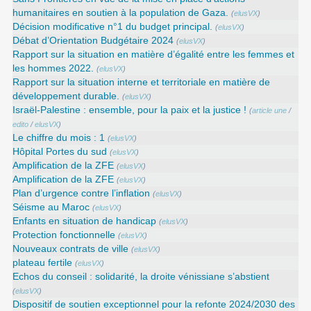
humanitaires en soutien à la population de Gaza.
(
elusVX
)
Décision modificative n°1 du budget principal.
(
elusVX
)
Débat d’Orientation Budgétaire 2024
(
elusVX
)
Rapport sur la situation en matière d’égalité entre les femmes et
les hommes 2022.
(
elusVX
)
Rapport sur la situation interne et territoriale en matière de
développement durable.
(
elusVX
)
Israël-Palestine : ensemble, pour la paix et la justice !
(
article une
/
edito
/
elusVX
)
Le chiffre du mois : 1
(
elusVX
)
Hôpital Portes du sud
(
elusVX
)
Amplification de la ZFE
(
elusVX
)
Amplification de la ZFE
(
elusVX
)
Plan d’urgence contre l’inflation
(
elusVX
)
Séisme au Maroc
(
elusVX
)
Enfants en situation de handicap
(
elusVX
)
Protection fonctionnelle
(
elusVX
)
Nouveaux contrats de ville
(
elusVX
)
plateau fertile
(
elusVX
)
Echos du conseil : solidarité, la droite vénissiane s’abstient
(
elusVX
)
Dispositif de soutien exceptionnel pour la refonte 2024/2030 des