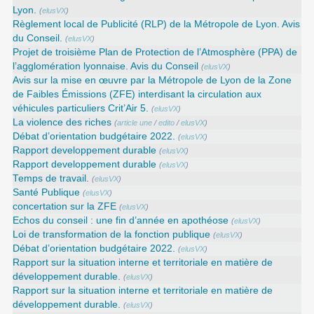
Lyon.
(
elusVX
)
Règlement local de Publicité (RLP) de la Métropole de Lyon. Avis
du Conseil.
(
elusVX
)
Projet de troisième Plan de Protection de l’Atmosphère (PPA) de
l’agglomération lyonnaise. Avis du Conseil
(
elusVX
)
Avis sur la mise en œuvre par la Métropole de Lyon de la Zone
de Faibles Émissions (ZFE) interdisant la circulation aux
véhicules particuliers Crit’Air 5.
(
elusVX
)
La violence des riches
(
article une
/
edito
/
elusVX
)
Débat d’orientation budgétaire 2022.
(
elusVX
)
Rapport developpement durable
(
elusVX
)
Rapport developpement durable
(
elusVX
)
Temps de travail.
(
elusVX
)
Santé Publique
(
elusVX
)
concertation sur la ZFE
(
elusVX
)
Echos du conseil : une fin d’année en apothéose
(
elusVX
)
Loi de transformation de la fonction publique
(
elusVX
)
Débat d’orientation budgétaire 2022.
(
elusVX
)
Rapport sur la situation interne et territoriale en matière de
développement durable.
(
elusVX
)
Rapport sur la situation interne et territoriale en matière de
développement durable.
(
elusVX
)