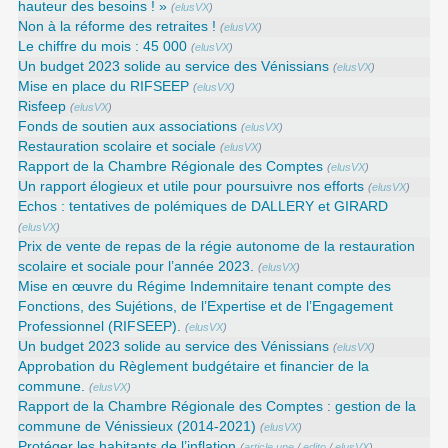
hauteur des besoins ! »
(
elusVX
)
Non à la réforme des retraites !
(
elusVX
)
Le chiffre du mois : 45 000
(
elusVX
)
Un budget 2023 solide au service des Vénissians
(
elusVX
)
Mise en place du RIFSEEP
(
elusVX
)
Risfeep
(
elusVX
)
Fonds de soutien aux associations
(
elusVX
)
Restauration scolaire et sociale
(
elusVX
)
Rapport de la Chambre Régionale des Comptes
(
elusVX
)
Un rapport élogieux et utile pour poursuivre nos efforts
(
elusVX
)
Echos : tentatives de polémiques de DALLERY et GIRARD
(
elusVX
)
Prix de vente de repas de la régie autonome de la restauration
scolaire et sociale pour l’année 2023.
(
elusVX
)
Mise en œuvre du Régime Indemnitaire tenant compte des
Fonctions, des Sujétions, de l’Expertise et de l’Engagement
Professionnel (RIFSEEP).
(
elusVX
)
Un budget 2023 solide au service des Vénissians
(
elusVX
)
Approbation du Règlement budgétaire et financier de la
commune.
(
elusVX
)
Rapport de la Chambre Régionale des Comptes : gestion de la
commune de Vénissieux (2014-2021)
(
elusVX
)
Protéger les habitants de l’inflation
(
article une
/
edito
/
elusVX
)