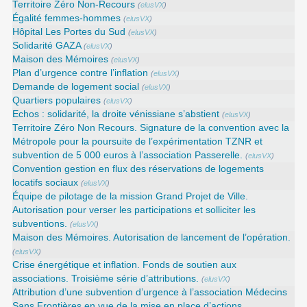
Territoire Zéro Non-Recours
(
elusVX
)
Égalité femmes-hommes
(
elusVX
)
Hôpital Les Portes du Sud
(
elusVX
)
Solidarité GAZA
(
elusVX
)
Maison des Mémoires
(
elusVX
)
Plan d’urgence contre l’inflation
(
elusVX
)
Demande de logement social
(
elusVX
)
Quartiers populaires
(
elusVX
)
Echos : solidarité, la droite vénissiane s’abstient
(
elusVX
)
Territoire Zéro Non Recours. Signature de la convention avec la
Métropole pour la poursuite de l’expérimentation TZNR et
subvention de 5 000 euros à l’association Passerelle.
(
elusVX
)
Convention gestion en flux des réservations de logements
locatifs sociaux
(
elusVX
)
Équipe de pilotage de la mission Grand Projet de Ville.
Autorisation pour verser les participations et solliciter les
subventions.
(
elusVX
)
Maison des Mémoires. Autorisation de lancement de l’opération.
(
elusVX
)
Crise énergétique et inflation. Fonds de soutien aux
associations. Troisième série d’attributions.
(
elusVX
)
Attribution d’une subvention d’urgence à l’association Médecins
Sans Frontières en vue de la mise en place d’actions