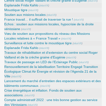
Centre social Roger Vaillant et crèche graine d’Eugénie
(
elusVX
)
Esplanade Frida Kahlo
(
elusVX
)
Moustique tigre
(
elusVX
)
Soutien aux misions locales
(
elusVX
)
France travail… il suffirait de traverser la rue !
(
elusVX
)
Echos : soutien aux missions locales, hypocrisie de la droite
vénissiane
(
elusVX
)
Vœu de soutien aux propositions du réseau des Missions
Locales relatives à « France Travail »
(
elusVX
)
Surveillance et lutte contre le moustique tigre
(
elusVX
)
Esplanade Frida Kahlo
(
elusVX
)
Travaux de réhabilitation et d’extension du centre social Roger
Vailland et de la crèche graine d’Eugénie
(
elusVX
)
Travaux de passage en LED de l’Eclairage Public
(
elusVX
)
Renouvellement de la labellisation Territoire Engagé Transition
Écologique Climat Air Énergie et révision de l’Agenda 21 de la
Ville
(
elusVX
)
Lancement du marché d’entretien des espaces extérieurs et des
bâtiments communaux.
(
elusVX
)
Crise énergétique et inflation. Fonds de soutien aux
associations.
(
elusVX
)
Compte administratif 2022 : une très bonne gestion au service
des Vénissians
(
elusVX
)