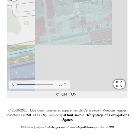
©
2008-2026 , Elus communistes et apparentés de Vénissieux
•
Mentions légales
obligatoires (
CNIL
et
LcEN
). Tout ce qu’
il faut savoir
.
Décryptage des obligations
légales
.
Réalisation : [pam|avec l’aide
de pyrat.net
•
Squelette
SoyezCréateurs
propulsé par
SPIP