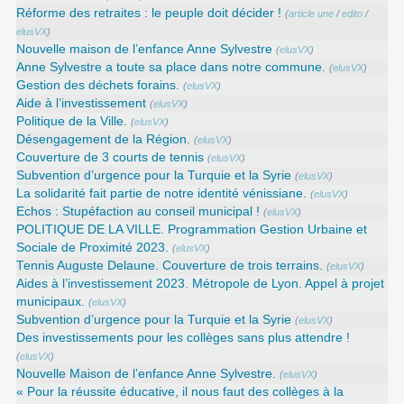
Réforme des retraites : le peuple doit décider !
(
article une
/
edito
/
elusVX
)
Nouvelle maison de l’enfance Anne Sylvestre
(
elusVX
)
Anne Sylvestre a toute sa place dans notre commune.
(
elusVX
)
Gestion des déchets forains.
(
elusVX
)
Aide à l’investissement
(
elusVX
)
Politique de la Ville.
(
elusVX
)
Désengagement de la Région.
(
elusVX
)
Couverture de 3 courts de tennis
(
elusVX
)
Subvention d’urgence pour la Turquie et la Syrie
(
elusVX
)
La solidarité fait partie de notre identité vénissiane.
(
elusVX
)
Echos : Stupéfaction au conseil municipal !
(
elusVX
)
POLITIQUE DE LA VILLE. Programmation Gestion Urbaine et
Sociale de Proximité 2023.
(
elusVX
)
Tennis Auguste Delaune. Couverture de trois terrains.
(
elusVX
)
Aides à l’investissement 2023. Métropole de Lyon. Appel à projet
municipaux.
(
elusVX
)
Subvention d’urgence pour la Turquie et la Syrie
(
elusVX
)
Des investissements pour les collèges sans plus attendre !
(
elusVX
)
Nouvelle Maison de l’enfance Anne Sylvestre.
(
elusVX
)
« Pour la réussite éducative, il nous faut des collèges à la