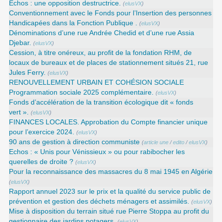
Echos : une opposition destructrice.
(
elusVX
)
Conventionnement avec le Fonds pour l’Insertion des personnes
Handicapées dans la Fonction Publique .
(
elusVX
)
Dénominations d’une rue Andrée Chedid et d’une rue Assia
Djebar.
(
elusVX
)
Cession, à titre onéreux, au profit de la fondation RHM, de
locaux de bureaux et de places de stationnement situés 21, rue
Jules Ferry.
(
elusVX
)
RENOUVELLEMENT URBAIN ET COHÉSION SOCIALE
Programmation sociale 2025 complémentaire.
(
elusVX
)
Fonds d’accélération de la transition écologique dit « fonds
vert ».
(
elusVX
)
FINANCES LOCALES. Approbation du Compte financier unique
pour l’exercice 2024.
(
elusVX
)
90 ans de gestion à direction communiste
(
article une
/
edito
/
elusVX
)
Echos : « Unis pour Vénissieux » ou pour rabibocher les
querelles de droite ?
(
elusVX
)
Pour la reconnaissance des massacres du 8 mai 1945 en Algérie
(
elusVX
)
Rapport annuel 2023 sur le prix et la qualité du service public de
prévention et gestion des déchets ménagers et assimilés.
(
elusVX
)
Mise à disposition du terrain situé rue Pierre Stoppa au profit du
gestionnaire des jardins potagers.
(
elusVX
)