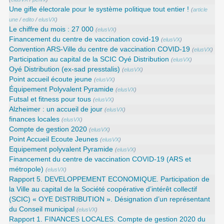
Une gifle électorale pour le système politique tout entier !
(
article
une
/
edito
/
elusVX
)
Le chiffre du mois : 27 000
(
elusVX
)
Financement du centre de vaccination covid-19
(
elusVX
)
Convention ARS‑Ville du centre de vaccination COVID‑19
(
elusVX
)
Participation au capital de la SCIC Oyé Distribution
(
elusVX
)
Oyé Distribution (ex-sad presstalis)
(
elusVX
)
Point accueil écoute jeune
(
elusVX
)
Équipement Polyvalent Pyramide
(
elusVX
)
Futsal et fitness pour tous
(
elusVX
)
Alzheimer : un accueil de jour
(
elusVX
)
finances locales
(
elusVX
)
Compte de gestion 2020
(
elusVX
)
Point Accueil Ecoute Jeunes
(
elusVX
)
Equipement polyvalent Pyramide
(
elusVX
)
Financement du centre de vaccination COVID-19 (ARS et
métropole)
(
elusVX
)
Rapport 5. DEVELOPPEMENT ECONOMIQUE. Participation de
la Ville au capital de la Société coopérative d’intérêt collectif
(SCIC) « OYE DISTRIBUTION ». Désignation d’un représentant
du Conseil municipal
(
elusVX
)
Rapport 1. FINANCES LOCALES. Compte de gestion 2020 du