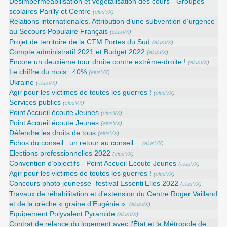
Désimperméabilisation et végétalisation des cours - Groupes
scolaires Parilly et Centre
(
elusVX
)
Relations internationales. Attribution d’une subvention d’urgence
au Secours Populaire Français
(
elusVX
)
Projet de territoire de la CTM Portes du Sud
(
elusVX
)
Compte administratif 2021 et Budget 2022
(
elusVX
)
Encore un deuxième tour droite contre extrême-droite !
(
elusVX
)
Le chiffre du mois : 40%
(
elusVX
)
Ukraine
(
elusVX
)
Agir pour les victimes de toutes les guerres !
(
elusVX
)
Services publics
(
elusVX
)
Point Accueil écoute Jeunes
(
elusVX
)
Point Accueil écoute Jeunes
(
elusVX
)
Défendre les droits de tous
(
elusVX
)
Echos du conseil : un retour au conseil…
(
elusVX
)
Elections professionnelles 2022
(
elusVX
)
Convention d’objectifs - Point Accueil Ecoute Jeunes
(
elusVX
)
Agir pour les victimes de toutes les guerres !
(
elusVX
)
Concours photo jeunesse -festival Essenti’Elles 2022
(
elusVX
)
Travaux de réhabilitation et d’extension du Centre Roger Vailland
et de la crèche « graine d’Eugénie ».
(
elusVX
)
Equipement Polyvalent Pyramide
(
elusVX
)
Contrat de relance du logement avec l’État et la Métropole de