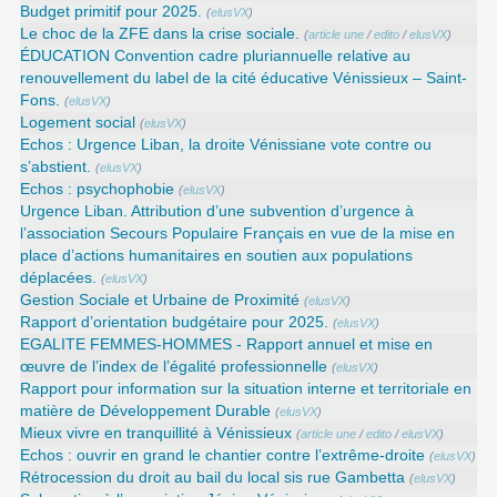
Budget primitif pour 2025.
(
elusVX
)
Le choc de la ZFE dans la crise sociale.
(
article une
/
edito
/
elusVX
)
ÉDUCATION Convention cadre pluriannuelle relative au
renouvellement du label de la cité éducative Vénissieux – Saint-
Fons.
(
elusVX
)
Logement social
(
elusVX
)
Echos : Urgence Liban, la droite Vénissiane vote contre ou
s’abstient.
(
elusVX
)
Echos : psychophobie
(
elusVX
)
Urgence Liban. Attribution d’une subvention d’urgence à
l’association Secours Populaire Français en vue de la mise en
place d’actions humanitaires en soutien aux populations
déplacées.
(
elusVX
)
Gestion Sociale et Urbaine de Proximité
(
elusVX
)
Rapport d’orientation budgétaire pour 2025.
(
elusVX
)
EGALITE FEMMES-HOMMES - Rapport annuel et mise en
œuvre de l’index de l’égalité professionnelle
(
elusVX
)
Rapport pour information sur la situation interne et territoriale en
matière de Développement Durable
(
elusVX
)
Mieux vivre en tranquillité à Vénissieux
(
article une
/
edito
/
elusVX
)
Echos : ouvrir en grand le chantier contre l’extrême-droite
(
elusVX
)
Rétrocession du droit au bail du local sis rue Gambetta
(
elusVX
)