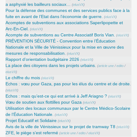
a asphyxié les bailleurs sociaux…
(
elusVX
)
Pour la défense des communes et des services publics face à la
fuite en avant de l’Etat dans l’économie de guerre.
(
elusVX
)
Acomptes de subventions aux associations Saperlipopette et
Arc-En-Ciel.
(
elusVX
)
Acompte de subventions au Centre Associatif Boris Vian.
(
elusVX
)
PRÉVENTION SÉCURITÉ - Convention entre l’Éducation
Nationale et la Ville de Vénissieux pour la mise en œuvre des
mesures de responsabilisation.
(
elusVX
)
Rapport d’orientation budgétaire 2026
(
elusVX
)
La place des citoyens dans les projets urbains.
(
article une
/
edito
/
elusVX
)
Le chiffre du mois
(
elusVX
)
Echos : vœu pour Gaza, pas pour les élus du centre et de droite.
(
elusVX
)
Echos : mais qu’est-ce qui est arrivé à Jeff Ariagno ?
(
elusVX
)
Vœu de soutien aux flottilles pour Gaza
(
elusVX
)
Utilisation des locaux communaux par le Centre Médico-Scolaire
de l’Éducation Nationale.
(
elusVX
)
Projet Educatif et Solidaire
(
elusVX
)
Avis de la ville de Vénissieux sur le projet de tramway T8
(
elusVX
)
ZFE, le piège s’est refermé
(
article une
/
edito
/
elusVX
)