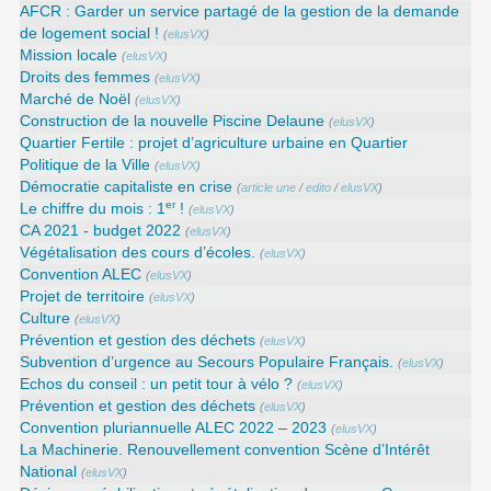
AFCR : Garder un service partagé de la gestion de la demande
de logement social !
(
elusVX
)
Mission locale
(
elusVX
)
Droits des femmes
(
elusVX
)
Marché de Noël
(
elusVX
)
Construction de la nouvelle Piscine Delaune
(
elusVX
)
Quartier Fertile : projet d’agriculture urbaine en Quartier
Politique de la Ville
(
elusVX
)
Démocratie capitaliste en crise
(
article une
/
edito
/
elusVX
)
er
Le chiffre du mois : 1
!
(
elusVX
)
CA 2021 - budget 2022
(
elusVX
)
Végétalisation des cours d’écoles.
(
elusVX
)
Convention ALEC
(
elusVX
)
Projet de territoire
(
elusVX
)
Culture
(
elusVX
)
Prévention et gestion des déchets
(
elusVX
)
Subvention d’urgence au Secours Populaire Français.
(
elusVX
)
Echos du conseil : un petit tour à vélo ?
(
elusVX
)
Prévention et gestion des déchets
(
elusVX
)
Convention pluriannuelle ALEC 2022 – 2023
(
elusVX
)
La Machinerie. Renouvellement convention Scène d’Intérêt
National
(
elusVX
)