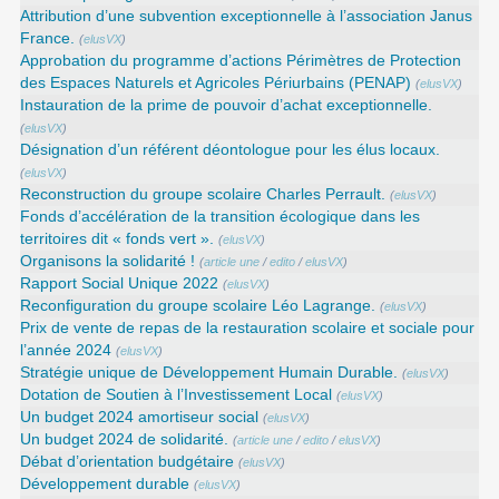
Attribution d’une subvention exceptionnelle à l’association Janus
France.
(
elusVX
)
Approbation du programme d’actions Périmètres de Protection
des Espaces Naturels et Agricoles Périurbains (PENAP)
(
elusVX
)
Instauration de la prime de pouvoir d’achat exceptionnelle.
(
elusVX
)
Désignation d’un référent déontologue pour les élus locaux.
(
elusVX
)
Reconstruction du groupe scolaire Charles Perrault.
(
elusVX
)
Fonds d’accélération de la transition écologique dans les
territoires dit « fonds vert ».
(
elusVX
)
Organisons la solidarité !
(
article une
/
edito
/
elusVX
)
Rapport Social Unique 2022
(
elusVX
)
Reconfiguration du groupe scolaire Léo Lagrange.
(
elusVX
)
Prix de vente de repas de la restauration scolaire et sociale pour
l’année 2024
(
elusVX
)
Stratégie unique de Développement Humain Durable.
(
elusVX
)
Dotation de Soutien à l’Investissement Local
(
elusVX
)
Un budget 2024 amortiseur social
(
elusVX
)
Un budget 2024 de solidarité.
(
article une
/
edito
/
elusVX
)
Débat d’orientation budgétaire
(
elusVX
)
Développement durable
(
elusVX
)