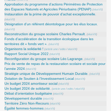
Approbation du programme d’actions Périmètres de Protection
des Espaces Naturels et Agricoles Périurbains (PENAP)
(
elusVX
)
Instauration de la prime de pouvoir d’achat exceptionnelle.
(
elusVX
)
Désignation d’un référent déontologue pour les élus locaux.
(
elusVX
)
Reconstruction du groupe scolaire Charles Perrault.
(
elusVX
)
Fonds d’accélération de la transition écologique dans les
territoires dit « fonds vert ».
(
elusVX
)
Organisons la solidarité !
(
article une
/
edito
/
elusVX
)
Rapport Social Unique 2022
(
elusVX
)
Reconfiguration du groupe scolaire Léo Lagrange.
(
elusVX
)
Prix de vente de repas de la restauration scolaire et sociale pour
l’année 2024
(
elusVX
)
Stratégie unique de Développement Humain Durable.
(
elusVX
)
Dotation de Soutien à l’Investissement Local
(
elusVX
)
Un budget 2024 amortiseur social
(
elusVX
)
Un budget 2024 de solidarité.
(
article une
/
edito
/
elusVX
)
Débat d’orientation budgétaire
(
elusVX
)
Développement durable
(
elusVX
)
Territoire Zéro Non-Recours
(
elusVX
)
Égalité femmes-hommes
(
elusVX
)