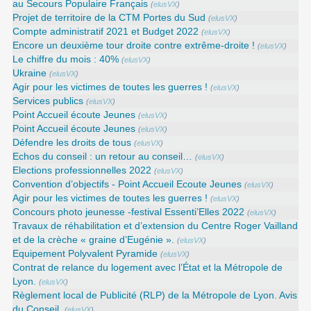
au Secours Populaire Français
(
elusVX
)
Projet de territoire de la CTM Portes du Sud
(
elusVX
)
Compte administratif 2021 et Budget 2022
(
elusVX
)
Encore un deuxième tour droite contre extrême-droite !
(
elusVX
)
Le chiffre du mois : 40%
(
elusVX
)
Ukraine
(
elusVX
)
Agir pour les victimes de toutes les guerres !
(
elusVX
)
Services publics
(
elusVX
)
Point Accueil écoute Jeunes
(
elusVX
)
Point Accueil écoute Jeunes
(
elusVX
)
Défendre les droits de tous
(
elusVX
)
Echos du conseil : un retour au conseil…
(
elusVX
)
Elections professionnelles 2022
(
elusVX
)
Convention d’objectifs - Point Accueil Ecoute Jeunes
(
elusVX
)
Agir pour les victimes de toutes les guerres !
(
elusVX
)
Concours photo jeunesse -festival Essenti’Elles 2022
(
elusVX
)
Travaux de réhabilitation et d’extension du Centre Roger Vailland
et de la crèche « graine d’Eugénie ».
(
elusVX
)
Equipement Polyvalent Pyramide
(
elusVX
)
Contrat de relance du logement avec l’État et la Métropole de
Lyon.
(
elusVX
)
Règlement local de Publicité (RLP) de la Métropole de Lyon. Avis
du Conseil.
(
elusVX
)