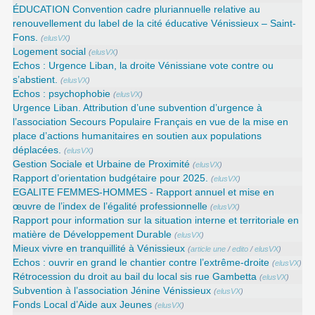
ÉDUCATION Convention cadre pluriannuelle relative au
renouvellement du label de la cité éducative Vénissieux – Saint-
Fons.
(
elusVX
)
Logement social
(
elusVX
)
Echos : Urgence Liban, la droite Vénissiane vote contre ou
s’abstient.
(
elusVX
)
Echos : psychophobie
(
elusVX
)
Urgence Liban. Attribution d’une subvention d’urgence à
l’association Secours Populaire Français en vue de la mise en
place d’actions humanitaires en soutien aux populations
déplacées.
(
elusVX
)
Gestion Sociale et Urbaine de Proximité
(
elusVX
)
Rapport d’orientation budgétaire pour 2025.
(
elusVX
)
EGALITE FEMMES-HOMMES - Rapport annuel et mise en
œuvre de l’index de l’égalité professionnelle
(
elusVX
)
Rapport pour information sur la situation interne et territoriale en
matière de Développement Durable
(
elusVX
)
Mieux vivre en tranquillité à Vénissieux
(
article une
/
edito
/
elusVX
)
Echos : ouvrir en grand le chantier contre l’extrême-droite
(
elusVX
)
Rétrocession du droit au bail du local sis rue Gambetta
(
elusVX
)
Subvention à l’association Jénine Vénissieux
(
elusVX
)
Fonds Local d’Aide aux Jeunes
(
elusVX
)