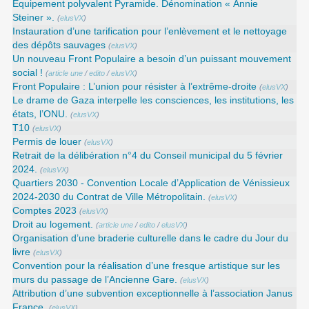
Equipement polyvalent Pyramide. Dénomination « Annie
Steiner ».
(
elusVX
)
Instauration d’une tarification pour l’enlèvement et le nettoyage
des dépôts sauvages
(
elusVX
)
Un nouveau Front Populaire a besoin d’un puissant mouvement
social !
(
article une
/
edito
/
elusVX
)
Front Populaire : L’union pour résister à l’extrême-droite
(
elusVX
)
Le drame de Gaza interpelle les consciences, les institutions, les
états, l’ONU.
(
elusVX
)
T10
(
elusVX
)
Permis de louer
(
elusVX
)
Retrait de la délibération n°4 du Conseil municipal du 5 février
2024.
(
elusVX
)
Quartiers 2030 - Convention Locale d’Application de Vénissieux
2024-2030 du Contrat de Ville Métropolitain.
(
elusVX
)
Comptes 2023
(
elusVX
)
Droit au logement.
(
article une
/
edito
/
elusVX
)
Organisation d’une braderie culturelle dans le cadre du Jour du
livre
(
elusVX
)
Convention pour la réalisation d’une fresque artistique sur les
murs du passage de l’Ancienne Gare.
(
elusVX
)
Attribution d’une subvention exceptionnelle à l’association Janus
France.
(
elusVX
)