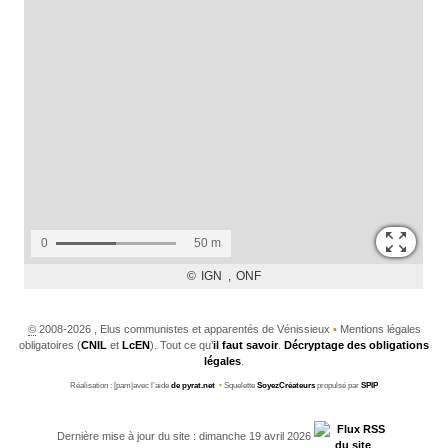
©
2008-2026 , Elus communistes et apparentés de Vénissieux
•
Mentions légales
obligatoires (
CNIL
et
LcEN
). Tout ce qu’
il faut savoir
.
Décryptage des obligations
légales
.
Réalisation : [pam|avec l’aide
de pyrat.net
•
Squelette
SoyezCréateurs
propulsé par
SPIP
Dernière mise à jour du site : dimanche 19 avril 2026