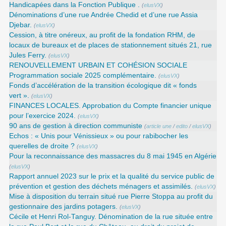
Handicapées dans la Fonction Publique .
(
elusVX
)
Dénominations d’une rue Andrée Chedid et d’une rue Assia
Djebar.
(
elusVX
)
Cession, à titre onéreux, au profit de la fondation RHM, de
locaux de bureaux et de places de stationnement situés 21, rue
Jules Ferry.
(
elusVX
)
RENOUVELLEMENT URBAIN ET COHÉSION SOCIALE
Programmation sociale 2025 complémentaire.
(
elusVX
)
Fonds d’accélération de la transition écologique dit « fonds
vert ».
(
elusVX
)
FINANCES LOCALES. Approbation du Compte financier unique
pour l’exercice 2024.
(
elusVX
)
90 ans de gestion à direction communiste
(
article une
/
edito
/
elusVX
)
Echos : « Unis pour Vénissieux » ou pour rabibocher les
querelles de droite ?
(
elusVX
)
Pour la reconnaissance des massacres du 8 mai 1945 en Algérie
(
elusVX
)
Rapport annuel 2023 sur le prix et la qualité du service public de
prévention et gestion des déchets ménagers et assimilés.
(
elusVX
)
Mise à disposition du terrain situé rue Pierre Stoppa au profit du
gestionnaire des jardins potagers.
(
elusVX
)
Cécile et Henri Rol-Tanguy. Dénomination de la rue située entre