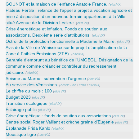
GOUNOT et la maison de l’enfance Anatole France.
(
elusVX
)
Plateau Fertile : relance de l’appel à projet à vocation agricole et
mise à disposition d’un nouveau terrain appartenant à la Ville
situé Avenue de la Division Leclerc.
(
elusVX
)
Crise énergétique et inflation. Fonds de soutien aux
associations. Deuxième série d’attributions.
(
elusVX
)
Octroi de la protection fonctionnelle à Madame le Maire.
(
elusVX
)
Avis de la Ville de Vénissieux sur le projet d’amplification de la
Zone à Faibles Émissions (ZFE).
(
elusVX
)
Garantie d’emprunt au bénéfice de l’UMGEGL. Désignation de la
commune comme créancier contrôleur du redressement
judiciaire.
(
elusVX
)
Seisme au Maroc : subvention d’urgence
(
elusVX
)
Au service des Vénissians.
(
article une
/
edito
/
elusVX
)
Le chiffre du mois : 100
(
elusVX
)
Budget 2023
(
elusVX
)
Transition écologique
(
elusVX
)
Éclairage public
(
elusVX
)
Crise énergétique : fonds de soutien aux associations
(
elusVX
)
Centre social Roger Vaillant et crèche graine d’Eugénie
(
elusVX
)
Esplanade Frida Kahlo
(
elusVX
)
Moustique tigre
(
elusVX
)