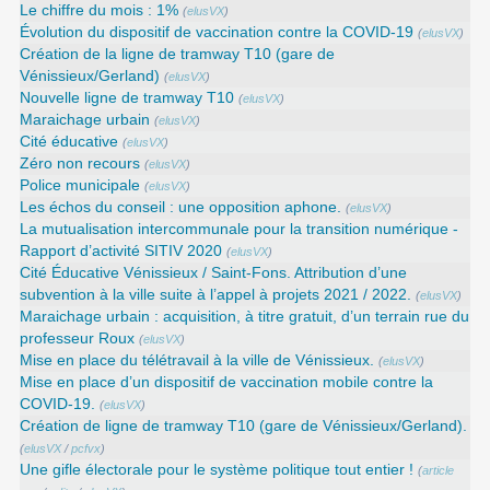
Le chiffre du mois : 1%
(
elusVX
)
Évolution du dispositif de vaccination contre la COVID-19
(
elusVX
)
Création de la ligne de tramway T10 (gare de
Vénissieux/Gerland)
(
elusVX
)
Nouvelle ligne de tramway T10
(
elusVX
)
Maraichage urbain
(
elusVX
)
Cité éducative
(
elusVX
)
Zéro non recours
(
elusVX
)
Police municipale
(
elusVX
)
Les échos du conseil : une opposition aphone.
(
elusVX
)
La mutualisation intercommunale pour la transition numérique -
Rapport d’activité SITIV 2020
(
elusVX
)
Cité Éducative Vénissieux / Saint-Fons. Attribution d’une
subvention à la ville suite à l’appel à projets 2021 / 2022.
(
elusVX
)
Maraichage urbain : acquisition, à titre gratuit, d’un terrain rue du
professeur Roux
(
elusVX
)
Mise en place du télétravail à la ville de Vénissieux.
(
elusVX
)
Mise en place d’un dispositif de vaccination mobile contre la
COVID-19.
(
elusVX
)
Création de ligne de tramway T10 (gare de Vénissieux/Gerland).
(
elusVX
/
pcfvx
)
Une gifle électorale pour le système politique tout entier !
(
article