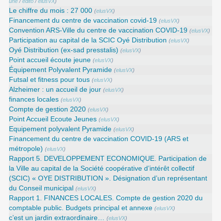
une
/
edito
/
elusVX
)
Le chiffre du mois : 27 000
(
elusVX
)
Financement du centre de vaccination covid-19
(
elusVX
)
Convention ARS‑Ville du centre de vaccination COVID‑19
(
elusVX
)
Participation au capital de la SCIC Oyé Distribution
(
elusVX
)
Oyé Distribution (ex-sad presstalis)
(
elusVX
)
Point accueil écoute jeune
(
elusVX
)
Équipement Polyvalent Pyramide
(
elusVX
)
Futsal et fitness pour tous
(
elusVX
)
Alzheimer : un accueil de jour
(
elusVX
)
finances locales
(
elusVX
)
Compte de gestion 2020
(
elusVX
)
Point Accueil Ecoute Jeunes
(
elusVX
)
Equipement polyvalent Pyramide
(
elusVX
)
Financement du centre de vaccination COVID-19 (ARS et
métropole)
(
elusVX
)
Rapport 5. DEVELOPPEMENT ECONOMIQUE. Participation de
la Ville au capital de la Société coopérative d’intérêt collectif
(SCIC) « OYE DISTRIBUTION ». Désignation d’un représentant
du Conseil municipal
(
elusVX
)
Rapport 1. FINANCES LOCALES. Compte de gestion 2020 du
comptable public. Budgets principal et annexe
(
elusVX
)
c’est un jardin extraordinaire…
(
elusVX
)