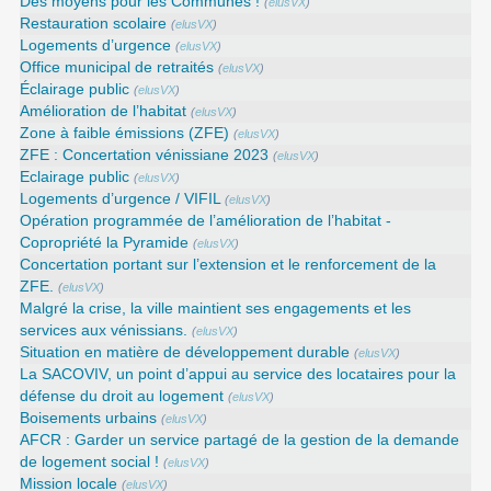
Des moyens pour les Communes !
(
elusVX
)
Restauration scolaire
(
elusVX
)
Logements d’urgence
(
elusVX
)
Office municipal de retraités
(
elusVX
)
Éclairage public
(
elusVX
)
Amélioration de l’habitat
(
elusVX
)
Zone à faible émissions (ZFE)
(
elusVX
)
ZFE : Concertation vénissiane 2023
(
elusVX
)
Eclairage public
(
elusVX
)
Logements d’urgence / VIFIL
(
elusVX
)
Opération programmée de l’amélioration de l’habitat -
Copropriété la Pyramide
(
elusVX
)
Concertation portant sur l’extension et le renforcement de la
ZFE.
(
elusVX
)
Malgré la crise, la ville maintient ses engagements et les
services aux vénissians.
(
elusVX
)
Situation en matière de développement durable
(
elusVX
)
La SACOVIV, un point d’appui au service des locataires pour la
défense du droit au logement
(
elusVX
)
Boisements urbains
(
elusVX
)
AFCR : Garder un service partagé de la gestion de la demande
de logement social !
(
elusVX
)
Mission locale
(
elusVX
)