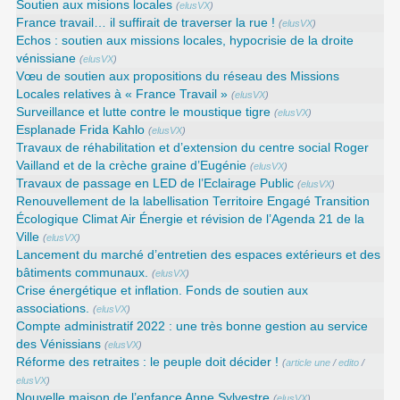
Soutien aux misions locales
(
elusVX
)
France travail… il suffirait de traverser la rue !
(
elusVX
)
Echos : soutien aux missions locales, hypocrisie de la droite
vénissiane
(
elusVX
)
Vœu de soutien aux propositions du réseau des Missions
Locales relatives à « France Travail »
(
elusVX
)
Surveillance et lutte contre le moustique tigre
(
elusVX
)
Esplanade Frida Kahlo
(
elusVX
)
Travaux de réhabilitation et d’extension du centre social Roger
Vailland et de la crèche graine d’Eugénie
(
elusVX
)
Travaux de passage en LED de l’Eclairage Public
(
elusVX
)
Renouvellement de la labellisation Territoire Engagé Transition
Écologique Climat Air Énergie et révision de l’Agenda 21 de la
Ville
(
elusVX
)
Lancement du marché d’entretien des espaces extérieurs et des
bâtiments communaux.
(
elusVX
)
Crise énergétique et inflation. Fonds de soutien aux
associations.
(
elusVX
)
Compte administratif 2022 : une très bonne gestion au service
des Vénissians
(
elusVX
)
Réforme des retraites : le peuple doit décider !
(
article une
/
edito
/
elusVX
)
Nouvelle maison de l’enfance Anne Sylvestre
(
elusVX
)