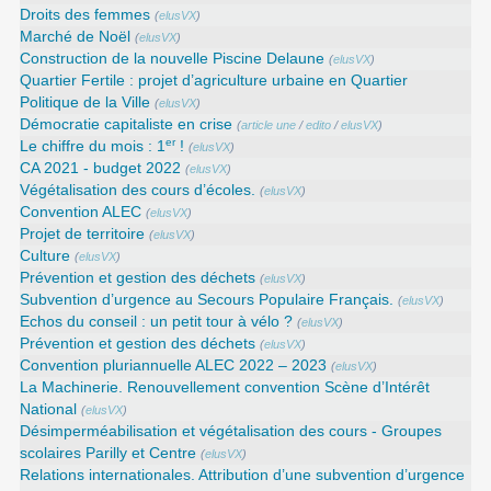
Droits des femmes
(
elusVX
)
Marché de Noël
(
elusVX
)
Construction de la nouvelle Piscine Delaune
(
elusVX
)
Quartier Fertile : projet d’agriculture urbaine en Quartier
Politique de la Ville
(
elusVX
)
Démocratie capitaliste en crise
(
article une
/
edito
/
elusVX
)
er
Le chiffre du mois : 1
!
(
elusVX
)
CA 2021 - budget 2022
(
elusVX
)
Végétalisation des cours d’écoles.
(
elusVX
)
Convention ALEC
(
elusVX
)
Projet de territoire
(
elusVX
)
Culture
(
elusVX
)
Prévention et gestion des déchets
(
elusVX
)
Subvention d’urgence au Secours Populaire Français.
(
elusVX
)
Echos du conseil : un petit tour à vélo ?
(
elusVX
)
Prévention et gestion des déchets
(
elusVX
)
Convention pluriannuelle ALEC 2022 – 2023
(
elusVX
)
La Machinerie. Renouvellement convention Scène d’Intérêt
National
(
elusVX
)
Désimperméabilisation et végétalisation des cours - Groupes
scolaires Parilly et Centre
(
elusVX
)
Relations internationales. Attribution d’une subvention d’urgence