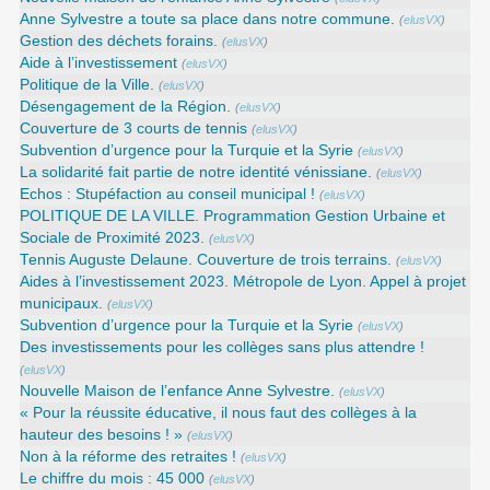
Anne Sylvestre a toute sa place dans notre commune.
(
elusVX
)
Gestion des déchets forains.
(
elusVX
)
Aide à l’investissement
(
elusVX
)
Politique de la Ville.
(
elusVX
)
Désengagement de la Région.
(
elusVX
)
Couverture de 3 courts de tennis
(
elusVX
)
Subvention d’urgence pour la Turquie et la Syrie
(
elusVX
)
La solidarité fait partie de notre identité vénissiane.
(
elusVX
)
Echos : Stupéfaction au conseil municipal !
(
elusVX
)
POLITIQUE DE LA VILLE. Programmation Gestion Urbaine et
Sociale de Proximité 2023.
(
elusVX
)
Tennis Auguste Delaune. Couverture de trois terrains.
(
elusVX
)
Aides à l’investissement 2023. Métropole de Lyon. Appel à projet
municipaux.
(
elusVX
)
Subvention d’urgence pour la Turquie et la Syrie
(
elusVX
)
Des investissements pour les collèges sans plus attendre !
(
elusVX
)
Nouvelle Maison de l’enfance Anne Sylvestre.
(
elusVX
)
« Pour la réussite éducative, il nous faut des collèges à la
hauteur des besoins ! »
(
elusVX
)
Non à la réforme des retraites !
(
elusVX
)
Le chiffre du mois : 45 000
(
elusVX
)