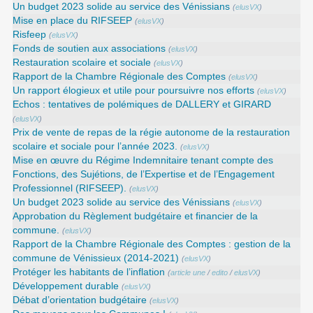
Un budget 2023 solide au service des Vénissians
(
elusVX
)
Mise en place du RIFSEEP
(
elusVX
)
Risfeep
(
elusVX
)
Fonds de soutien aux associations
(
elusVX
)
Restauration scolaire et sociale
(
elusVX
)
Rapport de la Chambre Régionale des Comptes
(
elusVX
)
Un rapport élogieux et utile pour poursuivre nos efforts
(
elusVX
)
Echos : tentatives de polémiques de DALLERY et GIRARD
(
elusVX
)
Prix de vente de repas de la régie autonome de la restauration
scolaire et sociale pour l’année 2023.
(
elusVX
)
Mise en œuvre du Régime Indemnitaire tenant compte des
Fonctions, des Sujétions, de l’Expertise et de l’Engagement
Professionnel (RIFSEEP).
(
elusVX
)
Un budget 2023 solide au service des Vénissians
(
elusVX
)
Approbation du Règlement budgétaire et financier de la
commune.
(
elusVX
)
Rapport de la Chambre Régionale des Comptes : gestion de la
commune de Vénissieux (2014-2021)
(
elusVX
)
Protéger les habitants de l’inflation
(
article une
/
edito
/
elusVX
)
Développement durable
(
elusVX
)
Débat d’orientation budgétaire
(
elusVX
)