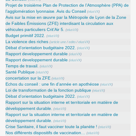
Projet de troisième Plan de Protection de l’Atmosphère (PPA) de
l’agglomération lyonnaise. Avis du Conseil
(
elusVX
)
Avis sur la mise en œuvre par la Métropole de Lyon de la Zone
de Faibles Émissions (ZFE) interdisant la circulation aux
véhicules particuliers Crit’Air 5.
(
elusVX
)
Budget primitif 2022.
(
elusVX
)
La violence des riches
(
article une
/
edito
/
elusVX
)
Débat d’orientation budgétaire 2022.
(
elusVX
)
Rapport developpement durable
(
elusVX
)
Rapport developpement durable
(
elusVX
)
Temps de travail.
(
elusVX
)
Santé Publique
(
elusVX
)
concertation sur la ZFE
(
elusVX
)
Echos du conseil : une fin d’année en apothéose
(
elusVX
)
Loi de transformation de la fonction publique
(
elusVX
)
Débat d’orientation budgétaire 2022.
(
elusVX
)
Rapport sur la situation interne et territoriale en matière de
développement durable.
(
elusVX
)
Rapport sur la situation interne et territoriale en matière de
développement durable.
(
elusVX
)
Crise Sanitaire, il faut vacciner toute la planète !
(
elusVX
)
Nos différents dispositifs de vaccination…
(
elusVX
)