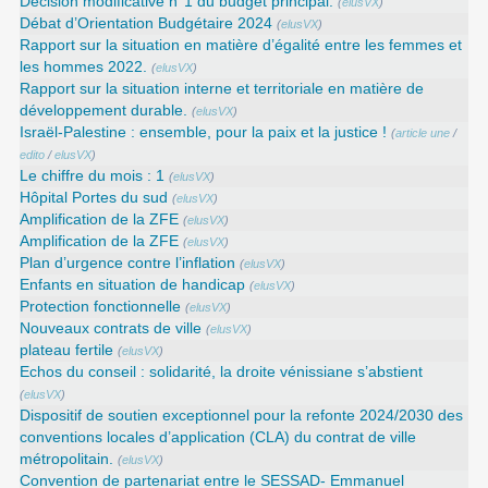
Décision modificative n°1 du budget principal.
(
elusVX
)
Débat d’Orientation Budgétaire 2024
(
elusVX
)
Rapport sur la situation en matière d’égalité entre les femmes et
les hommes 2022.
(
elusVX
)
Rapport sur la situation interne et territoriale en matière de
développement durable.
(
elusVX
)
Israël-Palestine : ensemble, pour la paix et la justice !
(
article une
/
edito
/
elusVX
)
Le chiffre du mois : 1
(
elusVX
)
Hôpital Portes du sud
(
elusVX
)
Amplification de la ZFE
(
elusVX
)
Amplification de la ZFE
(
elusVX
)
Plan d’urgence contre l’inflation
(
elusVX
)
Enfants en situation de handicap
(
elusVX
)
Protection fonctionnelle
(
elusVX
)
Nouveaux contrats de ville
(
elusVX
)
plateau fertile
(
elusVX
)
Echos du conseil : solidarité, la droite vénissiane s’abstient
(
elusVX
)
Dispositif de soutien exceptionnel pour la refonte 2024/2030 des
conventions locales d’application (CLA) du contrat de ville
métropolitain.
(
elusVX
)
Convention de partenariat entre le SESSAD- Emmanuel