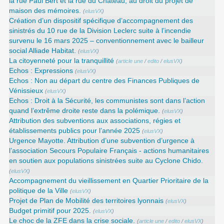
la rue Paul Bert et la rue du Château, au droit du projet de
maison des mémoires.
(
elusVX
)
Création d’un dispositif spécifique d’accompagnement des
sinistrés du 10 rue de la Division Leclerc suite à l’incendie
survenu le 16 mars 2025 – conventionnement avec le bailleur
social Alliade Habitat.
(
elusVX
)
La citoyenneté pour la tranquillité
(
article une
/
edito
/
elusVX
)
Echos : Expressions
(
elusVX
)
Echos : Non au départ du centre des Finances Publiques de
Vénissieux
(
elusVX
)
Echos : Droit à la Sécurité, les communistes sont dans l’action
quand l’extrême droite reste dans la polémique.
(
elusVX
)
Attribution des subventions aux associations, régies et
établissements publics pour l’année 2025
(
elusVX
)
Urgence Mayotte. Attribution d’une subvention d’urgence à
l’association Secours Populaire Français - actions humanitaires
en soutien aux populations sinistrées suite au Cyclone Chido.
(
elusVX
)
Accompagnement du vieillissement en Quartier Prioritaire de la
politique de la Ville
(
elusVX
)
Projet de Plan de Mobilité des territoires lyonnais
(
elusVX
)
Budget primitif pour 2025.
(
elusVX
)
Le choc de la ZFE dans la crise sociale.
(
article une
/
edito
/
elusVX
)