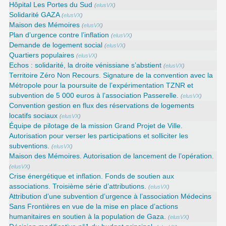
Hôpital Les Portes du Sud
(
elusVX
)
Solidarité GAZA
(
elusVX
)
Maison des Mémoires
(
elusVX
)
Plan d’urgence contre l’inflation
(
elusVX
)
Demande de logement social
(
elusVX
)
Quartiers populaires
(
elusVX
)
Echos : solidarité, la droite vénissiane s’abstient
(
elusVX
)
Territoire Zéro Non Recours. Signature de la convention avec la
Métropole pour la poursuite de l’expérimentation TZNR et
subvention de 5 000 euros à l’association Passerelle.
(
elusVX
)
Convention gestion en flux des réservations de logements
locatifs sociaux
(
elusVX
)
Équipe de pilotage de la mission Grand Projet de Ville.
Autorisation pour verser les participations et solliciter les
subventions.
(
elusVX
)
Maison des Mémoires. Autorisation de lancement de l’opération.
(
elusVX
)
Crise énergétique et inflation. Fonds de soutien aux
associations. Troisième série d’attributions.
(
elusVX
)
Attribution d’une subvention d’urgence à l’association Médecins
Sans Frontières en vue de la mise en place d’actions
humanitaires en soutien à la population de Gaza.
(
elusVX
)