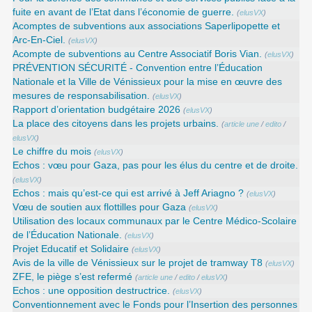
fuite en avant de l’Etat dans l’économie de guerre.
(
elusVX
)
Acomptes de subventions aux associations Saperlipopette et
Arc-En-Ciel.
(
elusVX
)
Acompte de subventions au Centre Associatif Boris Vian.
(
elusVX
)
PRÉVENTION SÉCURITÉ - Convention entre l’Éducation
Nationale et la Ville de Vénissieux pour la mise en œuvre des
mesures de responsabilisation.
(
elusVX
)
Rapport d’orientation budgétaire 2026
(
elusVX
)
La place des citoyens dans les projets urbains.
(
article une
/
edito
/
elusVX
)
Le chiffre du mois
(
elusVX
)
Echos : vœu pour Gaza, pas pour les élus du centre et de droite.
(
elusVX
)
Echos : mais qu’est-ce qui est arrivé à Jeff Ariagno ?
(
elusVX
)
Vœu de soutien aux flottilles pour Gaza
(
elusVX
)
Utilisation des locaux communaux par le Centre Médico-Scolaire
de l’Éducation Nationale.
(
elusVX
)
Projet Educatif et Solidaire
(
elusVX
)
Avis de la ville de Vénissieux sur le projet de tramway T8
(
elusVX
)
ZFE, le piège s’est refermé
(
article une
/
edito
/
elusVX
)
Echos : une opposition destructrice.
(
elusVX
)
Conventionnement avec le Fonds pour l’Insertion des personnes