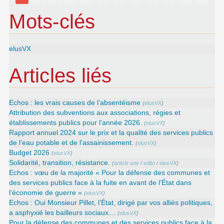
Mots-clés
elusVX
Articles liés
Echos : les vrais causes de l’absentéisme
(
elusVX
)
Attribution des subventions aux associations, régies et
établissements publics pour l’année 2026.
(
elusVX
)
Rapport annuel 2024 sur le prix et la qualité des services publics
de l’eau potable et de l’assainissement.
(
elusVX
)
Budget 2026
(
elusVX
)
Solidarité, transition, résistance.
(
article une
/
edito
/
elusVX
)
Echos : vœu de la majorité « Pour la défense des communes et
des services publics face à la fuite en avant de l’État dans
l’économie de guerre »
(
elusVX
)
Echos : Oui Monsieur Pillet, l’État, dirigé par vos alliés politiques,
a asphyxié les bailleurs sociaux…
(
elusVX
)
Pour la défense des communes et des services publics face à la