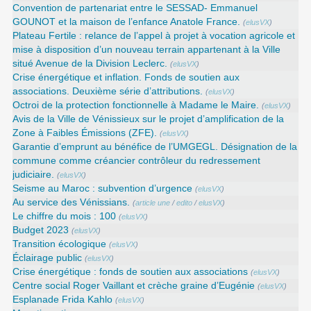
Convention de partenariat entre le SESSAD- Emmanuel
GOUNOT et la maison de l’enfance Anatole France.
(
elusVX
)
Plateau Fertile : relance de l’appel à projet à vocation agricole et
mise à disposition d’un nouveau terrain appartenant à la Ville
situé Avenue de la Division Leclerc.
(
elusVX
)
Crise énergétique et inflation. Fonds de soutien aux
associations. Deuxième série d’attributions.
(
elusVX
)
Octroi de la protection fonctionnelle à Madame le Maire.
(
elusVX
)
Avis de la Ville de Vénissieux sur le projet d’amplification de la
Zone à Faibles Émissions (ZFE).
(
elusVX
)
Garantie d’emprunt au bénéfice de l’UMGEGL. Désignation de la
commune comme créancier contrôleur du redressement
judiciaire.
(
elusVX
)
Seisme au Maroc : subvention d’urgence
(
elusVX
)
Au service des Vénissians.
(
article une
/
edito
/
elusVX
)
Le chiffre du mois : 100
(
elusVX
)
Budget 2023
(
elusVX
)
Transition écologique
(
elusVX
)
Éclairage public
(
elusVX
)
Crise énergétique : fonds de soutien aux associations
(
elusVX
)
Centre social Roger Vaillant et crèche graine d’Eugénie
(
elusVX
)
Esplanade Frida Kahlo
(
elusVX
)