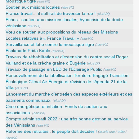
Moustique tigre
(
elusVX
)
Soutien aux misions locales
(
elusVX
)
France travail… il suffirait de traverser la rue !
(
elusVX
)
Echos : soutien aux missions locales, hypocrisie de la droite
vénissiane
(
elusVX
)
Vœu de soutien aux propositions du réseau des Missions
Locales relatives à « France Travail »
(
elusVX
)
Surveillance et lutte contre le moustique tigre
(
elusVX
)
Esplanade Frida Kahlo
(
elusVX
)
Travaux de réhabilitation et d’extension du centre social Roger
Vailland et de la crèche graine d’Eugénie
(
elusVX
)
Travaux de passage en LED de l’Eclairage Public
(
elusVX
)
Renouvellement de la labellisation Territoire Engagé Transition
Écologique Climat Air Énergie et révision de l’Agenda 21 de la
Ville
(
elusVX
)
Lancement du marché d’entretien des espaces extérieurs et des
bâtiments communaux.
(
elusVX
)
Crise énergétique et inflation. Fonds de soutien aux
associations.
(
elusVX
)
Compte administratif 2022 : une très bonne gestion au service
des Vénissians
(
elusVX
)
Réforme des retraites : le peuple doit décider !
(
article une
/
edito
/
elusVX
)