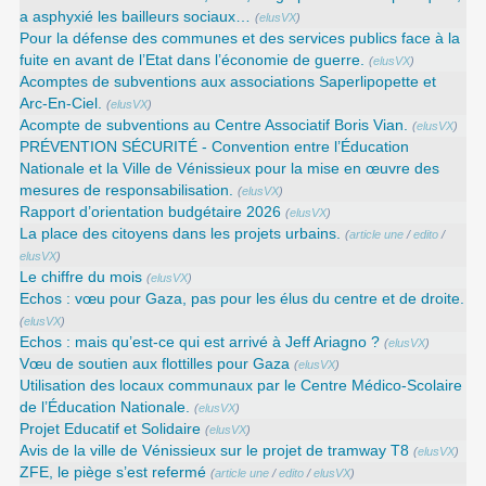
a asphyxié les bailleurs sociaux…
(
elusVX
)
Pour la défense des communes et des services publics face à la
fuite en avant de l’Etat dans l’économie de guerre.
(
elusVX
)
Acomptes de subventions aux associations Saperlipopette et
Arc-En-Ciel.
(
elusVX
)
Acompte de subventions au Centre Associatif Boris Vian.
(
elusVX
)
PRÉVENTION SÉCURITÉ - Convention entre l’Éducation
Nationale et la Ville de Vénissieux pour la mise en œuvre des
mesures de responsabilisation.
(
elusVX
)
Rapport d’orientation budgétaire 2026
(
elusVX
)
La place des citoyens dans les projets urbains.
(
article une
/
edito
/
elusVX
)
Le chiffre du mois
(
elusVX
)
Echos : vœu pour Gaza, pas pour les élus du centre et de droite.
(
elusVX
)
Echos : mais qu’est-ce qui est arrivé à Jeff Ariagno ?
(
elusVX
)
Vœu de soutien aux flottilles pour Gaza
(
elusVX
)
Utilisation des locaux communaux par le Centre Médico-Scolaire
de l’Éducation Nationale.
(
elusVX
)
Projet Educatif et Solidaire
(
elusVX
)
Avis de la ville de Vénissieux sur le projet de tramway T8
(
elusVX
)
ZFE, le piège s’est refermé
(
article une
/
edito
/
elusVX
)