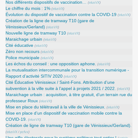
Nos différents dispositifs de vaccination…
(
elusVX
)
Le chiffre du mois : 1%
(
elusVX
)
Évolution du dispositif de vaccination contre la COVID-19
(
elusVX
)
Création de la ligne de tramway T10 (gare de
Vénissieux/Gerland)
(
elusVX
)
Nouvelle ligne de tramway T10
(
elusVX
)
Maraichage urbain
(
elusVX
)
Cité éducative
(
elusVX
)
Zéro non recours
(
elusVX
)
Police municipale
(
elusVX
)
Les échos du conseil : une opposition aphone.
(
elusVX
)
La mutualisation intercommunale pour la transition numérique -
Rapport d’activité SITIV 2020
(
elusVX
)
Cité Éducative Vénissieux / Saint-Fons. Attribution d’une
subvention à la ville suite à l’appel à projets 2021 / 2022.
(
elusVX
)
Maraichage urbain : acquisition, à titre gratuit, d’un terrain rue du
professeur Roux
(
elusVX
)
Mise en place du télétravail à la ville de Vénissieux.
(
elusVX
)
Mise en place d’un dispositif de vaccination mobile contre la
COVID-19.
(
elusVX
)
Création de ligne de tramway T10 (gare de Vénissieux/Gerland).
(
elusVX
/
pcfvx
)
Une gifle électorale pour le système politique tout entier !