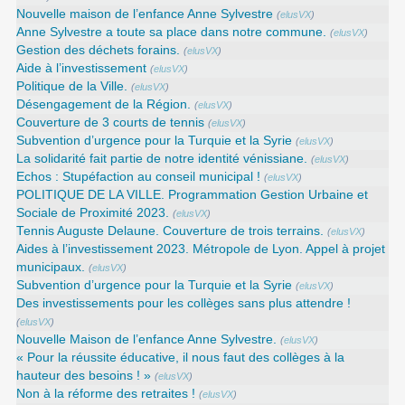
Nouvelle maison de l’enfance Anne Sylvestre
(
elusVX
)
Anne Sylvestre a toute sa place dans notre commune.
(
elusVX
)
Gestion des déchets forains.
(
elusVX
)
Aide à l’investissement
(
elusVX
)
Politique de la Ville.
(
elusVX
)
Désengagement de la Région.
(
elusVX
)
Couverture de 3 courts de tennis
(
elusVX
)
Subvention d’urgence pour la Turquie et la Syrie
(
elusVX
)
La solidarité fait partie de notre identité vénissiane.
(
elusVX
)
Echos : Stupéfaction au conseil municipal !
(
elusVX
)
POLITIQUE DE LA VILLE. Programmation Gestion Urbaine et
Sociale de Proximité 2023.
(
elusVX
)
Tennis Auguste Delaune. Couverture de trois terrains.
(
elusVX
)
Aides à l’investissement 2023. Métropole de Lyon. Appel à projet
municipaux.
(
elusVX
)
Subvention d’urgence pour la Turquie et la Syrie
(
elusVX
)
Des investissements pour les collèges sans plus attendre !
(
elusVX
)
Nouvelle Maison de l’enfance Anne Sylvestre.
(
elusVX
)
« Pour la réussite éducative, il nous faut des collèges à la
hauteur des besoins ! »
(
elusVX
)
Non à la réforme des retraites !
(
elusVX
)