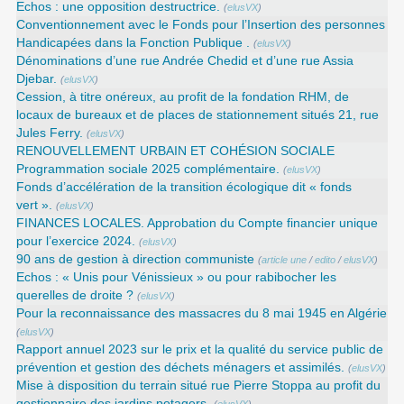
Echos : une opposition destructrice.
(
elusVX
)
Conventionnement avec le Fonds pour l’Insertion des personnes
Handicapées dans la Fonction Publique .
(
elusVX
)
Dénominations d’une rue Andrée Chedid et d’une rue Assia
Djebar.
(
elusVX
)
Cession, à titre onéreux, au profit de la fondation RHM, de
locaux de bureaux et de places de stationnement situés 21, rue
Jules Ferry.
(
elusVX
)
RENOUVELLEMENT URBAIN ET COHÉSION SOCIALE
Programmation sociale 2025 complémentaire.
(
elusVX
)
Fonds d’accélération de la transition écologique dit « fonds
vert ».
(
elusVX
)
FINANCES LOCALES. Approbation du Compte financier unique
pour l’exercice 2024.
(
elusVX
)
90 ans de gestion à direction communiste
(
article une
/
edito
/
elusVX
)
Echos : « Unis pour Vénissieux » ou pour rabibocher les
querelles de droite ?
(
elusVX
)
Pour la reconnaissance des massacres du 8 mai 1945 en Algérie
(
elusVX
)
Rapport annuel 2023 sur le prix et la qualité du service public de
prévention et gestion des déchets ménagers et assimilés.
(
elusVX
)
Mise à disposition du terrain situé rue Pierre Stoppa au profit du
gestionnaire des jardins potagers.