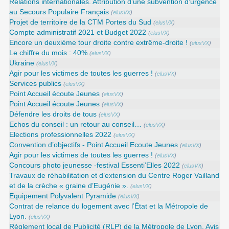
Relations internationales. Attribution d’une subvention d’urgence
au Secours Populaire Français
(
elusVX
)
Projet de territoire de la CTM Portes du Sud
(
elusVX
)
Compte administratif 2021 et Budget 2022
(
elusVX
)
Encore un deuxième tour droite contre extrême-droite !
(
elusVX
)
Le chiffre du mois : 40%
(
elusVX
)
Ukraine
(
elusVX
)
Agir pour les victimes de toutes les guerres !
(
elusVX
)
Services publics
(
elusVX
)
Point Accueil écoute Jeunes
(
elusVX
)
Point Accueil écoute Jeunes
(
elusVX
)
Défendre les droits de tous
(
elusVX
)
Echos du conseil : un retour au conseil…
(
elusVX
)
Elections professionnelles 2022
(
elusVX
)
Convention d’objectifs - Point Accueil Ecoute Jeunes
(
elusVX
)
Agir pour les victimes de toutes les guerres !
(
elusVX
)
Concours photo jeunesse -festival Essenti’Elles 2022
(
elusVX
)
Travaux de réhabilitation et d’extension du Centre Roger Vailland
et de la crèche « graine d’Eugénie ».
(
elusVX
)
Equipement Polyvalent Pyramide
(
elusVX
)
Contrat de relance du logement avec l’État et la Métropole de
Lyon.
(
elusVX
)
Règlement local de Publicité (RLP) de la Métropole de Lyon. Avis