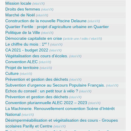
Mission locale
(
elusVX
)
Droits des femmes
(
elusVX
)
Marché de Noël
(
elusVX
)
Construction de la nouvelle Piscine Delaune
(
elusVX
)
Quartier Fertile : projet d’agriculture urbaine en Quartier
Politique de la Ville
(
elusVX
)
Démocratie capitaliste en crise
(
article une
/
edito
/
elusVX
)
er
Le chiffre du mois : 1
!
(
elusVX
)
CA 2021 - budget 2022
(
elusVX
)
Végétalisation des cours d’écoles.
(
elusVX
)
Convention ALEC
(
elusVX
)
Projet de territoire
(
elusVX
)
Culture
(
elusVX
)
Prévention et gestion des déchets
(
elusVX
)
Subvention d’urgence au Secours Populaire Français.
(
elusVX
)
Echos du conseil : un petit tour à vélo ?
(
elusVX
)
Prévention et gestion des déchets
(
elusVX
)
Convention pluriannuelle ALEC 2022 – 2023
(
elusVX
)
La Machinerie. Renouvellement convention Scène d’Intérêt
National
(
elusVX
)
Désimperméabilisation et végétalisation des cours - Groupes
scolaires Parilly et Centre
(
elusVX
)