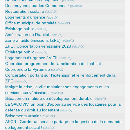
(
elusVX
)
Des moyens pour les Communes !
(
elusVX
)
Restauration scolaire
(
elusVX
)
Logements d’urgence
(
elusVX
)
Office municipal de retraités
(
elusVX
)
Éclairage public
(
elusVX
)
Amélioration de l’habitat
(
elusVX
)
Zone à faible émissions (ZFE)
(
elusVX
)
ZFE : Concertation vénissiane 2023
(
elusVX
)
Eclairage public
(
elusVX
)
Logements d’urgence / VIFIL
(
elusVX
)
Opération programmée de l’amélioration de l’habitat -
Copropriété la Pyramide
(
elusVX
)
Concertation portant sur l’extension et le renforcement de la
ZFE.
(
elusVX
)
Malgré la crise, la ville maintient ses engagements et les
services aux vénissians.
(
elusVX
)
Situation en matière de développement durable
(
elusVX
)
La SACOVIV, un point d’appui au service des locataires pour la
défense du droit au logement
(
elusVX
)
Boisements urbains
(
elusVX
)
AFCR : Garder un service partagé de la gestion de la demande
de logement social !
(
elusVX
)