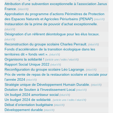
Attribution d’une subvention exceptionnelle à l’association Janus
France.
(
elusVX
)
Approbation du programme d’actions Périmètres de Protection
des Espaces Naturels et Agricoles Périurbains (PENAP)
(
elusVX
)
Instauration de la prime de pouvoir d’achat exceptionnelle.
(
elusVX
)
Désignation d’un référent déontologue pour les élus locaux.
(
elusVX
)
Reconstruction du groupe scolaire Charles Perrault.
(
elusVX
)
Fonds d’accélération de la transition écologique dans les
territoires dit « fonds vert ».
(
elusVX
)
Organisons la solidarité !
(
article une
/
edito
/
elusVX
)
Rapport Social Unique 2022
(
elusVX
)
Reconfiguration du groupe scolaire Léo Lagrange.
(
elusVX
)
Prix de vente de repas de la restauration scolaire et sociale pour
l’année 2024
(
elusVX
)
Stratégie unique de Développement Humain Durable.
(
elusVX
)
Dotation de Soutien à l’Investissement Local
(
elusVX
)
Un budget 2024 amortiseur social
(
elusVX
)
Un budget 2024 de solidarité.
(
article une
/
edito
/
elusVX
)
Débat d’orientation budgétaire
(
elusVX
)
Développement durable
(
elusVX
)