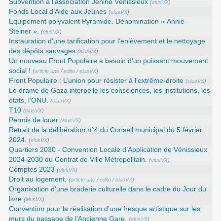
Subvention à l’association Jénine Vénissieux
(
elusVX
)
Fonds Local d’Aide aux Jeunes
(
elusVX
)
Equipement polyvalent Pyramide. Dénomination « Annie
Steiner ».
(
elusVX
)
Instauration d’une tarification pour l’enlèvement et le nettoyage
des dépôts sauvages
(
elusVX
)
Un nouveau Front Populaire a besoin d’un puissant mouvement
social !
(
article une
/
edito
/
elusVX
)
Front Populaire : L’union pour résister à l’extrême-droite
(
elusVX
)
Le drame de Gaza interpelle les consciences, les institutions, les
états, l’ONU.
(
elusVX
)
T10
(
elusVX
)
Permis de louer
(
elusVX
)
Retrait de la délibération n°4 du Conseil municipal du 5 février
2024.
(
elusVX
)
Quartiers 2030 - Convention Locale d’Application de Vénissieux
2024-2030 du Contrat de Ville Métropolitain.
(
elusVX
)
Comptes 2023
(
elusVX
)
Droit au logement.
(
article une
/
edito
/
elusVX
)
Organisation d’une braderie culturelle dans le cadre du Jour du
livre
(
elusVX
)
Convention pour la réalisation d’une fresque artistique sur les
murs du passage de l’Ancienne Gare.
(
elusVX
)