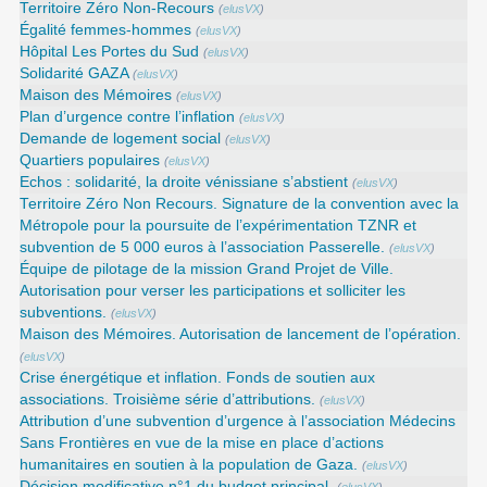
Territoire Zéro Non-Recours
(
elusVX
)
Égalité femmes-hommes
(
elusVX
)
Hôpital Les Portes du Sud
(
elusVX
)
Solidarité GAZA
(
elusVX
)
Maison des Mémoires
(
elusVX
)
Plan d’urgence contre l’inflation
(
elusVX
)
Demande de logement social
(
elusVX
)
Quartiers populaires
(
elusVX
)
Echos : solidarité, la droite vénissiane s’abstient
(
elusVX
)
Territoire Zéro Non Recours. Signature de la convention avec la
Métropole pour la poursuite de l’expérimentation TZNR et
subvention de 5 000 euros à l’association Passerelle.
(
elusVX
)
Équipe de pilotage de la mission Grand Projet de Ville.
Autorisation pour verser les participations et solliciter les
subventions.
(
elusVX
)
Maison des Mémoires. Autorisation de lancement de l’opération.
(
elusVX
)
Crise énergétique et inflation. Fonds de soutien aux
associations. Troisième série d’attributions.
(
elusVX
)
Attribution d’une subvention d’urgence à l’association Médecins
Sans Frontières en vue de la mise en place d’actions
humanitaires en soutien à la population de Gaza.
(
elusVX
)
Décision modificative n°1 du budget principal.