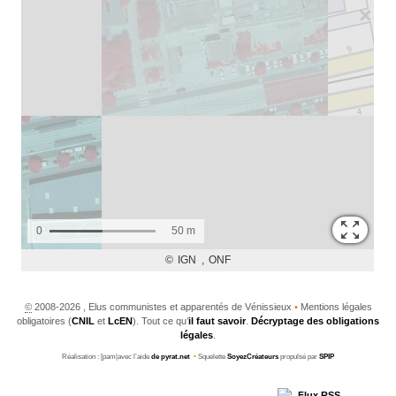
©
2008-2026 , Elus communistes et apparentés de Vénissieux
•
Mentions légales
obligatoires (
CNIL
et
LcEN
). Tout ce qu’
il faut savoir
.
Décryptage des obligations
légales
.
Réalisation : [pam|avec l’aide
de pyrat.net
•
Squelette
SoyezCréateurs
propulsé par
SPIP