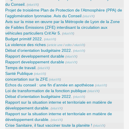
du Conseil.
(
elusVX
)
Projet de troisième Plan de Protection de l’Atmosphère (PPA) de
l’agglomération lyonnaise. Avis du Conseil
(
elusVX
)
Avis sur la mise en œuvre par la Métropole de Lyon de la Zone
de Faibles Émissions (ZFE) interdisant la circulation aux
véhicules particuliers Crit’Air 5.
(
elusVX
)
Budget primitif 2022.
(
elusVX
)
La violence des riches
(
article une
/
edito
/
elusVX
)
Débat d’orientation budgétaire 2022.
(
elusVX
)
Rapport developpement durable
(
elusVX
)
Rapport developpement durable
(
elusVX
)
Temps de travail.
(
elusVX
)
Santé Publique
(
elusVX
)
concertation sur la ZFE
(
elusVX
)
Echos du conseil : une fin d’année en apothéose
(
elusVX
)
Loi de transformation de la fonction publique
(
elusVX
)
Débat d’orientation budgétaire 2022.
(
elusVX
)
Rapport sur la situation interne et territoriale en matière de
développement durable.
(
elusVX
)
Rapport sur la situation interne et territoriale en matière de
développement durable.
(
elusVX
)
Crise Sanitaire, il faut vacciner toute la planète !
(
elusVX
)