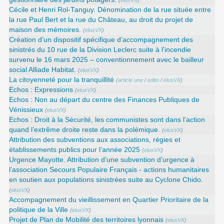
(
elusVX
)
Cécile et Henri Rol-Tanguy. Dénomination de la rue située entre
la rue Paul Bert et la rue du Château, au droit du projet de
maison des mémoires.
(
elusVX
)
Création d’un dispositif spécifique d’accompagnement des
sinistrés du 10 rue de la Division Leclerc suite à l’incendie
survenu le 16 mars 2025 – conventionnement avec le bailleur
social Alliade Habitat.
(
elusVX
)
La citoyenneté pour la tranquillité
(
article une
/
edito
/
elusVX
)
Echos : Expressions
(
elusVX
)
Echos : Non au départ du centre des Finances Publiques de
Vénissieux
(
elusVX
)
Echos : Droit à la Sécurité, les communistes sont dans l’action
quand l’extrême droite reste dans la polémique.
(
elusVX
)
Attribution des subventions aux associations, régies et
établissements publics pour l’année 2025
(
elusVX
)
Urgence Mayotte. Attribution d’une subvention d’urgence à
l’association Secours Populaire Français - actions humanitaires
en soutien aux populations sinistrées suite au Cyclone Chido.
(
elusVX
)
Accompagnement du vieillissement en Quartier Prioritaire de la
politique de la Ville
(
elusVX
)
Projet de Plan de Mobilité des territoires lyonnais
(
elusVX
)