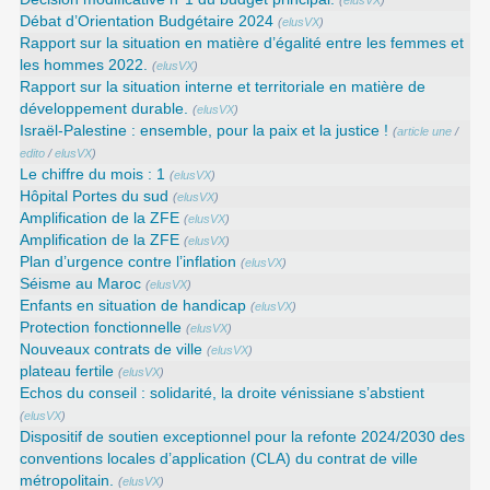
(
elusVX
)
Débat d’Orientation Budgétaire 2024
(
elusVX
)
Rapport sur la situation en matière d’égalité entre les femmes et
les hommes 2022.
(
elusVX
)
Rapport sur la situation interne et territoriale en matière de
développement durable.
(
elusVX
)
Israël-Palestine : ensemble, pour la paix et la justice !
(
article une
/
edito
/
elusVX
)
Le chiffre du mois : 1
(
elusVX
)
Hôpital Portes du sud
(
elusVX
)
Amplification de la ZFE
(
elusVX
)
Amplification de la ZFE
(
elusVX
)
Plan d’urgence contre l’inflation
(
elusVX
)
Séisme au Maroc
(
elusVX
)
Enfants en situation de handicap
(
elusVX
)
Protection fonctionnelle
(
elusVX
)
Nouveaux contrats de ville
(
elusVX
)
plateau fertile
(
elusVX
)
Echos du conseil : solidarité, la droite vénissiane s’abstient
(
elusVX
)
Dispositif de soutien exceptionnel pour la refonte 2024/2030 des
conventions locales d’application (CLA) du contrat de ville
métropolitain.
(
elusVX
)