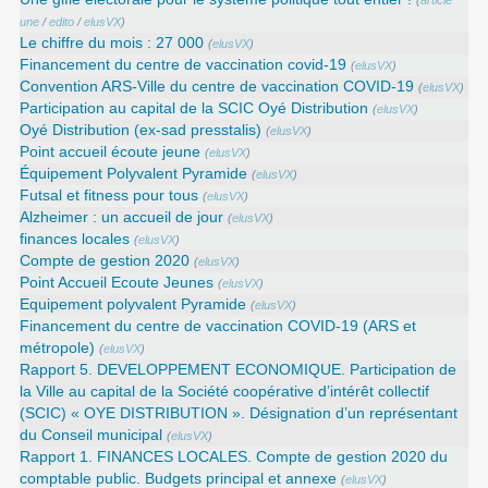
(
article
une
/
edito
/
elusVX
)
Le chiffre du mois : 27 000
(
elusVX
)
Financement du centre de vaccination covid-19
(
elusVX
)
Convention ARS‑Ville du centre de vaccination COVID‑19
(
elusVX
)
Participation au capital de la SCIC Oyé Distribution
(
elusVX
)
Oyé Distribution (ex-sad presstalis)
(
elusVX
)
Point accueil écoute jeune
(
elusVX
)
Équipement Polyvalent Pyramide
(
elusVX
)
Futsal et fitness pour tous
(
elusVX
)
Alzheimer : un accueil de jour
(
elusVX
)
finances locales
(
elusVX
)
Compte de gestion 2020
(
elusVX
)
Point Accueil Ecoute Jeunes
(
elusVX
)
Equipement polyvalent Pyramide
(
elusVX
)
Financement du centre de vaccination COVID-19 (ARS et
métropole)
(
elusVX
)
Rapport 5. DEVELOPPEMENT ECONOMIQUE. Participation de
la Ville au capital de la Société coopérative d’intérêt collectif
(SCIC) « OYE DISTRIBUTION ». Désignation d’un représentant
du Conseil municipal
(
elusVX
)
Rapport 1. FINANCES LOCALES. Compte de gestion 2020 du
comptable public. Budgets principal et annexe
(
elusVX
)