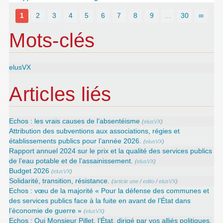
1
2
3
4
5
6
7
8
9
…
30
∞
Mots-clés
elusVX
Articles liés
Echos : les vrais causes de l’absentéisme
(
elusVX
)
Attribution des subventions aux associations, régies et
établissements publics pour l’année 2026.
(
elusVX
)
Rapport annuel 2024 sur le prix et la qualité des services publics
de l’eau potable et de l’assainissement.
(
elusVX
)
Budget 2026
(
elusVX
)
Solidarité, transition, résistance.
(
article une
/
edito
/
elusVX
)
Echos : vœu de la majorité « Pour la défense des communes et
des services publics face à la fuite en avant de l’État dans
l’économie de guerre »
(
elusVX
)
Echos : Oui Monsieur Pillet, l’État, dirigé par vos alliés politiques,