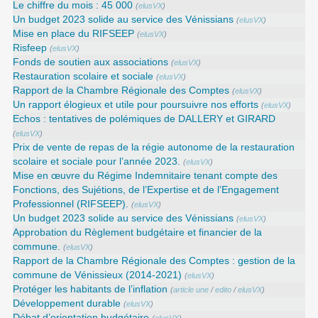
Le chiffre du mois : 45 000
(
elusVX
)
Un budget 2023 solide au service des Vénissians
(
elusVX
)
Mise en place du RIFSEEP
(
elusVX
)
Risfeep
(
elusVX
)
Fonds de soutien aux associations
(
elusVX
)
Restauration scolaire et sociale
(
elusVX
)
Rapport de la Chambre Régionale des Comptes
(
elusVX
)
Un rapport élogieux et utile pour poursuivre nos efforts
(
elusVX
)
Echos : tentatives de polémiques de DALLERY et GIRARD
(
elusVX
)
Prix de vente de repas de la régie autonome de la restauration
scolaire et sociale pour l’année 2023.
(
elusVX
)
Mise en œuvre du Régime Indemnitaire tenant compte des
Fonctions, des Sujétions, de l’Expertise et de l’Engagement
Professionnel (RIFSEEP).
(
elusVX
)
Un budget 2023 solide au service des Vénissians
(
elusVX
)
Approbation du Règlement budgétaire et financier de la
commune.
(
elusVX
)
Rapport de la Chambre Régionale des Comptes : gestion de la
commune de Vénissieux (2014-2021)
(
elusVX
)
Protéger les habitants de l’inflation
(
article une
/
edito
/
elusVX
)
Développement durable
(
elusVX
)
Débat d’orientation budgétaire