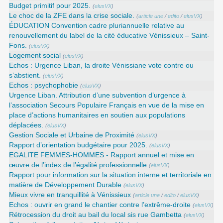
Budget primitif pour 2025.
(
elusVX
)
Le choc de la ZFE dans la crise sociale.
(
article une
/
edito
/
elusVX
)
ÉDUCATION Convention cadre pluriannuelle relative au
renouvellement du label de la cité éducative Vénissieux – Saint-
Fons.
(
elusVX
)
Logement social
(
elusVX
)
Echos : Urgence Liban, la droite Vénissiane vote contre ou
s’abstient.
(
elusVX
)
Echos : psychophobie
(
elusVX
)
Urgence Liban. Attribution d’une subvention d’urgence à
l’association Secours Populaire Français en vue de la mise en
place d’actions humanitaires en soutien aux populations
déplacées.
(
elusVX
)
Gestion Sociale et Urbaine de Proximité
(
elusVX
)
Rapport d’orientation budgétaire pour 2025.
(
elusVX
)
EGALITE FEMMES-HOMMES - Rapport annuel et mise en
œuvre de l’index de l’égalité professionnelle
(
elusVX
)
Rapport pour information sur la situation interne et territoriale en
matière de Développement Durable
(
elusVX
)
Mieux vivre en tranquillité à Vénissieux
(
article une
/
edito
/
elusVX
)
Echos : ouvrir en grand le chantier contre l’extrême-droite
(
elusVX
)
Rétrocession du droit au bail du local sis rue Gambetta
(
elusVX
)