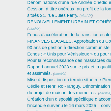
Dénominations d’une rue Andrée Chedid et
Cession, à titre onéreux, au profit de la 
situés 21, rue Jules Ferry.
(
elusVX
)
RENOUVELLEMENT URBAIN ET COHÉSION 
(
elusVX
)
Fonds d’accélération de la transition écolo
FINANCES LOCALES. Approbation du Compt
90 ans de gestion à direction communiste
Echos : « Unis pour Vénissieux » ou pour r
Pour la reconnaissance des massacres du
Rapport annuel 2023 sur le prix et la qual
et assimilés.
(
elusVX
)
Mise à disposition du terrain situé rue Pie
Cécile et Henri Rol-Tanguy. Dénomination d
du projet de maison des mémoires.
(
elusVX
Création d’un dispositif spécifique d’acco
l’incendie survenu le 16 mars 2025 – conve