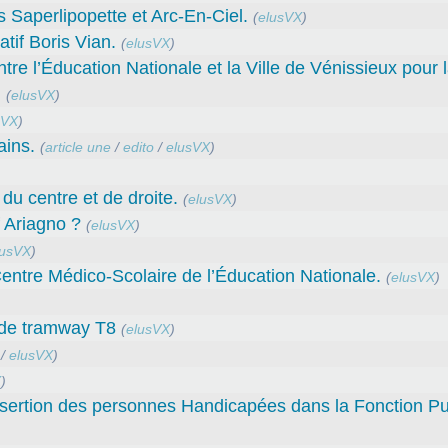
Saperlipopette et Arc-En-Ciel.
(
elusVX
)
tif Boris Vian.
(
elusVX
)
l’Éducation Nationale et la Ville de Vénissieux pour 
.
(
elusVX
)
sVX
)
ains.
(
article une
/
edito
/
elusVX
)
du centre et de droite.
(
elusVX
)
f Ariagno ?
(
elusVX
)
lusVX
)
entre Médico-Scolaire de l’Éducation Nationale.
(
elusVX
)
t de tramway T8
(
elusVX
)
/
elusVX
)
X
)
sertion des personnes Handicapées dans la Fonction Pu