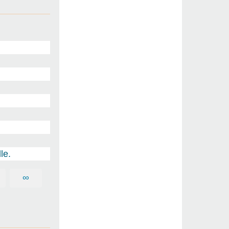
le.
∞