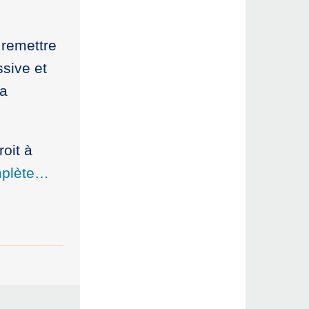
 remettre
ssive et
la
roit à
omplète…