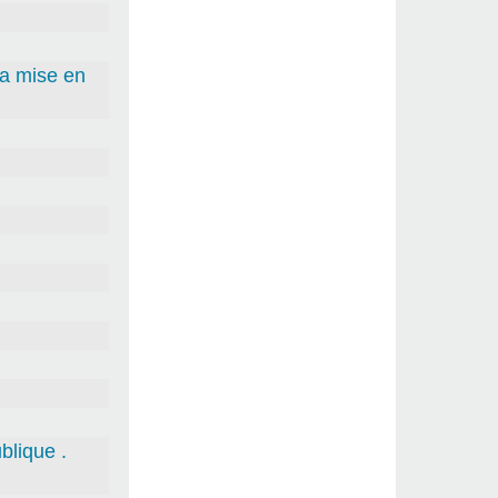
la mise en
blique .