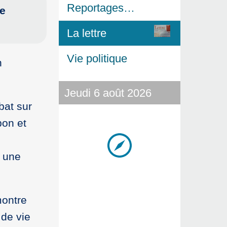
Reportages…
de
La lettre
Vie politique
n
Jeudi 6 août 2026
bat sur
bon et
à une
montre
 de vie