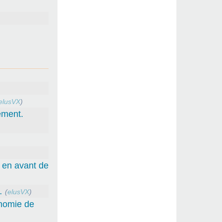
elusVX
)
ement.
e en avant de
…
(
elusVX
)
onomie de