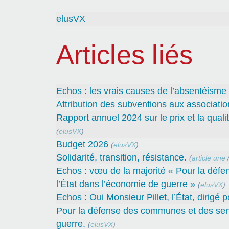
elusVX
Articles liés
Echos : les vrais causes de l’absentéisme
Attribution des subventions aux associatio
Rapport annuel 2024 sur le prix et la quali
(
elusVX
)
Budget 2026
(
elusVX
)
Solidarité, transition, résistance.
(
article une
Echos : vœu de la majorité « Pour la défe
l’État dans l’économie de guerre »
(
elusVX
)
Echos : Oui Monsieur Pillet, l’État, dirigé 
Pour la défense des communes et des servi
guerre.
(
elusVX
)