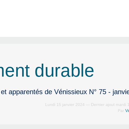
ent durable
 et apparentés de Vénissieux N° 75 - janvi
Lundi 15 janvier 2024 — Dernier ajout mardi 
Par
V