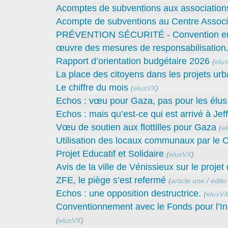
Acomptes de subventions aux associations 
Acompte de subventions au Centre Associa
PRÉVENTION SÉCURITÉ - Convention entre 
œuvre des mesures de responsabilisation
Rapport d’orientation budgétaire 2026
(
elu
La place des citoyens dans les projets urb
Le chiffre du mois
(
elusVX
)
Echos : vœu pour Gaza, pas pour les élus 
Echos : mais qu’est-ce qui est arrivé à Jef
Vœu de soutien aux flottilles pour Gaza
(
e
Utilisation des locaux communaux par le C
Projet Educatif et Solidaire
(
elusVX
)
Avis de la ville de Vénissieux sur le proje
ZFE, le piège s’est refermé
(
article une
/
edito
Echos : une opposition destructrice.
(
elusV
Conventionnement avec le Fonds pour l’In
(
elusVX
)