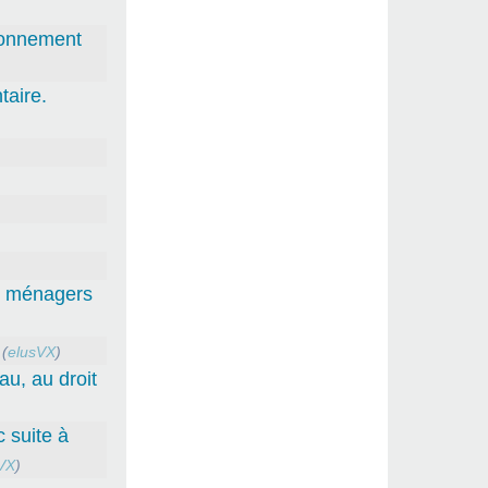
tionnement
aire.
ts ménagers
(
elusVX
)
au, au droit
 suite à
VX
)