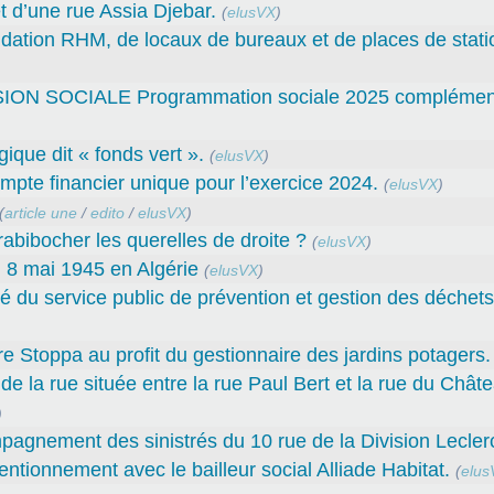
 d’une rue Assia Djebar.
(
elusVX
)
fondation RHM, de locaux de bureaux et de places de sta
SOCIALE Programmation sociale 2025 complément
gique dit « fonds vert ».
(
elusVX
)
e financier unique pour l’exercice 2024.
(
elusVX
)
(
article une
/
edito
/
elusVX
)
abibocher les querelles de droite ?
(
elusVX
)
 8 mai 1945 en Algérie
(
elusVX
)
ité du service public de prévention et gestion des déche
rre Stoppa au profit du gestionnaire des jardins potagers.
e la rue située entre la rue Paul Bert et la rue du Châte
)
mpagnement des sinistrés du 10 rue de la Division Leclerc
ntionnement avec le bailleur social Alliade Habitat.
(
elus