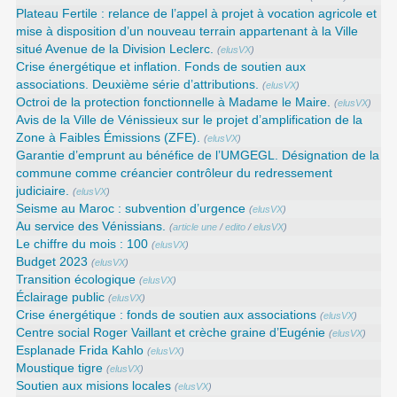
Plateau Fertile : relance de l’appel à projet à vocation agricole et
mise à disposition d’un nouveau terrain appartenant à la Ville
situé Avenue de la Division Leclerc.
(
elusVX
)
Crise énergétique et inflation. Fonds de soutien aux
associations. Deuxième série d’attributions.
(
elusVX
)
Octroi de la protection fonctionnelle à Madame le Maire.
(
elusVX
)
Avis de la Ville de Vénissieux sur le projet d’amplification de la
Zone à Faibles Émissions (ZFE).
(
elusVX
)
Garantie d’emprunt au bénéfice de l’UMGEGL. Désignation de la
commune comme créancier contrôleur du redressement
judiciaire.
(
elusVX
)
Seisme au Maroc : subvention d’urgence
(
elusVX
)
Au service des Vénissians.
(
article une
/
edito
/
elusVX
)
Le chiffre du mois : 100
(
elusVX
)
Budget 2023
(
elusVX
)
Transition écologique
(
elusVX
)
Éclairage public
(
elusVX
)
Crise énergétique : fonds de soutien aux associations
(
elusVX
)
Centre social Roger Vaillant et crèche graine d’Eugénie
(
elusVX
)
Esplanade Frida Kahlo
(
elusVX
)
Moustique tigre
(
elusVX
)
Soutien aux misions locales
(
elusVX
)