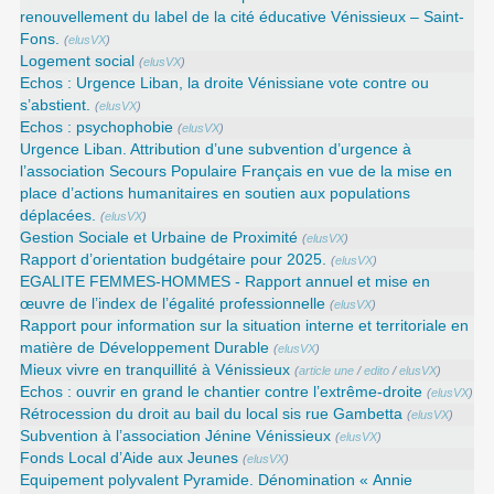
renouvellement du label de la cité éducative Vénissieux – Saint-
Fons.
(
elusVX
)
Logement social
(
elusVX
)
Echos : Urgence Liban, la droite Vénissiane vote contre ou
s’abstient.
(
elusVX
)
Echos : psychophobie
(
elusVX
)
Urgence Liban. Attribution d’une subvention d’urgence à
l’association Secours Populaire Français en vue de la mise en
place d’actions humanitaires en soutien aux populations
déplacées.
(
elusVX
)
Gestion Sociale et Urbaine de Proximité
(
elusVX
)
Rapport d’orientation budgétaire pour 2025.
(
elusVX
)
EGALITE FEMMES-HOMMES - Rapport annuel et mise en
œuvre de l’index de l’égalité professionnelle
(
elusVX
)
Rapport pour information sur la situation interne et territoriale en
matière de Développement Durable
(
elusVX
)
Mieux vivre en tranquillité à Vénissieux
(
article une
/
edito
/
elusVX
)
Echos : ouvrir en grand le chantier contre l’extrême-droite
(
elusVX
)
Rétrocession du droit au bail du local sis rue Gambetta
(
elusVX
)
Subvention à l’association Jénine Vénissieux
(
elusVX
)
Fonds Local d’Aide aux Jeunes
(
elusVX
)
Equipement polyvalent Pyramide. Dénomination « Annie