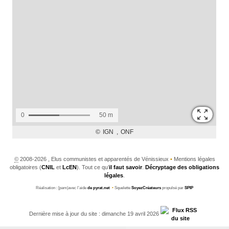
©
2008-2026 , Elus communistes et apparentés de Vénissieux
•
Mentions légales
obligatoires (
CNIL
et
LcEN
). Tout ce qu’
il faut savoir
.
Décryptage des obligations
légales
.
Réalisation : [pam|avec l’aide
de pyrat.net
•
Squelette
SoyezCréateurs
propulsé par
SPIP
Dernière mise à jour du site : dimanche 19 avril 2026