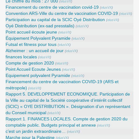
Le chiffre du mois : 27 000
(
elusVX
)
Financement du centre de vaccination covid-19
(
elusVX
)
Convention ARS‑Ville du centre de vaccination COVID‑19
(
elusVX
)
Participation au capital de la SCIC Oyé Distribution
(
elusVX
)
Oyé Distribution (ex-sad presstalis)
(
elusVX
)
Point accueil écoute jeune
(
elusVX
)
Équipement Polyvalent Pyramide
(
elusVX
)
Futsal et fitness pour tous
(
elusVX
)
Alzheimer : un accueil de jour
(
elusVX
)
finances locales
(
elusVX
)
Compte de gestion 2020
(
elusVX
)
Point Accueil Ecoute Jeunes
(
elusVX
)
Equipement polyvalent Pyramide
(
elusVX
)
Financement du centre de vaccination COVID-19 (ARS et
métropole)
(
elusVX
)
Rapport 5. DEVELOPPEMENT ECONOMIQUE. Participation de
la Ville au capital de la Société coopérative d’intérêt collectif
(SCIC) « OYE DISTRIBUTION ». Désignation d’un représentant
du Conseil municipal
(
elusVX
)
Rapport 1. FINANCES LOCALES. Compte de gestion 2020 du
comptable public. Budgets principal et annexe
(
elusVX
)
c’est un jardin extraordinaire…
(
elusVX
)
Marche pour la Palestine
(
elusVX
)