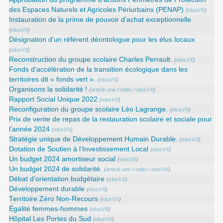
des Espaces Naturels et Agricoles Périurbains (PENAP)
(
elusVX
)
Instauration de la prime de pouvoir d’achat exceptionnelle.
(
elusVX
)
Désignation d’un référent déontologue pour les élus locaux.
(
elusVX
)
Reconstruction du groupe scolaire Charles Perrault.
(
elusVX
)
Fonds d’accélération de la transition écologique dans les
territoires dit « fonds vert ».
(
elusVX
)
Organisons la solidarité !
(
article une
/
edito
/
elusVX
)
Rapport Social Unique 2022
(
elusVX
)
Reconfiguration du groupe scolaire Léo Lagrange.
(
elusVX
)
Prix de vente de repas de la restauration scolaire et sociale pour
l’année 2024
(
elusVX
)
Stratégie unique de Développement Humain Durable.
(
elusVX
)
Dotation de Soutien à l’Investissement Local
(
elusVX
)
Un budget 2024 amortiseur social
(
elusVX
)
Un budget 2024 de solidarité.
(
article une
/
edito
/
elusVX
)
Débat d’orientation budgétaire
(
elusVX
)
Développement durable
(
elusVX
)
Territoire Zéro Non-Recours
(
elusVX
)
Égalité femmes-hommes
(
elusVX
)
Hôpital Les Portes du Sud
(
elusVX
)