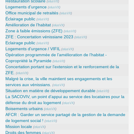
Restauration scolaire
(
elusVX
)
Logements d’urgence
(
elusVX
)
Office municipal de retraités
(
elusVX
)
Éclairage public
(
elusVX
)
Amélioration de l’habitat
(
elusVX
)
Zone à faible émissions (ZFE)
(
elusVX
)
ZFE : Concertation vénissiane 2023
(
elusVX
)
Eclairage public
(
elusVX
)
Logements d’urgence / VIFIL
(
elusVX
)
Opération programmée de l’amélioration de l’habitat -
Copropriété la Pyramide
(
elusVX
)
Concertation portant sur l’extension et le renforcement de la
ZFE.
(
elusVX
)
Malgré la crise, la ville maintient ses engagements et les
services aux vénissians.
(
elusVX
)
Situation en matière de développement durable
(
elusVX
)
La SACOVIV, un point d’appui au service des locataires pour la
défense du droit au logement
(
elusVX
)
Boisements urbains
(
elusVX
)
AFCR : Garder un service partagé de la gestion de la demande
de logement social !
(
elusVX
)
Mission locale
(
elusVX
)
Droits des femmes
(
elusVX
)