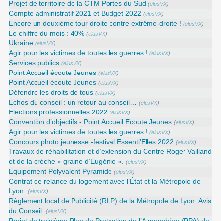
Projet de territoire de la CTM Portes du Sud
(
elusVX
)
Compte administratif 2021 et Budget 2022
(
elusVX
)
Encore un deuxième tour droite contre extrême-droite !
(
elusVX
)
Le chiffre du mois : 40%
(
elusVX
)
Ukraine
(
elusVX
)
Agir pour les victimes de toutes les guerres !
(
elusVX
)
Services publics
(
elusVX
)
Point Accueil écoute Jeunes
(
elusVX
)
Point Accueil écoute Jeunes
(
elusVX
)
Défendre les droits de tous
(
elusVX
)
Echos du conseil : un retour au conseil…
(
elusVX
)
Elections professionnelles 2022
(
elusVX
)
Convention d’objectifs - Point Accueil Ecoute Jeunes
(
elusVX
)
Agir pour les victimes de toutes les guerres !
(
elusVX
)
Concours photo jeunesse -festival Essenti’Elles 2022
(
elusVX
)
Travaux de réhabilitation et d’extension du Centre Roger Vailland
et de la crèche « graine d’Eugénie ».
(
elusVX
)
Equipement Polyvalent Pyramide
(
elusVX
)
Contrat de relance du logement avec l’État et la Métropole de
Lyon.
(
elusVX
)
Règlement local de Publicité (RLP) de la Métropole de Lyon. Avis
du Conseil.
(
elusVX
)
Projet de troisième Plan de Protection de l’Atmosphère (PPA) de