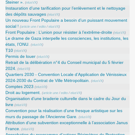
Steiner ».
(
elusVX
)
Instauration d’une tarification pour l’enlèvement et le nettoyage
des dépôts sauvages
(
elusVX
)
Un nouveau Front Populaire a besoin d’un puissant mouvement
social !
(
article une
/
edito
/
elusVX
)
Front Populaire : L’union pour résister à l’extrême-droite
(
elusVX
)
Le drame de Gaza interpelle les consciences, les institutions, les
états, l’ONU.
(
elusVX
)
T10
(
elusVX
)
Permis de louer
(
elusVX
)
Retrait de la délibération n°4 du Conseil municipal du 5 février
2024.
(
elusVX
)
Quartiers 2030 - Convention Locale d’Application de Vénissieux
2024-2030 du Contrat de Ville Métropolitain.
(
elusVX
)
Comptes 2023
(
elusVX
)
Droit au logement.
(
article une
/
edito
/
elusVX
)
Organisation d’une braderie culturelle dans le cadre du Jour du
livre
(
elusVX
)
Convention pour la réalisation d’une fresque artistique sur les
murs du passage de l’Ancienne Gare.
(
elusVX
)
Attribution d’une subvention exceptionnelle à l’association Janus
France.
(
elusVX
)
Approbation du programme d’actions Périmètres de Protection