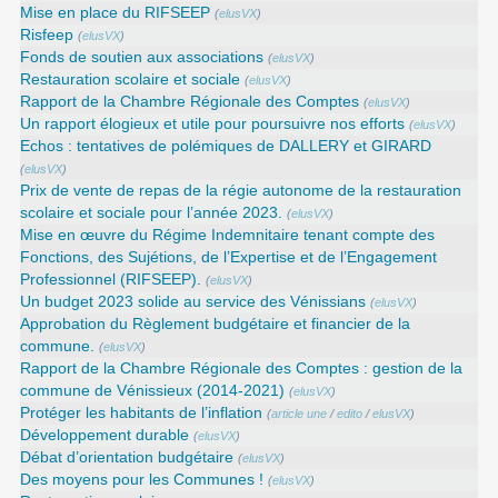
Mise en place du RIFSEEP
(
elusVX
)
Risfeep
(
elusVX
)
Fonds de soutien aux associations
(
elusVX
)
Restauration scolaire et sociale
(
elusVX
)
Rapport de la Chambre Régionale des Comptes
(
elusVX
)
Un rapport élogieux et utile pour poursuivre nos efforts
(
elusVX
)
Echos : tentatives de polémiques de DALLERY et GIRARD
(
elusVX
)
Prix de vente de repas de la régie autonome de la restauration
scolaire et sociale pour l’année 2023.
(
elusVX
)
Mise en œuvre du Régime Indemnitaire tenant compte des
Fonctions, des Sujétions, de l’Expertise et de l’Engagement
Professionnel (RIFSEEP).
(
elusVX
)
Un budget 2023 solide au service des Vénissians
(
elusVX
)
Approbation du Règlement budgétaire et financier de la
commune.
(
elusVX
)
Rapport de la Chambre Régionale des Comptes : gestion de la
commune de Vénissieux (2014-2021)
(
elusVX
)
Protéger les habitants de l’inflation
(
article une
/
edito
/
elusVX
)
Développement durable
(
elusVX
)
Débat d’orientation budgétaire
(
elusVX
)
Des moyens pour les Communes !
(
elusVX
)