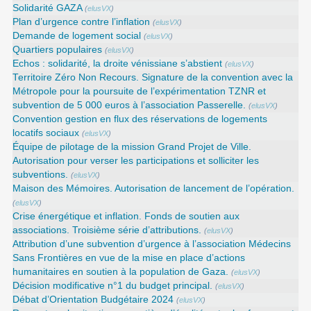
Solidarité GAZA
(
elusVX
)
Plan d’urgence contre l’inflation
(
elusVX
)
Demande de logement social
(
elusVX
)
Quartiers populaires
(
elusVX
)
Echos : solidarité, la droite vénissiane s’abstient
(
elusVX
)
Territoire Zéro Non Recours. Signature de la convention avec la
Métropole pour la poursuite de l’expérimentation TZNR et
subvention de 5 000 euros à l’association Passerelle.
(
elusVX
)
Convention gestion en flux des réservations de logements
locatifs sociaux
(
elusVX
)
Équipe de pilotage de la mission Grand Projet de Ville.
Autorisation pour verser les participations et solliciter les
subventions.
(
elusVX
)
Maison des Mémoires. Autorisation de lancement de l’opération.
(
elusVX
)
Crise énergétique et inflation. Fonds de soutien aux
associations. Troisième série d’attributions.
(
elusVX
)
Attribution d’une subvention d’urgence à l’association Médecins
Sans Frontières en vue de la mise en place d’actions
humanitaires en soutien à la population de Gaza.
(
elusVX
)
Décision modificative n°1 du budget principal.
(
elusVX
)
Débat d’Orientation Budgétaire 2024
(
elusVX
)