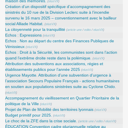
maison des mémoires.
(
elusVX
)
Création d’un dispositif spécifique d’accompagnement des
sinistrés du 10 rue de la Division Leclerc suite à l’incendie
survenu le 16 mars 2025 – conventionnement avec le bailleur
social Alliade Habitat.
(
elusVX
)
La citoyenneté pour la tranquillité
(
article une
/
edito
/
elusVX
)
Echos : Expressions
(
elusVX
)
Echos : Non au départ du centre des Finances Publiques de
Vénissieux
(
elusVX
)
Echos : Droit à la Sécurité, les communistes sont dans l’action
quand l’extrême droite reste dans la polémique.
(
elusVX
)
Attribution des subventions aux associations, régies et
établissements publics pour l’année 2025
(
elusVX
)
Urgence Mayotte. Attribution d’une subvention d’urgence à
l’association Secours Populaire Français - actions humanitaires
en soutien aux populations sinistrées suite au Cyclone Chido.
(
elusVX
)
Accompagnement du vieillissement en Quartier Prioritaire de la
politique de la Ville
(
elusVX
)
Projet de Plan de Mobilité des territoires lyonnais
(
elusVX
)
Budget primitif pour 2025.
(
elusVX
)
Le choc de la ZFE dans la crise sociale.
(
article une
/
edito
/
elusVX
)
ÉDUCATION Convention cadre pluriannuelle relative au