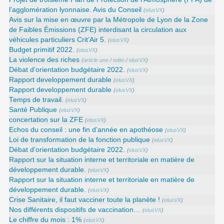
l’agglomération lyonnaise. Avis du Conseil
(
elusVX
)
Avis sur la mise en œuvre par la Métropole de Lyon de la Zone
de Faibles Émissions (ZFE) interdisant la circulation aux
véhicules particuliers Crit’Air 5.
(
elusVX
)
Budget primitif 2022.
(
elusVX
)
La violence des riches
(
article une
/
edito
/
elusVX
)
Débat d’orientation budgétaire 2022.
(
elusVX
)
Rapport developpement durable
(
elusVX
)
Rapport developpement durable
(
elusVX
)
Temps de travail.
(
elusVX
)
Santé Publique
(
elusVX
)
concertation sur la ZFE
(
elusVX
)
Echos du conseil : une fin d’année en apothéose
(
elusVX
)
Loi de transformation de la fonction publique
(
elusVX
)
Débat d’orientation budgétaire 2022.
(
elusVX
)
Rapport sur la situation interne et territoriale en matière de
développement durable.
(
elusVX
)
Rapport sur la situation interne et territoriale en matière de
développement durable.
(
elusVX
)
Crise Sanitaire, il faut vacciner toute la planète !
(
elusVX
)
Nos différents dispositifs de vaccination…
(
elusVX
)
Le chiffre du mois : 1%
(
elusVX
)