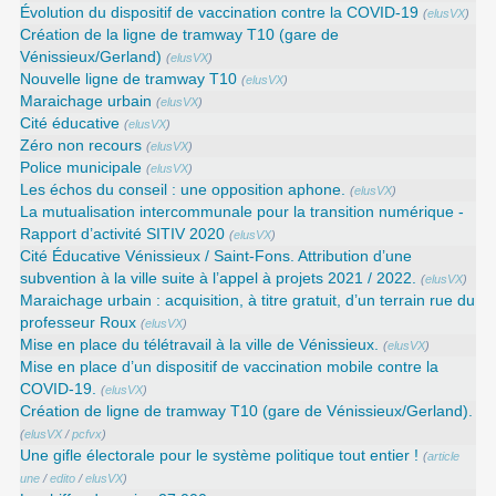
Évolution du dispositif de vaccination contre la COVID-19
(
elusVX
)
Création de la ligne de tramway T10 (gare de
Vénissieux/Gerland)
(
elusVX
)
Nouvelle ligne de tramway T10
(
elusVX
)
Maraichage urbain
(
elusVX
)
Cité éducative
(
elusVX
)
Zéro non recours
(
elusVX
)
Police municipale
(
elusVX
)
Les échos du conseil : une opposition aphone.
(
elusVX
)
La mutualisation intercommunale pour la transition numérique -
Rapport d’activité SITIV 2020
(
elusVX
)
Cité Éducative Vénissieux / Saint-Fons. Attribution d’une
subvention à la ville suite à l’appel à projets 2021 / 2022.
(
elusVX
)
Maraichage urbain : acquisition, à titre gratuit, d’un terrain rue du
professeur Roux
(
elusVX
)
Mise en place du télétravail à la ville de Vénissieux.
(
elusVX
)
Mise en place d’un dispositif de vaccination mobile contre la
COVID-19.
(
elusVX
)
Création de ligne de tramway T10 (gare de Vénissieux/Gerland).
(
elusVX
/
pcfvx
)
Une gifle électorale pour le système politique tout entier !
(
article
une
/
edito
/
elusVX
)