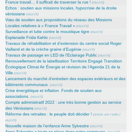
France travail… il suffirait de traverser la rue !
(
elusVX
)
Echos : soutien aux missions locales, hypocrisie de la droite
vénissiane
(
elusVX
)
Vœu de soutien aux propositions du réseau des Missions
Locales relatives à « France Travail »
(
elusVX
)
Surveillance et lutte contre le moustique tigre
(
elusVX
)
Esplanade Frida Kahlo
(
elusVX
)
Travaux de réhabilitation et d’extension du centre social Roger
Vailland et de la crèche graine d’Eugénie
(
elusVX
)
Travaux de passage en LED de l’Eclairage Public
(
elusVX
)
Renouvellement de la labellisation Territoire Engagé Transition
Écologique Climat Air Énergie et révision de l’Agenda 21 de la
Ville
(
elusVX
)
Lancement du marché d’entretien des espaces extérieurs et des
bâtiments communaux.
(
elusVX
)
Crise énergétique et inflation. Fonds de soutien aux
associations.
(
elusVX
)
Compte administratif 2022 : une très bonne gestion au service
des Vénissians
(
elusVX
)
Réforme des retraites : le peuple doit décider !
(
article une
/
edito
/
elusVX
)
Nouvelle maison de l’enfance Anne Sylvestre
(
elusVX
)
Anne Sylvestre a toute sa place dans notre commune.