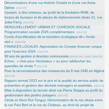
Dénominations d’une rue Andrée Chedid et d’une rue Assia
Djebar.
(
elusVX
)
Cession, à titre onéreux, au profit de la fondation RHM, de
locaux de bureaux et de places de stationnement situés 21, rue
Jules Ferry.
(
elusVX
)
RENOUVELLEMENT URBAIN ET COHÉSION SOCIALE
Programmation sociale 2025 complémentaire.
(
elusVX
)
Fonds d’accélération de la transition écologique dit « fonds
vert ».
(
elusVX
)
FINANCES LOCALES. Approbation du Compte financier unique
pour l’exercice 2024.
(
elusVX
)
90 ans de gestion à direction communiste
(
article une
/
edito
/
elusVX
)
Echos : « Unis pour Vénissieux » ou pour rabibocher les
querelles de droite ?
(
elusVX
)
Pour la reconnaissance des massacres du 8 mai 1945 en Algérie
(
elusVX
)
Rapport annuel 2023 sur le prix et la qualité du service public de
prévention et gestion des déchets ménagers et assimilés.
(
elusVX
)
Mise à disposition du terrain situé rue Pierre Stoppa au profit du
gestionnaire des jardins potagers.
(
elusVX
)
Cécile et Henri Rol-Tanguy. Dénomination de la rue située entre
la rue Paul Bert et la rue du Château, au droit du projet de