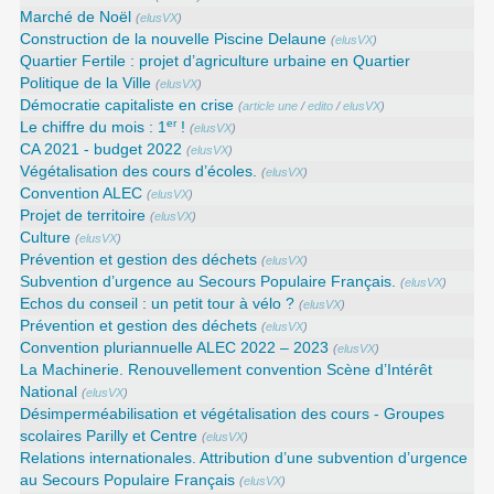
Marché de Noël
(
elusVX
)
Construction de la nouvelle Piscine Delaune
(
elusVX
)
Quartier Fertile : projet d’agriculture urbaine en Quartier
Politique de la Ville
(
elusVX
)
Démocratie capitaliste en crise
(
article une
/
edito
/
elusVX
)
er
Le chiffre du mois : 1
!
(
elusVX
)
CA 2021 - budget 2022
(
elusVX
)
Végétalisation des cours d’écoles.
(
elusVX
)
Convention ALEC
(
elusVX
)
Projet de territoire
(
elusVX
)
Culture
(
elusVX
)
Prévention et gestion des déchets
(
elusVX
)
Subvention d’urgence au Secours Populaire Français.
(
elusVX
)
Echos du conseil : un petit tour à vélo ?
(
elusVX
)
Prévention et gestion des déchets
(
elusVX
)
Convention pluriannuelle ALEC 2022 – 2023
(
elusVX
)
La Machinerie. Renouvellement convention Scène d’Intérêt
National
(
elusVX
)
Désimperméabilisation et végétalisation des cours - Groupes
scolaires Parilly et Centre
(
elusVX
)
Relations internationales. Attribution d’une subvention d’urgence
au Secours Populaire Français
(
elusVX
)