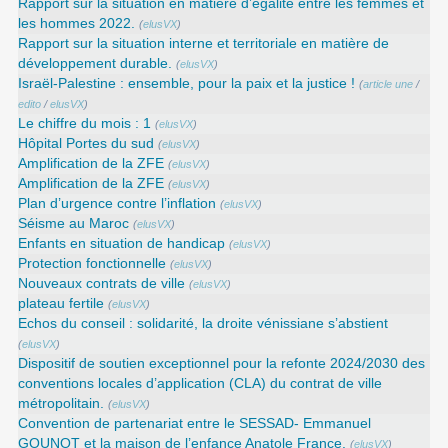
Rapport sur la situation en matière d’égalité entre les femmes et
les hommes 2022.
(
elusVX
)
Rapport sur la situation interne et territoriale en matière de
développement durable.
(
elusVX
)
Israël-Palestine : ensemble, pour la paix et la justice !
(
article une
/
edito
/
elusVX
)
Le chiffre du mois : 1
(
elusVX
)
Hôpital Portes du sud
(
elusVX
)
Amplification de la ZFE
(
elusVX
)
Amplification de la ZFE
(
elusVX
)
Plan d’urgence contre l’inflation
(
elusVX
)
Séisme au Maroc
(
elusVX
)
Enfants en situation de handicap
(
elusVX
)
Protection fonctionnelle
(
elusVX
)
Nouveaux contrats de ville
(
elusVX
)
plateau fertile
(
elusVX
)
Echos du conseil : solidarité, la droite vénissiane s’abstient
(
elusVX
)
Dispositif de soutien exceptionnel pour la refonte 2024/2030 des
conventions locales d’application (CLA) du contrat de ville
métropolitain.
(
elusVX
)
Convention de partenariat entre le SESSAD- Emmanuel
GOUNOT et la maison de l’enfance Anatole France.
(
elusVX
)