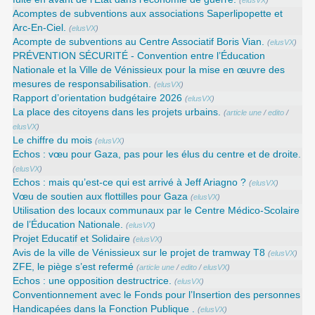
(
elusVX
)
Acomptes de subventions aux associations Saperlipopette et
Arc-En-Ciel.
(
elusVX
)
Acompte de subventions au Centre Associatif Boris Vian.
(
elusVX
)
PRÉVENTION SÉCURITÉ - Convention entre l’Éducation
Nationale et la Ville de Vénissieux pour la mise en œuvre des
mesures de responsabilisation.
(
elusVX
)
Rapport d’orientation budgétaire 2026
(
elusVX
)
La place des citoyens dans les projets urbains.
(
article une
/
edito
/
elusVX
)
Le chiffre du mois
(
elusVX
)
Echos : vœu pour Gaza, pas pour les élus du centre et de droite.
(
elusVX
)
Echos : mais qu’est-ce qui est arrivé à Jeff Ariagno ?
(
elusVX
)
Vœu de soutien aux flottilles pour Gaza
(
elusVX
)
Utilisation des locaux communaux par le Centre Médico-Scolaire
de l’Éducation Nationale.
(
elusVX
)
Projet Educatif et Solidaire
(
elusVX
)
Avis de la ville de Vénissieux sur le projet de tramway T8
(
elusVX
)
ZFE, le piège s’est refermé
(
article une
/
edito
/
elusVX
)
Echos : une opposition destructrice.
(
elusVX
)
Conventionnement avec le Fonds pour l’Insertion des personnes
Handicapées dans la Fonction Publique .
(
elusVX
)