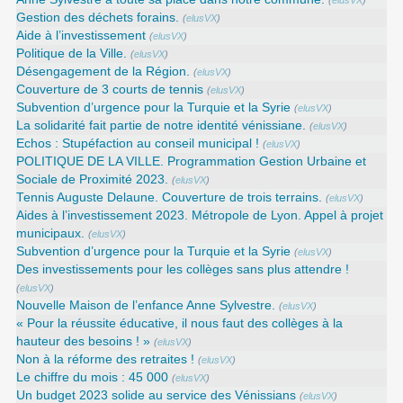
(
elusVX
)
Gestion des déchets forains.
(
elusVX
)
Aide à l’investissement
(
elusVX
)
Politique de la Ville.
(
elusVX
)
Désengagement de la Région.
(
elusVX
)
Couverture de 3 courts de tennis
(
elusVX
)
Subvention d’urgence pour la Turquie et la Syrie
(
elusVX
)
La solidarité fait partie de notre identité vénissiane.
(
elusVX
)
Echos : Stupéfaction au conseil municipal !
(
elusVX
)
POLITIQUE DE LA VILLE. Programmation Gestion Urbaine et
Sociale de Proximité 2023.
(
elusVX
)
Tennis Auguste Delaune. Couverture de trois terrains.
(
elusVX
)
Aides à l’investissement 2023. Métropole de Lyon. Appel à projet
municipaux.
(
elusVX
)
Subvention d’urgence pour la Turquie et la Syrie
(
elusVX
)
Des investissements pour les collèges sans plus attendre !
(
elusVX
)
Nouvelle Maison de l’enfance Anne Sylvestre.
(
elusVX
)
« Pour la réussite éducative, il nous faut des collèges à la
hauteur des besoins ! »
(
elusVX
)
Non à la réforme des retraites !
(
elusVX
)
Le chiffre du mois : 45 000
(
elusVX
)
Un budget 2023 solide au service des Vénissians
(
elusVX
)