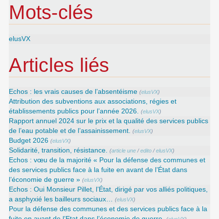
Mots-clés
elusVX
Articles liés
Echos : les vrais causes de l’absentéisme
(
elusVX
)
Attribution des subventions aux associations, régies et
établissements publics pour l’année 2026.
(
elusVX
)
Rapport annuel 2024 sur le prix et la qualité des services publics
de l’eau potable et de l’assainissement.
(
elusVX
)
Budget 2026
(
elusVX
)
Solidarité, transition, résistance.
(
article une
/
edito
/
elusVX
)
Echos : vœu de la majorité « Pour la défense des communes et
des services publics face à la fuite en avant de l’État dans
l’économie de guerre »
(
elusVX
)
Echos : Oui Monsieur Pillet, l’État, dirigé par vos alliés politiques,
a asphyxié les bailleurs sociaux…
(
elusVX
)
Pour la défense des communes et des services publics face à la
fuite en avant de l’Etat dans l’économie de guerre.