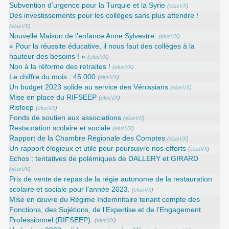
Subvention d’urgence pour la Turquie et la Syrie
(
elusVX
)
Des investissements pour les collèges sans plus attendre !
(
elusVX
)
Nouvelle Maison de l’enfance Anne Sylvestre.
(
elusVX
)
« Pour la réussite éducative, il nous faut des collèges à la
hauteur des besoins ! »
(
elusVX
)
Non à la réforme des retraites !
(
elusVX
)
Le chiffre du mois : 45 000
(
elusVX
)
Un budget 2023 solide au service des Vénissians
(
elusVX
)
Mise en place du RIFSEEP
(
elusVX
)
Risfeep
(
elusVX
)
Fonds de soutien aux associations
(
elusVX
)
Restauration scolaire et sociale
(
elusVX
)
Rapport de la Chambre Régionale des Comptes
(
elusVX
)
Un rapport élogieux et utile pour poursuivre nos efforts
(
elusVX
)
Echos : tentatives de polémiques de DALLERY et GIRARD
(
elusVX
)
Prix de vente de repas de la régie autonome de la restauration
scolaire et sociale pour l’année 2023.
(
elusVX
)
Mise en œuvre du Régime Indemnitaire tenant compte des
Fonctions, des Sujétions, de l’Expertise et de l’Engagement
Professionnel (RIFSEEP).
(
elusVX
)