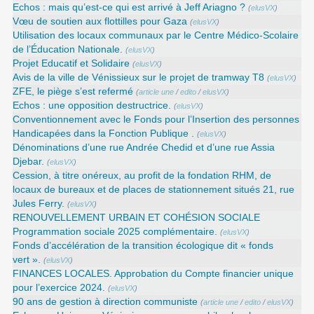
Echos : mais qu’est-ce qui est arrivé à Jeff Ariagno ?
(
elusVX
)
Vœu de soutien aux flottilles pour Gaza
(
elusVX
)
Utilisation des locaux communaux par le Centre Médico-Scolaire
de l’Éducation Nationale.
(
elusVX
)
Projet Educatif et Solidaire
(
elusVX
)
Avis de la ville de Vénissieux sur le projet de tramway T8
(
elusVX
)
ZFE, le piège s’est refermé
(
article une
/
edito
/
elusVX
)
Echos : une opposition destructrice.
(
elusVX
)
Conventionnement avec le Fonds pour l’Insertion des personnes
Handicapées dans la Fonction Publique .
(
elusVX
)
Dénominations d’une rue Andrée Chedid et d’une rue Assia
Djebar.
(
elusVX
)
Cession, à titre onéreux, au profit de la fondation RHM, de
locaux de bureaux et de places de stationnement situés 21, rue
Jules Ferry.
(
elusVX
)
RENOUVELLEMENT URBAIN ET COHÉSION SOCIALE
Programmation sociale 2025 complémentaire.
(
elusVX
)
Fonds d’accélération de la transition écologique dit « fonds
vert ».
(
elusVX
)
FINANCES LOCALES. Approbation du Compte financier unique
pour l’exercice 2024.
(
elusVX
)
90 ans de gestion à direction communiste
(
article une
/
edito
/
elusVX
)