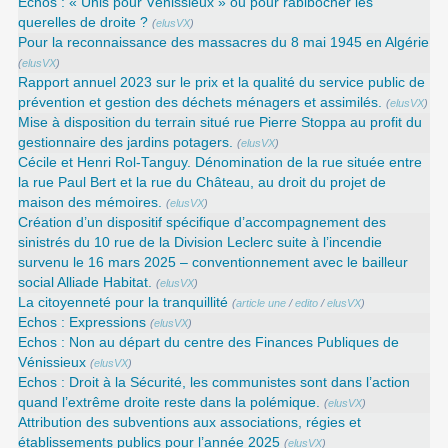
Echos : « Unis pour Vénissieux » ou pour rabibocher les
querelles de droite ?
(
elusVX
)
Pour la reconnaissance des massacres du 8 mai 1945 en Algérie
(
elusVX
)
Rapport annuel 2023 sur le prix et la qualité du service public de
prévention et gestion des déchets ménagers et assimilés.
(
elusVX
)
Mise à disposition du terrain situé rue Pierre Stoppa au profit du
gestionnaire des jardins potagers.
(
elusVX
)
Cécile et Henri Rol-Tanguy. Dénomination de la rue située entre
la rue Paul Bert et la rue du Château, au droit du projet de
maison des mémoires.
(
elusVX
)
Création d’un dispositif spécifique d’accompagnement des
sinistrés du 10 rue de la Division Leclerc suite à l’incendie
survenu le 16 mars 2025 – conventionnement avec le bailleur
social Alliade Habitat.
(
elusVX
)
La citoyenneté pour la tranquillité
(
article une
/
edito
/
elusVX
)
Echos : Expressions
(
elusVX
)
Echos : Non au départ du centre des Finances Publiques de
Vénissieux
(
elusVX
)
Echos : Droit à la Sécurité, les communistes sont dans l’action
quand l’extrême droite reste dans la polémique.
(
elusVX
)
Attribution des subventions aux associations, régies et
établissements publics pour l’année 2025
(
elusVX
)