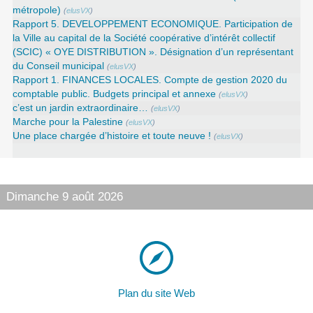
métropole)
(
elusVX
)
Rapport 5. DEVELOPPEMENT ECONOMIQUE. Participation de
la Ville au capital de la Société coopérative d’intérêt collectif
(SCIC) « OYE DISTRIBUTION ». Désignation d’un représentant
du Conseil municipal
(
elusVX
)
Rapport 1. FINANCES LOCALES. Compte de gestion 2020 du
comptable public. Budgets principal et annexe
(
elusVX
)
c’est un jardin extraordinaire…
(
elusVX
)
Marche pour la Palestine
(
elusVX
)
Une place chargée d’histoire et toute neuve !
(
elusVX
)
Dimanche 9 août 2026
Plan du site Web