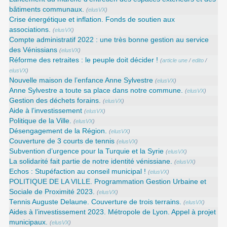
bâtiments communaux.
(
elusVX
)
Crise énergétique et inflation. Fonds de soutien aux
associations.
(
elusVX
)
Compte administratif 2022 : une très bonne gestion au service
des Vénissians
(
elusVX
)
Réforme des retraites : le peuple doit décider !
(
article une
/
edito
/
elusVX
)
Nouvelle maison de l’enfance Anne Sylvestre
(
elusVX
)
Anne Sylvestre a toute sa place dans notre commune.
(
elusVX
)
Gestion des déchets forains.
(
elusVX
)
Aide à l’investissement
(
elusVX
)
Politique de la Ville.
(
elusVX
)
Désengagement de la Région.
(
elusVX
)
Couverture de 3 courts de tennis
(
elusVX
)
Subvention d’urgence pour la Turquie et la Syrie
(
elusVX
)
La solidarité fait partie de notre identité vénissiane.
(
elusVX
)
Echos : Stupéfaction au conseil municipal !
(
elusVX
)
POLITIQUE DE LA VILLE. Programmation Gestion Urbaine et
Sociale de Proximité 2023.
(
elusVX
)
Tennis Auguste Delaune. Couverture de trois terrains.
(
elusVX
)
Aides à l’investissement 2023. Métropole de Lyon. Appel à projet
municipaux.
(
elusVX
)