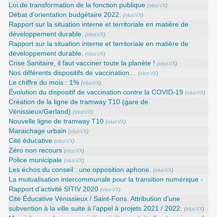
Loi de transformation de la fonction publique
(
elusVX
)
Débat d’orientation budgétaire 2022.
(
elusVX
)
Rapport sur la situation interne et territoriale en matière de
développement durable.
(
elusVX
)
Rapport sur la situation interne et territoriale en matière de
développement durable.
(
elusVX
)
Crise Sanitaire, il faut vacciner toute la planète !
(
elusVX
)
Nos différents dispositifs de vaccination…
(
elusVX
)
Le chiffre du mois : 1%
(
elusVX
)
Évolution du dispositif de vaccination contre la COVID-19
(
elusVX
)
Création de la ligne de tramway T10 (gare de
Vénissieux/Gerland)
(
elusVX
)
Nouvelle ligne de tramway T10
(
elusVX
)
Maraichage urbain
(
elusVX
)
Cité éducative
(
elusVX
)
Zéro non recours
(
elusVX
)
Police municipale
(
elusVX
)
Les échos du conseil : une opposition aphone.
(
elusVX
)
La mutualisation intercommunale pour la transition numérique -
Rapport d’activité SITIV 2020
(
elusVX
)
Cité Éducative Vénissieux / Saint-Fons. Attribution d’une
subvention à la ville suite à l’appel à projets 2021 / 2022.
(
elusVX
)