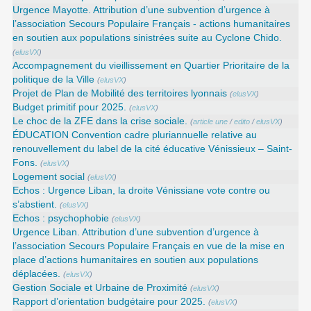
Urgence Mayotte. Attribution d’une subvention d’urgence à
l’association Secours Populaire Français - actions humanitaires
en soutien aux populations sinistrées suite au Cyclone Chido.
(
elusVX
)
Accompagnement du vieillissement en Quartier Prioritaire de la
politique de la Ville
(
elusVX
)
Projet de Plan de Mobilité des territoires lyonnais
(
elusVX
)
Budget primitif pour 2025.
(
elusVX
)
Le choc de la ZFE dans la crise sociale.
(
article une
/
edito
/
elusVX
)
ÉDUCATION Convention cadre pluriannuelle relative au
renouvellement du label de la cité éducative Vénissieux – Saint-
Fons.
(
elusVX
)
Logement social
(
elusVX
)
Echos : Urgence Liban, la droite Vénissiane vote contre ou
s’abstient.
(
elusVX
)
Echos : psychophobie
(
elusVX
)
Urgence Liban. Attribution d’une subvention d’urgence à
l’association Secours Populaire Français en vue de la mise en
place d’actions humanitaires en soutien aux populations
déplacées.
(
elusVX
)
Gestion Sociale et Urbaine de Proximité
(
elusVX
)
Rapport d’orientation budgétaire pour 2025.
(
elusVX
)