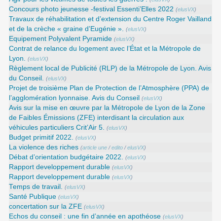
Concours photo jeunesse -festival Essenti’Elles 2022
(
elusVX
)
Travaux de réhabilitation et d’extension du Centre Roger Vailland
et de la crèche « graine d’Eugénie ».
(
elusVX
)
Equipement Polyvalent Pyramide
(
elusVX
)
Contrat de relance du logement avec l’État et la Métropole de
Lyon.
(
elusVX
)
Règlement local de Publicité (RLP) de la Métropole de Lyon. Avis
du Conseil.
(
elusVX
)
Projet de troisième Plan de Protection de l’Atmosphère (PPA) de
l’agglomération lyonnaise. Avis du Conseil
(
elusVX
)
Avis sur la mise en œuvre par la Métropole de Lyon de la Zone
de Faibles Émissions (ZFE) interdisant la circulation aux
véhicules particuliers Crit’Air 5.
(
elusVX
)
Budget primitif 2022.
(
elusVX
)
La violence des riches
(
article une
/
edito
/
elusVX
)
Débat d’orientation budgétaire 2022.
(
elusVX
)
Rapport developpement durable
(
elusVX
)
Rapport developpement durable
(
elusVX
)
Temps de travail.
(
elusVX
)
Santé Publique
(
elusVX
)
concertation sur la ZFE
(
elusVX
)
Echos du conseil : une fin d’année en apothéose
(
elusVX
)