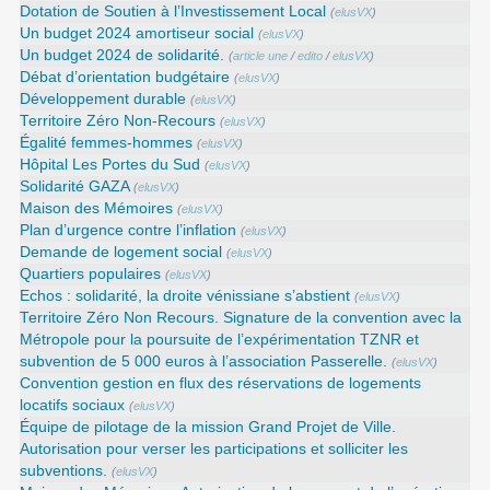
Dotation de Soutien à l’Investissement Local
(
elusVX
)
Un budget 2024 amortiseur social
(
elusVX
)
Un budget 2024 de solidarité.
(
article une
/
edito
/
elusVX
)
Débat d’orientation budgétaire
(
elusVX
)
Développement durable
(
elusVX
)
Territoire Zéro Non-Recours
(
elusVX
)
Égalité femmes-hommes
(
elusVX
)
Hôpital Les Portes du Sud
(
elusVX
)
Solidarité GAZA
(
elusVX
)
Maison des Mémoires
(
elusVX
)
Plan d’urgence contre l’inflation
(
elusVX
)
Demande de logement social
(
elusVX
)
Quartiers populaires
(
elusVX
)
Echos : solidarité, la droite vénissiane s’abstient
(
elusVX
)
Territoire Zéro Non Recours. Signature de la convention avec la
Métropole pour la poursuite de l’expérimentation TZNR et
subvention de 5 000 euros à l’association Passerelle.
(
elusVX
)
Convention gestion en flux des réservations de logements
locatifs sociaux
(
elusVX
)
Équipe de pilotage de la mission Grand Projet de Ville.
Autorisation pour verser les participations et solliciter les
subventions.
(
elusVX
)