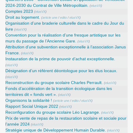
2024-2030 du Contrat de Ville Métropolitain.
(
elusVX
)
Comptes 2023
(
elusVX
)
Droit au logement.
(
article une
/
edito
/
elusVX
)
Organisation d’une braderie culturelle dans le cadre du Jour du
livre
(
elusVX
)
Convention pour la réalisation d’une fresque artistique sur les
murs du passage de l’Ancienne Gare.
(
elusVX
)
Attribution d’une subvention exceptionnelle à l’association Janus
France.
(
elusVX
)
Instauration de la prime de pouvoir d’achat exceptionnelle.
(
elusVX
)
Désignation d’un référent déontologue pour les élus locaux.
(
elusVX
)
Reconstruction du groupe scolaire Charles Perrault.
(
elusVX
)
Fonds d’accélération de la transition écologique dans les
territoires dit « fonds vert ».
(
elusVX
)
Organisons la solidarité !
(
article une
/
edito
/
elusVX
)
Rapport Social Unique 2022
(
elusVX
)
Reconfiguration du groupe scolaire Léo Lagrange.
(
elusVX
)
Prix de vente de repas de la restauration scolaire et sociale pour
l’année 2024
(
elusVX
)
Stratégie unique de Développement Humain Durable.
(
elusVX
)