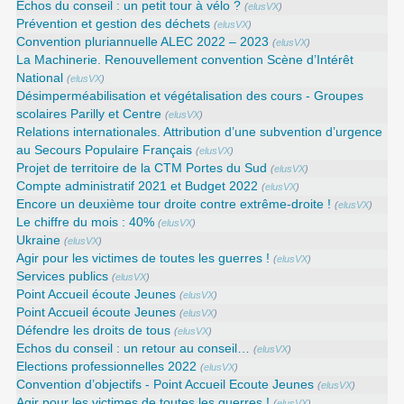
Echos du conseil : un petit tour à vélo ?
(
elusVX
)
Prévention et gestion des déchets
(
elusVX
)
Convention pluriannuelle ALEC 2022 – 2023
(
elusVX
)
La Machinerie. Renouvellement convention Scène d’Intérêt
National
(
elusVX
)
Désimperméabilisation et végétalisation des cours - Groupes
scolaires Parilly et Centre
(
elusVX
)
Relations internationales. Attribution d’une subvention d’urgence
au Secours Populaire Français
(
elusVX
)
Projet de territoire de la CTM Portes du Sud
(
elusVX
)
Compte administratif 2021 et Budget 2022
(
elusVX
)
Encore un deuxième tour droite contre extrême-droite !
(
elusVX
)
Le chiffre du mois : 40%
(
elusVX
)
Ukraine
(
elusVX
)
Agir pour les victimes de toutes les guerres !
(
elusVX
)
Services publics
(
elusVX
)
Point Accueil écoute Jeunes
(
elusVX
)
Point Accueil écoute Jeunes
(
elusVX
)
Défendre les droits de tous
(
elusVX
)
Echos du conseil : un retour au conseil…
(
elusVX
)
Elections professionnelles 2022
(
elusVX
)
Convention d’objectifs - Point Accueil Ecoute Jeunes
(
elusVX
)
Agir pour les victimes de toutes les guerres !
(
elusVX
)