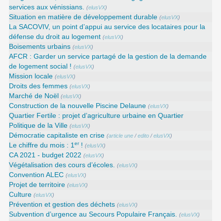
services aux vénissians.
(
elusVX
)
Situation en matière de développement durable
(
elusVX
)
La SACOVIV, un point d’appui au service des locataires pour la
défense du droit au logement
(
elusVX
)
Boisements urbains
(
elusVX
)
AFCR : Garder un service partagé de la gestion de la demande
de logement social !
(
elusVX
)
Mission locale
(
elusVX
)
Droits des femmes
(
elusVX
)
Marché de Noël
(
elusVX
)
Construction de la nouvelle Piscine Delaune
(
elusVX
)
Quartier Fertile : projet d’agriculture urbaine en Quartier
Politique de la Ville
(
elusVX
)
Démocratie capitaliste en crise
(
article une
/
edito
/
elusVX
)
er
Le chiffre du mois : 1
!
(
elusVX
)
CA 2021 - budget 2022
(
elusVX
)
Végétalisation des cours d’écoles.
(
elusVX
)
Convention ALEC
(
elusVX
)
Projet de territoire
(
elusVX
)
Culture
(
elusVX
)
Prévention et gestion des déchets
(
elusVX
)
Subvention d’urgence au Secours Populaire Français.
(
elusVX
)