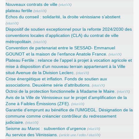
Nouveaux contrats de ville
(
elusVX
)
plateau fertile
(
elusVX
)
Echos du conseil : solidarité, la droite vénissiane s’abstient
(
elusVX
)
Dispositif de soutien exceptionnel pour la refonte 2024/2030 des
conventions locales d’application (CLA) du contrat de ville
métropolitain.
(
elusVX
)
Convention de partenariat entre le SESSAD- Emmanuel
GOUNOT et la maison de l’enfance Anatole France.
(
elusVX
)
Plateau Fertile : relance de l’appel à projet à vocation agricole et
mise à disposition d’un nouveau terrain appartenant à la Ville
situé Avenue de la Division Leclerc.
(
elusVX
)
Crise énergétique et inflation. Fonds de soutien aux
associations. Deuxième série d’attributions.
(
elusVX
)
Octroi de la protection fonctionnelle à Madame le Maire.
(
elusVX
)
Avis de la Ville de Vénissieux sur le projet d’amplification de la
Zone à Faibles Émissions (ZFE).
(
elusVX
)
Garantie d’emprunt au bénéfice de l’UMGEGL. Désignation de la
commune comme créancier contrôleur du redressement
judiciaire.
(
elusVX
)
Seisme au Maroc : subvention d’urgence
(
elusVX
)
Au service des Vénissians.
(
article une
/
edito
/
elusVX
)