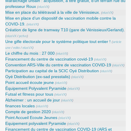
Maraichage urbain : acquisition, à titre gratuit, d’un terrain rue du
professeur Roux
(
elusVX
)
Mise en place du télétravail à la ville de Vénissieux.
(
elusVX
)
Mise en place d’un dispositif de vaccination mobile contre la
COVID-19.
(
elusVX
)
Création de ligne de tramway T10 (gare de Vénissieux/Gerland).
(
elusVX
/
pcfvx
)
Une gifle électorale pour le système politique tout entier !
(
article
une
/
edito
/
elusVX
)
Le chiffre du mois : 27 000
(
elusVX
)
Financement du centre de vaccination covid-19
(
elusVX
)
Convention ARS‑Ville du centre de vaccination COVID‑19
(
elusVX
)
Participation au capital de la SCIC Oyé Distribution
(
elusVX
)
Oyé Distribution (ex-sad presstalis)
(
elusVX
)
Point accueil écoute jeune
(
elusVX
)
Équipement Polyvalent Pyramide
(
elusVX
)
Futsal et fitness pour tous
(
elusVX
)
Alzheimer : un accueil de jour
(
elusVX
)
finances locales
(
elusVX
)
Compte de gestion 2020
(
elusVX
)
Point Accueil Ecoute Jeunes
(
elusVX
)
Equipement polyvalent Pyramide
(
elusVX
)
Financement du centre de vaccination COVID-19 (ARS et