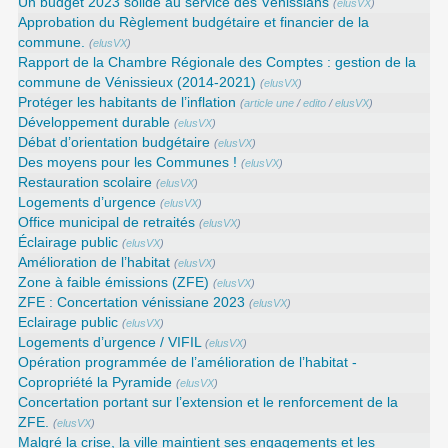
Un budget 2023 solide au service des Vénissians
(
elusVX
)
Approbation du Règlement budgétaire et financier de la
commune.
(
elusVX
)
Rapport de la Chambre Régionale des Comptes : gestion de la
commune de Vénissieux (2014-2021)
(
elusVX
)
Protéger les habitants de l’inflation
(
article une
/
edito
/
elusVX
)
Développement durable
(
elusVX
)
Débat d’orientation budgétaire
(
elusVX
)
Des moyens pour les Communes !
(
elusVX
)
Restauration scolaire
(
elusVX
)
Logements d’urgence
(
elusVX
)
Office municipal de retraités
(
elusVX
)
Éclairage public
(
elusVX
)
Amélioration de l’habitat
(
elusVX
)
Zone à faible émissions (ZFE)
(
elusVX
)
ZFE : Concertation vénissiane 2023
(
elusVX
)
Eclairage public
(
elusVX
)
Logements d’urgence / VIFIL
(
elusVX
)
Opération programmée de l’amélioration de l’habitat -
Copropriété la Pyramide
(
elusVX
)
Concertation portant sur l’extension et le renforcement de la
ZFE.
(
elusVX
)
Malgré la crise, la ville maintient ses engagements et les