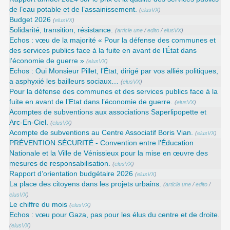
de l’eau potable et de l’assainissement.
(
elusVX
)
Budget 2026
(
elusVX
)
Solidarité, transition, résistance.
(
article une
/
edito
/
elusVX
)
Echos : vœu de la majorité « Pour la défense des communes et
des services publics face à la fuite en avant de l’État dans
l’économie de guerre »
(
elusVX
)
Echos : Oui Monsieur Pillet, l’État, dirigé par vos alliés politiques,
a asphyxié les bailleurs sociaux…
(
elusVX
)
Pour la défense des communes et des services publics face à la
fuite en avant de l’Etat dans l’économie de guerre.
(
elusVX
)
Acomptes de subventions aux associations Saperlipopette et
Arc-En-Ciel.
(
elusVX
)
Acompte de subventions au Centre Associatif Boris Vian.
(
elusVX
)
PRÉVENTION SÉCURITÉ - Convention entre l’Éducation
Nationale et la Ville de Vénissieux pour la mise en œuvre des
mesures de responsabilisation.
(
elusVX
)
Rapport d’orientation budgétaire 2026
(
elusVX
)
La place des citoyens dans les projets urbains.
(
article une
/
edito
/
elusVX
)
Le chiffre du mois
(
elusVX
)
Echos : vœu pour Gaza, pas pour les élus du centre et de droite.
(
elusVX
)