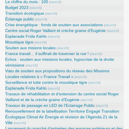
Le chiffre du mois : 100
(
elusVX
)
Budget 2023
(
elusVX
)
Transition écologique
(
elusVX
)
Éclairage public
(
elusVX
)
Crise énergétique : fonds de soutien aux associations
(
elusVX
)
Centre social Roger Vaillant et crèche graine d’Eugénie
(
elusVX
)
Esplanade Frida Kahlo
(
elusVX
)
Moustique tigre
(
elusVX
)
Soutien aux misions locales
(
elusVX
)
France travail… il suffirait de traverser la rue !
(
elusVX
)
Echos : soutien aux missions locales, hypocrisie de la droite
vénissiane
(
elusVX
)
Vœu de soutien aux propositions du réseau des Missions
Locales relatives à « France Travail »
(
elusVX
)
Surveillance et lutte contre le moustique tigre
(
elusVX
)
Esplanade Frida Kahlo
(
elusVX
)
Travaux de réhabilitation et d’extension du centre social Roger
Vailland et de la crèche graine d’Eugénie
(
elusVX
)
Travaux de passage en LED de l’Eclairage Public
(
elusVX
)
Renouvellement de la labellisation Territoire Engagé Transition
Écologique Climat Air Énergie et révision de l’Agenda 21 de la
Ville
(
elusVX
)
Lancement du marché d’entretien des espaces extérieurs et des