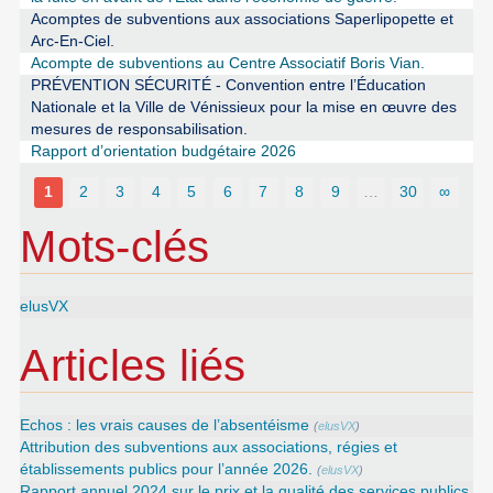
Acomptes de subventions aux associations Saperlipopette et
Arc-En-Ciel.
Acompte de subventions au Centre Associatif Boris Vian.
PRÉVENTION SÉCURITÉ - Convention entre l’Éducation
Nationale et la Ville de Vénissieux pour la mise en œuvre des
mesures de responsabilisation.
Rapport d’orientation budgétaire 2026
1
2
3
4
5
6
7
8
9
…
30
∞
Mots-clés
elusVX
Articles liés
Echos : les vrais causes de l’absentéisme
(
elusVX
)
Attribution des subventions aux associations, régies et
établissements publics pour l’année 2026.
(
elusVX
)
Rapport annuel 2024 sur le prix et la qualité des services publics