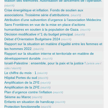
Maison des Mémoires. Autorisation de lancement de l’opération.
(
elusVX
)
Crise énergétique et inflation. Fonds de soutien aux
associations. Troisième série d’attributions.
(
elusVX
)
Attribution d’une subvention d’urgence à l’association Médecins
Sans Frontières en vue de la mise en place d’actions
humanitaires en soutien à la population de Gaza.
(
elusVX
)
Décision modificative n°1 du budget principal.
(
elusVX
)
Débat d’Orientation Budgétaire 2024
(
elusVX
)
Rapport sur la situation en matière d’égalité entre les femmes et
les hommes 2022.
(
elusVX
)
Rapport sur la situation interne et territoriale en matière de
développement durable.
(
elusVX
)
Israël-Palestine : ensemble, pour la paix et la justice !
(
article une
/
edito
/
elusVX
)
Le chiffre du mois : 1
(
elusVX
)
Hôpital Portes du sud
(
elusVX
)
Amplification de la ZFE
(
elusVX
)
Amplification de la ZFE
(
elusVX
)
Plan d’urgence contre l’inflation
(
elusVX
)
Séisme au Maroc
(
elusVX
)
Enfants en situation de handicap
(
elusVX
)
Protection fonctionnelle
(
elusVX
)