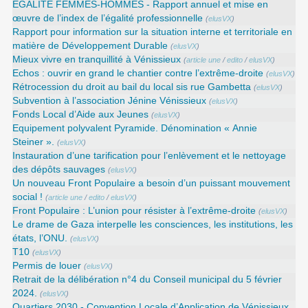
EGALITE FEMMES-HOMMES - Rapport annuel et mise en
œuvre de l’index de l’égalité professionnelle
(
elusVX
)
Rapport pour information sur la situation interne et territoriale en
matière de Développement Durable
(
elusVX
)
Mieux vivre en tranquillité à Vénissieux
(
article une
/
edito
/
elusVX
)
Echos : ouvrir en grand le chantier contre l’extrême-droite
(
elusVX
)
Rétrocession du droit au bail du local sis rue Gambetta
(
elusVX
)
Subvention à l’association Jénine Vénissieux
(
elusVX
)
Fonds Local d’Aide aux Jeunes
(
elusVX
)
Equipement polyvalent Pyramide. Dénomination « Annie
Steiner ».
(
elusVX
)
Instauration d’une tarification pour l’enlèvement et le nettoyage
des dépôts sauvages
(
elusVX
)
Un nouveau Front Populaire a besoin d’un puissant mouvement
social !
(
article une
/
edito
/
elusVX
)
Front Populaire : L’union pour résister à l’extrême-droite
(
elusVX
)
Le drame de Gaza interpelle les consciences, les institutions, les
états, l’ONU.
(
elusVX
)
T10
(
elusVX
)
Permis de louer
(
elusVX
)
Retrait de la délibération n°4 du Conseil municipal du 5 février
2024.
(
elusVX
)
Quartiers 2030 - Convention Locale d’Application de Vénissieux