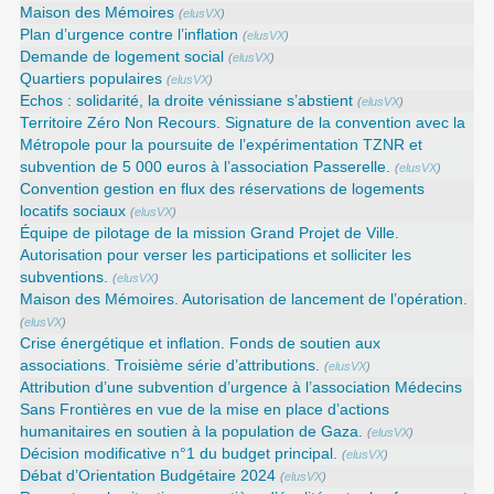
Maison des Mémoires
(
elusVX
)
Plan d’urgence contre l’inflation
(
elusVX
)
Demande de logement social
(
elusVX
)
Quartiers populaires
(
elusVX
)
Echos : solidarité, la droite vénissiane s’abstient
(
elusVX
)
Territoire Zéro Non Recours. Signature de la convention avec la
Métropole pour la poursuite de l’expérimentation TZNR et
subvention de 5 000 euros à l’association Passerelle.
(
elusVX
)
Convention gestion en flux des réservations de logements
locatifs sociaux
(
elusVX
)
Équipe de pilotage de la mission Grand Projet de Ville.
Autorisation pour verser les participations et solliciter les
subventions.
(
elusVX
)
Maison des Mémoires. Autorisation de lancement de l’opération.
(
elusVX
)
Crise énergétique et inflation. Fonds de soutien aux
associations. Troisième série d’attributions.
(
elusVX
)
Attribution d’une subvention d’urgence à l’association Médecins
Sans Frontières en vue de la mise en place d’actions
humanitaires en soutien à la population de Gaza.
(
elusVX
)
Décision modificative n°1 du budget principal.
(
elusVX
)
Débat d’Orientation Budgétaire 2024
(
elusVX
)