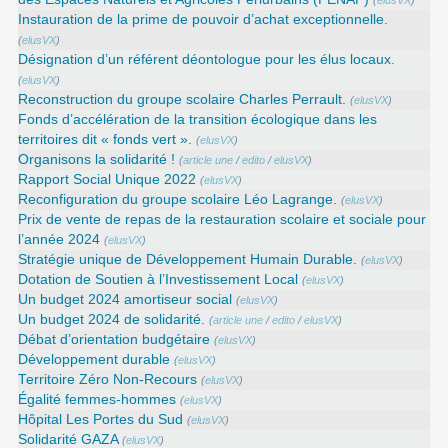
(
elusVX
)
Instauration de la prime de pouvoir d’achat exceptionnelle.
(
elusVX
)
Désignation d’un référent déontologue pour les élus locaux.
(
elusVX
)
Reconstruction du groupe scolaire Charles Perrault.
(
elusVX
)
Fonds d’accélération de la transition écologique dans les
territoires dit « fonds vert ».
(
elusVX
)
Organisons la solidarité !
(
article une
/
edito
/
elusVX
)
Rapport Social Unique 2022
(
elusVX
)
Reconfiguration du groupe scolaire Léo Lagrange.
(
elusVX
)
Prix de vente de repas de la restauration scolaire et sociale pour
l’année 2024
(
elusVX
)
Stratégie unique de Développement Humain Durable.
(
elusVX
)
Dotation de Soutien à l’Investissement Local
(
elusVX
)
Un budget 2024 amortiseur social
(
elusVX
)
Un budget 2024 de solidarité.
(
article une
/
edito
/
elusVX
)
Débat d’orientation budgétaire
(
elusVX
)
Développement durable
(
elusVX
)
Territoire Zéro Non-Recours
(
elusVX
)
Égalité femmes-hommes
(
elusVX
)
Hôpital Les Portes du Sud
(
elusVX
)
Solidarité GAZA
(
elusVX
)