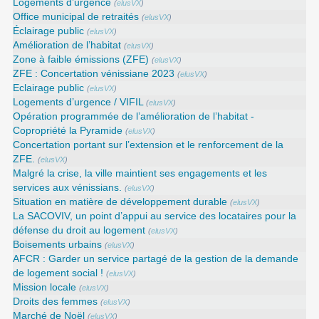
Logements d’urgence
(
elusVX
)
Office municipal de retraités
(
elusVX
)
Éclairage public
(
elusVX
)
Amélioration de l’habitat
(
elusVX
)
Zone à faible émissions (ZFE)
(
elusVX
)
ZFE : Concertation vénissiane 2023
(
elusVX
)
Eclairage public
(
elusVX
)
Logements d’urgence / VIFIL
(
elusVX
)
Opération programmée de l’amélioration de l’habitat -
Copropriété la Pyramide
(
elusVX
)
Concertation portant sur l’extension et le renforcement de la
ZFE.
(
elusVX
)
Malgré la crise, la ville maintient ses engagements et les
services aux vénissians.
(
elusVX
)
Situation en matière de développement durable
(
elusVX
)
La SACOVIV, un point d’appui au service des locataires pour la
défense du droit au logement
(
elusVX
)
Boisements urbains
(
elusVX
)
AFCR : Garder un service partagé de la gestion de la demande
de logement social !
(
elusVX
)
Mission locale
(
elusVX
)
Droits des femmes
(
elusVX
)
Marché de Noël
(
elusVX
)