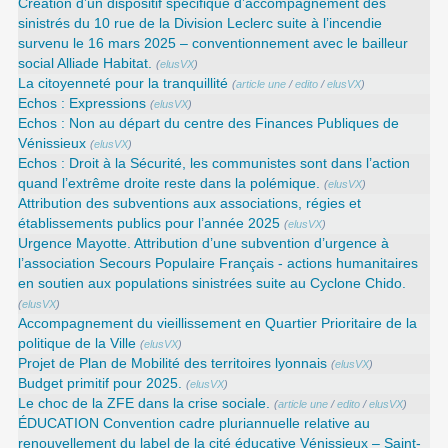
Création d’un dispositif spécifique d’accompagnement des
sinistrés du 10 rue de la Division Leclerc suite à l’incendie
survenu le 16 mars 2025 – conventionnement avec le bailleur
social Alliade Habitat.
(
elusVX
)
La citoyenneté pour la tranquillité
(
article une
/
edito
/
elusVX
)
Echos : Expressions
(
elusVX
)
Echos : Non au départ du centre des Finances Publiques de
Vénissieux
(
elusVX
)
Echos : Droit à la Sécurité, les communistes sont dans l’action
quand l’extrême droite reste dans la polémique.
(
elusVX
)
Attribution des subventions aux associations, régies et
établissements publics pour l’année 2025
(
elusVX
)
Urgence Mayotte. Attribution d’une subvention d’urgence à
l’association Secours Populaire Français - actions humanitaires
en soutien aux populations sinistrées suite au Cyclone Chido.
(
elusVX
)
Accompagnement du vieillissement en Quartier Prioritaire de la
politique de la Ville
(
elusVX
)
Projet de Plan de Mobilité des territoires lyonnais
(
elusVX
)
Budget primitif pour 2025.
(
elusVX
)
Le choc de la ZFE dans la crise sociale.
(
article une
/
edito
/
elusVX
)
ÉDUCATION Convention cadre pluriannuelle relative au
renouvellement du label de la cité éducative Vénissieux – Saint-