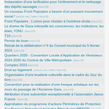
Instauration d’une tarification pour l’enlèvement et le nettoyage
des dépôts sauvages
(
elusVX
)
Un nouveau Front Populaire a besoin d’un puissant mouvement
social !
(
article une
/
edito
/
elusVX
)
Front Populaire : L’union pour résister à l’extrême-droite
(
elusVX
)
Le drame de Gaza interpelle les consciences, les institutions, les
états, l’ONU.
(
elusVX
)
T10
(
elusVX
)
Permis de louer
(
elusVX
)
Retrait de la délibération n°4 du Conseil municipal du 5 février
2024.
(
elusVX
)
Quartiers 2030 - Convention Locale d’Application de Vénissieux
2024-2030 du Contrat de Ville Métropolitain.
(
elusVX
)
Comptes 2023
(
elusVX
)
Droit au logement.
(
article une
/
edito
/
elusVX
)
Organisation d’une braderie culturelle dans le cadre du Jour du
livre
(
elusVX
)
Convention pour la réalisation d’une fresque artistique sur les
murs du passage de l’Ancienne Gare.
(
elusVX
)
Attribution d’une subvention exceptionnelle à l’association Janus
France.
(
elusVX
)
Approbation du programme d’actions Périmètres de Protection
des Espaces Naturels et Agricoles Périurbains (PENAP)