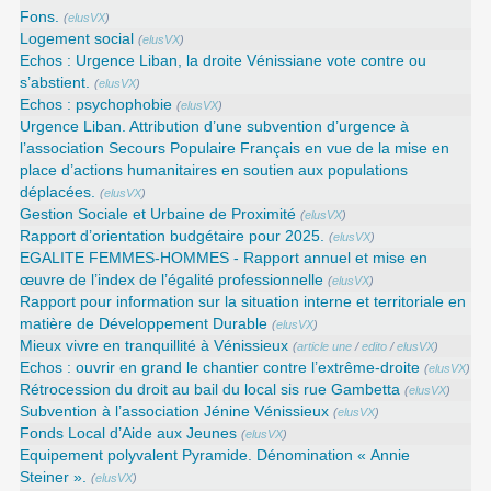
Fons.
(
elusVX
)
Logement social
(
elusVX
)
Echos : Urgence Liban, la droite Vénissiane vote contre ou
s’abstient.
(
elusVX
)
Echos : psychophobie
(
elusVX
)
Urgence Liban. Attribution d’une subvention d’urgence à
l’association Secours Populaire Français en vue de la mise en
place d’actions humanitaires en soutien aux populations
déplacées.
(
elusVX
)
Gestion Sociale et Urbaine de Proximité
(
elusVX
)
Rapport d’orientation budgétaire pour 2025.
(
elusVX
)
EGALITE FEMMES-HOMMES - Rapport annuel et mise en
œuvre de l’index de l’égalité professionnelle
(
elusVX
)
Rapport pour information sur la situation interne et territoriale en
matière de Développement Durable
(
elusVX
)
Mieux vivre en tranquillité à Vénissieux
(
article une
/
edito
/
elusVX
)
Echos : ouvrir en grand le chantier contre l’extrême-droite
(
elusVX
)
Rétrocession du droit au bail du local sis rue Gambetta
(
elusVX
)
Subvention à l’association Jénine Vénissieux
(
elusVX
)
Fonds Local d’Aide aux Jeunes
(
elusVX
)
Equipement polyvalent Pyramide. Dénomination « Annie
Steiner ».
(
elusVX
)