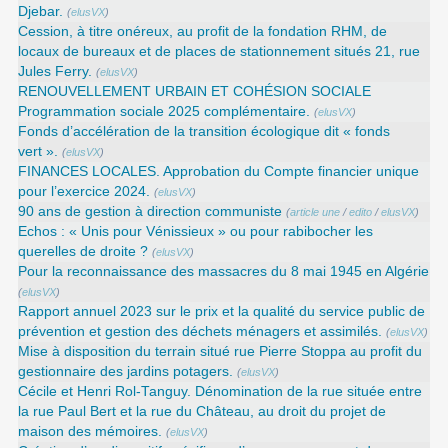
Djebar.
(
elusVX
)
Cession, à titre onéreux, au profit de la fondation RHM, de
locaux de bureaux et de places de stationnement situés 21, rue
Jules Ferry.
(
elusVX
)
RENOUVELLEMENT URBAIN ET COHÉSION SOCIALE
Programmation sociale 2025 complémentaire.
(
elusVX
)
Fonds d’accélération de la transition écologique dit « fonds
vert ».
(
elusVX
)
FINANCES LOCALES. Approbation du Compte financier unique
pour l’exercice 2024.
(
elusVX
)
90 ans de gestion à direction communiste
(
article une
/
edito
/
elusVX
)
Echos : « Unis pour Vénissieux » ou pour rabibocher les
querelles de droite ?
(
elusVX
)
Pour la reconnaissance des massacres du 8 mai 1945 en Algérie
(
elusVX
)
Rapport annuel 2023 sur le prix et la qualité du service public de
prévention et gestion des déchets ménagers et assimilés.
(
elusVX
)
Mise à disposition du terrain situé rue Pierre Stoppa au profit du
gestionnaire des jardins potagers.
(
elusVX
)
Cécile et Henri Rol-Tanguy. Dénomination de la rue située entre
la rue Paul Bert et la rue du Château, au droit du projet de
maison des mémoires.
(
elusVX
)