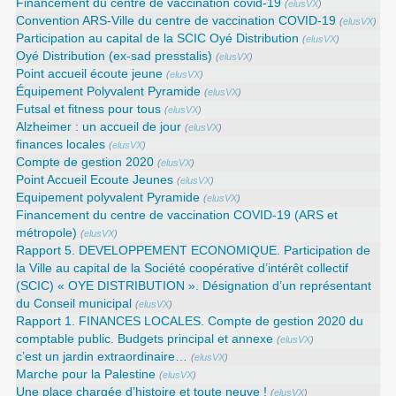
Financement du centre de vaccination covid-19
(
elusVX
)
Convention ARS‑Ville du centre de vaccination COVID‑19
(
elusVX
)
Participation au capital de la SCIC Oyé Distribution
(
elusVX
)
Oyé Distribution (ex-sad presstalis)
(
elusVX
)
Point accueil écoute jeune
(
elusVX
)
Équipement Polyvalent Pyramide
(
elusVX
)
Futsal et fitness pour tous
(
elusVX
)
Alzheimer : un accueil de jour
(
elusVX
)
finances locales
(
elusVX
)
Compte de gestion 2020
(
elusVX
)
Point Accueil Ecoute Jeunes
(
elusVX
)
Equipement polyvalent Pyramide
(
elusVX
)
Financement du centre de vaccination COVID-19 (ARS et
métropole)
(
elusVX
)
Rapport 5. DEVELOPPEMENT ECONOMIQUE. Participation de
la Ville au capital de la Société coopérative d’intérêt collectif
(SCIC) « OYE DISTRIBUTION ». Désignation d’un représentant
du Conseil municipal
(
elusVX
)
Rapport 1. FINANCES LOCALES. Compte de gestion 2020 du
comptable public. Budgets principal et annexe
(
elusVX
)
c’est un jardin extraordinaire…
(
elusVX
)
Marche pour la Palestine
(
elusVX
)
Une place chargée d’histoire et toute neuve !
(
elusVX
)