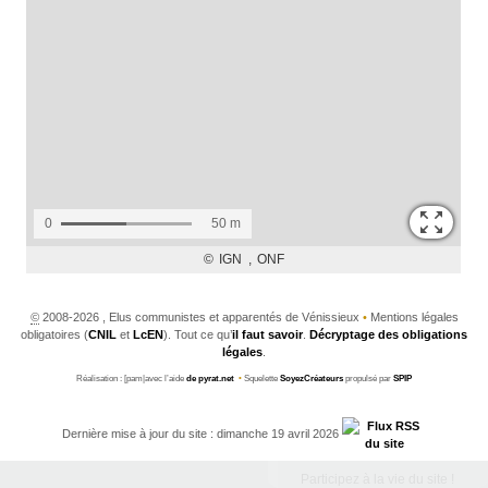
©
2008-2026 , Elus communistes et apparentés de Vénissieux
•
Mentions légales
obligatoires (
CNIL
et
LcEN
). Tout ce qu’
il faut savoir
.
Décryptage des obligations
légales
.
Réalisation : [pam|avec l’aide
de pyrat.net
•
Squelette
SoyezCréateurs
propulsé par
SPIP
Dernière mise à jour du site : dimanche 19 avril 2026
Participez à la vie du site !