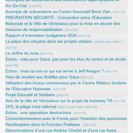
Arc-En-Ciel.
(
elusVX
)
Acompte de subventions au Centre Associatif Boris Vian.
(
elusVX
)
PRÉVENTION SÉCURITÉ - Convention entre l’Éducation
Nationale et la Ville de Vénissieux pour la mise en œuvre des
mesures de responsabilisation.
(
elusVX
)
Rapport d’orientation budgétaire 2026
(
elusVX
)
La place des citoyens dans les projets urbains.
(
article une
/
edito
/
elusVX
)
Le chiffre du mois
(
elusVX
)
Echos : vœu pour Gaza, pas pour les élus du centre et de droite.
(
elusVX
)
Echos : mais qu’est-ce qui est arrivé à Jeff Ariagno ?
(
elusVX
)
Vœu de soutien aux flottilles pour Gaza
(
elusVX
)
Utilisation des locaux communaux par le Centre Médico-Scolaire
de l’Éducation Nationale.
(
elusVX
)
Projet Educatif et Solidaire
(
elusVX
)
Avis de la ville de Vénissieux sur le projet de tramway T8
(
elusVX
)
ZFE, le piège s’est refermé
(
article une
/
edito
/
elusVX
)
Echos : une opposition destructrice.
(
elusVX
)
Conventionnement avec le Fonds pour l’Insertion des personnes
Handicapées dans la Fonction Publique .
(
elusVX
)
Dénominations d’une rue Andrée Chedid et d’une rue Assia