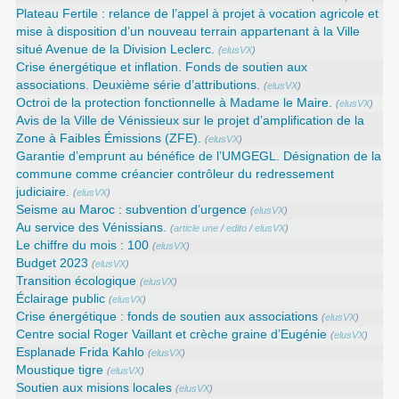
Plateau Fertile : relance de l’appel à projet à vocation agricole et
mise à disposition d’un nouveau terrain appartenant à la Ville
situé Avenue de la Division Leclerc.
(
elusVX
)
Crise énergétique et inflation. Fonds de soutien aux
associations. Deuxième série d’attributions.
(
elusVX
)
Octroi de la protection fonctionnelle à Madame le Maire.
(
elusVX
)
Avis de la Ville de Vénissieux sur le projet d’amplification de la
Zone à Faibles Émissions (ZFE).
(
elusVX
)
Garantie d’emprunt au bénéfice de l’UMGEGL. Désignation de la
commune comme créancier contrôleur du redressement
judiciaire.
(
elusVX
)
Seisme au Maroc : subvention d’urgence
(
elusVX
)
Au service des Vénissians.
(
article une
/
edito
/
elusVX
)
Le chiffre du mois : 100
(
elusVX
)
Budget 2023
(
elusVX
)
Transition écologique
(
elusVX
)
Éclairage public
(
elusVX
)
Crise énergétique : fonds de soutien aux associations
(
elusVX
)
Centre social Roger Vaillant et crèche graine d’Eugénie
(
elusVX
)
Esplanade Frida Kahlo
(
elusVX
)
Moustique tigre
(
elusVX
)
Soutien aux misions locales
(
elusVX
)