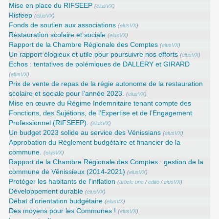
Mise en place du RIFSEEP
(
elusVX
)
Risfeep
(
elusVX
)
Fonds de soutien aux associations
(
elusVX
)
Restauration scolaire et sociale
(
elusVX
)
Rapport de la Chambre Régionale des Comptes
(
elusVX
)
Un rapport élogieux et utile pour poursuivre nos efforts
(
elusVX
)
Echos : tentatives de polémiques de DALLERY et GIRARD
(
elusVX
)
Prix de vente de repas de la régie autonome de la restauration
scolaire et sociale pour l’année 2023.
(
elusVX
)
Mise en œuvre du Régime Indemnitaire tenant compte des
Fonctions, des Sujétions, de l’Expertise et de l’Engagement
Professionnel (RIFSEEP).
(
elusVX
)
Un budget 2023 solide au service des Vénissians
(
elusVX
)
Approbation du Règlement budgétaire et financier de la
commune.
(
elusVX
)
Rapport de la Chambre Régionale des Comptes : gestion de la
commune de Vénissieux (2014-2021)
(
elusVX
)
Protéger les habitants de l’inflation
(
article une
/
edito
/
elusVX
)
Développement durable
(
elusVX
)
Débat d’orientation budgétaire
(
elusVX
)
Des moyens pour les Communes !
(
elusVX
)