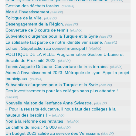
(
elusVX
)
Gestion des déchets forains.
(
elusVX
)
Aide à l’investissement
(
elusVX
)
Politique de la Ville.
(
elusVX
)
Désengagement de la Région.
(
elusVX
)
Couverture de 3 courts de tennis
(
elusVX
)
Subvention d’urgence pour la Turquie et la Syrie
(
elusVX
)
La solidarité fait partie de notre identité vénissiane.
(
elusVX
)
Echos : Stupéfaction au conseil municipal !
(
elusVX
)
POLITIQUE DE LA VILLE. Programmation Gestion Urbaine et
Sociale de Proximité 2023.
(
elusVX
)
Tennis Auguste Delaune. Couverture de trois terrains.
(
elusVX
)
Aides à l’investissement 2023. Métropole de Lyon. Appel à projet
municipaux.
(
elusVX
)
Subvention d’urgence pour la Turquie et la Syrie
(
elusVX
)
Des investissements pour les collèges sans plus attendre !
(
elusVX
)
Nouvelle Maison de l’enfance Anne Sylvestre.
(
elusVX
)
« Pour la réussite éducative, il nous faut des collèges à la
hauteur des besoins ! »
(
elusVX
)
Non à la réforme des retraites !
(
elusVX
)
Le chiffre du mois : 45 000
(
elusVX
)
Un budget 2023 solide au service des Vénissians
(
elusVX
)