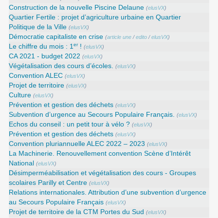
Construction de la nouvelle Piscine Delaune
(
elusVX
)
Quartier Fertile : projet d’agriculture urbaine en Quartier
Politique de la Ville
(
elusVX
)
Démocratie capitaliste en crise
(
article une
/
edito
/
elusVX
)
er
Le chiffre du mois : 1
!
(
elusVX
)
CA 2021 - budget 2022
(
elusVX
)
Végétalisation des cours d’écoles.
(
elusVX
)
Convention ALEC
(
elusVX
)
Projet de territoire
(
elusVX
)
Culture
(
elusVX
)
Prévention et gestion des déchets
(
elusVX
)
Subvention d’urgence au Secours Populaire Français.
(
elusVX
)
Echos du conseil : un petit tour à vélo ?
(
elusVX
)
Prévention et gestion des déchets
(
elusVX
)
Convention pluriannuelle ALEC 2022 – 2023
(
elusVX
)
La Machinerie. Renouvellement convention Scène d’Intérêt
National
(
elusVX
)
Désimperméabilisation et végétalisation des cours - Groupes
scolaires Parilly et Centre
(
elusVX
)
Relations internationales. Attribution d’une subvention d’urgence
au Secours Populaire Français
(
elusVX
)
Projet de territoire de la CTM Portes du Sud
(
elusVX
)