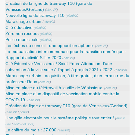
Création de la ligne de tramway T10 (gare de
Vénissieux/Gerland)
(
elusVX
)
Nouvelle ligne de tramway T10
(
elusVX
)
Maraichage urbain
(
elusVX
)
Cité éducative
(
elusVX
)
Zéro non recours
(
elusVX
)
Police municipale
(
elusVX
)
Les échos du conseil : une opposition aphone.
(
elusVX
)
La mutualisation intercommunale pour la transition numérique -
Rapport d’activité SITIV 2020
(
elusVX
)
Cité Éducative Vénissieux / Saint-Fons. Attribution d’une
subvention à la ville suite à l’appel à projets 2021 / 2022.
(
elusVX
)
Maraichage urbain : acquisition, à titre gratuit, d’un terrain rue du
professeur Roux
(
elusVX
)
Mise en place du télétravail à la ville de Vénissieux.
(
elusVX
)
Mise en place d’un dispositif de vaccination mobile contre la
COVID-19.
(
elusVX
)
Création de ligne de tramway T10 (gare de Vénissieux/Gerland).
(
elusVX
/
pcfvx
)
Une gifle électorale pour le système politique tout entier !
(
article
une
/
edito
/
elusVX
)
Le chiffre du mois : 27 000
(
elusVX
)