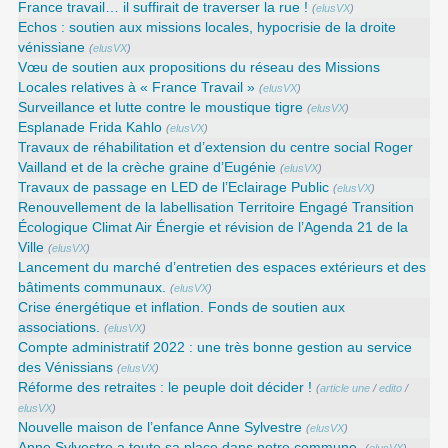
France travail… il suffirait de traverser la rue !
(
elusVX
)
Echos : soutien aux missions locales, hypocrisie de la droite
vénissiane
(
elusVX
)
Vœu de soutien aux propositions du réseau des Missions
Locales relatives à « France Travail »
(
elusVX
)
Surveillance et lutte contre le moustique tigre
(
elusVX
)
Esplanade Frida Kahlo
(
elusVX
)
Travaux de réhabilitation et d’extension du centre social Roger
Vailland et de la crèche graine d’Eugénie
(
elusVX
)
Travaux de passage en LED de l’Eclairage Public
(
elusVX
)
Renouvellement de la labellisation Territoire Engagé Transition
Écologique Climat Air Énergie et révision de l’Agenda 21 de la
Ville
(
elusVX
)
Lancement du marché d’entretien des espaces extérieurs et des
bâtiments communaux.
(
elusVX
)
Crise énergétique et inflation. Fonds de soutien aux
associations.
(
elusVX
)
Compte administratif 2022 : une très bonne gestion au service
des Vénissians
(
elusVX
)
Réforme des retraites : le peuple doit décider !
(
article une
/
edito
/
elusVX
)
Nouvelle maison de l’enfance Anne Sylvestre
(
elusVX
)
Anne Sylvestre a toute sa place dans notre commune.