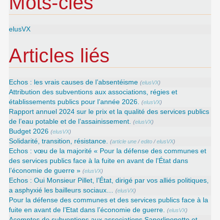
Mots-clés
elusVX
Articles liés
Echos : les vrais causes de l’absentéisme
(
elusVX
)
Attribution des subventions aux associations, régies et
établissements publics pour l’année 2026.
(
elusVX
)
Rapport annuel 2024 sur le prix et la qualité des services publics
de l’eau potable et de l’assainissement.
(
elusVX
)
Budget 2026
(
elusVX
)
Solidarité, transition, résistance.
(
article une
/
edito
/
elusVX
)
Echos : vœu de la majorité « Pour la défense des communes et
des services publics face à la fuite en avant de l’État dans
l’économie de guerre »
(
elusVX
)
Echos : Oui Monsieur Pillet, l’État, dirigé par vos alliés politiques,
a asphyxié les bailleurs sociaux…
(
elusVX
)
Pour la défense des communes et des services publics face à la
fuite en avant de l’Etat dans l’économie de guerre.
(
elusVX
)
Acomptes de subventions aux associations Saperlipopette et