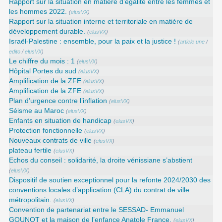
Rapport sur la situation en matière d’égalité entre les femmes et
les hommes 2022.
(
elusVX
)
Rapport sur la situation interne et territoriale en matière de
développement durable.
(
elusVX
)
Israël-Palestine : ensemble, pour la paix et la justice !
(
article une
/
edito
/
elusVX
)
Le chiffre du mois : 1
(
elusVX
)
Hôpital Portes du sud
(
elusVX
)
Amplification de la ZFE
(
elusVX
)
Amplification de la ZFE
(
elusVX
)
Plan d’urgence contre l’inflation
(
elusVX
)
Séisme au Maroc
(
elusVX
)
Enfants en situation de handicap
(
elusVX
)
Protection fonctionnelle
(
elusVX
)
Nouveaux contrats de ville
(
elusVX
)
plateau fertile
(
elusVX
)
Echos du conseil : solidarité, la droite vénissiane s’abstient
(
elusVX
)
Dispositif de soutien exceptionnel pour la refonte 2024/2030 des
conventions locales d’application (CLA) du contrat de ville
métropolitain.
(
elusVX
)
Convention de partenariat entre le SESSAD- Emmanuel
GOUNOT et la maison de l’enfance Anatole France.
(
elusVX
)