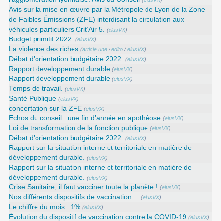
(
elusVX
)
Avis sur la mise en œuvre par la Métropole de Lyon de la Zone
de Faibles Émissions (ZFE) interdisant la circulation aux
véhicules particuliers Crit’Air 5.
(
elusVX
)
Budget primitif 2022.
(
elusVX
)
La violence des riches
(
article une
/
edito
/
elusVX
)
Débat d’orientation budgétaire 2022.
(
elusVX
)
Rapport developpement durable
(
elusVX
)
Rapport developpement durable
(
elusVX
)
Temps de travail.
(
elusVX
)
Santé Publique
(
elusVX
)
concertation sur la ZFE
(
elusVX
)
Echos du conseil : une fin d’année en apothéose
(
elusVX
)
Loi de transformation de la fonction publique
(
elusVX
)
Débat d’orientation budgétaire 2022.
(
elusVX
)
Rapport sur la situation interne et territoriale en matière de
développement durable.
(
elusVX
)
Rapport sur la situation interne et territoriale en matière de
développement durable.
(
elusVX
)
Crise Sanitaire, il faut vacciner toute la planète !
(
elusVX
)
Nos différents dispositifs de vaccination…
(
elusVX
)
Le chiffre du mois : 1%
(
elusVX
)
Évolution du dispositif de vaccination contre la COVID-19
(
elusVX
)