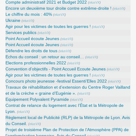
Compte administratif 2021 et Budget 2022
(
elusVX
)
Encore un deuxième tour droite contre extrême-droite !
(
elusVX
)
Le chiffre du mois : 40%
(
elusVX
)
Ukraine
(
elusVX
)
Agir pour les victimes de toutes les guerres !
(
elusVX
)
Services publics
(
elusVX
)
Point Accueil écoute Jeunes
(
elusVX
)
Point Accueil écoute Jeunes
(
elusVX
)
Défendre les droits de tous
(
elusVX
)
Echos du conseil : un retour au conseil…
(
elusVX
)
Elections professionnelles 2022
(
elusVX
)
Convention d’objectifs - Point Accueil Ecoute Jeunes
(
elusVX
)
Agir pour les victimes de toutes les guerres !
(
elusVX
)
Concours photo jeunesse -festival Essenti’Elles 2022
(
elusVX
)
Travaux de réhabilitation et d’extension du Centre Roger Vailland
et de la crèche « graine d’Eugénie ».
(
elusVX
)
Equipement Polyvalent Pyramide
(
elusVX
)
Contrat de relance du logement avec l’État et la Métropole de
Lyon.
(
elusVX
)
Règlement local de Publicité (RLP) de la Métropole de Lyon. Avis
du Conseil.
(
elusVX
)
Projet de troisième Plan de Protection de l’Atmosphère (PPA) de
l’agglomération lyonnaise. Avis du Conseil