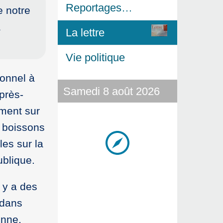
Reportages…
e notre
a
La lettre
Vie politique
sonnel à
Samedi 8 août 2026
près-
ement sur
e boissons
es sur la
ublique.
 y a des
 dans
enne,