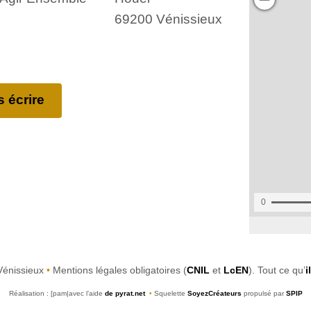
69200 Vénissieux
 écrire
Vénissieux
•
Mentions légales obligatoires (
CNIL
et
LcEN
). Tout ce qu’
i
Réalisation : [pam|avec l’aide
de pyrat.net
•
Squelette
SoyezCréateurs
propulsé par
SPIP