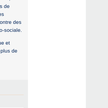
s de
es
contre des
-sociale.
ue et
 plus de