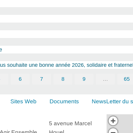
e
s souhaite une bonne année 2026, solidaire et fraternel
5
6
7
8
9
…
65
Sites Web
Documents
NewsLetter du s
5 avenue Marcel
, Agir Ensemble
Houel