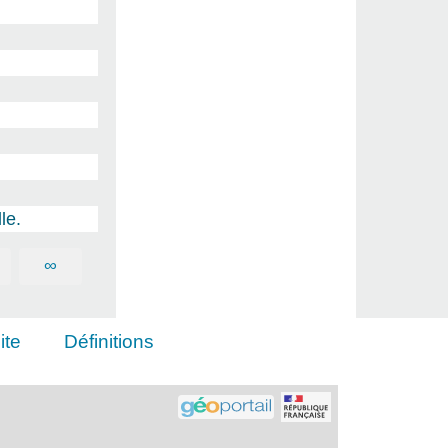
le.
∞
ite
Définitions