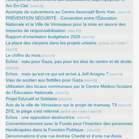
Arc-En-Ciel.
(
elusVX
)
Acompte de subventions au Centre Associatif Boris Vian.
(
elusVX
)
PRÉVENTION SÉCURITÉ - Convention entre l’Éducation
Nationale et la Ville de Vénissieux pour la mise en œuvre des
mesures de responsabilisation.
(
elusVX
)
Rapport d’orientation budgétaire 2026
(
elusVX
)
La place des citoyens dans les projets urbains.
(
article une
/
edito
/
elusVX
)
Le chiffre du mois
(
elusVX
)
Echos : vœu pour Gaza, pas pour les élus du centre et de droite.
(
elusVX
)
Echos : mais qu’est-ce qui est arrivé à Jeff Ariagno ?
(
elusVX
)
Vœu de soutien aux flottilles pour Gaza
(
elusVX
)
Utilisation des locaux communaux par le Centre Médico-Scolaire
de l’Éducation Nationale.
(
elusVX
)
Projet Educatif et Solidaire
(
elusVX
)
Avis de la ville de Vénissieux sur le projet de tramway T8
(
elusVX
)
ZFE, le piège s’est refermé
(
article une
/
edito
/
elusVX
)
Echos : une opposition destructrice.
(
elusVX
)
Conventionnement avec le Fonds pour l’Insertion des personnes
Handicapées dans la Fonction Publique .
(
elusVX
)
Dénominations d’une rue Andrée Chedid et d’une rue Assia