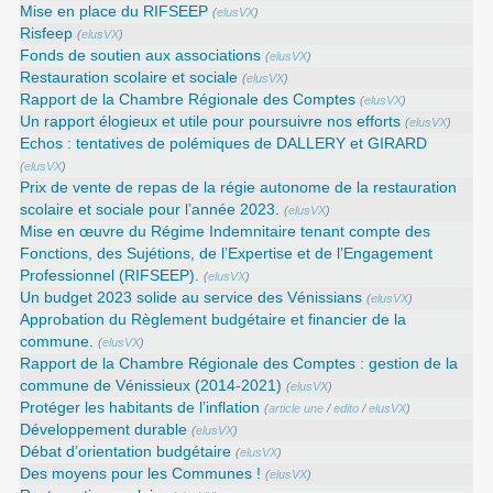
Mise en place du RIFSEEP
(
elusVX
)
Risfeep
(
elusVX
)
Fonds de soutien aux associations
(
elusVX
)
Restauration scolaire et sociale
(
elusVX
)
Rapport de la Chambre Régionale des Comptes
(
elusVX
)
Un rapport élogieux et utile pour poursuivre nos efforts
(
elusVX
)
Echos : tentatives de polémiques de DALLERY et GIRARD
(
elusVX
)
Prix de vente de repas de la régie autonome de la restauration
scolaire et sociale pour l’année 2023.
(
elusVX
)
Mise en œuvre du Régime Indemnitaire tenant compte des
Fonctions, des Sujétions, de l’Expertise et de l’Engagement
Professionnel (RIFSEEP).
(
elusVX
)
Un budget 2023 solide au service des Vénissians
(
elusVX
)
Approbation du Règlement budgétaire et financier de la
commune.
(
elusVX
)
Rapport de la Chambre Régionale des Comptes : gestion de la
commune de Vénissieux (2014-2021)
(
elusVX
)
Protéger les habitants de l’inflation
(
article une
/
edito
/
elusVX
)
Développement durable
(
elusVX
)
Débat d’orientation budgétaire
(
elusVX
)
Des moyens pour les Communes !
(
elusVX
)