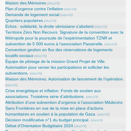
Maison des Mémoires
(
elusVX
)
Plan d’urgence contre l’inflation
(
elusVX
)
Demande de logement social
(
elusVX
)
Quartiers populaires
(
elusVX
)
Echos : solidarité, la droite vénissiane s’abstient
(
elusVX
)
Territoire Zéro Non Recours. Signature de la convention avec la
Métropole pour la poursuite de l’expérimentation TZNR et
subvention de 5 000 euros à l’association Passerelle.
(
elusVX
)
Convention gestion en flux des réservations de logements
locatifs sociaux
(
elusVX
)
Équipe de pilotage de la mission Grand Projet de Ville.
Autorisation pour verser les participations et solliciter les
subventions.
(
elusVX
)
Maison des Mémoires. Autorisation de lancement de l’opération.
(
elusVX
)
Crise énergétique et inflation. Fonds de soutien aux
associations. Troisième série d’attributions.
(
elusVX
)
Attribution d’une subvention d’urgence à l’association Médecins
Sans Frontières en vue de la mise en place d’actions
humanitaires en soutien à la population de Gaza.
(
elusVX
)
Décision modificative n°1 du budget principal.
(
elusVX
)
Débat d’Orientation Budgétaire 2024
(
elusVX
)