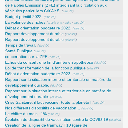
de Faibles Émissions (ZFE) interdisant la circulation aux
véhicules particuliers Crit’Air 5.
(
elusVX
)
Budget primitif 2022.
(
elusVX
)
La violence des riches
(
article une
/
edito
/
elusVX
)
Débat d’orientation budgétaire 2022.
(
elusVX
)
Rapport developpement durable
(
elusVX
)
Rapport developpement durable
(
elusVX
)
Temps de travail.
(
elusVX
)
Santé Publique
(
elusVX
)
concertation sur la ZFE
(
elusVX
)
Echos du conseil : une fin d’année en apothéose
(
elusVX
)
Loi de transformation de la fonction publique
(
elusVX
)
Débat d’orientation budgétaire 2022.
(
elusVX
)
Rapport sur la situation interne et territoriale en matière de
développement durable.
(
elusVX
)
Rapport sur la situation interne et territoriale en matière de
développement durable.
(
elusVX
)
Crise Sanitaire, il faut vacciner toute la planète !
(
elusVX
)
Nos différents dispositifs de vaccination…
(
elusVX
)
Le chiffre du mois : 1%
(
elusVX
)
Évolution du dispositif de vaccination contre la COVID-19
(
elusVX
)
Création de la ligne de tramway T10 (gare de