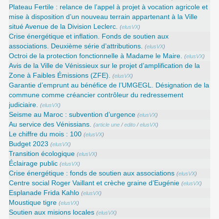
Plateau Fertile : relance de l’appel à projet à vocation agricole et
mise à disposition d’un nouveau terrain appartenant à la Ville
situé Avenue de la Division Leclerc.
(
elusVX
)
Crise énergétique et inflation. Fonds de soutien aux
associations. Deuxième série d’attributions.
(
elusVX
)
Octroi de la protection fonctionnelle à Madame le Maire.
(
elusVX
)
Avis de la Ville de Vénissieux sur le projet d’amplification de la
Zone à Faibles Émissions (ZFE).
(
elusVX
)
Garantie d’emprunt au bénéfice de l’UMGEGL. Désignation de la
commune comme créancier contrôleur du redressement
judiciaire.
(
elusVX
)
Seisme au Maroc : subvention d’urgence
(
elusVX
)
Au service des Vénissians.
(
article une
/
edito
/
elusVX
)
Le chiffre du mois : 100
(
elusVX
)
Budget 2023
(
elusVX
)
Transition écologique
(
elusVX
)
Éclairage public
(
elusVX
)
Crise énergétique : fonds de soutien aux associations
(
elusVX
)
Centre social Roger Vaillant et crèche graine d’Eugénie
(
elusVX
)
Esplanade Frida Kahlo
(
elusVX
)
Moustique tigre
(
elusVX
)
Soutien aux misions locales
(
elusVX
)