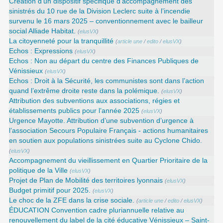
Création d’un dispositif spécifique d’accompagnement des
sinistrés du 10 rue de la Division Leclerc suite à l’incendie
survenu le 16 mars 2025 – conventionnement avec le bailleur
social Alliade Habitat.
(
elusVX
)
La citoyenneté pour la tranquillité
(
article une
/
edito
/
elusVX
)
Echos : Expressions
(
elusVX
)
Echos : Non au départ du centre des Finances Publiques de
Vénissieux
(
elusVX
)
Echos : Droit à la Sécurité, les communistes sont dans l’action
quand l’extrême droite reste dans la polémique.
(
elusVX
)
Attribution des subventions aux associations, régies et
établissements publics pour l’année 2025
(
elusVX
)
Urgence Mayotte. Attribution d’une subvention d’urgence à
l’association Secours Populaire Français - actions humanitaires
en soutien aux populations sinistrées suite au Cyclone Chido.
(
elusVX
)
Accompagnement du vieillissement en Quartier Prioritaire de la
politique de la Ville
(
elusVX
)
Projet de Plan de Mobilité des territoires lyonnais
(
elusVX
)
Budget primitif pour 2025.
(
elusVX
)
Le choc de la ZFE dans la crise sociale.
(
article une
/
edito
/
elusVX
)
ÉDUCATION Convention cadre pluriannuelle relative au
renouvellement du label de la cité éducative Vénissieux – Saint-