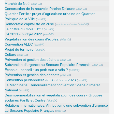
Marché de Noël
(
elusVX
)
Construction de la nouvelle Piscine Delaune
(
elusVX
)
Quartier Fertile : projet d’agriculture urbaine en Quartier
Politique de la Ville
(
elusVX
)
Démocratie capitaliste en crise
(
article une
/
edito
/
elusVX
)
er
Le chiffre du mois : 1
!
(
elusVX
)
CA 2021 - budget 2022
(
elusVX
)
Végétalisation des cours d’écoles.
(
elusVX
)
Convention ALEC
(
elusVX
)
Projet de territoire
(
elusVX
)
Culture
(
elusVX
)
Prévention et gestion des déchets
(
elusVX
)
Subvention d’urgence au Secours Populaire Français.
(
elusVX
)
Echos du conseil : un petit tour à vélo ?
(
elusVX
)
Prévention et gestion des déchets
(
elusVX
)
Convention pluriannuelle ALEC 2022 – 2023
(
elusVX
)
La Machinerie. Renouvellement convention Scène d’Intérêt
National
(
elusVX
)
Désimperméabilisation et végétalisation des cours - Groupes
scolaires Parilly et Centre
(
elusVX
)
Relations internationales. Attribution d’une subvention d’urgence
au Secours Populaire Français
(
elusVX
)