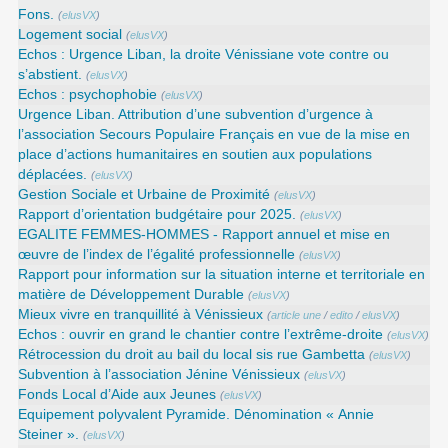
Fons.
(
elusVX
)
Logement social
(
elusVX
)
Echos : Urgence Liban, la droite Vénissiane vote contre ou
s’abstient.
(
elusVX
)
Echos : psychophobie
(
elusVX
)
Urgence Liban. Attribution d’une subvention d’urgence à
l’association Secours Populaire Français en vue de la mise en
place d’actions humanitaires en soutien aux populations
déplacées.
(
elusVX
)
Gestion Sociale et Urbaine de Proximité
(
elusVX
)
Rapport d’orientation budgétaire pour 2025.
(
elusVX
)
EGALITE FEMMES-HOMMES - Rapport annuel et mise en
œuvre de l’index de l’égalité professionnelle
(
elusVX
)
Rapport pour information sur la situation interne et territoriale en
matière de Développement Durable
(
elusVX
)
Mieux vivre en tranquillité à Vénissieux
(
article une
/
edito
/
elusVX
)
Echos : ouvrir en grand le chantier contre l’extrême-droite
(
elusVX
)
Rétrocession du droit au bail du local sis rue Gambetta
(
elusVX
)
Subvention à l’association Jénine Vénissieux
(
elusVX
)
Fonds Local d’Aide aux Jeunes
(
elusVX
)
Equipement polyvalent Pyramide. Dénomination « Annie
Steiner ».
(
elusVX
)