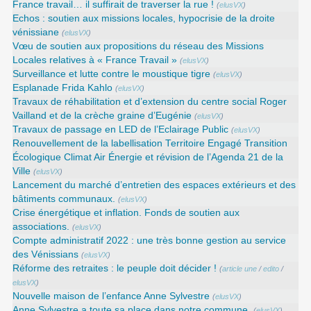
France travail… il suffirait de traverser la rue !
(
elusVX
)
Echos : soutien aux missions locales, hypocrisie de la droite
vénissiane
(
elusVX
)
Vœu de soutien aux propositions du réseau des Missions
Locales relatives à « France Travail »
(
elusVX
)
Surveillance et lutte contre le moustique tigre
(
elusVX
)
Esplanade Frida Kahlo
(
elusVX
)
Travaux de réhabilitation et d’extension du centre social Roger
Vailland et de la crèche graine d’Eugénie
(
elusVX
)
Travaux de passage en LED de l’Eclairage Public
(
elusVX
)
Renouvellement de la labellisation Territoire Engagé Transition
Écologique Climat Air Énergie et révision de l’Agenda 21 de la
Ville
(
elusVX
)
Lancement du marché d’entretien des espaces extérieurs et des
bâtiments communaux.
(
elusVX
)
Crise énergétique et inflation. Fonds de soutien aux
associations.
(
elusVX
)
Compte administratif 2022 : une très bonne gestion au service
des Vénissians
(
elusVX
)
Réforme des retraites : le peuple doit décider !
(
article une
/
edito
/
elusVX
)
Nouvelle maison de l’enfance Anne Sylvestre
(
elusVX
)
Anne Sylvestre a toute sa place dans notre commune.
(
elusVX
)