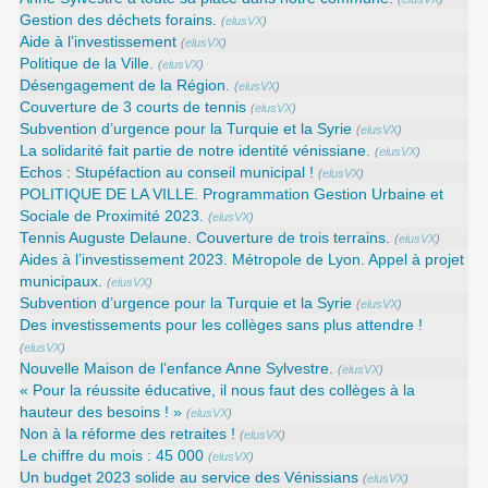
Gestion des déchets forains.
(
elusVX
)
Aide à l’investissement
(
elusVX
)
Politique de la Ville.
(
elusVX
)
Désengagement de la Région.
(
elusVX
)
Couverture de 3 courts de tennis
(
elusVX
)
Subvention d’urgence pour la Turquie et la Syrie
(
elusVX
)
La solidarité fait partie de notre identité vénissiane.
(
elusVX
)
Echos : Stupéfaction au conseil municipal !
(
elusVX
)
POLITIQUE DE LA VILLE. Programmation Gestion Urbaine et
Sociale de Proximité 2023.
(
elusVX
)
Tennis Auguste Delaune. Couverture de trois terrains.
(
elusVX
)
Aides à l’investissement 2023. Métropole de Lyon. Appel à projet
municipaux.
(
elusVX
)
Subvention d’urgence pour la Turquie et la Syrie
(
elusVX
)
Des investissements pour les collèges sans plus attendre !
(
elusVX
)
Nouvelle Maison de l’enfance Anne Sylvestre.
(
elusVX
)
« Pour la réussite éducative, il nous faut des collèges à la
hauteur des besoins ! »
(
elusVX
)
Non à la réforme des retraites !
(
elusVX
)
Le chiffre du mois : 45 000
(
elusVX
)
Un budget 2023 solide au service des Vénissians
(
elusVX
)