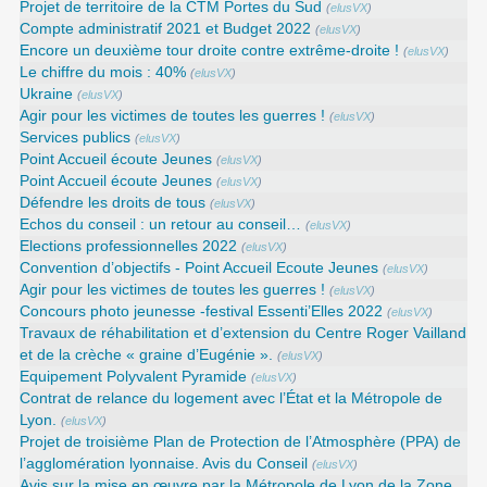
Projet de territoire de la CTM Portes du Sud
(
elusVX
)
Compte administratif 2021 et Budget 2022
(
elusVX
)
Encore un deuxième tour droite contre extrême-droite !
(
elusVX
)
Le chiffre du mois : 40%
(
elusVX
)
Ukraine
(
elusVX
)
Agir pour les victimes de toutes les guerres !
(
elusVX
)
Services publics
(
elusVX
)
Point Accueil écoute Jeunes
(
elusVX
)
Point Accueil écoute Jeunes
(
elusVX
)
Défendre les droits de tous
(
elusVX
)
Echos du conseil : un retour au conseil…
(
elusVX
)
Elections professionnelles 2022
(
elusVX
)
Convention d’objectifs - Point Accueil Ecoute Jeunes
(
elusVX
)
Agir pour les victimes de toutes les guerres !
(
elusVX
)
Concours photo jeunesse -festival Essenti’Elles 2022
(
elusVX
)
Travaux de réhabilitation et d’extension du Centre Roger Vailland
et de la crèche « graine d’Eugénie ».
(
elusVX
)
Equipement Polyvalent Pyramide
(
elusVX
)
Contrat de relance du logement avec l’État et la Métropole de
Lyon.
(
elusVX
)
Projet de troisième Plan de Protection de l’Atmosphère (PPA) de
l’agglomération lyonnaise. Avis du Conseil
(
elusVX
)
Avis sur la mise en œuvre par la Métropole de Lyon de la Zone