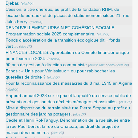
Djebar.
(
elusVX
)
Cession, à titre onéreux, au profit de la fondation RHM, de
locaux de bureaux et de places de stationnement situés 21, rue
Jules Ferry.
(
elusVX
)
RENOUVELLEMENT URBAIN ET COHÉSION SOCIALE
Programmation sociale 2025 complémentaire.
(
elusVX
)
Fonds d’accélération de la transition écologique dit « fonds
vert ».
(
elusVX
)
FINANCES LOCALES. Approbation du Compte financier unique
pour l’exercice 2024.
(
elusVX
)
90 ans de gestion à direction communiste
(
article une
/
edito
/
elusVX
)
Echos : « Unis pour Vénissieux » ou pour rabibocher les
querelles de droite ?
(
elusVX
)
Pour la reconnaissance des massacres du 8 mai 1945 en Algérie
(
elusVX
)
Rapport annuel 2023 sur le prix et la qualité du service public de
prévention et gestion des déchets ménagers et assimilés.
(
elusVX
)
Mise à disposition du terrain situé rue Pierre Stoppa au profit du
gestionnaire des jardins potagers.
(
elusVX
)
Cécile et Henri Rol-Tanguy. Dénomination de la rue située entre
la rue Paul Bert et la rue du Château, au droit du projet de
maison des mémoires.
(
elusVX
)