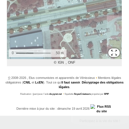
©
2008-2026 , Elus communistes et apparentés de Vénissieux
•
Mentions légales
obligatoires (
CNIL
et
LcEN
). Tout ce qu’
il faut savoir
.
Décryptage des obligations
légales
.
Réalisation : [pam|avec l’aide
de pyrat.net
•
Squelette
SoyezCréateurs
propulsé par
SPIP
Dernière mise à jour du site : dimanche 19 avril 2026
Participez à la vie du site !