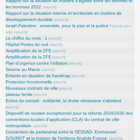
Rapport sur la situation en matière d’égalité entre les femmes et
les hommes 2022.
(
elusVX
)
Rapport sur la situation interne et territoriale en matière de
développement durable.
(
elusVX
)
Israël-Palestine : ensemble, pour la paix et la justice !
(
article une
/
edito
/
elusVX
)
Le chiffre du mois : 1
(
elusVX
)
Hôpital Portes du sud
(
elusVX
)
Amplification de la ZFE
(
elusVX
)
Amplification de la ZFE
(
elusVX
)
Plan d’urgence contre l’inflation
(
elusVX
)
Séisme au Maroc
(
elusVX
)
Enfants en situation de handicap
(
elusVX
)
Protection fonctionnelle
(
elusVX
)
Nouveaux contrats de ville
(
elusVX
)
plateau fertile
(
elusVX
)
Echos du conseil : solidarité, la droite vénissiane s’abstient
(
elusVX
)
Dispositif de soutien exceptionnel pour la refonte 2024/2030 des
conventions locales d’application (CLA) du contrat de ville
métropolitain.
(
elusVX
)
Convention de partenariat entre le SESSAD- Emmanuel
GOUNOT et la maison de l’enfance Anatole France.
(
elusVX
)