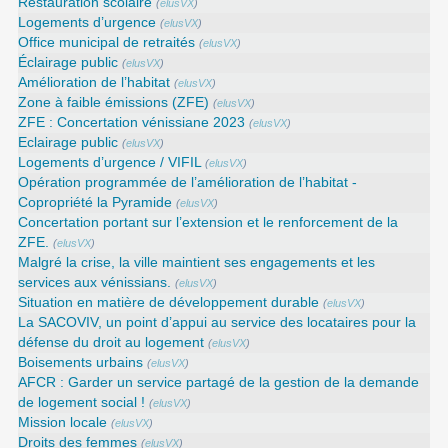
Restauration scolaire
(
elusVX
)
Logements d’urgence
(
elusVX
)
Office municipal de retraités
(
elusVX
)
Éclairage public
(
elusVX
)
Amélioration de l’habitat
(
elusVX
)
Zone à faible émissions (ZFE)
(
elusVX
)
ZFE : Concertation vénissiane 2023
(
elusVX
)
Eclairage public
(
elusVX
)
Logements d’urgence / VIFIL
(
elusVX
)
Opération programmée de l’amélioration de l’habitat -
Copropriété la Pyramide
(
elusVX
)
Concertation portant sur l’extension et le renforcement de la
ZFE.
(
elusVX
)
Malgré la crise, la ville maintient ses engagements et les
services aux vénissians.
(
elusVX
)
Situation en matière de développement durable
(
elusVX
)
La SACOVIV, un point d’appui au service des locataires pour la
défense du droit au logement
(
elusVX
)
Boisements urbains
(
elusVX
)
AFCR : Garder un service partagé de la gestion de la demande
de logement social !
(
elusVX
)
Mission locale
(
elusVX
)
Droits des femmes
(
elusVX
)