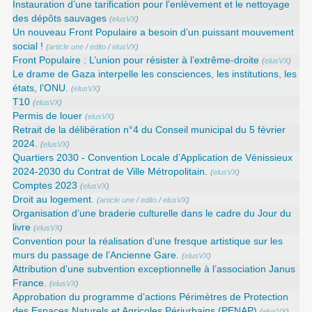
Instauration d’une tarification pour l’enlèvement et le nettoyage
des dépôts sauvages
(
elusVX
)
Un nouveau Front Populaire a besoin d’un puissant mouvement
social !
(
article une
/
edito
/
elusVX
)
Front Populaire : L’union pour résister à l’extrême-droite
(
elusVX
)
Le drame de Gaza interpelle les consciences, les institutions, les
états, l’ONU.
(
elusVX
)
T10
(
elusVX
)
Permis de louer
(
elusVX
)
Retrait de la délibération n°4 du Conseil municipal du 5 février
2024.
(
elusVX
)
Quartiers 2030 - Convention Locale d’Application de Vénissieux
2024-2030 du Contrat de Ville Métropolitain.
(
elusVX
)
Comptes 2023
(
elusVX
)
Droit au logement.
(
article une
/
edito
/
elusVX
)
Organisation d’une braderie culturelle dans le cadre du Jour du
livre
(
elusVX
)
Convention pour la réalisation d’une fresque artistique sur les
murs du passage de l’Ancienne Gare.
(
elusVX
)
Attribution d’une subvention exceptionnelle à l’association Janus
France.
(
elusVX
)
Approbation du programme d’actions Périmètres de Protection
des Espaces Naturels et Agricoles Périurbains (PENAP)
(
elusVX
)