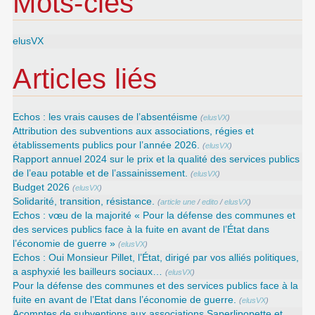
Mots-clés
elusVX
Articles liés
Echos : les vrais causes de l’absentéisme
(
elusVX
)
Attribution des subventions aux associations, régies et
établissements publics pour l’année 2026.
(
elusVX
)
Rapport annuel 2024 sur le prix et la qualité des services publics
de l’eau potable et de l’assainissement.
(
elusVX
)
Budget 2026
(
elusVX
)
Solidarité, transition, résistance.
(
article une
/
edito
/
elusVX
)
Echos : vœu de la majorité « Pour la défense des communes et
des services publics face à la fuite en avant de l’État dans
l’économie de guerre »
(
elusVX
)
Echos : Oui Monsieur Pillet, l’État, dirigé par vos alliés politiques,
a asphyxié les bailleurs sociaux…
(
elusVX
)
Pour la défense des communes et des services publics face à la
fuite en avant de l’Etat dans l’économie de guerre.
(
elusVX
)
Acomptes de subventions aux associations Saperlipopette et