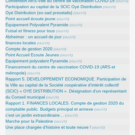
Convention ARS‑Ville du centre de vaccination COVID‑19
(
elusVX
)
Participation au capital de la SCIC Oyé Distribution
(
elusVX
)
Oyé Distribution (ex-sad presstalis)
(
elusVX
)
Point accueil écoute jeune
(
elusVX
)
Équipement Polyvalent Pyramide
(
elusVX
)
Futsal et fitness pour tous
(
elusVX
)
Alzheimer : un accueil de jour
(
elusVX
)
finances locales
(
elusVX
)
Compte de gestion 2020
(
elusVX
)
Point Accueil Ecoute Jeunes
(
elusVX
)
Equipement polyvalent Pyramide
(
elusVX
)
Financement du centre de vaccination COVID-19 (ARS et
métropole)
(
elusVX
)
Rapport 5. DEVELOPPEMENT ECONOMIQUE. Participation de
la Ville au capital de la Société coopérative d’intérêt collectif
(SCIC) « OYE DISTRIBUTION ». Désignation d’un représentant
du Conseil municipal
(
elusVX
)
Rapport 1. FINANCES LOCALES. Compte de gestion 2020 du
comptable public. Budgets principal et annexe
(
elusVX
)
c’est un jardin extraordinaire…
(
elusVX
)
Marche pour la Palestine
(
elusVX
)
Une place chargée d’histoire et toute neuve !
(
elusVX
)