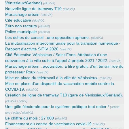
Vénissieux/Gerland)
(
elusVX
)
Nouvelle ligne de tramway T10
(
elusVX
)
Maraichage urbain
(
elusVX
)
Cité éducative
(
elusVX
)
Zéro non recours
(
elusVX
)
Police municipale
(
elusVX
)
Les échos du conseil : une opposition aphone.
(
elusVX
)
La mutualisation intercommunale pour la transition numérique -
Rapport d’activité SITIV 2020
(
elusVX
)
Cité Éducative Vénissieux / Saint-Fons. Attribution d’une
subvention à la ville suite à l’appel à projets 2021 / 2022.
(
elusVX
)
Maraichage urbain : acquisition, à titre gratuit, d’un terrain rue du
professeur Roux
(
elusVX
)
Mise en place du télétravail à la ville de Vénissieux.
(
elusVX
)
Mise en place d’un dispositif de vaccination mobile contre la
COVID-19.
(
elusVX
)
Création de ligne de tramway T10 (gare de Vénissieux/Gerland).
(
elusVX
/
pcfvx
)
Une gifle électorale pour le système politique tout entier !
(
article
une
/
edito
/
elusVX
)
Le chiffre du mois : 27 000
(
elusVX
)
Financement du centre de vaccination covid-19
(
elusVX
)