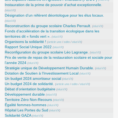
Instauration de la prime de pouvoir d’achat exceptionnelle.
(
elusVX
)
Désignation d’un référent déontologue pour les élus locaux.
(
elusVX
)
Reconstruction du groupe scolaire Charles Perrault.
(
elusVX
)
Fonds d’accélération de la transition écologique dans les
territoires dit « fonds vert ».
(
elusVX
)
Organisons la solidarité !
(
article une
/
edito
/
elusVX
)
Rapport Social Unique 2022
(
elusVX
)
Reconfiguration du groupe scolaire Léo Lagrange.
(
elusVX
)
Prix de vente de repas de la restauration scolaire et sociale pour
l’année 2024
(
elusVX
)
Stratégie unique de Développement Humain Durable.
(
elusVX
)
Dotation de Soutien à l’Investissement Local
(
elusVX
)
Un budget 2024 amortiseur social
(
elusVX
)
Un budget 2024 de solidarité.
(
article une
/
edito
/
elusVX
)
Débat d’orientation budgétaire
(
elusVX
)
Développement durable
(
elusVX
)
Territoire Zéro Non-Recours
(
elusVX
)
Égalité femmes-hommes
(
elusVX
)
Hôpital Les Portes du Sud
(
elusVX
)
Solidarité GAZA
(
elusVX
)