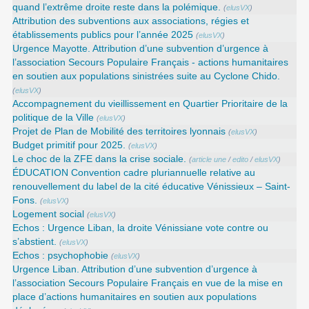
quand l’extrême droite reste dans la polémique.
(
elusVX
)
Attribution des subventions aux associations, régies et
établissements publics pour l’année 2025
(
elusVX
)
Urgence Mayotte. Attribution d’une subvention d’urgence à
l’association Secours Populaire Français - actions humanitaires
en soutien aux populations sinistrées suite au Cyclone Chido.
(
elusVX
)
Accompagnement du vieillissement en Quartier Prioritaire de la
politique de la Ville
(
elusVX
)
Projet de Plan de Mobilité des territoires lyonnais
(
elusVX
)
Budget primitif pour 2025.
(
elusVX
)
Le choc de la ZFE dans la crise sociale.
(
article une
/
edito
/
elusVX
)
ÉDUCATION Convention cadre pluriannuelle relative au
renouvellement du label de la cité éducative Vénissieux – Saint-
Fons.
(
elusVX
)
Logement social
(
elusVX
)
Echos : Urgence Liban, la droite Vénissiane vote contre ou
s’abstient.
(
elusVX
)
Echos : psychophobie
(
elusVX
)
Urgence Liban. Attribution d’une subvention d’urgence à
l’association Secours Populaire Français en vue de la mise en
place d’actions humanitaires en soutien aux populations