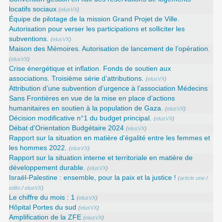
locatifs sociaux
(
elusVX
)
Équipe de pilotage de la mission Grand Projet de Ville.
Autorisation pour verser les participations et solliciter les
subventions.
(
elusVX
)
Maison des Mémoires. Autorisation de lancement de l’opération.
(
elusVX
)
Crise énergétique et inflation. Fonds de soutien aux
associations. Troisième série d’attributions.
(
elusVX
)
Attribution d’une subvention d’urgence à l’association Médecins
Sans Frontières en vue de la mise en place d’actions
humanitaires en soutien à la population de Gaza.
(
elusVX
)
Décision modificative n°1 du budget principal.
(
elusVX
)
Débat d’Orientation Budgétaire 2024
(
elusVX
)
Rapport sur la situation en matière d’égalité entre les femmes et
les hommes 2022.
(
elusVX
)
Rapport sur la situation interne et territoriale en matière de
développement durable.
(
elusVX
)
Israël-Palestine : ensemble, pour la paix et la justice !
(
article une
/
edito
/
elusVX
)
Le chiffre du mois : 1
(
elusVX
)
Hôpital Portes du sud
(
elusVX
)
Amplification de la ZFE
(
elusVX
)