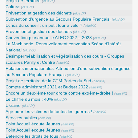
Projet de territoire
(
elusVX
)
Culture
(
elusVX
)
Prévention et gestion des déchets
(
elusVX
)
Subvention d’urgence au Secours Populaire Français.
(
elusVX
)
Echos du conseil : un petit tour à vélo ?
(
elusVX
)
Prévention et gestion des déchets
(
elusVX
)
Convention pluriannuelle ALEC 2022 – 2023
(
elusVX
)
La Machinerie. Renouvellement convention Scène d’Intérêt
National
(
elusVX
)
Désimperméabilisation et végétalisation des cours - Groupes
scolaires Parilly et Centre
(
elusVX
)
Relations internationales. Attribution d’une subvention d’urgence
au Secours Populaire Français
(
elusVX
)
Projet de territoire de la CTM Portes du Sud
(
elusVX
)
Compte administratif 2021 et Budget 2022
(
elusVX
)
Encore un deuxième tour droite contre extrême-droite !
(
elusVX
)
Le chiffre du mois : 40%
(
elusVX
)
Ukraine
(
elusVX
)
Agir pour les victimes de toutes les guerres !
(
elusVX
)
Services publics
(
elusVX
)
Point Accueil écoute Jeunes
(
elusVX
)
Point Accueil écoute Jeunes
(
elusVX
)
Défendre les droits de tous
(
elusVX
)