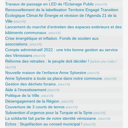
Travaux de passage en LED de l’Eclairage Public
(
elusVX
)
Renouvellement de la labellisation Territoire Engagé Transition
Écologique Climat Air Énergie et révision de l’Agenda 21 de la
Ville
(
elusVX
)
Lancement du marché d’entretien des espaces extérieurs et des
bâtiments communaux.
(
elusVX
)
Crise énergétique et inflation. Fonds de soutien aux
associations.
(
elusVX
)
Compte administratif 2022 : une très bonne gestion au service
des Vénissians
(
elusVX
)
Réforme des retraites : le peuple doit décider !
(
article une
/
edito
/
elusVX
)
Nouvelle maison de l’enfance Anne Sylvestre
(
elusVX
)
Anne Sylvestre a toute sa place dans notre commune.
(
elusVX
)
Gestion des déchets forains.
(
elusVX
)
Aide à l’investissement
(
elusVX
)
Politique de la Ville.
(
elusVX
)
Désengagement de la Région.
(
elusVX
)
Couverture de 3 courts de tennis
(
elusVX
)
Subvention d’urgence pour la Turquie et la Syrie
(
elusVX
)
La solidarité fait partie de notre identité vénissiane.
(
elusVX
)
Echos : Stupéfaction au conseil municipal !
(
elusVX
)