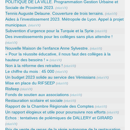
POLITIQUE DE LA VILLE. Programmation Gestion Urbaine et
Sociale de Proximité 2023.
(
elusVX
)
Tennis Auguste Delaune. Couverture de trois terrains.
(
elusVX
)
Aides à l’investissement 2023. Métropole de Lyon. Appel à projet
municipaux.
(
elusVX
)
Subvention d’urgence pour la Turquie et la Syrie
(
elusVX
)
Des investissements pour les collèges sans plus attendre !
(
elusVX
)
Nouvelle Maison de l’enfance Anne Sylvestre.
(
elusVX
)
« Pour la réussite éducative, il nous faut des collèges à la
hauteur des besoins ! »
(
elusVX
)
Non à la réforme des retraites !
(
elusVX
)
Le chiffre du mois : 45 000
(
elusVX
)
Un budget 2023 solide au service des Vénissians
(
elusVX
)
Mise en place du RIFSEEP
(
elusVX
)
Risfeep
(
elusVX
)
Fonds de soutien aux associations
(
elusVX
)
Restauration scolaire et sociale
(
elusVX
)
Rapport de la Chambre Régionale des Comptes
(
elusVX
)
Un rapport élogieux et utile pour poursuivre nos efforts
(
elusVX
)
Echos : tentatives de polémiques de DALLERY et GIRARD
(
elusVX
)
Prix de vente de repas de la régie autonome de la restauration