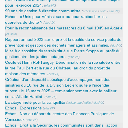
pour l’exercice 2024.
(
elusVX
)
90 ans de gestion à direction communiste
(
article une
/
edito
/
elusVX
)
Echos : « Unis pour Vénissieux » ou pour rabibocher les
querelles de droite ?
(
elusVX
)
Pour la reconnaissance des massacres du 8 mai 1945 en Algérie
(
elusVX
)
Rapport annuel 2023 sur le prix et la qualité du service public de
prévention et gestion des déchets ménagers et assimilés.
(
elusVX
)
Mise à disposition du terrain situé rue Pierre Stoppa au profit du
gestionnaire des jardins potagers.
(
elusVX
)
Cécile et Henri Rol-Tanguy. Dénomination de la rue située entre
la rue Paul Bert et la rue du Château, au droit du projet de
maison des mémoires.
(
elusVX
)
Création d’un dispositif spécifique d’accompagnement des
sinistrés du 10 rue de la Division Leclerc suite à l’incendie
survenu le 16 mars 2025 – conventionnement avec le bailleur
social Alliade Habitat.
(
elusVX
)
La citoyenneté pour la tranquillité
(
article une
/
edito
/
elusVX
)
Echos : Expressions
(
elusVX
)
Echos : Non au départ du centre des Finances Publiques de
Vénissieux
(
elusVX
)
Echos : Droit à la Sécurité, les communistes sont dans l’action