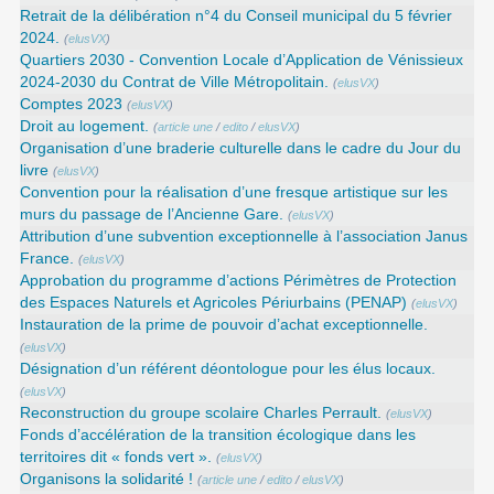
Retrait de la délibération n°4 du Conseil municipal du 5 février
2024.
(
elusVX
)
Quartiers 2030 - Convention Locale d’Application de Vénissieux
2024-2030 du Contrat de Ville Métropolitain.
(
elusVX
)
Comptes 2023
(
elusVX
)
Droit au logement.
(
article une
/
edito
/
elusVX
)
Organisation d’une braderie culturelle dans le cadre du Jour du
livre
(
elusVX
)
Convention pour la réalisation d’une fresque artistique sur les
murs du passage de l’Ancienne Gare.
(
elusVX
)
Attribution d’une subvention exceptionnelle à l’association Janus
France.
(
elusVX
)
Approbation du programme d’actions Périmètres de Protection
des Espaces Naturels et Agricoles Périurbains (PENAP)
(
elusVX
)
Instauration de la prime de pouvoir d’achat exceptionnelle.
(
elusVX
)
Désignation d’un référent déontologue pour les élus locaux.
(
elusVX
)
Reconstruction du groupe scolaire Charles Perrault.
(
elusVX
)
Fonds d’accélération de la transition écologique dans les
territoires dit « fonds vert ».
(
elusVX
)
Organisons la solidarité !
(
article une
/
edito
/
elusVX
)