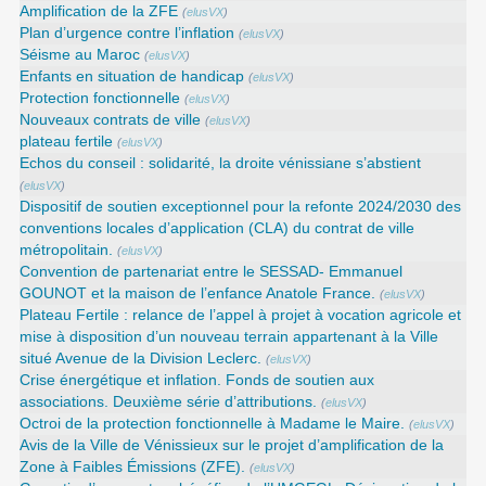
Amplification de la ZFE
(
elusVX
)
Plan d’urgence contre l’inflation
(
elusVX
)
Séisme au Maroc
(
elusVX
)
Enfants en situation de handicap
(
elusVX
)
Protection fonctionnelle
(
elusVX
)
Nouveaux contrats de ville
(
elusVX
)
plateau fertile
(
elusVX
)
Echos du conseil : solidarité, la droite vénissiane s’abstient
(
elusVX
)
Dispositif de soutien exceptionnel pour la refonte 2024/2030 des
conventions locales d’application (CLA) du contrat de ville
métropolitain.
(
elusVX
)
Convention de partenariat entre le SESSAD- Emmanuel
GOUNOT et la maison de l’enfance Anatole France.
(
elusVX
)
Plateau Fertile : relance de l’appel à projet à vocation agricole et
mise à disposition d’un nouveau terrain appartenant à la Ville
situé Avenue de la Division Leclerc.
(
elusVX
)
Crise énergétique et inflation. Fonds de soutien aux
associations. Deuxième série d’attributions.
(
elusVX
)
Octroi de la protection fonctionnelle à Madame le Maire.
(
elusVX
)
Avis de la Ville de Vénissieux sur le projet d’amplification de la
Zone à Faibles Émissions (ZFE).
(
elusVX
)