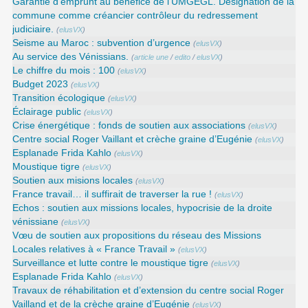
Garantie d’emprunt au bénéfice de l’UMGEGL. Désignation de la
commune comme créancier contrôleur du redressement
judiciaire.
(
elusVX
)
Seisme au Maroc : subvention d’urgence
(
elusVX
)
Au service des Vénissians.
(
article une
/
edito
/
elusVX
)
Le chiffre du mois : 100
(
elusVX
)
Budget 2023
(
elusVX
)
Transition écologique
(
elusVX
)
Éclairage public
(
elusVX
)
Crise énergétique : fonds de soutien aux associations
(
elusVX
)
Centre social Roger Vaillant et crèche graine d’Eugénie
(
elusVX
)
Esplanade Frida Kahlo
(
elusVX
)
Moustique tigre
(
elusVX
)
Soutien aux misions locales
(
elusVX
)
France travail… il suffirait de traverser la rue !
(
elusVX
)
Echos : soutien aux missions locales, hypocrisie de la droite
vénissiane
(
elusVX
)
Vœu de soutien aux propositions du réseau des Missions
Locales relatives à « France Travail »
(
elusVX
)
Surveillance et lutte contre le moustique tigre
(
elusVX
)
Esplanade Frida Kahlo
(
elusVX
)
Travaux de réhabilitation et d’extension du centre social Roger
Vailland et de la crèche graine d’Eugénie
(
elusVX
)