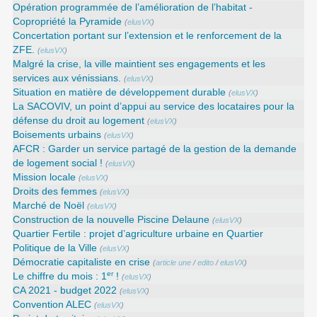
Opération programmée de l’amélioration de l’habitat -
Copropriété la Pyramide
(
elusVX
)
Concertation portant sur l’extension et le renforcement de la
ZFE.
(
elusVX
)
Malgré la crise, la ville maintient ses engagements et les
services aux vénissians.
(
elusVX
)
Situation en matière de développement durable
(
elusVX
)
La SACOVIV, un point d’appui au service des locataires pour la
défense du droit au logement
(
elusVX
)
Boisements urbains
(
elusVX
)
AFCR : Garder un service partagé de la gestion de la demande
de logement social !
(
elusVX
)
Mission locale
(
elusVX
)
Droits des femmes
(
elusVX
)
Marché de Noël
(
elusVX
)
Construction de la nouvelle Piscine Delaune
(
elusVX
)
Quartier Fertile : projet d’agriculture urbaine en Quartier
Politique de la Ville
(
elusVX
)
Démocratie capitaliste en crise
(
article une
/
edito
/
elusVX
)
er
Le chiffre du mois : 1
!
(
elusVX
)
CA 2021 - budget 2022
(
elusVX
)
Convention ALEC
(
elusVX
)