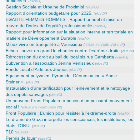
déplacées.
(
elusVX
)
Gestion Sociale et Urbaine de Proximité
(
elusVX
)
Rapport d’orientation budgétaire pour 2025.
(
elusVX
)
EGALITE FEMMES-HOMMES - Rapport annuel et mise en
œuvre de l’index de l’égalité professionnelle
(
elusVX
)
Rapport pour information sur la situation interne et territoriale en
matière de Développement Durable
(
elusVX
)
Mieux vivre en tranquillité à Vénissieux
(
article une
/
edito
/
elusVX
)
Echos : ouvrir en grand le chantier contre l’extrême-droite
(
elusVX
)
Rétrocession du droit au bail du local sis rue Gambetta
(
elusVX
)
Subvention à l’association Jénine Vénissieux
(
elusVX
)
Fonds Local d’Aide aux Jeunes
(
elusVX
)
Equipement polyvalent Pyramide. Dénomination « Annie
Steiner ».
(
elusVX
)
Instauration d’une tarification pour l’enlèvement et le nettoyage
des dépôts sauvages
(
elusVX
)
Un nouveau Front Populaire a besoin d’un puissant mouvement
social !
(
article une
/
edito
/
elusVX
)
Front Populaire : L’union pour résister à l’extrême-droite
(
elusVX
)
Le drame de Gaza interpelle les consciences, les institutions, les
états, l’ONU.
(
elusVX
)
T10
(
elusVX
)
Permis de louer
(
elusVX
)