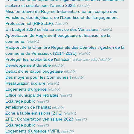
scolaire et sociale pour l’année 2023.
(
elusVX
)
Mise en œuvre du Régime Indemnitaire tenant compte des
Fonctions, des Sujétions, de l’Expertise et de l’Engagement
Professionnel (RIFSEEP).
(
elusVX
)
Un budget 2023 solide au service des Vénissians
(
elusVX
)
Approbation du Règlement budgétaire et financier de la
commune.
(
elusVX
)
Rapport de la Chambre Régionale des Comptes : gestion de la
commune de Vénissieux (2014-2021)
(
elusVX
)
Protéger les habitants de l’inflation
(
article une
/
edito
/
elusVX
)
Développement durable
(
elusVX
)
Débat d’orientation budgétaire
(
elusVX
)
Des moyens pour les Communes !
(
elusVX
)
Restauration scolaire
(
elusVX
)
Logements d’urgence
(
elusVX
)
Office municipal de retraités
(
elusVX
)
Éclairage public
(
elusVX
)
Amélioration de l’habitat
(
elusVX
)
Zone à faible émissions (ZFE)
(
elusVX
)
ZFE : Concertation vénissiane 2023
(
elusVX
)
Eclairage public
(
elusVX
)
Logements d’urgence / VIFIL
(
elusVX
)