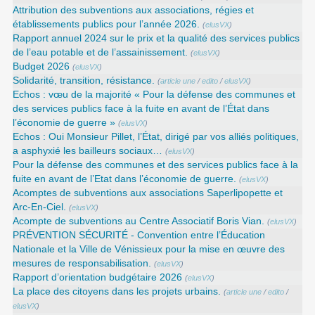
Attribution des subventions aux associations, régies et
établissements publics pour l’année 2026.
(
elusVX
)
Rapport annuel 2024 sur le prix et la qualité des services publics
de l’eau potable et de l’assainissement.
(
elusVX
)
Budget 2026
(
elusVX
)
Solidarité, transition, résistance.
(
article une
/
edito
/
elusVX
)
Echos : vœu de la majorité « Pour la défense des communes et
des services publics face à la fuite en avant de l’État dans
l’économie de guerre »
(
elusVX
)
Echos : Oui Monsieur Pillet, l’État, dirigé par vos alliés politiques,
a asphyxié les bailleurs sociaux…
(
elusVX
)
Pour la défense des communes et des services publics face à la
fuite en avant de l’Etat dans l’économie de guerre.
(
elusVX
)
Acomptes de subventions aux associations Saperlipopette et
Arc-En-Ciel.
(
elusVX
)
Acompte de subventions au Centre Associatif Boris Vian.
(
elusVX
)
PRÉVENTION SÉCURITÉ - Convention entre l’Éducation
Nationale et la Ville de Vénissieux pour la mise en œuvre des
mesures de responsabilisation.
(
elusVX
)
Rapport d’orientation budgétaire 2026
(
elusVX
)
La place des citoyens dans les projets urbains.
(
article une
/
edito
/
elusVX
)