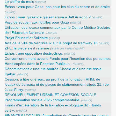
Le chiffre du mois
(
elusVX
)
Echos : vœu pour Gaza, pas pour les élus du centre et de droite.
(
elusVX
)
Echos : mais qu’est-ce qui est arrivé à Jeff Ariagno ?
(
elusVX
)
Vœu de soutien aux flottilles pour Gaza
(
elusVX
)
Utilisation des locaux communaux par le Centre Médico-Scolaire
de l’Éducation Nationale.
(
elusVX
)
Projet Educatif et Solidaire
(
elusVX
)
Avis de la ville de Vénissieux sur le projet de tramway T8
(
elusVX
)
ZFE, le piège s’est refermé
(
article une
/
edito
/
elusVX
)
Echos : une opposition destructrice.
(
elusVX
)
Conventionnement avec le Fonds pour l’Insertion des personnes
Handicapées dans la Fonction Publique .
(
elusVX
)
Dénominations d’une rue Andrée Chedid et d’une rue Assia
Djebar.
(
elusVX
)
Cession, à titre onéreux, au profit de la fondation RHM, de
locaux de bureaux et de places de stationnement situés 21, rue
Jules Ferry.
(
elusVX
)
RENOUVELLEMENT URBAIN ET COHÉSION SOCIALE
Programmation sociale 2025 complémentaire.
(
elusVX
)
Fonds d’accélération de la transition écologique dit « fonds
vert ».
(
elusVX
)
FINANCES LOCALES. Approbation du Compte financier unique