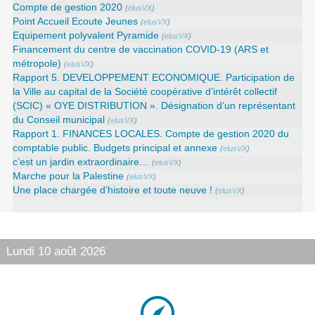
Compte de gestion 2020
(
elusVX
)
Point Accueil Ecoute Jeunes
(
elusVX
)
Equipement polyvalent Pyramide
(
elusVX
)
Financement du centre de vaccination COVID-19 (ARS et
métropole)
(
elusVX
)
Rapport 5. DEVELOPPEMENT ECONOMIQUE. Participation de
la Ville au capital de la Société coopérative d’intérêt collectif
(SCIC) « OYE DISTRIBUTION ». Désignation d’un représentant
du Conseil municipal
(
elusVX
)
Rapport 1. FINANCES LOCALES. Compte de gestion 2020 du
comptable public. Budgets principal et annexe
(
elusVX
)
c’est un jardin extraordinaire…
(
elusVX
)
Marche pour la Palestine
(
elusVX
)
Une place chargée d’histoire et toute neuve !
(
elusVX
)
Lundi 10 août 2026