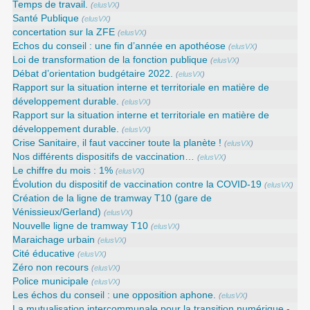
Temps de travail.
(
elusVX
)
Santé Publique
(
elusVX
)
concertation sur la ZFE
(
elusVX
)
Echos du conseil : une fin d’année en apothéose
(
elusVX
)
Loi de transformation de la fonction publique
(
elusVX
)
Débat d’orientation budgétaire 2022.
(
elusVX
)
Rapport sur la situation interne et territoriale en matière de
développement durable.
(
elusVX
)
Rapport sur la situation interne et territoriale en matière de
développement durable.
(
elusVX
)
Crise Sanitaire, il faut vacciner toute la planète !
(
elusVX
)
Nos différents dispositifs de vaccination…
(
elusVX
)
Le chiffre du mois : 1%
(
elusVX
)
Évolution du dispositif de vaccination contre la COVID-19
(
elusVX
)
Création de la ligne de tramway T10 (gare de
Vénissieux/Gerland)
(
elusVX
)
Nouvelle ligne de tramway T10
(
elusVX
)
Maraichage urbain
(
elusVX
)
Cité éducative
(
elusVX
)
Zéro non recours
(
elusVX
)
Police municipale
(
elusVX
)
Les échos du conseil : une opposition aphone.
(
elusVX
)
La mutualisation intercommunale pour la transition numérique -