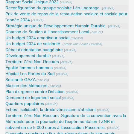
Rapport Social Unique 2022
(
elusVX
)
Reconfiguration du groupe scolaire Léo Lagrange.
(
elusVX
)
Prix de vente de repas de la restauration scolaire et sociale pour
l’année 2024
(
elusVX
)
Stratégie unique de Développement Humain Durable.
(
elusVX
)
Dotation de Soutien à l’Investissement Local
(
elusVX
)
Un budget 2024 amortiseur social
(
elusVX
)
Un budget 2024 de solidarité.
(
article une
/
edito
/
elusVX
)
Débat d’orientation budgétaire
(
elusVX
)
Développement durable
(
elusVX
)
Territoire Zéro Non-Recours
(
elusVX
)
Égalité femmes-hommes
(
elusVX
)
Hôpital Les Portes du Sud
(
elusVX
)
Solidarité GAZA
(
elusVX
)
Maison des Mémoires
(
elusVX
)
Plan d’urgence contre l’inflation
(
elusVX
)
Demande de logement social
(
elusVX
)
Quartiers populaires
(
elusVX
)
Echos : solidarité, la droite vénissiane s’abstient
(
elusVX
)
Territoire Zéro Non Recours. Signature de la convention avec la
Métropole pour la poursuite de l’expérimentation TZNR et
subvention de 5 000 euros à l’association Passerelle.
(
elusVX
)
Convention gestion en flux des réservations de logements