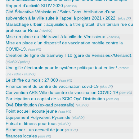
Rapport d’activité SITIV 2020
(
elusVX
)
Cité Éducative Vénissieux / Saint-Fons. Attribution d’une
subvention à la ville suite à l’appel à projets 2021 / 2022.
(
elusVX
)
Maraichage urbain : acquisition, à titre gratuit, d’un terrain rue du
professeur Roux
(
elusVX
)
Mise en place du télétravail à la ville de Vénissieux.
(
elusVX
)
Mise en place d’un dispositif de vaccination mobile contre la
COVID-19.
(
elusVX
)
Création de ligne de tramway T10 (gare de Vénissieux/Gerland).
(
elusVX
/
pcfvx
)
Une gifle électorale pour le système politique tout entier !
(
article
une
/
edito
/
elusVX
)
Le chiffre du mois : 27 000
(
elusVX
)
Financement du centre de vaccination covid-19
(
elusVX
)
Convention ARS‑Ville du centre de vaccination COVID‑19
(
elusVX
)
Participation au capital de la SCIC Oyé Distribution
(
elusVX
)
Oyé Distribution (ex-sad presstalis)
(
elusVX
)
Point accueil écoute jeune
(
elusVX
)
Équipement Polyvalent Pyramide
(
elusVX
)
Futsal et fitness pour tous
(
elusVX
)
Alzheimer : un accueil de jour
(
elusVX
)
finances locales
(
elusVX
)