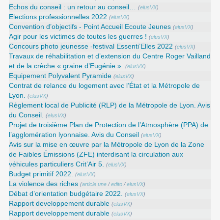
Echos du conseil : un retour au conseil…
(
elusVX
)
Elections professionnelles 2022
(
elusVX
)
Convention d’objectifs - Point Accueil Ecoute Jeunes
(
elusVX
)
Agir pour les victimes de toutes les guerres !
(
elusVX
)
Concours photo jeunesse -festival Essenti’Elles 2022
(
elusVX
)
Travaux de réhabilitation et d’extension du Centre Roger Vailland
et de la crèche « graine d’Eugénie ».
(
elusVX
)
Equipement Polyvalent Pyramide
(
elusVX
)
Contrat de relance du logement avec l’État et la Métropole de
Lyon.
(
elusVX
)
Règlement local de Publicité (RLP) de la Métropole de Lyon. Avis
du Conseil.
(
elusVX
)
Projet de troisième Plan de Protection de l’Atmosphère (PPA) de
l’agglomération lyonnaise. Avis du Conseil
(
elusVX
)
Avis sur la mise en œuvre par la Métropole de Lyon de la Zone
de Faibles Émissions (ZFE) interdisant la circulation aux
véhicules particuliers Crit’Air 5.
(
elusVX
)
Budget primitif 2022.
(
elusVX
)
La violence des riches
(
article une
/
edito
/
elusVX
)
Débat d’orientation budgétaire 2022.
(
elusVX
)
Rapport developpement durable
(
elusVX
)
Rapport developpement durable
(
elusVX
)