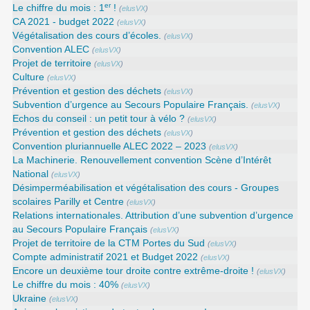
er
Le chiffre du mois : 1
!
(
elusVX
)
CA 2021 - budget 2022
(
elusVX
)
Végétalisation des cours d’écoles.
(
elusVX
)
Convention ALEC
(
elusVX
)
Projet de territoire
(
elusVX
)
Culture
(
elusVX
)
Prévention et gestion des déchets
(
elusVX
)
Subvention d’urgence au Secours Populaire Français.
(
elusVX
)
Echos du conseil : un petit tour à vélo ?
(
elusVX
)
Prévention et gestion des déchets
(
elusVX
)
Convention pluriannuelle ALEC 2022 – 2023
(
elusVX
)
La Machinerie. Renouvellement convention Scène d’Intérêt
National
(
elusVX
)
Désimperméabilisation et végétalisation des cours - Groupes
scolaires Parilly et Centre
(
elusVX
)
Relations internationales. Attribution d’une subvention d’urgence
au Secours Populaire Français
(
elusVX
)
Projet de territoire de la CTM Portes du Sud
(
elusVX
)
Compte administratif 2021 et Budget 2022
(
elusVX
)
Encore un deuxième tour droite contre extrême-droite !
(
elusVX
)
Le chiffre du mois : 40%
(
elusVX
)
Ukraine
(
elusVX
)