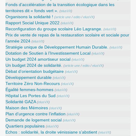
Fonds d’accélération de la transition écologique dans les
territoires dit « fonds vert ».
(
elusVX
)
Organisons la solidarité !
(
article une
/
edito
/
elusVX
)
Rapport Social Unique 2022
(
elusVX
)
Reconfiguration du groupe scolaire Léo Lagrange.
(
elusVX
)
Prix de vente de repas de la restauration scolaire et sociale pour
l’année 2024
(
elusVX
)
Stratégie unique de Développement Humain Durable.
(
elusVX
)
Dotation de Soutien à l’Investissement Local
(
elusVX
)
Un budget 2024 amortiseur social
(
elusVX
)
Un budget 2024 de solidarité.
(
article une
/
edito
/
elusVX
)
Débat d’orientation budgétaire
(
elusVX
)
Développement durable
(
elusVX
)
Territoire Zéro Non-Recours
(
elusVX
)
Égalité femmes-hommes
(
elusVX
)
Hôpital Les Portes du Sud
(
elusVX
)
Solidarité GAZA
(
elusVX
)
Maison des Mémoires
(
elusVX
)
Plan d’urgence contre l’inflation
(
elusVX
)
Demande de logement social
(
elusVX
)
Quartiers populaires
(
elusVX
)
Echos : solidarité, la droite vénissiane s’abstient
(
elusVX
)