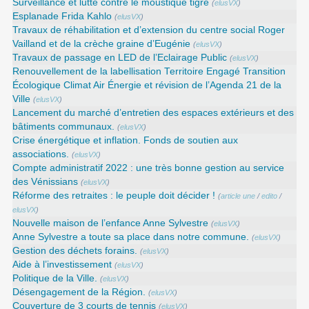
Surveillance et lutte contre le moustique tigre
(
elusVX
)
Esplanade Frida Kahlo
(
elusVX
)
Travaux de réhabilitation et d’extension du centre social Roger
Vailland et de la crèche graine d’Eugénie
(
elusVX
)
Travaux de passage en LED de l’Eclairage Public
(
elusVX
)
Renouvellement de la labellisation Territoire Engagé Transition
Écologique Climat Air Énergie et révision de l’Agenda 21 de la
Ville
(
elusVX
)
Lancement du marché d’entretien des espaces extérieurs et des
bâtiments communaux.
(
elusVX
)
Crise énergétique et inflation. Fonds de soutien aux
associations.
(
elusVX
)
Compte administratif 2022 : une très bonne gestion au service
des Vénissians
(
elusVX
)
Réforme des retraites : le peuple doit décider !
(
article une
/
edito
/
elusVX
)
Nouvelle maison de l’enfance Anne Sylvestre
(
elusVX
)
Anne Sylvestre a toute sa place dans notre commune.
(
elusVX
)
Gestion des déchets forains.
(
elusVX
)
Aide à l’investissement
(
elusVX
)
Politique de la Ville.
(
elusVX
)
Désengagement de la Région.
(
elusVX
)
Couverture de 3 courts de tennis
(
elusVX
)