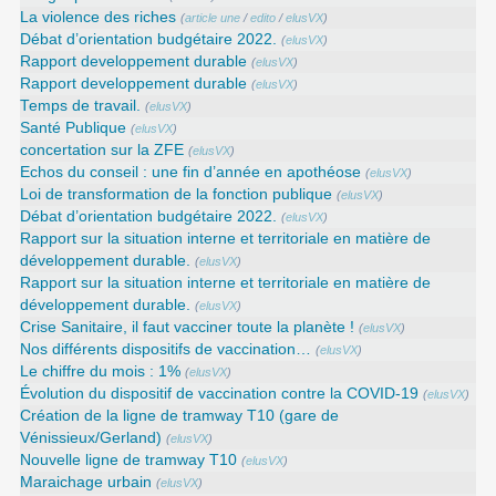
La violence des riches
(
article une
/
edito
/
elusVX
)
Débat d’orientation budgétaire 2022.
(
elusVX
)
Rapport developpement durable
(
elusVX
)
Rapport developpement durable
(
elusVX
)
Temps de travail.
(
elusVX
)
Santé Publique
(
elusVX
)
concertation sur la ZFE
(
elusVX
)
Echos du conseil : une fin d’année en apothéose
(
elusVX
)
Loi de transformation de la fonction publique
(
elusVX
)
Débat d’orientation budgétaire 2022.
(
elusVX
)
Rapport sur la situation interne et territoriale en matière de
développement durable.
(
elusVX
)
Rapport sur la situation interne et territoriale en matière de
développement durable.
(
elusVX
)
Crise Sanitaire, il faut vacciner toute la planète !
(
elusVX
)
Nos différents dispositifs de vaccination…
(
elusVX
)
Le chiffre du mois : 1%
(
elusVX
)
Évolution du dispositif de vaccination contre la COVID-19
(
elusVX
)
Création de la ligne de tramway T10 (gare de
Vénissieux/Gerland)
(
elusVX
)
Nouvelle ligne de tramway T10
(
elusVX
)
Maraichage urbain
(
elusVX
)