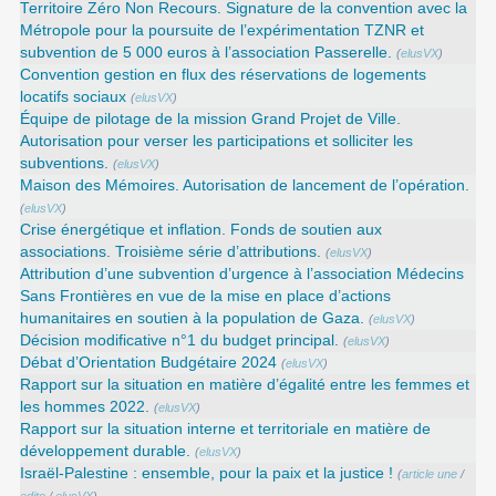
Territoire Zéro Non Recours. Signature de la convention avec la
Métropole pour la poursuite de l’expérimentation TZNR et
subvention de 5 000 euros à l’association Passerelle.
(
elusVX
)
Convention gestion en flux des réservations de logements
locatifs sociaux
(
elusVX
)
Équipe de pilotage de la mission Grand Projet de Ville.
Autorisation pour verser les participations et solliciter les
subventions.
(
elusVX
)
Maison des Mémoires. Autorisation de lancement de l’opération.
(
elusVX
)
Crise énergétique et inflation. Fonds de soutien aux
associations. Troisième série d’attributions.
(
elusVX
)
Attribution d’une subvention d’urgence à l’association Médecins
Sans Frontières en vue de la mise en place d’actions
humanitaires en soutien à la population de Gaza.
(
elusVX
)
Décision modificative n°1 du budget principal.
(
elusVX
)
Débat d’Orientation Budgétaire 2024
(
elusVX
)
Rapport sur la situation en matière d’égalité entre les femmes et
les hommes 2022.
(
elusVX
)
Rapport sur la situation interne et territoriale en matière de
développement durable.
(
elusVX
)
Israël-Palestine : ensemble, pour la paix et la justice !
(
article une
/