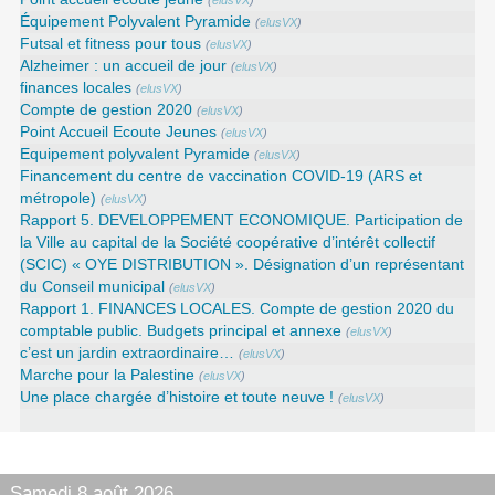
(
elusVX
)
Équipement Polyvalent Pyramide
(
elusVX
)
Futsal et fitness pour tous
(
elusVX
)
Alzheimer : un accueil de jour
(
elusVX
)
finances locales
(
elusVX
)
Compte de gestion 2020
(
elusVX
)
Point Accueil Ecoute Jeunes
(
elusVX
)
Equipement polyvalent Pyramide
(
elusVX
)
Financement du centre de vaccination COVID-19 (ARS et
métropole)
(
elusVX
)
Rapport 5. DEVELOPPEMENT ECONOMIQUE. Participation de
la Ville au capital de la Société coopérative d’intérêt collectif
(SCIC) « OYE DISTRIBUTION ». Désignation d’un représentant
du Conseil municipal
(
elusVX
)
Rapport 1. FINANCES LOCALES. Compte de gestion 2020 du
comptable public. Budgets principal et annexe
(
elusVX
)
c’est un jardin extraordinaire…
(
elusVX
)
Marche pour la Palestine
(
elusVX
)
Une place chargée d’histoire et toute neuve !
(
elusVX
)
Samedi 8 août 2026