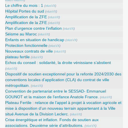
edito
/
elusVX
)
Le chiffre du mois : 1
(
elusVX
)
Hôpital Portes du sud
(
elusVX
)
Amplification de la ZFE
(
elusVX
)
Amplification de la ZFE
(
elusVX
)
Plan d’urgence contre l’inflation
(
elusVX
)
Séisme au Maroc
(
elusVX
)
Enfants en situation de handicap
(
elusVX
)
Protection fonctionnelle
(
elusVX
)
Nouveaux contrats de ville
(
elusVX
)
plateau fertile
(
elusVX
)
Echos du conseil : solidarité, la droite vénissiane s’abstient
(
elusVX
)
Dispositif de soutien exceptionnel pour la refonte 2024/2030 des
conventions locales d’application (CLA) du contrat de ville
métropolitain.
(
elusVX
)
Convention de partenariat entre le SESSAD- Emmanuel
GOUNOT et la maison de l’enfance Anatole France.
(
elusVX
)
Plateau Fertile : relance de l’appel à projet à vocation agricole et
mise à disposition d’un nouveau terrain appartenant à la Ville
situé Avenue de la Division Leclerc.
(
elusVX
)
Crise énergétique et inflation. Fonds de soutien aux
associations. Deuxième série d’attributions.
(
elusVX
)