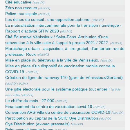
Cité éducative
(
elusVX
)
Zéro non recours
(
elusVX
)
Police municipale
(
elusVX
)
Les échos du conseil : une opposition aphone.
(
elusVX
)
La mutualisation intercommunale pour la transition numérique -
Rapport d’activité SITIV 2020
(
elusVX
)
Cité Éducative Vénissieux / Saint-Fons. Attribution d’une
subvention à la ville suite à l’appel à projets 2021 / 2022.
(
elusVX
)
Maraichage urbain : acquisition, à titre gratuit, d’un terrain rue du
professeur Roux
(
elusVX
)
Mise en place du télétravail à la ville de Vénissieux.
(
elusVX
)
Mise en place d’un dispositif de vaccination mobile contre la
COVID-19.
(
elusVX
)
Création de ligne de tramway T10 (gare de Vénissieux/Gerland).
(
elusVX
/
pcfvx
)
Une gifle électorale pour le système politique tout entier !
(
article
une
/
edito
/
elusVX
)
Le chiffre du mois : 27 000
(
elusVX
)
Financement du centre de vaccination covid-19
(
elusVX
)
Convention ARS‑Ville du centre de vaccination COVID‑19
(
elusVX
)
Participation au capital de la SCIC Oyé Distribution
(
elusVX
)
Oyé Distribution (ex-sad presstalis)
(
elusVX
)
Point accueil écoute jeune