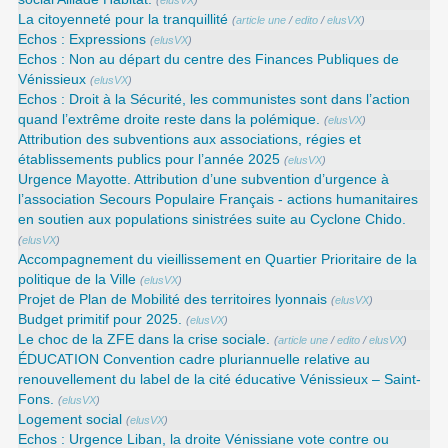
(
elusVX
)
La citoyenneté pour la tranquillité
(
article une
/
edito
/
elusVX
)
Echos : Expressions
(
elusVX
)
Echos : Non au départ du centre des Finances Publiques de
Vénissieux
(
elusVX
)
Echos : Droit à la Sécurité, les communistes sont dans l’action
quand l’extrême droite reste dans la polémique.
(
elusVX
)
Attribution des subventions aux associations, régies et
établissements publics pour l’année 2025
(
elusVX
)
Urgence Mayotte. Attribution d’une subvention d’urgence à
l’association Secours Populaire Français - actions humanitaires
en soutien aux populations sinistrées suite au Cyclone Chido.
(
elusVX
)
Accompagnement du vieillissement en Quartier Prioritaire de la
politique de la Ville
(
elusVX
)
Projet de Plan de Mobilité des territoires lyonnais
(
elusVX
)
Budget primitif pour 2025.
(
elusVX
)
Le choc de la ZFE dans la crise sociale.
(
article une
/
edito
/
elusVX
)
ÉDUCATION Convention cadre pluriannuelle relative au
renouvellement du label de la cité éducative Vénissieux – Saint-
Fons.
(
elusVX
)
Logement social
(
elusVX
)
Echos : Urgence Liban, la droite Vénissiane vote contre ou