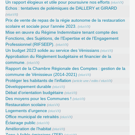
Un rapport élogieux et utile pour poursuivre nos efforts
(
elusVX
)
Echos : tentatives de polémiques de DALLERY et GIRARD
(
elusVX
)
Prix de vente de repas de la régie autonome de la restauration
scolaire et sociale pour l’année 2023.
(
elusVX
)
Mise en œuvre du Régime Indemnitaire tenant compte des
Fonctions, des Sujétions, de l’Expertise et de l’Engagement
Professionnel (RIFSEEP).
(
elusVX
)
Un budget 2023 solide au service des Vénissians
(
elusVX
)
Approbation du Règlement budgétaire et financier de la
commune.
(
elusVX
)
Rapport de la Chambre Régionale des Comptes : gestion de la
commune de Vénissieux (2014-2021)
(
elusVX
)
Protéger les habitants de l’inflation
(
article une
/
edito
/
elusVX
)
Développement durable
(
elusVX
)
Débat d’orientation budgétaire
(
elusVX
)
Des moyens pour les Communes !
(
elusVX
)
Restauration scolaire
(
elusVX
)
Logements d’urgence
(
elusVX
)
Office municipal de retraités
(
elusVX
)
Éclairage public
(
elusVX
)
Amélioration de l’habitat
(
elusVX
)
Zone à faible émissions (ZFE)