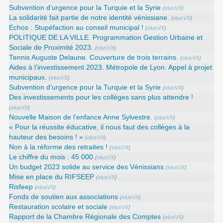
Subvention d’urgence pour la Turquie et la Syrie
(
elusVX
)
La solidarité fait partie de notre identité vénissiane.
(
elusVX
)
Echos : Stupéfaction au conseil municipal !
(
elusVX
)
POLITIQUE DE LA VILLE. Programmation Gestion Urbaine et
Sociale de Proximité 2023.
(
elusVX
)
Tennis Auguste Delaune. Couverture de trois terrains.
(
elusVX
)
Aides à l’investissement 2023. Métropole de Lyon. Appel à projet
municipaux.
(
elusVX
)
Subvention d’urgence pour la Turquie et la Syrie
(
elusVX
)
Des investissements pour les collèges sans plus attendre !
(
elusVX
)
Nouvelle Maison de l’enfance Anne Sylvestre.
(
elusVX
)
« Pour la réussite éducative, il nous faut des collèges à la
hauteur des besoins ! »
(
elusVX
)
Non à la réforme des retraites !
(
elusVX
)
Le chiffre du mois : 45 000
(
elusVX
)
Un budget 2023 solide au service des Vénissians
(
elusVX
)
Mise en place du RIFSEEP
(
elusVX
)
Risfeep
(
elusVX
)
Fonds de soutien aux associations
(
elusVX
)
Restauration scolaire et sociale
(
elusVX
)
Rapport de la Chambre Régionale des Comptes
(
elusVX
)