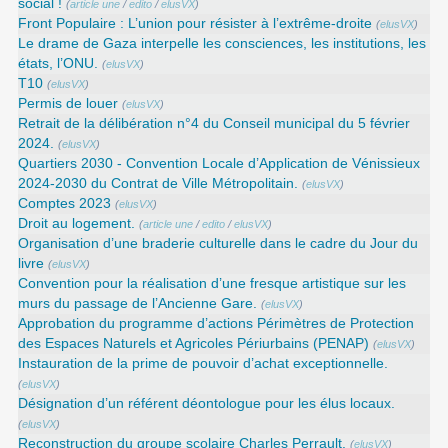
social !
(
article une
/
edito
/
elusVX
)
Front Populaire : L’union pour résister à l’extrême-droite
(
elusVX
)
Le drame de Gaza interpelle les consciences, les institutions, les
états, l’ONU.
(
elusVX
)
T10
(
elusVX
)
Permis de louer
(
elusVX
)
Retrait de la délibération n°4 du Conseil municipal du 5 février
2024.
(
elusVX
)
Quartiers 2030 - Convention Locale d’Application de Vénissieux
2024-2030 du Contrat de Ville Métropolitain.
(
elusVX
)
Comptes 2023
(
elusVX
)
Droit au logement.
(
article une
/
edito
/
elusVX
)
Organisation d’une braderie culturelle dans le cadre du Jour du
livre
(
elusVX
)
Convention pour la réalisation d’une fresque artistique sur les
murs du passage de l’Ancienne Gare.
(
elusVX
)
Approbation du programme d’actions Périmètres de Protection
des Espaces Naturels et Agricoles Périurbains (PENAP)
(
elusVX
)
Instauration de la prime de pouvoir d’achat exceptionnelle.
(
elusVX
)
Désignation d’un référent déontologue pour les élus locaux.
(
elusVX
)
Reconstruction du groupe scolaire Charles Perrault.
(
elusVX
)