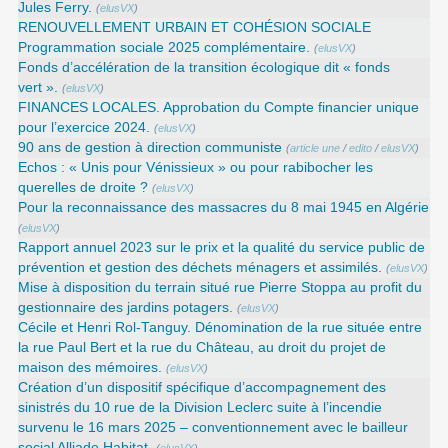
Jules Ferry.
(
elusVX
)
RENOUVELLEMENT URBAIN ET COHÉSION SOCIALE
Programmation sociale 2025 complémentaire.
(
elusVX
)
Fonds d’accélération de la transition écologique dit « fonds
vert ».
(
elusVX
)
FINANCES LOCALES. Approbation du Compte financier unique
pour l’exercice 2024.
(
elusVX
)
90 ans de gestion à direction communiste
(
article une
/
edito
/
elusVX
)
Echos : « Unis pour Vénissieux » ou pour rabibocher les
querelles de droite ?
(
elusVX
)
Pour la reconnaissance des massacres du 8 mai 1945 en Algérie
(
elusVX
)
Rapport annuel 2023 sur le prix et la qualité du service public de
prévention et gestion des déchets ménagers et assimilés.
(
elusVX
)
Mise à disposition du terrain situé rue Pierre Stoppa au profit du
gestionnaire des jardins potagers.
(
elusVX
)
Cécile et Henri Rol-Tanguy. Dénomination de la rue située entre
la rue Paul Bert et la rue du Château, au droit du projet de
maison des mémoires.
(
elusVX
)
Création d’un dispositif spécifique d’accompagnement des
sinistrés du 10 rue de la Division Leclerc suite à l’incendie
survenu le 16 mars 2025 – conventionnement avec le bailleur
social Alliade Habitat.