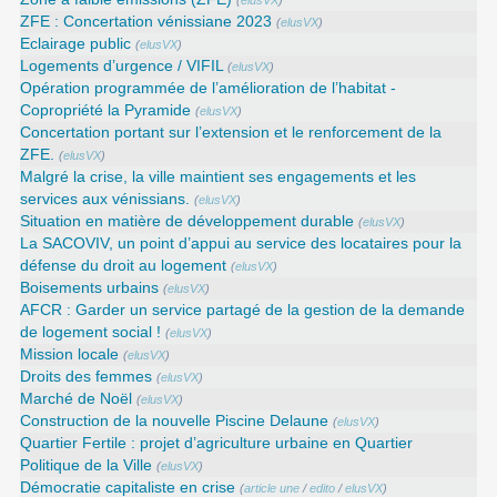
(
elusVX
)
ZFE : Concertation vénissiane 2023
(
elusVX
)
Eclairage public
(
elusVX
)
Logements d’urgence / VIFIL
(
elusVX
)
Opération programmée de l’amélioration de l’habitat -
Copropriété la Pyramide
(
elusVX
)
Concertation portant sur l’extension et le renforcement de la
ZFE.
(
elusVX
)
Malgré la crise, la ville maintient ses engagements et les
services aux vénissians.
(
elusVX
)
Situation en matière de développement durable
(
elusVX
)
La SACOVIV, un point d’appui au service des locataires pour la
défense du droit au logement
(
elusVX
)
Boisements urbains
(
elusVX
)
AFCR : Garder un service partagé de la gestion de la demande
de logement social !
(
elusVX
)
Mission locale
(
elusVX
)
Droits des femmes
(
elusVX
)
Marché de Noël
(
elusVX
)
Construction de la nouvelle Piscine Delaune
(
elusVX
)
Quartier Fertile : projet d’agriculture urbaine en Quartier
Politique de la Ville
(
elusVX
)
Démocratie capitaliste en crise
(
article une
/
edito
/
elusVX
)