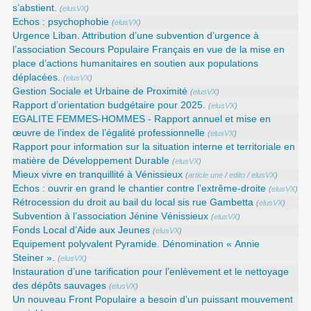
s’abstient.
(
elusVX
)
Echos : psychophobie
(
elusVX
)
Urgence Liban. Attribution d’une subvention d’urgence à
l’association Secours Populaire Français en vue de la mise en
place d’actions humanitaires en soutien aux populations
déplacées.
(
elusVX
)
Gestion Sociale et Urbaine de Proximité
(
elusVX
)
Rapport d’orientation budgétaire pour 2025.
(
elusVX
)
EGALITE FEMMES-HOMMES - Rapport annuel et mise en
œuvre de l’index de l’égalité professionnelle
(
elusVX
)
Rapport pour information sur la situation interne et territoriale en
matière de Développement Durable
(
elusVX
)
Mieux vivre en tranquillité à Vénissieux
(
article une
/
edito
/
elusVX
)
Echos : ouvrir en grand le chantier contre l’extrême-droite
(
elusVX
)
Rétrocession du droit au bail du local sis rue Gambetta
(
elusVX
)
Subvention à l’association Jénine Vénissieux
(
elusVX
)
Fonds Local d’Aide aux Jeunes
(
elusVX
)
Equipement polyvalent Pyramide. Dénomination « Annie
Steiner ».
(
elusVX
)
Instauration d’une tarification pour l’enlèvement et le nettoyage
des dépôts sauvages
(
elusVX
)
Un nouveau Front Populaire a besoin d’un puissant mouvement