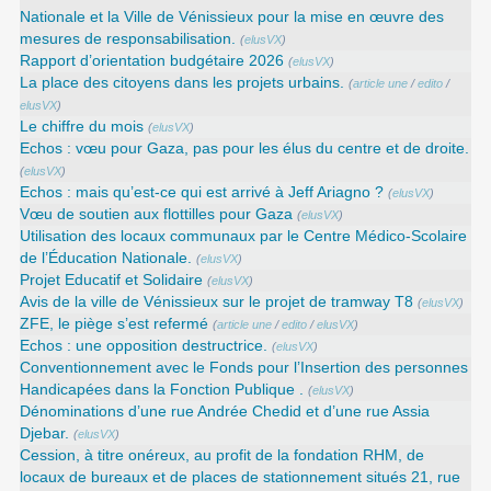
Nationale et la Ville de Vénissieux pour la mise en œuvre des
mesures de responsabilisation.
(
elusVX
)
Rapport d’orientation budgétaire 2026
(
elusVX
)
La place des citoyens dans les projets urbains.
(
article une
/
edito
/
elusVX
)
Le chiffre du mois
(
elusVX
)
Echos : vœu pour Gaza, pas pour les élus du centre et de droite.
(
elusVX
)
Echos : mais qu’est-ce qui est arrivé à Jeff Ariagno ?
(
elusVX
)
Vœu de soutien aux flottilles pour Gaza
(
elusVX
)
Utilisation des locaux communaux par le Centre Médico-Scolaire
de l’Éducation Nationale.
(
elusVX
)
Projet Educatif et Solidaire
(
elusVX
)
Avis de la ville de Vénissieux sur le projet de tramway T8
(
elusVX
)
ZFE, le piège s’est refermé
(
article une
/
edito
/
elusVX
)
Echos : une opposition destructrice.
(
elusVX
)
Conventionnement avec le Fonds pour l’Insertion des personnes
Handicapées dans la Fonction Publique .
(
elusVX
)
Dénominations d’une rue Andrée Chedid et d’une rue Assia
Djebar.
(
elusVX
)
Cession, à titre onéreux, au profit de la fondation RHM, de
locaux de bureaux et de places de stationnement situés 21, rue