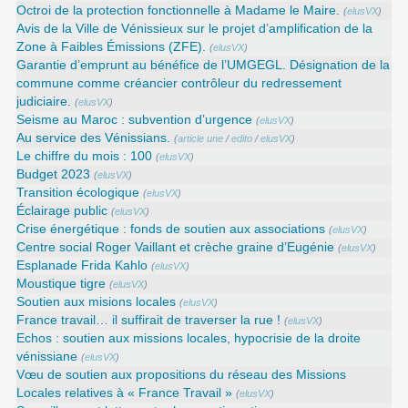
Octroi de la protection fonctionnelle à Madame le Maire.
(
elusVX
)
Avis de la Ville de Vénissieux sur le projet d’amplification de la
Zone à Faibles Émissions (ZFE).
(
elusVX
)
Garantie d’emprunt au bénéfice de l’UMGEGL. Désignation de la
commune comme créancier contrôleur du redressement
judiciaire.
(
elusVX
)
Seisme au Maroc : subvention d’urgence
(
elusVX
)
Au service des Vénissians.
(
article une
/
edito
/
elusVX
)
Le chiffre du mois : 100
(
elusVX
)
Budget 2023
(
elusVX
)
Transition écologique
(
elusVX
)
Éclairage public
(
elusVX
)
Crise énergétique : fonds de soutien aux associations
(
elusVX
)
Centre social Roger Vaillant et crèche graine d’Eugénie
(
elusVX
)
Esplanade Frida Kahlo
(
elusVX
)
Moustique tigre
(
elusVX
)
Soutien aux misions locales
(
elusVX
)
France travail… il suffirait de traverser la rue !
(
elusVX
)
Echos : soutien aux missions locales, hypocrisie de la droite
vénissiane
(
elusVX
)
Vœu de soutien aux propositions du réseau des Missions
Locales relatives à « France Travail »
(
elusVX
)