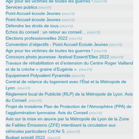
Agir pour les victimes de toutes les guerres !
(
elusVX
)
Services publics
(
elusVX
)
Point Accueil écoute Jeunes
(
elusVX
)
Point Accueil écoute Jeunes
(
elusVX
)
Défendre les droits de tous
(
elusVX
)
Echos du conseil : un retour au conseil…
(
elusVX
)
Elections professionnelles 2022
(
elusVX
)
Convention d’objectifs - Point Accueil Ecoute Jeunes
(
elusVX
)
Agir pour les victimes de toutes les guerres !
(
elusVX
)
Concours photo jeunesse -festival Essenti’Elles 2022
(
elusVX
)
Travaux de réhabilitation et d’extension du Centre Roger Vailland
et de la crèche « graine d’Eugénie ».
(
elusVX
)
Equipement Polyvalent Pyramide
(
elusVX
)
Contrat de relance du logement avec l’État et la Métropole de
Lyon.
(
elusVX
)
Règlement local de Publicité (RLP) de la Métropole de Lyon. Avis
du Conseil.
(
elusVX
)
Projet de troisième Plan de Protection de l’Atmosphère (PPA) de
l’agglomération lyonnaise. Avis du Conseil
(
elusVX
)
Avis sur la mise en œuvre par la Métropole de Lyon de la Zone
de Faibles Émissions (ZFE) interdisant la circulation aux
véhicules particuliers Crit’Air 5.
(
elusVX
)
Budget primitif 2022.
(
elusVX
)