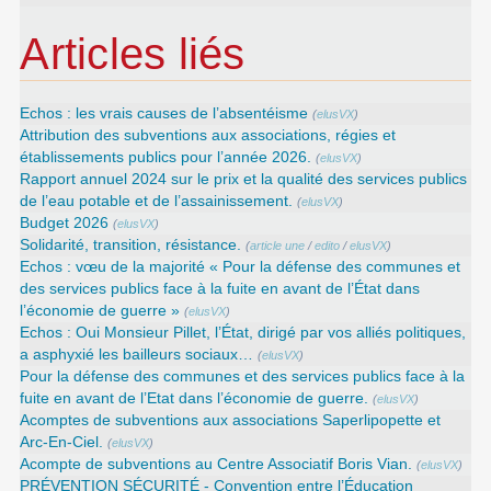
Articles liés
Echos : les vrais causes de l’absentéisme
(
elusVX
)
Attribution des subventions aux associations, régies et
établissements publics pour l’année 2026.
(
elusVX
)
Rapport annuel 2024 sur le prix et la qualité des services publics
de l’eau potable et de l’assainissement.
(
elusVX
)
Budget 2026
(
elusVX
)
Solidarité, transition, résistance.
(
article une
/
edito
/
elusVX
)
Echos : vœu de la majorité « Pour la défense des communes et
des services publics face à la fuite en avant de l’État dans
l’économie de guerre »
(
elusVX
)
Echos : Oui Monsieur Pillet, l’État, dirigé par vos alliés politiques,
a asphyxié les bailleurs sociaux…
(
elusVX
)
Pour la défense des communes et des services publics face à la
fuite en avant de l’Etat dans l’économie de guerre.
(
elusVX
)
Acomptes de subventions aux associations Saperlipopette et
Arc-En-Ciel.
(
elusVX
)
Acompte de subventions au Centre Associatif Boris Vian.
(
elusVX
)
PRÉVENTION SÉCURITÉ - Convention entre l’Éducation