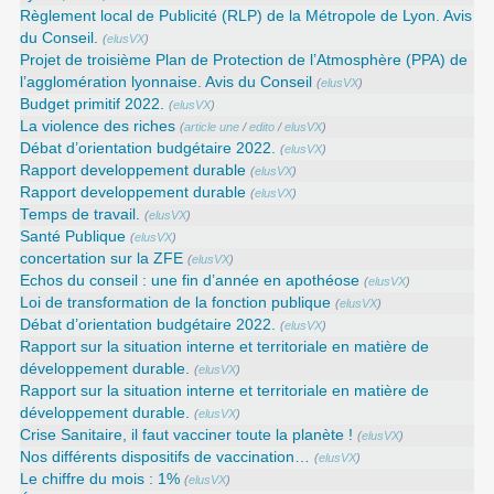
Règlement local de Publicité (RLP) de la Métropole de Lyon. Avis
du Conseil.
(
elusVX
)
Projet de troisième Plan de Protection de l’Atmosphère (PPA) de
l’agglomération lyonnaise. Avis du Conseil
(
elusVX
)
Budget primitif 2022.
(
elusVX
)
La violence des riches
(
article une
/
edito
/
elusVX
)
Débat d’orientation budgétaire 2022.
(
elusVX
)
Rapport developpement durable
(
elusVX
)
Rapport developpement durable
(
elusVX
)
Temps de travail.
(
elusVX
)
Santé Publique
(
elusVX
)
concertation sur la ZFE
(
elusVX
)
Echos du conseil : une fin d’année en apothéose
(
elusVX
)
Loi de transformation de la fonction publique
(
elusVX
)
Débat d’orientation budgétaire 2022.
(
elusVX
)
Rapport sur la situation interne et territoriale en matière de
développement durable.
(
elusVX
)
Rapport sur la situation interne et territoriale en matière de
développement durable.
(
elusVX
)
Crise Sanitaire, il faut vacciner toute la planète !
(
elusVX
)
Nos différents dispositifs de vaccination…
(
elusVX
)
Le chiffre du mois : 1%
(
elusVX
)