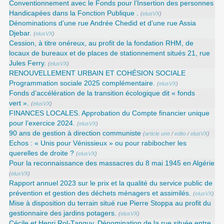
Conventionnement avec le Fonds pour l’Insertion des personnes
Handicapées dans la Fonction Publique .
(
elusVX
)
Dénominations d’une rue Andrée Chedid et d’une rue Assia
Djebar.
(
elusVX
)
Cession, à titre onéreux, au profit de la fondation RHM, de
locaux de bureaux et de places de stationnement situés 21, rue
Jules Ferry.
(
elusVX
)
RENOUVELLEMENT URBAIN ET COHÉSION SOCIALE
Programmation sociale 2025 complémentaire.
(
elusVX
)
Fonds d’accélération de la transition écologique dit « fonds
vert ».
(
elusVX
)
FINANCES LOCALES. Approbation du Compte financier unique
pour l’exercice 2024.
(
elusVX
)
90 ans de gestion à direction communiste
(
article une
/
edito
/
elusVX
)
Echos : « Unis pour Vénissieux » ou pour rabibocher les
querelles de droite ?
(
elusVX
)
Pour la reconnaissance des massacres du 8 mai 1945 en Algérie
(
elusVX
)
Rapport annuel 2023 sur le prix et la qualité du service public de
prévention et gestion des déchets ménagers et assimilés.
(
elusVX
)
Mise à disposition du terrain situé rue Pierre Stoppa au profit du
gestionnaire des jardins potagers.
(
elusVX
)
Cécile et Henri Rol-Tanguy. Dénomination de la rue située entre