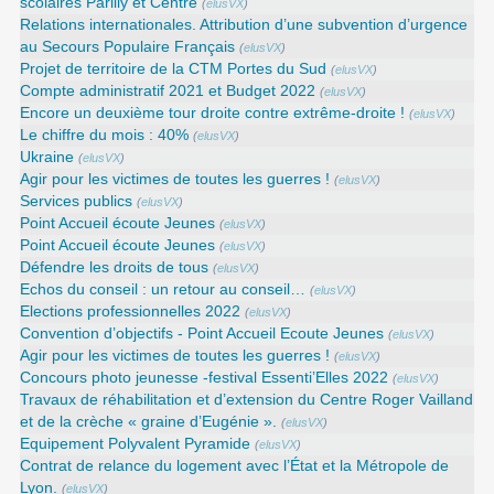
scolaires Parilly et Centre
(
elusVX
)
Relations internationales. Attribution d’une subvention d’urgence
au Secours Populaire Français
(
elusVX
)
Projet de territoire de la CTM Portes du Sud
(
elusVX
)
Compte administratif 2021 et Budget 2022
(
elusVX
)
Encore un deuxième tour droite contre extrême-droite !
(
elusVX
)
Le chiffre du mois : 40%
(
elusVX
)
Ukraine
(
elusVX
)
Agir pour les victimes de toutes les guerres !
(
elusVX
)
Services publics
(
elusVX
)
Point Accueil écoute Jeunes
(
elusVX
)
Point Accueil écoute Jeunes
(
elusVX
)
Défendre les droits de tous
(
elusVX
)
Echos du conseil : un retour au conseil…
(
elusVX
)
Elections professionnelles 2022
(
elusVX
)
Convention d’objectifs - Point Accueil Ecoute Jeunes
(
elusVX
)
Agir pour les victimes de toutes les guerres !
(
elusVX
)
Concours photo jeunesse -festival Essenti’Elles 2022
(
elusVX
)
Travaux de réhabilitation et d’extension du Centre Roger Vailland
et de la crèche « graine d’Eugénie ».
(
elusVX
)
Equipement Polyvalent Pyramide
(
elusVX
)
Contrat de relance du logement avec l’État et la Métropole de
Lyon.
(
elusVX
)