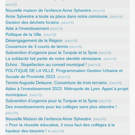
elusVX
)
Nouvelle maison de l’enfance Anne Sylvestre
(
elusVX
)
Anne Sylvestre a toute sa place dans notre commune.
(
elusVX
)
Gestion des déchets forains.
(
elusVX
)
Aide à l’investissement
(
elusVX
)
Politique de la Ville.
(
elusVX
)
Désengagement de la Région.
(
elusVX
)
Couverture de 3 courts de tennis
(
elusVX
)
Subvention d’urgence pour la Turquie et la Syrie
(
elusVX
)
La solidarité fait partie de notre identité vénissiane.
(
elusVX
)
Echos : Stupéfaction au conseil municipal !
(
elusVX
)
POLITIQUE DE LA VILLE. Programmation Gestion Urbaine et
Sociale de Proximité 2023.
(
elusVX
)
Tennis Auguste Delaune. Couverture de trois terrains.
(
elusVX
)
Aides à l’investissement 2023. Métropole de Lyon. Appel à projet
municipaux.
(
elusVX
)
Subvention d’urgence pour la Turquie et la Syrie
(
elusVX
)
Des investissements pour les collèges sans plus attendre !
(
elusVX
)
Nouvelle Maison de l’enfance Anne Sylvestre.
(
elusVX
)
« Pour la réussite éducative, il nous faut des collèges à la
hauteur des besoins ! »
(
elusVX
)