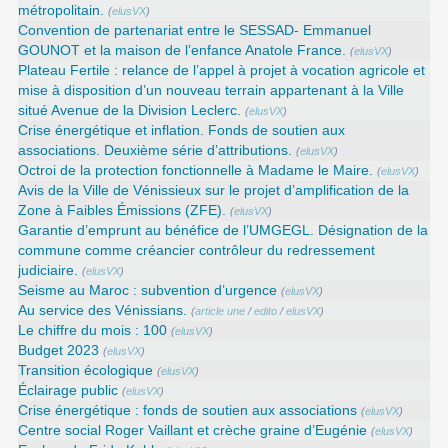
métropolitain.
(
elusVX
)
Convention de partenariat entre le SESSAD- Emmanuel
GOUNOT et la maison de l’enfance Anatole France.
(
elusVX
)
Plateau Fertile : relance de l’appel à projet à vocation agricole et
mise à disposition d’un nouveau terrain appartenant à la Ville
situé Avenue de la Division Leclerc.
(
elusVX
)
Crise énergétique et inflation. Fonds de soutien aux
associations. Deuxième série d’attributions.
(
elusVX
)
Octroi de la protection fonctionnelle à Madame le Maire.
(
elusVX
)
Avis de la Ville de Vénissieux sur le projet d’amplification de la
Zone à Faibles Émissions (ZFE).
(
elusVX
)
Garantie d’emprunt au bénéfice de l’UMGEGL. Désignation de la
commune comme créancier contrôleur du redressement
judiciaire.
(
elusVX
)
Seisme au Maroc : subvention d’urgence
(
elusVX
)
Au service des Vénissians.
(
article une
/
edito
/
elusVX
)
Le chiffre du mois : 100
(
elusVX
)
Budget 2023
(
elusVX
)
Transition écologique
(
elusVX
)
Éclairage public
(
elusVX
)
Crise énergétique : fonds de soutien aux associations
(
elusVX
)
Centre social Roger Vaillant et crèche graine d’Eugénie
(
elusVX
)