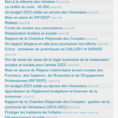
Non à la réforme des retraites !
(
elusVX
)
Le chiffre du mois : 45 000
(
elusVX
)
Un budget 2023 solide au service des Vénissians
(
elusVX
)
Mise en place du RIFSEEP
(
elusVX
)
Risfeep
(
elusVX
)
Fonds de soutien aux associations
(
elusVX
)
Restauration scolaire et sociale
(
elusVX
)
Rapport de la Chambre Régionale des Comptes
(
elusVX
)
Un rapport élogieux et utile pour poursuivre nos efforts
(
elusVX
)
Echos : tentatives de polémiques de DALLERY et GIRARD
(
elusVX
)
Prix de vente de repas de la régie autonome de la restauration
scolaire et sociale pour l’année 2023.
(
elusVX
)
Mise en œuvre du Régime Indemnitaire tenant compte des
Fonctions, des Sujétions, de l’Expertise et de l’Engagement
Professionnel (RIFSEEP).
(
elusVX
)
Un budget 2023 solide au service des Vénissians
(
elusVX
)
Approbation du Règlement budgétaire et financier de la
commune.
(
elusVX
)
Rapport de la Chambre Régionale des Comptes : gestion de la
commune de Vénissieux (2014-2021)
(
elusVX
)
Protéger les habitants de l’inflation
(
article une
/
edito
/
elusVX
)
Développement durable
(
elusVX
)