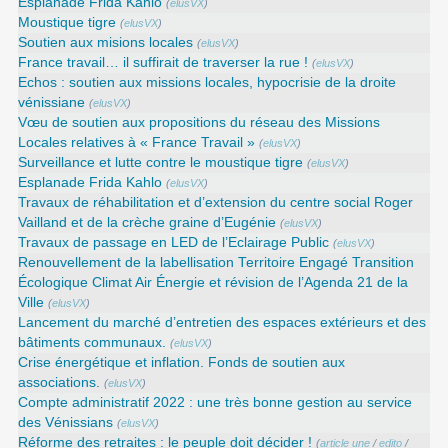
Esplanade Frida Kahlo
(
elusVX
)
Moustique tigre
(
elusVX
)
Soutien aux misions locales
(
elusVX
)
France travail… il suffirait de traverser la rue !
(
elusVX
)
Echos : soutien aux missions locales, hypocrisie de la droite
vénissiane
(
elusVX
)
Vœu de soutien aux propositions du réseau des Missions
Locales relatives à « France Travail »
(
elusVX
)
Surveillance et lutte contre le moustique tigre
(
elusVX
)
Esplanade Frida Kahlo
(
elusVX
)
Travaux de réhabilitation et d’extension du centre social Roger
Vailland et de la crèche graine d’Eugénie
(
elusVX
)
Travaux de passage en LED de l’Eclairage Public
(
elusVX
)
Renouvellement de la labellisation Territoire Engagé Transition
Écologique Climat Air Énergie et révision de l’Agenda 21 de la
Ville
(
elusVX
)
Lancement du marché d’entretien des espaces extérieurs et des
bâtiments communaux.
(
elusVX
)
Crise énergétique et inflation. Fonds de soutien aux
associations.
(
elusVX
)
Compte administratif 2022 : une très bonne gestion au service
des Vénissians
(
elusVX
)
Réforme des retraites : le peuple doit décider !
(
article une
/
edito
/