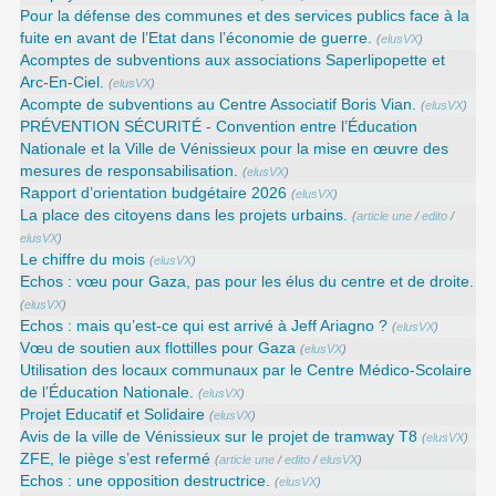
Pour la défense des communes et des services publics face à la
fuite en avant de l’Etat dans l’économie de guerre.
(
elusVX
)
Acomptes de subventions aux associations Saperlipopette et
Arc-En-Ciel.
(
elusVX
)
Acompte de subventions au Centre Associatif Boris Vian.
(
elusVX
)
PRÉVENTION SÉCURITÉ - Convention entre l’Éducation
Nationale et la Ville de Vénissieux pour la mise en œuvre des
mesures de responsabilisation.
(
elusVX
)
Rapport d’orientation budgétaire 2026
(
elusVX
)
La place des citoyens dans les projets urbains.
(
article une
/
edito
/
elusVX
)
Le chiffre du mois
(
elusVX
)
Echos : vœu pour Gaza, pas pour les élus du centre et de droite.
(
elusVX
)
Echos : mais qu’est-ce qui est arrivé à Jeff Ariagno ?
(
elusVX
)
Vœu de soutien aux flottilles pour Gaza
(
elusVX
)
Utilisation des locaux communaux par le Centre Médico-Scolaire
de l’Éducation Nationale.
(
elusVX
)
Projet Educatif et Solidaire
(
elusVX
)
Avis de la ville de Vénissieux sur le projet de tramway T8
(
elusVX
)
ZFE, le piège s’est refermé
(
article une
/
edito
/
elusVX
)
Echos : une opposition destructrice.
(
elusVX
)