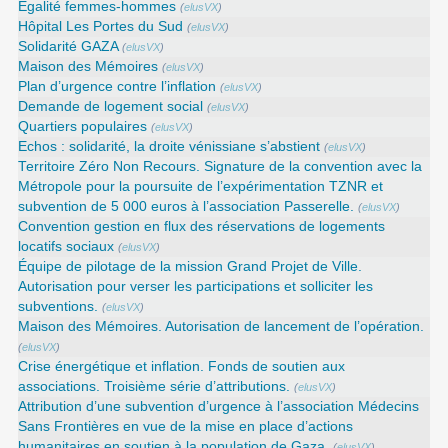
Égalité femmes-hommes
(
elusVX
)
Hôpital Les Portes du Sud
(
elusVX
)
Solidarité GAZA
(
elusVX
)
Maison des Mémoires
(
elusVX
)
Plan d’urgence contre l’inflation
(
elusVX
)
Demande de logement social
(
elusVX
)
Quartiers populaires
(
elusVX
)
Echos : solidarité, la droite vénissiane s’abstient
(
elusVX
)
Territoire Zéro Non Recours. Signature de la convention avec la
Métropole pour la poursuite de l’expérimentation TZNR et
subvention de 5 000 euros à l’association Passerelle.
(
elusVX
)
Convention gestion en flux des réservations de logements
locatifs sociaux
(
elusVX
)
Équipe de pilotage de la mission Grand Projet de Ville.
Autorisation pour verser les participations et solliciter les
subventions.
(
elusVX
)
Maison des Mémoires. Autorisation de lancement de l’opération.
(
elusVX
)
Crise énergétique et inflation. Fonds de soutien aux
associations. Troisième série d’attributions.
(
elusVX
)
Attribution d’une subvention d’urgence à l’association Médecins
Sans Frontières en vue de la mise en place d’actions
humanitaires en soutien à la population de Gaza.
(
elusVX
)