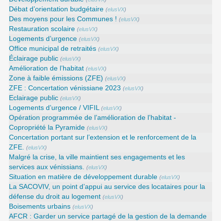
Débat d’orientation budgétaire
(
elusVX
)
Des moyens pour les Communes !
(
elusVX
)
Restauration scolaire
(
elusVX
)
Logements d’urgence
(
elusVX
)
Office municipal de retraités
(
elusVX
)
Éclairage public
(
elusVX
)
Amélioration de l’habitat
(
elusVX
)
Zone à faible émissions (ZFE)
(
elusVX
)
ZFE : Concertation vénissiane 2023
(
elusVX
)
Eclairage public
(
elusVX
)
Logements d’urgence / VIFIL
(
elusVX
)
Opération programmée de l’amélioration de l’habitat -
Copropriété la Pyramide
(
elusVX
)
Concertation portant sur l’extension et le renforcement de la
ZFE.
(
elusVX
)
Malgré la crise, la ville maintient ses engagements et les
services aux vénissians.
(
elusVX
)
Situation en matière de développement durable
(
elusVX
)
La SACOVIV, un point d’appui au service des locataires pour la
défense du droit au logement
(
elusVX
)
Boisements urbains
(
elusVX
)
AFCR : Garder un service partagé de la gestion de la demande