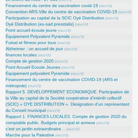
Financement du centre de vaccination covid-19
(
elusVX
)
Convention ARS‑Ville du centre de vaccination COVID‑19
(
elusVX
)
Participation au capital de la SCIC Oyé Distribution
(
elusVX
)
Oyé Distribution (ex-sad presstalis)
(
elusVX
)
Point accueil écoute jeune
(
elusVX
)
Équipement Polyvalent Pyramide
(
elusVX
)
Futsal et fitness pour tous
(
elusVX
)
Alzheimer : un accueil de jour
(
elusVX
)
finances locales
(
elusVX
)
Compte de gestion 2020
(
elusVX
)
Point Accueil Ecoute Jeunes
(
elusVX
)
Equipement polyvalent Pyramide
(
elusVX
)
Financement du centre de vaccination COVID-19 (ARS et
métropole)
(
elusVX
)
Rapport 5. DEVELOPPEMENT ECONOMIQUE. Participation de
la Ville au capital de la Société coopérative d’intérêt collectif
(SCIC) « OYE DISTRIBUTION ». Désignation d’un représentant
du Conseil municipal
(
elusVX
)
Rapport 1. FINANCES LOCALES. Compte de gestion 2020 du
comptable public. Budgets principal et annexe
(
elusVX
)
c’est un jardin extraordinaire…
(
elusVX
)
Marche pour la Palestine
(
elusVX
)