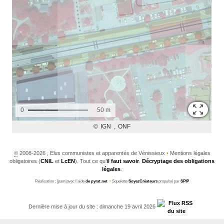
©
2008-2026 , Elus communistes et apparentés de Vénissieux
•
Mentions légales
obligatoires (
CNIL
et
LcEN
). Tout ce qu’
il faut savoir
.
Décryptage des obligations
légales
.
Réalisation : [pam|avec l’aide
de pyrat.net
•
Squelette
SoyezCréateurs
propulsé par
SPIP
Dernière mise à jour du site : dimanche 19 avril 2026