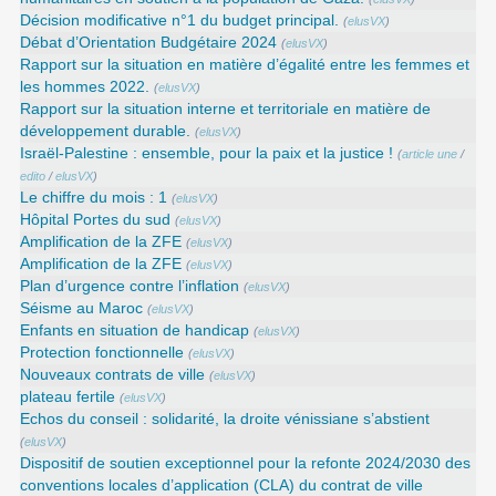
Décision modificative n°1 du budget principal.
(
elusVX
)
Débat d’Orientation Budgétaire 2024
(
elusVX
)
Rapport sur la situation en matière d’égalité entre les femmes et
les hommes 2022.
(
elusVX
)
Rapport sur la situation interne et territoriale en matière de
développement durable.
(
elusVX
)
Israël-Palestine : ensemble, pour la paix et la justice !
(
article une
/
edito
/
elusVX
)
Le chiffre du mois : 1
(
elusVX
)
Hôpital Portes du sud
(
elusVX
)
Amplification de la ZFE
(
elusVX
)
Amplification de la ZFE
(
elusVX
)
Plan d’urgence contre l’inflation
(
elusVX
)
Séisme au Maroc
(
elusVX
)
Enfants en situation de handicap
(
elusVX
)
Protection fonctionnelle
(
elusVX
)
Nouveaux contrats de ville
(
elusVX
)
plateau fertile
(
elusVX
)
Echos du conseil : solidarité, la droite vénissiane s’abstient
(
elusVX
)
Dispositif de soutien exceptionnel pour la refonte 2024/2030 des
conventions locales d’application (CLA) du contrat de ville