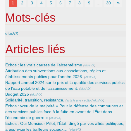
1
2
3
4
5
6
7
8
9
…
30
∞
Mots-clés
elusVX
Articles liés
Echos : les vrais causes de l’absentéisme
(
elusVX
)
Attribution des subventions aux associations, régies et
établissements publics pour l’année 2026.
(
elusVX
)
Rapport annuel 2024 sur le prix et la qualité des services publics
de l’eau potable et de l’assainissement.
(
elusVX
)
Budget 2026
(
elusVX
)
Solidarité, transition, résistance.
(
article une
/
edito
/
elusVX
)
Echos : vœu de la majorité « Pour la défense des communes et
des services publics face à la fuite en avant de l’État dans
l’économie de guerre »
(
elusVX
)
Echos : Oui Monsieur Pillet, l’État, dirigé par vos alliés politiques,
a asphyxié les bailleurs sociaux…
(
elusVX
)