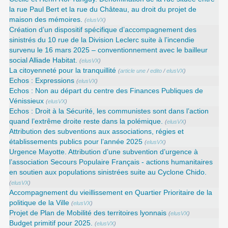
la rue Paul Bert et la rue du Château, au droit du projet de
maison des mémoires.
(
elusVX
)
Création d’un dispositif spécifique d’accompagnement des
sinistrés du 10 rue de la Division Leclerc suite à l’incendie
survenu le 16 mars 2025 – conventionnement avec le bailleur
social Alliade Habitat.
(
elusVX
)
La citoyenneté pour la tranquillité
(
article une
/
edito
/
elusVX
)
Echos : Expressions
(
elusVX
)
Echos : Non au départ du centre des Finances Publiques de
Vénissieux
(
elusVX
)
Echos : Droit à la Sécurité, les communistes sont dans l’action
quand l’extrême droite reste dans la polémique.
(
elusVX
)
Attribution des subventions aux associations, régies et
établissements publics pour l’année 2025
(
elusVX
)
Urgence Mayotte. Attribution d’une subvention d’urgence à
l’association Secours Populaire Français - actions humanitaires
en soutien aux populations sinistrées suite au Cyclone Chido.
(
elusVX
)
Accompagnement du vieillissement en Quartier Prioritaire de la
politique de la Ville
(
elusVX
)
Projet de Plan de Mobilité des territoires lyonnais
(
elusVX
)
Budget primitif pour 2025.
(
elusVX
)