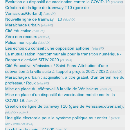
Évolution du dispositif de vaccination contre la COVID-19
(
elusVX
)
Création de la ligne de tramway T10 (gare de
Vénissieux/Gerland)
(
elusVX
)
Nouvelle ligne de tramway T10
(
elusVX
)
Maraichage urbain
(
elusVX
)
Cité éducative
(
elusVX
)
Zéro non recours
(
elusVX
)
Police municipale
(
elusVX
)
Les échos du conseil : une opposition aphone.
(
elusVX
)
La mutualisation intercommunale pour la transition numérique -
Rapport d’activité SITIV 2020
(
elusVX
)
Cité Éducative Vénissieux / Saint-Fons. Attribution d’une
subvention à la ville suite à l’appel à projets 2021 / 2022.
(
elusVX
)
Maraichage urbain : acquisition, à titre gratuit, d’un terrain rue du
professeur Roux
(
elusVX
)
Mise en place du télétravail à la ville de Vénissieux.
(
elusVX
)
Mise en place d’un dispositif de vaccination mobile contre la
COVID-19.
(
elusVX
)
Création de ligne de tramway T10 (gare de Vénissieux/Gerland).
(
elusVX
/
pcfvx
)
Une gifle électorale pour le système politique tout entier !
(
article
une
/
edito
/
elusVX
)
Le chiffre du mois : 27 000
(
elusVX
)