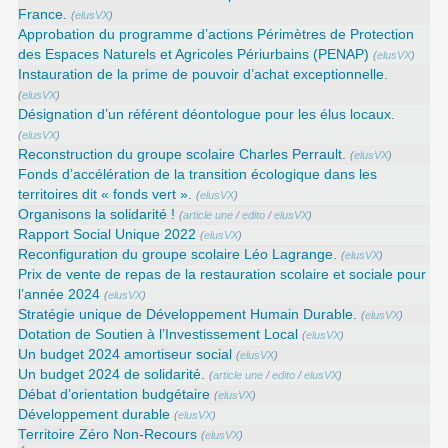
France.
(
elusVX
)
Approbation du programme d’actions Périmètres de Protection
des Espaces Naturels et Agricoles Périurbains (PENAP)
(
elusVX
)
Instauration de la prime de pouvoir d’achat exceptionnelle.
(
elusVX
)
Désignation d’un référent déontologue pour les élus locaux.
(
elusVX
)
Reconstruction du groupe scolaire Charles Perrault.
(
elusVX
)
Fonds d’accélération de la transition écologique dans les
territoires dit « fonds vert ».
(
elusVX
)
Organisons la solidarité !
(
article une
/
edito
/
elusVX
)
Rapport Social Unique 2022
(
elusVX
)
Reconfiguration du groupe scolaire Léo Lagrange.
(
elusVX
)
Prix de vente de repas de la restauration scolaire et sociale pour
l’année 2024
(
elusVX
)
Stratégie unique de Développement Humain Durable.
(
elusVX
)
Dotation de Soutien à l’Investissement Local
(
elusVX
)
Un budget 2024 amortiseur social
(
elusVX
)
Un budget 2024 de solidarité.
(
article une
/
edito
/
elusVX
)
Débat d’orientation budgétaire
(
elusVX
)
Développement durable
(
elusVX
)
Territoire Zéro Non-Recours
(
elusVX
)