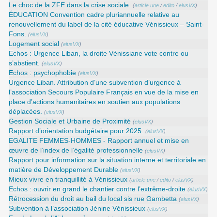
Le choc de la ZFE dans la crise sociale.
(
article une
/
edito
/
elusVX
)
ÉDUCATION Convention cadre pluriannuelle relative au
renouvellement du label de la cité éducative Vénissieux – Saint-
Fons.
(
elusVX
)
Logement social
(
elusVX
)
Echos : Urgence Liban, la droite Vénissiane vote contre ou
s’abstient.
(
elusVX
)
Echos : psychophobie
(
elusVX
)
Urgence Liban. Attribution d’une subvention d’urgence à
l’association Secours Populaire Français en vue de la mise en
place d’actions humanitaires en soutien aux populations
déplacées.
(
elusVX
)
Gestion Sociale et Urbaine de Proximité
(
elusVX
)
Rapport d’orientation budgétaire pour 2025.
(
elusVX
)
EGALITE FEMMES-HOMMES - Rapport annuel et mise en
œuvre de l’index de l’égalité professionnelle
(
elusVX
)
Rapport pour information sur la situation interne et territoriale en
matière de Développement Durable
(
elusVX
)
Mieux vivre en tranquillité à Vénissieux
(
article une
/
edito
/
elusVX
)
Echos : ouvrir en grand le chantier contre l’extrême-droite
(
elusVX
)
Rétrocession du droit au bail du local sis rue Gambetta
(
elusVX
)
Subvention à l’association Jénine Vénissieux
(
elusVX
)