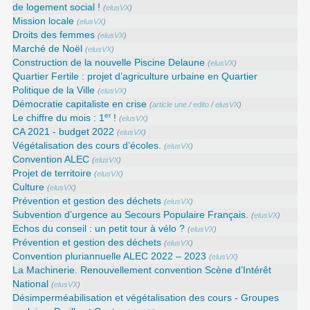
de logement social !
(
elusVX
)
Mission locale
(
elusVX
)
Droits des femmes
(
elusVX
)
Marché de Noël
(
elusVX
)
Construction de la nouvelle Piscine Delaune
(
elusVX
)
Quartier Fertile : projet d’agriculture urbaine en Quartier
Politique de la Ville
(
elusVX
)
Démocratie capitaliste en crise
(
article une
/
edito
/
elusVX
)
er
Le chiffre du mois : 1
!
(
elusVX
)
CA 2021 - budget 2022
(
elusVX
)
Végétalisation des cours d’écoles.
(
elusVX
)
Convention ALEC
(
elusVX
)
Projet de territoire
(
elusVX
)
Culture
(
elusVX
)
Prévention et gestion des déchets
(
elusVX
)
Subvention d’urgence au Secours Populaire Français.
(
elusVX
)
Echos du conseil : un petit tour à vélo ?
(
elusVX
)
Prévention et gestion des déchets
(
elusVX
)
Convention pluriannuelle ALEC 2022 – 2023
(
elusVX
)
La Machinerie. Renouvellement convention Scène d’Intérêt
National
(
elusVX
)
Désimperméabilisation et végétalisation des cours - Groupes