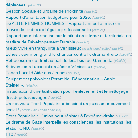
déplacées.
(
elusVX
)
Gestion Sociale et Urbaine de Proximité
(
elusVX
)
Rapport d’orientation budgétaire pour 2025.
(
elusVX
)
EGALITE FEMMES-HOMMES - Rapport annuel et mise en
œuvre de l’index de l’égalité professionnelle
(
elusVX
)
Rapport pour information sur la situation interne et territoriale en
matière de Développement Durable
(
elusVX
)
Mieux vivre en tranquillité à Vénissieux
(
article une
/
edito
/
elusVX
)
Echos : ouvrir en grand le chantier contre l’extrême-droite
(
elusVX
)
Rétrocession du droit au bail du local sis rue Gambetta
(
elusVX
)
Subvention à l’association Jénine Vénissieux
(
elusVX
)
Fonds Local d’Aide aux Jeunes
(
elusVX
)
Equipement polyvalent Pyramide. Dénomination « Annie
Steiner ».
(
elusVX
)
Instauration d’une tarification pour l’enlèvement et le nettoyage
des dépôts sauvages
(
elusVX
)
Un nouveau Front Populaire a besoin d’un puissant mouvement
social !
(
article une
/
edito
/
elusVX
)
Front Populaire : L’union pour résister à l’extrême-droite
(
elusVX
)
Le drame de Gaza interpelle les consciences, les institutions, les
états, l’ONU.
(
elusVX
)
T10
(
elusVX
)