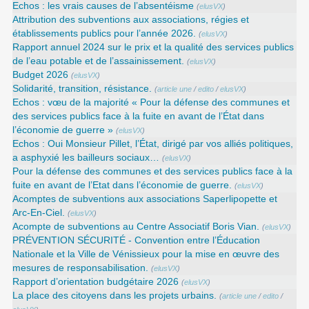
Echos : les vrais causes de l’absentéisme
(
elusVX
)
Attribution des subventions aux associations, régies et
établissements publics pour l’année 2026.
(
elusVX
)
Rapport annuel 2024 sur le prix et la qualité des services publics
de l’eau potable et de l’assainissement.
(
elusVX
)
Budget 2026
(
elusVX
)
Solidarité, transition, résistance.
(
article une
/
edito
/
elusVX
)
Echos : vœu de la majorité « Pour la défense des communes et
des services publics face à la fuite en avant de l’État dans
l’économie de guerre »
(
elusVX
)
Echos : Oui Monsieur Pillet, l’État, dirigé par vos alliés politiques,
a asphyxié les bailleurs sociaux…
(
elusVX
)
Pour la défense des communes et des services publics face à la
fuite en avant de l’Etat dans l’économie de guerre.
(
elusVX
)
Acomptes de subventions aux associations Saperlipopette et
Arc-En-Ciel.
(
elusVX
)
Acompte de subventions au Centre Associatif Boris Vian.
(
elusVX
)
PRÉVENTION SÉCURITÉ - Convention entre l’Éducation
Nationale et la Ville de Vénissieux pour la mise en œuvre des
mesures de responsabilisation.
(
elusVX
)
Rapport d’orientation budgétaire 2026
(
elusVX
)
La place des citoyens dans les projets urbains.
(
article une
/
edito
/