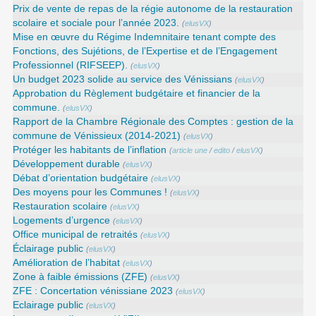
Prix de vente de repas de la régie autonome de la restauration
scolaire et sociale pour l’année 2023.
(
elusVX
)
Mise en œuvre du Régime Indemnitaire tenant compte des
Fonctions, des Sujétions, de l’Expertise et de l’Engagement
Professionnel (RIFSEEP).
(
elusVX
)
Un budget 2023 solide au service des Vénissians
(
elusVX
)
Approbation du Règlement budgétaire et financier de la
commune.
(
elusVX
)
Rapport de la Chambre Régionale des Comptes : gestion de la
commune de Vénissieux (2014-2021)
(
elusVX
)
Protéger les habitants de l’inflation
(
article une
/
edito
/
elusVX
)
Développement durable
(
elusVX
)
Débat d’orientation budgétaire
(
elusVX
)
Des moyens pour les Communes !
(
elusVX
)
Restauration scolaire
(
elusVX
)
Logements d’urgence
(
elusVX
)
Office municipal de retraités
(
elusVX
)
Éclairage public
(
elusVX
)
Amélioration de l’habitat
(
elusVX
)
Zone à faible émissions (ZFE)
(
elusVX
)
ZFE : Concertation vénissiane 2023
(
elusVX
)
Eclairage public
(
elusVX
)