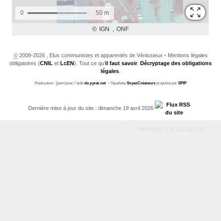
©
2008-2026 , Elus communistes et apparentés de Vénissieux
•
Mentions légales
obligatoires (
CNIL
et
LcEN
). Tout ce qu’
il faut savoir
.
Décryptage des obligations
légales
.
Réalisation : [pam|avec l’aide
de pyrat.net
•
Squelette
SoyezCréateurs
propulsé par
SPIP
Dernière mise à jour du site : dimanche 19 avril 2026
Participez à la vie du site !