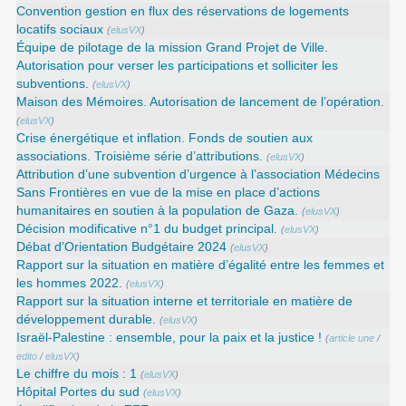
Convention gestion en flux des réservations de logements
locatifs sociaux
(
elusVX
)
Équipe de pilotage de la mission Grand Projet de Ville.
Autorisation pour verser les participations et solliciter les
subventions.
(
elusVX
)
Maison des Mémoires. Autorisation de lancement de l’opération.
(
elusVX
)
Crise énergétique et inflation. Fonds de soutien aux
associations. Troisième série d’attributions.
(
elusVX
)
Attribution d’une subvention d’urgence à l’association Médecins
Sans Frontières en vue de la mise en place d’actions
humanitaires en soutien à la population de Gaza.
(
elusVX
)
Décision modificative n°1 du budget principal.
(
elusVX
)
Débat d’Orientation Budgétaire 2024
(
elusVX
)
Rapport sur la situation en matière d’égalité entre les femmes et
les hommes 2022.
(
elusVX
)
Rapport sur la situation interne et territoriale en matière de
développement durable.
(
elusVX
)
Israël-Palestine : ensemble, pour la paix et la justice !
(
article une
/
edito
/
elusVX
)
Le chiffre du mois : 1
(
elusVX
)
Hôpital Portes du sud
(
elusVX
)