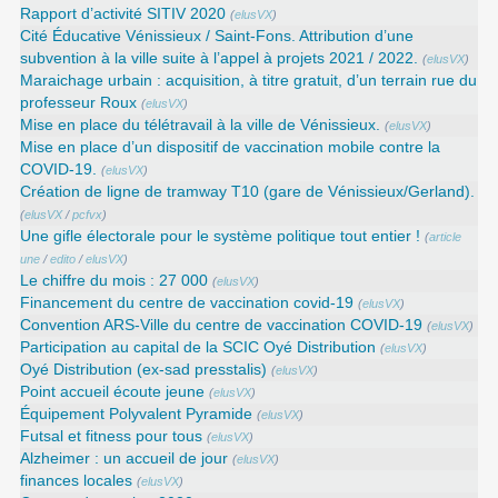
Rapport d’activité SITIV 2020
(
elusVX
)
Cité Éducative Vénissieux / Saint-Fons. Attribution d’une
subvention à la ville suite à l’appel à projets 2021 / 2022.
(
elusVX
)
Maraichage urbain : acquisition, à titre gratuit, d’un terrain rue du
professeur Roux
(
elusVX
)
Mise en place du télétravail à la ville de Vénissieux.
(
elusVX
)
Mise en place d’un dispositif de vaccination mobile contre la
COVID-19.
(
elusVX
)
Création de ligne de tramway T10 (gare de Vénissieux/Gerland).
(
elusVX
/
pcfvx
)
Une gifle électorale pour le système politique tout entier !
(
article
une
/
edito
/
elusVX
)
Le chiffre du mois : 27 000
(
elusVX
)
Financement du centre de vaccination covid-19
(
elusVX
)
Convention ARS‑Ville du centre de vaccination COVID‑19
(
elusVX
)
Participation au capital de la SCIC Oyé Distribution
(
elusVX
)
Oyé Distribution (ex-sad presstalis)
(
elusVX
)
Point accueil écoute jeune
(
elusVX
)
Équipement Polyvalent Pyramide
(
elusVX
)
Futsal et fitness pour tous
(
elusVX
)
Alzheimer : un accueil de jour
(
elusVX
)
finances locales
(
elusVX
)