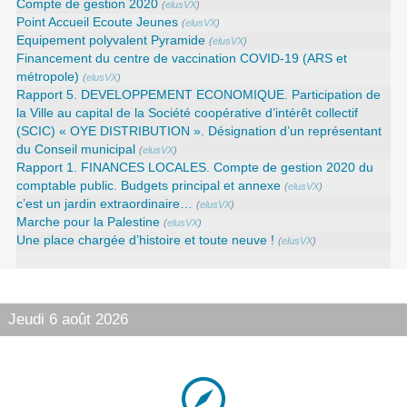
Compte de gestion 2020
(
elusVX
)
Point Accueil Ecoute Jeunes
(
elusVX
)
Equipement polyvalent Pyramide
(
elusVX
)
Financement du centre de vaccination COVID-19 (ARS et
métropole)
(
elusVX
)
Rapport 5. DEVELOPPEMENT ECONOMIQUE. Participation de
la Ville au capital de la Société coopérative d’intérêt collectif
(SCIC) « OYE DISTRIBUTION ». Désignation d’un représentant
du Conseil municipal
(
elusVX
)
Rapport 1. FINANCES LOCALES. Compte de gestion 2020 du
comptable public. Budgets principal et annexe
(
elusVX
)
c’est un jardin extraordinaire…
(
elusVX
)
Marche pour la Palestine
(
elusVX
)
Une place chargée d’histoire et toute neuve !
(
elusVX
)
Jeudi 6 août 2026