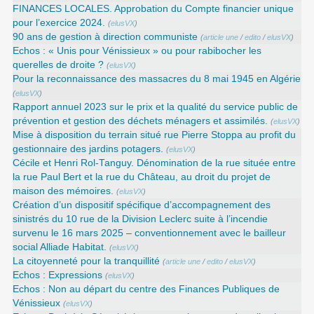
FINANCES LOCALES. Approbation du Compte financier unique
pour l’exercice 2024.
(
elusVX
)
90 ans de gestion à direction communiste
(
article une
/
edito
/
elusVX
)
Echos : « Unis pour Vénissieux » ou pour rabibocher les
querelles de droite ?
(
elusVX
)
Pour la reconnaissance des massacres du 8 mai 1945 en Algérie
(
elusVX
)
Rapport annuel 2023 sur le prix et la qualité du service public de
prévention et gestion des déchets ménagers et assimilés.
(
elusVX
)
Mise à disposition du terrain situé rue Pierre Stoppa au profit du
gestionnaire des jardins potagers.
(
elusVX
)
Cécile et Henri Rol-Tanguy. Dénomination de la rue située entre
la rue Paul Bert et la rue du Château, au droit du projet de
maison des mémoires.
(
elusVX
)
Création d’un dispositif spécifique d’accompagnement des
sinistrés du 10 rue de la Division Leclerc suite à l’incendie
survenu le 16 mars 2025 – conventionnement avec le bailleur
social Alliade Habitat.
(
elusVX
)
La citoyenneté pour la tranquillité
(
article une
/
edito
/
elusVX
)
Echos : Expressions
(
elusVX
)
Echos : Non au départ du centre des Finances Publiques de
Vénissieux
(
elusVX
)