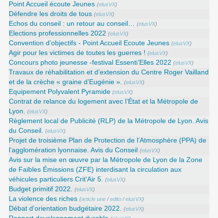
Point Accueil écoute Jeunes
(
elusVX
)
Défendre les droits de tous
(
elusVX
)
Echos du conseil : un retour au conseil…
(
elusVX
)
Elections professionnelles 2022
(
elusVX
)
Convention d’objectifs - Point Accueil Ecoute Jeunes
(
elusVX
)
Agir pour les victimes de toutes les guerres !
(
elusVX
)
Concours photo jeunesse -festival Essenti’Elles 2022
(
elusVX
)
Travaux de réhabilitation et d’extension du Centre Roger Vailland
et de la crèche « graine d’Eugénie ».
(
elusVX
)
Equipement Polyvalent Pyramide
(
elusVX
)
Contrat de relance du logement avec l’État et la Métropole de
Lyon.
(
elusVX
)
Règlement local de Publicité (RLP) de la Métropole de Lyon. Avis
du Conseil.
(
elusVX
)
Projet de troisième Plan de Protection de l’Atmosphère (PPA) de
l’agglomération lyonnaise. Avis du Conseil
(
elusVX
)
Avis sur la mise en œuvre par la Métropole de Lyon de la Zone
de Faibles Émissions (ZFE) interdisant la circulation aux
véhicules particuliers Crit’Air 5.
(
elusVX
)
Budget primitif 2022.
(
elusVX
)
La violence des riches
(
article une
/
edito
/
elusVX
)
Débat d’orientation budgétaire 2022.
(
elusVX
)