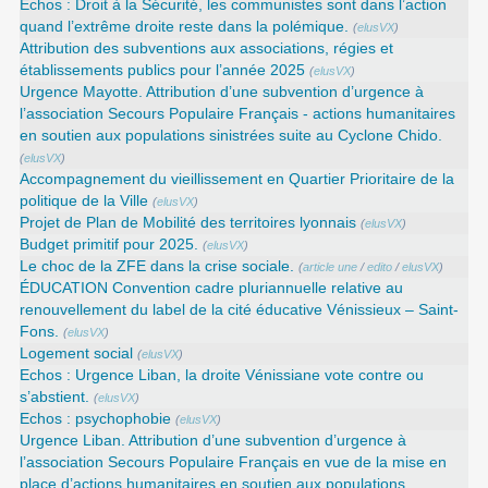
Echos : Droit à la Sécurité, les communistes sont dans l’action
quand l’extrême droite reste dans la polémique.
(
elusVX
)
Attribution des subventions aux associations, régies et
établissements publics pour l’année 2025
(
elusVX
)
Urgence Mayotte. Attribution d’une subvention d’urgence à
l’association Secours Populaire Français - actions humanitaires
en soutien aux populations sinistrées suite au Cyclone Chido.
(
elusVX
)
Accompagnement du vieillissement en Quartier Prioritaire de la
politique de la Ville
(
elusVX
)
Projet de Plan de Mobilité des territoires lyonnais
(
elusVX
)
Budget primitif pour 2025.
(
elusVX
)
Le choc de la ZFE dans la crise sociale.
(
article une
/
edito
/
elusVX
)
ÉDUCATION Convention cadre pluriannuelle relative au
renouvellement du label de la cité éducative Vénissieux – Saint-
Fons.
(
elusVX
)
Logement social
(
elusVX
)
Echos : Urgence Liban, la droite Vénissiane vote contre ou
s’abstient.
(
elusVX
)
Echos : psychophobie
(
elusVX
)
Urgence Liban. Attribution d’une subvention d’urgence à
l’association Secours Populaire Français en vue de la mise en
place d’actions humanitaires en soutien aux populations