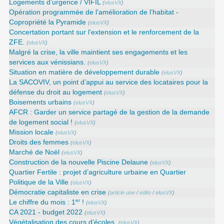
Logements d’urgence / VIFIL
(
elusVX
)
Opération programmée de l’amélioration de l’habitat -
Copropriété la Pyramide
(
elusVX
)
Concertation portant sur l’extension et le renforcement de la
ZFE.
(
elusVX
)
Malgré la crise, la ville maintient ses engagements et les
services aux vénissians.
(
elusVX
)
Situation en matière de développement durable
(
elusVX
)
La SACOVIV, un point d’appui au service des locataires pour la
défense du droit au logement
(
elusVX
)
Boisements urbains
(
elusVX
)
AFCR : Garder un service partagé de la gestion de la demande
de logement social !
(
elusVX
)
Mission locale
(
elusVX
)
Droits des femmes
(
elusVX
)
Marché de Noël
(
elusVX
)
Construction de la nouvelle Piscine Delaune
(
elusVX
)
Quartier Fertile : projet d’agriculture urbaine en Quartier
Politique de la Ville
(
elusVX
)
Démocratie capitaliste en crise
(
article une
/
edito
/
elusVX
)
er
Le chiffre du mois : 1
!
(
elusVX
)
CA 2021 - budget 2022
(
elusVX
)
Végétalisation des cours d’écoles.
(
elusVX
)