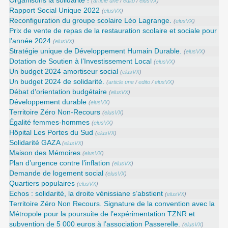
Organisons la solidarité !
(
article une
/
edito
/
elusVX
)
Rapport Social Unique 2022
(
elusVX
)
Reconfiguration du groupe scolaire Léo Lagrange.
(
elusVX
)
Prix de vente de repas de la restauration scolaire et sociale pour
l’année 2024
(
elusVX
)
Stratégie unique de Développement Humain Durable.
(
elusVX
)
Dotation de Soutien à l’Investissement Local
(
elusVX
)
Un budget 2024 amortiseur social
(
elusVX
)
Un budget 2024 de solidarité.
(
article une
/
edito
/
elusVX
)
Débat d’orientation budgétaire
(
elusVX
)
Développement durable
(
elusVX
)
Territoire Zéro Non-Recours
(
elusVX
)
Égalité femmes-hommes
(
elusVX
)
Hôpital Les Portes du Sud
(
elusVX
)
Solidarité GAZA
(
elusVX
)
Maison des Mémoires
(
elusVX
)
Plan d’urgence contre l’inflation
(
elusVX
)
Demande de logement social
(
elusVX
)
Quartiers populaires
(
elusVX
)
Echos : solidarité, la droite vénissiane s’abstient
(
elusVX
)
Territoire Zéro Non Recours. Signature de la convention avec la
Métropole pour la poursuite de l’expérimentation TZNR et
subvention de 5 000 euros à l’association Passerelle.
(
elusVX
)