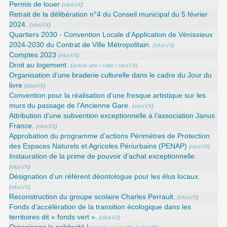
Permis de louer
(
elusVX
)
Retrait de la délibération n°4 du Conseil municipal du 5 février
2024.
(
elusVX
)
Quartiers 2030 - Convention Locale d’Application de Vénissieux
2024-2030 du Contrat de Ville Métropolitain.
(
elusVX
)
Comptes 2023
(
elusVX
)
Droit au logement.
(
article une
/
edito
/
elusVX
)
Organisation d’une braderie culturelle dans le cadre du Jour du
livre
(
elusVX
)
Convention pour la réalisation d’une fresque artistique sur les
murs du passage de l’Ancienne Gare.
(
elusVX
)
Attribution d’une subvention exceptionnelle à l’association Janus
France.
(
elusVX
)
Approbation du programme d’actions Périmètres de Protection
des Espaces Naturels et Agricoles Périurbains (PENAP)
(
elusVX
)
Instauration de la prime de pouvoir d’achat exceptionnelle.
(
elusVX
)
Désignation d’un référent déontologue pour les élus locaux.
(
elusVX
)
Reconstruction du groupe scolaire Charles Perrault.
(
elusVX
)
Fonds d’accélération de la transition écologique dans les
territoires dit « fonds vert ».
(
elusVX
)