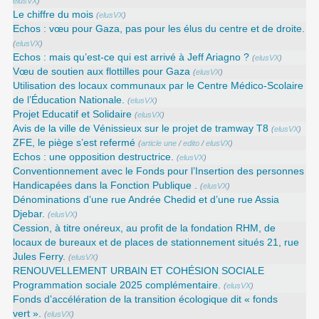
elusVX
)
Le chiffre du mois
(
elusVX
)
Echos : vœu pour Gaza, pas pour les élus du centre et de droite.
(
elusVX
)
Echos : mais qu’est-ce qui est arrivé à Jeff Ariagno ?
(
elusVX
)
Vœu de soutien aux flottilles pour Gaza
(
elusVX
)
Utilisation des locaux communaux par le Centre Médico-Scolaire
de l’Éducation Nationale.
(
elusVX
)
Projet Educatif et Solidaire
(
elusVX
)
Avis de la ville de Vénissieux sur le projet de tramway T8
(
elusVX
)
ZFE, le piège s’est refermé
(
article une
/
edito
/
elusVX
)
Echos : une opposition destructrice.
(
elusVX
)
Conventionnement avec le Fonds pour l’Insertion des personnes
Handicapées dans la Fonction Publique .
(
elusVX
)
Dénominations d’une rue Andrée Chedid et d’une rue Assia
Djebar.
(
elusVX
)
Cession, à titre onéreux, au profit de la fondation RHM, de
locaux de bureaux et de places de stationnement situés 21, rue
Jules Ferry.
(
elusVX
)
RENOUVELLEMENT URBAIN ET COHÉSION SOCIALE
Programmation sociale 2025 complémentaire.
(
elusVX
)
Fonds d’accélération de la transition écologique dit « fonds
vert ».
(
elusVX
)