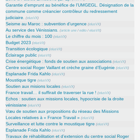
Garantie d’emprunt au bénéfice de l’UMGEGL. Désignation de la
commune comme créancier contrôleur du redressement
judiciaire.
(
elusVX
)
Seisme au Maroc : subvention d’urgence
(
elusVX
)
Au service des Vénissians.
(
article une
/
edito
/
elusVX
)
Le chiffre du mois : 100
(
elusVX
)
Budget 2023
(
elusVX
)
Transition écologique
(
elusVX
)
Éclairage public
(
elusVX
)
Crise énergétique : fonds de soutien aux associations
(
elusVX
)
Centre social Roger Vaillant et crèche graine d’Eugénie
(
elusVX
)
Esplanade Frida Kahlo
(
elusVX
)
Moustique tigre
(
elusVX
)
Soutien aux misions locales
(
elusVX
)
France travail… il suffirait de traverser la rue !
(
elusVX
)
Echos : soutien aux missions locales, hypocrisie de la droite
vénissiane
(
elusVX
)
Vœu de soutien aux propositions du réseau des Missions
Locales relatives à « France Travail »
(
elusVX
)
Surveillance et lutte contre le moustique tigre
(
elusVX
)
Esplanade Frida Kahlo
(
elusVX
)
Travaux de réhabilitation et d’extension du centre social Roger