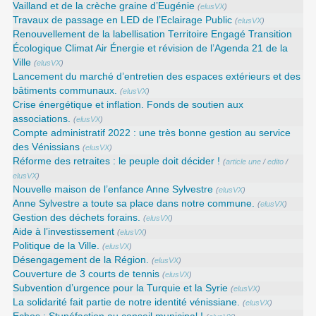
Vailland et de la crèche graine d’Eugénie
(
elusVX
)
Travaux de passage en LED de l’Eclairage Public
(
elusVX
)
Renouvellement de la labellisation Territoire Engagé Transition
Écologique Climat Air Énergie et révision de l’Agenda 21 de la
Ville
(
elusVX
)
Lancement du marché d’entretien des espaces extérieurs et des
bâtiments communaux.
(
elusVX
)
Crise énergétique et inflation. Fonds de soutien aux
associations.
(
elusVX
)
Compte administratif 2022 : une très bonne gestion au service
des Vénissians
(
elusVX
)
Réforme des retraites : le peuple doit décider !
(
article une
/
edito
/
elusVX
)
Nouvelle maison de l’enfance Anne Sylvestre
(
elusVX
)
Anne Sylvestre a toute sa place dans notre commune.
(
elusVX
)
Gestion des déchets forains.
(
elusVX
)
Aide à l’investissement
(
elusVX
)
Politique de la Ville.
(
elusVX
)
Désengagement de la Région.
(
elusVX
)
Couverture de 3 courts de tennis
(
elusVX
)
Subvention d’urgence pour la Turquie et la Syrie
(
elusVX
)
La solidarité fait partie de notre identité vénissiane.
(
elusVX
)