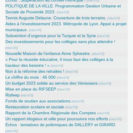
Echos : Stupéfaction au conseil municipal !
(
elusVX
)
POLITIQUE DE LA VILLE. Programmation Gestion Urbaine et
Sociale de Proximité 2023.
(
elusVX
)
Tennis Auguste Delaune. Couverture de trois terrains.
(
elusVX
)
Aides à l’investissement 2023. Métropole de Lyon. Appel à projet
municipaux.
(
elusVX
)
Subvention d’urgence pour la Turquie et la Syrie
(
elusVX
)
Des investissements pour les collèges sans plus attendre !
(
elusVX
)
Nouvelle Maison de l’enfance Anne Sylvestre.
(
elusVX
)
« Pour la réussite éducative, il nous faut des collèges à la
hauteur des besoins ! »
(
elusVX
)
Non à la réforme des retraites !
(
elusVX
)
Le chiffre du mois : 45 000
(
elusVX
)
Un budget 2023 solide au service des Vénissians
(
elusVX
)
Mise en place du RIFSEEP
(
elusVX
)
Risfeep
(
elusVX
)
Fonds de soutien aux associations
(
elusVX
)
Restauration scolaire et sociale
(
elusVX
)
Rapport de la Chambre Régionale des Comptes
(
elusVX
)
Un rapport élogieux et utile pour poursuivre nos efforts
(
elusVX
)
Echos : tentatives de polémiques de DALLERY et GIRARD
(
elusVX
)