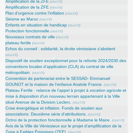
Amplification de la ZFE
(
elusVX
)
Amplification de la ZFE
(
elusVX
)
Plan d’urgence contre l’inflation
(
elusVX
)
Séisme au Maroc
(
elusVX
)
Enfants en situation de handicap
(
elusVX
)
Protection fonctionnelle
(
elusVX
)
Nouveaux contrats de ville
(
elusVX
)
plateau fertile
(
elusVX
)
Echos du conseil : solidarité, la droite vénissiane s’abstient
(
elusVX
)
Dispositif de soutien exceptionnel pour la refonte 2024/2030 des
conventions locales d’application (CLA) du contrat de ville
métropolitain.
(
elusVX
)
Convention de partenariat entre le SESSAD- Emmanuel
GOUNOT et la maison de l’enfance Anatole France.
(
elusVX
)
Plateau Fertile : relance de l’appel à projet à vocation agricole et
mise à disposition d’un nouveau terrain appartenant à la Ville
situé Avenue de la Division Leclerc.
(
elusVX
)
Crise énergétique et inflation. Fonds de soutien aux
associations. Deuxième série d’attributions.
(
elusVX
)
Octroi de la protection fonctionnelle à Madame le Maire.
(
elusVX
)
Avis de la Ville de Vénissieux sur le projet d’amplification de la
Zone à Faibles Émissions (ZFE).
(
elusVX
)