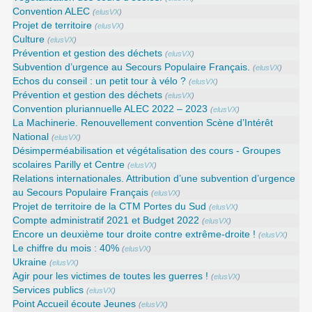
Convention ALEC
(
elusVX
)
Projet de territoire
(
elusVX
)
Culture
(
elusVX
)
Prévention et gestion des déchets
(
elusVX
)
Subvention d’urgence au Secours Populaire Français.
(
elusVX
)
Echos du conseil : un petit tour à vélo ?
(
elusVX
)
Prévention et gestion des déchets
(
elusVX
)
Convention pluriannuelle ALEC 2022 – 2023
(
elusVX
)
La Machinerie. Renouvellement convention Scène d’Intérêt
National
(
elusVX
)
Désimperméabilisation et végétalisation des cours - Groupes
scolaires Parilly et Centre
(
elusVX
)
Relations internationales. Attribution d’une subvention d’urgence
au Secours Populaire Français
(
elusVX
)
Projet de territoire de la CTM Portes du Sud
(
elusVX
)
Compte administratif 2021 et Budget 2022
(
elusVX
)
Encore un deuxième tour droite contre extrême-droite !
(
elusVX
)
Le chiffre du mois : 40%
(
elusVX
)
Ukraine
(
elusVX
)
Agir pour les victimes de toutes les guerres !
(
elusVX
)
Services publics
(
elusVX
)
Point Accueil écoute Jeunes
(
elusVX
)