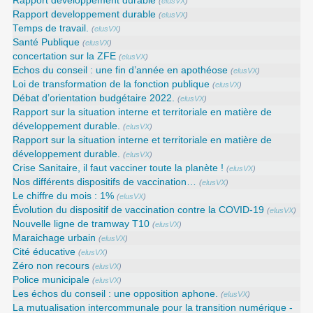
Rapport developpement durable
(
elusVX
)
Rapport developpement durable
(
elusVX
)
Temps de travail.
(
elusVX
)
Santé Publique
(
elusVX
)
concertation sur la ZFE
(
elusVX
)
Echos du conseil : une fin d’année en apothéose
(
elusVX
)
Loi de transformation de la fonction publique
(
elusVX
)
Débat d’orientation budgétaire 2022.
(
elusVX
)
Rapport sur la situation interne et territoriale en matière de
développement durable.
(
elusVX
)
Rapport sur la situation interne et territoriale en matière de
développement durable.
(
elusVX
)
Crise Sanitaire, il faut vacciner toute la planète !
(
elusVX
)
Nos différents dispositifs de vaccination…
(
elusVX
)
Le chiffre du mois : 1%
(
elusVX
)
Évolution du dispositif de vaccination contre la COVID-19
(
elusVX
)
Nouvelle ligne de tramway T10
(
elusVX
)
Maraichage urbain
(
elusVX
)
Cité éducative
(
elusVX
)
Zéro non recours
(
elusVX
)
Police municipale
(
elusVX
)
Les échos du conseil : une opposition aphone.
(
elusVX
)
La mutualisation intercommunale pour la transition numérique -