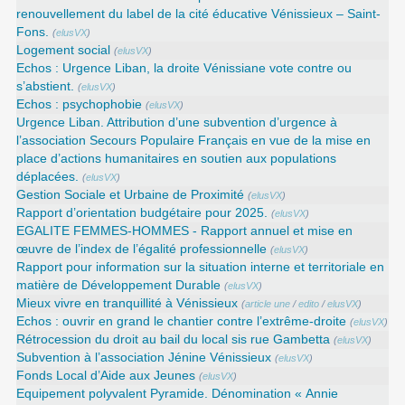
renouvellement du label de la cité éducative Vénissieux – Saint-
Fons.
(
elusVX
)
Logement social
(
elusVX
)
Echos : Urgence Liban, la droite Vénissiane vote contre ou
s’abstient.
(
elusVX
)
Echos : psychophobie
(
elusVX
)
Urgence Liban. Attribution d’une subvention d’urgence à
l’association Secours Populaire Français en vue de la mise en
place d’actions humanitaires en soutien aux populations
déplacées.
(
elusVX
)
Gestion Sociale et Urbaine de Proximité
(
elusVX
)
Rapport d’orientation budgétaire pour 2025.
(
elusVX
)
EGALITE FEMMES-HOMMES - Rapport annuel et mise en
œuvre de l’index de l’égalité professionnelle
(
elusVX
)
Rapport pour information sur la situation interne et territoriale en
matière de Développement Durable
(
elusVX
)
Mieux vivre en tranquillité à Vénissieux
(
article une
/
edito
/
elusVX
)
Echos : ouvrir en grand le chantier contre l’extrême-droite
(
elusVX
)
Rétrocession du droit au bail du local sis rue Gambetta
(
elusVX
)
Subvention à l’association Jénine Vénissieux
(
elusVX
)
Fonds Local d’Aide aux Jeunes
(
elusVX
)
Equipement polyvalent Pyramide. Dénomination « Annie