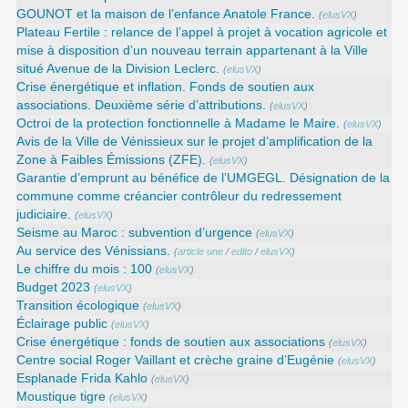
GOUNOT et la maison de l’enfance Anatole France.
(
elusVX
)
Plateau Fertile : relance de l’appel à projet à vocation agricole et
mise à disposition d’un nouveau terrain appartenant à la Ville
situé Avenue de la Division Leclerc.
(
elusVX
)
Crise énergétique et inflation. Fonds de soutien aux
associations. Deuxième série d’attributions.
(
elusVX
)
Octroi de la protection fonctionnelle à Madame le Maire.
(
elusVX
)
Avis de la Ville de Vénissieux sur le projet d’amplification de la
Zone à Faibles Émissions (ZFE).
(
elusVX
)
Garantie d’emprunt au bénéfice de l’UMGEGL. Désignation de la
commune comme créancier contrôleur du redressement
judiciaire.
(
elusVX
)
Seisme au Maroc : subvention d’urgence
(
elusVX
)
Au service des Vénissians.
(
article une
/
edito
/
elusVX
)
Le chiffre du mois : 100
(
elusVX
)
Budget 2023
(
elusVX
)
Transition écologique
(
elusVX
)
Éclairage public
(
elusVX
)
Crise énergétique : fonds de soutien aux associations
(
elusVX
)
Centre social Roger Vaillant et crèche graine d’Eugénie
(
elusVX
)
Esplanade Frida Kahlo
(
elusVX
)
Moustique tigre
(
elusVX
)