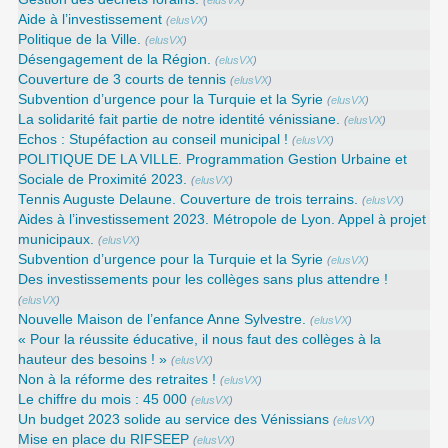
(
elusVX
)
Aide à l’investissement
(
elusVX
)
Politique de la Ville.
(
elusVX
)
Désengagement de la Région.
(
elusVX
)
Couverture de 3 courts de tennis
(
elusVX
)
Subvention d’urgence pour la Turquie et la Syrie
(
elusVX
)
La solidarité fait partie de notre identité vénissiane.
(
elusVX
)
Echos : Stupéfaction au conseil municipal !
(
elusVX
)
POLITIQUE DE LA VILLE. Programmation Gestion Urbaine et
Sociale de Proximité 2023.
(
elusVX
)
Tennis Auguste Delaune. Couverture de trois terrains.
(
elusVX
)
Aides à l’investissement 2023. Métropole de Lyon. Appel à projet
municipaux.
(
elusVX
)
Subvention d’urgence pour la Turquie et la Syrie
(
elusVX
)
Des investissements pour les collèges sans plus attendre !
(
elusVX
)
Nouvelle Maison de l’enfance Anne Sylvestre.
(
elusVX
)
« Pour la réussite éducative, il nous faut des collèges à la
hauteur des besoins ! »
(
elusVX
)
Non à la réforme des retraites !
(
elusVX
)
Le chiffre du mois : 45 000
(
elusVX
)
Un budget 2023 solide au service des Vénissians
(
elusVX
)
Mise en place du RIFSEEP
(
elusVX
)