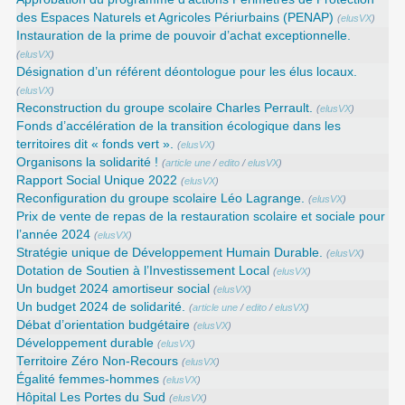
des Espaces Naturels et Agricoles Périurbains (PENAP)
(
elusVX
)
Instauration de la prime de pouvoir d’achat exceptionnelle.
(
elusVX
)
Désignation d’un référent déontologue pour les élus locaux.
(
elusVX
)
Reconstruction du groupe scolaire Charles Perrault.
(
elusVX
)
Fonds d’accélération de la transition écologique dans les
territoires dit « fonds vert ».
(
elusVX
)
Organisons la solidarité !
(
article une
/
edito
/
elusVX
)
Rapport Social Unique 2022
(
elusVX
)
Reconfiguration du groupe scolaire Léo Lagrange.
(
elusVX
)
Prix de vente de repas de la restauration scolaire et sociale pour
l’année 2024
(
elusVX
)
Stratégie unique de Développement Humain Durable.
(
elusVX
)
Dotation de Soutien à l’Investissement Local
(
elusVX
)
Un budget 2024 amortiseur social
(
elusVX
)
Un budget 2024 de solidarité.
(
article une
/
edito
/
elusVX
)
Débat d’orientation budgétaire
(
elusVX
)
Développement durable
(
elusVX
)
Territoire Zéro Non-Recours
(
elusVX
)
Égalité femmes-hommes
(
elusVX
)
Hôpital Les Portes du Sud
(
elusVX
)