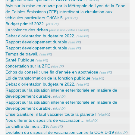
(
elusVX
)
Avis sur la mise en œuvre par la Métropole de Lyon de la Zone
de Faibles Émissions (ZFE) interdisant la circulation aux
véhicules particuliers Crit’Air 5.
(
elusVX
)
Budget primitif 2022.
(
elusVX
)
La violence des riches
(
article une
/
edito
/
elusVX
)
Débat d’orientation budgétaire 2022.
(
elusVX
)
Rapport developpement durable
(
elusVX
)
Rapport developpement durable
(
elusVX
)
Temps de travail.
(
elusVX
)
Santé Publique
(
elusVX
)
concertation sur la ZFE
(
elusVX
)
Echos du conseil : une fin d’année en apothéose
(
elusVX
)
Loi de transformation de la fonction publique
(
elusVX
)
Débat d’orientation budgétaire 2022.
(
elusVX
)
Rapport sur la situation interne et territoriale en matière de
développement durable.
(
elusVX
)
Rapport sur la situation interne et territoriale en matière de
développement durable.
(
elusVX
)
Crise Sanitaire, il faut vacciner toute la planète !
(
elusVX
)
Nos différents dispositifs de vaccination…
(
elusVX
)
Le chiffre du mois : 1%
(
elusVX
)
Évolution du dispositif de vaccination contre la COVID-19
(
elusVX
)