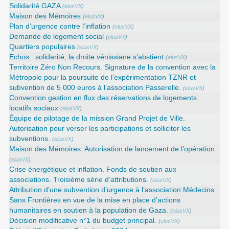
Solidarité GAZA
(
elusVX
)
Maison des Mémoires
(
elusVX
)
Plan d’urgence contre l’inflation
(
elusVX
)
Demande de logement social
(
elusVX
)
Quartiers populaires
(
elusVX
)
Echos : solidarité, la droite vénissiane s’abstient
(
elusVX
)
Territoire Zéro Non Recours. Signature de la convention avec la
Métropole pour la poursuite de l’expérimentation TZNR et
subvention de 5 000 euros à l’association Passerelle.
(
elusVX
)
Convention gestion en flux des réservations de logements
locatifs sociaux
(
elusVX
)
Équipe de pilotage de la mission Grand Projet de Ville.
Autorisation pour verser les participations et solliciter les
subventions.
(
elusVX
)
Maison des Mémoires. Autorisation de lancement de l’opération.
(
elusVX
)
Crise énergétique et inflation. Fonds de soutien aux
associations. Troisième série d’attributions.
(
elusVX
)
Attribution d’une subvention d’urgence à l’association Médecins
Sans Frontières en vue de la mise en place d’actions
humanitaires en soutien à la population de Gaza.
(
elusVX
)
Décision modificative n°1 du budget principal.
(
elusVX
)