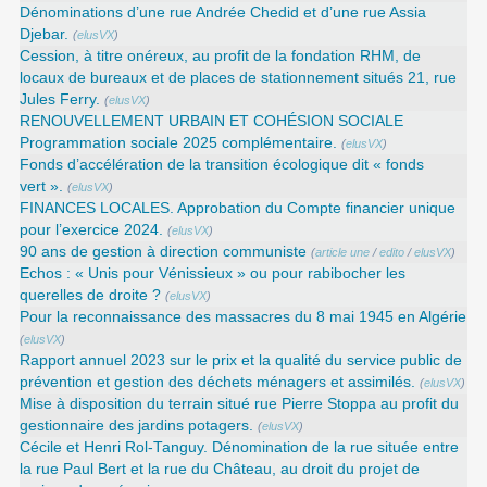
Dénominations d’une rue Andrée Chedid et d’une rue Assia
Djebar.
(
elusVX
)
Cession, à titre onéreux, au profit de la fondation RHM, de
locaux de bureaux et de places de stationnement situés 21, rue
Jules Ferry.
(
elusVX
)
RENOUVELLEMENT URBAIN ET COHÉSION SOCIALE
Programmation sociale 2025 complémentaire.
(
elusVX
)
Fonds d’accélération de la transition écologique dit « fonds
vert ».
(
elusVX
)
FINANCES LOCALES. Approbation du Compte financier unique
pour l’exercice 2024.
(
elusVX
)
90 ans de gestion à direction communiste
(
article une
/
edito
/
elusVX
)
Echos : « Unis pour Vénissieux » ou pour rabibocher les
querelles de droite ?
(
elusVX
)
Pour la reconnaissance des massacres du 8 mai 1945 en Algérie
(
elusVX
)
Rapport annuel 2023 sur le prix et la qualité du service public de
prévention et gestion des déchets ménagers et assimilés.
(
elusVX
)
Mise à disposition du terrain situé rue Pierre Stoppa au profit du
gestionnaire des jardins potagers.
(
elusVX
)
Cécile et Henri Rol-Tanguy. Dénomination de la rue située entre
la rue Paul Bert et la rue du Château, au droit du projet de