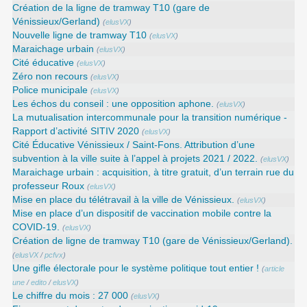
Création de la ligne de tramway T10 (gare de
Vénissieux/Gerland)
(
elusVX
)
Nouvelle ligne de tramway T10
(
elusVX
)
Maraichage urbain
(
elusVX
)
Cité éducative
(
elusVX
)
Zéro non recours
(
elusVX
)
Police municipale
(
elusVX
)
Les échos du conseil : une opposition aphone.
(
elusVX
)
La mutualisation intercommunale pour la transition numérique -
Rapport d’activité SITIV 2020
(
elusVX
)
Cité Éducative Vénissieux / Saint-Fons. Attribution d’une
subvention à la ville suite à l’appel à projets 2021 / 2022.
(
elusVX
)
Maraichage urbain : acquisition, à titre gratuit, d’un terrain rue du
professeur Roux
(
elusVX
)
Mise en place du télétravail à la ville de Vénissieux.
(
elusVX
)
Mise en place d’un dispositif de vaccination mobile contre la
COVID-19.
(
elusVX
)
Création de ligne de tramway T10 (gare de Vénissieux/Gerland).
(
elusVX
/
pcfvx
)
Une gifle électorale pour le système politique tout entier !
(
article
une
/
edito
/
elusVX
)
Le chiffre du mois : 27 000
(
elusVX
)