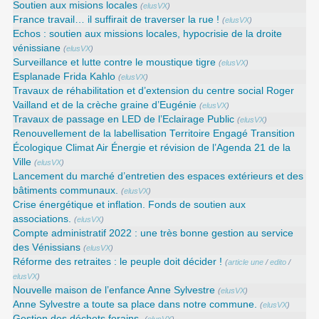
Soutien aux misions locales
(
elusVX
)
France travail… il suffirait de traverser la rue !
(
elusVX
)
Echos : soutien aux missions locales, hypocrisie de la droite
vénissiane
(
elusVX
)
Surveillance et lutte contre le moustique tigre
(
elusVX
)
Esplanade Frida Kahlo
(
elusVX
)
Travaux de réhabilitation et d’extension du centre social Roger
Vailland et de la crèche graine d’Eugénie
(
elusVX
)
Travaux de passage en LED de l’Eclairage Public
(
elusVX
)
Renouvellement de la labellisation Territoire Engagé Transition
Écologique Climat Air Énergie et révision de l’Agenda 21 de la
Ville
(
elusVX
)
Lancement du marché d’entretien des espaces extérieurs et des
bâtiments communaux.
(
elusVX
)
Crise énergétique et inflation. Fonds de soutien aux
associations.
(
elusVX
)
Compte administratif 2022 : une très bonne gestion au service
des Vénissians
(
elusVX
)
Réforme des retraites : le peuple doit décider !
(
article une
/
edito
/
elusVX
)
Nouvelle maison de l’enfance Anne Sylvestre
(
elusVX
)
Anne Sylvestre a toute sa place dans notre commune.
(
elusVX
)
Gestion des déchets forains.