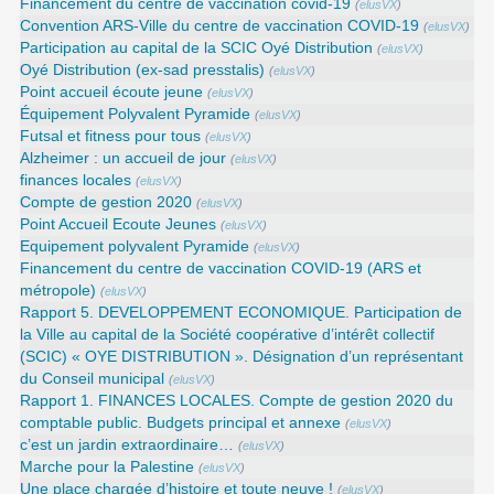
Financement du centre de vaccination covid-19
(
elusVX
)
Convention ARS‑Ville du centre de vaccination COVID‑19
(
elusVX
)
Participation au capital de la SCIC Oyé Distribution
(
elusVX
)
Oyé Distribution (ex-sad presstalis)
(
elusVX
)
Point accueil écoute jeune
(
elusVX
)
Équipement Polyvalent Pyramide
(
elusVX
)
Futsal et fitness pour tous
(
elusVX
)
Alzheimer : un accueil de jour
(
elusVX
)
finances locales
(
elusVX
)
Compte de gestion 2020
(
elusVX
)
Point Accueil Ecoute Jeunes
(
elusVX
)
Equipement polyvalent Pyramide
(
elusVX
)
Financement du centre de vaccination COVID-19 (ARS et
métropole)
(
elusVX
)
Rapport 5. DEVELOPPEMENT ECONOMIQUE. Participation de
la Ville au capital de la Société coopérative d’intérêt collectif
(SCIC) « OYE DISTRIBUTION ». Désignation d’un représentant
du Conseil municipal
(
elusVX
)
Rapport 1. FINANCES LOCALES. Compte de gestion 2020 du
comptable public. Budgets principal et annexe
(
elusVX
)
c’est un jardin extraordinaire…
(
elusVX
)
Marche pour la Palestine
(
elusVX
)
Une place chargée d’histoire et toute neuve !
(
elusVX
)