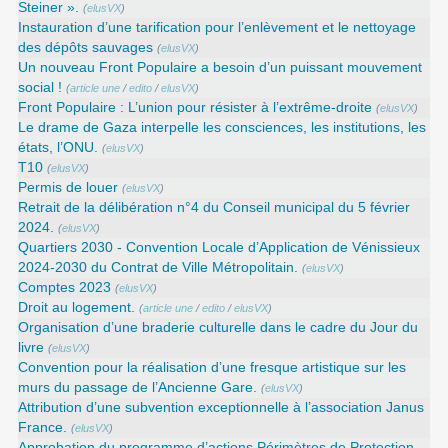
Steiner ».
(
elusVX
)
Instauration d’une tarification pour l’enlèvement et le nettoyage
des dépôts sauvages
(
elusVX
)
Un nouveau Front Populaire a besoin d’un puissant mouvement
social !
(
article une
/
edito
/
elusVX
)
Front Populaire : L’union pour résister à l’extrême-droite
(
elusVX
)
Le drame de Gaza interpelle les consciences, les institutions, les
états, l’ONU.
(
elusVX
)
T10
(
elusVX
)
Permis de louer
(
elusVX
)
Retrait de la délibération n°4 du Conseil municipal du 5 février
2024.
(
elusVX
)
Quartiers 2030 - Convention Locale d’Application de Vénissieux
2024-2030 du Contrat de Ville Métropolitain.
(
elusVX
)
Comptes 2023
(
elusVX
)
Droit au logement.
(
article une
/
edito
/
elusVX
)
Organisation d’une braderie culturelle dans le cadre du Jour du
livre
(
elusVX
)
Convention pour la réalisation d’une fresque artistique sur les
murs du passage de l’Ancienne Gare.
(
elusVX
)
Attribution d’une subvention exceptionnelle à l’association Janus
France.
(
elusVX
)
Approbation du programme d’actions Périmètres de Protection