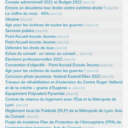
Compte administratif 2021 et Budget 2022
(
elusVX
)
Encore un deuxième tour droite contre extrême-droite !
(
elusVX
)
Le chiffre du mois : 40%
(
elusVX
)
Ukraine
(
elusVX
)
Agir pour les victimes de toutes les guerres !
(
elusVX
)
Services publics
(
elusVX
)
Point Accueil écoute Jeunes
(
elusVX
)
Point Accueil écoute Jeunes
(
elusVX
)
Défendre les droits de tous
(
elusVX
)
Echos du conseil : un retour au conseil…
(
elusVX
)
Elections professionnelles 2022
(
elusVX
)
Convention d’objectifs - Point Accueil Ecoute Jeunes
(
elusVX
)
Agir pour les victimes de toutes les guerres !
(
elusVX
)
Concours photo jeunesse -festival Essenti’Elles 2022
(
elusVX
)
Travaux de réhabilitation et d’extension du Centre Roger Vailland
et de la crèche « graine d’Eugénie ».
(
elusVX
)
Equipement Polyvalent Pyramide
(
elusVX
)
Contrat de relance du logement avec l’État et la Métropole de
Lyon.
(
elusVX
)
Règlement local de Publicité (RLP) de la Métropole de Lyon. Avis
du Conseil.
(
elusVX
)
Projet de troisième Plan de Protection de l’Atmosphère (PPA) de
l’agglomération lyonnaise. Avis du Conseil