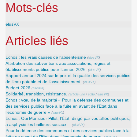
Mots-clés
elusVX
Articles liés
Echos : les vrais causes de l’absentéisme
(
elusVX
)
Attribution des subventions aux associations, régies et
établissements publics pour l’année 2026.
(
elusVX
)
Rapport annuel 2024 sur le prix et la qualité des services publics
de l’eau potable et de l’assainissement.
(
elusVX
)
Budget 2026
(
elusVX
)
Solidarité, transition, résistance.
(
article une
/
edito
/
elusVX
)
Echos : vœu de la majorité « Pour la défense des communes et
des services publics face à la fuite en avant de l’État dans
l’économie de guerre »
(
elusVX
)
Echos : Oui Monsieur Pillet, l’État, dirigé par vos alliés politiques,
a asphyxié les bailleurs sociaux…
(
elusVX
)
Pour la défense des communes et des services publics face à la
fuite en avant de l’Etat dans l’économie de guerre.