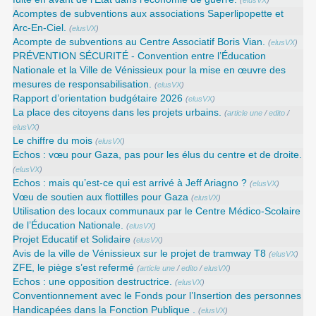
(
elusVX
)
Acomptes de subventions aux associations Saperlipopette et
Arc-En-Ciel.
(
elusVX
)
Acompte de subventions au Centre Associatif Boris Vian.
(
elusVX
)
PRÉVENTION SÉCURITÉ - Convention entre l’Éducation
Nationale et la Ville de Vénissieux pour la mise en œuvre des
mesures de responsabilisation.
(
elusVX
)
Rapport d’orientation budgétaire 2026
(
elusVX
)
La place des citoyens dans les projets urbains.
(
article une
/
edito
/
elusVX
)
Le chiffre du mois
(
elusVX
)
Echos : vœu pour Gaza, pas pour les élus du centre et de droite.
(
elusVX
)
Echos : mais qu’est-ce qui est arrivé à Jeff Ariagno ?
(
elusVX
)
Vœu de soutien aux flottilles pour Gaza
(
elusVX
)
Utilisation des locaux communaux par le Centre Médico-Scolaire
de l’Éducation Nationale.
(
elusVX
)
Projet Educatif et Solidaire
(
elusVX
)
Avis de la ville de Vénissieux sur le projet de tramway T8
(
elusVX
)
ZFE, le piège s’est refermé
(
article une
/
edito
/
elusVX
)
Echos : une opposition destructrice.
(
elusVX
)
Conventionnement avec le Fonds pour l’Insertion des personnes
Handicapées dans la Fonction Publique .
(
elusVX
)