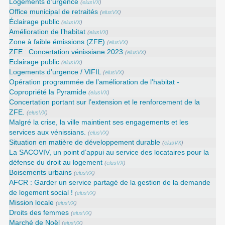
Logements d’urgence
(
elusVX
)
Office municipal de retraités
(
elusVX
)
Éclairage public
(
elusVX
)
Amélioration de l’habitat
(
elusVX
)
Zone à faible émissions (ZFE)
(
elusVX
)
ZFE : Concertation vénissiane 2023
(
elusVX
)
Eclairage public
(
elusVX
)
Logements d’urgence / VIFIL
(
elusVX
)
Opération programmée de l’amélioration de l’habitat -
Copropriété la Pyramide
(
elusVX
)
Concertation portant sur l’extension et le renforcement de la
ZFE.
(
elusVX
)
Malgré la crise, la ville maintient ses engagements et les
services aux vénissians.
(
elusVX
)
Situation en matière de développement durable
(
elusVX
)
La SACOVIV, un point d’appui au service des locataires pour la
défense du droit au logement
(
elusVX
)
Boisements urbains
(
elusVX
)
AFCR : Garder un service partagé de la gestion de la demande
de logement social !
(
elusVX
)
Mission locale
(
elusVX
)
Droits des femmes
(
elusVX
)
Marché de Noël
(
elusVX
)