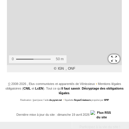
©
2008-2026 , Elus communistes et apparentés de Vénissieux
•
Mentions légales
obligatoires (
CNIL
et
LcEN
). Tout ce qu’
il faut savoir
.
Décryptage des obligations
légales
.
Réalisation : [pam|avec l’aide
de pyrat.net
•
Squelette
SoyezCréateurs
propulsé par
SPIP
Dernière mise à jour du site : dimanche 19 avril 2026
Participez à la vie du site !