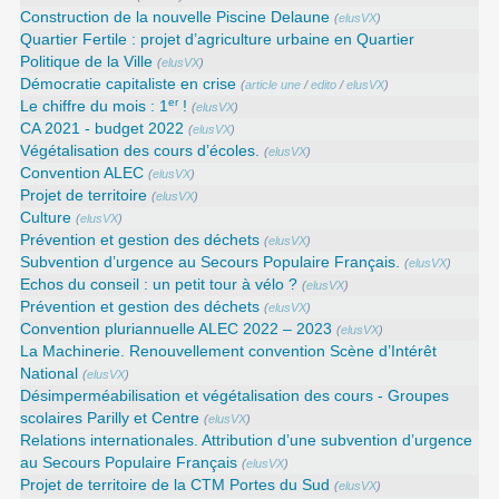
Construction de la nouvelle Piscine Delaune
(
elusVX
)
Quartier Fertile : projet d’agriculture urbaine en Quartier
Politique de la Ville
(
elusVX
)
Démocratie capitaliste en crise
(
article une
/
edito
/
elusVX
)
er
Le chiffre du mois : 1
!
(
elusVX
)
CA 2021 - budget 2022
(
elusVX
)
Végétalisation des cours d’écoles.
(
elusVX
)
Convention ALEC
(
elusVX
)
Projet de territoire
(
elusVX
)
Culture
(
elusVX
)
Prévention et gestion des déchets
(
elusVX
)
Subvention d’urgence au Secours Populaire Français.
(
elusVX
)
Echos du conseil : un petit tour à vélo ?
(
elusVX
)
Prévention et gestion des déchets
(
elusVX
)
Convention pluriannuelle ALEC 2022 – 2023
(
elusVX
)
La Machinerie. Renouvellement convention Scène d’Intérêt
National
(
elusVX
)
Désimperméabilisation et végétalisation des cours - Groupes
scolaires Parilly et Centre
(
elusVX
)
Relations internationales. Attribution d’une subvention d’urgence
au Secours Populaire Français
(
elusVX
)
Projet de territoire de la CTM Portes du Sud
(
elusVX
)