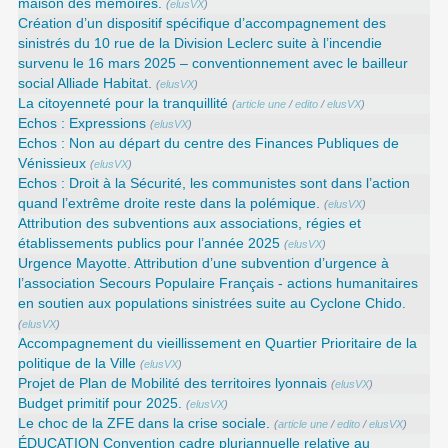
maison des mémoires.
(
elusVX
)
Création d’un dispositif spécifique d’accompagnement des
sinistrés du 10 rue de la Division Leclerc suite à l’incendie
survenu le 16 mars 2025 – conventionnement avec le bailleur
social Alliade Habitat.
(
elusVX
)
La citoyenneté pour la tranquillité
(
article une
/
edito
/
elusVX
)
Echos : Expressions
(
elusVX
)
Echos : Non au départ du centre des Finances Publiques de
Vénissieux
(
elusVX
)
Echos : Droit à la Sécurité, les communistes sont dans l’action
quand l’extrême droite reste dans la polémique.
(
elusVX
)
Attribution des subventions aux associations, régies et
établissements publics pour l’année 2025
(
elusVX
)
Urgence Mayotte. Attribution d’une subvention d’urgence à
l’association Secours Populaire Français - actions humanitaires
en soutien aux populations sinistrées suite au Cyclone Chido.
(
elusVX
)
Accompagnement du vieillissement en Quartier Prioritaire de la
politique de la Ville
(
elusVX
)
Projet de Plan de Mobilité des territoires lyonnais
(
elusVX
)
Budget primitif pour 2025.
(
elusVX
)
Le choc de la ZFE dans la crise sociale.
(
article une
/
edito
/
elusVX
)
ÉDUCATION Convention cadre pluriannuelle relative au