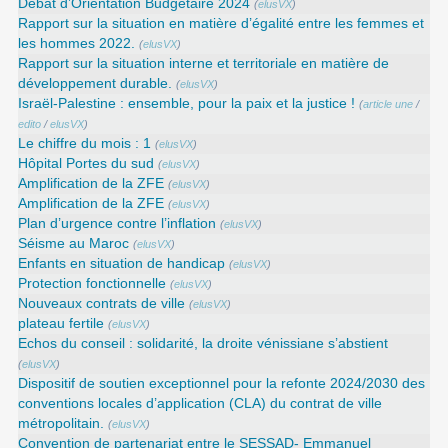
Débat d’Orientation Budgétaire 2024
(
elusVX
)
Rapport sur la situation en matière d’égalité entre les femmes et
les hommes 2022.
(
elusVX
)
Rapport sur la situation interne et territoriale en matière de
développement durable.
(
elusVX
)
Israël-Palestine : ensemble, pour la paix et la justice !
(
article une
/
edito
/
elusVX
)
Le chiffre du mois : 1
(
elusVX
)
Hôpital Portes du sud
(
elusVX
)
Amplification de la ZFE
(
elusVX
)
Amplification de la ZFE
(
elusVX
)
Plan d’urgence contre l’inflation
(
elusVX
)
Séisme au Maroc
(
elusVX
)
Enfants en situation de handicap
(
elusVX
)
Protection fonctionnelle
(
elusVX
)
Nouveaux contrats de ville
(
elusVX
)
plateau fertile
(
elusVX
)
Echos du conseil : solidarité, la droite vénissiane s’abstient
(
elusVX
)
Dispositif de soutien exceptionnel pour la refonte 2024/2030 des
conventions locales d’application (CLA) du contrat de ville
métropolitain.
(
elusVX
)
Convention de partenariat entre le SESSAD- Emmanuel