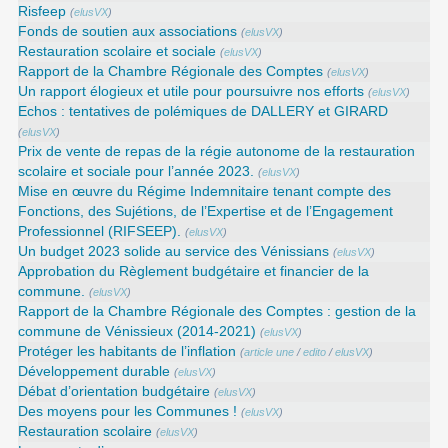
Risfeep
(
elusVX
)
Fonds de soutien aux associations
(
elusVX
)
Restauration scolaire et sociale
(
elusVX
)
Rapport de la Chambre Régionale des Comptes
(
elusVX
)
Un rapport élogieux et utile pour poursuivre nos efforts
(
elusVX
)
Echos : tentatives de polémiques de DALLERY et GIRARD
(
elusVX
)
Prix de vente de repas de la régie autonome de la restauration
scolaire et sociale pour l’année 2023.
(
elusVX
)
Mise en œuvre du Régime Indemnitaire tenant compte des
Fonctions, des Sujétions, de l’Expertise et de l’Engagement
Professionnel (RIFSEEP).
(
elusVX
)
Un budget 2023 solide au service des Vénissians
(
elusVX
)
Approbation du Règlement budgétaire et financier de la
commune.
(
elusVX
)
Rapport de la Chambre Régionale des Comptes : gestion de la
commune de Vénissieux (2014-2021)
(
elusVX
)
Protéger les habitants de l’inflation
(
article une
/
edito
/
elusVX
)
Développement durable
(
elusVX
)
Débat d’orientation budgétaire
(
elusVX
)
Des moyens pour les Communes !
(
elusVX
)
Restauration scolaire
(
elusVX
)