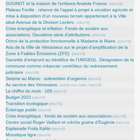
GOUNOT et la maison de l’enfance Anatole France.
(
elusVX
)
Plateau Fertile : relance de l’appel à projet à vocation agricole et
mise à disposition d’un nouveau terrain appartenant à la Ville
situé Avenue de la Division Leclerc.
(
elusVX
)
Crise énergétique et inflation. Fonds de soutien aux
associations. Deuxième série d’attributions.
(
elusVX
)
Octroi de la protection fonctionnelle à Madame le Maire.
(
elusVX
)
Avis de la Ville de Vénissieux sur le projet d’amplification de la
Zone à Faibles Émissions (ZFE).
(
elusVX
)
Garantie d’emprunt au bénéfice de l’UMGEGL. Désignation de la
commune comme créancier contrôleur du redressement
judiciaire.
(
elusVX
)
Seisme au Maroc : subvention d’urgence
(
elusVX
)
Au service des Vénissians.
(
article une
/
edito
/
elusVX
)
Le chiffre du mois : 100
(
elusVX
)
Budget 2023
(
elusVX
)
Transition écologique
(
elusVX
)
Éclairage public
(
elusVX
)
Crise énergétique : fonds de soutien aux associations
(
elusVX
)
Centre social Roger Vaillant et crèche graine d’Eugénie
(
elusVX
)
Esplanade Frida Kahlo
(
elusVX
)
Moustique tigre
(
elusVX
)