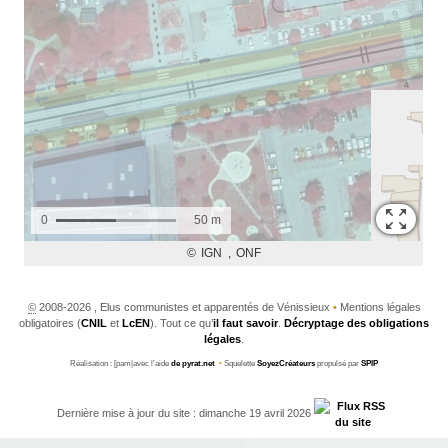
©
2008-2026 , Elus communistes et apparentés de Vénissieux
•
Mentions légales
obligatoires (
CNIL
et
LcEN
). Tout ce qu’
il faut savoir
.
Décryptage des obligations
légales
.
Réalisation : [pam|avec l’aide
de pyrat.net
•
Squelette
SoyezCréateurs
propulsé par
SPIP
Dernière mise à jour du site : dimanche 19 avril 2026