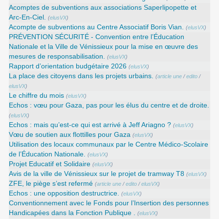
Acomptes de subventions aux associations Saperlipopette et
Arc-En-Ciel.
(
elusVX
)
Acompte de subventions au Centre Associatif Boris Vian.
(
elusVX
)
PRÉVENTION SÉCURITÉ - Convention entre l’Éducation
Nationale et la Ville de Vénissieux pour la mise en œuvre des
mesures de responsabilisation.
(
elusVX
)
Rapport d’orientation budgétaire 2026
(
elusVX
)
La place des citoyens dans les projets urbains.
(
article une
/
edito
/
elusVX
)
Le chiffre du mois
(
elusVX
)
Echos : vœu pour Gaza, pas pour les élus du centre et de droite.
(
elusVX
)
Echos : mais qu’est-ce qui est arrivé à Jeff Ariagno ?
(
elusVX
)
Vœu de soutien aux flottilles pour Gaza
(
elusVX
)
Utilisation des locaux communaux par le Centre Médico-Scolaire
de l’Éducation Nationale.
(
elusVX
)
Projet Educatif et Solidaire
(
elusVX
)
Avis de la ville de Vénissieux sur le projet de tramway T8
(
elusVX
)
ZFE, le piège s’est refermé
(
article une
/
edito
/
elusVX
)
Echos : une opposition destructrice.
(
elusVX
)
Conventionnement avec le Fonds pour l’Insertion des personnes
Handicapées dans la Fonction Publique .
(
elusVX
)