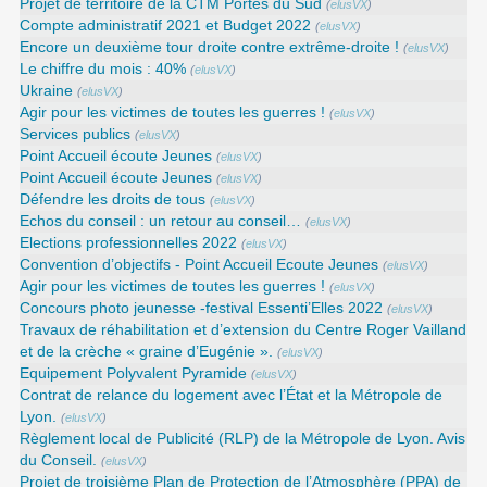
Projet de territoire de la CTM Portes du Sud
(
elusVX
)
Compte administratif 2021 et Budget 2022
(
elusVX
)
Encore un deuxième tour droite contre extrême-droite !
(
elusVX
)
Le chiffre du mois : 40%
(
elusVX
)
Ukraine
(
elusVX
)
Agir pour les victimes de toutes les guerres !
(
elusVX
)
Services publics
(
elusVX
)
Point Accueil écoute Jeunes
(
elusVX
)
Point Accueil écoute Jeunes
(
elusVX
)
Défendre les droits de tous
(
elusVX
)
Echos du conseil : un retour au conseil…
(
elusVX
)
Elections professionnelles 2022
(
elusVX
)
Convention d’objectifs - Point Accueil Ecoute Jeunes
(
elusVX
)
Agir pour les victimes de toutes les guerres !
(
elusVX
)
Concours photo jeunesse -festival Essenti’Elles 2022
(
elusVX
)
Travaux de réhabilitation et d’extension du Centre Roger Vailland
et de la crèche « graine d’Eugénie ».
(
elusVX
)
Equipement Polyvalent Pyramide
(
elusVX
)
Contrat de relance du logement avec l’État et la Métropole de
Lyon.
(
elusVX
)
Règlement local de Publicité (RLP) de la Métropole de Lyon. Avis
du Conseil.
(
elusVX
)
Projet de troisième Plan de Protection de l’Atmosphère (PPA) de