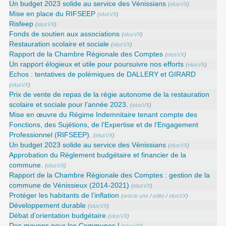
Un budget 2023 solide au service des Vénissians
(
elusVX
)
Mise en place du RIFSEEP
(
elusVX
)
Risfeep
(
elusVX
)
Fonds de soutien aux associations
(
elusVX
)
Restauration scolaire et sociale
(
elusVX
)
Rapport de la Chambre Régionale des Comptes
(
elusVX
)
Un rapport élogieux et utile pour poursuivre nos efforts
(
elusVX
)
Echos : tentatives de polémiques de DALLERY et GIRARD
(
elusVX
)
Prix de vente de repas de la régie autonome de la restauration
scolaire et sociale pour l’année 2023.
(
elusVX
)
Mise en œuvre du Régime Indemnitaire tenant compte des
Fonctions, des Sujétions, de l’Expertise et de l’Engagement
Professionnel (RIFSEEP).
(
elusVX
)
Un budget 2023 solide au service des Vénissians
(
elusVX
)
Approbation du Règlement budgétaire et financier de la
commune.
(
elusVX
)
Rapport de la Chambre Régionale des Comptes : gestion de la
commune de Vénissieux (2014-2021)
(
elusVX
)
Protéger les habitants de l’inflation
(
article une
/
edito
/
elusVX
)
Développement durable
(
elusVX
)
Débat d’orientation budgétaire
(
elusVX
)
Des moyens pour les Communes !
(
elusVX
)