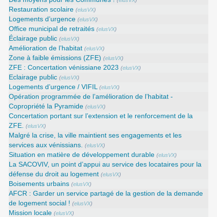
Restauration scolaire
(
elusVX
)
Logements d’urgence
(
elusVX
)
Office municipal de retraités
(
elusVX
)
Éclairage public
(
elusVX
)
Amélioration de l’habitat
(
elusVX
)
Zone à faible émissions (ZFE)
(
elusVX
)
ZFE : Concertation vénissiane 2023
(
elusVX
)
Eclairage public
(
elusVX
)
Logements d’urgence / VIFIL
(
elusVX
)
Opération programmée de l’amélioration de l’habitat -
Copropriété la Pyramide
(
elusVX
)
Concertation portant sur l’extension et le renforcement de la
ZFE.
(
elusVX
)
Malgré la crise, la ville maintient ses engagements et les
services aux vénissians.
(
elusVX
)
Situation en matière de développement durable
(
elusVX
)
La SACOVIV, un point d’appui au service des locataires pour la
défense du droit au logement
(
elusVX
)
Boisements urbains
(
elusVX
)
AFCR : Garder un service partagé de la gestion de la demande
de logement social !
(
elusVX
)
Mission locale
(
elusVX
)