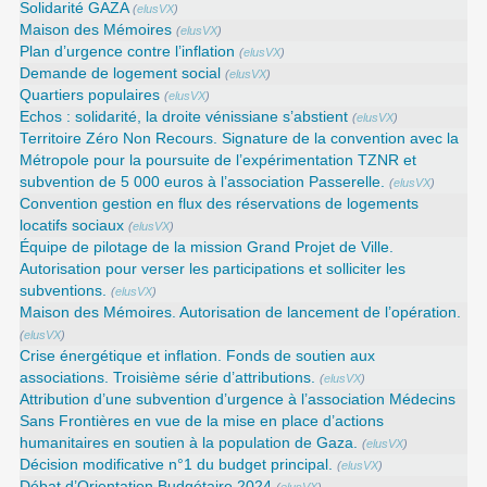
Solidarité GAZA
(
elusVX
)
Maison des Mémoires
(
elusVX
)
Plan d’urgence contre l’inflation
(
elusVX
)
Demande de logement social
(
elusVX
)
Quartiers populaires
(
elusVX
)
Echos : solidarité, la droite vénissiane s’abstient
(
elusVX
)
Territoire Zéro Non Recours. Signature de la convention avec la
Métropole pour la poursuite de l’expérimentation TZNR et
subvention de 5 000 euros à l’association Passerelle.
(
elusVX
)
Convention gestion en flux des réservations de logements
locatifs sociaux
(
elusVX
)
Équipe de pilotage de la mission Grand Projet de Ville.
Autorisation pour verser les participations et solliciter les
subventions.
(
elusVX
)
Maison des Mémoires. Autorisation de lancement de l’opération.
(
elusVX
)
Crise énergétique et inflation. Fonds de soutien aux
associations. Troisième série d’attributions.
(
elusVX
)
Attribution d’une subvention d’urgence à l’association Médecins
Sans Frontières en vue de la mise en place d’actions
humanitaires en soutien à la population de Gaza.
(
elusVX
)
Décision modificative n°1 du budget principal.
(
elusVX
)
Débat d’Orientation Budgétaire 2024
(
elusVX
)