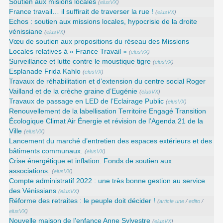
Soutien aux misions locales
(
elusVX
)
France travail… il suffirait de traverser la rue !
(
elusVX
)
Echos : soutien aux missions locales, hypocrisie de la droite
vénissiane
(
elusVX
)
Vœu de soutien aux propositions du réseau des Missions
Locales relatives à « France Travail »
(
elusVX
)
Surveillance et lutte contre le moustique tigre
(
elusVX
)
Esplanade Frida Kahlo
(
elusVX
)
Travaux de réhabilitation et d’extension du centre social Roger
Vailland et de la crèche graine d’Eugénie
(
elusVX
)
Travaux de passage en LED de l’Eclairage Public
(
elusVX
)
Renouvellement de la labellisation Territoire Engagé Transition
Écologique Climat Air Énergie et révision de l’Agenda 21 de la
Ville
(
elusVX
)
Lancement du marché d’entretien des espaces extérieurs et des
bâtiments communaux.
(
elusVX
)
Crise énergétique et inflation. Fonds de soutien aux
associations.
(
elusVX
)
Compte administratif 2022 : une très bonne gestion au service
des Vénissians
(
elusVX
)
Réforme des retraites : le peuple doit décider !
(
article une
/
edito
/
elusVX
)
Nouvelle maison de l’enfance Anne Sylvestre
(
elusVX
)