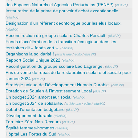
des Espaces Naturels et Agricoles Périurbains (PENAP)
(
elusVX
)
Instauration de la prime de pouvoir d’achat exceptionnelle.
(
elusVX
)
Désignation d’un référent déontologue pour les élus locaux.
(
elusVX
)
Reconstruction du groupe scolaire Charles Perrault.
(
elusVX
)
Fonds d’accélération de la transition écologique dans les
territoires dit « fonds vert ».
(
elusVX
)
Organisons la solidarité !
(
article une
/
edito
/
elusVX
)
Rapport Social Unique 2022
(
elusVX
)
Reconfiguration du groupe scolaire Léo Lagrange.
(
elusVX
)
Prix de vente de repas de la restauration scolaire et sociale pour
l’année 2024
(
elusVX
)
Stratégie unique de Développement Humain Durable.
(
elusVX
)
Dotation de Soutien à l’Investissement Local
(
elusVX
)
Un budget 2024 amortiseur social
(
elusVX
)
Un budget 2024 de solidarité.
(
article une
/
edito
/
elusVX
)
Débat d’orientation budgétaire
(
elusVX
)
Développement durable
(
elusVX
)
Territoire Zéro Non-Recours
(
elusVX
)
Égalité femmes-hommes
(
elusVX
)
Hôpital Les Portes du Sud
(
elusVX
)