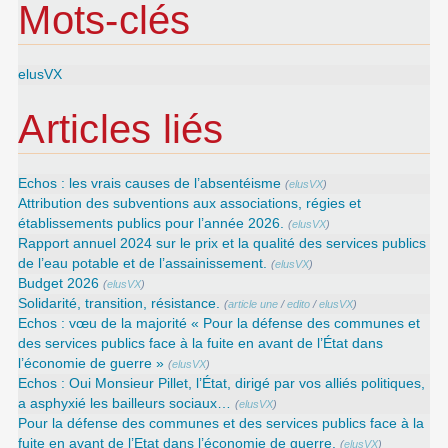
Mots-clés
elusVX
Articles liés
Echos : les vrais causes de l’absentéisme
(
elusVX
)
Attribution des subventions aux associations, régies et
établissements publics pour l’année 2026.
(
elusVX
)
Rapport annuel 2024 sur le prix et la qualité des services publics
de l’eau potable et de l’assainissement.
(
elusVX
)
Budget 2026
(
elusVX
)
Solidarité, transition, résistance.
(
article une
/
edito
/
elusVX
)
Echos : vœu de la majorité « Pour la défense des communes et
des services publics face à la fuite en avant de l’État dans
l’économie de guerre »
(
elusVX
)
Echos : Oui Monsieur Pillet, l’État, dirigé par vos alliés politiques,
a asphyxié les bailleurs sociaux…
(
elusVX
)
Pour la défense des communes et des services publics face à la
fuite en avant de l’Etat dans l’économie de guerre.
(
elusVX
)