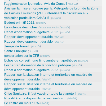
l’agglomération lyonnaise. Avis du Conseil
(
elusVX
)
Avis sur la mise en œuvre par la Métropole de Lyon de la Zone
de Faibles Émissions (ZFE) interdisant la circulation aux
véhicules particuliers Crit’Air 5.
(
elusVX
)
Budget primitif 2022.
(
elusVX
)
La violence des riches
(
article une
/
edito
/
elusVX
)
Débat d’orientation budgétaire 2022.
(
elusVX
)
Rapport developpement durable
(
elusVX
)
Rapport developpement durable
(
elusVX
)
Temps de travail.
(
elusVX
)
Santé Publique
(
elusVX
)
concertation sur la ZFE
(
elusVX
)
Echos du conseil : une fin d’année en apothéose
(
elusVX
)
Loi de transformation de la fonction publique
(
elusVX
)
Débat d’orientation budgétaire 2022.
(
elusVX
)
Rapport sur la situation interne et territoriale en matière de
développement durable.
(
elusVX
)
Rapport sur la situation interne et territoriale en matière de
développement durable.
(
elusVX
)
Crise Sanitaire, il faut vacciner toute la planète !
(
elusVX
)
Nos différents dispositifs de vaccination…
(
elusVX
)
Le chiffre du mois : 1%
(
elusVX
)