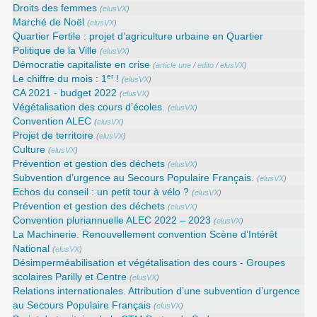
Droits des femmes
(
elusVX
)
Marché de Noël
(
elusVX
)
Quartier Fertile : projet d’agriculture urbaine en Quartier
Politique de la Ville
(
elusVX
)
Démocratie capitaliste en crise
(
article une
/
edito
/
elusVX
)
er
Le chiffre du mois : 1
!
(
elusVX
)
CA 2021 - budget 2022
(
elusVX
)
Végétalisation des cours d’écoles.
(
elusVX
)
Convention ALEC
(
elusVX
)
Projet de territoire
(
elusVX
)
Culture
(
elusVX
)
Prévention et gestion des déchets
(
elusVX
)
Subvention d’urgence au Secours Populaire Français.
(
elusVX
)
Echos du conseil : un petit tour à vélo ?
(
elusVX
)
Prévention et gestion des déchets
(
elusVX
)
Convention pluriannuelle ALEC 2022 – 2023
(
elusVX
)
La Machinerie. Renouvellement convention Scène d’Intérêt
National
(
elusVX
)
Désimperméabilisation et végétalisation des cours - Groupes
scolaires Parilly et Centre
(
elusVX
)
Relations internationales. Attribution d’une subvention d’urgence
au Secours Populaire Français
(
elusVX
)