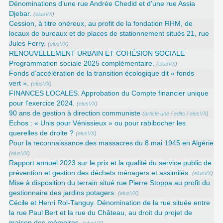
Dénominations d’une rue Andrée Chedid et d’une rue Assia
Djebar.
(
elusVX
)
Cession, à titre onéreux, au profit de la fondation RHM, de
locaux de bureaux et de places de stationnement situés 21, rue
Jules Ferry.
(
elusVX
)
RENOUVELLEMENT URBAIN ET COHÉSION SOCIALE
Programmation sociale 2025 complémentaire.
(
elusVX
)
Fonds d’accélération de la transition écologique dit « fonds
vert ».
(
elusVX
)
FINANCES LOCALES. Approbation du Compte financier unique
pour l’exercice 2024.
(
elusVX
)
90 ans de gestion à direction communiste
(
article une
/
edito
/
elusVX
)
Echos : « Unis pour Vénissieux » ou pour rabibocher les
querelles de droite ?
(
elusVX
)
Pour la reconnaissance des massacres du 8 mai 1945 en Algérie
(
elusVX
)
Rapport annuel 2023 sur le prix et la qualité du service public de
prévention et gestion des déchets ménagers et assimilés.
(
elusVX
)
Mise à disposition du terrain situé rue Pierre Stoppa au profit du
gestionnaire des jardins potagers.
(
elusVX
)
Cécile et Henri Rol-Tanguy. Dénomination de la rue située entre
la rue Paul Bert et la rue du Château, au droit du projet de
maison des mémoires.
(
elusVX
)