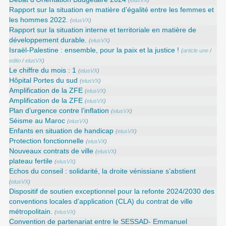
Rapport sur la situation en matière d’égalité entre les femmes et
les hommes 2022.
(
elusVX
)
Rapport sur la situation interne et territoriale en matière de
développement durable.
(
elusVX
)
Israël-Palestine : ensemble, pour la paix et la justice !
(
article une
/
edito
/
elusVX
)
Le chiffre du mois : 1
(
elusVX
)
Hôpital Portes du sud
(
elusVX
)
Amplification de la ZFE
(
elusVX
)
Amplification de la ZFE
(
elusVX
)
Plan d’urgence contre l’inflation
(
elusVX
)
Séisme au Maroc
(
elusVX
)
Enfants en situation de handicap
(
elusVX
)
Protection fonctionnelle
(
elusVX
)
Nouveaux contrats de ville
(
elusVX
)
plateau fertile
(
elusVX
)
Echos du conseil : solidarité, la droite vénissiane s’abstient
(
elusVX
)
Dispositif de soutien exceptionnel pour la refonte 2024/2030 des
conventions locales d’application (CLA) du contrat de ville
métropolitain.
(
elusVX
)
Convention de partenariat entre le SESSAD- Emmanuel