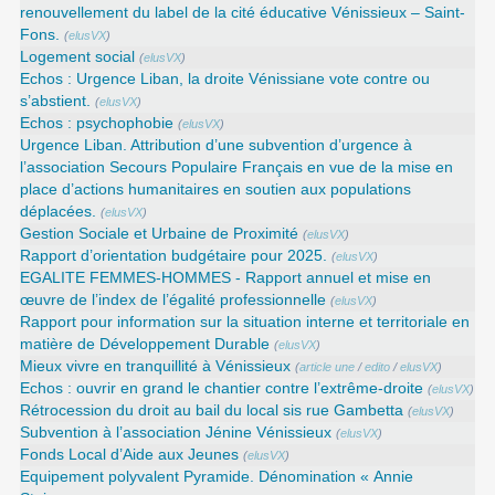
renouvellement du label de la cité éducative Vénissieux – Saint-
Fons.
(
elusVX
)
Logement social
(
elusVX
)
Echos : Urgence Liban, la droite Vénissiane vote contre ou
s’abstient.
(
elusVX
)
Echos : psychophobie
(
elusVX
)
Urgence Liban. Attribution d’une subvention d’urgence à
l’association Secours Populaire Français en vue de la mise en
place d’actions humanitaires en soutien aux populations
déplacées.
(
elusVX
)
Gestion Sociale et Urbaine de Proximité
(
elusVX
)
Rapport d’orientation budgétaire pour 2025.
(
elusVX
)
EGALITE FEMMES-HOMMES - Rapport annuel et mise en
œuvre de l’index de l’égalité professionnelle
(
elusVX
)
Rapport pour information sur la situation interne et territoriale en
matière de Développement Durable
(
elusVX
)
Mieux vivre en tranquillité à Vénissieux
(
article une
/
edito
/
elusVX
)
Echos : ouvrir en grand le chantier contre l’extrême-droite
(
elusVX
)
Rétrocession du droit au bail du local sis rue Gambetta
(
elusVX
)
Subvention à l’association Jénine Vénissieux
(
elusVX
)
Fonds Local d’Aide aux Jeunes
(
elusVX
)
Equipement polyvalent Pyramide. Dénomination « Annie