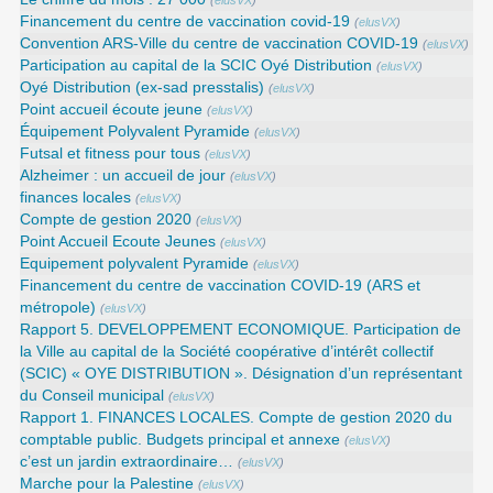
Financement du centre de vaccination covid-19
(
elusVX
)
Convention ARS‑Ville du centre de vaccination COVID‑19
(
elusVX
)
Participation au capital de la SCIC Oyé Distribution
(
elusVX
)
Oyé Distribution (ex-sad presstalis)
(
elusVX
)
Point accueil écoute jeune
(
elusVX
)
Équipement Polyvalent Pyramide
(
elusVX
)
Futsal et fitness pour tous
(
elusVX
)
Alzheimer : un accueil de jour
(
elusVX
)
finances locales
(
elusVX
)
Compte de gestion 2020
(
elusVX
)
Point Accueil Ecoute Jeunes
(
elusVX
)
Equipement polyvalent Pyramide
(
elusVX
)
Financement du centre de vaccination COVID-19 (ARS et
métropole)
(
elusVX
)
Rapport 5. DEVELOPPEMENT ECONOMIQUE. Participation de
la Ville au capital de la Société coopérative d’intérêt collectif
(SCIC) « OYE DISTRIBUTION ». Désignation d’un représentant
du Conseil municipal
(
elusVX
)
Rapport 1. FINANCES LOCALES. Compte de gestion 2020 du
comptable public. Budgets principal et annexe
(
elusVX
)
c’est un jardin extraordinaire…
(
elusVX
)
Marche pour la Palestine
(
elusVX
)