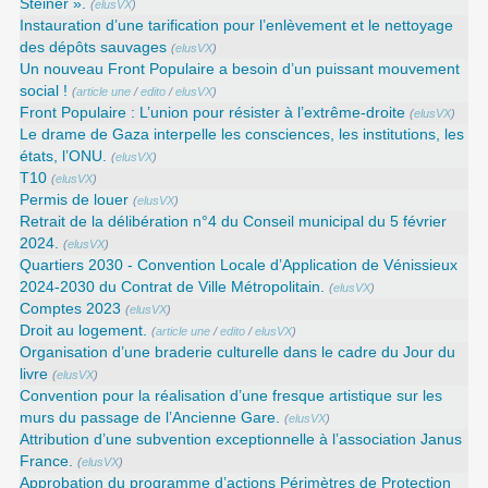
Steiner ».
(
elusVX
)
Instauration d’une tarification pour l’enlèvement et le nettoyage
des dépôts sauvages
(
elusVX
)
Un nouveau Front Populaire a besoin d’un puissant mouvement
social !
(
article une
/
edito
/
elusVX
)
Front Populaire : L’union pour résister à l’extrême-droite
(
elusVX
)
Le drame de Gaza interpelle les consciences, les institutions, les
états, l’ONU.
(
elusVX
)
T10
(
elusVX
)
Permis de louer
(
elusVX
)
Retrait de la délibération n°4 du Conseil municipal du 5 février
2024.
(
elusVX
)
Quartiers 2030 - Convention Locale d’Application de Vénissieux
2024-2030 du Contrat de Ville Métropolitain.
(
elusVX
)
Comptes 2023
(
elusVX
)
Droit au logement.
(
article une
/
edito
/
elusVX
)
Organisation d’une braderie culturelle dans le cadre du Jour du
livre
(
elusVX
)
Convention pour la réalisation d’une fresque artistique sur les
murs du passage de l’Ancienne Gare.
(
elusVX
)
Attribution d’une subvention exceptionnelle à l’association Janus
France.
(
elusVX
)
Approbation du programme d’actions Périmètres de Protection