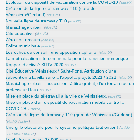
Évolution du dispositif de vaccination contre la COVID-19
(
elusVX
)
Création de la ligne de tramway T10 (gare de
Vénissieux/Gerland)
(
elusVX
)
Nouvelle ligne de tramway T10
(
elusVX
)
Maraichage urbain
(
elusVX
)
Cité éducative
(
elusVX
)
Zéro non recours
(
elusVX
)
Police municipale
(
elusVX
)
Les échos du conseil : une opposition aphone.
(
elusVX
)
La mutualisation intercommunale pour la transition numérique -
Rapport d’activité SITIV 2020
(
elusVX
)
Cité Éducative Vénissieux / Saint-Fons. Attribution d’une
subvention à la ville suite à l’appel à projets 2021 / 2022.
(
elusVX
)
Maraichage urbain : acquisition, à titre gratuit, d’un terrain rue du
professeur Roux
(
elusVX
)
Mise en place du télétravail à la ville de Vénissieux.
(
elusVX
)
Mise en place d’un dispositif de vaccination mobile contre la
COVID-19.
(
elusVX
)
Création de ligne de tramway T10 (gare de Vénissieux/Gerland).
(
elusVX
/
pcfvx
)
Une gifle électorale pour le système politique tout entier !
(
article
une
/
edito
/
elusVX
)
Le chiffre du mois : 27 000
(
elusVX
)