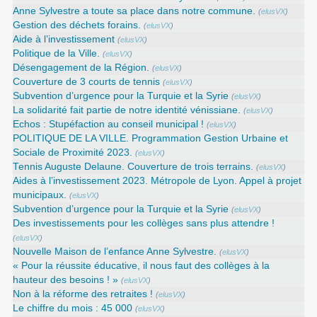
Anne Sylvestre a toute sa place dans notre commune.
(
elusVX
)
Gestion des déchets forains.
(
elusVX
)
Aide à l’investissement
(
elusVX
)
Politique de la Ville.
(
elusVX
)
Désengagement de la Région.
(
elusVX
)
Couverture de 3 courts de tennis
(
elusVX
)
Subvention d’urgence pour la Turquie et la Syrie
(
elusVX
)
La solidarité fait partie de notre identité vénissiane.
(
elusVX
)
Echos : Stupéfaction au conseil municipal !
(
elusVX
)
POLITIQUE DE LA VILLE. Programmation Gestion Urbaine et
Sociale de Proximité 2023.
(
elusVX
)
Tennis Auguste Delaune. Couverture de trois terrains.
(
elusVX
)
Aides à l’investissement 2023. Métropole de Lyon. Appel à projet
municipaux.
(
elusVX
)
Subvention d’urgence pour la Turquie et la Syrie
(
elusVX
)
Des investissements pour les collèges sans plus attendre !
(
elusVX
)
Nouvelle Maison de l’enfance Anne Sylvestre.
(
elusVX
)
« Pour la réussite éducative, il nous faut des collèges à la
hauteur des besoins ! »
(
elusVX
)
Non à la réforme des retraites !
(
elusVX
)
Le chiffre du mois : 45 000
(
elusVX
)