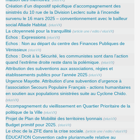
Création d’un dispositif spécifique d’accompagnement des
sinistrés du 10 rue de la Division Leclerc suite à l’incendie
survenu le 16 mars 2025 – conventionnement avec le bailleur
social Alliade Habitat.
(
elusVX
)
La citoyenneté pour la tranquillité
(
article une
/
edito
/
elusVX
)
Echos : Expressions
(
elusVX
)
Echos : Non au départ du centre des Finances Publiques de
Vénissieux
(
elusVX
)
Echos : Droit à la Sécurité, les communistes sont dans l’action
quand l’extrême droite reste dans la polémique.
(
elusVX
)
Attribution des subventions aux associations, régies et
établissements publics pour l’année 2025
(
elusVX
)
Urgence Mayotte. Attribution d’une subvention d’urgence à
l’association Secours Populaire Français - actions humanitaires
en soutien aux populations sinistrées suite au Cyclone Chido.
(
elusVX
)
Accompagnement du vieillissement en Quartier Prioritaire de la
politique de la Ville
(
elusVX
)
Projet de Plan de Mobilité des territoires lyonnais
(
elusVX
)
Budget primitif pour 2025.
(
elusVX
)
Le choc de la ZFE dans la crise sociale.
(
article une
/
edito
/
elusVX
)
ÉDUCATION Convention cadre pluriannuelle relative au