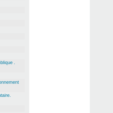
blique .
tionnement
aire.