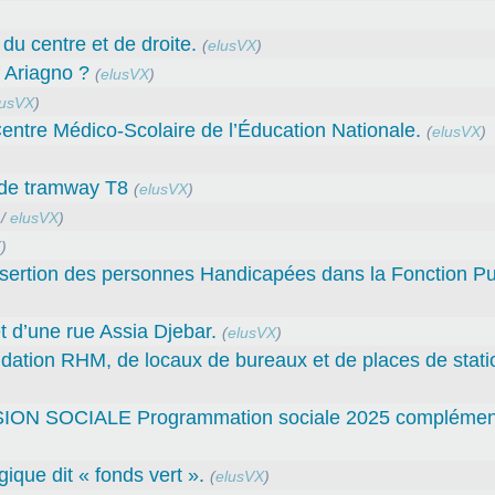
du centre et de droite.
(
elusVX
)
f Ariagno ?
(
elusVX
)
lusVX
)
entre Médico-Scolaire de l’Éducation Nationale.
(
elusVX
)
t de tramway T8
(
elusVX
)
/
elusVX
)
X
)
sertion des personnes Handicapées dans la Fonction Pu
 d’une rue Assia Djebar.
(
elusVX
)
fondation RHM, de locaux de bureaux et de places de sta
SOCIALE Programmation sociale 2025 complément
gique dit « fonds vert ».
(
elusVX
)