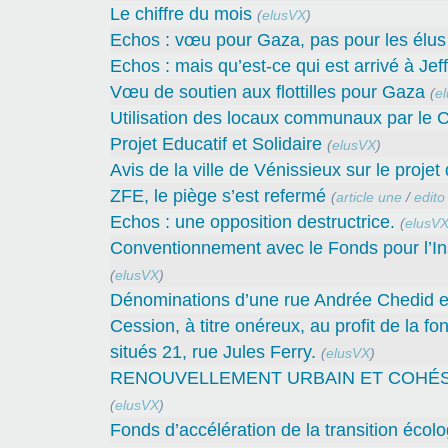
Le chiffre du mois
(
elusVX
)
Echos : vœu pour Gaza, pas pour les élus 
Echos : mais qu’est-ce qui est arrivé à Jef
Vœu de soutien aux flottilles pour Gaza
(
e
Utilisation des locaux communaux par le C
Projet Educatif et Solidaire
(
elusVX
)
Avis de la ville de Vénissieux sur le proje
ZFE, le piège s’est refermé
(
article une
/
edito
Echos : une opposition destructrice.
(
elusV
Conventionnement avec le Fonds pour l’In
(
elusVX
)
Dénominations d’une rue Andrée Chedid et
Cession, à titre onéreux, au profit de la 
situés 21, rue Jules Ferry.
(
elusVX
)
RENOUVELLEMENT URBAIN ET COHÉSION 
(
elusVX
)
Fonds d’accélération de la transition écolo