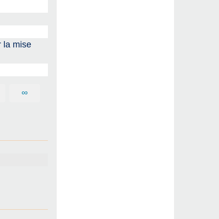
 la mise
∞