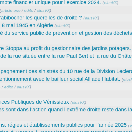
e financier unique pour l’exercice 2024.
(
elusVX
)
(
article une
/
edito
/
elusVX
)
abibocher les querelles de droite ?
(
elusVX
)
 8 mai 1945 en Algérie
(
elusVX
)
ité du service public de prévention et gestion des déche
rre Stoppa au profit du gestionnaire des jardins potagers.
e la rue située entre la rue Paul Bert et la rue du Châte
)
mpagnement des sinistrés du 10 rue de la Division Leclerc
ntionnement avec le bailleur social Alliade Habitat.
(
elus
e
/
edito
/
elusVX
)
nces Publiques de Vénissieux
(
elusVX
)
es sont dans l’action quand l’extrême droite reste dans l
ns, régies et établissements publics pour l’année 2025
(
e