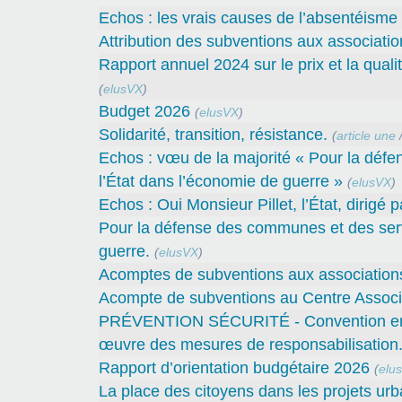
Echos : les vrais causes de l’absentéisme
Attribution des subventions aux associatio
Rapport annuel 2024 sur le prix et la quali
(
elusVX
)
Budget 2026
(
elusVX
)
Solidarité, transition, résistance.
(
article une
Echos : vœu de la majorité « Pour la défe
l’État dans l’économie de guerre »
(
elusVX
)
Echos : Oui Monsieur Pillet, l’État, dirigé 
Pour la défense des communes et des servi
guerre.
(
elusVX
)
Acomptes de subventions aux associations 
Acompte de subventions au Centre Associa
PRÉVENTION SÉCURITÉ - Convention entre 
œuvre des mesures de responsabilisation
Rapport d’orientation budgétaire 2026
(
elu
La place des citoyens dans les projets urb