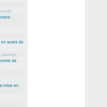
elusVX
)
ement.
e en avant de
…
(
elusVX
)
onomie de
la mise en