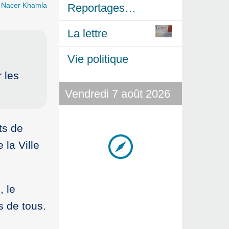
r
Nacer Khamla
Reportages…
La lettre
Vie politique
 les
Vendredi 7 août 2026
ts de
la Ville
, le
s de tous.