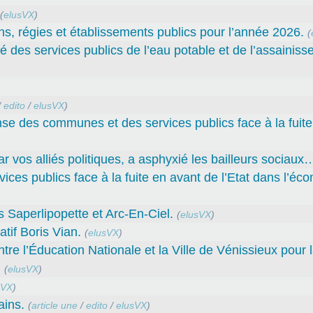
(
elusVX
)
ns, régies et établissements publics pour l’année 2026.
(
té des services publics de l’eau potable et de l’assainiss
/
edito
/
elusVX
)
nse des communes et des services publics face à la fuit
par vos alliés politiques, a asphyxié les bailleurs sociaux
ces publics face à la fuite en avant de l’Etat dans l’éc
Saperlipopette et Arc-En-Ciel.
(
elusVX
)
tif Boris Vian.
(
elusVX
)
l’Éducation Nationale et la Ville de Vénissieux pour 
.
(
elusVX
)
sVX
)
ains.
(
article une
/
edito
/
elusVX
)