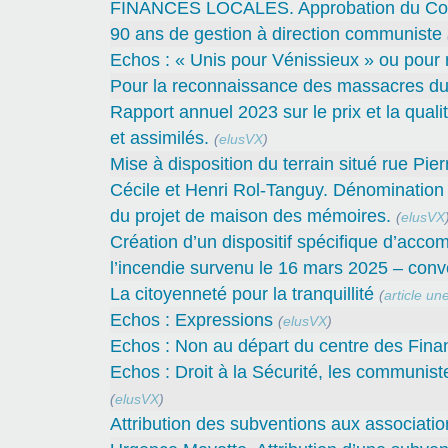
FINANCES LOCALES. Approbation du Compt
90 ans de gestion à direction communiste
Echos : « Unis pour Vénissieux » ou pour r
Pour la reconnaissance des massacres du
Rapport annuel 2023 sur le prix et la qual
et assimilés.
(
elusVX
)
Mise à disposition du terrain situé rue Pie
Cécile et Henri Rol-Tanguy. Dénomination d
du projet de maison des mémoires.
(
elusVX
Création d’un dispositif spécifique d’acco
l’incendie survenu le 16 mars 2025 – conve
La citoyenneté pour la tranquillité
(
article un
Echos : Expressions
(
elusVX
)
Echos : Non au départ du centre des Fina
Echos : Droit à la Sécurité, les communist
(
elusVX
)
Attribution des subventions aux associatio