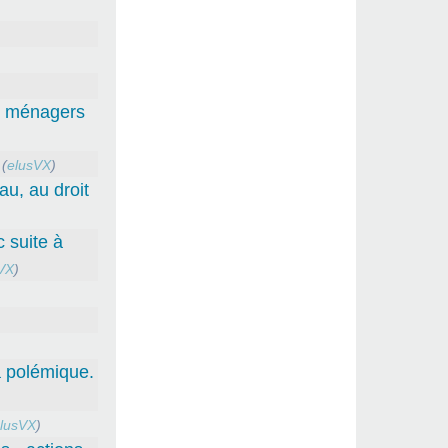
ts ménagers
(
elusVX
)
au, au droit
 suite à
VX
)
a polémique.
lusVX
)