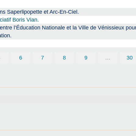
s Saperlipopette et Arc-En-Ciel.
atif Boris Vian.
 l’Éducation Nationale et la Ville de Vénissieux pour
tion.
5
6
7
8
9
…
30