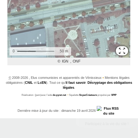
©
2008-2026 , Elus communistes et apparentés de Vénissieux
•
Mentions légales
obligatoires (
CNIL
et
LcEN
). Tout ce qu’
il faut savoir
.
Décryptage des obligations
légales
.
Réalisation : [pam|avec l’aide
de pyrat.net
•
Squelette
SoyezCréateurs
propulsé par
SPIP
Dernière mise à jour du site : dimanche 19 avril 2026
Participez à la vie du site !