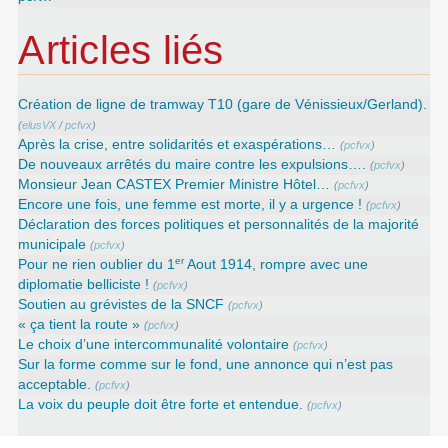
Articles liés
Création de ligne de tramway T10 (gare de Vénissieux/Gerland).
(
elusVX
/
pcfvx
)
Après la crise, entre solidarités et exaspérations…
(
pcfvx
)
De nouveaux arrêtés du maire contre les expulsions….
(
pcfvx
)
Monsieur Jean CASTEX Premier Ministre Hôtel…
(
pcfvx
)
Encore une fois, une femme est morte, il y a urgence !
(
pcfvx
)
Déclaration des forces politiques et personnalités de la majorité
municipale
(
pcfvx
)
er
Pour ne rien oublier du 1
Aout 1914, rompre avec une
diplomatie belliciste !
(
pcfvx
)
Soutien au grévistes de la SNCF
(
pcfvx
)
« ça tient la route »
(
pcfvx
)
Le choix d’une intercommunalité volontaire
(
pcfvx
)
Sur la forme comme sur le fond, une annonce qui n’est pas
acceptable.
(
pcfvx
)
La voix du peuple doit être forte et entendue.
(
pcfvx
)