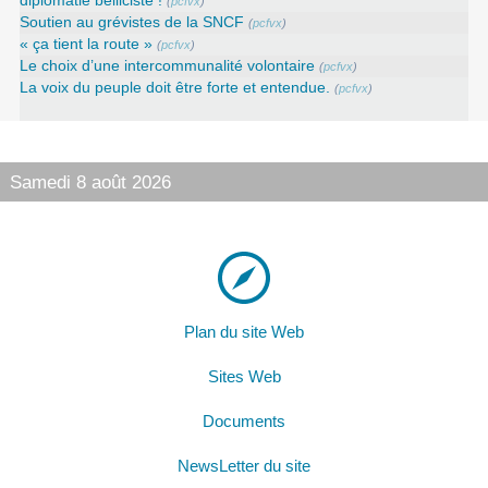
diplomatie belliciste !
(
pcfvx
)
Soutien au grévistes de la SNCF
(
pcfvx
)
« ça tient la route »
(
pcfvx
)
Le choix d’une intercommunalité volontaire
(
pcfvx
)
La voix du peuple doit être forte et entendue.
(
pcfvx
)
Samedi 8 août 2026
Plan du site Web
Sites Web
Documents
NewsLetter du site