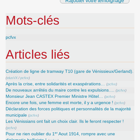
Rajouter votre témoignage
Mots-clés
pcfvx
Articles liés
Création de ligne de tramway T10 (gare de Vénissieux/Gerland).
(
elusVX
/
pcfvx
)
Après la crise, entre solidarités et exaspérations…
(
pcfvx
)
De nouveaux arrêtés du maire contre les expulsions….
(
pcfvx
)
Monsieur Jean CASTEX Premier Ministre Hôtel…
(
pcfvx
)
Encore une fois, une femme est morte, il y a urgence !
(
pcfvx
)
Déclaration des forces politiques et personnalités de la majorité
municipale
(
pcfvx
)
Les Vénissians ont fait un choix clair. Ils le feront respecter !
(
pcfvx
)
er
Pour ne rien oublier du 1
Aout 1914, rompre avec une