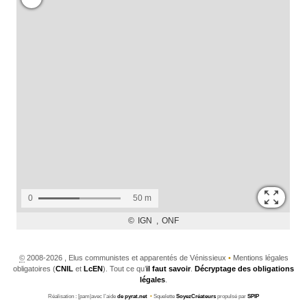
©
2008-2026 , Elus communistes et apparentés de Vénissieux
•
Mentions légales
obligatoires (
CNIL
et
LcEN
). Tout ce qu’
il faut savoir
.
Décryptage des obligations
légales
.
Réalisation : [pam|avec l’aide
de pyrat.net
•
Squelette
SoyezCréateurs
propulsé par
SPIP