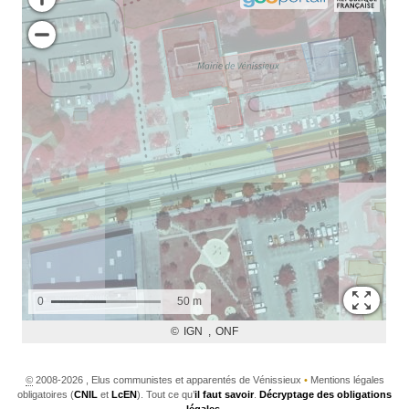
©
2008-2026 , Elus communistes et apparentés de Vénissieux
•
Mentions légales
obligatoires (
CNIL
et
LcEN
). Tout ce qu’
il faut savoir
.
Décryptage des obligations
légales
.