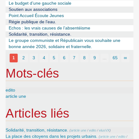
Le budget d’une gauche sociale
Soutien aux associations
Point Accueil Écoute Jeunes
Régie publique de l’eau.
Echos : les vrais causes de l’absentéisme
Solidarité, transition, résistance.
Le groupe communiste et Républicain vous souhaite une
bonne année 2026, solidaire et fraternelle.
1
2
3
4
5
6
7
8
9
…
65
∞
Mots-clés
edito
article une
Articles liés
Solidarité, transition, résistance.
(
article une
/
edito
/
elusVX
)
La place des citoyens dans les projets urbains.
(
article une
/
edito
/