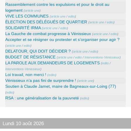
Rassemblement contre les expulsions et pour le droit au
logement
(
article une
)
VIVE LES COMMUNES
(
article une
/
edito
)
ÉLECTION DES DÉLÉGUÉS DE QUARTIER
(
article une
/
edito
)
SOLIDARITÉ IRMA
(
article une
/
edito
)
La Gauche de combat progresse à Vénissieux
(
article une
/
edito
)
Accepter et se résigner ou protester et s’organiser pour agir ?
(
article une
/
edito
)
DELATOUR, QUI DOIT DÉCIDER ?
(
article une
/
edito
)
BUDGET DE RÉSISTANCE
(
article une
/
edito
/
Interventions-Venissieux
)
LA PAROLE AUX DEMANDEURS DE LOGEMENTS
(
edito
/
Interventions-Venissieux
)
Loi travail, non merci !
(
edito
)
Vénissieux n’a pas fini de surprendre !
(
article une
)
Soutien à Claude Jamet, maire de Bagneaux-sur-Loing (77)
(
edito
)
RSA : une généralisation de la pauvreté
(
edito
)
Lundi 10 août 2026