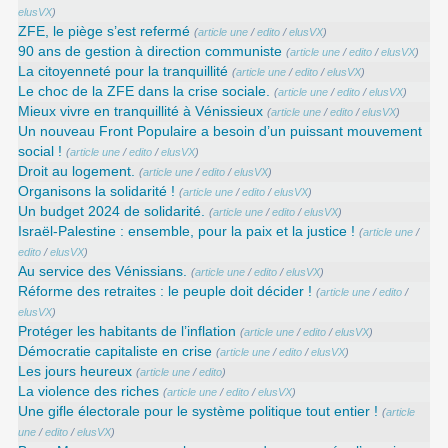
elusVX
)
ZFE, le piège s’est refermé
(
article une
/
edito
/
elusVX
)
90 ans de gestion à direction communiste
(
article une
/
edito
/
elusVX
)
La citoyenneté pour la tranquillité
(
article une
/
edito
/
elusVX
)
Le choc de la ZFE dans la crise sociale.
(
article une
/
edito
/
elusVX
)
Mieux vivre en tranquillité à Vénissieux
(
article une
/
edito
/
elusVX
)
Un nouveau Front Populaire a besoin d’un puissant mouvement
social !
(
article une
/
edito
/
elusVX
)
Droit au logement.
(
article une
/
edito
/
elusVX
)
Organisons la solidarité !
(
article une
/
edito
/
elusVX
)
Un budget 2024 de solidarité.
(
article une
/
edito
/
elusVX
)
Israël-Palestine : ensemble, pour la paix et la justice !
(
article une
/
edito
/
elusVX
)
Au service des Vénissians.
(
article une
/
edito
/
elusVX
)
Réforme des retraites : le peuple doit décider !
(
article une
/
edito
/
elusVX
)
Protéger les habitants de l’inflation
(
article une
/
edito
/
elusVX
)
Démocratie capitaliste en crise
(
article une
/
edito
/
elusVX
)
Les jours heureux
(
article une
/
edito
)
La violence des riches
(
article une
/
edito
/
elusVX
)
Une gifle électorale pour le système politique tout entier !
(
article
une
/
edito
/
elusVX
)