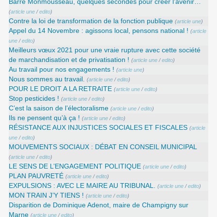
Barre Monmousseau, quelques secondes pour créer l’avenir…
(
article une
/
edito
)
Contre la loi de transformation de la fonction publique
(
article une
)
Appel du 14 Novembre : agissons local, pensons national !
(
article
une
/
edito
)
Meilleurs vœux 2021 pour une vraie rupture avec cette société
de marchandisation et de privatisation !
(
article une
/
edito
)
Au travail pour nos engagements !
(
article une
)
Nous sommes au travail.
(
article une
/
edito
)
POUR LE DROIT A LA RETRAITE
(
article une
/
edito
)
Stop pesticides !
(
article une
/
edito
)
C’est la saison de l’électoralisme
(
article une
/
edito
)
Ils ne pensent qu’à ça !
(
article une
/
edito
)
RÉSISTANCE AUX INJUSTICES SOCIALES ET FISCALES
(
article
une
/
edito
)
MOUVEMENTS SOCIAUX : DÉBAT EN CONSEIL MUNICIPAL
(
article une
/
edito
)
LE SENS DE L’ENGAGEMENT POLITIQUE
(
article une
/
edito
)
PLAN PAUVRETÉ
(
article une
/
edito
)
EXPULSIONS : AVEC LE MAIRE AU TRIBUNAL.
(
article une
/
edito
)
MON TRAIN J’Y TIENS !
(
article une
/
edito
)
Disparition de Dominique Adenot, maire de Champigny sur
Marne
(
article une
/
edito
)