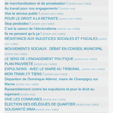
de marchandisation et de privatisation !
(
article une
/
edito
)
Au travail pour nos engagements !
(
article une
)
Vive le service public !
(
article une
/
edito
)
POUR LE DROIT A LA RETRAITE
(
article une
/
edito
)
Stop pesticides !
(
article une
/
edito
)
C’est la saison de l’électoralisme
(
article une
/
edito
)
Ils ne pensent qu’à ça !
(
article une
/
edito
)
RÉSISTANCE AUX INJUSTICES SOCIALES ET FISCALES
(
article
une
/
edito
)
MOUVEMENTS SOCIAUX : DÉBAT EN CONSEIL MUNICIPAL
(
article une
/
edito
)
LE SENS DE L’ENGAGEMENT POLITIQUE
(
article une
/
edito
)
PLAN PAUVRETÉ
(
article une
/
edito
)
EXPULSIONS : AVEC LE MAIRE AU TRIBUNAL.
(
article une
/
edito
)
MON TRAIN J’Y TIENS !
(
article une
/
edito
)
Disparition de Dominique Adenot, maire de Champigny sur
Marne
(
article une
/
edito
)
Rassemblement contre les expulsions et pour le droit au
logement
(
article une
)
VIVE LES COMMUNES
(
article une
/
edito
)
ÉLECTION DES DÉLÉGUÉS DE QUARTIER
(
article une
/
edito
)
SOLIDARITÉ IRMA
(
article une
/
edito
)