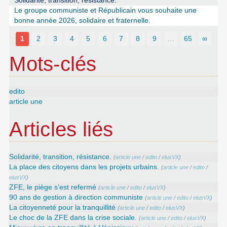
Solidarité, transition, résistance.
Le groupe communiste et Républicain vous souhaite une
bonne année 2026, solidaire et fraternelle.
1
2
3
4
5
6
7
8
9
…
65
∞
Mots-clés
edito
article une
Articles liés
Solidarité, transition, résistance.
(
article une
/
edito
/
elusVX
)
La place des citoyens dans les projets urbains.
(
article une
/
edito
/
elusVX
)
ZFE, le piège s’est refermé
(
article une
/
edito
/
elusVX
)
90 ans de gestion à direction communiste
(
article une
/
edito
/
elusVX
)
La citoyenneté pour la tranquillité
(
article une
/
edito
/
elusVX
)
Le choc de la ZFE dans la crise sociale.
(
article une
/
edito
/
elusVX
)