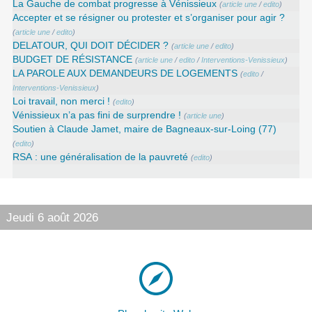
La Gauche de combat progresse à Vénissieux
(
article une
/
edito
)
Accepter et se résigner ou protester et s’organiser pour agir ?
(
article une
/
edito
)
DELATOUR, QUI DOIT DÉCIDER ?
(
article une
/
edito
)
BUDGET DE RÉSISTANCE
(
article une
/
edito
/
Interventions-Venissieux
)
LA PAROLE AUX DEMANDEURS DE LOGEMENTS
(
edito
/
Interventions-Venissieux
)
Loi travail, non merci !
(
edito
)
Vénissieux n’a pas fini de surprendre !
(
article une
)
Soutien à Claude Jamet, maire de Bagneaux-sur-Loing (77)
(
edito
)
RSA : une généralisation de la pauvreté
(
edito
)
Jeudi 6 août 2026