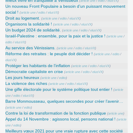
Mieux vivre en tranquillité à Vénissieux
(
article une
/
edito
/
elusVX
)
Un nouveau Front Populaire a besoin d’un puissant mouvement
social !
(
article une
/
edito
/
elusVX
)
Droit au logement.
(
article une
/
edito
/
elusVX
)
Organisons la solidarité !
(
article une
/
edito
/
elusVX
)
Un budget 2024 de solidarité.
(
article une
/
edito
/
elusVX
)
Israël-Palestine : ensemble, pour la paix et la justice !
(
article une
/
edito
/
elusVX
)
Au service des Vénissians.
(
article une
/
edito
/
elusVX
)
Réforme des retraites : le peuple doit décider !
(
article une
/
edito
/
elusVX
)
Protéger les habitants de l’inflation
(
article une
/
edito
/
elusVX
)
Démocratie capitaliste en crise
(
article une
/
edito
/
elusVX
)
Les jours heureux
(
article une
/
edito
)
La violence des riches
(
article une
/
edito
/
elusVX
)
Une gifle électorale pour le système politique tout entier !
(
article
une
/
edito
/
elusVX
)
Barre Monmousseau, quelques secondes pour créer l’avenir…
(
article une
/
edito
)
Contre la loi de transformation de la fonction publique
(
article une
)
Appel du 14 Novembre : agissons local, pensons national !
(
article
une
/
edito
)
Meilleurs vœux 2021 pour une vraie rupture avec cette société