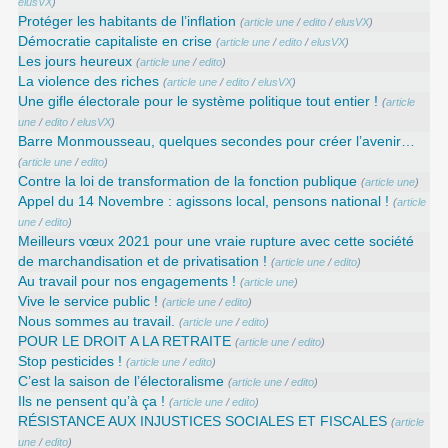
elusVX
)
Protéger les habitants de l’inflation
(
article une
/
edito
/
elusVX
)
Démocratie capitaliste en crise
(
article une
/
edito
/
elusVX
)
Les jours heureux
(
article une
/
edito
)
La violence des riches
(
article une
/
edito
/
elusVX
)
Une gifle électorale pour le système politique tout entier !
(
article
une
/
edito
/
elusVX
)
Barre Monmousseau, quelques secondes pour créer l’avenir…
(
article une
/
edito
)
Contre la loi de transformation de la fonction publique
(
article une
)
Appel du 14 Novembre : agissons local, pensons national !
(
article
une
/
edito
)
Meilleurs vœux 2021 pour une vraie rupture avec cette société
de marchandisation et de privatisation !
(
article une
/
edito
)
Au travail pour nos engagements !
(
article une
)
Vive le service public !
(
article une
/
edito
)
Nous sommes au travail.
(
article une
/
edito
)
POUR LE DROIT A LA RETRAITE
(
article une
/
edito
)
Stop pesticides !
(
article une
/
edito
)
C’est la saison de l’électoralisme
(
article une
/
edito
)
Ils ne pensent qu’à ça !
(
article une
/
edito
)
RÉSISTANCE AUX INJUSTICES SOCIALES ET FISCALES
(
article
une
/
edito
)