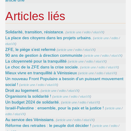
article une
Articles liés
Solidarité, transition, résistance.
(
article une
/
edito
/
elusVX
)
La place des citoyens dans les projets urbains.
(
article une
/
edito
/
elusVX
)
ZFE, le piège s’est refermé
(
article une
/
edito
/
elusVX
)
90 ans de gestion à direction communiste
(
article une
/
edito
/
elusVX
)
La citoyenneté pour la tranquillité
(
article une
/
edito
/
elusVX
)
Le choc de la ZFE dans la crise sociale.
(
article une
/
edito
/
elusVX
)
Mieux vivre en tranquillité à Vénissieux
(
article une
/
edito
/
elusVX
)
Un nouveau Front Populaire a besoin d’un puissant mouvement
social !
(
article une
/
edito
/
elusVX
)
Droit au logement.
(
article une
/
edito
/
elusVX
)
Organisons la solidarité !
(
article une
/
edito
/
elusVX
)
Un budget 2024 de solidarité.
(
article une
/
edito
/
elusVX
)
Israël-Palestine : ensemble, pour la paix et la justice !
(
article une
/
edito
/
elusVX
)
Au service des Vénissians.
(
article une
/
edito
/
elusVX
)
Réforme des retraites : le peuple doit décider !
(
article une
/
edito
/