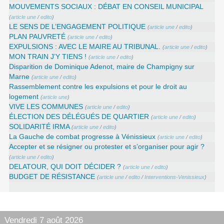
MOUVEMENTS SOCIAUX : DÉBAT EN CONSEIL MUNICIPAL
(
article une
/
edito
)
LE SENS DE L’ENGAGEMENT POLITIQUE
(
article une
/
edito
)
PLAN PAUVRETÉ
(
article une
/
edito
)
EXPULSIONS : AVEC LE MAIRE AU TRIBUNAL.
(
article une
/
edito
)
MON TRAIN J’Y TIENS !
(
article une
/
edito
)
Disparition de Dominique Adenot, maire de Champigny sur
Marne
(
article une
/
edito
)
Rassemblement contre les expulsions et pour le droit au
logement
(
article une
)
VIVE LES COMMUNES
(
article une
/
edito
)
ÉLECTION DES DÉLÉGUÉS DE QUARTIER
(
article une
/
edito
)
SOLIDARITÉ IRMA
(
article une
/
edito
)
La Gauche de combat progresse à Vénissieux
(
article une
/
edito
)
Accepter et se résigner ou protester et s’organiser pour agir ?
(
article une
/
edito
)
DELATOUR, QUI DOIT DÉCIDER ?
(
article une
/
edito
)
BUDGET DE RÉSISTANCE
(
article une
/
edito
/
Interventions-Venissieux
)
Vendredi 7 août 2026