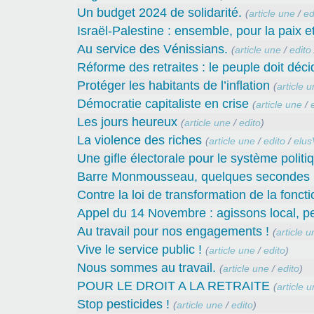
Un budget 2024 de solidarité.
(
article une
/
ed
Israël-Palestine : ensemble, pour la paix et 
Au service des Vénissians.
(
article une
/
edito
Réforme des retraites : le peuple doit décid
Protéger les habitants de l’inflation
(
article 
Démocratie capitaliste en crise
(
article une
/
Les jours heureux
(
article une
/
edito
)
La violence des riches
(
article une
/
edito
/
elus
Une gifle électorale pour le système politiq
Barre Monmousseau, quelques secondes p
Contre la loi de transformation de la fonct
Appel du 14 Novembre : agissons local, pe
Au travail pour nos engagements !
(
article u
Vive le service public !
(
article une
/
edito
)
Nous sommes au travail.
(
article une
/
edito
)
POUR LE DROIT A LA RETRAITE
(
article 
Stop pesticides !
(
article une
/
edito
)