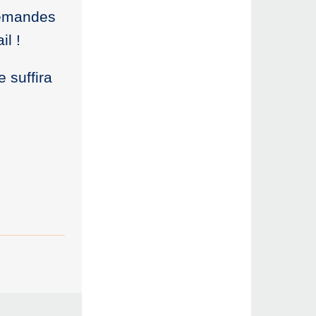
lemandes
il !
 suffira