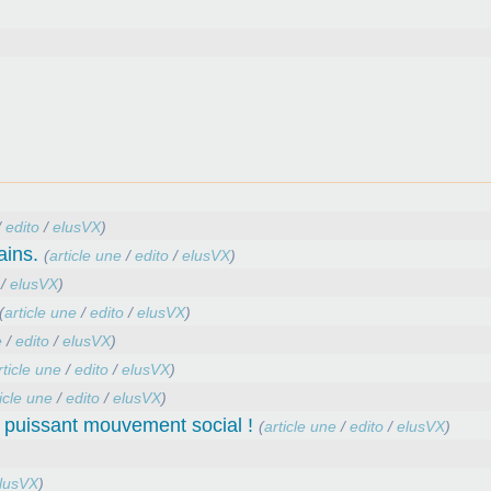
/
edito
/
elusVX
)
ains.
(
article une
/
edito
/
elusVX
)
/
elusVX
)
(
article une
/
edito
/
elusVX
)
e
/
edito
/
elusVX
)
rticle une
/
edito
/
elusVX
)
icle une
/
edito
/
elusVX
)
 puissant mouvement social !
(
article une
/
edito
/
elusVX
)
lusVX
)