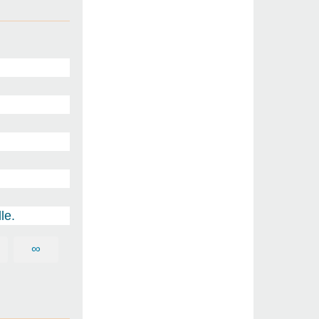
le.
∞