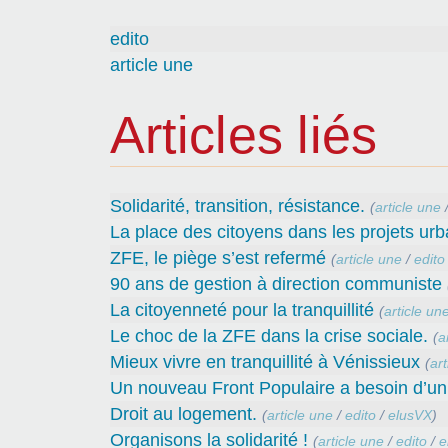
edito
article une
Articles liés
Solidarité, transition, résistance.
(
article une
La place des citoyens dans les projets urb
ZFE, le piège s’est refermé
(
article une
/
edito
90 ans de gestion à direction communiste
La citoyenneté pour la tranquillité
(
article un
Le choc de la ZFE dans la crise sociale.
(
a
Mieux vivre en tranquillité à Vénissieux
(
art
Un nouveau Front Populaire a besoin d’un
Droit au logement.
(
article une
/
edito
/
elusVX
)
Organisons la solidarité !
(
article une
/
edito
/
e