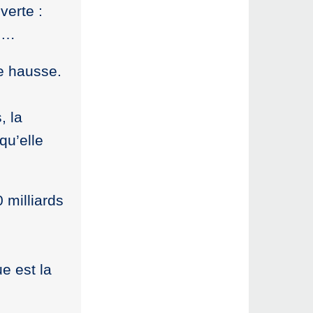
verte :
 »…
e hausse.
n
, la
qu’elle
 milliards
e est la