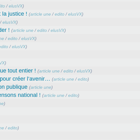
ito
/
elusVX
)
la justice !
(
article une
/
edito
/
elusVX
)
/
elusVX
)
er !
(
article une
/
edito
/
elusVX
)
une
/
edito
/
elusVX
)
edito
/
elusVX
)
VX
)
ue tout entier !
(
article une
/
edito
/
elusVX
)
our créer l’avenir…
(
article une
/
edito
)
ion publique
(
article une
)
nsons national !
(
article une
/
edito
)
ne
)
une
/
edito
)