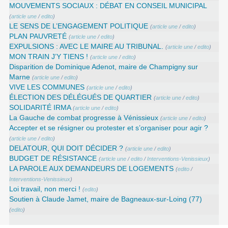
MOUVEMENTS SOCIAUX : DÉBAT EN CONSEIL MUNICIPAL
(
article une
/
edito
)
LE SENS DE L’ENGAGEMENT POLITIQUE
(
article une
/
edito
)
PLAN PAUVRETÉ
(
article une
/
edito
)
EXPULSIONS : AVEC LE MAIRE AU TRIBUNAL.
(
article une
/
edito
)
MON TRAIN J’Y TIENS !
(
article une
/
edito
)
Disparition de Dominique Adenot, maire de Champigny sur
Marne
(
article une
/
edito
)
VIVE LES COMMUNES
(
article une
/
edito
)
ÉLECTION DES DÉLÉGUÉS DE QUARTIER
(
article une
/
edito
)
SOLIDARITÉ IRMA
(
article une
/
edito
)
La Gauche de combat progresse à Vénissieux
(
article une
/
edito
)
Accepter et se résigner ou protester et s’organiser pour agir ?
(
article une
/
edito
)
DELATOUR, QUI DOIT DÉCIDER ?
(
article une
/
edito
)
BUDGET DE RÉSISTANCE
(
article une
/
edito
/
Interventions-Venissieux
)
LA PAROLE AUX DEMANDEURS DE LOGEMENTS
(
edito
/
Interventions-Venissieux
)
Loi travail, non merci !
(
edito
)
Soutien à Claude Jamet, maire de Bagneaux-sur-Loing (77)
(
edito
)