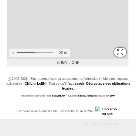
©
2008-2026 , Elus communistes et apparentés de Vénissieux
•
Mentions légales
obligatoires (
CNIL
et
LcEN
). Tout ce qu’
il faut savoir
.
Décryptage des obligations
légales
.
Réalisation : [pam|avec l’aide
de pyrat.net
•
Squelette
SoyezCréateurs
propulsé par
SPIP
Dernière mise à jour du site : dimanche 19 avril 2026
Participez à la vie du site !