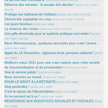
(
article une
/
edito
/
elusVX
)
Réforme des retraites : le peuple doit décider !
(
article une
/
edito
/
elusVX
)
Protéger les habitants de l’inflation
(
article une
/
edito
/
elusVX
)
Démocratie capitaliste en crise
(
article une
/
edito
/
elusVX
)
Les jours heureux
(
article une
/
edito
)
La violence des riches
(
article une
/
edito
/
elusVX
)
Une gifle électorale pour le système politique tout entier !
(
article
une
/
edito
/
elusVX
)
Barre Monmousseau, quelques secondes pour créer l’avenir…
(
article une
/
edito
)
Appel du 14 Novembre : agissons local, pensons national !
(
article
une
/
edito
)
Meilleurs vœux 2021 pour une vraie rupture avec cette société
de marchandisation et de privatisation !
(
article une
/
edito
)
Vive le service public !
(
article une
/
edito
)
Nous sommes au travail.
(
article une
/
edito
)
POUR LE DROIT A LA RETRAITE
(
article une
/
edito
)
Stop pesticides !
(
article une
/
edito
)
C’est la saison de l’électoralisme
(
article une
/
edito
)
Ils ne pensent qu’à ça !
(
article une
/
edito
)
RÉSISTANCE AUX INJUSTICES SOCIALES ET FISCALES
(
article
une
/
edito
)