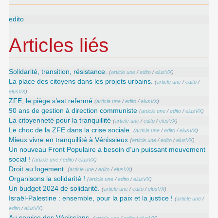
edito
Articles liés
Solidarité, transition, résistance.
(
article une
/
edito
/
elusVX
)
La place des citoyens dans les projets urbains.
(
article une
/
edito
/
elusVX
)
ZFE, le piège s’est refermé
(
article une
/
edito
/
elusVX
)
90 ans de gestion à direction communiste
(
article une
/
edito
/
elusVX
)
La citoyenneté pour la tranquillité
(
article une
/
edito
/
elusVX
)
Le choc de la ZFE dans la crise sociale.
(
article une
/
edito
/
elusVX
)
Mieux vivre en tranquillité à Vénissieux
(
article une
/
edito
/
elusVX
)
Un nouveau Front Populaire a besoin d’un puissant mouvement
social !
(
article une
/
edito
/
elusVX
)
Droit au logement.
(
article une
/
edito
/
elusVX
)
Organisons la solidarité !
(
article une
/
edito
/
elusVX
)
Un budget 2024 de solidarité.
(
article une
/
edito
/
elusVX
)
Israël-Palestine : ensemble, pour la paix et la justice !
(
article une
/
edito
/
elusVX
)
Au service des Vénissians.