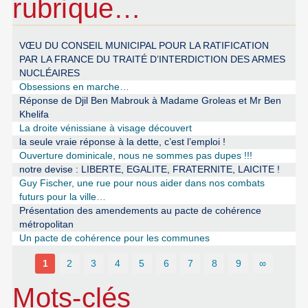
rubrique…
VŒU DU CONSEIL MUNICIPAL POUR LA RATIFICATION
PAR LA FRANCE DU TRAITÉ D’INTERDICTION DES ARMES
NUCLÉAIRES
Obsessions en marche…
Réponse de Djil Ben Mabrouk à Madame Groleas et Mr Ben
Khelifa
La droite vénissiane à visage découvert
la seule vraie réponse à la dette, c’est l’emploi !
Ouverture dominicale, nous ne sommes pas dupes !!!
notre devise : LIBERTE, EGALITE, FRATERNITE, LAICITE !
Guy Fischer, une rue pour nous aider dans nos combats
futurs pour la ville…
Présentation des amendements au pacte de cohérence
métropolitan
Un pacte de cohérence pour les communes
1
2
3
4
5
6
7
8
9
∞
Mots-clés