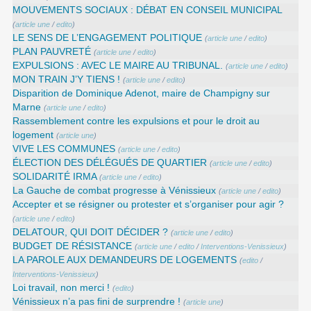
MOUVEMENTS SOCIAUX : DÉBAT EN CONSEIL MUNICIPAL
(
article une
/
edito
)
LE SENS DE L’ENGAGEMENT POLITIQUE
(
article une
/
edito
)
PLAN PAUVRETÉ
(
article une
/
edito
)
EXPULSIONS : AVEC LE MAIRE AU TRIBUNAL.
(
article une
/
edito
)
MON TRAIN J’Y TIENS !
(
article une
/
edito
)
Disparition de Dominique Adenot, maire de Champigny sur
Marne
(
article une
/
edito
)
Rassemblement contre les expulsions et pour le droit au
logement
(
article une
)
VIVE LES COMMUNES
(
article une
/
edito
)
ÉLECTION DES DÉLÉGUÉS DE QUARTIER
(
article une
/
edito
)
SOLIDARITÉ IRMA
(
article une
/
edito
)
La Gauche de combat progresse à Vénissieux
(
article une
/
edito
)
Accepter et se résigner ou protester et s’organiser pour agir ?
(
article une
/
edito
)
DELATOUR, QUI DOIT DÉCIDER ?
(
article une
/
edito
)
BUDGET DE RÉSISTANCE
(
article une
/
edito
/
Interventions-Venissieux
)
LA PAROLE AUX DEMANDEURS DE LOGEMENTS
(
edito
/
Interventions-Venissieux
)
Loi travail, non merci !
(
edito
)
Vénissieux n’a pas fini de surprendre !
(
article une
)