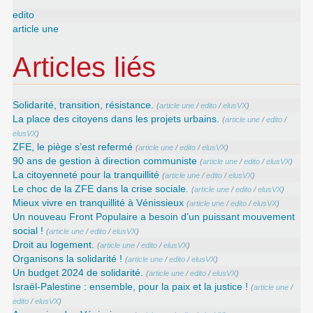
edito
article une
Articles liés
Solidarité, transition, résistance.
(
article une
/
edito
/
elusVX
)
La place des citoyens dans les projets urbains.
(
article une
/
edito
/
elusVX
)
ZFE, le piège s’est refermé
(
article une
/
edito
/
elusVX
)
90 ans de gestion à direction communiste
(
article une
/
edito
/
elusVX
)
La citoyenneté pour la tranquillité
(
article une
/
edito
/
elusVX
)
Le choc de la ZFE dans la crise sociale.
(
article une
/
edito
/
elusVX
)
Mieux vivre en tranquillité à Vénissieux
(
article une
/
edito
/
elusVX
)
Un nouveau Front Populaire a besoin d’un puissant mouvement
social !
(
article une
/
edito
/
elusVX
)
Droit au logement.
(
article une
/
edito
/
elusVX
)
Organisons la solidarité !
(
article une
/
edito
/
elusVX
)
Un budget 2024 de solidarité.
(
article une
/
edito
/
elusVX
)
Israël-Palestine : ensemble, pour la paix et la justice !
(
article une
/
edito
/
elusVX
)