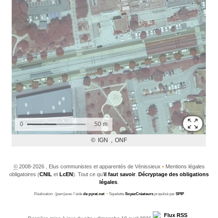
©
2008-2026 , Elus communistes et apparentés de Vénissieux
•
Mentions légales
obligatoires (
CNIL
et
LcEN
). Tout ce qu’
il faut savoir
.
Décryptage des obligations
légales
.
Réalisation : [pam|avec l’aide
de pyrat.net
•
Squelette
SoyezCréateurs
propulsé par
SPIP