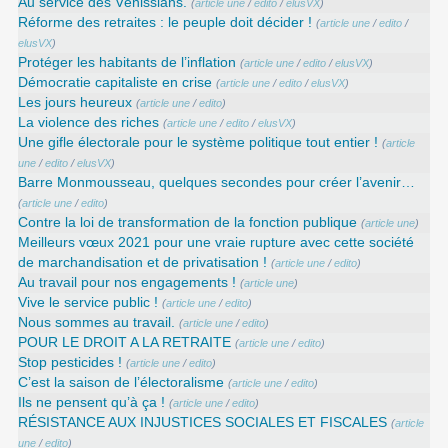
Au service des Vénissians.
(
article une
/
edito
/
elusVX
)
Réforme des retraites : le peuple doit décider !
(
article une
/
edito
/
elusVX
)
Protéger les habitants de l’inflation
(
article une
/
edito
/
elusVX
)
Démocratie capitaliste en crise
(
article une
/
edito
/
elusVX
)
Les jours heureux
(
article une
/
edito
)
La violence des riches
(
article une
/
edito
/
elusVX
)
Une gifle électorale pour le système politique tout entier !
(
article
une
/
edito
/
elusVX
)
Barre Monmousseau, quelques secondes pour créer l’avenir…
(
article une
/
edito
)
Contre la loi de transformation de la fonction publique
(
article une
)
Meilleurs vœux 2021 pour une vraie rupture avec cette société
de marchandisation et de privatisation !
(
article une
/
edito
)
Au travail pour nos engagements !
(
article une
)
Vive le service public !
(
article une
/
edito
)
Nous sommes au travail.
(
article une
/
edito
)
POUR LE DROIT A LA RETRAITE
(
article une
/
edito
)
Stop pesticides !
(
article une
/
edito
)
C’est la saison de l’électoralisme
(
article une
/
edito
)
Ils ne pensent qu’à ça !
(
article une
/
edito
)
RÉSISTANCE AUX INJUSTICES SOCIALES ET FISCALES
(
article
une
/
edito
)