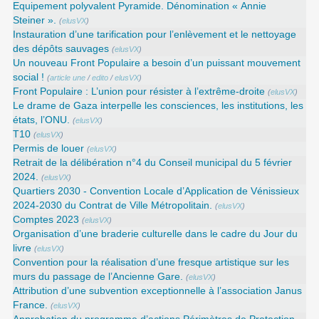
Equipement polyvalent Pyramide. Dénomination « Annie
Steiner ».
(
elusVX
)
Instauration d’une tarification pour l’enlèvement et le nettoyage
des dépôts sauvages
(
elusVX
)
Un nouveau Front Populaire a besoin d’un puissant mouvement
social !
(
article une
/
edito
/
elusVX
)
Front Populaire : L’union pour résister à l’extrême-droite
(
elusVX
)
Le drame de Gaza interpelle les consciences, les institutions, les
états, l’ONU.
(
elusVX
)
T10
(
elusVX
)
Permis de louer
(
elusVX
)
Retrait de la délibération n°4 du Conseil municipal du 5 février
2024.
(
elusVX
)
Quartiers 2030 - Convention Locale d’Application de Vénissieux
2024-2030 du Contrat de Ville Métropolitain.
(
elusVX
)
Comptes 2023
(
elusVX
)
Organisation d’une braderie culturelle dans le cadre du Jour du
livre
(
elusVX
)
Convention pour la réalisation d’une fresque artistique sur les
murs du passage de l’Ancienne Gare.
(
elusVX
)
Attribution d’une subvention exceptionnelle à l’association Janus
France.
(
elusVX
)