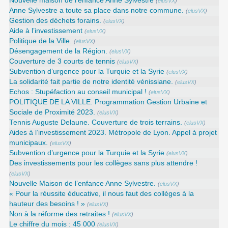
Nouvelle maison de l’enfance Anne Sylvestre
(
elusVX
)
Anne Sylvestre a toute sa place dans notre commune.
(
elusVX
)
Gestion des déchets forains.
(
elusVX
)
Aide à l’investissement
(
elusVX
)
Politique de la Ville.
(
elusVX
)
Désengagement de la Région.
(
elusVX
)
Couverture de 3 courts de tennis
(
elusVX
)
Subvention d’urgence pour la Turquie et la Syrie
(
elusVX
)
La solidarité fait partie de notre identité vénissiane.
(
elusVX
)
Echos : Stupéfaction au conseil municipal !
(
elusVX
)
POLITIQUE DE LA VILLE. Programmation Gestion Urbaine et
Sociale de Proximité 2023.
(
elusVX
)
Tennis Auguste Delaune. Couverture de trois terrains.
(
elusVX
)
Aides à l’investissement 2023. Métropole de Lyon. Appel à projet
municipaux.
(
elusVX
)
Subvention d’urgence pour la Turquie et la Syrie
(
elusVX
)
Des investissements pour les collèges sans plus attendre !
(
elusVX
)
Nouvelle Maison de l’enfance Anne Sylvestre.
(
elusVX
)
« Pour la réussite éducative, il nous faut des collèges à la
hauteur des besoins ! »
(
elusVX
)
Non à la réforme des retraites !
(
elusVX
)
Le chiffre du mois : 45 000
(
elusVX
)