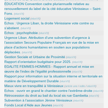
ÉDUCATION Convention cadre pluriannuelle relative au
renouvellement du label de la cité éducative Vénissieux – Saint-
Fons.
(
elusVX
)
Logement social
(
elusVX
)
Echos : Urgence Liban, la droite Vénissiane vote contre ou
s’abstient.
(
elusVX
)
Echos : psychophobie
(
elusVX
)
Urgence Liban. Attribution d’une subvention d’urgence à
l’association Secours Populaire Français en vue de la mise en
place d’actions humanitaires en soutien aux populations
déplacées.
(
elusVX
)
Gestion Sociale et Urbaine de Proximité
(
elusVX
)
Rapport d’orientation budgétaire pour 2025.
(
elusVX
)
EGALITE FEMMES-HOMMES - Rapport annuel et mise en
œuvre de l’index de l’égalité professionnelle
(
elusVX
)
Rapport pour information sur la situation interne et territoriale en
matière de Développement Durable
(
elusVX
)
Mieux vivre en tranquillité à Vénissieux
(
article une
/
edito
/
elusVX
)
Echos : ouvrir en grand le chantier contre l’extrême-droite
(
elusVX
)
Rétrocession du droit au bail du local sis rue Gambetta
(
elusVX
)
Subvention à l’association Jénine Vénissieux
(
elusVX
)
Fonds Local d’Aide aux Jeunes
(
elusVX
)