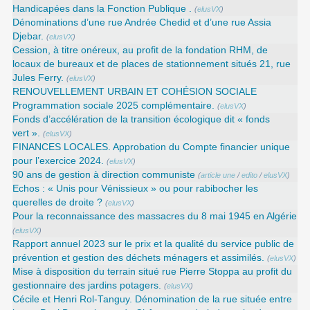
Handicapées dans la Fonction Publique .
(
elusVX
)
Dénominations d’une rue Andrée Chedid et d’une rue Assia
Djebar.
(
elusVX
)
Cession, à titre onéreux, au profit de la fondation RHM, de
locaux de bureaux et de places de stationnement situés 21, rue
Jules Ferry.
(
elusVX
)
RENOUVELLEMENT URBAIN ET COHÉSION SOCIALE
Programmation sociale 2025 complémentaire.
(
elusVX
)
Fonds d’accélération de la transition écologique dit « fonds
vert ».
(
elusVX
)
FINANCES LOCALES. Approbation du Compte financier unique
pour l’exercice 2024.
(
elusVX
)
90 ans de gestion à direction communiste
(
article une
/
edito
/
elusVX
)
Echos : « Unis pour Vénissieux » ou pour rabibocher les
querelles de droite ?
(
elusVX
)
Pour la reconnaissance des massacres du 8 mai 1945 en Algérie
(
elusVX
)
Rapport annuel 2023 sur le prix et la qualité du service public de
prévention et gestion des déchets ménagers et assimilés.
(
elusVX
)
Mise à disposition du terrain situé rue Pierre Stoppa au profit du
gestionnaire des jardins potagers.
(
elusVX
)
Cécile et Henri Rol-Tanguy. Dénomination de la rue située entre