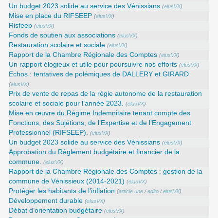
Un budget 2023 solide au service des Vénissians
(
elusVX
)
Mise en place du RIFSEEP
(
elusVX
)
Risfeep
(
elusVX
)
Fonds de soutien aux associations
(
elusVX
)
Restauration scolaire et sociale
(
elusVX
)
Rapport de la Chambre Régionale des Comptes
(
elusVX
)
Un rapport élogieux et utile pour poursuivre nos efforts
(
elusVX
)
Echos : tentatives de polémiques de DALLERY et GIRARD
(
elusVX
)
Prix de vente de repas de la régie autonome de la restauration
scolaire et sociale pour l’année 2023.
(
elusVX
)
Mise en œuvre du Régime Indemnitaire tenant compte des
Fonctions, des Sujétions, de l’Expertise et de l’Engagement
Professionnel (RIFSEEP).
(
elusVX
)
Un budget 2023 solide au service des Vénissians
(
elusVX
)
Approbation du Règlement budgétaire et financier de la
commune.
(
elusVX
)
Rapport de la Chambre Régionale des Comptes : gestion de la
commune de Vénissieux (2014-2021)
(
elusVX
)
Protéger les habitants de l’inflation
(
article une
/
edito
/
elusVX
)
Développement durable
(
elusVX
)
Débat d’orientation budgétaire
(
elusVX
)