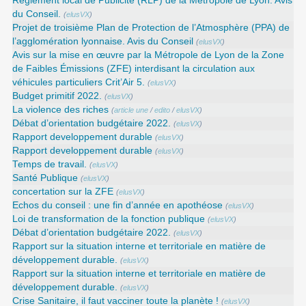
Règlement local de Publicité (RLP) de la Métropole de Lyon. Avis
du Conseil.
(
elusVX
)
Projet de troisième Plan de Protection de l’Atmosphère (PPA) de
l’agglomération lyonnaise. Avis du Conseil
(
elusVX
)
Avis sur la mise en œuvre par la Métropole de Lyon de la Zone
de Faibles Émissions (ZFE) interdisant la circulation aux
véhicules particuliers Crit’Air 5.
(
elusVX
)
Budget primitif 2022.
(
elusVX
)
La violence des riches
(
article une
/
edito
/
elusVX
)
Débat d’orientation budgétaire 2022.
(
elusVX
)
Rapport developpement durable
(
elusVX
)
Rapport developpement durable
(
elusVX
)
Temps de travail.
(
elusVX
)
Santé Publique
(
elusVX
)
concertation sur la ZFE
(
elusVX
)
Echos du conseil : une fin d’année en apothéose
(
elusVX
)
Loi de transformation de la fonction publique
(
elusVX
)
Débat d’orientation budgétaire 2022.
(
elusVX
)
Rapport sur la situation interne et territoriale en matière de
développement durable.
(
elusVX
)
Rapport sur la situation interne et territoriale en matière de
développement durable.
(
elusVX
)
Crise Sanitaire, il faut vacciner toute la planète !
(
elusVX
)