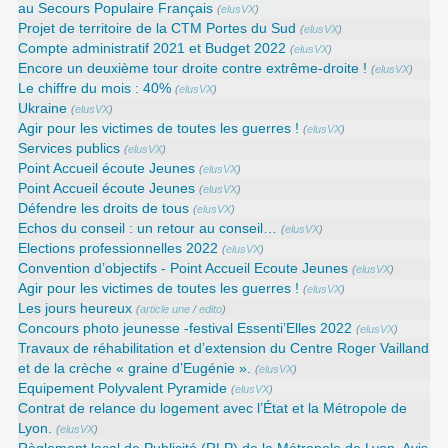
au Secours Populaire Français
(
elusVX
)
Projet de territoire de la CTM Portes du Sud
(
elusVX
)
Compte administratif 2021 et Budget 2022
(
elusVX
)
Encore un deuxième tour droite contre extrême-droite !
(
elusVX
)
Le chiffre du mois : 40%
(
elusVX
)
Ukraine
(
elusVX
)
Agir pour les victimes de toutes les guerres !
(
elusVX
)
Services publics
(
elusVX
)
Point Accueil écoute Jeunes
(
elusVX
)
Point Accueil écoute Jeunes
(
elusVX
)
Défendre les droits de tous
(
elusVX
)
Echos du conseil : un retour au conseil…
(
elusVX
)
Elections professionnelles 2022
(
elusVX
)
Convention d’objectifs - Point Accueil Ecoute Jeunes
(
elusVX
)
Agir pour les victimes de toutes les guerres !
(
elusVX
)
Les jours heureux
(
article une
/
edito
)
Concours photo jeunesse -festival Essenti’Elles 2022
(
elusVX
)
Travaux de réhabilitation et d’extension du Centre Roger Vailland
et de la crèche « graine d’Eugénie ».
(
elusVX
)
Equipement Polyvalent Pyramide
(
elusVX
)
Contrat de relance du logement avec l’État et la Métropole de
Lyon.
(
elusVX
)