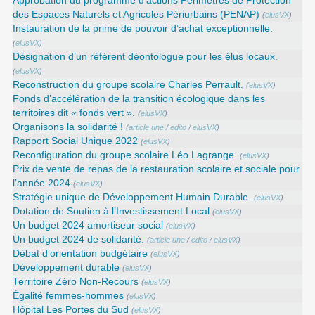
Approbation du programme d’actions Périmètres de Protection
des Espaces Naturels et Agricoles Périurbains (PENAP)
(
elusVX
)
Instauration de la prime de pouvoir d’achat exceptionnelle.
(
elusVX
)
Désignation d’un référent déontologue pour les élus locaux.
(
elusVX
)
Reconstruction du groupe scolaire Charles Perrault.
(
elusVX
)
Fonds d’accélération de la transition écologique dans les
territoires dit « fonds vert ».
(
elusVX
)
Organisons la solidarité !
(
article une
/
edito
/
elusVX
)
Rapport Social Unique 2022
(
elusVX
)
Reconfiguration du groupe scolaire Léo Lagrange.
(
elusVX
)
Prix de vente de repas de la restauration scolaire et sociale pour
l’année 2024
(
elusVX
)
Stratégie unique de Développement Humain Durable.
(
elusVX
)
Dotation de Soutien à l’Investissement Local
(
elusVX
)
Un budget 2024 amortiseur social
(
elusVX
)
Un budget 2024 de solidarité.
(
article une
/
edito
/
elusVX
)
Débat d’orientation budgétaire
(
elusVX
)
Développement durable
(
elusVX
)
Territoire Zéro Non-Recours
(
elusVX
)
Égalité femmes-hommes
(
elusVX
)
Hôpital Les Portes du Sud
(
elusVX
)