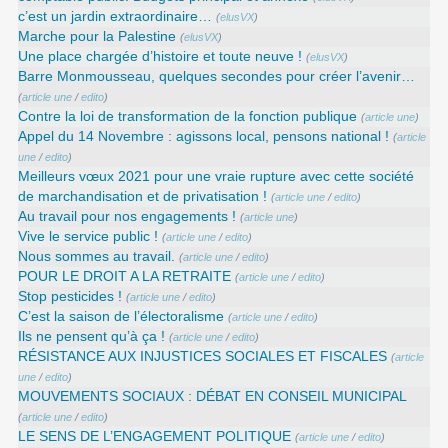
c’est un jardin extraordinaire…
(
elusVX
)
Marche pour la Palestine
(
elusVX
)
Une place chargée d’histoire et toute neuve !
(
elusVX
)
Barre Monmousseau, quelques secondes pour créer l’avenir…
(
article une
/
edito
)
Contre la loi de transformation de la fonction publique
(
article une
)
Appel du 14 Novembre : agissons local, pensons national !
(
article
une
/
edito
)
Meilleurs vœux 2021 pour une vraie rupture avec cette société
de marchandisation et de privatisation !
(
article une
/
edito
)
Au travail pour nos engagements !
(
article une
)
Vive le service public !
(
article une
/
edito
)
Nous sommes au travail.
(
article une
/
edito
)
POUR LE DROIT A LA RETRAITE
(
article une
/
edito
)
Stop pesticides !
(
article une
/
edito
)
C’est la saison de l’électoralisme
(
article une
/
edito
)
Ils ne pensent qu’à ça !
(
article une
/
edito
)
RÉSISTANCE AUX INJUSTICES SOCIALES ET FISCALES
(
article
une
/
edito
)
MOUVEMENTS SOCIAUX : DÉBAT EN CONSEIL MUNICIPAL
(
article une
/
edito
)
LE SENS DE L’ENGAGEMENT POLITIQUE
(
article une
/
edito
)