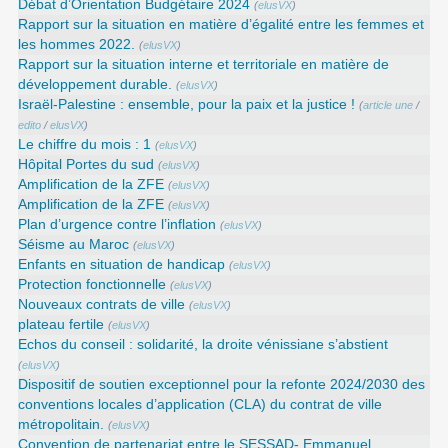
Débat d’Orientation Budgétaire 2024
(
elusVX
)
Rapport sur la situation en matière d’égalité entre les femmes et
les hommes 2022.
(
elusVX
)
Rapport sur la situation interne et territoriale en matière de
développement durable.
(
elusVX
)
Israël-Palestine : ensemble, pour la paix et la justice !
(
article une
/
edito
/
elusVX
)
Le chiffre du mois : 1
(
elusVX
)
Hôpital Portes du sud
(
elusVX
)
Amplification de la ZFE
(
elusVX
)
Amplification de la ZFE
(
elusVX
)
Plan d’urgence contre l’inflation
(
elusVX
)
Séisme au Maroc
(
elusVX
)
Enfants en situation de handicap
(
elusVX
)
Protection fonctionnelle
(
elusVX
)
Nouveaux contrats de ville
(
elusVX
)
plateau fertile
(
elusVX
)
Echos du conseil : solidarité, la droite vénissiane s’abstient
(
elusVX
)
Dispositif de soutien exceptionnel pour la refonte 2024/2030 des
conventions locales d’application (CLA) du contrat de ville
métropolitain.
(
elusVX
)
Convention de partenariat entre le SESSAD- Emmanuel