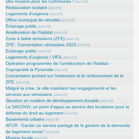
Des moyens pour les Communes !
(
elusVX
)
Restauration scolaire
(
elusVX
)
Logements d’urgence
(
elusVX
)
Office municipal de retraités
(
elusVX
)
Éclairage public
(
elusVX
)
Amélioration de l’habitat
(
elusVX
)
Zone à faible émissions (ZFE)
(
elusVX
)
ZFE : Concertation vénissiane 2023
(
elusVX
)
Eclairage public
(
elusVX
)
Logements d’urgence / VIFIL
(
elusVX
)
Opération programmée de l’amélioration de l’habitat -
Copropriété la Pyramide
(
elusVX
)
Concertation portant sur l’extension et le renforcement de la
ZFE.
(
elusVX
)
Malgré la crise, la ville maintient ses engagements et les
services aux vénissians.
(
elusVX
)
Situation en matière de développement durable
(
elusVX
)
La SACOVIV, un point d’appui au service des locataires pour la
défense du droit au logement
(
elusVX
)
Boisements urbains
(
elusVX
)
AFCR : Garder un service partagé de la gestion de la demande
de logement social !
(
elusVX
)
Mission locale
(
elusVX
)