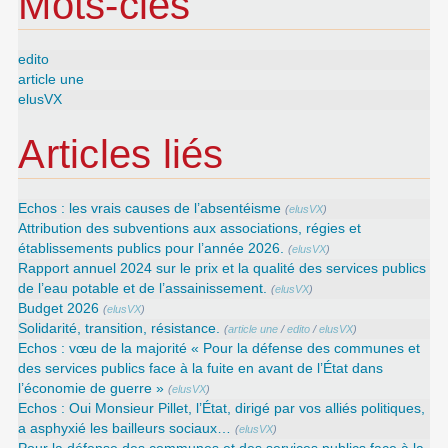
Mots-clés
edito
article une
elusVX
Articles liés
Echos : les vrais causes de l’absentéisme
(
elusVX
)
Attribution des subventions aux associations, régies et
établissements publics pour l’année 2026.
(
elusVX
)
Rapport annuel 2024 sur le prix et la qualité des services publics
de l’eau potable et de l’assainissement.
(
elusVX
)
Budget 2026
(
elusVX
)
Solidarité, transition, résistance.
(
article une
/
edito
/
elusVX
)
Echos : vœu de la majorité « Pour la défense des communes et
des services publics face à la fuite en avant de l’État dans
l’économie de guerre »
(
elusVX
)
Echos : Oui Monsieur Pillet, l’État, dirigé par vos alliés politiques,
a asphyxié les bailleurs sociaux…
(
elusVX
)