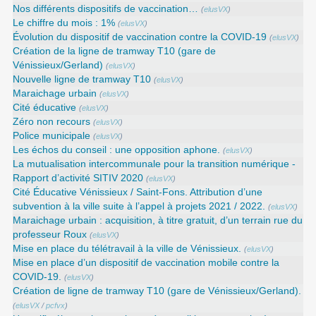
Nos différents dispositifs de vaccination…
(
elusVX
)
Le chiffre du mois : 1%
(
elusVX
)
Évolution du dispositif de vaccination contre la COVID-19
(
elusVX
)
Création de la ligne de tramway T10 (gare de
Vénissieux/Gerland)
(
elusVX
)
Nouvelle ligne de tramway T10
(
elusVX
)
Maraichage urbain
(
elusVX
)
Cité éducative
(
elusVX
)
Zéro non recours
(
elusVX
)
Police municipale
(
elusVX
)
Les échos du conseil : une opposition aphone.
(
elusVX
)
La mutualisation intercommunale pour la transition numérique -
Rapport d’activité SITIV 2020
(
elusVX
)
Cité Éducative Vénissieux / Saint-Fons. Attribution d’une
subvention à la ville suite à l’appel à projets 2021 / 2022.
(
elusVX
)
Maraichage urbain : acquisition, à titre gratuit, d’un terrain rue du
professeur Roux
(
elusVX
)
Mise en place du télétravail à la ville de Vénissieux.
(
elusVX
)
Mise en place d’un dispositif de vaccination mobile contre la
COVID-19.
(
elusVX
)
Création de ligne de tramway T10 (gare de Vénissieux/Gerland).
(
elusVX
/
pcfvx
)