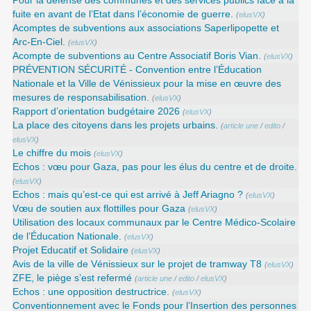
Pour la défense des communes et des services publics face à la
fuite en avant de l’Etat dans l’économie de guerre.
(
elusVX
)
Acomptes de subventions aux associations Saperlipopette et
Arc-En-Ciel.
(
elusVX
)
Acompte de subventions au Centre Associatif Boris Vian.
(
elusVX
)
PRÉVENTION SÉCURITÉ - Convention entre l’Éducation
Nationale et la Ville de Vénissieux pour la mise en œuvre des
mesures de responsabilisation.
(
elusVX
)
Rapport d’orientation budgétaire 2026
(
elusVX
)
La place des citoyens dans les projets urbains.
(
article une
/
edito
/
elusVX
)
Le chiffre du mois
(
elusVX
)
Echos : vœu pour Gaza, pas pour les élus du centre et de droite.
(
elusVX
)
Echos : mais qu’est-ce qui est arrivé à Jeff Ariagno ?
(
elusVX
)
Vœu de soutien aux flottilles pour Gaza
(
elusVX
)
Utilisation des locaux communaux par le Centre Médico-Scolaire
de l’Éducation Nationale.
(
elusVX
)
Projet Educatif et Solidaire
(
elusVX
)
Avis de la ville de Vénissieux sur le projet de tramway T8
(
elusVX
)
ZFE, le piège s’est refermé
(
article une
/
edito
/
elusVX
)
Echos : une opposition destructrice.
(
elusVX
)
Conventionnement avec le Fonds pour l’Insertion des personnes