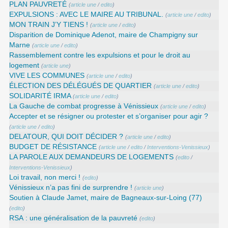
PLAN PAUVRETÉ
(
article une
/
edito
)
EXPULSIONS : AVEC LE MAIRE AU TRIBUNAL.
(
article une
/
edito
)
MON TRAIN J’Y TIENS !
(
article une
/
edito
)
Disparition de Dominique Adenot, maire de Champigny sur
Marne
(
article une
/
edito
)
Rassemblement contre les expulsions et pour le droit au
logement
(
article une
)
VIVE LES COMMUNES
(
article une
/
edito
)
ÉLECTION DES DÉLÉGUÉS DE QUARTIER
(
article une
/
edito
)
SOLIDARITÉ IRMA
(
article une
/
edito
)
La Gauche de combat progresse à Vénissieux
(
article une
/
edito
)
Accepter et se résigner ou protester et s’organiser pour agir ?
(
article une
/
edito
)
DELATOUR, QUI DOIT DÉCIDER ?
(
article une
/
edito
)
BUDGET DE RÉSISTANCE
(
article une
/
edito
/
Interventions-Venissieux
)
LA PAROLE AUX DEMANDEURS DE LOGEMENTS
(
edito
/
Interventions-Venissieux
)
Loi travail, non merci !
(
edito
)
Vénissieux n’a pas fini de surprendre !
(
article une
)
Soutien à Claude Jamet, maire de Bagneaux-sur-Loing (77)
(
edito
)
RSA : une généralisation de la pauvreté
(
edito
)