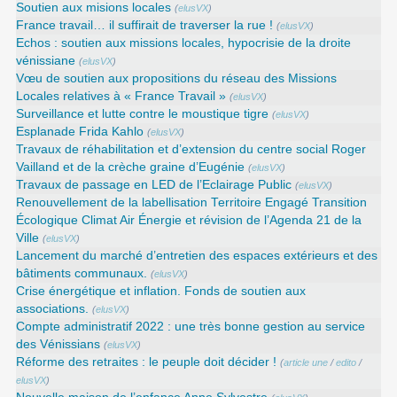
Soutien aux misions locales
(
elusVX
)
France travail… il suffirait de traverser la rue !
(
elusVX
)
Echos : soutien aux missions locales, hypocrisie de la droite
vénissiane
(
elusVX
)
Vœu de soutien aux propositions du réseau des Missions
Locales relatives à « France Travail »
(
elusVX
)
Surveillance et lutte contre le moustique tigre
(
elusVX
)
Esplanade Frida Kahlo
(
elusVX
)
Travaux de réhabilitation et d’extension du centre social Roger
Vailland et de la crèche graine d’Eugénie
(
elusVX
)
Travaux de passage en LED de l’Eclairage Public
(
elusVX
)
Renouvellement de la labellisation Territoire Engagé Transition
Écologique Climat Air Énergie et révision de l’Agenda 21 de la
Ville
(
elusVX
)
Lancement du marché d’entretien des espaces extérieurs et des
bâtiments communaux.
(
elusVX
)
Crise énergétique et inflation. Fonds de soutien aux
associations.
(
elusVX
)
Compte administratif 2022 : une très bonne gestion au service
des Vénissians
(
elusVX
)
Réforme des retraites : le peuple doit décider !
(
article une
/
edito
/
elusVX
)