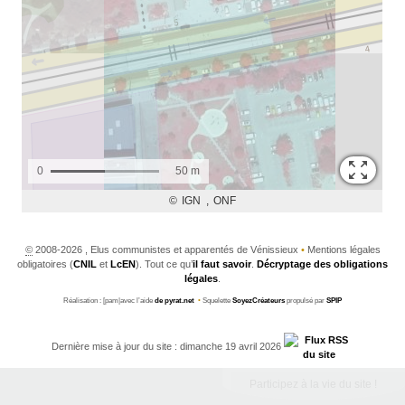
©
2008-2026 , Elus communistes et apparentés de Vénissieux
•
Mentions légales
obligatoires (
CNIL
et
LcEN
). Tout ce qu’
il faut savoir
.
Décryptage des obligations
légales
.
Réalisation : [pam|avec l’aide
de pyrat.net
•
Squelette
SoyezCréateurs
propulsé par
SPIP
Dernière mise à jour du site : dimanche 19 avril 2026
Participez à la vie du site !