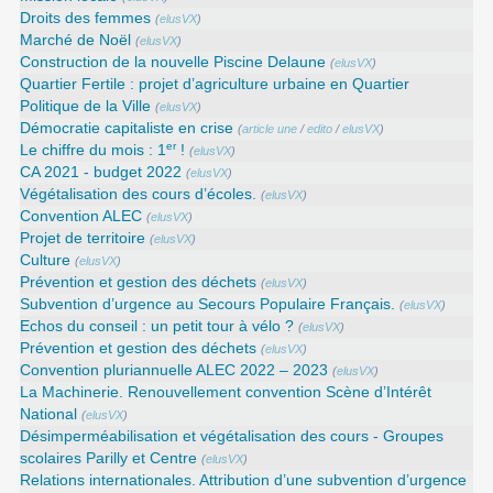
Droits des femmes
(
elusVX
)
Marché de Noël
(
elusVX
)
Construction de la nouvelle Piscine Delaune
(
elusVX
)
Quartier Fertile : projet d’agriculture urbaine en Quartier
Politique de la Ville
(
elusVX
)
Démocratie capitaliste en crise
(
article une
/
edito
/
elusVX
)
er
Le chiffre du mois : 1
!
(
elusVX
)
CA 2021 - budget 2022
(
elusVX
)
Végétalisation des cours d’écoles.
(
elusVX
)
Convention ALEC
(
elusVX
)
Projet de territoire
(
elusVX
)
Culture
(
elusVX
)
Prévention et gestion des déchets
(
elusVX
)
Subvention d’urgence au Secours Populaire Français.
(
elusVX
)
Echos du conseil : un petit tour à vélo ?
(
elusVX
)
Prévention et gestion des déchets
(
elusVX
)
Convention pluriannuelle ALEC 2022 – 2023
(
elusVX
)
La Machinerie. Renouvellement convention Scène d’Intérêt
National
(
elusVX
)
Désimperméabilisation et végétalisation des cours - Groupes
scolaires Parilly et Centre
(
elusVX
)
Relations internationales. Attribution d’une subvention d’urgence