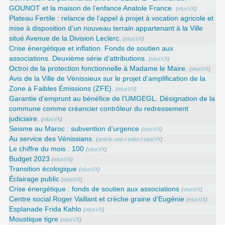
GOUNOT et la maison de l’enfance Anatole France.
(
elusVX
)
Plateau Fertile : relance de l’appel à projet à vocation agricole et
mise à disposition d’un nouveau terrain appartenant à la Ville
situé Avenue de la Division Leclerc.
(
elusVX
)
Crise énergétique et inflation. Fonds de soutien aux
associations. Deuxième série d’attributions.
(
elusVX
)
Octroi de la protection fonctionnelle à Madame le Maire.
(
elusVX
)
Avis de la Ville de Vénissieux sur le projet d’amplification de la
Zone à Faibles Émissions (ZFE).
(
elusVX
)
Garantie d’emprunt au bénéfice de l’UMGEGL. Désignation de la
commune comme créancier contrôleur du redressement
judiciaire.
(
elusVX
)
Seisme au Maroc : subvention d’urgence
(
elusVX
)
Au service des Vénissians.
(
article une
/
edito
/
elusVX
)
Le chiffre du mois : 100
(
elusVX
)
Budget 2023
(
elusVX
)
Transition écologique
(
elusVX
)
Éclairage public
(
elusVX
)
Crise énergétique : fonds de soutien aux associations
(
elusVX
)
Centre social Roger Vaillant et crèche graine d’Eugénie
(
elusVX
)
Esplanade Frida Kahlo
(
elusVX
)
Moustique tigre
(
elusVX
)