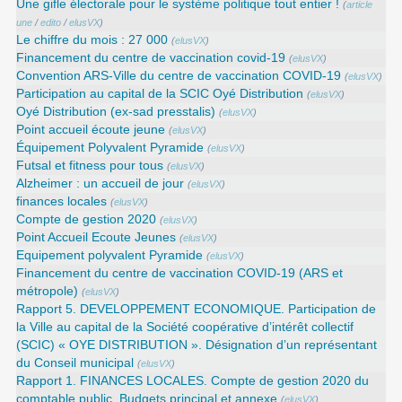
Une gifle électorale pour le système politique tout entier !
(
article
une
/
edito
/
elusVX
)
Le chiffre du mois : 27 000
(
elusVX
)
Financement du centre de vaccination covid-19
(
elusVX
)
Convention ARS‑Ville du centre de vaccination COVID‑19
(
elusVX
)
Participation au capital de la SCIC Oyé Distribution
(
elusVX
)
Oyé Distribution (ex-sad presstalis)
(
elusVX
)
Point accueil écoute jeune
(
elusVX
)
Équipement Polyvalent Pyramide
(
elusVX
)
Futsal et fitness pour tous
(
elusVX
)
Alzheimer : un accueil de jour
(
elusVX
)
finances locales
(
elusVX
)
Compte de gestion 2020
(
elusVX
)
Point Accueil Ecoute Jeunes
(
elusVX
)
Equipement polyvalent Pyramide
(
elusVX
)
Financement du centre de vaccination COVID-19 (ARS et
métropole)
(
elusVX
)
Rapport 5. DEVELOPPEMENT ECONOMIQUE. Participation de
la Ville au capital de la Société coopérative d’intérêt collectif
(SCIC) « OYE DISTRIBUTION ». Désignation d’un représentant
du Conseil municipal
(
elusVX
)
Rapport 1. FINANCES LOCALES. Compte de gestion 2020 du
comptable public. Budgets principal et annexe
(
elusVX
)