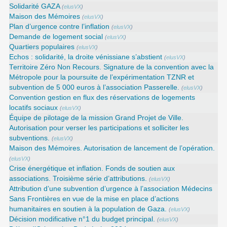
Solidarité GAZA
(
elusVX
)
Maison des Mémoires
(
elusVX
)
Plan d’urgence contre l’inflation
(
elusVX
)
Demande de logement social
(
elusVX
)
Quartiers populaires
(
elusVX
)
Echos : solidarité, la droite vénissiane s’abstient
(
elusVX
)
Territoire Zéro Non Recours. Signature de la convention avec la
Métropole pour la poursuite de l’expérimentation TZNR et
subvention de 5 000 euros à l’association Passerelle.
(
elusVX
)
Convention gestion en flux des réservations de logements
locatifs sociaux
(
elusVX
)
Équipe de pilotage de la mission Grand Projet de Ville.
Autorisation pour verser les participations et solliciter les
subventions.
(
elusVX
)
Maison des Mémoires. Autorisation de lancement de l’opération.
(
elusVX
)
Crise énergétique et inflation. Fonds de soutien aux
associations. Troisième série d’attributions.
(
elusVX
)
Attribution d’une subvention d’urgence à l’association Médecins
Sans Frontières en vue de la mise en place d’actions
humanitaires en soutien à la population de Gaza.
(
elusVX
)
Décision modificative n°1 du budget principal.
(
elusVX
)