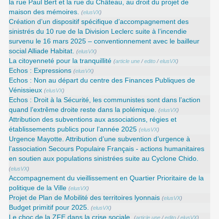
la rue Paul Bert et la rue du Château, au droit du projet de
maison des mémoires.
(
elusVX
)
Création d’un dispositif spécifique d’accompagnement des
sinistrés du 10 rue de la Division Leclerc suite à l’incendie
survenu le 16 mars 2025 – conventionnement avec le bailleur
social Alliade Habitat.
(
elusVX
)
La citoyenneté pour la tranquillité
(
article une
/
edito
/
elusVX
)
Echos : Expressions
(
elusVX
)
Echos : Non au départ du centre des Finances Publiques de
Vénissieux
(
elusVX
)
Echos : Droit à la Sécurité, les communistes sont dans l’action
quand l’extrême droite reste dans la polémique.
(
elusVX
)
Attribution des subventions aux associations, régies et
établissements publics pour l’année 2025
(
elusVX
)
Urgence Mayotte. Attribution d’une subvention d’urgence à
l’association Secours Populaire Français - actions humanitaires
en soutien aux populations sinistrées suite au Cyclone Chido.
(
elusVX
)
Accompagnement du vieillissement en Quartier Prioritaire de la
politique de la Ville
(
elusVX
)
Projet de Plan de Mobilité des territoires lyonnais
(
elusVX
)
Budget primitif pour 2025.
(
elusVX
)
Le choc de la ZFE dans la crise sociale.
(
article une
/
edito
/
elusVX
)