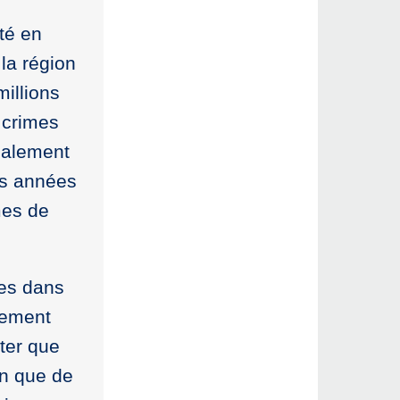
té en
la région
millions
 crimes
également
es années
mes de
ées dans
itement
ater que
on que de