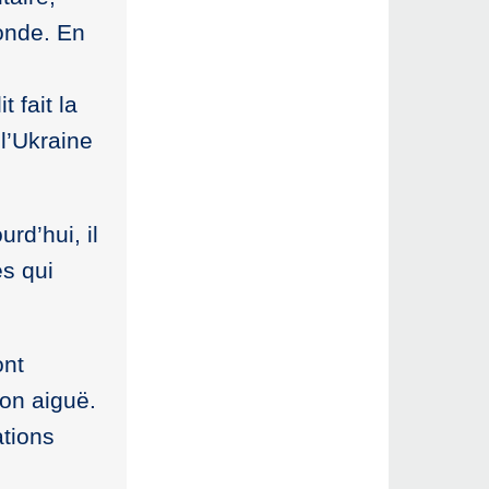
monde. En
 fait la
l’Ukraine
rd’hui, il
s qui
ont
ion aiguë.
tions