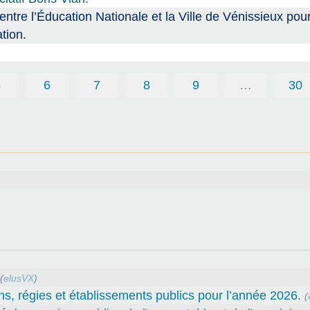
 l’Éducation Nationale et la Ville de Vénissieux pour
tion.
5
6
7
8
9
…
30
(
elusVX
)
ns, régies et établissements publics pour l’année 2026.
(