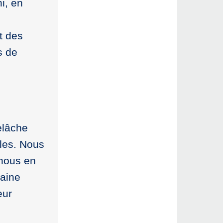
i, en
t des
s de
elâche
ples. Nous
 nous en
raine
eur