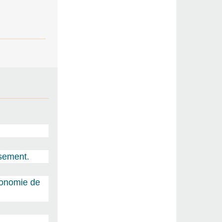
ssement.
économie de