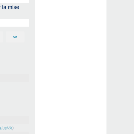
 la mise
∞
elusVX
)