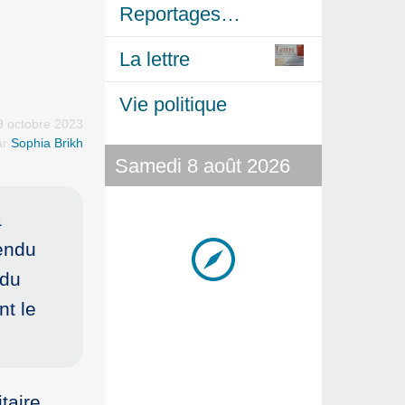
Reportages…
La lettre
Vie politique
 9 octobre 2023
ar
Sophia Brikh
Samedi 8 août 2026
a
endu
 du
t le
taire,