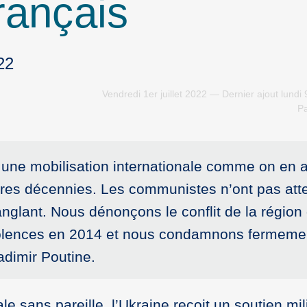
rançais
22
Vendredi 1er juillet 2022 — Dernier ajout lundi
P
une mobilisation internationale comme on en 
ères décennies. Les communistes n’ont pas att
nglant. Nous dénonçons le conflit de la région
iolences en 2014 et nous condamnons fermemen
adimir Poutine.
e sans pareille, l’Ukraine reçoit un soutien mili